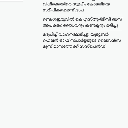
വിധിക്കെതിരെ സുപ്രീം കോടതിയെ
സമീപിക്കുമെന്ന് ട്രംപ്
ബെംഗളൂരുവിൽ കെഎസ്ആർടിസി ബസ്
അപകടം; ഡ്രൈവറും കണ്ടക്ടറും മരിച്ചു
മദ്യപിച്ച് വാഹനമോടിച്ചു; യൂട്യൂബർ
ഹെലൻ ഓഫ് സ്പാർട്ടയുടെ ലൈസൻസ്
മൂന്ന് മാസത്തേക്ക് സസ്‌പെൻഡ്