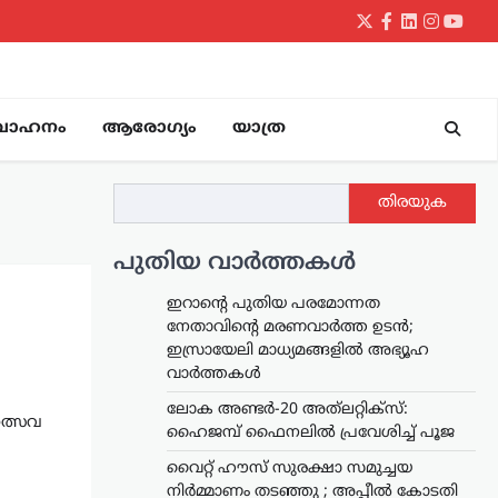
Twitter
Facebook
LinkedIn
Instagr
yout
വാഹനം
ആരോഗ്യം
യാത്ര
തിരയുക
പുതിയ വാർത്തകൾ
ഇറാന്റെ പുതിയ പരമോന്നത
നേതാവിന്റെ മരണവാർത്ത ഉടൻ;
ഇസ്രായേലി മാധ്യമങ്ങളിൽ അഭ്യൂഹ
വാർത്തകൾ
ലോക അണ്ടർ-20 അത്‌ലറ്റിക്സ്:
ഉത്സവ
ഹൈജമ്പ് ഫൈനലിൽ പ്രവേശിച്ച് പൂജ
വൈറ്റ് ഹൗസ് സുരക്ഷാ സമുച്ചയ
നിർമ്മാണം തടഞ്ഞു ; അപ്പീൽ കോടതി