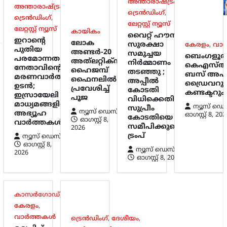
അന്താരാഷ്ട്രം
,
അന്താരാഷ്ട്രം
,
ട്രെൻഡിംഗ്
,
ട്രെൻഡിംഗ്
,
ലേറ്റസ്റ്റ് ന്യൂസ്
ലേറ്റസ്റ്റ് ന്യൂസ്
കായികം
വൈറ്റ് ഹൗസ്
ഇറാന്റെ
ലോക
സുരക്ഷാ
കേരളം
,
വാ
പുതിയ
അണ്ടർ-20
സമുച്ചയ
ബെംഗളൂര
പരമോന്നത
അത്‌ലറ്റിക്സ്:
നിർമ്മാണം
കെഎസ്ആ
നേതാവിന്റെ
ഹൈജമ്പ്
തടഞ്ഞു ;
ബസ് അപക
മരണവാർത്ത
ഫൈനലിൽ
അപ്പീൽ
ഡ്രൈവറും
ഉടൻ;
പ്രവേശിച്ച്
കോടതി
കണ്ടക്ടറും 
ഇസ്രായേലി
പൂജ
വിധിക്കെതിരെ
മാധ്യമങ്ങളിൽ
ന്യൂസ് ഡെ
സുപ്രീം
ന്യൂസ് ഡെസ്ക്
അഭ്യൂഹ
ഓഗസ്റ്റ്‌ 8, 202
കോടതിയെ
ഓഗസ്റ്റ്‌ 8,
വാർത്തകൾ
സമീപിക്കുമെന്ന്
2026
ട്രംപ്
ന്യൂസ് ഡെസ്ക്
ഓഗസ്റ്റ്‌ 8,
ന്യൂസ് ഡെസ്ക്
2026
ഓഗസ്റ്റ്‌ 8, 2026
കാസർഗോഡ്
,
കേരളം
,
വാർത്തകൾ
ട്രെൻഡിംഗ്
,
ദേശീയം
,