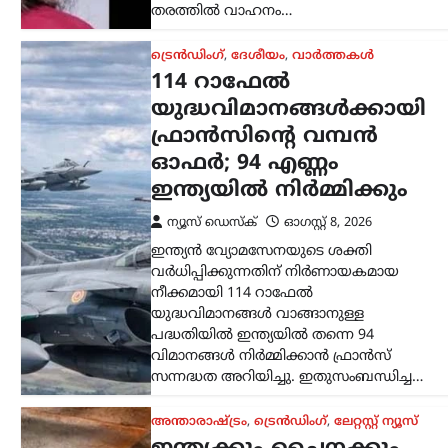
ട്രെൻഡിംഗ്
,
ദേശീയം
,
വാർത്തകൾ
114 റാഫേൽ
യുദ്ധവിമാനങ്ങൾക്കായി
ഫ്രാൻസിന്റെ വമ്പൻ
ഓഫർ; 94 എണ്ണം
ഇന്ത്യയിൽ നിർമ്മിക്കും
ന്യൂസ് ഡെസ്ക്
ഓഗസ്റ്റ്‌ 8, 2026
ഇന്ത്യൻ വ്യോമസേനയുടെ ശക്തി
വർധിപ്പിക്കുന്നതിന് നിർണായകമായ
നീക്കമായി 114 റാഫേൽ
യുദ്ധവിമാനങ്ങൾ വാങ്ങാനുള്ള
പദ്ധതിയിൽ ഇന്ത്യയിൽ തന്നെ 94
വിമാനങ്ങൾ നിർമ്മിക്കാൻ ഫ്രാൻസ്
സന്നദ്ധത അറിയിച്ചു. ഇതുസംബന്ധിച്ച…
അന്താരാഷ്ട്രം
,
ട്രെൻഡിംഗ്
,
ലേറ്റസ്റ്റ് ന്യൂസ്
ഇന്ത്യക്കും ചൈനക്കും
തിരിച്ചടി; റഷ്യൻ എണ്ണ