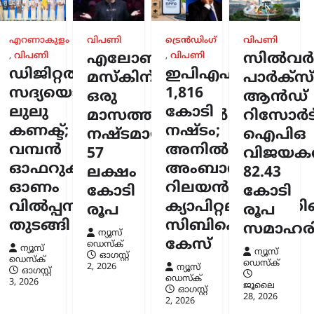
എറണാകുളം
വിപണി
ട്രെൻഡിംഗ്
വിപണി
,
വിപണി
എലോൺ
,
വിപണി
സിൽവർസ്
ർത്തകൾ
ഡിജിറ്റൽ
ഇപിഎഫ്ഒയ്ക്ക്
മസ്കിന്
പാർക്സ്
ുവിൽ
ർടിസി
സദ്യയൊരുക്കി
1,816
ഒരു
ആൻഡ്
ടം;
ലുലു
കോടി
മാസത്തിനുള്ളിൽ
റിസോർട്
മരിച്ചു
കണക്ട്;
നഷ്ടം;
നഷ്ടമായത്
ഐപിഒ
വമ്പൻ
അനിൽ
സ്ക്
57
വിജയകര
6
ഓഫറുകളുമായി
അംബാനിക്കും
ലക്ഷം
82.43
ഓണം
റിലയൻസ്
കോടി
കോടി
വിൽപ്പന
ക്യാപിറ്റലിനുമെതി
രൂപ
രൂപ
തുടങ്ങി
സിബിഐ
സമാഹരിച
ന്യൂസ്
കേസ്
ഡെസ്ക്
ന്യൂസ്
ന്യൂസ്
ഓഗസ്റ്റ്‌
ഡെസ്ക്
ഡെസ്ക്
2, 2026
ന്യൂസ്
ഓഗസ്റ്റ്‌
ഡെസ്ക്
3, 2026
ജൂലൈ
ഓഗസ്റ്റ്‌
28, 2026
2, 2026