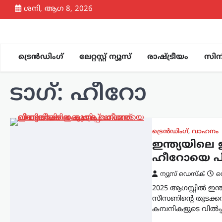
Skip
ശനി, ആഗ 8, 2026
to
content
ട്രെൻഡിംഗ്
ലേറ്റസ്റ്റ് ന്യൂസ്
രാഷ്ട്രീയം
സിന
ടാഗ്:
ഹീറോ
ട്രെൻഡിംഗ്
,
വാഹനം
ഇന്ത്യയിലെ
ഹീറോയെ പിന
ന്യൂസ് ഡെസ്ക്
സ
2025 ആഗസ്റ്റിൽ ഇന
സീസണിന്‍റെ തുടക്കവ
കമ്പനികളുടെ വിൽപ