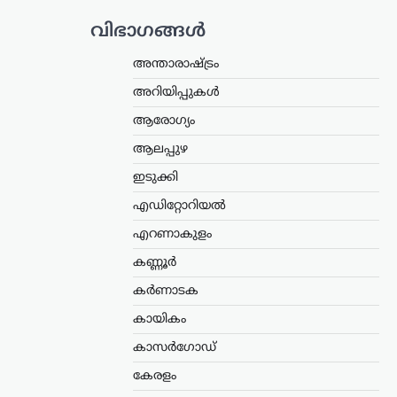
വിഭാഗങ്ങൾ
അന്താരാഷ്ട്രം
അറിയിപ്പുകൾ
ആരോഗ്യം
ആലപ്പുഴ
ഇടുക്കി
എഡിറ്റോറിയൽ
എറണാകുളം
കണ്ണൂർ
കർണാടക
കായികം
കാസർഗോഡ്
കേരളം