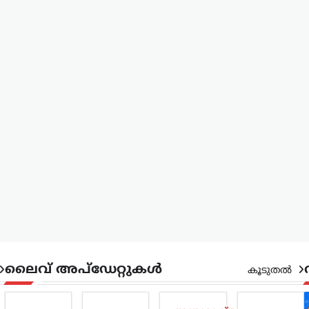
ലൈവ് അപ്‌ഡേറ്റുകൾ
കൂടുതൽ