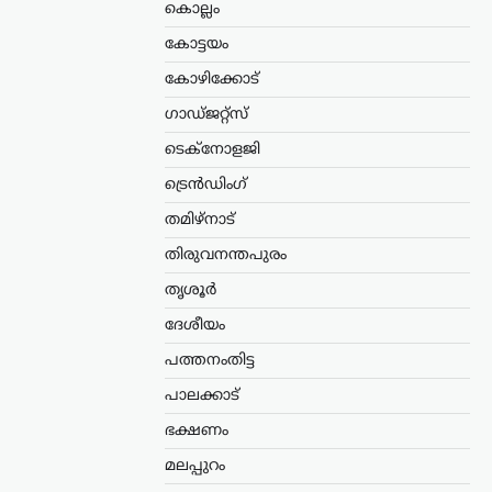
കൊല്ലം
കോട്ടയം
കോഴിക്കോട്
ഗാഡ്ജറ്റ്സ്
ടെക്നോളജി
ട്രെൻഡിംഗ്
തമിഴ്നാട്
തിരുവനന്തപുരം
തൃശൂർ
ദേശീയം
പത്തനംതിട്ട
പാലക്കാട്
ഭക്ഷണം
മലപ്പുറം