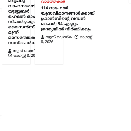
മദ്യപിച്ച്
വാർത്തകൾ
വാഹനമോടിച്ചു;
114 റാഫേൽ
യൂട്യൂബർ
യുദ്ധവിമാനങ്ങൾക്കായി
ഹെലൻ ഓഫ്
ഫ്രാൻസിന്റെ വമ്പൻ
സ്പാർട്ടയുടെ
ഓഫർ; 94 എണ്ണം
ലൈസൻസ്
ഇന്ത്യയിൽ നിർമ്മിക്കും
മൂന്ന്
ന്യൂസ് ഡെസ്ക്
ഓഗസ്റ്റ്‌
മാസത്തേക്ക്
8, 2026
സസ്‌പെൻഡ്
ന്യൂസ് ഡെസ്ക്
ഓഗസ്റ്റ്‌ 8, 2026