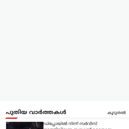
രാജ്യങ്ങൾക്കെതിരെ കടുത്ത
സാമ്പത്തിക നടപടികൾക്ക്
വഴിയൊരുക്കുന്ന ബില്ലിന് യുഎസ്
സെനറ്റ് അംഗീകാരം നൽകി. ഇന്ത്യ,
ചൈന ഉൾപ്പെടെയുള്ള രാജ്യങ്ങൾക്ക്
100…
കേരളം
,
വാർത്തകൾ
ബെംഗളൂരുവിൽ
കെഎസ്ആർടിസി ബസ്
അപകടം; ഡ്രൈവറും
കണ്ടക്ടറും മരിച്ചു
ന്യൂസ് ഡെസ്ക്
ഓഗസ്റ്റ്‌ 8, 2026
ബെംഗളൂരുവിൽ കെഎസ്ആർടിസി
ബസ് അപകടത്തിൽപ്പെട്ട് ഡ്രൈവറും
കണ്ടക്ടറും മരിച്ചു. കോഴിക്കോട്
പുതിയ വാർത്തകൾ
കൂടുതൽ
ഡിപ്പോയിൽ നിന്ന് സർവീസ്
നടത്തിയിരുന്ന ബസാണ് മൈസൂരു-
ബെംഗളൂരു എക്സ്പ്രസ് ഹൈവേയിൽ