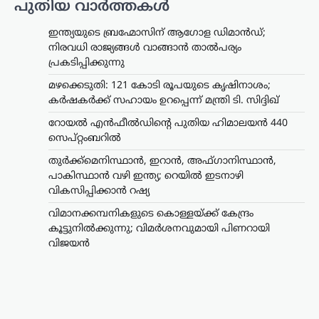
പുതിയ വാർത്തകൾ
കേരളം
,
ട്രെൻഡിംഗ്
,
തിരുവനന്തപുരം
,
രാഷ്ട്രീയം
ഇന്ത്യയുടെ ബ്രഹ്മോസിന് ആഗോള ഡിമാൻഡ്;
വിമാനക്കമ്പനികളുടെ
നിരവധി രാജ്യങ്ങൾ വാങ്ങാൻ താൽപര്യം
കൊള്ളയ്ക്ക് കേന്ദ്രം
പ്രകടിപ്പിക്കുന്നു
കൂട്ടുനിൽക്കുന്നു;
മഴക്കെടുതി: 121 കോടി രൂപയുടെ കൃഷിനാശം;
വിമർശനവുമായി
കർഷകർക്ക് സഹായം ഉറപ്പെന്ന് മന്ത്രി ടി. സിദ്ദിഖ്
പിണറായി വിജയൻ
റോയല്‍ എന്‍ഫീല്‍ഡിന്റെ പുതിയ ഹിമാലയന്‍ 440
ന്യൂസ് ഡെസ്ക്
ഓഗസ്റ്റ്‌ 9, 2026
സെപ്റ്റംബറില്‍
പ്രവാസികളോട് കേന്ദ്ര സർക്കാർ അനീതി
തുർക്ക്മെനിസ്ഥാൻ, ഇറാൻ, അഫ്ഗാനിസ്ഥാൻ,
കാണിക്കുകയാണെന്ന് പ്രതിപക്ഷ
പാകിസ്ഥാൻ വഴി ഇന്ത്യ; റെയിൽ ഇടനാഴി
നേതാവ് പിണറായി വിജയൻ. മലപ്പുറം
തിരൂരിൽ നടന്ന പ്രവാസി സംഘം
വികസിപ്പിക്കാൻ റഷ്യ
സംസ്ഥാന സമ്മേളനത്തിന്റെ
വിമാനക്കമ്പനികളുടെ കൊള്ളയ്ക്ക് കേന്ദ്രം
സമാപനച്ചടങ്ങിൽ സംസാരിക്കവെയാണ്
കൂട്ടുനിൽക്കുന്നു; വിമർശനവുമായി പിണറായി
വിമർശനം. പ്രവാസികളുടെ…
വിജയൻ
ആലപ്പുഴ
,
കേരളം
,
ട്രെൻഡിംഗ്
,
വാർത്തകൾ
ബിജെപിക്ക് സുഖിക്കുന്ന
വര്‍ത്തമാനം പറയരുത്;