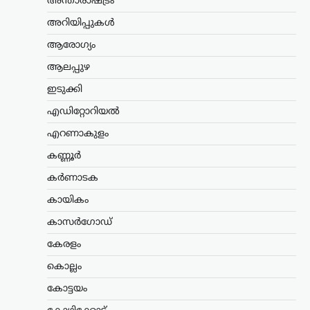
അന്താരാഷ്ട്രം
ഡൽഹിയിലെ ജന്തർ മന്തറിൽ സമരം
അറിയിപ്പുകൾ
നടത്തിയ വിദ്യാർഥികളെ അധിക്ഷേപിച്ച
സംഭവത്തിൽ ആർഎസ്എസ് നേതാവ്
ആരോഗ്യം
ടി.ജി. മോഹൻദാസിനെ പൊലീസ്
കസ്റ്റഡിയിലെടുത്തു. മട്ടാഞ്ചേരി
ആലപ്പുഴ
ചെറളായിയിലെ വസതിയിലെത്തിയാണ്
ഇടുക്കി
തിരുവനന്തപുരം സൈബർ പൊലീസ്…
എഡിറ്റോറിയൽ
അന്താരാഷ്ട്രം
,
ട്രെൻഡിംഗ്
,
എറണാകുളം
ലേറ്റസ്റ്റ് ന്യൂസ്
തുർക്ക്മെനിസ്ഥാൻ,
കണ്ണൂർ
ഇറാൻ, അഫ്ഗാനിസ്ഥാൻ,
കർണാടക
പാകിസ്ഥാൻ വഴി ഇന്ത്യ;
കായികം
റെയിൽ ഇടനാഴി
വികസിപ്പിക്കാൻ റഷ്യ
കാസർഗോഡ്
ന്യൂസ് ഡെസ്ക്
ഓഗസ്റ്റ്‌ 9, 2026
കേരളം
ഇന്ത്യൻ മഹാസമുദ്രത്തിലേക്കും
കൊല്ലം
ഇന്ത്യയിലേക്കും കരമാർഗ പ്രവേശനം
ഉറപ്പാക്കുന്ന പുതിയ റെയിൽ ഇടനാഴി
കോട്ടയം
വികസിപ്പിക്കാനുള്ള സാധ്യത റഷ്യ