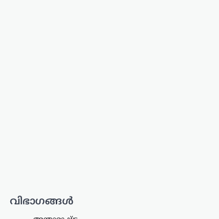
ശശി തരൂരിനോട് കെ.സി
വേണുഗോപാൽ
ന്യൂസ് ഡെസ്ക്
ഓഗസ്റ്റ്‌ 9, 2026
കോൺഗ്രസ് എംപി ശശി തരൂരിനെതിരെ
രൂക്ഷ വിമർശനവുമായി എഐസിസി
ജനറൽ സെക്രട്ടറി കെ.സി.
വേണുഗോപാൽ. രാഹുൽ
ഗാന്ധിക്കെതിരായ പരാമർശങ്ങൾ
ബിജെപിക്ക് ഗുണം ചെയ്യുന്ന
തരത്തിലാകരുതെന്ന് അദ്ദേഹം പറഞ്ഞു.
…
എറണാകുളം
,
കേരളം
,
ട്രെൻഡിംഗ്
,
ലേറ്റസ്റ്റ് ന്യൂസ്
ജന്തർ മന്തർ
പ്രതിഷേധക്കാർക്കെതിരായ
വിവാദ പരാമർശം; ടി.ജി.
മോഹൻദാസ് പൊലീസ്
കസ്റ്റഡിയിൽ
വിഭാഗങ്ങൾ
ന്യൂസ് ഡെസ്ക്
ഓഗസ്റ്റ്‌ 9, 2026