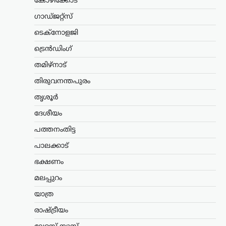
കോഴിക്കോട്
പരിശോധിക്കുന്നതായി റഷ്യൻ
ഉപപ്രധാനമന്ത്രി മറാട്ട് ഖുസ്നുലിൻ.
ഗാഡ്ജറ്റ്സ്
പ്രധാന സമുദ്ര ഗതാഗത…
ടെക്നോളജി
കേരളം
,
ട്രെൻഡിംഗ്
,
തിരുവനന്തപുരം
,
ട്രെൻഡിംഗ്
രാഷ്ട്രീയം
വിമാനക്കമ്പനികളുടെ
തമിഴ്നാട്
കൊള്ളയ്ക്ക് കേന്ദ്രം
തിരുവനന്തപുരം
കൂട്ടുനിൽക്കുന്നു;
തൃശൂർ
വിമർശനവുമായി
പിണറായി വിജയൻ
ദേശീയം
ന്യൂസ് ഡെസ്ക്
ഓഗസ്റ്റ്‌ 9, 2026
പത്തനംതിട്ട
പ്രവാസികളോട് കേന്ദ്ര സർക്കാർ അനീതി
പാലക്കാട്
കാണിക്കുകയാണെന്ന് പ്രതിപക്ഷ
നേതാവ് പിണറായി വിജയൻ. മലപ്പുറം
ഭക്ഷണം
തിരൂരിൽ നടന്ന പ്രവാസി സംഘം
മലപ്പുറം
സംസ്ഥാന സമ്മേളനത്തിന്റെ
സമാപനച്ചടങ്ങിൽ സംസാരിക്കവെയാണ്
യാത്ര
വിമർശനം. പ്രവാസികളുടെ…
രാഷ്ട്രീയം
ആലപ്പുഴ
,
കേരളം
,
ട്രെൻഡിംഗ്
,