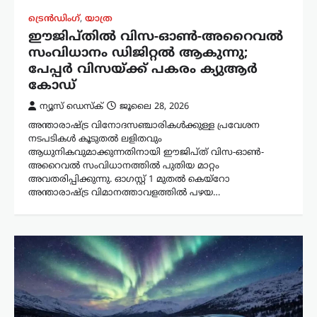
ട്രെൻഡിംഗ്
,
യാത്ര
ഈജിപ്തിൽ വിസ-ഓൺ-അറൈവൽ
സംവിധാനം ഡിജിറ്റൽ ആകുന്നു;
പേപ്പർ വിസയ്ക്ക് പകരം ക്യുആർ
കോഡ്
ന്യൂസ് ഡെസ്ക്
ജൂലൈ 28, 2026
അന്താരാഷ്ട്ര വിനോദസഞ്ചാരികൾക്കുള്ള പ്രവേശന
നടപടികൾ കൂടുതൽ ലളിതവും
ആധുനികവുമാക്കുന്നതിനായി ഈജിപ്ത് വിസ-ഓൺ-
അറൈവൽ സംവിധാനത്തിൽ പുതിയ മാറ്റം
അവതരിപ്പിക്കുന്നു. ഓഗസ്റ്റ് 1 മുതൽ കെയ്‌റോ
അന്താരാഷ്ട്ര വിമാനത്താവളത്തിൽ പഴയ…