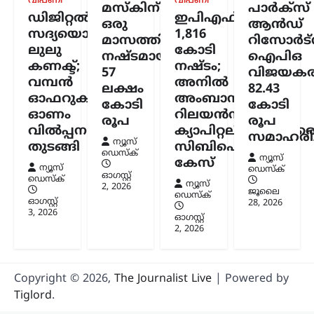
വിപണി
വിപണി
മസ്കിന്
പാർക്സ്
ഡിജിറ്റൽ
ഇപിഎഫ്ഒയ്ക്ക്
ഒരു
ആൻഡ്
സദ്യയൊരുക്കി
1,816
മാസത്തിനുള്ളിൽ
റിസോർട്
ലുലു
കോടി
നഷ്ടമായത്
ഐപിഒ
കണക്ട്;
നഷ്ടം;
57
വിജയകര
വമ്പൻ
അനിൽ
ലക്ഷം
82.43
ഓഫറുകളുമായി
അംബാനിക്കും
കോടി
കോടി
ഓണം
റിലയൻസ്
രൂപ
രൂപ
വിൽപ്പന
ക്യാപിറ്റലിനുമെതിര
സമാഹരിച്
ന്യൂസ്
തുടങ്ങി
സിബിഐ
ഡെസ്ക്
ന്യൂസ്
കേസ്
ന്യൂസ്
ഡെസ്ക്
ഓഗസ്റ്റ്‌
ഡെസ്ക്
ന്യൂസ്
2, 2026
ജൂലൈ
ഡെസ്ക്
ഓഗസ്റ്റ്‌
28, 2026
3, 2026
ഓഗസ്റ്റ്‌
2, 2026
Copyright © 2026,
The Journalist Live
| Powered by
Tiglord
.