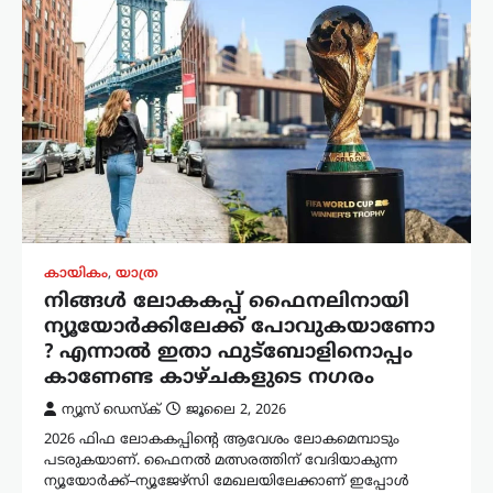
കായികം
,
യാത്ര
നിങ്ങൾ ലോകകപ്പ് ഫൈനലിനായി
ന്യൂയോർക്കിലേക്ക് പോവുകയാണോ
? എന്നാൽ ഇതാ ഫുട്ബോളിനൊപ്പം
കാണേണ്ട കാഴ്ചകളുടെ നഗരം
ന്യൂസ് ഡെസ്ക്
ജൂലൈ 2, 2026
2026 ഫിഫ ലോകകപ്പിന്റെ ആവേശം ലോകമെമ്പാടും
പടരുകയാണ്. ഫൈനൽ മത്സരത്തിന് വേദിയാകുന്ന
ന്യൂയോർക്ക്–ന്യൂജേഴ്‌സി മേഖലയിലേക്കാണ് ഇപ്പോൾ