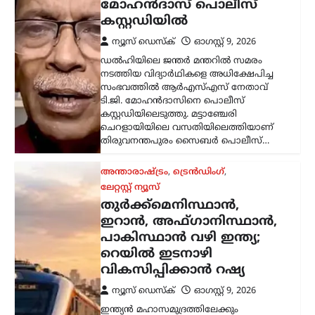
മോഹൻദാസ് പൊലീസ്
കസ്റ്റഡിയിൽ
ന്യൂസ് ഡെസ്ക്
ഓഗസ്റ്റ്‌ 9, 2026
ഡൽഹിയിലെ ജന്തർ മന്തറിൽ സമരം
നടത്തിയ വിദ്യാർഥികളെ അധിക്ഷേപിച്ച
സംഭവത്തിൽ ആർഎസ്എസ് നേതാവ്
ടി.ജി. മോഹൻദാസിനെ പൊലീസ്
കസ്റ്റഡിയിലെടുത്തു. മട്ടാഞ്ചേരി
ചെറളായിയിലെ വസതിയിലെത്തിയാണ്
തിരുവനന്തപുരം സൈബർ പൊലീസ്…
അന്താരാഷ്ട്രം
,
ട്രെൻഡിംഗ്
,
ലേറ്റസ്റ്റ് ന്യൂസ്
തുർക്ക്മെനിസ്ഥാൻ,
ഇറാൻ, അഫ്ഗാനിസ്ഥാൻ,
പാകിസ്ഥാൻ വഴി ഇന്ത്യ;
റെയിൽ ഇടനാഴി
വികസിപ്പിക്കാൻ റഷ്യ
ന്യൂസ് ഡെസ്ക്
ഓഗസ്റ്റ്‌ 9, 2026
ഇന്ത്യൻ മഹാസമുദ്രത്തിലേക്കും