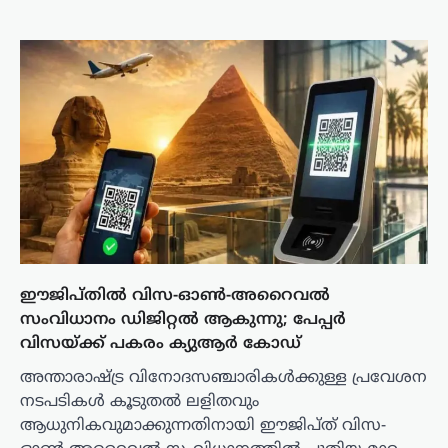
ഈജിപ്തിൽ വിസ-ഓൺ-അറൈവൽ
സംവിധാനം ഡിജിറ്റൽ ആകുന്നു; പേപ്പർ
വിസയ്ക്ക് പകരം ക്യുആർ കോഡ്
അന്താരാഷ്ട്ര വിനോദസഞ്ചാരികൾക്കുള്ള പ്രവേശന
നടപടികൾ കൂടുതൽ ലളിതവും
ആധുനികവുമാക്കുന്നതിനായി ഈജിപ്ത് വിസ-