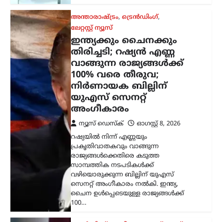
100% വരെ തീരുവ;
നിർണായക ബില്ലിന്
യുഎസ് സെനറ്റ്
അംഗീകാരം
ന്യൂസ് ഡെസ്ക്
ഓഗസ്റ്റ്‌ 8, 2026
റഷ്യയിൽ നിന്ന് എണ്ണയും
പ്രകൃതിവാതകവും വാങ്ങുന്ന
രാജ്യങ്ങൾക്കെതിരെ കടുത്ത
സാമ്പത്തിക നടപടികൾക്ക്
വഴിയൊരുക്കുന്ന ബില്ലിന് യുഎസ്
സെനറ്റ് അംഗീകാരം നൽകി. ഇന്ത്യ,
ചൈന ഉൾപ്പെടെയുള്ള രാജ്യങ്ങൾക്ക്
100…
ട്രെൻഡിംഗ്
,
ദേശീയം
,
ലേറ്റസ്റ്റ് ന്യൂസ്
യുപിഐ ചാർജ് നീക്കം
പിൻവലിക്കണം;
കേന്ദ്രത്തിനെതിരെ
സിപിഎം
ന്യൂസ് ഡെസ്ക്
ഓഗസ്റ്റ്‌ 8, 2026