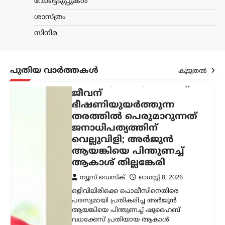
വോട്ടെടുപ്പുകൾ
ലേറ്റസ്റ്റ് ന്യൂസ്
ഭരണകൂടം ഒരു പൗരന്റെ
ശാസ്ത്രം
ജീവന്
സിനിമ
ഭീഷണിയുയര്‍ത്തുന്ന
തരത്തില്‍ പെരുമാറുന്നത്
ജനാധിപത്യത്തിന്
പുതിയ വാർത്തകൾ
വെല്ലുവിളി; അര്‍ജുന്‍
കൂടുതൽ
ആയങ്കിയെ പിന്തുണച്ച്
ആകാശ് തില്ലങ്കേരി
ന്യൂസ് ഡെസ്ക്
ഓഗസ്റ്റ്‌ 8, 2026
ഒളിവിലിരിക്കെ പൊലീസിനെതിരെ
പരസ്യമായി പ്രതികരിച്ച അര്‍ജുന്‍
ആയങ്കിയെ പിന്തുണച്ച് ഷുഹൈബ്
വധക്കേസ് പ്രതിയായ ആകാശ്
തില്ലങ്കേരി രംഗത്ത്. അര്‍ജുന്‍ ആയങ്കി
പൊലീസിനെ വെല്ലുവിളിക്കുകയും
അവഹേളിക്കുകയും ചെയ്ത
നിലപാടിനോട്…
കേരളം
,
ട്രെൻഡിംഗ്
,
തിരുവനന്തപുരം
,
ലേറ്റസ്റ്റ് ന്യൂസ്