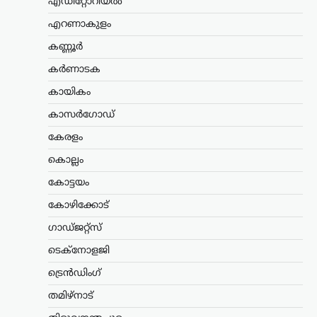
എഡിറ്റോറിയൽ
സംസ്ഥാന സർക്കാർ. ചീഫ് സെക്രട്ടറി
തദ്ദേശ വകുപ്പ് സെക്രട്ടറിക്ക് നൽകിയ
എറണാകുളം
കത്തിലൂടെയാണ് നിർദേശം
കണ്ണൂർ
കൈമാറിയത്. കേന്ദ്ര സർക്കാർ
വന്ദേമാതരം ആലപിക്കുന്നതുമായി…
കർണാടക
കായികം
അന്താരാഷ്ട്രം
,
ട്രെൻഡിംഗ്
,
ലേറ്റസ്റ്റ് ന്യൂസ്
കാസർഗോഡ്
ഇന്ത്യക്കും ചൈനക്കും
കേരളം
തിരിച്ചടി; റഷ്യൻ എണ്ണ
വാങ്ങുന്ന രാജ്യങ്ങൾക്ക്
കൊല്ലം
100% വരെ തീരുവ;
കോട്ടയം
നിർണായക ബില്ലിന്
കോഴിക്കോട്
യുഎസ് സെനറ്റ്
അംഗീകാരം
ഗാഡ്ജറ്റ്സ്
ന്യൂസ് ഡെസ്ക്
ഓഗസ്റ്റ്‌ 8, 2026
ടെക്നോളജി
റഷ്യയിൽ നിന്ന് എണ്ണയും
ട്രെൻഡിംഗ്
പ്രകൃതിവാതകവും വാങ്ങുന്ന
രാജ്യങ്ങൾക്കെതിരെ കടുത്ത
തമിഴ്നാട്
സാമ്പത്തിക നടപടികൾക്ക്