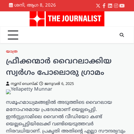
Skip
ശനി, ആഗ 8, 2026
Twitter
Facebook
LinkedIn
Instagr
yout
to
content
യാത്ര
ഫ്രീക്കന്മാർ വൈറലാക്കിയ
സ്വർഗം പോലൊരു ഗ്രാമം
ന്യൂസ് ഡെസ്ക്
ജനുവരി 6, 2025
സമൂഹമാധ്യമങ്ങളിൽ അടുത്തിടെ വൈറലായ
മനോഹരമായ പ്രദേശമാണ് യെല്ലപ്പെട്ടി.
ഇൻസ്റ്റഗ്രാമിലെ വൈറൽ വീഡിയോ കണ്ട്
യെല്ലപ്പെട്ടിയിലേക്ക് വണ്ടിയെടുത്തവർ
നിരവധിയാണ്. പ്രകൃതി അതിൻ്റെ എല്ലാ സൗന്ദര്യവും