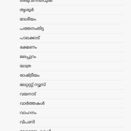
തിരുവനന്തപുരം
വഴിയൊരുക്കുന്ന ബില്ലിന് യുഎസ്
സെനറ്റ് അംഗീകാരം നൽകി. ഇന്ത്യ,
തൃശൂർ
ചൈന ഉൾപ്പെടെയുള്ള രാജ്യങ്ങൾക്ക്
100…
ദേശീയം
പത്തനംതിട്ട
ട്രെൻഡിംഗ്
,
ദേശീയം
,
ലേറ്റസ്റ്റ് ന്യൂസ്
യുപിഐ ചാർജ് നീക്കം
പാലക്കാട്
പിൻവലിക്കണം;
ഭക്ഷണം
കേന്ദ്രത്തിനെതിരെ
മലപ്പുറം
സിപിഎം
യാത്ര
ന്യൂസ് ഡെസ്ക്
ഓഗസ്റ്റ്‌ 8, 2026
യുപിഐ ഇടപാടുകൾക്ക് ചാർജ്
രാഷ്ട്രീയം
ഏർപ്പെടുത്താൻ കേന്ദ്ര സർക്കാർ നീക്കം
ലേറ്റസ്റ്റ് ന്യൂസ്
നടത്തുന്നതായി ഉയരുന്ന
റിപ്പോർട്ടുകൾക്കെതിരെ സിപിഎം
വയനാട്
രംഗത്ത്. ഡിജിറ്റൽ ഇന്ത്യയുടെ ഭാഗമായി
ജനങ്ങളെ ഡിജിറ്റൽ
വാർത്തകൾ
പേയ്‌മെന്റുകളിലേക്ക് പ്രോത്സാഹിപ്പിച്ച
വാഹനം
സർക്കാർ,…
വിപണി
കണ്ണൂർ
,
കേരളം
,
ട്രെൻഡിംഗ്
,