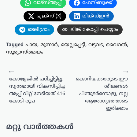
വാട്സ്ആപ്പ്
ഫേസ്ബുക്ക്
എക്സ് (X)
ലിങ്ക്ഡ്ഇൻ
ടെലിഗ്രാം
ലിങ്ക് കോപ്പി ചെയ്യാം
Tagged
ചായ
,
മൂന്നാർ
,
യെല്ലപ്പെട്ടി
,
വട്ടവട
,
വൈറൽ
,
സൂര്യാസ്തമയം
പോസ്റ്റുകളിലൂടെ
⟵
⟶
കോളേജിൽ പഠിച്ചിട്ടില്ല;
കൊറിയക്കാരുടെ ഈ
സ്വന്തമായി വികസിപ്പിച്ച
ശീലങ്ങൾ
ആപ്പ് വിറ്റ് നേടിയത് 416
പിന്തുടർന്നോളൂ, നല്ല
കോടി രൂപ
ആരോഗ്യത്തോടെ
ഇരിക്കാം
മറ്റു വാർത്തകൾ