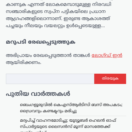
കാണുക എന്നത് ലോകമെമ്പാടുമുള്ള നിരവധി
സഞ്ചാരികളുടെ സ്വപ്ന പട്ടികയിലെ പ്രധാന
ആഗ്രഹങ്ങളിലൊന്നാണ്. ഇരുണ്ട ആകാശത്ത്
പച്ചയും നീലയും വയലറ്റും ഉൾപ്പെടെയുള്ള…
മറുപടി രേഖപ്പെടുത്തുക
അഭിപ്രായം രേഖപ്പെടുത്താ‍ൻ താങ്കൾ
ലോഗ്ഡ് ഇൻ
ആയിരിക്കണം.
തിരയുക
പുതിയ വാർത്തകൾ
ട്രെൻഡിംഗ്
,
ദേശീയം
,
ലേറ്റസ്റ്റ് ന്യൂസ്
യുപിഐ ചാർജ് നീക്കം
ബെംഗളൂരുവിൽ കെഎസ്ആർടിസി ബസ് അപകടം;
ഡ്രൈവറും കണ്ടക്ടറും മരിച്ചു
പിൻവലിക്കണം;
കേന്ദ്രത്തിനെതിരെ
മദ്യപിച്ച് വാഹനമോടിച്ചു; യൂട്യൂബർ ഹെലൻ ഓഫ്
സിപിഎം
സ്പാർട്ടയുടെ ലൈസൻസ് മൂന്ന് മാസത്തേക്ക്