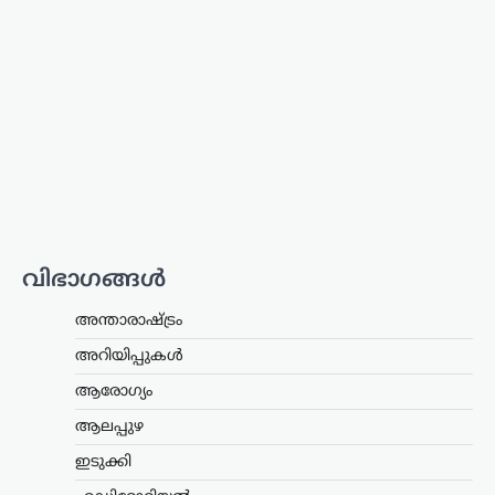
ന്യൂസ് ഡെസ്ക്
ഓഗസ്റ്റ്‌ 8, 2026
ഒളിവിലിരിക്കെ പൊലീസിനെതിരെ
പരസ്യമായി പ്രതികരിച്ച അര്‍ജുന്‍
ആയങ്കിയെ പിന്തുണച്ച് ഷുഹൈബ്
വധക്കേസ് പ്രതിയായ ആകാശ്
തില്ലങ്കേരി രംഗത്ത്. അര്‍ജുന്‍ ആയങ്കി
പൊലീസിനെ വെല്ലുവിളിക്കുകയും
അവഹേളിക്കുകയും ചെയ്ത
നിലപാടിനോട്…
കേരളം
,
ട്രെൻഡിംഗ്
,
തിരുവനന്തപുരം
,
ലേറ്റസ്റ്റ് ന്യൂസ്
വിഭാഗങ്ങൾ
സ്വാതന്ത്ര്യദിനാഘോഷങ്ങളിൽ
വന്ദേമാതരം പൂർണമായി
അന്താരാഷ്ട്രം
ആലപിക്കണം;
നിർദേശവുമായി
അറിയിപ്പുകൾ
സംസ്ഥാന സർക്കാർ
ആരോഗ്യം
ന്യൂസ് ഡെസ്ക്
ഓഗസ്റ്റ്‌ 8, 2026
ആലപ്പുഴ
സ്വാതന്ത്ര്യദിനാഘോഷങ്ങളിൽ
ഇടുക്കി
വന്ദേമാതരം മുഴുവനായും
ആലപിക്കണമെന്ന നിർദേശവുമായി