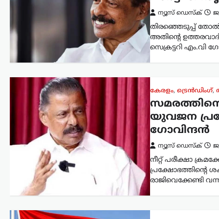
ന്യൂസ് ഡെസ്ക്
ജ
തിരഞ്ഞെടുപ്പ് തോൽവ
അതിന്റെ ഉത്തരവാദ
സെക്രട്ടറി എം.വി ഗോവ
കേരളം
,
ട്രെൻഡിംഗ്
,
സമരത്തിന്റെ 
യുവജന പ്രക
ഗോവിന്ദൻ
ന്യൂസ് ഡെസ്ക്
ജ
നീറ്റ് പരീക്ഷാ ക്രമ
പ്രക്ഷോഭത്തിന്റെ ശക്ത
രാജിവെക്കേണ്ടി വന്
കാസർഗോഡ്
,
കേരളം
,
വാർത്തകൾ
മദ്യപിച്ച് വാഹനമോടിച്ചു;