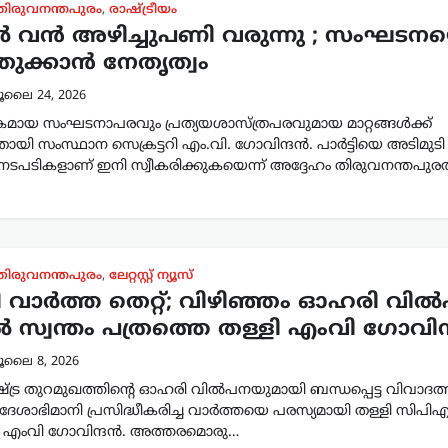
തിരുവനന്തപുരം
,
രാഷ്ട്രീയം
ൽ വൻ അഴിച്ചുപണി വരുന്നു ; സംഘടന
തുക്കാൻ നേതൃത്വം
ൂലൈ 24, 2026
കമായ സംഘടനാപരവും പ്രത്യയശാസ്ത്രപരവുമായ മാറ്റങ്ങൾക്ക്
നതായി സംസ്ഥാന സെക്രട്ടറി എം.വി. ഗോവിന്ദൻ. പാർട്ടിയെ അടിമുടി
ന നടപടികളാണ് ഇനി സ്വീകരിക്കുകയെന്ന് അദ്ദേഹം തിരുവനന്തപുരത
തിരുവനന്തപുരം
,
ലേറ്റസ്റ്റ് ന്യൂസ്
 വാർത്ത തെറ്റ്; വിഴിഞ്ഞം ഓഹരി വി
 സ്വന്തം പത്രത്തെ തള്ളി എംവി ഗോവിന
ൂലൈ 8, 2026
്ട്ര തുറമുഖത്തിന്റെ ഓഹരി വിൽപനയുമായി ബന്ധപ്പെട്ട വിവാദത
 ദേശാഭിമാനി പ്രസിദ്ധീകരിച്ച വാർത്തയെ പരസ്യമായി തള്ളി സിപി
റി എംവി ഗോവിന്ദൻ. അത്തരമൊരു…