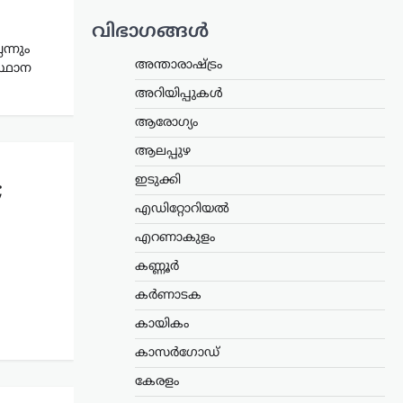
വിഭാഗങ്ങൾ
ന്നും
അന്താരാഷ്ട്രം
സ്ഥാന
അറിയിപ്പുകൾ
ആരോഗ്യം
ആലപ്പുഴ
ഇടുക്കി
;
എഡിറ്റോറിയൽ
എറണാകുളം
കണ്ണൂർ
കർണാടക
കായികം
കാസർഗോഡ്
കേരളം