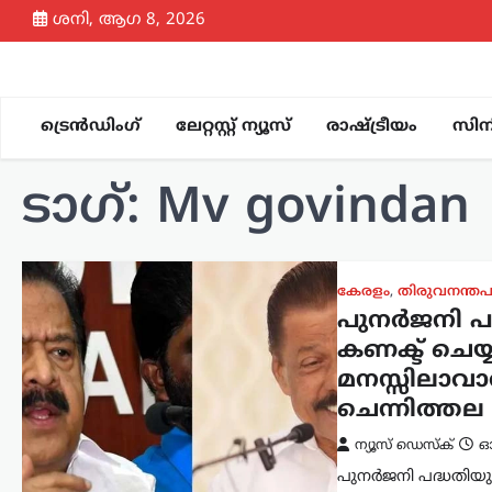
Skip
ശനി, ആഗ 8, 2026
to
content
ട്രെൻഡിംഗ്
ലേറ്റസ്റ്റ് ന്യൂസ്
രാഷ്ട്രീയം
സിന
ടാഗ്:
Mv govindan
കേരളം
,
തിരുവനന്തപ
പുനർജനി പദ
കണക്ട് ചെയ്
മനസ്സിലാവാത
ചെന്നിത്തല
ന്യൂസ് ഡെസ്ക്
ഓഗ
പുനർജനി പദ്ധതിയുമ