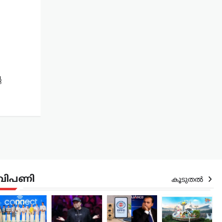
െ
വിപണി
കൂടുതൽ