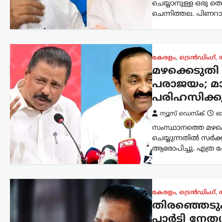
ചെയ്യാനുള്ള ഒരു തെള
ചെന്നിത്തല. പിണറാ
കേരളം
,
ട്രെൻഡിംഗ്
,
മഴക്കെടുതി
പരാജയം; മാധ
പരിഹസിക്കു
ന്യൂസ് ഡെസ്ക്
ഓഗ
സംസ്ഥാനത്തെ മഴക്
ചെയ്യുന്നതിൽ സർക്
ആരോപിച്ചു. എത്ര പ
കേരളം
,
ട്രെൻഡിംഗ്
,
തിരഞ്ഞെടുപ
പാർട്ടി നേത