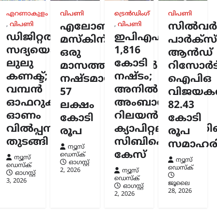
എറണാകുളം
വിപണി
ട്രെൻഡിംഗ്
വിപണി
,
വിപണി
എലോൺ
,
വിപണി
സിൽവർസ്
ർത്തകൾ
ഡിജിറ്റൽ
ഇപിഎഫ്ഒയ്ക്ക്
മസ്കിന്
പാർക്സ്
ുവിൽ
ർടിസി
സദ്യയൊരുക്കി
1,816
ഒരു
ആൻഡ്
ടം;
ലുലു
കോടി
മാസത്തിനുള്ളിൽ
റിസോർട്
മരിച്ചു
കണക്ട്;
നഷ്ടം;
നഷ്ടമായത്
ഐപിഒ
വമ്പൻ
അനിൽ
സ്ക്
57
വിജയകര
6
ഓഫറുകളുമായി
അംബാനിക്കും
ലക്ഷം
82.43
ഓണം
റിലയൻസ്
കോടി
കോടി
വിൽപ്പന
ക്യാപിറ്റലിനുമെതി
രൂപ
രൂപ
തുടങ്ങി
സിബിഐ
സമാഹരിച
ന്യൂസ്
കേസ്
ഡെസ്ക്
ന്യൂസ്
ന്യൂസ്
ഓഗസ്റ്റ്‌
ഡെസ്ക്
ഡെസ്ക്
2, 2026
ന്യൂസ്
ഓഗസ്റ്റ്‌
ഡെസ്ക്
3, 2026
ജൂലൈ
ഓഗസ്റ്റ്‌
28, 2026
2, 2026