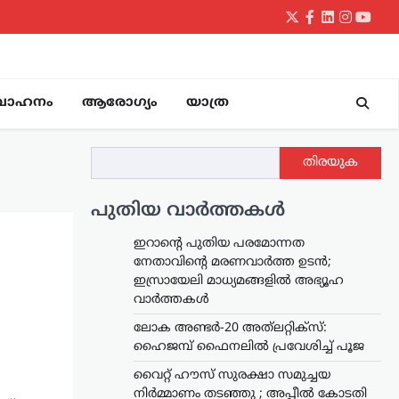
Twitter
Facebook
LinkedIn
Instagr
yout
വാഹനം
ആരോഗ്യം
യാത്ര
തിരയുക
പുതിയ വാർത്തകൾ
ഇറാന്റെ പുതിയ പരമോന്നത
നേതാവിന്റെ മരണവാർത്ത ഉടൻ;
ഇസ്രായേലി മാധ്യമങ്ങളിൽ അഭ്യൂഹ
വാർത്തകൾ
ലോക അണ്ടർ-20 അത്‌ലറ്റിക്സ്:
ഹൈജമ്പ് ഫൈനലിൽ പ്രവേശിച്ച് പൂജ
വൈറ്റ് ഹൗസ് സുരക്ഷാ സമുച്ചയ
നിർമ്മാണം തടഞ്ഞു ; അപ്പീൽ കോടതി