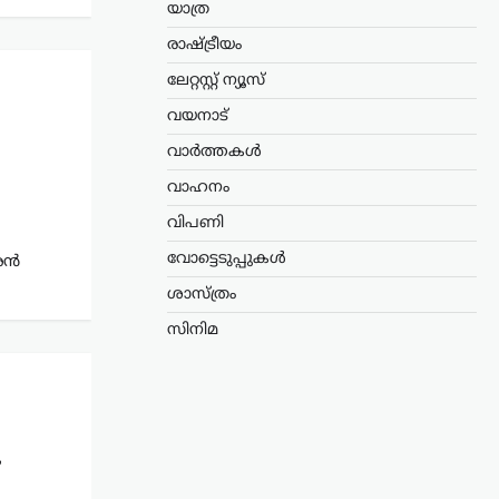
യാത്ര
രാഷ്ട്രീയം
ലേറ്റസ്റ്റ് ന്യൂസ്
വയനാട്
വാർത്തകൾ
വാഹനം
വിപണി
വോട്ടെടുപ്പുകൾ
കരൻ
ശാസ്ത്രം
സിനിമ