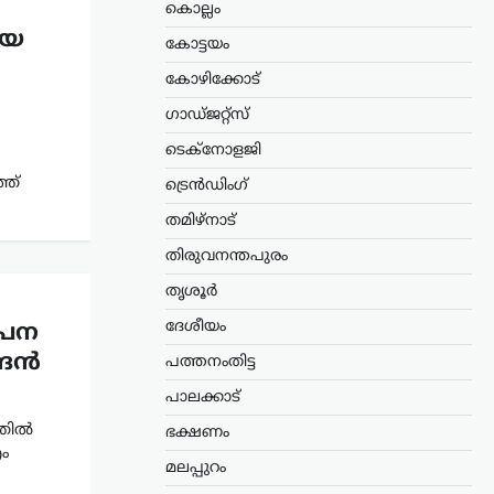
കൊല്ലം
യെ
കോട്ടയം
കോഴിക്കോട്
ഗാഡ്ജറ്റ്സ്
ടെക്നോളജി
്ത്
ട്രെൻഡിംഗ്
തമിഴ്നാട്
തിരുവനന്തപുരം
തൃശൂർ
ദേശീയം
ൽപന
്ദൻ
പത്തനംതിട്ട
പാലക്കാട്
്തിൽ
ഭക്ഷണം
എം
മലപ്പുറം