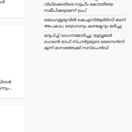
േശ്
വിധിക്കെതിരെ സുപ്രീം കോടതിയെ
സമീപിക്കുമെന്ന് ട്രംപ്
ബെംഗളൂരുവിൽ കെഎസ്ആർടിസി ബസ്
അപകടം; ഡ്രൈവറും കണ്ടക്ടറും മരിച്ചു
മദ്യപിച്ച് വാഹനമോടിച്ചു; യൂട്യൂബർ
ഹെലൻ ഓഫ് സ്പാർട്ടയുടെ ലൈസൻസ്
മൂന്ന് മാസത്തേക്ക് സസ്‌പെൻഡ്
ിന്ദൻ
ന്നും…