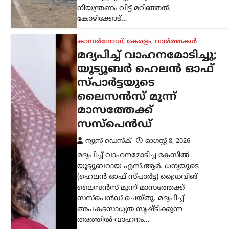
ലൈസൻസ് മൂന്ന് മാസത്തേക്ക്
സസ്‌പെൻഡ് ചെയ്തു. മദ്യപിച്ച്
അപകടസാധ്യത സൃഷ്ടിക്കുന്ന
തരത്തിൽ വാഹനം…
ട്രെൻഡിംഗ്
,
ദേശീയം
,
വാർത്തകൾ
114 റാഫേൽ
യുദ്ധവിമാനങ്ങൾക്കായി
ഫ്രാൻസിന്റെ വമ്പൻ
ഓഫർ; 94 എണ്ണം
ഇന്ത്യയിൽ നിർമ്മിക്കും
ന്യൂസ് ഡെസ്ക്
ഓഗസ്റ്റ്‌ 8, 2026
ഇന്ത്യൻ വ്യോമസേനയുടെ ശക്തി
വർധിപ്പിക്കുന്നതിന് നിർണായകമായ
നീക്കമായി 114 റാഫേൽ
യുദ്ധവിമാനങ്ങൾ വാങ്ങാനുള്ള
പദ്ധതിയിൽ ഇന്ത്യയിൽ തന്നെ 94
വിമാനങ്ങൾ നിർമ്മിക്കാൻ ഫ്രാൻസ്
സന്നദ്ധത അറിയിച്ചു. ഇതുസംബന്ധിച്ച…