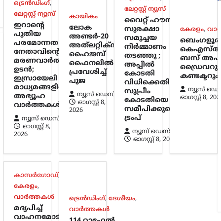
ട്രെൻഡിംഗ്
,
ലേറ്റസ്റ്റ് ന്യൂസ്
ലേറ്റസ്റ്റ് ന്യൂസ്
കായികം
വൈറ്റ് ഹൗസ്
ഇറാന്റെ
ലോക
സുരക്ഷാ
കേരളം
,
വാ
പുതിയ
അണ്ടർ-20
സമുച്ചയ
ബെംഗളൂര
പരമോന്നത
അത്‌ലറ്റിക്സ്:
നിർമ്മാണം
കെഎസ്ആ
നേതാവിന്റെ
ഹൈജമ്പ്
തടഞ്ഞു ;
ബസ് അപക
മരണവാർത്ത
ഫൈനലിൽ
അപ്പീൽ
ഡ്രൈവറും
ഉടൻ;
പ്രവേശിച്ച്
കോടതി
കണ്ടക്ടറും 
ഇസ്രായേലി
പൂജ
വിധിക്കെതിരെ
മാധ്യമങ്ങളിൽ
ന്യൂസ് ഡെ
സുപ്രീം
ന്യൂസ് ഡെസ്ക്
അഭ്യൂഹ
ഓഗസ്റ്റ്‌ 8, 202
കോടതിയെ
ഓഗസ്റ്റ്‌ 8,
വാർത്തകൾ
സമീപിക്കുമെന്ന്
2026
ട്രംപ്
ന്യൂസ് ഡെസ്ക്
ഓഗസ്റ്റ്‌ 8,
ന്യൂസ് ഡെസ്ക്
2026
ഓഗസ്റ്റ്‌ 8, 2026
കാസർഗോഡ്
,
കേരളം
,
വാർത്തകൾ
ട്രെൻഡിംഗ്
,
ദേശീയം
,
മദ്യപിച്ച്
വാർത്തകൾ
വാഹനമോടിച്ചു;
114 റാഫേൽ