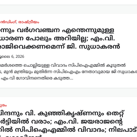
രെൻഡിംഗ്
,
രാഷ്ട്രീയം
്നും വർഗവഞ്ചന എന്തെന്നുമുള്ള
ധാരണ പോലും അറിയില്ല; എം.വി.
രാജിവെക്കണമെന്ന് ജി. സുധാകരൻ
ൂലൈ 6, 2026
മർശത്തെ ചൊല്ലിയുള്ള വിവാദം സിപിഐഎമ്മിൽ കൂടുതൽ
ടെ, മുൻ മന്ത്രിയും മുതിർന്ന സിപിഐഎം നേതാവുമായ ജി സുധാ
ി എം വി ഗോവിന്ദനെതിരെ കടുത്ത…
ുരം
ന്ദനും വി. കുഞ്ഞികൃഷ്ണനും തെറ്റ്
ാർട്ടിയിൽ വരാം; എം.വി. ജയരാജന്റെ
ിൽ സിപിഐഎമ്മിൽ വിവാദം; നിലപാട്