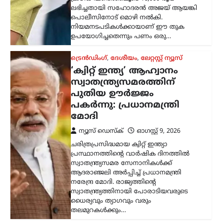
ലഭിച്ചതായി സഹോദരൻ അജയ് ആയങ്കി
പൊലീസിനോട് മൊഴി നൽകി.
നിയമനടപടികൾക്കായാണ് ഈ തുക
ഉപയോഗിച്ചതെന്നും പണം ഒരു…
ട്രെൻഡിംഗ്
,
ദേശീയം
,
ലേറ്റസ്റ്റ് ന്യൂസ്
‘ക്വിറ്റ് ഇന്ത്യ’ ആഹ്വാനം
സ്വാതന്ത്ര്യസമരത്തിന്
പുതിയ ഊർജ്ജം
പകർന്നു: പ്രധാനമന്ത്രി
മോദി
ന്യൂസ് ഡെസ്ക്
ഓഗസ്റ്റ്‌ 9, 2026
ചരിത്രപ്രസിദ്ധമായ ക്വിറ്റ് ഇന്ത്യാ
പ്രസ്ഥാനത്തിന്റെ വാർഷിക ദിനത്തിൽ
സ്വാതന്ത്ര്യസമര സേനാനികൾക്ക്
ആദരാഞ്ജലി അർപ്പിച്ച് പ്രധാനമന്ത്രി
നരേന്ദ്ര മോദി. രാജ്യത്തിന്റെ
സ്വാതന്ത്ര്യത്തിനായി പോരാടിയവരുടെ
ധൈര്യവും ത്യാഗവും വരും
തലമുറകൾക്കും…