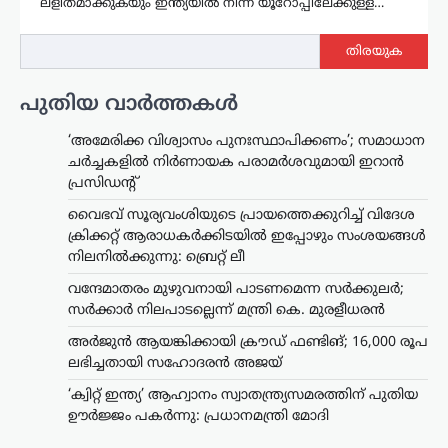
ലളിതമാക്കുകയും ഇന്ത്യയില്‍ നിന്ന് യൂറോപ്പിലേക്കുള്ള…
തിരയുക
പുതിയ വാർത്തകൾ
‘അമേരിക്ക വിശ്വാസം പുനഃസ്ഥാപിക്കണം’; സമാധാന
ചർച്ചകളിൽ നിർണായക പരാമർശവുമായി ഇറാൻ
പ്രസിഡന്റ്
വൈഭവ് സൂര്യവംശിയുടെ പ്രായത്തെക്കുറിച്ച് വിദേശ
ക്രിക്കറ്റ് ആരാധകർക്കിടയിൽ ഇപ്പോഴും സംശയങ്ങൾ
നിലനിൽക്കുന്നു: ബ്രെറ്റ് ലീ
വന്ദേമാതരം മുഴുവനായി പാടണമെന്ന സർക്കുലർ;
സർക്കാർ നിലപാടല്ലെന്ന് മന്ത്രി കെ. മുരളീധരൻ
അർജുൻ ആയങ്കിക്കായി ക്രൗഡ് ഫണ്ടിങ്; 16,000 രൂപ
ലഭിച്ചതായി സഹോദരൻ അജയ്
‘ക്വിറ്റ് ഇന്ത്യ’ ആഹ്വാനം സ്വാതന്ത്ര്യസമരത്തിന് പുതിയ
ഊർജ്ജം പകർന്നു: പ്രധാനമന്ത്രി മോദി