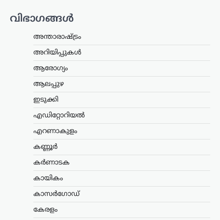
വിഭാഗങ്ങൾ
അന്താരാഷ്ട്രം
അറിയിപ്പുകൾ
ആരോഗ്യം
ട്രെൻഡിംഗ്
,
ദേശീയം
,
ലേറ്റസ്റ്റ് ന്യൂസ്
ആലപ്പുഴ
‘ക്വിറ്റ് ഇന്ത്യ’ ആഹ്വാനം
സ്വാതന്ത്ര്യസമരത്തിന്
ഇടുക്കി
പുതിയ ഊർജ്ജം
എഡിറ്റോറിയൽ
പകർന്നു: പ്രധാനമന്ത്രി
എറണാകുളം
മോദി
കണ്ണൂർ
ന്യൂസ് ഡെസ്ക്
ഓഗസ്റ്റ്‌ 9, 2026
കർണാടക
ചരിത്രപ്രസിദ്ധമായ ക്വിറ്റ് ഇന്ത്യാ
പ്രസ്ഥാനത്തിന്റെ വാർഷിക ദിനത്തിൽ
കായികം
സ്വാതന്ത്ര്യസമര സേനാനികൾക്ക്
ആദരാഞ്ജലി അർപ്പിച്ച് പ്രധാനമന്ത്രി
കാസർഗോഡ്
നരേന്ദ്ര മോദി. രാജ്യത്തിന്റെ
സ്വാതന്ത്ര്യത്തിനായി പോരാടിയവരുടെ
കേരളം
ധൈര്യവും ത്യാഗവും വരും