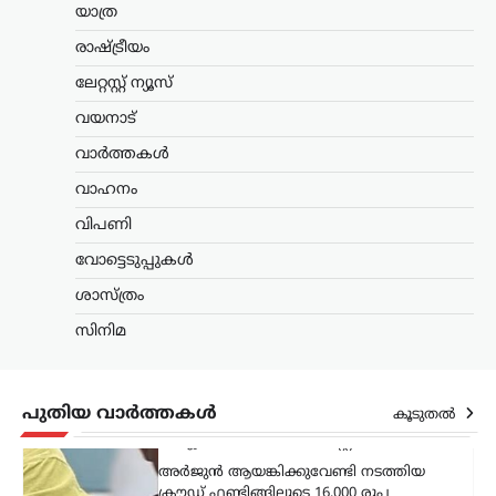
യാത്ര
അപ്രത്യക്ഷമാകുന്നു;
രാഷ്ട്രീയ പ്രേരിത
രാഷ്ട്രീയം
നടപടിയെന്ന് ആരോപണം
ലേറ്റസ്റ്റ് ന്യൂസ്
ന്യൂസ് ഡെസ്ക്
ഓഗസ്റ്റ്‌ 9, 2026
വയനാട്
മുൻ വിദ്യാഭ്യാസ മന്ത്രി ധർമേന്ദ്ര പ്രധന്റെ
രാജി ആവശ്യപ്പെട്ട് സിജെപി സംഘടിപ്പിച്ച
വാർത്തകൾ
സമരത്തിന്റെ ദൃശ്യങ്ങൾ ഇൻസ്റ്റഗ്രാം
വാഹനം
ഉൾപ്പെടെയുള്ള സമൂഹമാധ്യമ
പ്ലാറ്റ്ഫോമുകളിൽ നിന്ന് നീക്കം
വിപണി
ചെയ്തതിനെതിരെ പ്രതിഷേധം
ശക്തമാകുന്നു.…
വോട്ടെടുപ്പുകൾ
ശാസ്ത്രം
കേരളം
,
വാർത്തകൾ
അർജുൻ ആയങ്കിക്കായി
സിനിമ
ക്രൗഡ് ഫണ്ടിങ്; 16,000
രൂപ ലഭിച്ചതായി
സഹോദരൻ അജയ്
പുതിയ വാർത്തകൾ
കൂടുതൽ
ന്യൂസ് ഡെസ്ക്
ഓഗസ്റ്റ്‌ 9, 2026
അർജുൻ ആയങ്കിക്കുവേണ്ടി നടത്തിയ
ക്രൗഡ് ഫണ്ടിങ്ങിലൂടെ 16,000 രൂപ