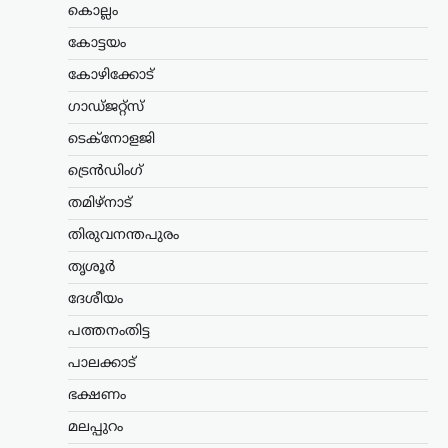
കൊല്ലം
തലമുറകൾക്കും…
കോട്ടയം
ട്രെൻഡിംഗ്
,
ദേശീയം
,
രാഷ്ട്രീയം
കോഴിക്കോട്
മന്ത്രിസ്ഥാനം രാജിവെച്ചത്
സ്വന്തം തീരുമാനപ്രകാരം;
ഗാഡ്ജറ്റ്സ്
പദവികൾ എനിക്ക്
ടെക്നോളജി
നിർബന്ധമല്ല: ധർമേന്ദ്ര
ട്രെൻഡിംഗ്
പ്രധാൻ
തമിഴ്നാട്
ന്യൂസ് ഡെസ്ക്
ഓഗസ്റ്റ്‌ 9, 2026
ഡൽഹിയിലെ വിദ്യാർത്ഥി സമരത്തെ
തിരുവനന്തപുരം
തുടർന്ന് കേന്ദ്ര വിദ്യാഭ്യാസമന്ത്രി സ്ഥാനം
തൃശൂർ
രാജിവെച്ചതിനെക്കുറിച്ച്
വിശദീകരണവുമായി മുൻ കേന്ദ്രമന്ത്രി
ദേശീയം
ധർമ്മേന്ദ്ര പ്രധാൻ. രാജി പ്രഖ്യാപിച്ച് രണ്ട്
ആഴ്ചകൾക്ക് ശേഷമാണ് അദ്ദേഹം
പത്തനംതിട്ട
വിഷയത്തിൽ…
പാലക്കാട്
ട്രെൻഡിംഗ്
,
ദേശീയം
,
ലേറ്റസ്റ്റ് ന്യൂസ്
ഭക്ഷണം
സി.ജെ.പി വിദ്യാർഥി സമര
മലപ്പുറം
റീലുകൾ