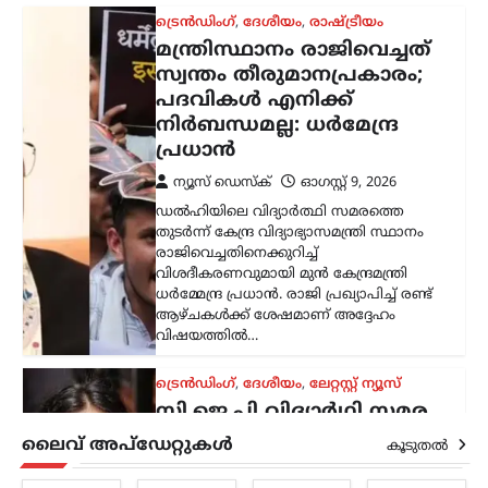
ട്രെൻഡിംഗ്
,
ദേശീയം
,
രാഷ്ട്രീയം
മന്ത്രിസ്ഥാനം രാജിവെച്ചത്
സ്വന്തം തീരുമാനപ്രകാരം;
പദവികൾ എനിക്ക്
നിർബന്ധമല്ല: ധർമേന്ദ്ര
പ്രധാൻ
ന്യൂസ് ഡെസ്ക്
ഓഗസ്റ്റ്‌ 9, 2026
ഡൽഹിയിലെ വിദ്യാർത്ഥി സമരത്തെ
തുടർന്ന് കേന്ദ്ര വിദ്യാഭ്യാസമന്ത്രി സ്ഥാനം
രാജിവെച്ചതിനെക്കുറിച്ച്
വിശദീകരണവുമായി മുൻ കേന്ദ്രമന്ത്രി
ധർമ്മേന്ദ്ര പ്രധാൻ. രാജി പ്രഖ്യാപിച്ച് രണ്ട്
ആഴ്ചകൾക്ക് ശേഷമാണ് അദ്ദേഹം
വിഷയത്തിൽ…
ട്രെൻഡിംഗ്
,
ദേശീയം
,
ലേറ്റസ്റ്റ് ന്യൂസ്
സി.ജെ.പി വിദ്യാർഥി സമര
റീലുകൾ
ലൈവ് അപ്‌ഡേറ്റുകൾ
കൂടുതൽ
അപ്രത്യക്ഷമാകുന്നു;
രാഷ്ട്രീയ പ്രേരിത