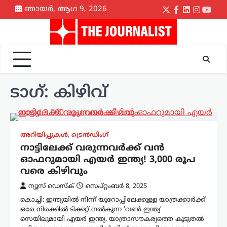
Skip
ഞായർ, ആഗ 9, 2026
Twitter
Facebook
LinkedIn
Instagr
yout
to
content
ടാഗ്:
കിഴിവ്
അറിയിപ്പുകൾ
,
ട്രെൻഡിംഗ്
നാട്ടിലേക്ക് വരുന്നവർക്ക് വൻ
ഓഫറുമായി എയർ ഇന്ത്യ! 3,000 രൂപ
വരെ കിഴിവും
ന്യൂസ് ഡെസ്ക്
സെപ്റ്റംബർ 8, 2025
കൊച്ചി: ഇന്ത്യയില്‍ നിന്ന് യൂറോപ്പിലേക്കുള്ള യാത്രക്കാര്‍ക്ക്
ഒരേ നിരക്കില്‍ ടിക്കറ്റ് നല്‍കുന്ന ‘വണ്‍ ഇന്ത്യ’
സെയിലുമായി എയര്‍ ഇന്ത്യ. യാത്രാസൗകര്യത്തെ കൂടുതല്‍