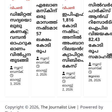
പിന്തുണവേണ്ട, പിന്നില്‍
,
,
എലോൺ
സിൽവർസ്
വിപണി
വിപണി
നിന്ന് കുത്തരുത്; എംവി
മസ്കിന്
പാർക്സ്
ഡിജിറ്റൽ
ഇപിഎഫ്ഒയ്ക്ക്
ജയരാജനെതിരെ
ഒരു
ആൻഡ്
സദ്യയൊരുക്കി
1,816
അര്‍ജുന്‍ ആയങ്കി
മാസത്തിനുള്ളിൽ
റിസോർട്
ലുലു
കോടി
നഷ്ടമായത്
ഐപിഒ
ന്യൂസ് ഡെസ്ക്
ഓഗസ്റ്റ്‌ 8, 2026
കണക്ട്;
നഷ്ടം;
57
വിജയകര
പൊലീസിനെ ഭീഷണിപ്പെടുത്തിയ
വമ്പൻ
അനിൽ
ലക്ഷം
82.43
കേസിൽ ഒളിവിൽ കഴിയുന്ന അർജുൻ
ഓഫറുകളുമായി
അംബാനിക്കും
കോടി
കോടി
ആയങ്കിയെ കണ്ടെത്താനുള്ള
ഓണം
റിലയൻസ്
രൂപ
രൂപ
അന്വേഷണം ശക്തമാക്കി പൊലീസ്.
വിൽപ്പന
ക്യാപിറ്റലിനുമെതിര
കേസുമായി ബന്ധപ്പെട്ട് ഒളിവിൽ
സമാഹരിച്
ന്യൂസ്
തുടങ്ങി
സിബിഐ
കഴിയാൻ സഹായം നൽകിയ അഞ്ച്
ഡെസ്ക്
ന്യൂസ്
പേരെ പൊലീസ്…
കേസ്
ന്യൂസ്
ഡെസ്ക്
ഓഗസ്റ്റ്‌
ഡെസ്ക്
ന്യൂസ്
2, 2026
ജൂലൈ
ഡെസ്ക്
ഓഗസ്റ്റ്‌
28, 2026
3, 2026
ഓഗസ്റ്റ്‌
2, 2026
Copyright © 2026,
The Journalist Live
| Powered by