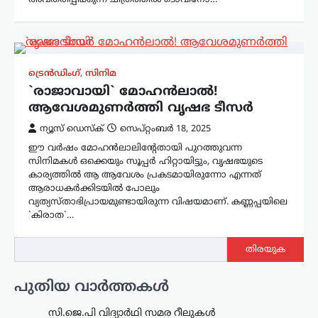
അവതരിപ്പിക്കുന്ന ചിത്രത്തില്‍ ടൊവിനോ…
ട്രെൻഡിംഗ്
,
സിനിമ
`രാജാവായി` മോഹൻലാൽ!
ആവേശമുണർത്തി വൃഷഭ ടീസർ
ന്യൂസ് ഡെസ്ക്
സെപ്റ്റംബർ 18, 2025
ഈ വർഷം മോഹൻലാലിന്റേതായി പുറത്തുവന്ന
സിനിമകൾ ഒക്കെയും സൂപ്പർ ഹിറ്റായിട്ടും, വൃഷഭയുടെ
കാര്യത്തിൽ ആ ആവേശം പ്രകടമായിരുന്നോ എന്നത്
ആരാധകർക്കിടയിൽ പോലും
വ്യത്യസ്താഭിപ്രായമുണ്ടായിരുന്ന വിഷയമാണ്. കണ്ണപ്പയിലെ
`കിരാത`…
തിരയുക
പുതിയ വാർത്തകൾ
സി.ജെ.പി വിദ്യാർഥി സമര റീലുകൾ