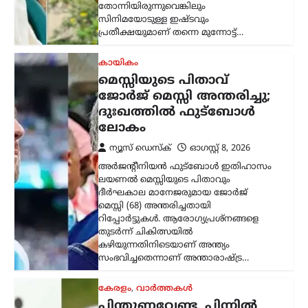
തോന്നിയിരുന്നുവെങ്കിലും
സിനിമയോടുള്ള ഇഷ്ടവും
പ്രതീക്ഷയുമാണ് തന്നെ മുന്നോട്ട്…
കായികം
മെസ്സിയുടെ പിതാവ്
ജോർജ് മെസ്സി അന്തരിച്ചു;
ദുഃഖത്തിൽ ഫുട്ബോൾ
ലോകം
ന്യൂസ് ഡെസ്ക്
ഓഗസ്റ്റ്‌ 8, 2026
അർജന്റീനിയൻ ഫുട്ബോൾ ഇതിഹാസം
ലയണൽ മെസ്സിയുടെ പിതാവും
ദീർഘകാല മാനേജരുമായ ജോർജ്
മെസ്സി (68) അന്തരിച്ചതായി
റിപ്പോർട്ടുകൾ. ആരോഗ്യപ്രശ്നങ്ങളെ
തുടർന്ന് ചികിത്സയിൽ
കഴിയുന്നതിനിടെയാണ് അന്ത്യം
സംഭവിച്ചതെന്നാണ് അന്താരാഷ്ട്ര…
കേരളം
,
വാർത്തകൾ
പിന്തുണവേണ്ട, പിന്നില്‍