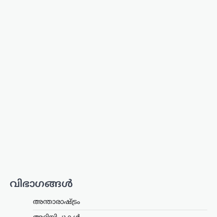
സിനിമ
സിനിമ വിടണമെന്ന്
പലപ്പോഴും
തോന്നിയിട്ടുണ്ട്;
പ്രതീക്ഷയാണ് മുന്നോട്ട്
നയിക്കുന്നത്: ഗായത്രി
സുരേഷ്
ന്യൂസ് ഡെസ്ക്
ഓഗസ്റ്റ്‌ 8, 2026
സിനിമയിലെത്തിയ കാലം മുതൽ
വിഭാഗങ്ങൾ
ട്രോളുകളും സൈബർ ആക്രമണങ്ങളും
നേരിട്ട നടിയാണ് ഗായത്രി സുരേഷ്. പല
അന്താരാഷ്ട്രം
ഘട്ടങ്ങളിലും സിനിമ ഉപേക്ഷിക്കണമെന്ന്
തോന്നിയിരുന്നുവെങ്കിലും