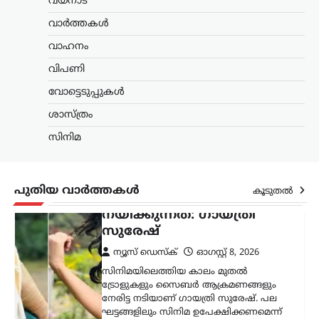
വയനാട്
തീരദേശ മേഖലയിലെ ജനങ്ങൾ കടുത്ത
പ്രതിസന്ധിയിലാണെന്നും സർക്കാർ
വാർത്തകൾ
അവരെ പൂർണമായും
വാഹനം
അവഗണിക്കുകയാണെന്നും സിപിഐ
സംസ്ഥാന സെക്രട്ടറി ബിനോയ് വിശ്വം
വിപണി
ആരോപിച്ചു. നൂറ് കണക്കിന്
കുടുംബങ്ങള്‍ ആശങ്കയിലാണ്.
വോട്ടെടുപ്പുകൾ
ഇതൊക്കെ…
ശാസ്ത്രം
സിനിമ
സിനിമ
സിനിമ വിടണമെന്ന്
പലപ്പോഴും
തോന്നിയിട്ടുണ്ട്;
പുതിയ വാർത്തകൾ
കൂടുതൽ
പ്രതീക്ഷയാണ് മുന്നോട്ട്
നയിക്കുന്നത്: ഗായത്രി
സുരേഷ്
ന്യൂസ് ഡെസ്ക്
ഓഗസ്റ്റ്‌ 8, 2026
സിനിമയിലെത്തിയ കാലം മുതൽ
ട്രോളുകളും സൈബർ ആക്രമണങ്ങളും
നേരിട്ട നടിയാണ് ഗായത്രി സുരേഷ്. പല
ഘട്ടങ്ങളിലും സിനിമ ഉപേക്ഷിക്കണമെന്ന്