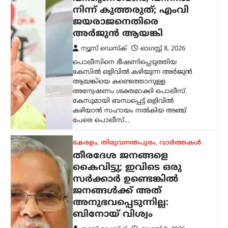
നിന്ന് കുത്തരുത്; എംവി
ജയരാജനെതിരെ
അര്‍ജുന്‍ ആയങ്കി
ന്യൂസ് ഡെസ്ക്
ഓഗസ്റ്റ്‌ 8, 2026
പൊലീസിനെ ഭീഷണിപ്പെടുത്തിയ
കേസിൽ ഒളിവിൽ കഴിയുന്ന അർജുൻ
ആയങ്കിയെ കണ്ടെത്താനുള്ള
അന്വേഷണം ശക്തമാക്കി പൊലീസ്.
കേസുമായി ബന്ധപ്പെട്ട് ഒളിവിൽ
കഴിയാൻ സഹായം നൽകിയ അഞ്ച്
പേരെ പൊലീസ്…
കേരളം
,
തിരുവനന്തപുരം
,
വാർത്തകൾ
തീരദേശ ജനങ്ങളെ
കൈവിട്ടു; ഇവിടെ ഒരു
സര്‍ക്കാര്‍ ഉണ്ടെങ്കില്‍
ജനങ്ങള്‍ക്ക് അത്
അനുഭവപ്പെടുന്നില്ല:
ബിനോയ് വിശ്വം