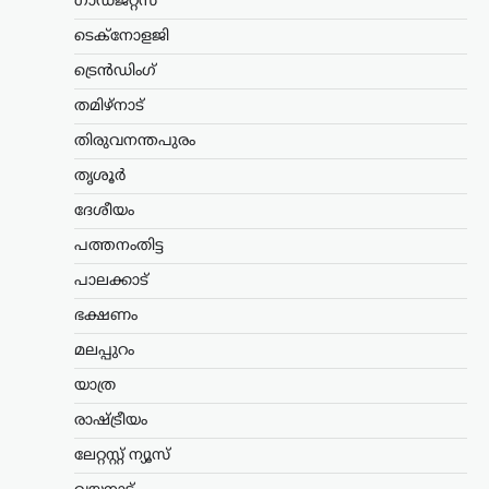
ഗാഡ്ജറ്റ്സ്
ജയരാജനെതിരെ
ടെക്നോളജി
അര്‍ജുന്‍ ആയങ്കി
ട്രെൻഡിംഗ്
ന്യൂസ് ഡെസ്ക്
ഓഗസ്റ്റ്‌ 8, 2026
തമിഴ്നാട്
പൊലീസിനെ ഭീഷണിപ്പെടുത്തിയ
കേസിൽ ഒളിവിൽ കഴിയുന്ന അർജുൻ
തിരുവനന്തപുരം
ആയങ്കിയെ കണ്ടെത്താനുള്ള
അന്വേഷണം ശക്തമാക്കി പൊലീസ്.
തൃശൂർ
കേസുമായി ബന്ധപ്പെട്ട് ഒളിവിൽ
ദേശീയം
കഴിയാൻ സഹായം നൽകിയ അഞ്ച്
പേരെ പൊലീസ്…
പത്തനംതിട്ട
പാലക്കാട്
കേരളം
,
തിരുവനന്തപുരം
,
വാർത്തകൾ
തീരദേശ ജനങ്ങളെ
ഭക്ഷണം
കൈവിട്ടു; ഇവിടെ ഒരു
മലപ്പുറം
സര്‍ക്കാര്‍ ഉണ്ടെങ്കില്‍
ജനങ്ങള്‍ക്ക് അത്
യാത്ര
അനുഭവപ്പെടുന്നില്ല:
രാഷ്ട്രീയം
ബിനോയ് വിശ്വം
ലേറ്റസ്റ്റ് ന്യൂസ്
ന്യൂസ് ഡെസ്ക്
ഓഗസ്റ്റ്‌ 8, 2026