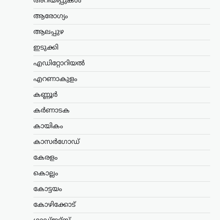
അറിയിപ്പുകൾ
സിനിമയോടുള്ള ഇഷ്ടവും
പ്രതീക്ഷയുമാണ് തന്നെ മുന്നോട്ട്…
ആരോഗ്യം
ആലപ്പുഴ
കായികം
മെസ്സിയുടെ പിതാവ്
ഇടുക്കി
ജോർജ് മെസ്സി അന്തരിച്ചു;
എഡിറ്റോറിയൽ
ദുഃഖത്തിൽ ഫുട്ബോൾ
എറണാകുളം
ലോകം
കണ്ണൂർ
ന്യൂസ് ഡെസ്ക്
ഓഗസ്റ്റ്‌ 8, 2026
അർജന്റീനിയൻ ഫുട്ബോൾ ഇതിഹാസം
കർണാടക
ലയണൽ മെസ്സിയുടെ പിതാവും
കായികം
ദീർഘകാല മാനേജരുമായ ജോർജ്
മെസ്സി (68) അന്തരിച്ചതായി
കാസർഗോഡ്
റിപ്പോർട്ടുകൾ. ആരോഗ്യപ്രശ്നങ്ങളെ
തുടർന്ന് ചികിത്സയിൽ
കേരളം
കഴിയുന്നതിനിടെയാണ് അന്ത്യം
കൊല്ലം
സംഭവിച്ചതെന്നാണ് അന്താരാഷ്ട്ര…
കോട്ടയം
കേരളം
,
വാർത്തകൾ
കോഴിക്കോട്
പിന്തുണവേണ്ട, പിന്നില്‍
നിന്ന് കുത്തരുത്; എംവി