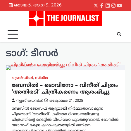
Skip
ഞായർ, ആഗ 9, 2026
Twitter
Facebook
LinkedIn
Instagr
yout
to
content
ടാഗ്:
ടീസർ
ട്രെൻഡിംഗ്
,
സിനിമ
ബേസിൽ – ടൊവിനോ – വിനീത് ചിത്രം
‘അതിരടി’ ചിത്രീകരണം ആരംഭിച്ചു
ന്യൂസ് ഡെസ്ക്
ഒക്ടോബർ 21, 2025
ബേസില്‍ ജോസഫ് ആദ്യമായി നിര്‍മ്മാതാവാകുന്ന
ചിത്രമാണ് ‘അതിരടി’. കഴിഞ്ഞ ദിവസമായിരുന്നു
ചിത്രത്തിന്റെ ടൈറ്റിൽ വീഡിയോ പുറത്തുവന്നത്. ബേസില്‍
ജോസഫ് കേന്ദ്ര കഥാപാത്രങ്ങളില്‍ ഒന്നിനെ