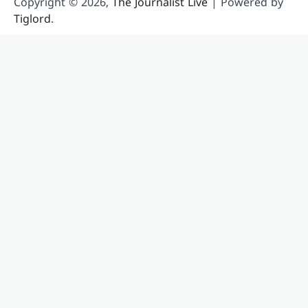
Copyright © 2026,
The Journalist Live
| Powered by
വാങ്ങുന്ന രാജ്യങ്ങൾക്ക്
Tiglord
.
100% വരെ തീരുവ;
നിർണായക ബില്ലിന്
യുഎസ് സെനറ്റ്
അംഗീകാരം
ന്യൂസ് ഡെസ്ക്
ഓഗസ്റ്റ്‌ 8, 2026
റഷ്യയിൽ നിന്ന് എണ്ണയും
പ്രകൃതിവാതകവും വാങ്ങുന്ന
രാജ്യങ്ങൾക്കെതിരെ കടുത്ത
സാമ്പത്തിക നടപടികൾക്ക്
വഴിയൊരുക്കുന്ന ബില്ലിന് യുഎസ്
സെനറ്റ് അംഗീകാരം നൽകി. ഇന്ത്യ,
ചൈന ഉൾപ്പെടെയുള്ള രാജ്യങ്ങൾക്ക്
100…