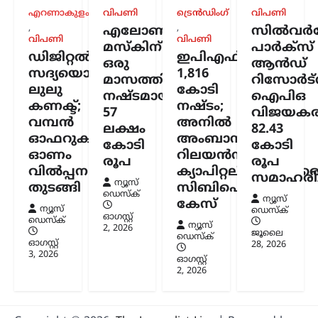
എറണാകുളം
വിപണി
ട്രെൻഡിംഗ്
വിപണി
,
,
ട്രെൻഡിംഗ്
,
ദേശീയം
,
വാർത്തകൾ
എലോൺ
സിൽവർസ്
വിപണി
വിപണി
114 റാഫേൽ
മസ്കിന്
പാർക്സ്
ഡിജിറ്റൽ
ഇപിഎഫ്ഒയ്ക്ക്
യുദ്ധവിമാനങ്ങൾക്കായി
ഒരു
ആൻഡ്
സദ്യയൊരുക്കി
1,816
ഫ്രാൻസിന്റെ വമ്പൻ
മാസത്തിനുള്ളിൽ
റിസോർട്
ലുലു
കോടി
ഓഫർ; 94 എണ്ണം
നഷ്ടമായത്
ഐപിഒ
കണക്ട്;
നഷ്ടം;
ഇന്ത്യയിൽ നിർമ്മിക്കും
57
വിജയകര
വമ്പൻ
അനിൽ
ലക്ഷം
82.43
ന്യൂസ് ഡെസ്ക്
ഓഗസ്റ്റ്‌ 8, 2026
ഓഫറുകളുമായി
അംബാനിക്കും
കോടി
കോടി
ഇന്ത്യൻ വ്യോമസേനയുടെ ശക്തി
ഓണം
റിലയൻസ്
രൂപ
രൂപ
വർധിപ്പിക്കുന്നതിന് നിർണായകമായ
വിൽപ്പന
ക്യാപിറ്റലിനുമെതിര
സമാഹരിച്
നീക്കമായി 114 റാഫേൽ
ന്യൂസ്
തുടങ്ങി
സിബിഐ
യുദ്ധവിമാനങ്ങൾ വാങ്ങാനുള്ള
ഡെസ്ക്
ന്യൂസ്
കേസ്
പദ്ധതിയിൽ ഇന്ത്യയിൽ തന്നെ 94
ന്യൂസ്
ഡെസ്ക്
ഓഗസ്റ്റ്‌
വിമാനങ്ങൾ നിർമ്മിക്കാൻ ഫ്രാൻസ്
ഡെസ്ക്
ന്യൂസ്
2, 2026
സന്നദ്ധത അറിയിച്ചു. ഇതുസംബന്ധിച്ച…
ജൂലൈ
ഡെസ്ക്
ഓഗസ്റ്റ്‌
28, 2026
3, 2026
ഓഗസ്റ്റ്‌
അന്താരാഷ്ട്രം
,
ട്രെൻഡിംഗ്
,
2, 2026
ലേറ്റസ്റ്റ് ന്യൂസ്
ഇന്ത്യക്കും ചൈനക്കും
തിരിച്ചടി; റഷ്യൻ എണ്ണ