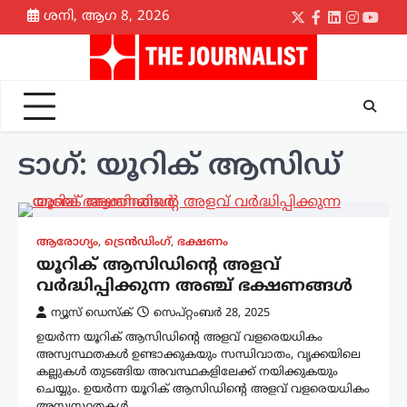
Skip
ശനി, ആഗ 8, 2026
Twitter
Facebook
LinkedIn
Instagr
yout
to
content
ടാഗ്:
യൂറിക് ആസിഡ്
ആരോഗ്യം
,
ട്രെൻഡിംഗ്
,
ഭക്ഷണം
യൂറിക് ആസിഡിന്റെ അളവ്
വർദ്ധിപ്പിക്കുന്ന അഞ്ച് ഭക്ഷണങ്ങൾ
ന്യൂസ് ഡെസ്ക്
സെപ്റ്റംബർ 28, 2025
ഉയർന്ന യൂറിക് ആസിഡിന്റെ അളവ് വളരെയധികം
അസ്വസ്ഥതകൾ ഉണ്ടാക്കുകയും സന്ധിവാതം, വൃക്കയിലെ
കല്ലുകൾ തുടങ്ങിയ അവസ്ഥകളിലേക്ക് നയിക്കുകയും
ചെയ്യും. ഉയർന്ന യൂറിക് ആസിഡിന്റെ അളവ് വളരെയധികം