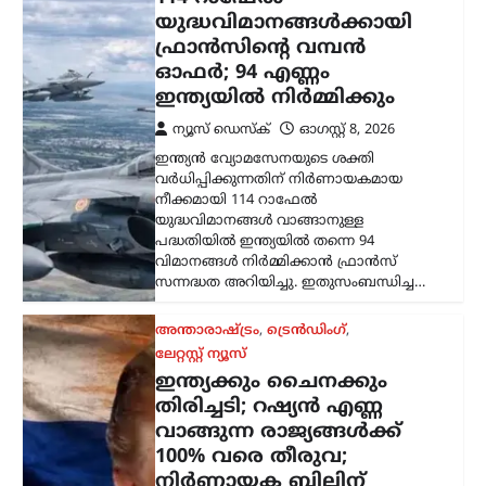
യുദ്ധവിമാനങ്ങൾക്കായി
ഫ്രാൻസിന്റെ വമ്പൻ
ഓഫർ; 94 എണ്ണം
ഇന്ത്യയിൽ നിർമ്മിക്കും
ന്യൂസ് ഡെസ്ക്
ഓഗസ്റ്റ്‌ 8, 2026
ഇന്ത്യൻ വ്യോമസേനയുടെ ശക്തി
വർധിപ്പിക്കുന്നതിന് നിർണായകമായ
നീക്കമായി 114 റാഫേൽ
യുദ്ധവിമാനങ്ങൾ വാങ്ങാനുള്ള
പദ്ധതിയിൽ ഇന്ത്യയിൽ തന്നെ 94
വിമാനങ്ങൾ നിർമ്മിക്കാൻ ഫ്രാൻസ്
സന്നദ്ധത അറിയിച്ചു. ഇതുസംബന്ധിച്ച…
അന്താരാഷ്ട്രം
,
ട്രെൻഡിംഗ്
,
ലേറ്റസ്റ്റ് ന്യൂസ്
ഇന്ത്യക്കും ചൈനക്കും
തിരിച്ചടി; റഷ്യൻ എണ്ണ
വാങ്ങുന്ന രാജ്യങ്ങൾക്ക്
100% വരെ തീരുവ;
നിർണായക ബില്ലിന്