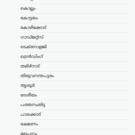
ഓഫർ; 94 എണ്ണം
ഇന്ത്യയിൽ നിർമ്മിക്കും
കൊല്ലം
ന്യൂസ് ഡെസ്ക്
ഓഗസ്റ്റ്‌ 8, 2026
കോട്ടയം
ഇന്ത്യൻ വ്യോമസേനയുടെ ശക്തി
കോഴിക്കോട്
വർധിപ്പിക്കുന്നതിന് നിർണായകമായ
നീക്കമായി 114 റാഫേൽ
ഗാഡ്ജറ്റ്സ്
യുദ്ധവിമാനങ്ങൾ വാങ്ങാനുള്ള
ടെക്നോളജി
പദ്ധതിയിൽ ഇന്ത്യയിൽ തന്നെ 94
വിമാനങ്ങൾ നിർമ്മിക്കാൻ ഫ്രാൻസ്
ട്രെൻഡിംഗ്
സന്നദ്ധത അറിയിച്ചു. ഇതുസംബന്ധിച്ച…
തമിഴ്നാട്
അന്താരാഷ്ട്രം
,
ട്രെൻഡിംഗ്
,
തിരുവനന്തപുരം
ലേറ്റസ്റ്റ് ന്യൂസ്
ഇന്ത്യക്കും ചൈനക്കും
തൃശൂർ
തിരിച്ചടി; റഷ്യൻ എണ്ണ
ദേശീയം
വാങ്ങുന്ന രാജ്യങ്ങൾക്ക്
പത്തനംതിട്ട
100% വരെ തീരുവ;
നിർണായക ബില്ലിന്
പാലക്കാട്
യുഎസ് സെനറ്റ്
ഭക്ഷണം
അംഗീകാരം
മലപ്പുറം