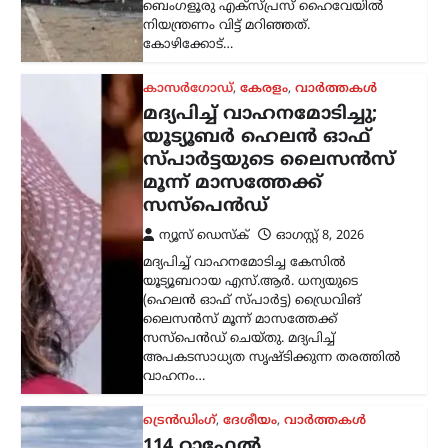
ബെംഗളൂരു എക്സ്പ്രസ് ഹൈവേയിൽ
നിയന്ത്രണം വിട്ട് മറിഞ്ഞത്.
കോഴിക്കോട്…
കാസർഗോഡ്
,
കേരളം
,
വാർത്തകൾ
മദ്യപിച്ച് വാഹനമോടിച്ചു;
യൂട്യൂബർ ഹെലൻ ഓഫ്
സ്പാർട്ടയുടെ ലൈസൻസ്
മൂന്ന് മാസത്തേക്ക്
സസ്‌പെൻഡ്
ന്യൂസ് ഡെസ്ക്
ഓഗസ്റ്റ്‌ 8, 2026
മദ്യപിച്ച് വാഹനമോടിച്ച കേസിൽ
യൂട്യൂബറായ എസ്.ആർ. ധന്യയുടെ
(ഹെലൻ ഓഫ് സ്പാർട്ട) ഡ്രൈവിങ്
ലൈസൻസ് മൂന്ന് മാസത്തേക്ക്
സസ്‌പെൻഡ് ചെയ്തു. മദ്യപിച്ച്
അപകടസാധ്യത സൃഷ്ടിക്കുന്ന തരത്തിൽ
വാഹനം…
ട്രെൻഡിംഗ്
,
ദേശീയം
,
വാർത്തകൾ
114 റാഫേൽ