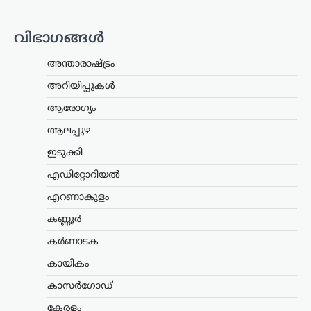
കാസർഗോഡ്
,
കേരളം
,
വാർത്തകൾ
മദ്യപിച്ച് വാഹനമോടിച്ചു;
വിഭാഗങ്ങൾ
യൂട്യൂബർ ഹെലൻ ഓഫ്
സ്പാർട്ടയുടെ ലൈസൻസ്
അന്താരാഷ്ട്രം
മൂന്ന് മാസത്തേക്ക്
അറിയിപ്പുകൾ
സസ്‌പെൻഡ്
ആരോഗ്യം
ന്യൂസ് ഡെസ്ക്
ഓഗസ്റ്റ്‌ 8, 2026
ആലപ്പുഴ
മദ്യപിച്ച് വാഹനമോടിച്ച കേസിൽ
യൂട്യൂബറായ എസ്.ആർ. ധന്യയുടെ
ഇടുക്കി
(ഹെലൻ ഓഫ് സ്പാർട്ട) ഡ്രൈവിങ്
എഡിറ്റോറിയൽ
ലൈസൻസ് മൂന്ന് മാസത്തേക്ക്
സസ്‌പെൻഡ് ചെയ്തു. മദ്യപിച്ച്
എറണാകുളം
അപകടസാധ്യത സൃഷ്ടിക്കുന്ന തരത്തിൽ
വാഹനം…
കണ്ണൂർ
കർണാടക
ട്രെൻഡിംഗ്
,
ദേശീയം
,
വാർത്തകൾ
114 റാഫേൽ
കായികം
യുദ്ധവിമാനങ്ങൾക്കായി
കാസർഗോഡ്
ഫ്രാൻസിന്റെ വമ്പൻ
കേരളം