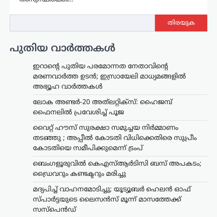
അസ്വസ്ഥതകൾ…
തിരയുക
പുതിയ വാർത്തകൾ
ഇറാന്റെ പുതിയ പരമോന്നത നേതാവിന്റെ
മരണവാർത്ത ഉടൻ; ഇസ്രായേലി മാധ്യമങ്ങളിൽ
അഭ്യൂഹ വാർത്തകൾ
ലോക അണ്ടർ-20 അത്‌ലറ്റിക്സ്: ഹൈജമ്പ്
ഫൈനലിൽ പ്രവേശിച്ച് പൂജ
വൈറ്റ് ഹൗസ് സുരക്ഷാ സമുച്ചയ നിർമ്മാണം
തടഞ്ഞു ; അപ്പീൽ കോടതി വിധിക്കെതിരെ സുപ്രീം
കോടതിയെ സമീപിക്കുമെന്ന് ട്രംപ്
ബെംഗളൂരുവിൽ കെഎസ്ആർടിസി ബസ് അപകടം;
ഡ്രൈവറും കണ്ടക്ടറും മരിച്ചു
മദ്യപിച്ച് വാഹനമോടിച്ചു; യൂട്യൂബർ ഹെലൻ ഓഫ്
സ്പാർട്ടയുടെ ലൈസൻസ് മൂന്ന് മാസത്തേക്ക്
സസ്‌പെൻഡ്