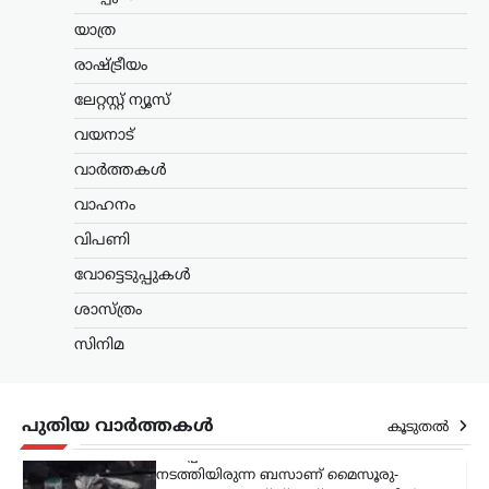
ന്യൂസ് ഡെസ്ക്
ഓഗസ്റ്റ്‌ 8, 2026
യാത്ര
റഷ്യയിൽ നിന്ന് എണ്ണയും
പ്രകൃതിവാതകവും വാങ്ങുന്ന
രാഷ്ട്രീയം
രാജ്യങ്ങൾക്കെതിരെ കടുത്ത
സാമ്പത്തിക നടപടികൾക്ക്
ലേറ്റസ്റ്റ് ന്യൂസ്
വഴിയൊരുക്കുന്ന ബില്ലിന് യുഎസ്
വയനാട്
സെനറ്റ് അംഗീകാരം നൽകി. ഇന്ത്യ,
ചൈന ഉൾപ്പെടെയുള്ള രാജ്യങ്ങൾക്ക്
വാർത്തകൾ
100…
വാഹനം
കേരളം
,
വാർത്തകൾ
വിപണി
ബെംഗളൂരുവിൽ
വോട്ടെടുപ്പുകൾ
കെഎസ്ആർടിസി ബസ്
അപകടം; ഡ്രൈവറും
ശാസ്ത്രം
കണ്ടക്ടറും മരിച്ചു
സിനിമ
ന്യൂസ് ഡെസ്ക്
ഓഗസ്റ്റ്‌ 8, 2026
ബെംഗളൂരുവിൽ കെഎസ്ആർടിസി ബസ്
അപകടത്തിൽപ്പെട്ട് ഡ്രൈവറും
പുതിയ വാർത്തകൾ
കൂടുതൽ
കണ്ടക്ടറും മരിച്ചു. കോഴിക്കോട്
ഡിപ്പോയിൽ നിന്ന് സർവീസ്
നടത്തിയിരുന്ന ബസാണ് മൈസൂരു-