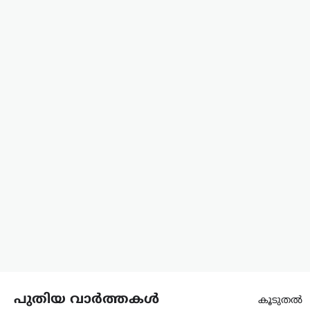
നിഖാബ്
നിരോധിക്കണമെന്ന്
എം.എൻ. കാരശേരി
ന്യൂസ് ഡെസ്ക്
ഓഗസ്റ്റ്‌ 6, 2026
മുഖം പൂർണമായി മറയ്ക്കുന്ന
പർദയായ നിഖാബ് നിരോധിക്കണമെന്ന്
എഴുത്തുകാരനും സാമൂഹ്യ
നിരീക്ഷകനുമായ എം.എൻ. കാരശേരി
അഭിപ്രായപ്പെട്ടു. നിഖാബ് ധരിക്കുന്നത്
വ്യക്തിസ്വാതന്ത്ര്യത്തിന്റെ ഭാഗമാണെന്ന
വാദത്തോട് യോജിക്കാനാകില്ലെന്നും,
അത് സ്ത്രീകളെ…
ആലപ്പുഴ
,
കേരളം
,
വാർത്തകൾ
മഴക്കെടുതി
ചോദ്യങ്ങളിൽ നിന്ന്
ഒഴിഞ്ഞുമാറി കെ.സി.
വേണുഗോപാൽ; പിഎം
പുതിയ വാർത്തകൾ
കൂടുതൽ