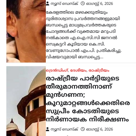
ന്യൂസ് ഡെസ്ക്
ഓഗസ്റ്റ്‌ 6, 2026
സഭാകക്ഷിയുടെ
ഭൂരിപക്ഷാഭിപ്രായത്തേക്കാൾ രാഷ്ട്രീയ
പാർട്ടിയുടെ തീരുമാനത്തിനാണ്
നിലവിലെ നിയമപ്രകാരം
മുൻഗണനയെന്ന് സുപ്രീം കോടതി.
സഭാകക്ഷിക്ക് മേൽ രാഷ്ട്രീയ പാർട്ടിക്ക്
പൂർണ നിയന്ത്രണമുണ്ടെന്നും ചീഫ്
ജസ്റ്റിസ് സൂര്യകാന്ത് അധ്യക്ഷനായ…
അന്താരാഷ്ട്രം
,
ട്രെൻഡിംഗ്
,
ലേറ്റസ്റ്റ് ന്യൂസ്
അലി ഖമേനിയുടെ
മരണത്തിന് പിന്നാലെ
രാജ്യം തകരുമെന്ന്
അമേരിക്കയും
ഇസ്രായേലും കരുതി;
പുതിയ പരമോന്നത
നേതാവിന്റെ സാന്നിധ്യം