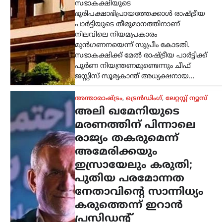
കരുത്തെന്ന് ഇറാൻ
പ്രസിഡന്റ്
ന്യൂസ് ഡെസ്ക്
ഓഗസ്റ്റ്‌ 6, 2026
ഇറാന്റെ പുതിയ പരമോന്നത നേതാവായ
മൊജ്തബ ഖമേനിയുമായി നേരിട്ട്
ആശയവിനിമയം നടത്തുന്നത് നിലവിൽ
ബുദ്ധിമുട്ടേറിയതാണെങ്കിലും,
അദ്ദേഹത്തിന്റെ നേതൃത്വം രാജ്യത്തിന്
വലിയ ആത്മവിശ്വാസവും കരുത്തും
പകരുന്നതായി പ്രസിഡന്റ് മസൂദ്…
കേരളം
,
ട്രെൻഡിംഗ്
,
ലേറ്റസ്റ്റ് ന്യൂസ്
സ്ത്രീയെ
കരിങ്കുപ്പായത്തിൽ
കുഴിച്ചുമൂടുന്ന പരിപാടി;
നിഖാബ്
നിരോധിക്കണമെന്ന്
എം.എൻ. കാരശേരി