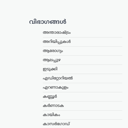
വിഭാഗങ്ങൾ
അന്താരാഷ്ട്രം
അറിയിപ്പുകൾ
ആരോഗ്യം
ആലപ്പുഴ
ഇടുക്കി
എഡിറ്റോറിയൽ
എറണാകുളം
കണ്ണൂർ
കർണാടക
കായികം
കാസർഗോഡ്