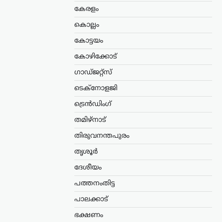
കേരളം
കൊല്ലം
കോട്ടയം
കോഴിക്കോട്
ഗാഡ്ജറ്റ്സ്
ടെക്നോളജി
ട്രെൻഡിംഗ്
തമിഴ്നാട്
തിരുവനന്തപുരം
തൃശൂർ
ദേശീയം
പത്തനംതിട്ട
പാലക്കാട്
ഭക്ഷണം