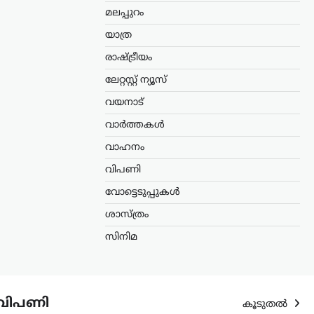
മലപ്പുറം
യാത്ര
രാഷ്ട്രീയം
ലേറ്റസ്റ്റ് ന്യൂസ്
വയനാട്
വാർത്തകൾ
വാഹനം
വിപണി
വോട്ടെടുപ്പുകൾ
ശാസ്ത്രം
സിനിമ
വിപണി
കൂടുതൽ