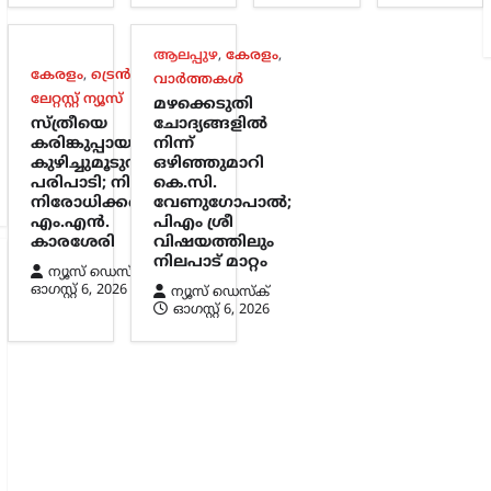
ആലപ്പുഴ
,
കേരളം
,
കേരളം
,
ട്രെൻഡിംഗ്
,
വാർത്തകൾ
ലേറ്റസ്റ്റ് ന്യൂസ്
മഴക്കെടുതി
സ്ത്രീയെ
ചോദ്യങ്ങളിൽ
കരിങ്കുപ്പായത്തിൽ
നിന്ന്
കുഴിച്ചുമൂടുന്ന
ഒഴിഞ്ഞുമാറി
പരിപാടി; നിഖാബ്
കെ.സി.
നിരോധിക്കണമെന്ന്
വേണുഗോപാൽ;
എം.എൻ.
പിഎം ശ്രീ
കാരശേരി
വിഷയത്തിലും
നിലപാട് മാറ്റം
ന്യൂസ് ഡെസ്ക്
ഓഗസ്റ്റ്‌ 6, 2026
ന്യൂസ് ഡെസ്ക്
ഓഗസ്റ്റ്‌ 6, 2026