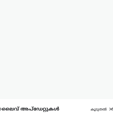
ലൈവ് അപ്‌ഡേറ്റുകൾ
കൂടുതൽ