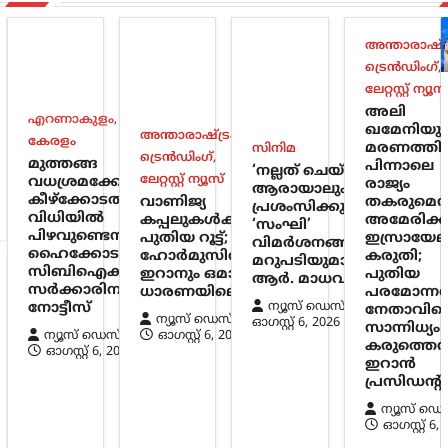
അന്താരാഷ്ട്
ട്രെൻഡിംഗ്
,
ലേറ്റസ്റ്റ് ന്യൂസ
അലി
എറണാകുളം
,
ഖമേനിയു
അന്താരാഷ്ട്രം
,
കേരളം
മരണത്തിന
സിനിമ
ട്രെൻഡിംഗ്
,
മുത്തങ്ങ
പിന്നാലെ
‘നല്ലത് ചെയ്താൽ
ലേറ്റസ്റ്റ് ന്യൂസ്
വധശ്രമക്കേസ്:
രാജ്യം
ആരായാലും
കീഴ്‌ക്കോടതി
വാണിജ്യ
തകരുമെന്ന
പ്രശംസിക്കും’;
വിധിയിൽ
കപ്പലുകൾക്ക്
അമേരിക്ക
‘സംഘി’
പിഴവുണ്ടെന്ന്
പുതിയ റൂട്ട്;
ഇസ്രായേല
വിമർശനങ്ങൾക്ക്
ഹൈക്കോടതി;
ഹോർമുസിൽ
കരുതി;
മറുപടിയുമായി
സിബിഐക്കും
ഇറാനും ഒമാനും
പുതിയ
ആർ. മാധവൻ
സർക്കാരിനും
ധാരണയിലെത്തി
പരമോന്ന
ന്യൂസ് ഡെസ്ക്
നോട്ടീസ്
നേതാവിന്
ന്യൂസ് ഡെസ്ക്
ഓഗസ്റ്റ്‌ 6, 2026
സാന്നിധ്യം
ന്യൂസ് ഡെസ്ക്
ഓഗസ്റ്റ്‌ 6, 2026
കരുത്തെന്ന
ഓഗസ്റ്റ്‌ 6, 2026
ഇറാൻ
പ്രസിഡന്റ്
ന്യൂസ് ഡെ
ഓഗസ്റ്റ്‌ 6,