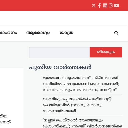
Twitter
Facebook
LinkedIn
Instagr
yout
വാഹനം
ആരോഗ്യം
യാത്ര
തിരയുക
പുതിയ വാർത്തകൾ
മുത്തങ്ങ വധശ്രമക്കേസ്: കീഴ്‌ക്കോടതി
വിധിയിൽ പിഴവുണ്ടെന്ന് ഹൈക്കോടതി;
സിബിഐക്കും സർക്കാരിനും നോട്ടീസ്
വാണിജ്യ കപ്പലുകൾക്ക് പുതിയ റൂട്ട്;
ഹോർമുസിൽ ഇറാനും ഒമാനും
ധാരണയിലെത്തി
ിയ ​
‘നല്ലത് ചെയ്താൽ ആരായാലും
ുന്നത്
പ്രശംസിക്കും’; ‘സംഘി’ വിമർശനങ്ങൾക്ക്