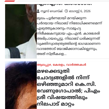
ശ്രീ വിഷയത്തിലും
നിലപാട് മാറ്റം
ന്യൂസ് ഡെസ്ക്
ഓഗസ്റ്റ്‌ 6, 2026
കേരളത്തിലെ മഴക്കെടുതിയും
ദുരിതാശ്വാസ പ്രവർത്തനങ്ങളുമായി
ബന്ധപ്പെട്ട മാധ്യമപ്രവർത്തകരുടെ
ചോദ്യങ്ങൾക്ക് വ്യക്തമായ മറുപടി
നൽകാതെ എ.ഐ.സി.സി ജനറൽ
സെക്രട്ടറി കൂടിയായ കെ.സി.
വേണുഗോപാൽ എം.പി. പ്രതികരിച്ചു.
വിഷയവുമായി ബന്ധപ്പെട്ട…
ട്രെൻഡിംഗ്
,
ദേശീയം
,
രാഷ്ട്രീയം
രാഷ്ട്രീയ പാർട്ടിയുടെ
തീരുമാനത്തിനാണ്
മുൻഗണന;
കൂറുമാറ്റങ്ങൾക്കെതിരെ
സുപ്രീം കോടതിയുടെ
നിർണായക നിരീക്ഷണം