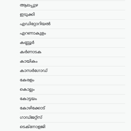
അന്വേഷണം ആരംഭിച്ചതായി അറിയിച്ചു.
ആലപ്പുഴ
…
ഇടുക്കി
കേരളം
,
തിരുവനന്തപുരം
,
ലേറ്റസ്റ്റ് ന്യൂസ്
എഡിറ്റോറിയൽ
ക്ഷേമപെൻഷൻ
എറണാകുളം
വിതരണത്തിൽ മാറ്റം;
സഹകരണ ബാങ്കുകളെ
കണ്ണൂർ
ഒഴിവാക്കി; ഇനി തുക
കർണാടക
നേരിട്ട് ബാങ്ക്
അക്കൗണ്ടിലേക്ക്
കായികം
ന്യൂസ് ഡെസ്ക്
ഓഗസ്റ്റ്‌ 6, 2026
കാസർഗോഡ്
സംസ്ഥാനത്തെ ക്ഷേമപെൻഷൻ
കേരളം
വിതരണ സംവിധാനത്തിൽ സുപ്രധാന
മാറ്റം വരുത്തി സർക്കാർ. സഹകരണ
കൊല്ലം
ബാങ്കുകൾ മുഖേന
കോട്ടയം
ഗുണഭോക്താക്കളുടെ വീടുകളിൽ നേരിട്ട്
പെൻഷൻ എത്തിക്കുന്ന രീതി
കോഴിക്കോട്
അവസാനിപ്പിച്ച്, തുക നേരിട്ട്…
ഗാഡ്ജറ്റ്സ്
ട്രെൻഡിംഗ്
,
ദേശീയം
,
ലേറ്റസ്റ്റ് ന്യൂസ്
ടെക്നോളജി