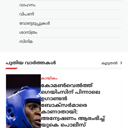
ഉത്തരകൊറിയയുടെ
വാഹനം
ഉപദേശം ചർച്ചയാകുന്നു
വിപണി
ന്യൂസ് ഡെസ്ക്
ഓഗസ്റ്റ്‌ 6, 2026
വോട്ടെടുപ്പുകൾ
ഉത്തരകൊറിയയിൽ അനുഭവപ്പെടുന്ന
ശാസ്ത്രം
അതിശക്തമായ ചൂടിനിടെ
പൊതുജനങ്ങൾക്കായി സർക്കാർ
സിനിമ
നൽകിയ ആരോഗ്യ നിർദേശം
അന്താരാഷ്ട്ര തലത്തിൽ ശ്രദ്ധ നേടുന്നു.
ശരീരത്തിന് ഊർജം പകരാനും ചൂടിന്റെ
ദോഷഫലങ്ങൾ കുറയ്ക്കാനുമായി
പുതിയ വാർത്തകൾ
കൂടുതൽ
നായിറച്ചി…
കായികം
കോമൺവെൽത്ത്
ഗെയിംസിന് പിന്നാലെ
ഉഗാണ്ടൻ
ബോക്സർമാരെ
കാണാതായി;
അന്വേഷണം ആരംഭിച്ച്
യുകെ പൊലീസ്