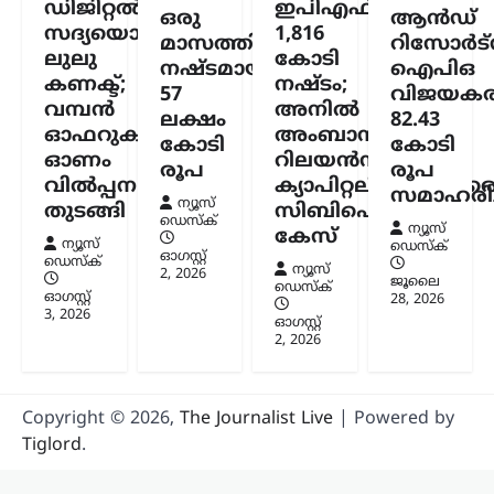
സഹകരണ ബാങ്കുകളെ
ഡിജിറ്റൽ
ഇപിഎഫ്ഒയ്ക്ക്
ഒരു
ആൻഡ്
ഒഴിവാക്കി; ഇനി തുക
സദ്യയൊരുക്കി
1,816
മാസത്തിനുള്ളിൽ
റിസോർട്
നേരിട്ട് ബാങ്ക്
ലുലു
കോടി
നഷ്ടമായത്
ഐപിഒ
അക്കൗണ്ടിലേക്ക്
കണക്ട്;
നഷ്ടം;
57
വിജയകര
വമ്പൻ
അനിൽ
ന്യൂസ് ഡെസ്ക്
ഓഗസ്റ്റ്‌ 6, 2026
ലക്ഷം
82.43
ഓഫറുകളുമായി
അംബാനിക്കും
സംസ്ഥാനത്തെ ക്ഷേമപെൻഷൻ
കോടി
കോടി
ഓണം
റിലയൻസ്
വിതരണ സംവിധാനത്തിൽ സുപ്രധാന
രൂപ
രൂപ
വിൽപ്പന
ക്യാപിറ്റലിനുമെതിര
മാറ്റം വരുത്തി സർക്കാർ. സഹകരണ
സമാഹരിച്
ന്യൂസ്
ബാങ്കുകൾ മുഖേന
തുടങ്ങി
സിബിഐ
ഡെസ്ക്
ഗുണഭോക്താക്കളുടെ വീടുകളിൽ നേരിട്ട്
ന്യൂസ്
കേസ്
ന്യൂസ്
പെൻഷൻ എത്തിക്കുന്ന രീതി
ഡെസ്ക്
ഓഗസ്റ്റ്‌
ഡെസ്ക്
അവസാനിപ്പിച്ച്, തുക നേരിട്ട്…
ന്യൂസ്
2, 2026
ജൂലൈ
ഡെസ്ക്
ഓഗസ്റ്റ്‌
28, 2026
3, 2026
ട്രെൻഡിംഗ്
,
ദേശീയം
,
ലേറ്റസ്റ്റ് ന്യൂസ്
ഓഗസ്റ്റ്‌
ജെൻ Zഉം ജെൻ
2, 2026
ആൽഫയും കൂടുതൽ
സത്യസന്ധർ; വിദ്യാഭ്യാസ
സംവിധാനത്തിൽ
Copyright © 2026,
The Journalist Live
| Powered by
പരിഷ്കാരം വേണം:
Tiglord
.
മോഹൻ ഭാഗവത്