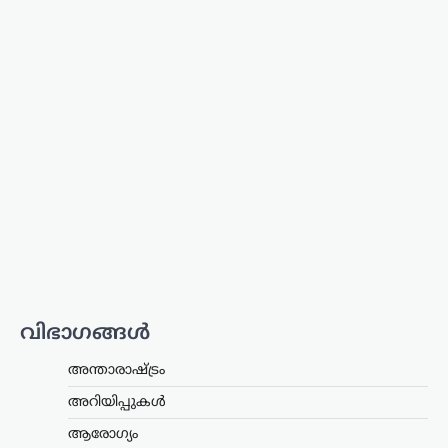
കായികം
കോമൺവെൽത്ത്
ഗെയിംസിന് പിന്നാലെ
ഉഗാണ്ടൻ
ബോക്സർമാരെ
കാണാതായി;
അന്വേഷണം ആരംഭിച്ച്
യുകെ പൊലീസ്
ന്യൂസ് ഡെസ്ക്
ഓഗസ്റ്റ്‌ 6, 2026
വിഭാഗങ്ങൾ
സ്കോട്ട്‌ലൻഡിലെ ഗ്ലാസ്‌ഗോയിൽ നടന്ന
2026 കോമൺവെൽത്ത് ഗെയിംസിൽ
അന്താരാഷ്ട്രം
പങ്കെടുത്ത ഉഗാണ്ടൻ ബോക്സിംഗ്
ടീമിലെ നാല് അംഗങ്ങളെ
അറിയിപ്പുകൾ
കാണാതായതായി റിപ്പോർട്ട്.
ആരോഗ്യം
സംഭവത്തിൽ യുകെ പൊലീസ്