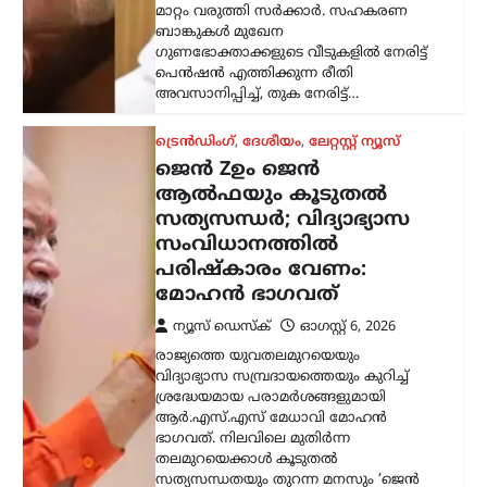
മാറ്റം വരുത്തി സർക്കാർ. സഹകരണ
ബാങ്കുകൾ മുഖേന
ഗുണഭോക്താക്കളുടെ വീടുകളിൽ നേരിട്ട്
പെൻഷൻ എത്തിക്കുന്ന രീതി
അവസാനിപ്പിച്ച്, തുക നേരിട്ട്…
ട്രെൻഡിംഗ്
,
ദേശീയം
,
ലേറ്റസ്റ്റ് ന്യൂസ്
ജെൻ Zഉം ജെൻ
ആൽഫയും കൂടുതൽ
സത്യസന്ധർ; വിദ്യാഭ്യാസ
സംവിധാനത്തിൽ
പരിഷ്കാരം വേണം:
മോഹൻ ഭാഗവത്
ന്യൂസ് ഡെസ്ക്
ഓഗസ്റ്റ്‌ 6, 2026
രാജ്യത്തെ യുവതലമുറയെയും
വിദ്യാഭ്യാസ സമ്പ്രദായത്തെയും കുറിച്ച്
ശ്രദ്ധേയമായ പരാമർശങ്ങളുമായി
ആർ.എസ്.എസ് മേധാവി മോഹൻ
ഭാഗവത്. നിലവിലെ മുതിർന്ന
തലമുറയെക്കാൾ കൂടുതൽ
സത്യസന്ധതയും തുറന്ന മനസും ‘ജെൻ