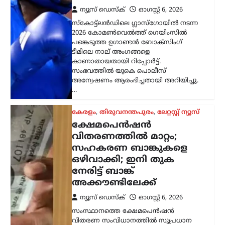
ന്യൂസ് ഡെസ്ക്
ഓഗസ്റ്റ്‌ 6, 2026
സ്കോട്ട്‌ലൻഡിലെ ഗ്ലാസ്‌ഗോയിൽ നടന്ന
2026 കോമൺവെൽത്ത് ഗെയിംസിൽ
പങ്കെടുത്ത ഉഗാണ്ടൻ ബോക്സിംഗ്
ടീമിലെ നാല് അംഗങ്ങളെ
കാണാതായതായി റിപ്പോർട്ട്.
സംഭവത്തിൽ യുകെ പൊലീസ്
അന്വേഷണം ആരംഭിച്ചതായി അറിയിച്ചു.
…
കേരളം
,
തിരുവനന്തപുരം
,
ലേറ്റസ്റ്റ് ന്യൂസ്
ക്ഷേമപെൻഷൻ
വിതരണത്തിൽ മാറ്റം;
സഹകരണ ബാങ്കുകളെ
ഒഴിവാക്കി; ഇനി തുക
നേരിട്ട് ബാങ്ക്
അക്കൗണ്ടിലേക്ക്
ന്യൂസ് ഡെസ്ക്
ഓഗസ്റ്റ്‌ 6, 2026
സംസ്ഥാനത്തെ ക്ഷേമപെൻഷൻ
വിതരണ സംവിധാനത്തിൽ സുപ്രധാന