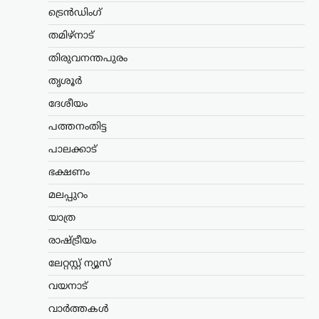
ജെൻ Zഉം ജെൻ
ട്രെൻഡിംഗ്
ആൽഫയും കൂടുതൽ
സത്യസന്ധർ; വിദ്യാഭ്യാസ
തമിഴ്നാട്
സംവിധാനത്തിൽ
തിരുവനന്തപുരം
പരിഷ്കാരം വേണം:
മോഹൻ ഭാഗവത്
തൃശൂർ
ദേശീയം
ന്യൂസ് ഡെസ്ക്
ഓഗസ്റ്റ്‌ 6, 2026
രാജ്യത്തെ യുവതലമുറയെയും
പത്തനംതിട്ട
വിദ്യാഭ്യാസ സമ്പ്രദായത്തെയും കുറിച്ച്
പാലക്കാട്
ശ്രദ്ധേയമായ പരാമർശങ്ങളുമായി
ആർ.എസ്.എസ് മേധാവി മോഹൻ
ഭക്ഷണം
ഭാഗവത്. നിലവിലെ മുതിർന്ന
തലമുറയെക്കാൾ കൂടുതൽ
മലപ്പുറം
സത്യസന്ധതയും തുറന്ന മനസും ‘ജെൻ
യാത്ര
Z’യും…
രാഷ്ട്രീയം
അന്താരാഷ്ട്രം
,
ട്രെൻഡിംഗ്
,
ലേറ്റസ്റ്റ് ന്യൂസ്
ലേറ്റസ്റ്റ് ന്യൂസ്
കൊടുംചൂടിൽ നായിറച്ചി
വയനാട്
സൂപ്പ് കുടിക്കാൻ
വാർത്തകൾ
സർക്കാർ നിർദേശം;