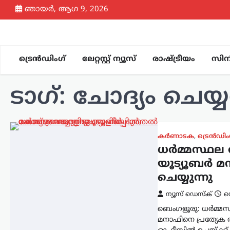
Skip
ഞായർ, ആഗ 9, 2026
to
content
ട്രെൻഡിംഗ്
ലേറ്റസ്റ്റ് ന്യൂസ്
രാഷ്ട്രീയം
സിന
ടാഗ്:
ചോദ്യം ചെയ
കർണാടക
,
ട്രെൻഡിം
ധർമ്മസ്ഥല 
യൂട്യൂബർ 
ചെയ്യുന്നു
ന്യൂസ് ഡെസ്ക്
സ
ബെം​ഗളൂരു: ധർമ്മസ്
മനാഫിനെ പ്രത്യേക