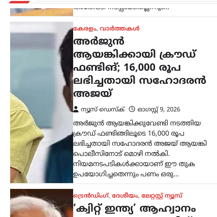
അതേപടി നടപ്പാക്കില്ലെന്നും…
കേരളം
,
വാർത്തകൾ
അർജുൻ
ആയങ്കിക്കായി ക്രൗഡ്
ഫണ്ടിങ്; 16,000 രൂപ
ലഭിച്ചതായി സഹോദരൻ
അജയ്
ന്യൂസ് ഡെസ്ക്
ഓഗസ്റ്റ്‌ 9, 2026
അർജുൻ ആയങ്കിക്കുവേണ്ടി നടത്തിയ
ക്രൗഡ് ഫണ്ടിങ്ങിലൂടെ 16,000 രൂപ
ലഭിച്ചതായി സഹോദരൻ അജയ് ആയങ്കി
പൊലീസിനോട് മൊഴി നൽകി.
നിയമനടപടികൾക്കായാണ് ഈ തുക
ഉപയോഗിച്ചതെന്നും പണം ഒരു…
ട്രെൻഡിംഗ്
,
ദേശീയം
,
ലേറ്റസ്റ്റ് ന്യൂസ്
‘ക്വിറ്റ് ഇന്ത്യ’ ആഹ്വാനം