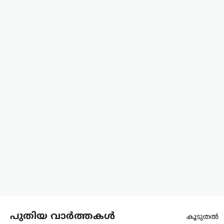
രാജിവെച്ചതിനെക്കുറിച്ച്
വിശദീകരണവുമായി മുൻ കേന്ദ്രമന്ത്രി
ധർമ്മേന്ദ്ര പ്രധാൻ. രാജി പ്രഖ്യാപിച്ച് രണ്ട്
ആഴ്ചകൾക്ക് ശേഷമാണ് അദ്ദേഹം
വിഷയത്തിൽ…
കേരളം
,
തിരുവനന്തപുരം
,
ലേറ്റസ്റ്റ് ന്യൂസ്
വന്ദേമാതരം
മുഴുവനായി
പാടണമെന്ന സർക്കുലർ;
സർക്കാർ നിലപാടല്ലെന്ന്
മന്ത്രി കെ. മുരളീധരൻ
ന്യൂസ് ഡെസ്ക്
ഓഗസ്റ്റ്‌ 9, 2026
സ്വാതന്ത്ര്യദിനാഘോഷങ്ങളുടെ ഭാഗമായി
നടക്കുന്ന ചടങ്ങുകളിൽ വന്ദേമാതരം
പൂർണമായും ആലപിക്കണമെന്ന ചീഫ്
സെക്രട്ടറിയുടെ സർക്കുലറിനെതിരെ
പ്രതികരിച്ച് മന്ത്രി കെ. മുരളീധരൻ. കേന്ദ്ര
പുതിയ വാർത്തകൾ
കൂടുതൽ
സർക്കാർ പ്രോട്ടോക്കോൾ കേരളത്തിൽ