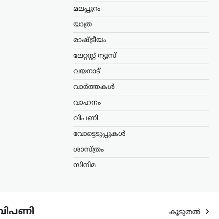
മലപ്പുറം
യാത്ര
രാഷ്ട്രീയം
ലേറ്റസ്റ്റ് ന്യൂസ്
വയനാട്
വാർത്തകൾ
വാഹനം
വിപണി
വോട്ടെടുപ്പുകൾ
ശാസ്ത്രം
സിനിമ
വിപണി
കൂടുതൽ