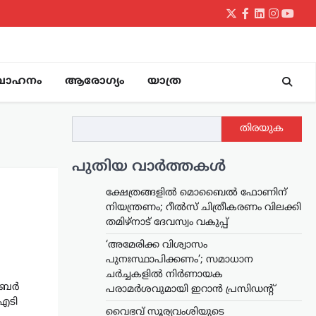
Twitter
Facebook
LinkedIn
Instagr
yout
വാഹനം
ആരോഗ്യം
യാത്ര
തിരയുക
പുതിയ വാർത്തകൾ
ക്ഷേത്രങ്ങളിൽ മൊബൈൽ ഫോണിന്
നിയന്ത്രണം; റീൽസ് ചിത്രീകരണം വിലക്കി
തമിഴ്നാട് ദേവസ്വം വകുപ്പ്
‘അമേരിക്ക വിശ്വാസം
പുനഃസ്ഥാപിക്കണം’; സമാധാന
ചർച്ചകളിൽ നിർണായക
യൂബർ
പരാമർശവുമായി ഇറാൻ പ്രസിഡന്റ്
ഐടി
വൈഭവ് സൂര്യവംശിയുടെ