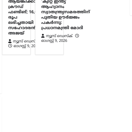
ആയങ്കിക്കായി
‘ക്വിറ്റ് ഇന്ത്യ’
ക്രൗഡ്
ആഹ്വാനം
ഫണ്ടിങ്; 16,000
സ്വാതന്ത്ര്യസമരത്തിന്
രൂപ
പുതിയ ഊർജ്ജം
ലഭിച്ചതായി
പകർന്നു:
സഹോദരൻ
പ്രധാനമന്ത്രി മോദി
അജയ്
ന്യൂസ് ഡെസ്ക്
ഓഗസ്റ്റ്‌ 9, 2026
ന്യൂസ് ഡെസ്ക്
ഓഗസ്റ്റ്‌ 9, 2026