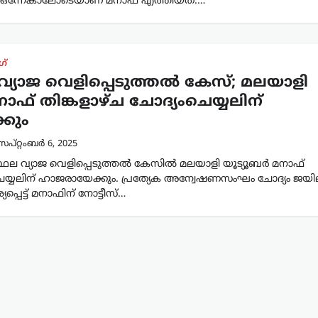
് ഒന്നേകാലോടെയാണ് മനാഫ് എത്തിയത്.…
ഗ്
വ്യാജ വെളിപ്പെടുത്തൽ കേസ്; മലയാളി
ാഫ് തിങ്കളാഴ്ച ചോദ്യംചെയ്യലിന്
കും
െപ്റ്റംബർ 6, 2025
്ഥല വ്യാജ വെളിപ്പെടുത്തൽ കേസിൽ മലയാളി യൂട്യൂബർ മനാഫ്
 ചെയ്യലിന് ഹാജരായേക്കും. പ്രത്യേക അന്വേഷണസംഘം ചോദ്യം ജയി
െട്ട് മനാഫിന് നോട്ടീസ്…