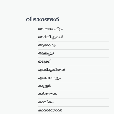
വിഭാഗങ്ങൾ
അന്താരാഷ്ട്രം
അറിയിപ്പുകൾ
ആരോഗ്യം
ആലപ്പുഴ
ഇടുക്കി
എഡിറ്റോറിയൽ
എറണാകുളം
കണ്ണൂർ
കർണാടക
കായികം
കാസർഗോഡ്