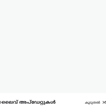
ലൈവ് അപ്‌ഡേറ്റുകൾ
കൂടുതൽ