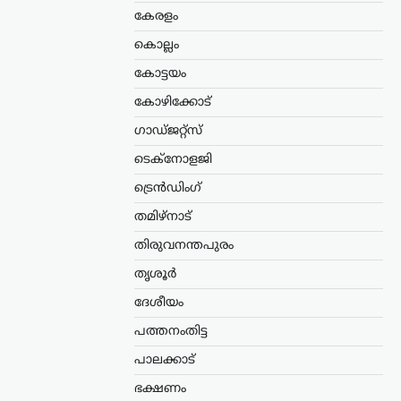
കേരളം
കൊല്ലം
കോട്ടയം
കോഴിക്കോട്
ഗാഡ്ജറ്റ്സ്
ടെക്നോളജി
ട്രെൻഡിംഗ്
തമിഴ്നാട്
തിരുവനന്തപുരം
തൃശൂർ
ദേശീയം
പത്തനംതിട്ട
പാലക്കാട്
ഭക്ഷണം