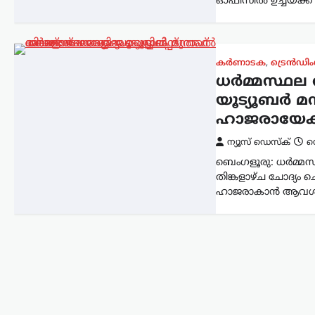
ഓഫീസിൽ ഉച്ചയ്ക്ക
കർണാടക
,
ട്രെൻഡിം
ധർമ്മസ്ഥല 
യൂട്യൂബർ മന
ഹാജരായേക്
ന്യൂസ് ഡെസ്ക്
സ
ബെംഗളൂരു: ധർമ്മസ
തിങ്കളാഴ്ച ചോദ്യം
ഹാജരാകാൻ ആവശ്യപ്പ
കേരളം
,
വാർത്തകൾ
അർജുൻ
ആയങ്കിക്കായി ക്രൗഡ്
ഫണ്ടിങ്; 16,000 രൂപ