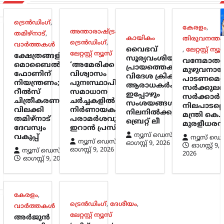
ട്രെൻഡിംഗ്
,
കേരളം
,
അന്താരാഷ്ട്രം
,
തമിഴ്നാട്
,
കായികം
തിരുവനന്തപ
ട്രെൻഡിംഗ്
,
വാർത്തകൾ
വൈഭവ്
,
ലേറ്റസ്റ്റ് ന്യൂ
ലേറ്റസ്റ്റ് ന്യൂസ്
ക്ഷേത്രങ്ങളിൽ
സൂര്യവംശിയുടെ
വന്ദേമാത
മൊബൈൽ
‘അമേരിക്ക
പ്രായത്തെക്കുറിച്ച്
മുഴുവനായ
ഫോണിന്
വിശ്വാസം
വിദേശ ക്രിക്കറ്റ്
പാടണമെന
നിയന്ത്രണം;
പുനഃസ്ഥാപിക്കണം’;
ആരാധകർക്കിടയിൽ
സർക്കുലർ
റീൽസ്
സമാധാന
ഇപ്പോഴും
സർക്കാർ
ചിത്രീകരണം
ചർച്ചകളിൽ
സംശയങ്ങൾ
നിലപാടല്ലെന
വിലക്കി
നിർണായക
നിലനിൽക്കുന്നു:
മന്ത്രി കെ.
തമിഴ്നാട്
പരാമർശവുമായി
ബ്രെറ്റ് ലീ
മുരളീധര
ദേവസ്വം
ഇറാൻ പ്രസിഡന്റ്
ന്യൂസ് ഡെസ്ക്
വകുപ്പ്
ന്യൂസ് ഡെ
ന്യൂസ് ഡെസ്ക്
ഓഗസ്റ്റ്‌ 9, 2026
ഓഗസ്റ്റ്‌ 9,
ഓഗസ്റ്റ്‌ 9, 2026
ന്യൂസ് ഡെസ്ക്
2026
ഓഗസ്റ്റ്‌ 9, 2026
കേരളം
,
ട്രെൻഡിംഗ്
,
ദേശീയം
,
വാർത്തകൾ
ലേറ്റസ്റ്റ് ന്യൂസ്
അർജുൻ