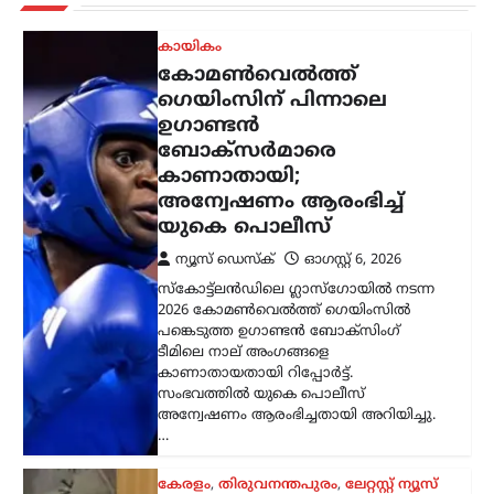
കായികം
കോമൺവെൽത്ത്
ഗെയിംസിന് പിന്നാലെ
ഉഗാണ്ടൻ
ബോക്സർമാരെ
കാണാതായി;
അന്വേഷണം ആരംഭിച്ച്
യുകെ പൊലീസ്
ന്യൂസ് ഡെസ്ക്
ഓഗസ്റ്റ്‌ 6, 2026
സ്കോട്ട്‌ലൻഡിലെ ഗ്ലാസ്‌ഗോയിൽ നടന്ന
2026 കോമൺവെൽത്ത് ഗെയിംസിൽ
പങ്കെടുത്ത ഉഗാണ്ടൻ ബോക്സിംഗ്
ടീമിലെ നാല് അംഗങ്ങളെ
കാണാതായതായി റിപ്പോർട്ട്.
സംഭവത്തിൽ യുകെ പൊലീസ്
അന്വേഷണം ആരംഭിച്ചതായി അറിയിച്ചു.
…
കേരളം
,
തിരുവനന്തപുരം
,
ലേറ്റസ്റ്റ് ന്യൂസ്
ക്ഷേമപെൻഷൻ