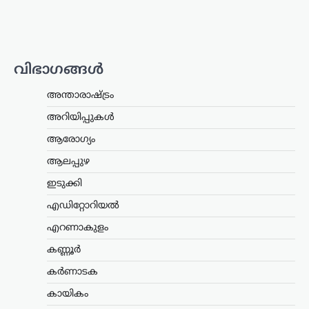
അന്വേഷണം ആരംഭിച്ച്
യുകെ പൊലീസ്
ന്യൂസ് ഡെസ്ക്
ഓഗസ്റ്റ്‌ 6, 2026
സ്കോട്ട്‌ലൻഡിലെ ഗ്ലാസ്‌ഗോയിൽ നടന്ന
വിഭാഗങ്ങൾ
2026 കോമൺവെൽത്ത് ഗെയിംസിൽ
പങ്കെടുത്ത ഉഗാണ്ടൻ ബോക്സിംഗ്
അന്താരാഷ്ട്രം
ടീമിലെ നാല് അംഗങ്ങളെ
കാണാതായതായി റിപ്പോർട്ട്.
അറിയിപ്പുകൾ
സംഭവത്തിൽ യുകെ പൊലീസ്
ആരോഗ്യം
അന്വേഷണം ആരംഭിച്ചതായി അറിയിച്ചു.
…
ആലപ്പുഴ
ഇടുക്കി
കേരളം
,
തിരുവനന്തപുരം
,
ലേറ്റസ്റ്റ് ന്യൂസ്
ക്ഷേമപെൻഷൻ
എഡിറ്റോറിയൽ
വിതരണത്തിൽ മാറ്റം;
എറണാകുളം
സഹകരണ ബാങ്കുകളെ
ഒഴിവാക്കി; ഇനി തുക
കണ്ണൂർ
നേരിട്ട് ബാങ്ക്
കർണാടക
അക്കൗണ്ടിലേക്ക്
കായികം
ന്യൂസ് ഡെസ്ക്
ഓഗസ്റ്റ്‌ 6, 2026