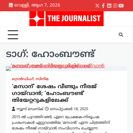
Skip
വെള്ളി, ആഗ 7, 2026
Twitter
Facebook
LinkedIn
Instagr
yout
to
content
ടാഗ്:
ഹോംബൗണ്ട്
ട്രെൻഡിംഗ്
,
സിനിമ
‘മസാന്’ ശേഷം വീണ്ടും നീരജ്
ഗായ്‌വാൻ; ‘ഹോംബൗണ്ട്’
തിയേറ്ററുകളിലേക്ക്
ന്യൂസ് ഡെസ്ക്
സെപ്റ്റംബർ 18, 2025
2015 ൽ പുറത്തിറങ്ങി, ഏറെ പ്രേക്ഷക-നിരൂപക
പ്രശംസകൾ ഏറ്റുവാങ്ങിയ ‘മസാൻ’ എന്ന ചിത്രത്തിന്
ശേഷം നീരജ് ഗായ്‌വാൻ സംവിധാനം ചെയ്യുന്ന