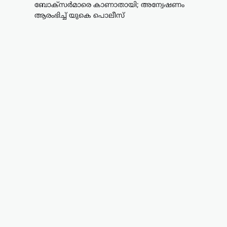
ബോക്സർമാരെ കാണാതായി; അന്വേഷണം
ആരംഭിച്ച് യുകെ പൊലീസ്
കായികം
കോമൺവെൽത്ത്
ഗെയിംസിന് പിന്നാലെ
ഉഗാണ്ടൻ
ബോക്സർമാരെ
കാണാതായി;