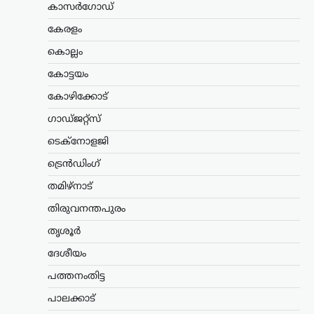
കാസർഗോഡ്
സംസ്ഥാനത്തെ ക്ഷേമപെൻഷൻ
വിതരണ സംവിധാനത്തിൽ സുപ്രധാന
കേരളം
മാറ്റം വരുത്തി സർക്കാർ. സഹകരണ
ബാങ്കുകൾ മുഖേന
കൊല്ലം
ഗുണഭോക്താക്കളുടെ വീടുകളിൽ നേരിട്ട്
കോട്ടയം
പെൻഷൻ എത്തിക്കുന്ന രീതി
അവസാനിപ്പിച്ച്, തുക നേരിട്ട്…
കോഴിക്കോട്
ഗാഡ്ജറ്റ്സ്
ട്രെൻഡിംഗ്
,
ദേശീയം
,
ലേറ്റസ്റ്റ് ന്യൂസ്
ജെൻ Zഉം ജെൻ
ടെക്നോളജി
ആൽഫയും കൂടുതൽ
ട്രെൻഡിംഗ്
സത്യസന്ധർ; വിദ്യാഭ്യാസ
സംവിധാനത്തിൽ
തമിഴ്നാട്
പരിഷ്കാരം വേണം:
തിരുവനന്തപുരം
മോഹൻ ഭാഗവത്
തൃശൂർ
ന്യൂസ് ഡെസ്ക്
ഓഗസ്റ്റ്‌ 6, 2026
ദേശീയം
രാജ്യത്തെ യുവതലമുറയെയും
വിദ്യാഭ്യാസ സമ്പ്രദായത്തെയും കുറിച്ച്
പത്തനംതിട്ട
ശ്രദ്ധേയമായ പരാമർശങ്ങളുമായി
പാലക്കാട്
ആർ.എസ്.എസ് മേധാവി മോഹൻ
ഭാഗവത്. നിലവിലെ മുതിർന്ന