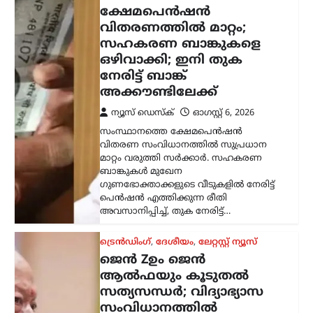
വിതരണത്തിൽ മാറ്റം;
സഹകരണ ബാങ്കുകളെ
ഒഴിവാക്കി; ഇനി തുക
നേരിട്ട് ബാങ്ക്
അക്കൗണ്ടിലേക്ക്
ന്യൂസ് ഡെസ്ക്
ഓഗസ്റ്റ്‌ 6, 2026
സംസ്ഥാനത്തെ ക്ഷേമപെൻഷൻ
വിതരണ സംവിധാനത്തിൽ സുപ്രധാന
മാറ്റം വരുത്തി സർക്കാർ. സഹകരണ
ബാങ്കുകൾ മുഖേന
ഗുണഭോക്താക്കളുടെ വീടുകളിൽ നേരിട്ട്
പെൻഷൻ എത്തിക്കുന്ന രീതി
അവസാനിപ്പിച്ച്, തുക നേരിട്ട്…
ട്രെൻഡിംഗ്
,
ദേശീയം
,
ലേറ്റസ്റ്റ് ന്യൂസ്
ജെൻ Zഉം ജെൻ
ആൽഫയും കൂടുതൽ
സത്യസന്ധർ; വിദ്യാഭ്യാസ
സംവിധാനത്തിൽ
പരിഷ്കാരം വേണം: