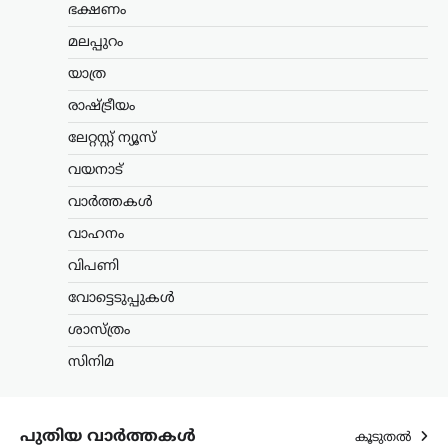
ഭക്ഷണം
തലമുറയെക്കാൾ കൂടുതൽ
സത്യസന്ധതയും തുറന്ന മനസും ‘ജെൻ
മലപ്പുറം
Z’യും…
യാത്ര
അന്താരാഷ്ട്രം
,
ട്രെൻഡിംഗ്
,
രാഷ്ട്രീയം
ലേറ്റസ്റ്റ് ന്യൂസ്
ലേറ്റസ്റ്റ് ന്യൂസ്
കൊടുംചൂടിൽ നായിറച്ചി
സൂപ്പ് കുടിക്കാൻ
വയനാട്
സർക്കാർ നിർദേശം;
വാർത്തകൾ
ഉത്തരകൊറിയയുടെ
വാഹനം
ഉപദേശം ചർച്ചയാകുന്നു
വിപണി
ന്യൂസ് ഡെസ്ക്
ഓഗസ്റ്റ്‌ 6, 2026
ഉത്തരകൊറിയയിൽ അനുഭവപ്പെടുന്ന
വോട്ടെടുപ്പുകൾ
അതിശക്തമായ ചൂടിനിടെ
ശാസ്ത്രം
പൊതുജനങ്ങൾക്കായി സർക്കാർ
നൽകിയ ആരോഗ്യ നിർദേശം
സിനിമ
അന്താരാഷ്ട്ര തലത്തിൽ ശ്രദ്ധ നേടുന്നു.
ശരീരത്തിന് ഊർജം പകരാനും ചൂടിന്റെ
ദോഷഫലങ്ങൾ കുറയ്ക്കാനുമായി
നായിറച്ചി…
പുതിയ വാർത്തകൾ
കൂടുതൽ