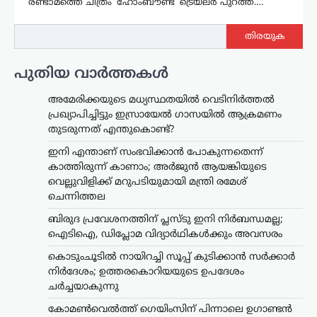
രണ്ടാമത്തെ ചിത്രം ‘ഹോംബൗണ്ട്’ ട്രെയ്‌ലർ പുറത്ത്.…
തിരയുക
പുതിയ വാർത്തകൾ
അമേരിക്കയുടെ മധ്യസ്ഥതയിൽ വെടിനിർത്തൽ
പ്രഖ്യാപിച്ചിട്ടും ഇസ്രായേൽ ഗാസയിൽ ആക്രമണം
തുടരുന്നത് എന്തുകൊണ്ട്?
ഇനി എന്താണ് സംഭവിക്കാൻ പോകുന്നതെന്ന്
കാത്തിരുന്ന് കാണാം; അർജുൻ ആയങ്കിയുടെ
വെല്ലുവിളിക്ക് മറുപടിയുമായി മന്ത്രി രമേശ്
ചെന്നിത്തല
ബിരുദ പ്രവേശനത്തിന് പ്ലസ്ടു ഇനി നിർബന്ധമല്ല;
ഐടിഐ, ഡിപ്ലോമ വിദ്യാർഥികൾക്കും അവസരം
കൊടുംചൂടിൽ നായിറച്ചി സൂപ്പ് കുടിക്കാൻ സർക്കാർ
നിർദേശം; ഉത്തരകൊറിയയുടെ ഉപദേശം
ചർച്ചയാകുന്നു
കോമൺവെൽത്ത് ഗെയിംസിന് പിന്നാലെ ഉഗാണ്ടൻ