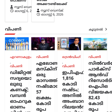
ബാങ്ക്
പൊലീസ്
ന്യൂസ് ഡെസ്ക്
ഓഗസ്റ്റ്‌ 6, 2026
അക്കൗണ്ടിലേക്ക്
ന്യൂസ് ഡെസ്ക്
സംസ്ഥാനത്തെ ക്ഷേമപെൻഷൻ
ന്യൂസ് ഡെസ്ക്
ഓഗസ്റ്റ്‌ 6, 2026
വിതരണ സംവിധാനത്തിൽ സുപ്രധാന
ഓഗസ്റ്റ്‌ 6, 2026
മാറ്റം വരുത്തി സർക്കാർ. സഹകരണ
ബാങ്കുകൾ മുഖേന
ഗുണഭോക്താക്കളുടെ വീടുകളിൽ നേരിട്ട്
വിപണി
കൂടുതൽ
പെൻഷൻ എത്തിക്കുന്ന രീതി
അവസാനിപ്പിച്ച്, തുക നേരിട്ട്…
ട്രെൻഡിംഗ്
,
ദേശീയം
,
ലേറ്റസ്റ്റ് ന്യൂസ്
ജെൻ Zഉം ജെൻ
എറണാകുളം
വിപണി
ട്രെൻഡിംഗ്
വിപണി
ആൽഫയും കൂടുതൽ
,
,
എലോൺ
സിൽവർസ്
സത്യസന്ധർ; വിദ്യാഭ്യാസ
വിപണി
വിപണി
മസ്കിന്
പാർക്സ്
സംവിധാനത്തിൽ
ഡിജിറ്റൽ
ഇപിഎഫ്ഒയ്ക്ക്
ഒരു
ആൻഡ്
പരിഷ്കാരം വേണം:
സദ്യയൊരുക്കി
1,816
മാസത്തിനുള്ളിൽ
റിസോർട്
മോഹൻ ഭാഗവത്
ലുലു
കോടി
നഷ്ടമായത്
ഐപിഒ
കണക്ട്;
നഷ്ടം;
57
വിജയകര
ന്യൂസ് ഡെസ്ക്
ഓഗസ്റ്റ്‌ 6, 2026
വമ്പൻ
അനിൽ
ലക്ഷം
82.43
രാജ്യത്തെ യുവതലമുറയെയും
ഓഫറുകളുമായി
അംബാനിക്കും
കോടി
കോടി
വിദ്യാഭ്യാസ സമ്പ്രദായത്തെയും കുറിച്ച്
ഓണം
റിലയൻസ്
ശ്രദ്ധേയമായ പരാമർശങ്ങളുമായി
രൂപ
രൂപ