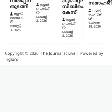
വിൽപ്പന
ക്യാപിറ്റലിനുമെതിര
ആർ.എസ്.എസ് മേധാവി മോഹൻ
സമാഹരിച്
ന്യൂസ്
ഭാഗവത്. നിലവിലെ മുതിർന്ന
തുടങ്ങി
സിബിഐ
ഡെസ്ക്
തലമുറയെക്കാൾ കൂടുതൽ
ന്യൂസ്
കേസ്
ന്യൂസ്
ഡെസ്ക്
സത്യസന്ധതയും തുറന്ന മനസും ‘ജെൻ
ഓഗസ്റ്റ്‌
ഡെസ്ക്
Z’യും…
ന്യൂസ്
2, 2026
ജൂലൈ
ഡെസ്ക്
ഓഗസ്റ്റ്‌
28, 2026
3, 2026
ഓഗസ്റ്റ്‌
2, 2026
Copyright © 2026,
The Journalist Live
| Powered by
Tiglord
.