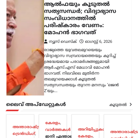
കൊടുംചൂടിൽ നായിറച്ചി
സൂപ്പ് കുടിക്കാൻ
സർക്കാർ നിർദേശം;
ഉത്തരകൊറിയയുടെ
ഉപദേശം ചർച്ചയാകുന്നു
ന്യൂസ് ഡെസ്ക്
ഓഗസ്റ്റ്‌ 6, 2026
ഉത്തരകൊറിയയിൽ അനുഭവപ്പെടുന്ന
അതിശക്തമായ ചൂടിനിടെ
പൊതുജനങ്ങൾക്കായി സർക്കാർ
നൽകിയ ആരോഗ്യ നിർദേശം
അന്താരാഷ്ട്ര തലത്തിൽ ശ്രദ്ധ നേടുന്നു.
ശരീരത്തിന് ഊർജം പകരാനും ചൂടിന്റെ
ദോഷഫലങ്ങൾ കുറയ്ക്കാനുമായി
നായിറച്ചി…
ലൈവ് അപ്‌ഡേറ്റുകൾ
കായികം
കൂടുതൽ
കോമൺവെൽത്ത്
ഗെയിംസിന് പിന്നാലെ
കേരളം
,
ഉഗാണ്ടൻ
അന്താരാഷ്ട്രം
,
അറിയിപ്പുകൾ
,
വാർത്തകൾ
അന്താരാഷ്ട്ര
ബോക്സർമാരെ
ട്രെൻഡിംഗ്
,
കേരളം
,
ഇനി എന്താണ്