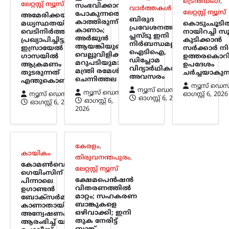
ട്രെൻഡിംഗ്
,
കാണാതായി;
ലേറ്റസ്റ്റ് ന്യൂസ്
സംഭവിക്കാൻ
വാർത്തകൾ
ലേറ്റസ്റ്റ് ന്യൂസ്
പോകുന്നതെന്ന്
അന്വേഷണം ആരംഭിച്ച്
അമേരിക്കയുടെ
ബിരുദ
കാത്തിരുന്ന്
മധ്യസ്ഥതയിൽ
കൊടുംചൂടി
യുകെ പൊലീസ്
പ്രവേശനത്തിന്
കാണാം;
വെടിനിർത്തൽ
നായിറച്ചി സൂപ
പ്ലസ്ടു ഇനി
അർജുൻ
പ്രഖ്യാപിച്ചിട്ടും
കുടിക്കാൻ
ന്യൂസ് ഡെസ്ക്
ഓഗസ്റ്റ്‌ 6, 2026
നിർബന്ധമല്ല;
ആയങ്കിയുടെ
ഇസ്രായേൽ
സർക്കാർ നി
ഐടിഐ,
വെല്ലുവിളിക്ക്
ഗാസയിൽ
ഉത്തരകൊറ
സ്കോട്ട്‌ലൻഡിലെ ഗ്ലാസ്‌ഗോയിൽ നടന്ന
ഡിപ്ലോമ
മറുപടിയുമായി
ആക്രമണം
ഉപദേശം
2026 കോമൺവെൽത്ത് ഗെയിംസിൽ
വിദ്യാർഥികൾക്കും
മന്ത്രി രമേശ്
തുടരുന്നത്
ചർച്ചയാകുന്
പങ്കെടുത്ത ഉഗാണ്ടൻ ബോക്സിംഗ്
അവസരം
ചെന്നിത്തല
എന്തുകൊണ്ട്?
ടീമിലെ നാല് അംഗങ്ങളെ
ന്യൂസ് ഡെസ
ന്യൂസ് ഡെസ്ക്
ന്യൂസ് ഡെസ്ക്
ന്യൂസ് ഡെസ്ക്
ഓഗസ്റ്റ്‌ 6, 2026
കാണാതായതായി റിപ്പോർട്ട്.
ഓഗസ്റ്റ്‌ 6, 2026
ഓഗസ്റ്റ്‌ 6,
ഓഗസ്റ്റ്‌ 6, 2026
സംഭവത്തിൽ യുകെ പൊലീസ്
2026
അന്വേഷണം ആരംഭിച്ചതായി അറിയിച്ചു.
…
കേരളം
,
കേരളം
,
തിരുവനന്തപുരം
,
ലേറ്റസ്റ്റ് ന്യൂസ്
കായികം
തിരുവനന്തപുരം
,
ക്ഷേമപെൻഷൻ
കോമൺവെൽത്ത്
ലേറ്റസ്റ്റ് ന്യൂസ്
വിതരണത്തിൽ മാറ്റം;
ഗെയിംസിന്
ക്ഷേമപെൻഷൻ
പിന്നാലെ
സഹകരണ ബാങ്കുകളെ
വിതരണത്തിൽ
ഉഗാണ്ടൻ
ഒഴിവാക്കി; ഇനി തുക
മാറ്റം; സഹകരണ
ബോക്സർമാരെ
ബാങ്കുകളെ
കാണാതായി;
നേരിട്ട് ബാങ്ക്
ഒഴിവാക്കി; ഇനി
അന്വേഷണം
അക്കൗണ്ടിലേക്ക്
തുക നേരിട്ട്
ആരംഭിച്ച് യുകെ