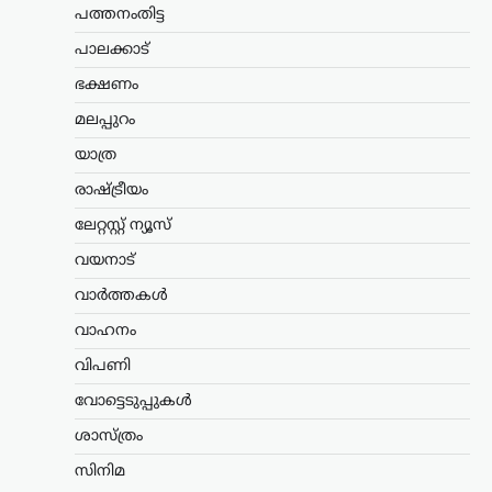
ഉത്തരകൊറിയയിൽ അനുഭവപ്പെടുന്ന
പത്തനംതിട്ട
അതിശക്തമായ ചൂടിനിടെ
പാലക്കാട്
പൊതുജനങ്ങൾക്കായി സർക്കാർ
നൽകിയ ആരോഗ്യ നിർദേശം
ഭക്ഷണം
അന്താരാഷ്ട്ര തലത്തിൽ ശ്രദ്ധ നേടുന്നു.
ശരീരത്തിന് ഊർജം പകരാനും ചൂടിന്റെ
മലപ്പുറം
ദോഷഫലങ്ങൾ കുറയ്ക്കാനുമായി
യാത്ര
നായിറച്ചി…
രാഷ്ട്രീയം
കായികം
ലേറ്റസ്റ്റ് ന്യൂസ്
കോമൺവെൽത്ത്
ഗെയിംസിന് പിന്നാലെ
വയനാട്
ഉഗാണ്ടൻ
വാർത്തകൾ
ബോക്സർമാരെ
കാണാതായി;
വാഹനം
അന്വേഷണം ആരംഭിച്ച്
വിപണി
യുകെ പൊലീസ്
വോട്ടെടുപ്പുകൾ
ന്യൂസ് ഡെസ്ക്
ഓഗസ്റ്റ്‌ 6, 2026
ശാസ്ത്രം
സ്കോട്ട്‌ലൻഡിലെ ഗ്ലാസ്‌ഗോയിൽ നടന്ന
2026 കോമൺവെൽത്ത് ഗെയിംസിൽ
സിനിമ
പങ്കെടുത്ത ഉഗാണ്ടൻ ബോക്സിംഗ്