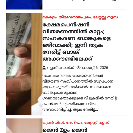
ട്രെൻഡിംഗ്
,
ദേശീയം
,
ലേറ്റസ്റ്റ് ന്യൂസ്
ജെൻ Zഉം ജെൻ
ആൽഫയും കൂടുതൽ
സത്യസന്ധർ; വിദ്യാഭ്യാസ
സംവിധാനത്തിൽ
പരിഷ്കാരം വേണം:
മോഹൻ ഭാഗവത്
ന്യൂസ് ഡെസ്ക്
ഓഗസ്റ്റ്‌ 6, 2026
രാജ്യത്തെ യുവതലമുറയെയും
വിദ്യാഭ്യാസ സമ്പ്രദായത്തെയും കുറിച്ച്
ശ്രദ്ധേയമായ പരാമർശങ്ങളുമായി
ആർ.എസ്.എസ് മേധാവി മോഹൻ
ഭാഗവത്. നിലവിലെ മുതിർന്ന
തലമുറയെക്കാൾ കൂടുതൽ
സത്യസന്ധതയും തുറന്ന മനസും ‘ജെൻ
Z’യും…
അന്താരാഷ്ട്രം
,
ട്രെൻഡിംഗ്
,
ലേറ്റസ്റ്റ് ന്യൂസ്