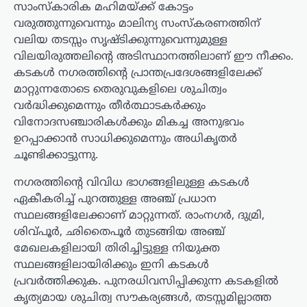
സാംസ്കാരിക മഹിമയ്ക്ക് കോട്ടം
വരുത്തുന്നുവെന്നും മാലിന്യ സംസ്കരണത്തിന്
വലിയ തടസ്സം സൃഷ്ടിക്കുന്നുവെന്നുമുള്ള
വിലയിരുത്തലിന്റെ അടിസ്ഥാനത്തിലാണ് ഈ നീക്കം.
കടകൾ നഗരത്തിന്റെ പ്രാന്തപ്രദേശങ്ങളിലേക്ക്
മാറ്റുന്നതോടെ തെരുവുകളിലെ ശുചിത്വം
വർദ്ധിക്കുമെന്നും തീർത്ഥാടകർക്കും
വിനോദസഞ്ചാരികൾക്കും മികച്ച അനുഭവം
ഉറപ്പാക്കാൻ സാധിക്കുമെന്നും അധികൃതർ
ചൂണ്ടിക്കാട്ടുന്നു.
നഗരത്തിന്റെ വിവിധ ഭാഗങ്ങളിലുള്ള കടകൾ
ഏകീകരിച്ച് പുറത്തുള്ള അഞ്ച് പ്രധാന
സ്ഥലങ്ങളിലേക്കാണ് മാറ്റുന്നത്. രാംനഗർ, ദുമ്രി,
ശിവ്പൂർ, ഛിതൈപൂർ തുടങ്ങിയ അഞ്ച്
മേഖലകളിലായി തിരിച്ചിട്ടുള്ള നിയുക്ത
സ്ഥലങ്ങളിലായിരിക്കും ഇനി കടകൾ
പ്രവർത്തിക്കുക. പുനരധിവസിപ്പിക്കുന്ന കടകളിൽ
കൃത്യമായ ശുചിത്വ സൗകര്യങ്ങൾ, തടസ്സമില്ലാത്ത