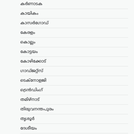
പരിഷ്കാരം വേണം:
കർണാടക
മോഹൻ ഭാഗവത്
കായികം
ന്യൂസ് ഡെസ്ക്
ഓഗസ്റ്റ്‌ 6, 2026
കാസർഗോഡ്
രാജ്യത്തെ യുവതലമുറയെയും
വിദ്യാഭ്യാസ സമ്പ്രദായത്തെയും കുറിച്ച്
കേരളം
ശ്രദ്ധേയമായ പരാമർശങ്ങളുമായി
ആർ.എസ്.എസ് മേധാവി മോഹൻ
കൊല്ലം
ഭാഗവത്. നിലവിലെ മുതിർന്ന
കോട്ടയം
തലമുറയെക്കാൾ കൂടുതൽ
സത്യസന്ധതയും തുറന്ന മനസും ‘ജെൻ
കോഴിക്കോട്
Z’യും…
ഗാഡ്ജറ്റ്സ്
അന്താരാഷ്ട്രം
,
ട്രെൻഡിംഗ്
,
ടെക്നോളജി
ലേറ്റസ്റ്റ് ന്യൂസ്
ട്രെൻഡിംഗ്
കൊടുംചൂടിൽ നായിറച്ചി
സൂപ്പ് കുടിക്കാൻ
തമിഴ്നാട്
സർക്കാർ നിർദേശം;
തിരുവനന്തപുരം
ഉത്തരകൊറിയയുടെ
ഉപദേശം ചർച്ചയാകുന്നു
തൃശൂർ
ദേശീയം
ന്യൂസ് ഡെസ്ക്
ഓഗസ്റ്റ്‌ 6, 2026