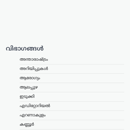
ക്ഷേമപെൻഷൻ
വിതരണത്തിൽ മാറ്റം;
സഹകരണ ബാങ്കുകളെ
ഒഴിവാക്കി; ഇനി തുക
നേരിട്ട് ബാങ്ക്
അക്കൗണ്ടിലേക്ക്
ന്യൂസ് ഡെസ്ക്
ഓഗസ്റ്റ്‌ 6, 2026
വിഭാഗങ്ങൾ
സംസ്ഥാനത്തെ ക്ഷേമപെൻഷൻ
വിതരണ സംവിധാനത്തിൽ സുപ്രധാന
അന്താരാഷ്ട്രം
മാറ്റം വരുത്തി സർക്കാർ. സഹകരണ
ബാങ്കുകൾ മുഖേന
അറിയിപ്പുകൾ
ഗുണഭോക്താക്കളുടെ വീടുകളിൽ നേരിട്ട്
ആരോഗ്യം
പെൻഷൻ എത്തിക്കുന്ന രീതി
അവസാനിപ്പിച്ച്, തുക നേരിട്ട്…
ആലപ്പുഴ
ഇടുക്കി
ട്രെൻഡിംഗ്
,
ദേശീയം
,
ലേറ്റസ്റ്റ് ന്യൂസ്
ജെൻ Zഉം ജെൻ
എഡിറ്റോറിയൽ
ആൽഫയും കൂടുതൽ
എറണാകുളം
സത്യസന്ധർ; വിദ്യാഭ്യാസ
സംവിധാനത്തിൽ
കണ്ണൂർ