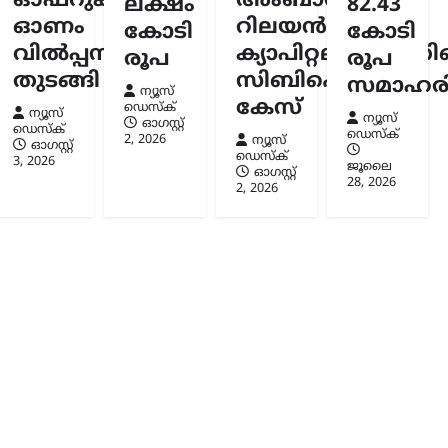
ഓഫറുകളുമായി
അംബാനിക്കും
ലക്ഷം
82.43
6
ഓണം
റിലയൻസ്
കോടി
കോടി
വിൽപ്പന
ക്യാപിറ്റലിനുമെതി
രൂപ
രൂപ
തുടങ്ങി
സിബിഐ
സമാഹരിച
ന്യൂസ്
കേസ്
ഡെസ്ക്
ന്യൂസ്
ന്യൂസ്
ഓഗസ്റ്റ്‌
ഡെസ്ക്
ഡെസ്ക്
2, 2026
ന്യൂസ്
ഓഗസ്റ്റ്‌
ഡെസ്ക്
3, 2026
ജൂലൈ
ഓഗസ്റ്റ്‌
28, 2026
2, 2026