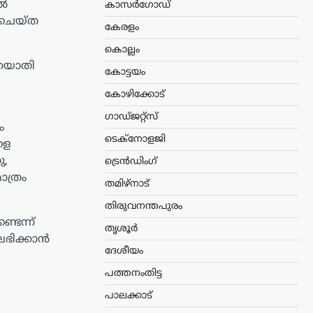
ിൽ
കാസർഗോഡ്
 ചെയ്ത
കേരളം
കൊല്ലം
ഹയാതി
കോട്ടയം
കോഴിക്കോട്
ഗാഡ്ജറ്റ്സ്
ം
ടെക്നോളജി
ളെ
ു,
ട്രെൻഡിംഗ്
ാത്രം
തമിഴ്നാട്
തിരുവനന്തപുരം
ടെന്ന്
തൃശൂർ
ലഭിക്കാൻ
ദേശീയം
പത്തനംതിട്ട
പാലക്കാട്