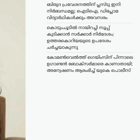
ബിരുദ പ്രവേശനത്തിന് പ്ലസ്ടു ഇനി
നിർബന്ധമല്ല; ഐടിഐ, ഡിപ്ലോമ
വിദ്യാർഥികൾക്കും അവസരം
കൊടുംചൂടിൽ നായിറച്ചി സൂപ്പ്
കുടിക്കാൻ സർക്കാർ നിർദേശം;
ഉത്തരകൊറിയയുടെ ഉപദേശം
ചർച്ചയാകുന്നു
കോമൺവെൽത്ത് ഗെയിംസിന് പിന്നാലെ
ഉഗാണ്ടൻ ബോക്സർമാരെ കാണാതായി;
അന്വേഷണം ആരംഭിച്ച് യുകെ പൊലീസ്