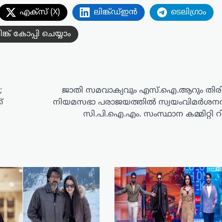
എക്സ് (X)
ലിങ്ക്ഡ്ഇൻ
ടെലിഗ്രാം
ിങ്ക് കോപ്പി ചെയ്യാം
;
ജാതി സമവാക്യവും എസ്‌.ഐ.ആറും തിരിച്ച
്
നിയമസഭാ പരാജയത്തിൽ സ്വയംവിമർശന
സി.പി.ഐ.എം. സംസ്ഥാന കമ്മിറ്റി റിപ്