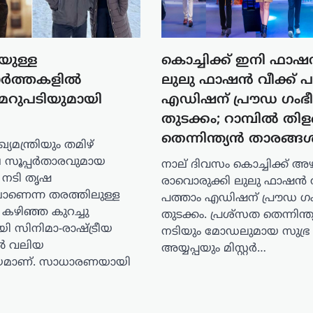
യുള്ള
കൊച്ചിക്ക് ഇനി ഫാഷ
ാർത്തകളിൽ
ലുലു ഫാഷൻ വീക്ക് പ
മറുപടിയുമായി
എഡിഷന് പ്രൗഡ ​ഗംഭ
തുടക്കം; റാമ്പിൽ തിള
തെന്നിന്ത്യൻ താരങ്ങ
ഖ്യമന്ത്രിയും തമിഴ്
 സൂപ്പർതാരവുമായ
നാല് ദിവസം കൊച്ചിക്ക് അ
 നടി തൃഷ
രാവൊരുക്കി ലുലു ഫാഷൻ വ
ാണെന്ന തരത്തിലുള്ള
പത്താം എഡിഷന് പ്രൗഡ ​ഗ
കഴിഞ്ഞ കുറച്ചു
തുടക്കം. പ്രശ്സത തെന്നിന്ത
ി സിനിമാ-രാഷ്ട്രീയ
നടിയും മോഡലുമായ സുഭ്ര
ിൽ വലിയ
അയ്യപ്പയും മിസ്റ്റർ…
ഷയമാണ്. സാധാരണയായി