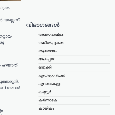
ത്രം
യല്ലെന്ന്
വിഭാഗങ്ങൾ
അന്താരാഷ്ട്രം
െറ്റായ
രു
അറിയിപ്പുകൾ
ആരോഗ്യം
ആലപ്പുഴ
ിൾ ഹയാതി
ഇടുക്കി
എഡിറ്റോറിയൽ
ുത്തരുത്.
എറണാകുളം
െന്ന് അവർ
കണ്ണൂർ
കർണാടക
കായികം
ും