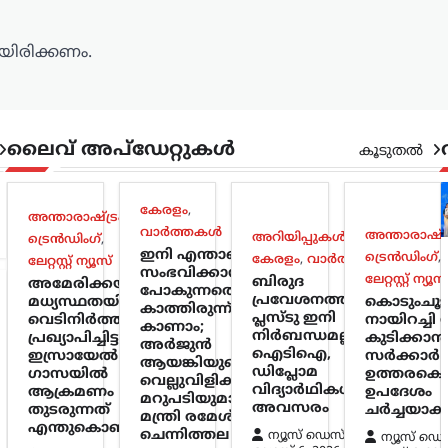
ിരിക്കണം.
ലൈവ് അപ്‌ഡേറ്റുകൾ
കൂടുതൽ
കേരളം
,
അന്താരാഷ്ട്രം
,
വാർത്തകൾ
അന്താരാഷ്ട്
അറിയിപ്പുകൾ
,
ട്രെൻഡിംഗ്
,
ഇനി എന്താണ്
ട്രെൻഡിംഗ്
,
കേരളം
,
വാർത്തകൾ
ലേറ്റസ്റ്റ് ന്യൂസ്
സംഭവിക്കാൻ
ലേറ്റസ്റ്റ് ന്യൂസ
ബിരുദ
അമേരിക്കയുടെ
പോകുന്നതെന്ന്
പ്രവേശനത്തിന്
മധ്യസ്ഥതയിൽ
കൊടുംചൂ
കാത്തിരുന്ന്
പ്ലസ്ടു ഇനി
വെടിനിർത്തൽ
നായിറച്ചി സ
കാണാം;
നിർബന്ധമല്ല;
പ്രഖ്യാപിച്ചിട്ടും
കുടിക്കാൻ
അർജുൻ
ഐടിഐ,
ഇസ്രായേൽ
സർക്കാർ 
ആയങ്കിയുടെ
ഡിപ്ലോമ
ഗാസയിൽ
ഉത്തരകൊ
വെല്ലുവിളിക്ക്
വിദ്യാർഥികൾക്കും
ആക്രമണം
ഉപദേശം
മറുപടിയുമായി
അവസരം
തുടരുന്നത്
ചർച്ചയാകു
മന്ത്രി രമേശ്
എന്തുകൊണ്ട്?
ചെന്നിത്തല
ന്യൂസ് ഡെസ്ക്
ന്യൂസ് ഡെ