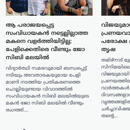
സൂപ്പ് കുടിക്കാൻ
സർക്കാർ നിർദേശം;
ഉത്തരകൊറിയയുടെ
ആ പരാജയപ്പെട്ട
വിജയുമാ
ഉപദേശം ചർച്ചയാകുന്നു
സംവിധായകൻ നട്ടെല്ലില്ലാത്ത
പ്രണയവ
ന്യൂസ് ഡെസ്ക്
ഓഗസ്റ്റ്‌ 6, 2026
മകനെ വളർത്തിയിട്ടില്ല;
പരോക്ഷ 
ഉത്തരകൊറിയയിൽ അനുഭവപ്പെടുന്ന
പേളിക്കെതിരെ വീണ്ടും ജോ
തൃഷ
അതിശക്തമായ ചൂടിനിടെ
സിബി മലയിൽ
പൊതുജനങ്ങൾക്കായി സർക്കാർ
തമിഴ്‌നാട് മു
നൽകിയ ആരോഗ്യ നിർദേശം
സിനിമയിലെ
വിദ്യാർത്ഥി സമരവുമായി ബന്ധപ്പെട്ട്
അന്താരാഷ്ട്ര തലത്തിൽ ശ്രദ്ധ നേടുന്നു.
വിജയുമായി
നടിയും അവതാരകയുമായ പേളി
ശരീരത്തിന് ഊർജം പകരാനും ചൂടിന്റെ
പ്രണയത്തില
ദോഷഫലങ്ങൾ കുറയ്ക്കാനുമായി
മാണി നടത്തിയ പ്രതികരണത്തെ
നായിറച്ചി…
വാർത്തകൾ 
ചൊല്ലിയുണ്ടായ വിവാദത്തിൽ
ദിവസങ്ങളായ
സംവിധായകൻ സിബി മലയിൽയുടെ
കായികം
വൃത്തങ്ങള
മകൻ ജോ സിബി മലയിൽ വീണ്ടും
കോമൺവെൽത്ത്
ചർച്ചാവി
രംഗത്ത്.…
ഗെയിംസിന് പിന്നാലെ
തന്റെ…
ഉഗാണ്ടൻ