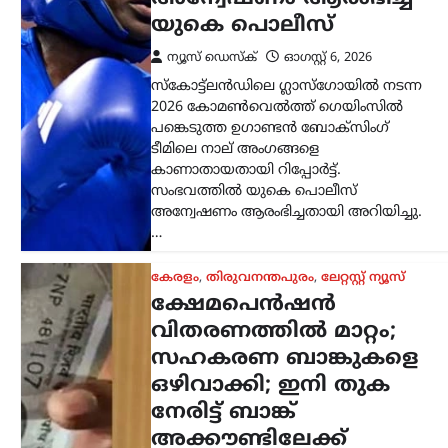
നേരിട്ട് ബാങ്ക്
അക്കൗണ്ടിലേക്ക്
ന്യൂസ് ഡെസ്ക്
ഓഗസ്റ്റ്‌ 6, 2026
സംസ്ഥാനത്തെ ക്ഷേമപെൻഷൻ
വിതരണ സംവിധാനത്തിൽ സുപ്രധാന
മാറ്റം വരുത്തി സർക്കാർ. സഹകരണ
ബാങ്കുകൾ മുഖേന
ഗുണഭോക്താക്കളുടെ വീടുകളിൽ നേരിട്ട്
പെൻഷൻ എത്തിക്കുന്ന രീതി
അവസാനിപ്പിച്ച്, തുക നേരിട്ട്…
ട്രെൻഡിംഗ്
,
ദേശീയം
,
ലേറ്റസ്റ്റ് ന്യൂസ്
ജെൻ Zഉം ജെൻ
ആൽഫയും കൂടുതൽ
സത്യസന്ധർ; വിദ്യാഭ്യാസ
സംവിധാനത്തിൽ
പരിഷ്കാരം വേണം:
മോഹൻ ഭാഗവത്