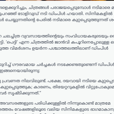
്കുറിച്ചും, ചിത്രങ്ങൾ പരാജയപ്പെടുമ്പോൾ നടിമാരെ മാ
തുറന്നുപറഞ്ഞ് ടോളിവുഡ് നടി ഡിംപിൾ ഹയാതി. സിനിമകളിൽ
യുന്നതിന്റെ പേരിൽ നടിമാരെ കുറ്റപ്പെടുത്തുന്നത് ശരി
ുന്ന ചലച്ചിത്ര വ്യവസായത്തിന്റെയും സംവിധായകരുടെയും ത
ടി. ‘പെദ്ദി’ എന്ന ചിത്രത്തിൽ ജാൻവി കപൂറിനെപ്പോലുള്ള ഒ
ത്ത വിമർശനം ഉയർന്ന പശ്ചാത്തലത്തിലാണ് ഡിംപിൾ
റിച്ച് ഗൗരവമായ ചർച്ചകൾ നടക്കേണ്ടതുണ്ടെന്ന് ഡിംപ
ഇങ്ങനെയായിരുന്നു:
 പ്രവണത നിലവിലുണ്ട്. പക്ഷേ, ദയവായി നടിയെ കുറ്റപ്പെട
 കുറ്റപ്പെടുത്തുക; കാരണം, തിയേറ്ററുകളിൽ വിറ്റുപോകുമ
ർ സൃഷ്ടിക്കുന്നത്.”
അവസരങ്ങളുടെ പരിധിക്കുള്ളിൽ നിന്നുകൊണ്ട് മാത്രമേ
്ചു. അത്തരം വേഷങ്ങളിലൂടെ വലിയ സിനിമകളുടെ ഭാഗമാകാന