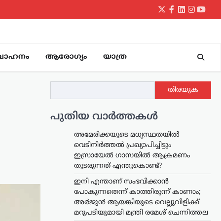
Twitter
Facebook
LinkedIn
Instagr
yout
വാഹനം
ആരോഗ്യം
യാത്ര
തിരയുക
പുതിയ വാർത്തകൾ
അമേരിക്കയുടെ മധ്യസ്ഥതയിൽ
വെടിനിർത്തൽ പ്രഖ്യാപിച്ചിട്ടും
ഇസ്രായേൽ ഗാസയിൽ ആക്രമണം
തുടരുന്നത് എന്തുകൊണ്ട്?
ഇനി എന്താണ് സംഭവിക്കാൻ
പോകുന്നതെന്ന് കാത്തിരുന്ന് കാണാം;
അർജുൻ ആയങ്കിയുടെ വെല്ലുവിളിക്ക്
മറുപടിയുമായി മന്ത്രി രമേശ് ചെന്നിത്തല