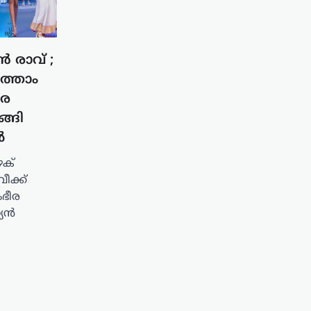
ൻ രാവ് ;
ത്താം
ീര
ങ്ങി
ൾ
ഴക്
ീക്ക്
ംഭീര
്യൻ