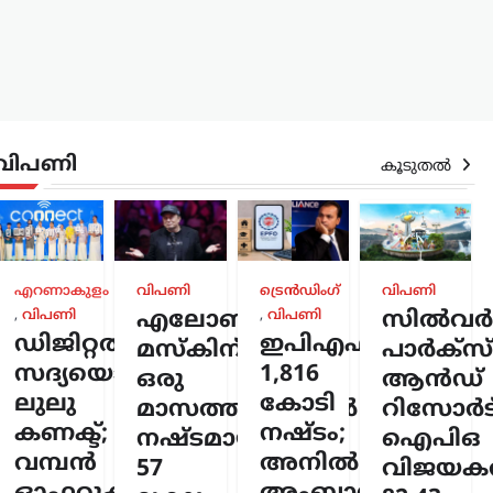
വിപണി
കൂടുതൽ
രം
,
എറണാകുളം
വിപണി
ട്രെൻഡിംഗ്
വിപണി
്
,
വിപണി
എലോൺ
,
വിപണി
സിൽവർസ്
ടിൽ
ഡിജിറ്റൽ
ഇപിഎഫ്ഒയ്ക്ക്
മസ്കിന്
പാർക്സ്
ൂപ്പ്
സദ്യയൊരുക്കി
1,816
ഒരു
ആൻഡ്
നിർദേശം;
ലുലു
കോടി
മാസത്തിനുള്ളിൽ
റിസോർട്
റിയയുടെ
കണക്ട്;
നഷ്ടം;
നഷ്ടമായത്
ഐപിഒ
ന്നു
വമ്പൻ
അനിൽ
57
വിജയകര
സ്ക്