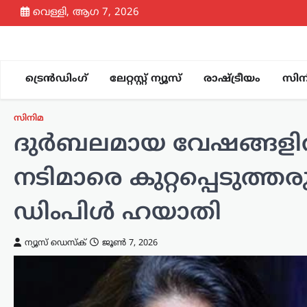
Skip
വെള്ളി, ആഗ 7, 2026
to
content
ട്രെൻഡിംഗ്
ലേറ്റസ്റ്റ് ന്യൂസ്
രാഷ്ട്രീയം
സിന
സിനിമ
ദുർബലമായ വേഷങ്ങളിൽ
നടിമാരെ കുറ്റപ്പെടുത്തരുത്
ഡിംപിൾ ഹയാതി
ന്യൂസ് ഡെസ്ക്
ജൂൺ 7, 2026