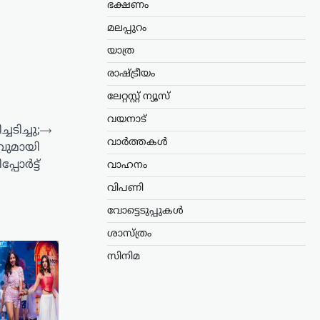
ഭക്ഷണം
മലപ്പുറം
യാത്ര
രാഷ്ട്രീയം
ലേറ്റസ്റ്റ് ന്യൂസ്
വയനാട്
ടിച്ചു;
⟶
വാർത്തകൾ
വുമായി
പോർട്ട്
വാഹനം
വിപണി
വോട്ടെടുപ്പുകൾ
ശാസ്ത്രം
സിനിമ