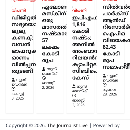
എറണാകുളം
വിപണി
ട്രെൻഡിംഗ്
വിപണി
ബ്യൂറോ. ഭക്ഷ്യവിളകൾ ഇന്ധന
,
,
എലോൺ
സിൽവർസ്
ഉൽപ്പാദനത്തിനായി വ്യാപകമായി
വിപണി
വിപണി
മസ്കിന്
പാർക്സ്
ഉപയോഗിക്കുന്നത് രാജ്യത്തിന്റെ
ഡിജിറ്റൽ
ഇപിഎഫ്ഒയ്ക്ക്
ഒരു
ആൻഡ്
ഭക്ഷ്യസുരക്ഷയെ ബാധിക്കുമെന്നാണ്
സദ്യയൊരുക്കി
1,816
പാർട്ടി മുന്നറിയിപ്പ് നൽകിയത്.…
മാസത്തിനുള്ളിൽ
റിസോർട്
ലുലു
കോടി
നഷ്ടമായത്
ഐപിഒ
കണക്ട്;
നഷ്ടം;
57
വിജയകര
വമ്പൻ
അനിൽ
ലക്ഷം
82.43
ഓഫറുകളുമായി
അംബാനിക്കും
കോടി
കോടി
ഓണം
റിലയൻസ്
രൂപ
രൂപ
വിൽപ്പന
ക്യാപിറ്റലിനുമെതിര
സമാഹരിച്
ന്യൂസ്
തുടങ്ങി
സിബിഐ
ഡെസ്ക്
ന്യൂസ്
കേസ്
ന്യൂസ്
ഡെസ്ക്
ഓഗസ്റ്റ്‌
ഡെസ്ക്
ന്യൂസ്
2, 2026
ജൂലൈ
ഡെസ്ക്
ഓഗസ്റ്റ്‌
28, 2026
3, 2026
ഓഗസ്റ്റ്‌
2, 2026
Copyright © 2026,
The Journalist Live
| Powered by