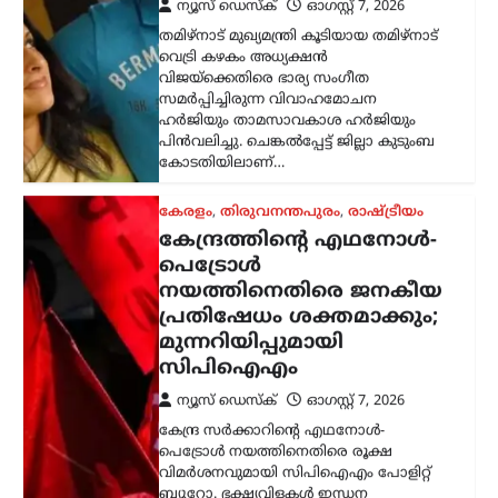
ഹർജിയും താമസാവകാശ ഹർജിയും
പിൻവലിച്ചു. ചെങ്കൽപ്പേട്ട് ജില്ലാ കുടുംബ
കോടതിയിലാണ്…
കേരളം
,
തിരുവനന്തപുരം
,
രാഷ്ട്രീയം
കേന്ദ്രത്തിന്റെ എഥനോൾ-
പെട്രോൾ
നയത്തിനെതിരെ ജനകീയ
പ്രതിഷേധം ശക്തമാക്കും;
മുന്നറിയിപ്പുമായി
സിപിഐഎം
ന്യൂസ് ഡെസ്ക്
ഓഗസ്റ്റ്‌ 7, 2026
കേന്ദ്ര സർക്കാറിന്റെ എഥനോൾ-
പെട്രോൾ നയത്തിനെതിരെ രൂക്ഷ
വിമർശനവുമായി സിപിഐഎം പോളിറ്റ്
ബ്യൂറോ. ഭക്ഷ്യവിളകൾ ഇന്ധന
ഉൽപ്പാദനത്തിനായി വ്യാപകമായി
ഉപയോഗിക്കുന്നത് രാജ്യത്തിന്റെ
ഭക്ഷ്യസുരക്ഷയെ ബാധിക്കുമെന്നാണ്
പാർട്ടി മുന്നറിയിപ്പ് നൽകിയത്.…