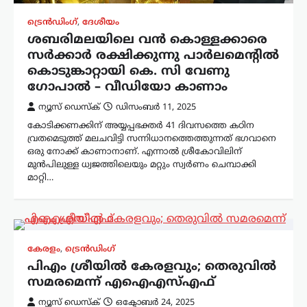
ട്രെൻഡിംഗ്
,
ദേശീയം
ശബരിമലയിലെ വൻ‌ കൊള്ളക്കാരെ
സർക്കാർ രക്ഷിക്കുന്നു പാർലമെന്റിൽ
കൊടുങ്കാറ്റായി കെ. സി വേണു​
ഗോപാൽ – വീഡിയോ കാണാം
ന്യൂസ് ഡെസ്ക്
ഡിസംബർ 11, 2025
കോടിക്കണക്കിന് അയ്യപ്പഭക്തർ 41 ദിവസത്തെ കഠിന
വ്രതമെടുത്ത് മലചവിട്ടി സന്നിധാനത്തെത്തുന്നത് ഭഗവാനെ
ഒരു നോക്ക് കാണാനാണ്. എന്നാൽ ശ്രീകോവിലിന്
മുൻപിലുള്ള ധ്വജത്തിലെയും മറ്റും സ്വർണം ചെമ്പാക്കി
മാറ്റി…
കേരളം
,
ട്രെൻഡിംഗ്
പിഎം ശ്രീയില്‍ കേരളവും; തെരുവില്‍
സമരമെന്ന് എഐഎസ്എഫ്
ന്യൂസ് ഡെസ്ക്
ഒക്ടോബർ 24, 2025