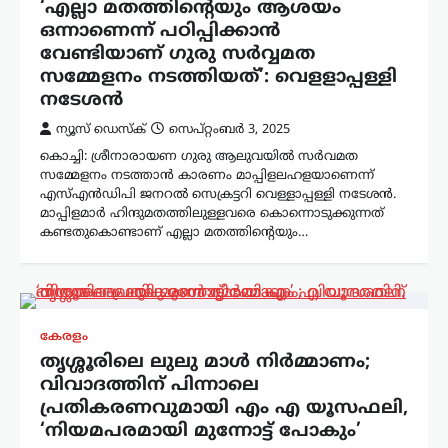
‘‌എല്ലാ മതത്തിന്റെയും ആശയം
ഒന്നാണെന്ന് പഠിപ്പിക്കാൻ
വേണ്ടിയാണ് ഗുരു സർവ്വമത
സമ്മേളനം നടത്തിയത്’: വെളളാപ്പള്ളി
നടേശൻ
ന്യൂസ് ഡെസ്ക്
സെപ്റ്റംബർ 3, 2025
കൊച്ചി: ശ്രീനാരായണ ഗുരു ആലുവയിൽ സർവമത
സമ്മേളനം നടത്താൻ കാരണം മാപ്പിളലഹളയാണെന്ന്
എസ്എൻഡിപി ജനറൽ സെക്രട്ടറി വെള്ളാപ്പള്ളി നടേശൻ.
മാപ്പിളമാർ ഹിന്ദുമതത്തിലുള്ളവരെ കൊന്നൊടുക്കുന്നത്
കണ്ടതുകൊണ്ടാണ് എല്ലാ മതത്തിന്റെയും…
കേരളം
തൃശ്ശൂരിലെ ലുലു മാൾ നിർമ്മാണം;
വിവാദത്തിന് പിന്നാലെ
പ്രതികരണവുമായി എം എ യൂസഫലി,
‘നിയമപരമായി മുന്നോട്ട് പോകും’