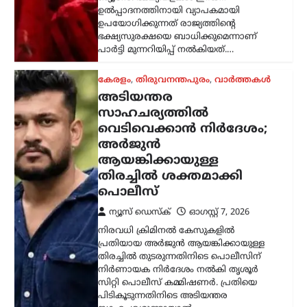
കേരളം
,
തിരുവനന്തപുരം
,
വാർത്തകൾ
അടിയന്തര
സാഹചര്യത്തിൽ
വെടിവെക്കാൻ നിർദേശം;
അർജുൻ
ആയങ്കിക്കായുള്ള
തിരച്ചിൽ ശക്തമാക്കി
പൊലീസ്
ന്യൂസ് ഡെസ്ക്
ഓഗസ്റ്റ്‌ 7, 2026
നിരവധി ക്രിമിനൽ കേസുകളിൽ
പ്രതിയായ അർജുൻ ആയങ്കിക്കായുള്ള
തിരച്ചിൽ തുടരുന്നതിനിടെ പൊലീസിന്
നിർണായക നിർദേശം നൽകി തൃശൂർ
സിറ്റി പൊലീസ് കമ്മിഷണർ. പ്രതിയെ
പിടികൂടുന്നതിനിടെ അടിയന്തര
സാഹചര്യമുണ്ടായാൽ…
ട്രെൻഡിംഗ്
,
ദേശീയം
,
രാഷ്ട്രീയം
ഭീകരരും തീവ്രവാദികളും
ഭയപ്പെടുന്ന നേതാവ്;