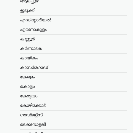
ആലപ്പുഴ
പെട്രോൾ
ഇടുക്കി
നയത്തിനെതിരെ ജനകീയ
പ്രതിഷേധം ശക്തമാക്കും;
എഡിറ്റോറിയൽ
മുന്നറിയിപ്പുമായി
എറണാകുളം
സിപിഐഎം
കണ്ണൂർ
ന്യൂസ് ഡെസ്ക്
ഓഗസ്റ്റ്‌ 7, 2026
കർണാടക
കേന്ദ്ര സർക്കാറിന്റെ എഥനോൾ-
പെട്രോൾ നയത്തിനെതിരെ രൂക്ഷ
കായികം
വിമർശനവുമായി സിപിഐഎം പോളിറ്റ്
ബ്യൂറോ. ഭക്ഷ്യവിളകൾ ഇന്ധന
കാസർഗോഡ്
ഉൽപ്പാദനത്തിനായി വ്യാപകമായി
കേരളം
ഉപയോഗിക്കുന്നത് രാജ്യത്തിന്റെ
ഭക്ഷ്യസുരക്ഷയെ ബാധിക്കുമെന്നാണ്
കൊല്ലം
പാർട്ടി മുന്നറിയിപ്പ് നൽകിയത്.…
കോട്ടയം
കേരളം
,
തിരുവനന്തപുരം
,
വാർത്തകൾ
കോഴിക്കോട്
അടിയന്തര
ഗാഡ്ജറ്റ്സ്
സാഹചര്യത്തിൽ
വെടിവെക്കാൻ നിർദേശം;
ടെക്നോളജി
അർജുൻ