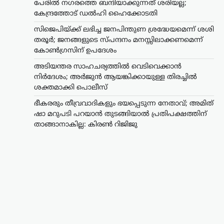
പേരിൽ നഗരത്തെ ബന്ദിയാക്കുന്നത് ശരിയല്ല;
കേന്ദ്രത്തോട് ഡൽഹി ഹൈക്കോടതി
സിജെപിയ്ക്ക് ലഭിച്ച ജനപിന്തുണ ശ്രദ്ധേയമെന്ന് ശശി
തരൂർ; ജനങ്ങളുടെ സ്പന്ദനം മനസ്സിലാക്കണമെന്ന്
കോൺഗ്രസിന് ഉപദേശം
അടിയന്തര സാഹചര്യത്തിൽ വെടിവെക്കാൻ
നിർദേശം; അർജുൻ ആയങ്കിക്കായുള്ള തിരച്ചിൽ
ട്രെൻഡിംഗ്
,
ദേശീയം
,
രാഷ്ട്രീയം
ശക്തമാക്കി പൊലീസ്
ഭീകരരും തീവ്രവാദികളും
ഭയപ്പെടുന്ന നേതാവ്;
ഭീകരരും തീവ്രവാദികളും ഭയപ്പെടുന്ന നേതാവ്; അമിത്
അമിത് ഷാ മറുപടി
ഷാ മറുപടി പറയാൻ തുടങ്ങിയാൽ പ്രതിപക്ഷത്തിന്
പറയാൻ തുടങ്ങിയാൽ
താങ്ങാനാകില്ല: കിരൺ റിജിജു
പ്രതിപക്ഷത്തിന്
താങ്ങാനാകില്ല: കിരൺ
റിജിജു
ന്യൂസ് ഡെസ്ക്
ഓഗസ്റ്റ്‌ 7, 2026
പാർലമെന്റിൽ കേന്ദ്ര ആഭ്യന്തരമന്ത്രി
അമിത് ഷായുടെ അസാന്നിധ്യം
ചൂണ്ടിക്കാട്ടി പ്രതിപക്ഷം പ്രതിഷേധം
ശക്തമാക്കുന്നതിനിടെ, അദ്ദേഹത്തിന്