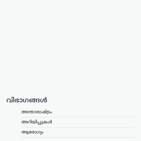
പിന്തുണയുമായി കേന്ദ്ര പാർലമെന്ററി
കാര്യ മന്ത്രി കിരൺ റിജിജു
രംഗത്തെത്തി. അമിത്…
തമിഴ്നാട്
,
സിനിമ
വിജയ്‌ക്കെതിരായ
വിവാഹമോചന ഹർജി
പിൻവലിച്ച് ഭാര്യ സംഗീത;
കുടുംബ കോടതിയിൽ
കേസ് അവസാനിച്ചു
ന്യൂസ് ഡെസ്ക്
ഓഗസ്റ്റ്‌ 7, 2026
തമിഴ്‌നാട് മുഖ്യമന്ത്രി കൂടിയായ തമിഴ്‌നാട്
വെട്രി കഴകം അധ്യക്ഷൻ
വിജയ്‌ക്കെതിരെ ഭാര്യ സംഗീത
വിഭാഗങ്ങൾ
സമർപ്പിച്ചിരുന്ന വിവാഹമോചന
ഹർജിയും താമസാവകാശ ഹർജിയും
പിൻവലിച്ചു. ചെങ്കൽപ്പേട്ട് ജില്ലാ കുടുംബ
അന്താരാഷ്ട്രം
കോടതിയിലാണ്…
അറിയിപ്പുകൾ
കേരളം
,
തിരുവനന്തപുരം
,
രാഷ്ട്രീയം
ആരോഗ്യം
കേന്ദ്രത്തിന്റെ എഥനോൾ-