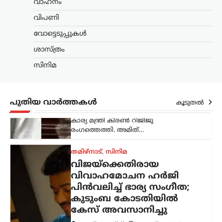
വാഹനം
ന്യൂസ് ഡെസ്ക്
ഓഗസ്റ്റ്‌ 7, 2026
വിപണി
പാർലമെന്റിൽ കേന്ദ്ര ആഭ്യന്തരമന്ത്രി
അമിത് ഷായുടെ അസാന്നിധ്യം
വോട്ടെടുപ്പുകൾ
ചൂണ്ടിക്കാട്ടി പ്രതിപക്ഷം പ്രതിഷേധം
ശാസ്ത്രം
ശക്തമാക്കുന്നതിനിടെ, അദ്ദേഹത്തിന്
പിന്തുണയുമായി കേന്ദ്ര പാർലമെന്ററി
സിനിമ
കാര്യ മന്ത്രി കിരൺ റിജിജു
രംഗത്തെത്തി. അമിത്…
തമിഴ്നാട്
,
സിനിമ
പുതിയ വാർത്തകൾ
കൂടുതൽ
വിജയ്‌ക്കെതിരായ
വിവാഹമോചന ഹർജി
പിൻവലിച്ച് ഭാര്യ സംഗീത;
കുടുംബ കോടതിയിൽ
കേസ് അവസാനിച്ചു
ന്യൂസ് ഡെസ്ക്
ഓഗസ്റ്റ്‌ 7, 2026
തമിഴ്‌നാട് മുഖ്യമന്ത്രി കൂടിയായ തമിഴ്‌നാട്
വെട്രി കഴകം അധ്യക്ഷൻ
വിജയ്‌ക്കെതിരെ ഭാര്യ സംഗീത
സമർപ്പിച്ചിരുന്ന വിവാഹമോചന