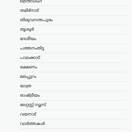
ട്രെൻഡിംഗ്
ആയങ്കിക്കായുള്ള
തിരച്ചിൽ ശക്തമാക്കി
തമിഴ്നാട്
പൊലീസ്
തിരുവനന്തപുരം
ന്യൂസ് ഡെസ്ക്
ഓഗസ്റ്റ്‌ 7, 2026
തൃശൂർ
നിരവധി ക്രിമിനൽ കേസുകളിൽ
ദേശീയം
പ്രതിയായ അർജുൻ ആയങ്കിക്കായുള്ള
തിരച്ചിൽ തുടരുന്നതിനിടെ പൊലീസിന്
പത്തനംതിട്ട
നിർണായക നിർദേശം നൽകി തൃശൂർ
സിറ്റി പൊലീസ് കമ്മിഷണർ. പ്രതിയെ
പാലക്കാട്
പിടികൂടുന്നതിനിടെ അടിയന്തര
ഭക്ഷണം
സാഹചര്യമുണ്ടായാൽ…
മലപ്പുറം
ട്രെൻഡിംഗ്
,
ദേശീയം
,
രാഷ്ട്രീയം
യാത്ര
ഭീകരരും തീവ്രവാദികളും
ഭയപ്പെടുന്ന നേതാവ്;
രാഷ്ട്രീയം
അമിത് ഷാ മറുപടി
ലേറ്റസ്റ്റ് ന്യൂസ്
പറയാൻ തുടങ്ങിയാൽ
വയനാട്
പ്രതിപക്ഷത്തിന്
താങ്ങാനാകില്ല: കിരൺ
വാർത്തകൾ
റിജിജു