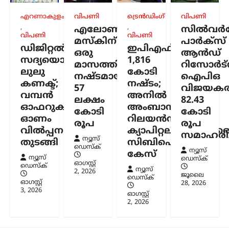
പുതിയ പരമോന്നത
നേതാവിന്റെ സാന്നിധ്യം
എറണാകുളം
വിപണി
ട്രെൻഡിംഗ്
വിപണി
കരുത്തെന്ന് ഇറാൻ
,
,
എലോൺ
സിൽവർസ്
വിപണി
വിപണി
പ്രസിഡന്റ്
മസ്കിന്
പാർക്സ്
ഡിജിറ്റൽ
ഇപിഎഫ്ഒയ്ക്ക്
ഒരു
ആൻഡ്
ന്യൂസ് ഡെസ്ക്
ഓഗസ്റ്റ്‌ 6, 2026
സദ്യയൊരുക്കി
1,816
മാസത്തിനുള്ളിൽ
റിസോർട്
ഇറാന്റെ പുതിയ പരമോന്നത നേതാവായ
ലുലു
കോടി
നഷ്ടമായത്
ഐപിഒ
മൊജ്തബ ഖമേനിയുമായി നേരിട്ട്
കണക്ട്;
നഷ്ടം;
57
വിജയകര
ആശയവിനിമയം നടത്തുന്നത് നിലവിൽ
വമ്പൻ
അനിൽ
ബുദ്ധിമുട്ടേറിയതാണെങ്കിലും,
ലക്ഷം
82.43
ഓഫറുകളുമായി
അംബാനിക്കും
അദ്ദേഹത്തിന്റെ നേതൃത്വം രാജ്യത്തിന്
കോടി
കോടി
വലിയ ആത്മവിശ്വാസവും കരുത്തും
ഓണം
റിലയൻസ്
രൂപ
രൂപ
പകരുന്നതായി പ്രസിഡന്റ് മസൂദ്…
വിൽപ്പന
ക്യാപിറ്റലിനുമെതിര
സമാഹരിച്
ന്യൂസ്
തുടങ്ങി
സിബിഐ
ഡെസ്ക്
കേരളം
,
ട്രെൻഡിംഗ്
,
ലേറ്റസ്റ്റ് ന്യൂസ്
ന്യൂസ്
കേസ്
ന്യൂസ്
ഡെസ്ക്
സ്ത്രീയെ
ഓഗസ്റ്റ്‌
ഡെസ്ക്
ന്യൂസ്
കരിങ്കുപ്പായത്തിൽ
2, 2026
ജൂലൈ
ഡെസ്ക്
ഓഗസ്റ്റ്‌
കുഴിച്ചുമൂടുന്ന പരിപാടി;
28, 2026
3, 2026
ഓഗസ്റ്റ്‌
നിഖാബ്
2, 2026
നിരോധിക്കണമെന്ന്
എം.എൻ. കാരശേരി