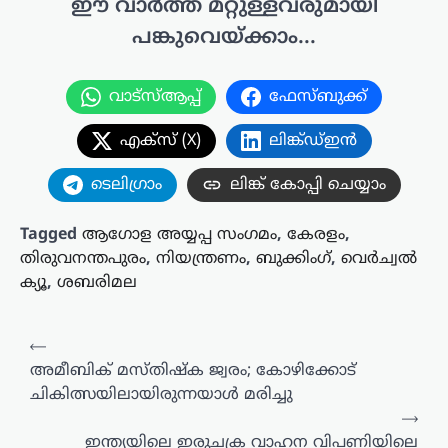
ഈ വാർത്ത മറ്റുള്ളവരുമായി
പങ്കുവെയ്ക്കാം...
വാട്സ്ആപ്പ്
ഫേസ്ബുക്ക്
എക്സ് (X)
ലിങ്ക്ഡ്ഇൻ
ടെലിഗ്രാം
ലിങ്ക് കോപ്പി ചെയ്യാം
Tagged
ആ​ഗോള അയ്യപ്പ സം​ഗമം
,
കേരളം
,
തിരുവനന്തപുരം
,
നിയന്ത്രണം
,
ബുക്കിംഗ്
,
വെർച്വൽ
ക്യൂ
,
ശബരിമല
പോസ്റ്റുകളിലൂടെ
⟵
അമീബിക് മസ്തിഷ്ക ജ്വരം; കോഴിക്കോട്
ചികിത്സയിലായിരുന്നയാള്‍ മരിച്ചു
⟶
ഇന്ത്യയിലെ ഇരുചക്ര വാഹന വിപണിയിലെ