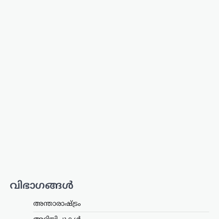
സിനിമ
‘നല്ലത് ചെയ്താൽ
ആരായാലും
പ്രശംസിക്കും’; ‘സംഘി’
വിമർശനങ്ങൾക്ക്
മറുപടിയുമായി ആർ.
മാധവൻ
ന്യൂസ് ഡെസ്ക്
ഓഗസ്റ്റ്‌ 6, 2026
സോഷ്യൽ മീഡിയയിൽ തനിക്കെതിരെ
ഉയരുന്ന ‘സംഘി’ (ആർഎസ്എസ്
അനുകൂലി) എന്ന വിമർശനങ്ങൾക്ക്
വ്യക്തമായ മറുപടിയുമായി നടൻ ആർ.
മാധവൻ. രാഷ്ട്രീയപരമായ ലേബലുകൾ
തന്നെ ബാധിക്കാറില്ലെന്നും,
ജനാധിപത്യപരമായി
തിരഞ്ഞെടുക്കപ്പെട്ട…
വിഭാഗങ്ങൾ
അന്താരാഷ്ട്രം
,
ട്രെൻഡിംഗ്
,
ലേറ്റസ്റ്റ് ന്യൂസ്
അന്താരാഷ്ട്രം
അലി ഖമേനിയുടെ