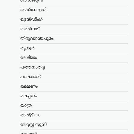
ഗാഡ്ജറ്റ്സ്
നിഖാബ്
ടെക്നോളജി
നിരോധിക്കണമെന്ന്
ട്രെൻഡിംഗ്
എം.എൻ. കാരശേരി
തമിഴ്നാട്
ന്യൂസ് ഡെസ്ക്
ഓഗസ്റ്റ്‌ 6, 2026
മുഖം പൂർണമായി മറയ്ക്കുന്ന പർദയായ
തിരുവനന്തപുരം
നിഖാബ് നിരോധിക്കണമെന്ന്
തൃശൂർ
എഴുത്തുകാരനും സാമൂഹ്യ
നിരീക്ഷകനുമായ എം.എൻ. കാരശേരി
ദേശീയം
അഭിപ്രായപ്പെട്ടു. നിഖാബ് ധരിക്കുന്നത്
വ്യക്തിസ്വാതന്ത്ര്യത്തിന്റെ ഭാഗമാണെന്ന
പത്തനംതിട്ട
വാദത്തോട് യോജിക്കാനാകില്ലെന്നും,
പാലക്കാട്
അത് സ്ത്രീകളെ…
ഭക്ഷണം
അന്താരാഷ്ട്രം
,
ട്രെൻഡിംഗ്
,
മലപ്പുറം
ലേറ്റസ്റ്റ് ന്യൂസ്
വാണിജ്യ കപ്പലുകൾക്ക്
യാത്ര
പുതിയ റൂട്ട്; ഹോർമുസിൽ
രാഷ്ട്രീയം
ഇറാനും ഒമാനും
ധാരണയിലെത്തി
ലേറ്റസ്റ്റ് ന്യൂസ്