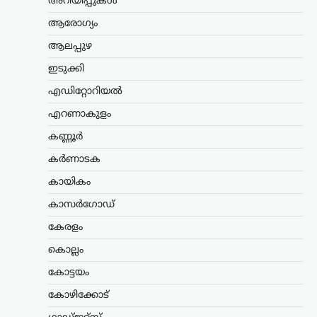
മരണത്തിന് പിന്നാലെ
അറിയിപ്പുകൾ
രാജ്യം തകരുമെന്ന്
ആരോഗ്യം
അമേരിക്കയും
ആലപ്പുഴ
ഇസ്രായേലും കരുതി;
പുതിയ പരമോന്നത
ഇടുക്കി
നേതാവിന്റെ സാന്നിധ്യം
എഡിറ്റോറിയൽ
കരുത്തെന്ന് ഇറാൻ
പ്രസിഡന്റ്
എറണാകുളം
ന്യൂസ് ഡെസ്ക്
ഓഗസ്റ്റ്‌ 6, 2026
കണ്ണൂർ
ഇറാന്റെ പുതിയ പരമോന്നത നേതാവായ
കർണാടക
മൊജ്തബ ഖമേനിയുമായി നേരിട്ട്
ആശയവിനിമയം നടത്തുന്നത് നിലവിൽ
കായികം
ബുദ്ധിമുട്ടേറിയതാണെങ്കിലും,
കാസർഗോഡ്
അദ്ദേഹത്തിന്റെ നേതൃത്വം രാജ്യത്തിന്
വലിയ ആത്മവിശ്വാസവും കരുത്തും
കേരളം
പകരുന്നതായി പ്രസിഡന്റ് മസൂദ്…
കൊല്ലം
കേരളം
,
ട്രെൻഡിംഗ്
,
ലേറ്റസ്റ്റ് ന്യൂസ്
കോട്ടയം
സ്ത്രീയെ
കോഴിക്കോട്
കരിങ്കുപ്പായത്തിൽ
കുഴിച്ചുമൂടുന്ന പരിപാടി;