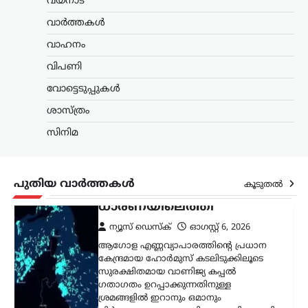
ന്യൂസ് ഡെസ്ക്
ഓഗസ്റ്റ്‌ 6, 2026
വയനാട്
ആഗോള എണ്ണവ്യാപാരത്തിന്റെ പ്രധാന
വാർത്തകൾ
കേന്ദ്രമായ ഹോർമുസ് കടലിടുക്കിലൂടെ
വാഹനം
സുരക്ഷിതമായ വാണിജ്യ കപ്പൽ
ഗതാഗതം ഉറപ്പാക്കുന്നതിനുള്ള
വിപണി
ശ്രമങ്ങളിൽ ഇറാനും ഒമാനും
നിർണായക പുരോഗതി കൈവരിച്ചതായി
വോട്ടെടുപ്പുകൾ
ഇറാൻ അറിയിച്ചു. പുതിയ…
ശാസ്ത്രം
സിനിമ
സിനിമ
‘നല്ലത് ചെയ്താൽ
ആരായാലും
പ്രശംസിക്കും’; ‘സംഘി’
പുതിയ വാർത്തകൾ
കൂടുതൽ
വിമർശനങ്ങൾക്ക്
മറുപടിയുമായി ആർ.
മാധവൻ
ന്യൂസ് ഡെസ്ക്
ഓഗസ്റ്റ്‌ 6, 2026
സോഷ്യൽ മീഡിയയിൽ തനിക്കെതിരെ
ഉയരുന്ന ‘സംഘി’ (ആർഎസ്എസ്
അനുകൂലി) എന്ന വിമർശനങ്ങൾക്ക്
വ്യക്തമായ മറുപടിയുമായി നടൻ ആർ.