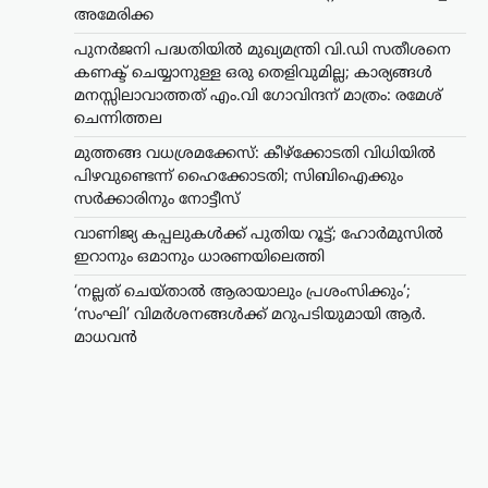
അമേരിക്ക
പുനർജനി പദ്ധതിയിൽ മുഖ്യമന്ത്രി വി.ഡി സതീശനെ
കണക്ട് ചെയ്യാനുള്ള ഒരു തെളിവുമില്ല; കാര്യങ്ങൾ
മനസ്സിലാവാത്തത് എം.വി ഗോവിന്ദന് മാത്രം: രമേശ്
ചെന്നിത്തല
മുത്തങ്ങ വധശ്രമക്കേസ്: കീഴ്‌ക്കോടതി വിധിയിൽ
പിഴവുണ്ടെന്ന് ഹൈക്കോടതി; സിബിഐക്കും
സർക്കാരിനും നോട്ടീസ്
വാണിജ്യ കപ്പലുകൾക്ക് പുതിയ റൂട്ട്; ഹോർമുസിൽ
ഇറാനും ഒമാനും ധാരണയിലെത്തി
‘നല്ലത് ചെയ്താൽ ആരായാലും പ്രശംസിക്കും’;
‘സംഘി’ വിമർശനങ്ങൾക്ക് മറുപടിയുമായി ആർ.
മാധവൻ