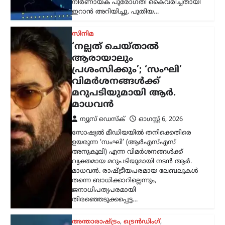
മാധവൻ. രാഷ്ട്രീയപരമായ ലേബലുകൾ
തന്നെ ബാധിക്കാറില്ലെന്നും,
ജനാധിപത്യപരമായി
തിരഞ്ഞെടുക്കപ്പെട്ട…
അന്താരാഷ്ട്രം
,
ട്രെൻഡിംഗ്
,
ലേറ്റസ്റ്റ് ന്യൂസ്
അലി ഖമേനിയുടെ
മരണത്തിന് പിന്നാലെ
രാജ്യം തകരുമെന്ന്
അമേരിക്കയും
ഇസ്രായേലും കരുതി;
പുതിയ പരമോന്നത
നേതാവിന്റെ സാന്നിധ്യം
കരുത്തെന്ന് ഇറാൻ
പ്രസിഡന്റ്
ന്യൂസ് ഡെസ്ക്
ഓഗസ്റ്റ്‌ 6, 2026
ഇറാന്റെ പുതിയ പരമോന്നത നേതാവായ
മൊജ്തബ ഖമേനിയുമായി നേരിട്ട്
ആശയവിനിമയം നടത്തുന്നത് നിലവിൽ