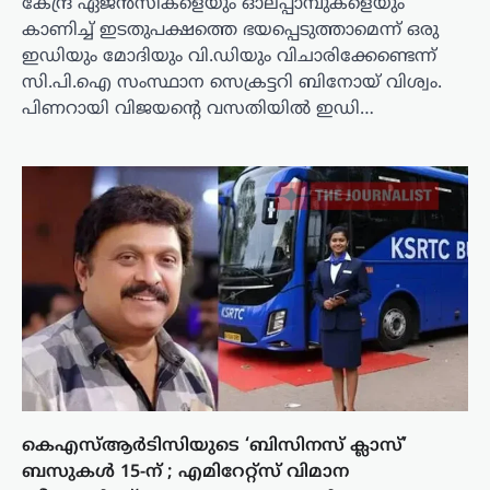
കേന്ദ്ര ഏജൻസികളെയും ഓലപ്പാമ്പുകളെയും
കാണിച്ച് ഇടതുപക്ഷത്തെ ഭയപ്പെടുത്താമെന്ന് ഒരു
ഇഡിയും മോദിയും വി.ഡിയും വിചാരിക്കേണ്ടെന്ന്
സി.പി.ഐ സംസ്ഥാന സെക്രട്ടറി ബിനോയ് വിശ്വം.
പിണറായി വിജയന്റെ വസതിയിൽ ഇഡി…
കെഎസ്ആർടിസിയുടെ ‘ബിസിനസ് ക്ലാസ്’
ബസുകൾ 15-ന് ; എമിറേറ്റ്‌സ് വിമാന