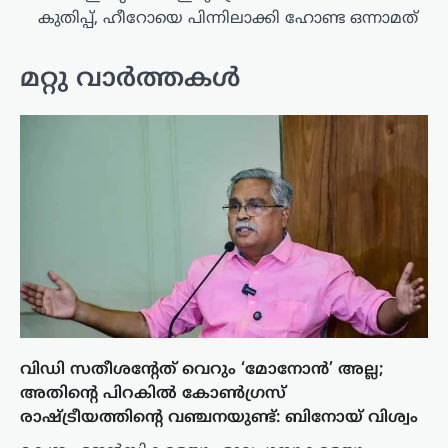
കുതിപ്പ്, ഹീറോയെ പിന്നിലാക്കി ഹോണ്ട ഒന്നാമത്
മറ്റു വാർത്തകൾ
വിഡി സതീശന്റേത് വെറും ‘മോനോന്‍’ അല്ല;
അതിന്റെ പിറകില്‍ കോണ്‍ഗ്രസ്
രാഷ്ട്രീയത്തിന്റെ വഞ്ചനയുണ്ട്: ബിനോയ് വിശ്വം