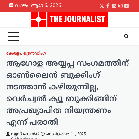
Skip
വ്യാഴം, ആഗ 6, 2026
Twitter
Facebook
LinkedIn
Instagr
yout
to
content
കേരളം
,
ട്രെൻഡിംഗ്
ആഗോള അയ്യപ്പ സംഗമത്തിന്
ഓൺലൈൻ ബുക്കിംഗ്
നടത്താൻ കഴിയുന്നില്ല,
വെർച്വൽ ക്യൂ ബുക്കിങ്ങിന്
അപ്രഖ്യാപിത നിയന്ത്രണം
എന്ന് പരാതി
ന്യൂസ് ഡെസ്ക്
സെപ്റ്റംബർ 11, 2025