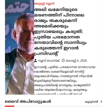
ബുദ്ധിമുട്ടേറിയതാണെങ്കിലും,
അദ്ദേഹത്തിന്റെ നേതൃത്വം രാജ്യത്തിന്
വലിയ ആത്മവിശ്വാസവും കരുത്തും
പകരുന്നതായി പ്രസിഡന്റ് മസൂദ്…
കേരളം
,
ട്രെൻഡിംഗ്
,
ലേറ്റസ്റ്റ് ന്യൂസ്
സ്ത്രീയെ
കരിങ്കുപ്പായത്തിൽ
കുഴിച്ചുമൂടുന്ന പരിപാടി;
നിഖാബ്
നിരോധിക്കണമെന്ന്
എം.എൻ. കാരശേരി
ന്യൂസ് ഡെസ്ക്
ഓഗസ്റ്റ്‌ 6, 2026
മുഖം പൂർണമായി മറയ്ക്കുന്ന പർദയായ
നിഖാബ് നിരോധിക്കണമെന്ന്
എഴുത്തുകാരനും സാമൂഹ്യ
നിരീക്ഷകനുമായ എം.എൻ. കാരശേരി
അഭിപ്രായപ്പെട്ടു. നിഖാബ് ധരിക്കുന്നത്
വ്യക്തിസ്വാതന്ത്ര്യത്തിന്റെ ഭാഗമാണെന്ന
വാദത്തോട് യോജിക്കാനാകില്ലെന്നും,
ലൈവ് അപ്‌ഡേറ്റുകൾ
കൂടുതൽ
അത് സ്ത്രീകളെ…