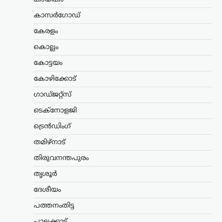
വരുന്ന സ്വാതന്ത്ര്യദിനത്തിൽ പ്രധാനമന്ത്രി
കാസർഗോഡ്
നരേന്ദ്ര മോദി വിദ്യാർത്ഥികളെയും
യുവജനങ്ങളെയും പ്രത്യേകമായി
കേരളം
അഭിസംബോധന ചെയ്യണമെന്നും
കൊല്ലം
രാജ്യത്തിന്റെ ഭാവിയുമായി ബന്ധപ്പെട്ട
വികസന നയങ്ങൾ
കോട്ടയം
വിശദീകരിക്കണമെന്നും കോക്ക്റോച്ച്
ജനതാ പാർട്ടി (സിജെപി)…
കോഴിക്കോട്
ഗാഡ്ജറ്റ്സ്
ട്രെൻഡിംഗ്
,
ദേശീയം
,
ലേറ്റസ്റ്റ് ന്യൂസ്
ടെക്നോളജി
നീറ്റ് ചോദ്യപേപ്പർ ചോർച്ച:
എൻടിഎ വിദഗ്ധരുടെ
ട്രെൻഡിംഗ്
പങ്ക് ഉൾപ്പെടെ
തമിഴ്നാട്
ആസൂത്രിത
ഗൂഢാലോചനയെന്ന്
തിരുവനന്തപുരം
സിബിഐ
തൃശൂർ
ന്യൂസ് ഡെസ്ക്
ഓഗസ്റ്റ്‌ 7, 2026
ദേശീയം
നീറ്റ്ചോ ദ്യപേപ്പർ ചോർച്ചയ്ക്ക് പിന്നിൽ
പത്തനംതിട്ട
കൃത്യമായ ആസൂത്രണത്തോടെയുള്ള
ഗൂഢാലോചന ഉണ്ടായിരുന്നുവെന്ന്
പാലക്കാട്