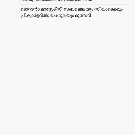
ടൊറന്റോ മാസ്റ്റേഴ്സ്: സബലെങ്കയും സ്വിയാടെക്കും
പ്രീക്വാർട്ടറിൽ; പെഗുലയും മുന്നേറി
കായികം