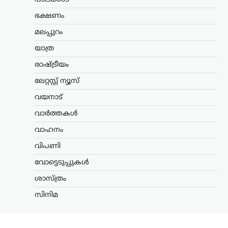
സിബിഐ കണ്ടെത്തി. നാഷണൽ
ടെസ്റ്റിംഗ് ഏജൻസിയുടെ (എൻടിഎ) ചില
ഭക്ഷണം
സബ്ജക്ട് വിദഗ്ധർക്കും ചോർച്ചയിൽ
മലപ്പുറം
നിർണായക
പങ്കുണ്ടായിരുന്നുവെന്നാണ്…
യാത്ര
രാഷ്ട്രീയം
ട്രെൻഡിംഗ്
,
ദേശീയം
,
ലേറ്റസ്റ്റ് ന്യൂസ്
അയോധ്യ രാമക്ഷേത്ര
ലേറ്റസ്റ്റ് ന്യൂസ്
ഫണ്ടിൽ ക്രമക്കേടില്ലെന്ന്
വയനാട്
സർക്കാർ; 3,300 കോടി
രൂപയുടെ കണക്കുകൾ
വാർത്തകൾ
ഓഡിറ്റ് ചെയ്തതായി
വാഹനം
വിശദീകരണം
വിപണി
ന്യൂസ് ഡെസ്ക്
ഓഗസ്റ്റ്‌ 7, 2026
വോട്ടെടുപ്പുകൾ
അയോധ്യ രാമക്ഷേത്രത്തിനായി ലഭിച്ച
3,300 കോടി രൂപയുടെ സംഭാവനകളുടെ
ശാസ്ത്രം
വിനിയോഗത്തിൽ യാതൊരു ക്രമക്കേടും
നടന്നിട്ടില്ലെന്ന് സർക്കാർ വൃത്തങ്ങൾ
സിനിമ
വ്യക്തമാക്കി. സംഭാവന തുകയുടെ
ഉപയോഗവുമായി ബന്ധപ്പെട്ട് ഉയർന്ന
ആരോപണങ്ങൾ…