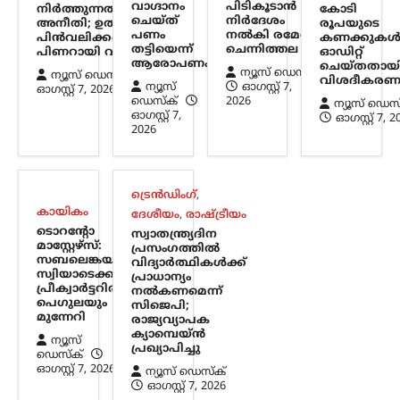
വ്യക്തമാക്കി. സംഭാവന തുകയുടെ
വാഗ്ദാനം
പിടികൂടാന്‍
നിർത്തുന്നത്
കോടി
ഉപയോഗവുമായി ബന്ധപ്പെട്ട് ഉയർന്ന
ചെയ്ത്
നിര്‍ദേശം
അനീതി; ഉത്തരവ്
രൂപയുടെ
പണം
നല്‍കി രമേശ്
പിൻവലിക്കണമെന്ന്
ആരോപണങ്ങൾ…
കണക്കുക
തട്ടിയെന്ന്
ചെന്നിത്തല
പിണറായി വിജയൻ
ഓഡിറ്റ്
ആരോപണം
ചെയ്തതായ
ന്യൂസ് ഡെസ്ക്
ന്യൂസ് ഡെസ്ക്
കായികം
വിശദീകരണ
ന്യൂസ്
ഓഗസ്റ്റ്‌ 7,
ഓഗസ്റ്റ്‌ 7, 2026
ടൊറന്റോ മാസ്റ്റേഴ്സ്:
ഡെസ്ക്
2026
ന്യൂസ് ഡെസ
ഓഗസ്റ്റ്‌ 7,
സബലെങ്കയും
ഓഗസ്റ്റ്‌ 7, 
2026
സ്വിയാടെക്കും
പ്രീക്വാർട്ടറിൽ; പെഗുലയും
മുന്നേറി
ട്രെൻഡിംഗ്
,
ന്യൂസ് ഡെസ്ക്
ഓഗസ്റ്റ്‌ 7, 2026
കായികം
ദേശീയം
,
രാഷ്ട്രീയം
ടൊറന്റോ
ഡബ്ല്യുടിഎ ടൊറന്റോ മാസ്റ്റേഴ്സ് ടെന്നീസ്
സ്വാതന്ത്ര്യദിന
മാസ്റ്റേഴ്സ്:
പ്രസംഗത്തിൽ
ടൂർണമെന്റിൽ ലോക ഒന്നാം നമ്പർ താരം
സബലെങ്കയും
വിദ്യാർത്ഥികൾക്ക്
അരിന സബലെങ്ക പ്രീക്വാർട്ടറിലേക്ക്
സ്വിയാടെക്കും
പ്രാധാന്യം
മുന്നേറി. നാലാം റൗണ്ടിൽ ചൈനയുടെ
പ്രീക്വാർട്ടറിൽ;
നൽകണമെന്ന്
ഷാങ് ഷുവായിയെ 6-3, 6-4…
പെഗുലയും
സിജെപി;
മുന്നേറി
രാജ്യവ്യാപക
ക്യാമ്പെയ്ൻ
ട്രെൻഡിംഗ്
,
ദേശീയം
,
രാഷ്ട്രീയം
ന്യൂസ്
പ്രഖ്യാപിച്ചു
ഡെസ്ക്
സ്വാതന്ത്ര്യദിന
ഓഗസ്റ്റ്‌ 7, 2026
ന്യൂസ് ഡെസ്ക്
പ്രസംഗത്തിൽ
ഓഗസ്റ്റ്‌ 7, 2026