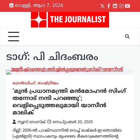
Skip
വെള്ളി, ആഗ 7, 2026
Twitter
Facebook
LinkedIn
Instagr
yout
to
content
ടാഗ്:
പി ചിദംബരം
ട്രെൻഡിംഗ്
,
രാഷ്ട്രീയം
‘മുൻ പ്രധാനമന്ത്രി മൻമോഹൻ സിംഗ്
തന്നോട് നന്ദി പറഞ്ഞു’;
വെളിപ്പെടുത്തലുമായി യാസീൻ
മാലിക്
ന്യൂസ് ഡെസ്ക്
സെപ്റ്റംബർ 20, 2025
ദില്ലി: 2006-ൽ പാകിസ്ഥാനിൽ വെച്ച് ലഷ്കർ-ഇ-തൊയ്ബ
(എൽഇടി) സ്ഥാപകനും മുംബൈ ഭീകരാക്രമണത്തിന്റെ