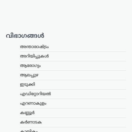
ടൊറന്റോ മാസ്റ്റേഴ്സ്:
സബലെങ്കയും
സ്വിയാടെക്കും
പ്രീക്വാർട്ടറിൽ; പെഗുലയും
മുന്നേറി
വിഭാഗങ്ങൾ
ന്യൂസ് ഡെസ്ക്
ഓഗസ്റ്റ്‌ 7, 2026
ഡബ്ല്യുടിഎ ടൊറന്റോ മാസ്റ്റേഴ്സ് ടെന്നീസ്
അന്താരാഷ്ട്രം
ടൂർണമെന്റിൽ ലോക ഒന്നാം നമ്പർ താരം
അറിയിപ്പുകൾ
അരിന സബലെങ്ക പ്രീക്വാർട്ടറിലേക്ക്
മുന്നേറി. നാലാം റൗണ്ടിൽ ചൈനയുടെ
ആരോഗ്യം
ഷാങ് ഷുവായിയെ 6-3, 6-4…
ആലപ്പുഴ
ട്രെൻഡിംഗ്
,
ദേശീയം
,
രാഷ്ട്രീയം
ഇടുക്കി
സ്വാതന്ത്ര്യദിന
എഡിറ്റോറിയൽ
പ്രസംഗത്തിൽ
വിദ്യാർത്ഥികൾക്ക്
എറണാകുളം
പ്രാധാന്യം നൽകണമെന്ന്
കണ്ണൂർ
സിജെപി; രാജ്യവ്യാപക
ക്യാമ്പെയ്ൻ പ്രഖ്യാപിച്ചു
കർണാടക
ന്യൂസ് ഡെസ്ക്
ഓഗസ്റ്റ്‌ 7, 2026
കായികം