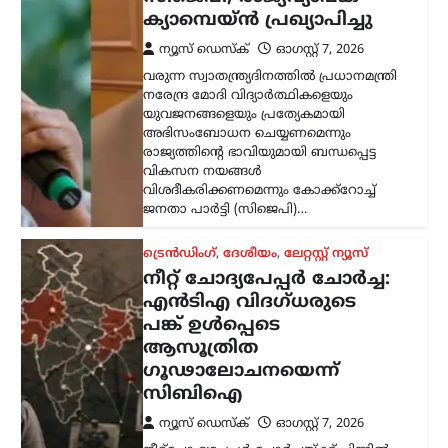
ക്യാമ്പെയ്ൻ പ്രഖ്യാപിച്ചു
ന്യൂസ് ഡെസ്ക്
ഓഗസ്റ്റ്‌ 7, 2026
വരുന്ന സ്വാതന്ത്ര്യദിനത്തിൽ പ്രധാനമന്ത്രി
നരേന്ദ്ര മോദി വിദ്യാർത്ഥികളെയും
യുവജനങ്ങളെയും പ്രത്യേകമായി
അഭിസംബോധന ചെയ്യണമെന്നും
രാജ്യത്തിന്റെ ഭാവിയുമായി ബന്ധപ്പെട്ട
വികസന നയങ്ങൾ
വിശദീകരിക്കണമെന്നും കോക്ക്റോച്ച്
ജനതാ പാർട്ടി (സിജെപി)…
ട്രെൻഡിംഗ്
,
ദേശീയം
,
ലേറ്റസ്റ്റ് ന്യൂസ്
നീറ്റ് ചോദ്യപേപ്പർ ചോർച്ച:
എൻടിഎ വിദഗ്ധരുടെ
പങ്ക് ഉൾപ്പെടെ
ആസൂത്രിത
ഗൂഢാലോചനയെന്ന്
സിബിഐ
ന്യൂസ് ഡെസ്ക്
ഓഗസ്റ്റ്‌ 7, 2026