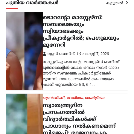
പുതിയ വാർത്തകൾ
കൂടുതൽ
കായികം
ടൊറന്റോ മാസ്റ്റേഴ്സ്:
സബലെങ്കയും
സ്വിയാടെക്കും
പ്രീക്വാർട്ടറിൽ; പെഗുലയും
മുന്നേറി
ന്യൂസ് ഡെസ്ക്
ഓഗസ്റ്റ്‌ 7, 2026
ഡബ്ല്യുടിഎ ടൊറന്റോ മാസ്റ്റേഴ്സ് ടെന്നീസ്
ടൂർണമെന്റിൽ ലോക ഒന്നാം നമ്പർ താരം
അരിന സബലെങ്ക പ്രീക്വാർട്ടറിലേക്ക്
മുന്നേറി. നാലാം റൗണ്ടിൽ ചൈനയുടെ
ഷാങ് ഷുവായിയെ 6-3, 6-4…
ട്രെൻഡിംഗ്
,
ദേശീയം
,
രാഷ്ട്രീയം
സ്വാതന്ത്ര്യദിന
പ്രസംഗത്തിൽ
വിദ്യാർത്ഥികൾക്ക്
പ്രാധാന്യം നൽകണമെന്ന്
സിജെപി; രാജ്യവ്യാപക