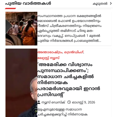
തമിഴ്നാട് ദേവസ്വം വകുപ്പ്
പുതിയ വാർത്തകൾ
കൂടുതൽ
ന്യൂസ് ഡെസ്ക്
ഓഗസ്റ്റ്‌ 9, 2026
സംസ്ഥാനത്തെ പ്രധാന ക്ഷേത്രങ്ങളിൽ
മൊബൈൽ ഫോൺ ഉപയോഗത്തിനും
റീൽസ് ചിത്രീകരണത്തിനും നിയന്ത്രണം
ഏർപ്പെടുത്തി തമിഴ്നാട് ഹിന്ദു മത-
ദേവസ്വം വകുപ്പ്. സെപ്റ്റംബർ 1 മുതൽ
പുതിയ നിർദേശങ്ങൾ പ്രാബല്യത്തിൽ…
അന്താരാഷ്ട്രം
,
ട്രെൻഡിംഗ്
,
ലേറ്റസ്റ്റ് ന്യൂസ്
‘അമേരിക്ക വിശ്വാസം
പുനഃസ്ഥാപിക്കണം’;
സമാധാന ചർച്ചകളിൽ
നിർണായക
പരാമർശവുമായി ഇറാൻ
പ്രസിഡന്റ്
ന്യൂസ് ഡെസ്ക്
ഓഗസ്റ്റ്‌ 9, 2026
യുഎസുമായുള്ള സമാധാന
ചർച്ചകളെക്കുറിച്ച് നിർണായക