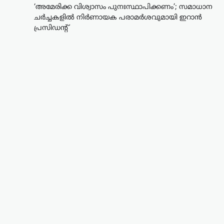
‘അമേരിക്ക വിശ്വാസം പുനഃസ്ഥാപിക്കണം’; സമാധാന
ചർച്ചകളിൽ നിർണായക പരാമർശവുമായി ഇറാൻ
പ്രസിഡന്റ്