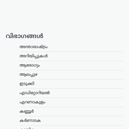
വിഭാഗങ്ങൾ
അന്താരാഷ്ട്രം
,
ട്രെൻഡിംഗ്
,
അന്താരാഷ്ട്രം
ലേറ്റസ്റ്റ് ന്യൂസ്
അറിയിപ്പുകൾ
‘അമേരിക്ക വിശ്വാസം
പുനഃസ്ഥാപിക്കണം’;
ആരോഗ്യം
സമാധാന ചർച്ചകളിൽ
ആലപ്പുഴ
നിർണായക
പരാമർശവുമായി ഇറാൻ
ഇടുക്കി
പ്രസിഡന്റ്
എഡിറ്റോറിയൽ
ന്യൂസ് ഡെസ്ക്
ഓഗസ്റ്റ്‌ 9, 2026
എറണാകുളം
യുഎസുമായുള്ള സമാധാന
കണ്ണൂർ
ചർച്ചകളെക്കുറിച്ച് നിർണായക
പരാമർശങ്ങളുമായി ഇറാൻ പ്രസിഡന്റ്
കർണാടക
മസൂദ് പെഷേഷ്കിയാൻ. ഇരു
രാജ്യങ്ങളും തമ്മിൽ നിലവിലുള്ള