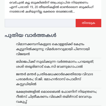
വെർച്വൽ ക്യൂ ബുക്കിങ്ങിന് അപ്രഖ്യാപിത നിയന്ത്രണം
എന്ന് പരാതി 19, 20 തീയതികളിൽ ഓൺലൈന ബുക്കിംഗ്
നടത്താൻ കഴിയുന്നില്ല ഭക്തരെ തടഞ്ഞാൽ…
തിരയുക
പുതിയ വാർത്തകൾ
വിമാനക്കമ്പനികളുടെ കൊള്ളയ്ക്ക് കേന്ദ്രം
കൂട്ടുനിൽക്കുന്നു; വിമർശനവുമായി പിണറായി
വിജയൻ
ബിജെപിക്ക് സുഖിക്കുന്ന വര്‍ത്തമാനം പറയരുത്;
ശശി തരൂരിനോട് കെ.സി വേണുഗോപാൽ
ജന്തർ മന്തർ പ്രതിഷേധക്കാർക്കെതിരായ വിവാദ
പരാമർശം; ടി.ജി. മോഹൻദാസ് പൊലീസ്
കസ്റ്റഡിയിൽ
ക്ഷേത്രങ്ങളിൽ മൊബൈൽ ഫോണിന് നിയന്ത്രണം;
റീൽസ് ചിത്രീകരണം വിലക്കി തമിഴ്നാട് ദേവസ്വം
വകുപ്പ്