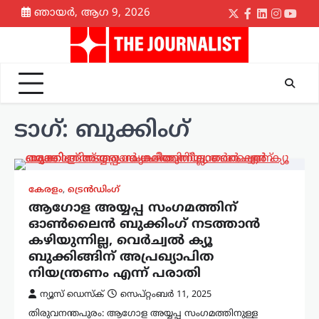
Skip
ഞായർ, ആഗ 9, 2026
Twitter
Facebook
LinkedIn
Instagr
yout
to
content
ടാഗ്:
ബുക്കിംഗ്
കേരളം
,
ട്രെൻഡിംഗ്
ആഗോള അയ്യപ്പ സംഗമത്തിന്
ഓൺലൈൻ ബുക്കിംഗ് നടത്താൻ
കഴിയുന്നില്ല, വെർച്വൽ ക്യൂ
ബുക്കിങ്ങിന് അപ്രഖ്യാപിത
നിയന്ത്രണം എന്ന് പരാതി
ന്യൂസ് ഡെസ്ക്
സെപ്റ്റംബർ 11, 2025
തിരുവനന്തപുരം: ആഗോള അയ്യപ്പ സംഗമത്തിനുള്ള