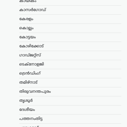
കായികം
ധാരണാപത്രത്തിന്റെ അടിസ്ഥാനത്തിൽ
കാസർഗോഡ്
സമാധാനത്തിന്റെ പാതയിലൂടെ
മുന്നോട്ടുപോകാൻ ഇറാൻ
കേരളം
പ്രതിജ്ഞാബദ്ധമാണെന്നും…
കൊല്ലം
കായികം
കോട്ടയം
വൈഭവ് സൂര്യവംശിയുടെ
കോഴിക്കോട്
പ്രായത്തെക്കുറിച്ച് വിദേശ
ക്രിക്കറ്റ്
ഗാഡ്ജറ്റ്സ്
ആരാധകർക്കിടയിൽ
ടെക്നോളജി
ഇപ്പോഴും സംശയങ്ങൾ
നിലനിൽക്കുന്നു: ബ്രെറ്റ് ലീ
ട്രെൻഡിംഗ്
ന്യൂസ് ഡെസ്ക്
ഓഗസ്റ്റ്‌ 9, 2026
തമിഴ്നാട്
ഇന്ത്യൻ ക്രിക്കറ്റിലെ കൗമാരതാരം
തിരുവനന്തപുരം
വൈഭവ് സൂര്യവംശിയുടെ
തൃശൂർ
പ്രായത്തെക്കുറിച്ച് വിദേശ ക്രിക്കറ്റ്
ആരാധകർക്കിടയിൽ ഇപ്പോഴും
ദേശീയം
സംശയങ്ങൾ നിലനിൽക്കുന്നുണ്ടെന്ന്
മുൻ ഓസ്ട്രേലിയൻ പേസർ ബ്രെറ്റ് ലീ.
പത്തനംതിട്ട
എന്നാൽ താരത്തിന്റെ പ്രായത്തെ…