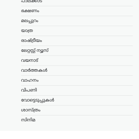
പാലക്കാട്
കേരളം
,
തിരുവനന്തപുരം
,
ലേറ്റസ്റ്റ് ന്യൂസ്
ഭക്ഷണം
വന്ദേമാതരം മുഴുവനായി
മലപ്പുറം
പാടണമെന്ന സർക്കുലർ;
സർക്കാർ നിലപാടല്ലെന്ന്
യാത്ര
മന്ത്രി കെ. മുരളീധരൻ
രാഷ്ട്രീയം
ന്യൂസ് ഡെസ്ക്
ഓഗസ്റ്റ്‌ 9, 2026
ലേറ്റസ്റ്റ് ന്യൂസ്
സ്വാതന്ത്ര്യദിനാഘോഷങ്ങളുടെ ഭാഗമായി
വയനാട്
നടക്കുന്ന ചടങ്ങുകളിൽ വന്ദേമാതരം
പൂർണമായും ആലപിക്കണമെന്ന ചീഫ്
വാർത്തകൾ
സെക്രട്ടറിയുടെ സർക്കുലറിനെതിരെ
പ്രതികരിച്ച് മന്ത്രി കെ. മുരളീധരൻ. കേന്ദ്ര
വാഹനം
സർക്കാർ പ്രോട്ടോക്കോൾ കേരളത്തിൽ
വിപണി
അതേപടി നടപ്പാക്കില്ലെന്നും…
വോട്ടെടുപ്പുകൾ
ട്രെൻഡിംഗ്
,
തമിഴ്നാട്
,
വാർത്തകൾ
ശാസ്ത്രം
ക്ഷേത്രങ്ങളിൽ
മൊബൈൽ ഫോണിന്
സിനിമ
നിയന്ത്രണം; റീൽസ്
ചിത്രീകരണം വിലക്കി