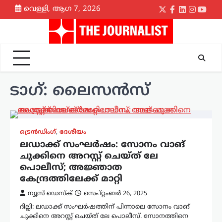
Skip
വെള്ളി, ആഗ 7, 2026
Twitter
Facebook
LinkedIn
Instagr
yout
to
content
ടാഗ്:
ലൈസൻസ്
ട്രെൻഡിംഗ്
,
ദേശീയം
ലഡാക്ക് സംഘർഷം: സോനം വാങ്
ചുക്കിനെ അറസ്റ്റ് ചെയ്ത് ലേ
പൊലീസ്; അജ്ഞാത
കേന്ദ്രത്തിലേക്ക് മാറ്റി
ന്യൂസ് ഡെസ്ക്
സെപ്റ്റംബർ 26, 2025
ദില്ലി: ലഡാക്ക് സംഘർഷത്തിന് പിന്നാലെ സോനം വാങ്
ചുക്കിനെ അറസ്റ്റ് ചെയ്ത് ലേ പൊലീസ്. സോനത്തിനെ