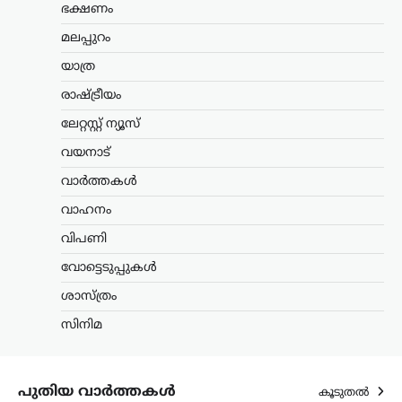
ഭക്ഷണം
ന്യൂസ് ഡെസ്ക്
ഓഗസ്റ്റ്‌ 7, 2026
അയോധ്യ രാമക്ഷേത്രത്തിനായി ലഭിച്ച
മലപ്പുറം
3,300 കോടി രൂപയുടെ സംഭാവനകളുടെ
യാത്ര
വിനിയോഗത്തിൽ യാതൊരു ക്രമക്കേടും
നടന്നിട്ടില്ലെന്ന് സർക്കാർ വൃത്തങ്ങൾ
രാഷ്ട്രീയം
വ്യക്തമാക്കി. സംഭാവന തുകയുടെ
ഉപയോഗവുമായി ബന്ധപ്പെട്ട് ഉയർന്ന
ലേറ്റസ്റ്റ് ന്യൂസ്
ആരോപണങ്ങൾ…
വയനാട്
കേരളം
,
തിരുവനന്തപുരം
,
വാർത്തകൾ
വാർത്തകൾ
വീട്ടുപടിക്കലെ പെൻഷൻ
വാഹനം
വിതരണം നിർത്തുന്നത്
വിപണി
അനീതി; ഉത്തരവ്
പിൻവലിക്കണമെന്ന്
വോട്ടെടുപ്പുകൾ
പിണറായി വിജയൻ
ശാസ്ത്രം
ന്യൂസ് ഡെസ്ക്
ഓഗസ്റ്റ്‌ 7, 2026
സിനിമ
സഹകരണ ബാങ്കുകൾ മുഖേന
ഗുണഭോക്താക്കളുടെ വീടുകളിലെത്തി
ക്ഷേമപെൻഷൻ വിതരണം ചെയ്യുന്ന
സംവിധാനം അവസാനിപ്പിക്കാനുള്ള
പുതിയ വാർത്തകൾ
കൂടുതൽ
സർക്കാർ നടപടിയെ വിമർശിച്ച്