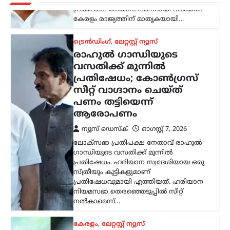
പ്രതിപക്ഷ നേതാവ് പിണറായി വിജയൻ.
കേരളം രാജ്യത്തിന് മാതൃകയായി…
ട്രെൻഡിംഗ്
,
ലേറ്റസ്റ്റ് ന്യൂസ്
രാഹുൽ ഗാന്ധിയുടെ
വസതിക്ക് മുന്നിൽ
പ്രതിഷേധം; കോൺഗ്രസ്
സീറ്റ് വാഗ്ദാനം ചെയ്ത്
പണം തട്ടിയെന്ന്
ആരോപണം
ന്യൂസ് ഡെസ്ക്
ഓഗസ്റ്റ്‌ 7, 2026
ലോക്സഭാ പ്രതിപക്ഷ നേതാവ് രാഹുൽ
ഗാന്ധിയുടെ വസതിക്ക് മുന്നിൽ
പ്രതിഷേധം. ഹരിയാന സ്വദേശിയായ ഒരു
സ്ത്രീയും കുട്ടികളുമാണ്
പ്രതിഷേധവുമായി എത്തിയത്. ഹരിയാന
നിയമസഭാ തെരഞ്ഞെടുപ്പിൽ സീറ്റ്
നൽകാമെന്ന്…
കേരളം
,
ലേറ്റസ്റ്റ് ന്യൂസ്