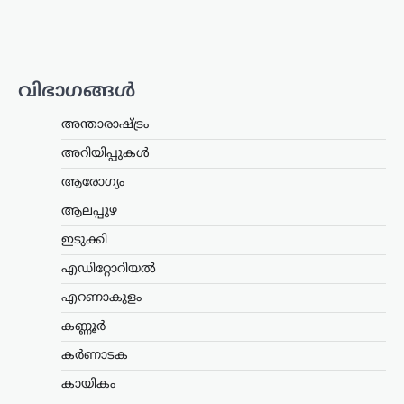
ട്രെൻഡിംഗ്
,
ലേറ്റസ്റ്റ് ന്യൂസ്
രാഹുൽ ഗാന്ധിയുടെ
വിഭാഗങ്ങൾ
വസതിക്ക് മുന്നിൽ
പ്രതിഷേധം; കോൺഗ്രസ്
അന്താരാഷ്ട്രം
സീറ്റ് വാഗ്ദാനം ചെയ്ത്
പണം തട്ടിയെന്ന്
അറിയിപ്പുകൾ
ആരോപണം
ആരോഗ്യം
ന്യൂസ് ഡെസ്ക്
ഓഗസ്റ്റ്‌ 7, 2026
ആലപ്പുഴ
ലോക്സഭാ പ്രതിപക്ഷ നേതാവ് രാഹുൽ
ഇടുക്കി
ഗാന്ധിയുടെ വസതിക്ക് മുന്നിൽ
പ്രതിഷേധം. ഹരിയാന സ്വദേശിയായ ഒരു
എഡിറ്റോറിയൽ
സ്ത്രീയും കുട്ടികളുമാണ്
പ്രതിഷേധവുമായി എത്തിയത്. ഹരിയാന
എറണാകുളം
നിയമസഭാ തെരഞ്ഞെടുപ്പിൽ സീറ്റ്
കണ്ണൂർ
നൽകാമെന്ന്…
കർണാടക
കേരളം
,
ലേറ്റസ്റ്റ് ന്യൂസ്
കായികം
അര്‍ജുന്‍ ആയങ്കിക്കായി