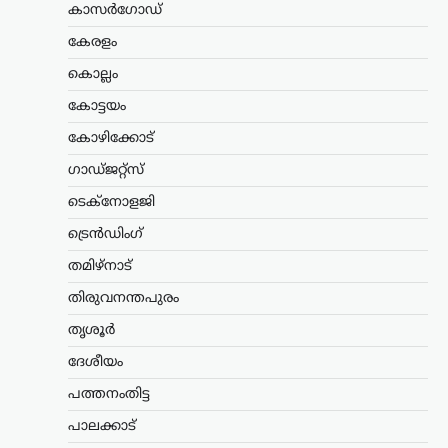
വ്യാപക തിരച്ചില്‍;
കാസർഗോഡ്
വേഗത്തില്‍ പിടികൂടാന്‍
കേരളം
നിര്‍ദേശം നല്‍കി രമേശ്
ചെന്നിത്തല
കൊല്ലം
കോട്ടയം
ന്യൂസ് ഡെസ്ക്
ഓഗസ്റ്റ്‌ 7, 2026
പൊലീസിനെ പരസ്യമായി വെല്ലുവിളിച്ച
കോഴിക്കോട്
അര്‍ജുന്‍ ആയങ്കിയെ എത്രയും വേഗം
ഗാഡ്ജറ്റ്സ്
പിടികൂടാന്‍ ആഭ്യന്തരമന്ത്രി രമേശ്
ചെന്നിത്തല നിര്‍ദേശം നല്‍കിയതിനെ
ടെക്നോളജി
തുടര്‍ന്ന് സംസ്ഥാനത്ത് പൊലീസ്
പരിശോധന ശക്തമാക്കി.
ട്രെൻഡിംഗ്
കൊച്ചിയടക്കമുള്ള വിവിധ…
തമിഴ്നാട്
ട്രെൻഡിംഗ്
,
ദേശീയം
,
ലേറ്റസ്റ്റ് ന്യൂസ്
തിരുവനന്തപുരം
അയോധ്യ രാമക്ഷേത്ര
തൃശൂർ
ഫണ്ടിൽ ക്രമക്കേടില്ലെന്ന്
സർക്കാർ; 3,300 കോടി
ദേശീയം
രൂപയുടെ കണക്കുകൾ
പത്തനംതിട്ട
ഓഡിറ്റ് ചെയ്തതായി
പാലക്കാട്
വിശദീകരണം