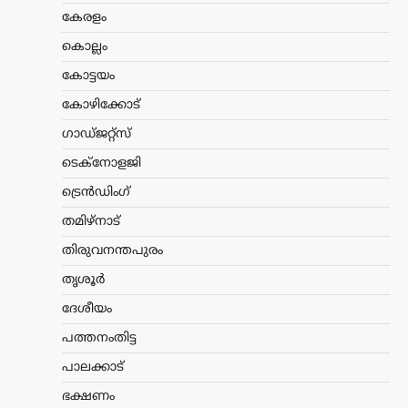
ന്യൂസ് ഡെസ്ക്
ഓഗസ്റ്റ്‌ 9, 2026
കേരളം
ഡൽഹിയിലെ ജന്തർ മന്തറിൽ സമരം
കൊല്ലം
നടത്തിയ വിദ്യാർഥികളെ അധിക്ഷേപിച്ച
സംഭവത്തിൽ ആർഎസ്എസ് നേതാവ്
കോട്ടയം
ടി.ജി. മോഹൻദാസിനെ പൊലീസ്
കോഴിക്കോട്
കസ്റ്റഡിയിലെടുത്തു. മട്ടാഞ്ചേരി
ചെറളായിയിലെ വസതിയിലെത്തിയാണ്
ഗാഡ്ജറ്റ്സ്
തിരുവനന്തപുരം സൈബർ പൊലീസ്…
ടെക്നോളജി
അന്താരാഷ്ട്രം
,
ട്രെൻഡിംഗ്
,
ട്രെൻഡിംഗ്
ലേറ്റസ്റ്റ് ന്യൂസ്
തുർക്ക്മെനിസ്ഥാൻ,
തമിഴ്നാട്
ഇറാൻ, അഫ്ഗാനിസ്ഥാൻ,
തിരുവനന്തപുരം
പാകിസ്ഥാൻ വഴി ഇന്ത്യ;
തൃശൂർ
റെയിൽ ഇടനാഴി
വികസിപ്പിക്കാൻ റഷ്യ
ദേശീയം
ന്യൂസ് ഡെസ്ക്
ഓഗസ്റ്റ്‌ 9, 2026
പത്തനംതിട്ട
ഇന്ത്യൻ മഹാസമുദ്രത്തിലേക്കും
പാലക്കാട്
ഇന്ത്യയിലേക്കും കരമാർഗ പ്രവേശനം
ഉറപ്പാക്കുന്ന പുതിയ റെയിൽ ഇടനാഴി
ഭക്ഷണം