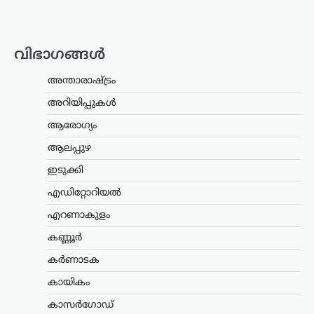
വര്‍ത്തമാനം പറയരുത്;
ശശി തരൂരിനോട് കെ.സി
വേണുഗോപാൽ
വിഭാഗങ്ങൾ
ന്യൂസ് ഡെസ്ക്
ഓഗസ്റ്റ്‌ 9, 2026
കോൺഗ്രസ് എംപി ശശി തരൂരിനെതിരെ
അന്താരാഷ്ട്രം
രൂക്ഷ വിമർശനവുമായി എഐസിസി
അറിയിപ്പുകൾ
ജനറൽ സെക്രട്ടറി കെ.സി.
വേണുഗോപാൽ. രാഹുൽ
ആരോഗ്യം
ഗാന്ധിക്കെതിരായ പരാമർശങ്ങൾ
ബിജെപിക്ക് ഗുണം ചെയ്യുന്ന
ആലപ്പുഴ
തരത്തിലാകരുതെന്ന് അദ്ദേഹം പറഞ്ഞു.
ഇടുക്കി
…
എഡിറ്റോറിയൽ
എറണാകുളം
,
കേരളം
,
ട്രെൻഡിംഗ്
,
എറണാകുളം
ലേറ്റസ്റ്റ് ന്യൂസ്
ജന്തർ മന്തർ
കണ്ണൂർ
പ്രതിഷേധക്കാർക്കെതിരായ
കർണാടക
വിവാദ പരാമർശം; ടി.ജി.
കായികം
മോഹൻദാസ് പൊലീസ്
കസ്റ്റഡിയിൽ
കാസർഗോഡ്