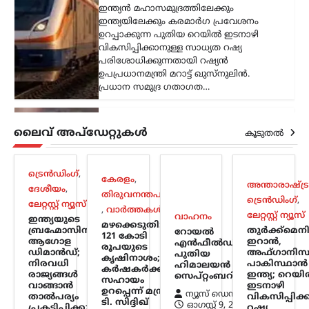
ഇന്ത്യൻ മഹാസമുദ്രത്തിലേക്കും
ഇന്ത്യയിലേക്കും കരമാർഗ പ്രവേശനം
ഉറപ്പാക്കുന്ന പുതിയ റെയിൽ ഇടനാഴി
വികസിപ്പിക്കാനുള്ള സാധ്യത റഷ്യ
പരിശോധിക്കുന്നതായി റഷ്യൻ
ഉപപ്രധാനമന്ത്രി മറാട്ട് ഖുസ്നുലിൻ.
പ്രധാന സമുദ്ര ഗതാഗത…
കേരളം
,
ട്രെൻഡിംഗ്
,
തിരുവനന്തപുരം
,
ലൈവ് അപ്‌ഡേറ്റുകൾ
രാഷ്ട്രീയം
കൂടുതൽ
വിമാനക്കമ്പനികളുടെ
കൊള്ളയ്ക്ക് കേന്ദ്രം
ട്രെൻഡിംഗ്
,
കൂട്ടുനിൽക്കുന്നു;
കേരളം
,
അന്താരാഷ്ട്ര
ദേശീയം
,
തിരുവനന്തപുരം
വിമർശനവുമായി
ട്രെൻഡിംഗ്
,
ലേറ്റസ്റ്റ് ന്യൂസ്
,
വാർത്തകൾ
പിണറായി വിജയൻ
ലേറ്റസ്റ്റ് ന്യൂസ്
വാഹനം
ഇന്ത്യയുടെ
മഴക്കെടുതി:
ബ്രഹ്മോസിന്
തുർക്ക്മെന
റോയല്‍
ന്യൂസ് ഡെസ്ക്
ഓഗസ്റ്റ്‌ 9, 2026
121 കോടി
ആഗോള
ഇറാൻ,
എന്‍ഫീല്‍ഡിന്റെ
രൂപയുടെ
ഡിമാൻഡ്;
പ്രവാസികളോട് കേന്ദ്ര സർക്കാർ അനീതി
അഫ്ഗാനിസ്
പുതിയ
കൃഷിനാശം;
നിരവധി
പാകിസ്ഥാൻ
ഹിമാലയന്‍ 440
കാണിക്കുകയാണെന്ന് പ്രതിപക്ഷ
കർഷകർക്ക്
രാജ്യങ്ങൾ
ഇന്ത്യ; റെയ
സെപ്റ്റംബറില്‍
നേതാവ് പിണറായി വിജയൻ. മലപ്പുറം
സഹായം
വാങ്ങാൻ
ഇടനാഴി
ഉറപ്പെന്ന് മന്ത്രി
തിരൂരിൽ നടന്ന പ്രവാസി സംഘം
ന്യൂസ് ഡെസ്ക്
താൽപര്യം
വികസിപ്പിക
ടി. സിദ്ദിഖ്
സംസ്ഥാന സമ്മേളനത്തിന്റെ
ഓഗസ്റ്റ്‌ 9, 2026
പ്രകടിപ്പിക്കുന്നു
റഷ്യ