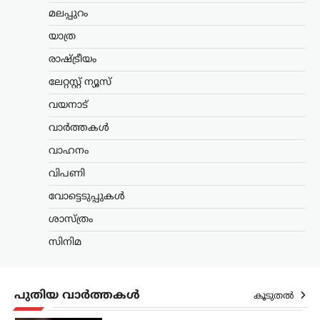
വികസിപ്പിക്കാനുള്ള സാധ്യത റഷ്യ
മലപ്പുറം
പരിശോധിക്കുന്നതായി റഷ്യൻ
ഉപപ്രധാനമന്ത്രി മറാട്ട് ഖുസ്നുലിൻ.
യാത്ര
പ്രധാന സമുദ്ര ഗതാഗത…
രാഷ്ട്രീയം
കേരളം
,
ട്രെൻഡിംഗ്
,
തിരുവനന്തപുരം
,
ലേറ്റസ്റ്റ് ന്യൂസ്
രാഷ്ട്രീയം
വയനാട്
വിമാനക്കമ്പനികളുടെ
കൊള്ളയ്ക്ക് കേന്ദ്രം
വാർത്തകൾ
കൂട്ടുനിൽക്കുന്നു;
വാഹനം
വിമർശനവുമായി
പിണറായി വിജയൻ
വിപണി
ന്യൂസ് ഡെസ്ക്
ഓഗസ്റ്റ്‌ 9, 2026
വോട്ടെടുപ്പുകൾ
പ്രവാസികളോട് കേന്ദ്ര സർക്കാർ അനീതി
ശാസ്ത്രം
കാണിക്കുകയാണെന്ന് പ്രതിപക്ഷ
നേതാവ് പിണറായി വിജയൻ. മലപ്പുറം
സിനിമ
തിരൂരിൽ നടന്ന പ്രവാസി സംഘം
സംസ്ഥാന സമ്മേളനത്തിന്റെ
സമാപനച്ചടങ്ങിൽ സംസാരിക്കവെയാണ്
പുതിയ വാർത്തകൾ
വിമർശനം. പ്രവാസികളുടെ…
കൂടുതൽ