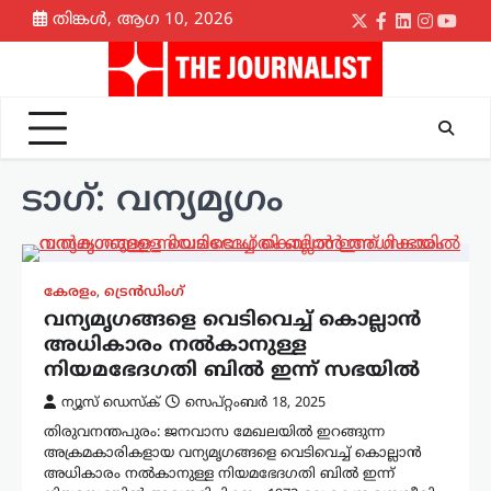
Skip
തിങ്കൾ, ആഗ 10, 2026
Twitter
Facebook
LinkedIn
Instagr
yout
to
content
ടാഗ്:
വന്യമൃഗം
കേരളം
,
ട്രെൻഡിംഗ്
വന്യമൃഗങ്ങളെ വെടിവെച്ച് കൊല്ലാൻ
അധികാരം നൽകാനുള്ള
നിയമഭേദഗതി ബിൽ ഇന്ന് സഭയിൽ
ന്യൂസ് ഡെസ്ക്
സെപ്റ്റംബർ 18, 2025
തിരുവനന്തപുരം: ജനവാസ മേഖലയിൽ ഇറങ്ങുന്ന
അക്രമകാരികളായ വന്യമൃഗങ്ങളെ വെടിവെച്ച് കൊല്ലാൻ
അധികാരം നൽകാനുള്ള നിയമഭേദഗതി ബിൽ ഇന്ന്