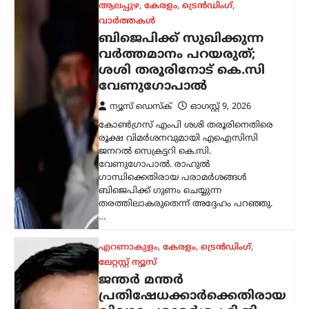
ആലപ്പുഴ
,
കേരളം
,
ട്രെൻഡിംഗ്
,
വാർത്തകൾ
ബിജെപിക്ക് സുഖിക്കുന്ന
വര്‍ത്തമാനം പറയരുത്;
ശശി തരൂരിനോട് കെ.സി
വേണുഗോപാൽ
ന്യൂസ് ഡെസ്ക്
ഓഗസ്റ്റ്‌ 9, 2026
കോൺഗ്രസ് എംപി ശശി തരൂരിനെതിരെ
രൂക്ഷ വിമർശനവുമായി എഐസിസി
ജനറൽ സെക്രട്ടറി കെ.സി.
വേണുഗോപാൽ. രാഹുൽ
ഗാന്ധിക്കെതിരായ പരാമർശങ്ങൾ
ബിജെപിക്ക് ഗുണം ചെയ്യുന്ന
തരത്തിലാകരുതെന്ന് അദ്ദേഹം പറഞ്ഞു.
…
എറണാകുളം
,
കേരളം
,
ട്രെൻഡിംഗ്
,
ലേറ്റസ്റ്റ് ന്യൂസ്
ജന്തർ മന്തർ
പ്രതിഷേധക്കാർക്കെതിരായ