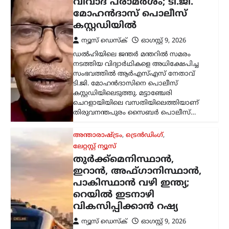
വിവാദ പരാമർശം; ടി.ജി.
മോഹൻദാസ് പൊലീസ്
കസ്റ്റഡിയിൽ
ന്യൂസ് ഡെസ്ക്
ഓഗസ്റ്റ്‌ 9, 2026
ഡൽഹിയിലെ ജന്തർ മന്തറിൽ സമരം
നടത്തിയ വിദ്യാർഥികളെ അധിക്ഷേപിച്ച
സംഭവത്തിൽ ആർഎസ്എസ് നേതാവ്
ടി.ജി. മോഹൻദാസിനെ പൊലീസ്
കസ്റ്റഡിയിലെടുത്തു. മട്ടാഞ്ചേരി
ചെറളായിയിലെ വസതിയിലെത്തിയാണ്
തിരുവനന്തപുരം സൈബർ പൊലീസ്…
അന്താരാഷ്ട്രം
,
ട്രെൻഡിംഗ്
,
ലേറ്റസ്റ്റ് ന്യൂസ്
തുർക്ക്മെനിസ്ഥാൻ,
ഇറാൻ, അഫ്ഗാനിസ്ഥാൻ,
പാകിസ്ഥാൻ വഴി ഇന്ത്യ;
റെയിൽ ഇടനാഴി
വികസിപ്പിക്കാൻ റഷ്യ
ന്യൂസ് ഡെസ്ക്
ഓഗസ്റ്റ്‌ 9, 2026