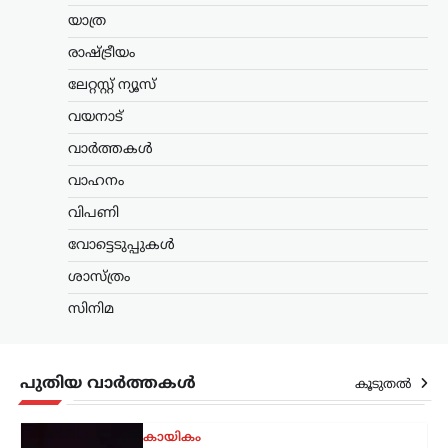
ദോഷഫലങ്ങൾ കുറയ്ക്കാനുമായി
യാത്ര
നായിറച്ചി…
രാഷ്ട്രീയം
കായികം
ലേറ്റസ്റ്റ് ന്യൂസ്
കോമൺവെൽത്ത്
ഗെയിംസിന് പിന്നാലെ
വയനാട്
ഉഗാണ്ടൻ
വാർത്തകൾ
ബോക്സർമാരെ
കാണാതായി;
വാഹനം
അന്വേഷണം ആരംഭിച്ച്
വിപണി
യുകെ പൊലീസ്
വോട്ടെടുപ്പുകൾ
ന്യൂസ് ഡെസ്ക്
ഓഗസ്റ്റ്‌ 6, 2026
ശാസ്ത്രം
സ്കോട്ട്‌ലൻഡിലെ ഗ്ലാസ്‌ഗോയിൽ നടന്ന
2026 കോമൺവെൽത്ത് ഗെയിംസിൽ
സിനിമ
പങ്കെടുത്ത ഉഗാണ്ടൻ ബോക്സിംഗ്
ടീമിലെ നാല് അംഗങ്ങളെ
കാണാതായതായി റിപ്പോർട്ട്.
സംഭവത്തിൽ യുകെ പൊലീസ്
പുതിയ വാർത്തകൾ
കൂടുതൽ
അന്വേഷണം ആരംഭിച്ചതായി അറിയിച്ചു.
…