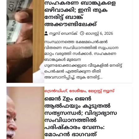
സംവിധാനത്തിൽ
പരിഷ്കാരം വേണം:
മോഹൻ ഭാഗവത്
ന്യൂസ് ഡെസ്ക്
ഓഗസ്റ്റ്‌ 6, 2026
രാജ്യത്തെ യുവതലമുറയെയും
വിദ്യാഭ്യാസ സമ്പ്രദായത്തെയും കുറിച്ച്
ശ്രദ്ധേയമായ പരാമർശങ്ങളുമായി
ആർ.എസ്.എസ് മേധാവി മോഹൻ
ഭാഗവത്. നിലവിലെ മുതിർന്ന
തലമുറയെക്കാൾ കൂടുതൽ
സത്യസന്ധതയും തുറന്ന മനസും ‘ജെൻ
Z’യും…
അന്താരാഷ്ട്രം
,
ട്രെൻഡിംഗ്
,
ലേറ്റസ്റ്റ് ന്യൂസ്
കൊടുംചൂടിൽ നായിറച്ചി
സൂപ്പ് കുടിക്കാൻ
സർക്കാർ നിർദേശം;
ഉത്തരകൊറിയയുടെ
ഉപദേശം ചർച്ചയാകുന്നു