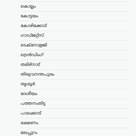
ശ്രദ്ധേയമായ പരാമർശങ്ങളുമായി
ആർ.എസ്.എസ് മേധാവി മോഹൻ
കൊല്ലം
ഭാഗവത്. നിലവിലെ മുതിർന്ന
കോട്ടയം
തലമുറയെക്കാൾ കൂടുതൽ
സത്യസന്ധതയും തുറന്ന മനസും ‘ജെൻ
കോഴിക്കോട്
Z’യും…
ഗാഡ്ജറ്റ്സ്
അന്താരാഷ്ട്രം
,
ട്രെൻഡിംഗ്
,
ടെക്നോളജി
ലേറ്റസ്റ്റ് ന്യൂസ്
ട്രെൻഡിംഗ്
കൊടുംചൂടിൽ നായിറച്ചി
സൂപ്പ് കുടിക്കാൻ
തമിഴ്നാട്
സർക്കാർ നിർദേശം;
തിരുവനന്തപുരം
ഉത്തരകൊറിയയുടെ
ഉപദേശം ചർച്ചയാകുന്നു
തൃശൂർ
ദേശീയം
ന്യൂസ് ഡെസ്ക്
ഓഗസ്റ്റ്‌ 6, 2026
ഉത്തരകൊറിയയിൽ അനുഭവപ്പെടുന്ന
പത്തനംതിട്ട
അതിശക്തമായ ചൂടിനിടെ
പാലക്കാട്
പൊതുജനങ്ങൾക്കായി സർക്കാർ
നൽകിയ ആരോഗ്യ നിർദേശം
ഭക്ഷണം
അന്താരാഷ്ട്ര തലത്തിൽ ശ്രദ്ധ നേടുന്നു.
ശരീരത്തിന് ഊർജം പകരാനും ചൂടിന്റെ
മലപ്പുറം