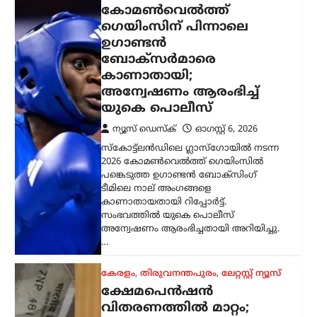
കേരളം
,
തിരുവനന്തപുരം
,
ലേറ്റസ്റ്റ് ന്യൂസ്
ക്ഷേമപെൻഷൻ
വിതരണത്തിൽ മാറ്റം;
സഹകരണ ബാങ്കുകളെ
ഒഴിവാക്കി; ഇനി തുക
നേരിട്ട് ബാങ്ക്
അക്കൗണ്ടിലേക്ക്
ന്യൂസ് ഡെസ്ക്
ഓഗസ്റ്റ്‌ 6, 2026
സംസ്ഥാനത്തെ ക്ഷേമപെൻഷൻ
വിതരണ സംവിധാനത്തിൽ സുപ്രധാന
മാറ്റം വരുത്തി സർക്കാർ. സഹകരണ
ബാങ്കുകൾ മുഖേന
ഗുണഭോക്താക്കളുടെ വീടുകളിൽ നേരിട്ട്
പെൻഷൻ എത്തിക്കുന്ന രീതി
അവസാനിപ്പിച്ച്, തുക നേരിട്ട്…
ട്രെൻഡിംഗ്
,
ദേശീയം
,
ലേറ്റസ്റ്റ് ന്യൂസ്
ജെൻ Zഉം ജെൻ
ആൽഫയും കൂടുതൽ
സത്യസന്ധർ; വിദ്യാഭ്യാസ