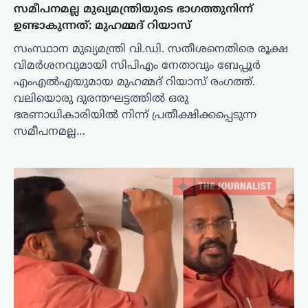
സമീപനമല്ല മുഖ്യമന്ത്രിയുടെ ഭാഗത്തുനിന്ന്
ഉണ്ടാകുന്നത്: മുഹമ്മദ് റിയാസ്
സംസ്ഥാന മുഖ്യമന്ത്രി വി.ഡി. സതീശനെതിരെ രൂക്ഷ
വിമർശനവുമായി സിപിഎം നേതാവും ബേപ്പൂർ
എംഎൽഎയുമായ മുഹമ്മദ് റിയാസ് രംഗത്ത്.
വലിയൊരു ദുരന്തഘട്ടത്തിൽ ഒരു
ഭരണാധികാരിയിൽ നിന്ന് പ്രതീക്ഷിക്കപ്പെടുന്ന
സമീപനമല്ല…