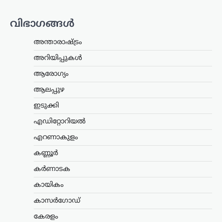
ന്യൂസ് ഡെസ്ക്
ഓഗസ്റ്റ്‌ 6, 2026
വിഭാഗങ്ങൾ
സംസ്ഥാനത്തെ ക്ഷേമപെൻഷൻ
വിതരണ സംവിധാനത്തിൽ സുപ്രധാന
അന്താരാഷ്ട്രം
മാറ്റം വരുത്തി സർക്കാർ. സഹകരണ
ബാങ്കുകൾ മുഖേന
അറിയിപ്പുകൾ
ഗുണഭോക്താക്കളുടെ വീടുകളിൽ നേരിട്ട്
ആരോഗ്യം
പെൻഷൻ എത്തിക്കുന്ന രീതി
അവസാനിപ്പിച്ച്, തുക നേരിട്ട്…
ആലപ്പുഴ
ഇടുക്കി
ട്രെൻഡിംഗ്
,
ദേശീയം
,
ലേറ്റസ്റ്റ് ന്യൂസ്
ജെൻ Zഉം ജെൻ
എഡിറ്റോറിയൽ
ആൽഫയും കൂടുതൽ
എറണാകുളം
സത്യസന്ധർ; വിദ്യാഭ്യാസ
സംവിധാനത്തിൽ
കണ്ണൂർ
പരിഷ്കാരം വേണം:
കർണാടക
മോഹൻ ഭാഗവത്
കായികം
ന്യൂസ് ഡെസ്ക്
ഓഗസ്റ്റ്‌ 6, 2026
കാസർഗോഡ്
രാജ്യത്തെ യുവതലമുറയെയും
വിദ്യാഭ്യാസ സമ്പ്രദായത്തെയും കുറിച്ച്
കേരളം