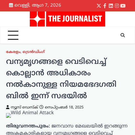
Skip
വെള്ളി, ആഗ 7, 2026
Twitter
Facebook
LinkedIn
Instagr
yout
to
content
കേരളം
,
ട്രെൻഡിംഗ്
വന്യമൃഗങ്ങളെ വെടിവെച്ച്
കൊല്ലാൻ അധികാരം
നൽകാനുള്ള നിയമഭേദഗതി
ബിൽ ഇന്ന് സഭയിൽ
ന്യൂസ് ഡെസ്ക്
സെപ്റ്റംബർ 18, 2025
തിരുവനന്തപുരം:
ജനവാസ മേഖലയിൽ ഇറങ്ങുന്ന
അക്രമകാരികളായ വന്യമൃഗങ്ങളെ വെടിവെച്ച്