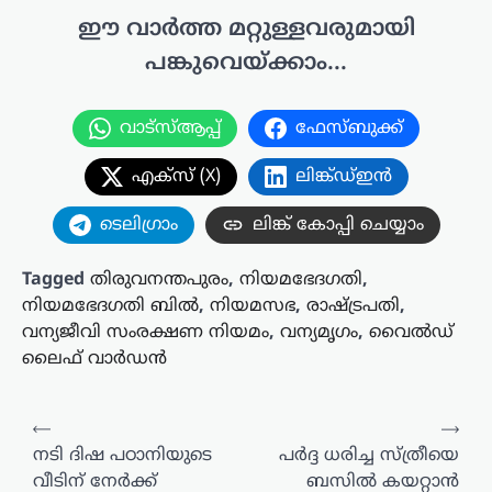
ഈ വാർത്ത മറ്റുള്ളവരുമായി
പങ്കുവെയ്ക്കാം...
വാട്സ്ആപ്പ്
ഫേസ്ബുക്ക്
എക്സ് (X)
ലിങ്ക്ഡ്ഇൻ
ടെലിഗ്രാം
ലിങ്ക് കോപ്പി ചെയ്യാം
Tagged
തിരുവനന്തപുരം
,
നിയമഭേദഗതി
,
നിയമഭേദഗതി ബിൽ
,
നിയമസഭ
,
രാഷ്ട്രപതി
,
വന്യജീവി സംരക്ഷണ നിയമം
,
വന്യമൃഗം
,
വൈൽഡ്
ലൈഫ് വാർഡൻ
പോസ്റ്റുകളിലൂടെ
⟵
⟶
നടി ദിഷ പഠാനിയുടെ
പർദ്ദ ധരിച്ച സ്ത്രീയെ
വീടിന് നേർക്ക്
ബസിൽ കയറ്റാൻ