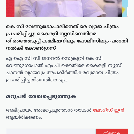
കെ സി വേണുഗോപാലിനെതിരെ വ്യാജ ചിത്രം
പ്രചരിപ്പിച്ചു: കൈരളി ന്യൂസിനെതിരെ
തിരഞ്ഞെടുപ്പ് കമ്മീഷനിലും പോലീസിലും പരാതി
നൽകി കോൺഗ്രസ്
എ ഐ സി സി ജനറൽ സെക്രട്ടറി കെ സി
വേണുഗോപാൽ എം പി ക്കെതിരെ കൈരളി ന്യൂസ്
ചാനൽ വ്യാജവും അപകീർത്തികരവുമായ ചിത്രം
പ്രചരിപ്പിച്ചതിനെതിരെ എ…
മറുപടി രേഖപ്പെടുത്തുക
അഭിപ്രായം രേഖപ്പെടുത്താ‍ൻ താങ്കൾ
ലോഗ്ഡ് ഇൻ
ആയിരിക്കണം.
തിരയുക