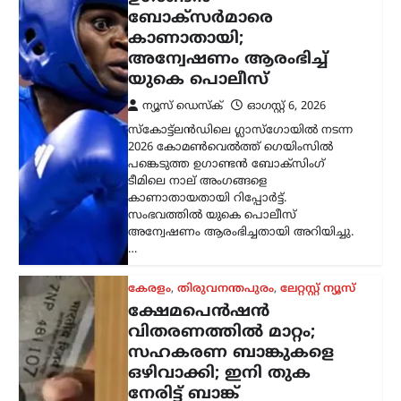
ബോക്സർമാരെ
കാണാതായി;
അന്വേഷണം ആരംഭിച്ച്
യുകെ പൊലീസ്
ന്യൂസ് ഡെസ്ക്
ഓഗസ്റ്റ്‌ 6, 2026
സ്കോട്ട്‌ലൻഡിലെ ഗ്ലാസ്‌ഗോയിൽ നടന്ന
2026 കോമൺവെൽത്ത് ഗെയിംസിൽ
പങ്കെടുത്ത ഉഗാണ്ടൻ ബോക്സിംഗ്
ടീമിലെ നാല് അംഗങ്ങളെ
കാണാതായതായി റിപ്പോർട്ട്.
സംഭവത്തിൽ യുകെ പൊലീസ്
അന്വേഷണം ആരംഭിച്ചതായി അറിയിച്ചു.
…
കേരളം
,
തിരുവനന്തപുരം
,
ലേറ്റസ്റ്റ് ന്യൂസ്
ക്ഷേമപെൻഷൻ
വിതരണത്തിൽ മാറ്റം;
സഹകരണ ബാങ്കുകളെ
ഒഴിവാക്കി; ഇനി തുക
നേരിട്ട് ബാങ്ക്