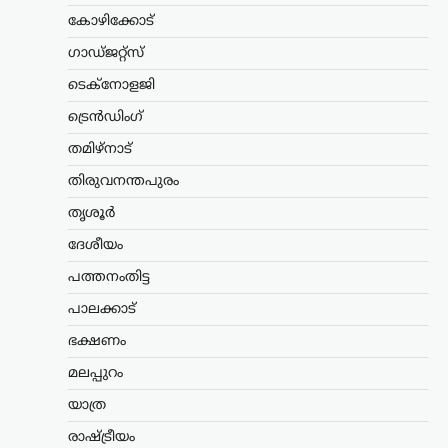
പെൻഷൻ എത്തിക്കുന്ന രീതി
കോഴിക്കോട്
അവസാനിപ്പിച്ച്, തുക നേരിട്ട്…
ഗാഡ്ജറ്റ്സ്
ട്രെൻഡിംഗ്
,
ദേശീയം
,
ലേറ്റസ്റ്റ് ന്യൂസ്
ടെക്നോളജി
ജെൻ Zഉം ജെൻ
ട്രെൻഡിംഗ്
ആൽഫയും കൂടുതൽ
സത്യസന്ധർ; വിദ്യാഭ്യാസ
തമിഴ്നാട്
സംവിധാനത്തിൽ
തിരുവനന്തപുരം
പരിഷ്കാരം വേണം:
മോഹൻ ഭാഗവത്
തൃശൂർ
ദേശീയം
ന്യൂസ് ഡെസ്ക്
ഓഗസ്റ്റ്‌ 6, 2026
രാജ്യത്തെ യുവതലമുറയെയും
പത്തനംതിട്ട
വിദ്യാഭ്യാസ സമ്പ്രദായത്തെയും കുറിച്ച്
പാലക്കാട്
ശ്രദ്ധേയമായ പരാമർശങ്ങളുമായി
ആർ.എസ്.എസ് മേധാവി മോഹൻ
ഭക്ഷണം
ഭാഗവത്. നിലവിലെ മുതിർന്ന
തലമുറയെക്കാൾ കൂടുതൽ
മലപ്പുറം
സത്യസന്ധതയും തുറന്ന മനസും ‘ജെൻ
യാത്ര
Z’യും…
രാഷ്ട്രീയം