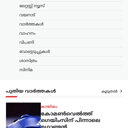
അന്താരാഷ്ട്രം
,
ട്രെൻഡിംഗ്
,
ലേറ്റസ്റ്റ് ന്യൂസ്
ലേറ്റസ്റ്റ് ന്യൂസ്
കൊടുംചൂടിൽ നായിറച്ചി
വയനാട്
സൂപ്പ് കുടിക്കാൻ
വാർത്തകൾ
സർക്കാർ നിർദേശം;
ഉത്തരകൊറിയയുടെ
വാഹനം
ഉപദേശം ചർച്ചയാകുന്നു
വിപണി
ന്യൂസ് ഡെസ്ക്
ഓഗസ്റ്റ്‌ 6, 2026
വോട്ടെടുപ്പുകൾ
ഉത്തരകൊറിയയിൽ അനുഭവപ്പെടുന്ന
ശാസ്ത്രം
അതിശക്തമായ ചൂടിനിടെ
പൊതുജനങ്ങൾക്കായി സർക്കാർ
സിനിമ
നൽകിയ ആരോഗ്യ നിർദേശം
അന്താരാഷ്ട്ര തലത്തിൽ ശ്രദ്ധ നേടുന്നു.
ശരീരത്തിന് ഊർജം പകരാനും ചൂടിന്റെ
ദോഷഫലങ്ങൾ കുറയ്ക്കാനുമായി
പുതിയ വാർത്തകൾ
കൂടുതൽ
നായിറച്ചി…
കായികം
കോമൺവെൽത്ത്
ഗെയിംസിന് പിന്നാലെ
ഉഗാണ്ടൻ