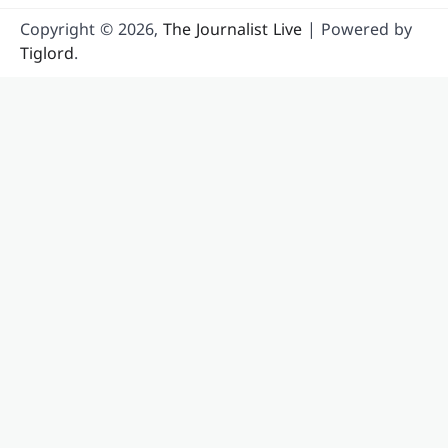
സത്യസന്ധർ; വിദ്യാഭ്യാസ
സംവിധാനത്തിൽ
Copyright © 2026,
The Journalist Live
| Powered by
പരിഷ്കാരം വേണം:
Tiglord
.
മോഹൻ ഭാഗവത്
ന്യൂസ് ഡെസ്ക്
ഓഗസ്റ്റ്‌ 6, 2026
രാജ്യത്തെ യുവതലമുറയെയും
വിദ്യാഭ്യാസ സമ്പ്രദായത്തെയും കുറിച്ച്
ശ്രദ്ധേയമായ പരാമർശങ്ങളുമായി
ആർ.എസ്.എസ് മേധാവി മോഹൻ
ഭാഗവത്. നിലവിലെ മുതിർന്ന
തലമുറയെക്കാൾ കൂടുതൽ
സത്യസന്ധതയും തുറന്ന മനസും ‘ജെൻ
Z’യും…