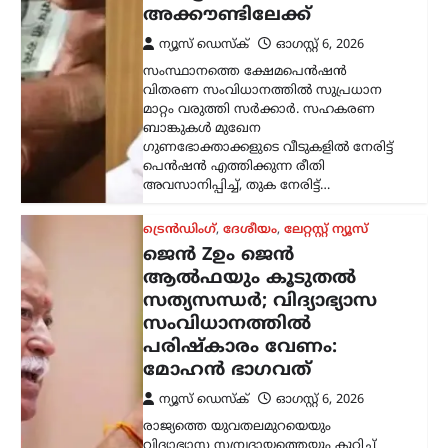
അക്കൗണ്ടിലേക്ക്
ന്യൂസ് ഡെസ്ക്
ഓഗസ്റ്റ്‌ 6, 2026
സംസ്ഥാനത്തെ ക്ഷേമപെൻഷൻ
വിതരണ സംവിധാനത്തിൽ സുപ്രധാന
മാറ്റം വരുത്തി സർക്കാർ. സഹകരണ
ബാങ്കുകൾ മുഖേന
ഗുണഭോക്താക്കളുടെ വീടുകളിൽ നേരിട്ട്
പെൻഷൻ എത്തിക്കുന്ന രീതി
അവസാനിപ്പിച്ച്, തുക നേരിട്ട്…
ട്രെൻഡിംഗ്
,
ദേശീയം
,
ലേറ്റസ്റ്റ് ന്യൂസ്
ജെൻ Zഉം ജെൻ
ആൽഫയും കൂടുതൽ
സത്യസന്ധർ; വിദ്യാഭ്യാസ
സംവിധാനത്തിൽ
പരിഷ്കാരം വേണം:
മോഹൻ ഭാഗവത്
ന്യൂസ് ഡെസ്ക്
ഓഗസ്റ്റ്‌ 6, 2026
രാജ്യത്തെ യുവതലമുറയെയും
വിദ്യാഭ്യാസ സമ്പ്രദായത്തെയും കുറിച്ച്