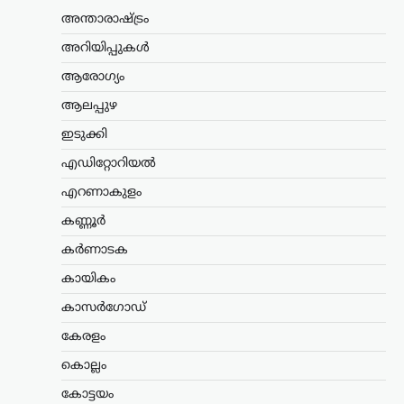
2026 കോമൺവെൽത്ത് ഗെയിംസിൽ
അന്താരാഷ്ട്രം
പങ്കെടുത്ത ഉഗാണ്ടൻ ബോക്സിംഗ്
ടീമിലെ നാല് അംഗങ്ങളെ
അറിയിപ്പുകൾ
കാണാതായതായി റിപ്പോർട്ട്.
ആരോഗ്യം
സംഭവത്തിൽ യുകെ പൊലീസ്
അന്വേഷണം ആരംഭിച്ചതായി അറിയിച്ചു.
ആലപ്പുഴ
…
ഇടുക്കി
കേരളം
,
തിരുവനന്തപുരം
,
ലേറ്റസ്റ്റ് ന്യൂസ്
എഡിറ്റോറിയൽ
ക്ഷേമപെൻഷൻ
എറണാകുളം
വിതരണത്തിൽ മാറ്റം;
സഹകരണ ബാങ്കുകളെ
കണ്ണൂർ
ഒഴിവാക്കി; ഇനി തുക
കർണാടക
നേരിട്ട് ബാങ്ക്
അക്കൗണ്ടിലേക്ക്
കായികം
ന്യൂസ് ഡെസ്ക്
ഓഗസ്റ്റ്‌ 6, 2026
കാസർഗോഡ്
സംസ്ഥാനത്തെ ക്ഷേമപെൻഷൻ
കേരളം
വിതരണ സംവിധാനത്തിൽ സുപ്രധാന
മാറ്റം വരുത്തി സർക്കാർ. സഹകരണ
കൊല്ലം
ബാങ്കുകൾ മുഖേന
കോട്ടയം
ഗുണഭോക്താക്കളുടെ വീടുകളിൽ നേരിട്ട്