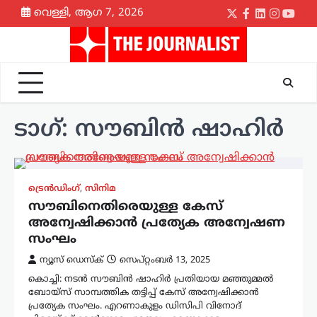
Skip
വെള്ളി, ആഗ 7, 2026
Twitter
Facebook
LinkedIn
Instagr
yout
to
content
ടാഗ്:
സൗബിൻ ഷാഹിർ
ട്രെൻഡിംഗ്
,
സിനിമ
സൗബിനെതിരെയുള്ള കേസ്
അന്വേഷിക്കാൻ പ്രത്യേക അന്വേഷണ
സംഘം
ന്യൂസ് ഡെസ്ക്
സെപ്റ്റംബർ 13, 2025
കൊച്ചി: നടൻ സൗബിൻ ഷാഹിർ പ്രതിയായ മഞ്ഞുമ്മൽ
ബോയ്സ് സാമ്പത്തിക തട്ടിപ്പ് കേസ് അന്വേഷിക്കാൻ
പ്രത്യേക സംഘം. എറണാകുളം ഡിസിപി വിനോദ്