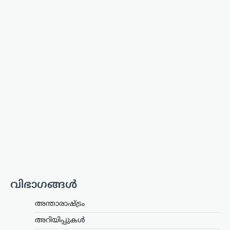
ട്രെൻഡിംഗ്
,
ദേശീയം
,
ലേറ്റസ്റ്റ് ന്യൂസ്
ഉപഭോക്താക്കൾ
ആത്മവിശ്വാസത്തോടെ
E20 പെട്രോൾ
ഉപയോഗിക്കുന്നത്
തുടരണം: കേന്ദ്ര
സർക്കാർ
ന്യൂസ് ഡെസ്ക്
ഓഗസ്റ്റ്‌ 8, 2026
ഇ20 പെട്രോളിന്റെ
ഗുണനിലവാരത്തെക്കുറിച്ചുള്ള
ആശങ്കകൾക്കിടെ ഉപഭോക്താക്കൾ
ആത്മവിശ്വാസത്തോടെ ഇന്ധനം
വിഭാഗങ്ങൾ
ഉപയോഗിക്കാമെന്ന് കേന്ദ്ര പെട്രോളിയം,
പ്രകൃതി വാതക മന്ത്രാലയം വ്യക്തമാക്കി.
അന്താരാഷ്ട്രം
പൊതുമേഖല ഓയിൽ മാർക്കറ്റിങ്
കമ്പനികൾ (ഒഎംസികൾ) വിതരണം…
അറിയിപ്പുകൾ