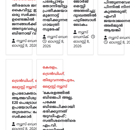
രാജ്യത്ത് പ്രതിഷേധിക്കുന്ന യുവാക്കളുടെ
പലപ്പോഴും
ജോർജ്
പിന്തുണവേണ
തീരദേശ ജനങ്ങളെ
പ്രശ്നങ്ങൾ പരിഗണിക്കാൻ സമയം
തോന്നിയിട്ടുണ്ട്;
മെസ്സി
പിന്നില്‍ നിന്ന
കൈവിട്ടു; ഇവിടെ
പ്രതീക്ഷയാണ്
അന്തരിച്ചു;
കണ്ടെത്താത്ത പ്രധാനമന്ത്രി, പാർട്ടി
കുത്തരുത്;
ഒരു സര്‍ക്കാര്‍
മുന്നോട്ട്
ദുഃഖത്തിൽ
എംവി
വിട്ട്…
ഉണ്ടെങ്കില്‍
നയിക്കുന്നത്:
ഫുട്ബോൾ
ജയരാജനെത
ജനങ്ങള്‍ക്ക് അത്
ഗായത്രി
ലോകം
അര്‍ജുന്‍
അനുഭവപ്പെടുന്നില്ല:
സുരേഷ്
കേരളം
,
വാർത്തകൾ
ആയങ്കി
ന്യൂസ്
ബിനോയ് വിശ്വം
പിന്തുണവേണ്ട, പിന്നില്‍
ന്യൂസ് ഡെസ്ക്
ഡെസ്ക്
ന്യൂസ് ഡെസ
ന്യൂസ് ഡെസ്ക്
ഓഗസ്റ്റ്‌ 8,
ഓഗസ്റ്റ്‌ 8,
ഓഗസ്റ്റ്‌ 8, 
നിന്ന് കുത്തരുത്; എംവി
ഓഗസ്റ്റ്‌ 8, 2026
2026
2026
ജയരാജനെതിരെ
അര്‍ജുന്‍ ആയങ്കി
ന്യൂസ് ഡെസ്ക്
ഓഗസ്റ്റ്‌ 8, 2026
കേരളം
,
പൊലീസിനെ ഭീഷണിപ്പെടുത്തിയ
ട്രെൻഡിംഗ്
,
കേസിൽ ഒളിവിൽ കഴിയുന്ന അർജുൻ
തിരുവനന്തപുരം
,
ട്രെൻഡിംഗ്
,
ദേശീയം
,
ആയങ്കിയെ കണ്ടെത്താനുള്ള
ലേറ്റസ്റ്റ് ന്യൂസ്
ലേറ്റസ്റ്റ് ന്യൂസ്
അന്വേഷണം ശക്തമാക്കി പൊലീസ്.
‘കേരളത്തിൽ
ഉപഭോക്താക്കൾ
കേസുമായി ബന്ധപ്പെട്ട് ഒളിവിൽ
ബിജെപി അല്ല,
ആത്മവിശ്വാസത്തോടെ
കഴിയാൻ സഹായം നൽകിയ അഞ്ച്
പക്ഷേ
E20 പെട്രോൾ
പേരെ പൊലീസ്…
ബിജെപിക്കായി
ഉപയോഗിക്കുന്നത്
ഭരിക്കുന്നത്
തുടരണം: കേന്ദ്ര
യുഡിഎഫ്’;
സർക്കാർ
ട്രെൻഡിംഗ്
,
ദേശീയം
,
ലേറ്റസ്റ്റ് ന്യൂസ്
സതീശനെതിരെ
ന്യൂസ് ഡെസ്ക്
എം.വി.
ഉപഭോക്താക്കൾ
ഓഗസ്റ്റ്‌ 8, 2026