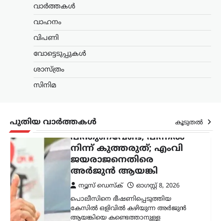
ജയരാജനെതിരെ
വാർത്തകൾ
അര്‍ജുന്‍ ആയങ്കി
വാഹനം
ന്യൂസ് ഡെസ്ക്
ഓഗസ്റ്റ്‌ 8, 2026
വിപണി
പൊലീസിനെ ഭീഷണിപ്പെടുത്തിയ
വോട്ടെടുപ്പുകൾ
കേസിൽ ഒളിവിൽ കഴിയുന്ന അർജുൻ
ആയങ്കിയെ കണ്ടെത്താനുള്ള
ശാസ്ത്രം
അന്വേഷണം ശക്തമാക്കി പൊലീസ്.
കേസുമായി ബന്ധപ്പെട്ട് ഒളിവിൽ
സിനിമ
കഴിയാൻ സഹായം നൽകിയ അഞ്ച്
പേരെ പൊലീസ്…
പുതിയ വാർത്തകൾ
കൂടുതൽ
ട്രെൻഡിംഗ്
,
ദേശീയം
,
ലേറ്റസ്റ്റ് ന്യൂസ്
ഉപഭോക്താക്കൾ
ആത്മവിശ്വാസത്തോടെ
E20 പെട്രോൾ
ഉപയോഗിക്കുന്നത്
തുടരണം: കേന്ദ്ര
സർക്കാർ
ന്യൂസ് ഡെസ്ക്
ഓഗസ്റ്റ്‌ 8, 2026