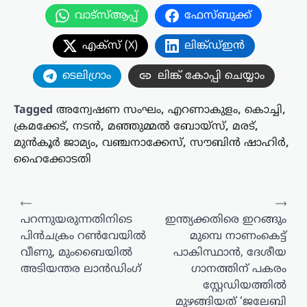
വാട്സ്ആപ്പ്
ഫേസ്ബുക്ക്
എക്സ് (X)
ലിങ്ക്ഡ്ഇൻ
ടെലിഗ്രാം
ലിങ്ക് കോപ്പി ചെയ്യാം
Tagged
അന്വേഷണ സംഘം
,
എറണാകുളം
,
കൊച്ചി
,
ക്രമക്കേട്
,
നടൻ
,
മഞ്ഞുമ്മൽ ബോയ്സ്
,
മരട്
,
മുൻ‌കൂർ ജാമ്യം
,
വഞ്ചനാക്കേസ്
,
സൗബിൻ ഷാഹിർ
,
ഹൈക്കോടതി
പോസ്റ്റുകളിലൂടെ
⟵
⟶
പറന്നുയരുന്നതിനിടെ
ഇന്ത്യക്കതിരെ ഇറങ്ങും
പിൻചക്രം റൺവേയിൽ
മുമ്പെ നാണംകെട്ട്
വീണു, മുംബൈയിൽ
പാകിസ്ഥാന്‍, ദേശീയ
അടിയന്തര ലാൻഡിംഗ്
ഗാനത്തിന് പകരം
സ്റ്റേഡിയത്തില്‍
മുഴങ്ങിയത് ‘ജലേബി