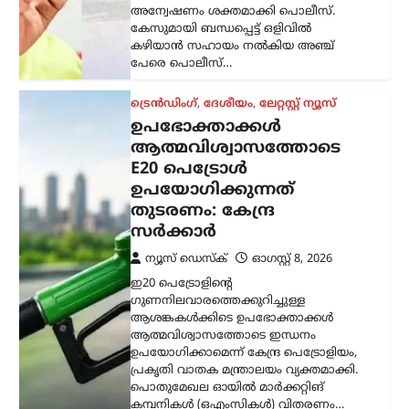
ഇ20 പെട്രോളിന്റെ
ഗുണനിലവാരത്തെക്കുറിച്ചുള്ള
ആശങ്കകൾക്കിടെ ഉപഭോക്താക്കൾ
ആത്മവിശ്വാസത്തോടെ ഇന്ധനം
ഉപയോഗിക്കാമെന്ന് കേന്ദ്ര പെട്രോളിയം,
പ്രകൃതി വാതക മന്ത്രാലയം വ്യക്തമാക്കി.
പൊതുമേഖല ഓയിൽ മാർക്കറ്റിങ്
കമ്പനികൾ (ഒഎംസികൾ) വിതരണം…
കേരളം
,
ട്രെൻഡിംഗ്
,
തിരുവനന്തപുരം
,
ലേറ്റസ്റ്റ് ന്യൂസ്
‘കേരളത്തിൽ ബിജെപി
അല്ല, പക്ഷേ
ബിജെപിക്കായി
ഭരിക്കുന്നത് യുഡിഎഫ്’;
സതീശനെതിരെ എം.വി.
ഗോവിന്ദൻ
ന്യൂസ് ഡെസ്ക്
ഓഗസ്റ്റ്‌ 8, 2026
കേരളത്തിൽ ബിജെപി
അധികാരത്തിലില്ലെങ്കിലും വി.ഡി.
സതീശന്റെ നേതൃത്വത്തിലുള്ള യുഡിഎഫ്