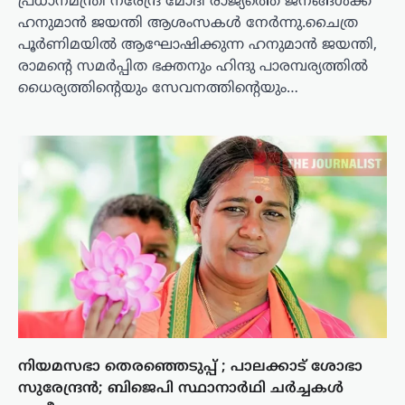
പ്രധാനമന്ത്രി നരേന്ദ്ര മോദി രാജ്യത്തെ ജനങ്ങൾക്ക്
ഹനുമാൻ ജയന്തി ആശംസകൾ നേർന്നു.ചൈത്ര
പൂർണിമയിൽ ആഘോഷിക്കുന്ന ഹനുമാൻ ജയന്തി,
രാമന്റെ സമർപ്പിത ഭക്തനും ഹിന്ദു പാരമ്പര്യത്തിൽ
ധൈര്യത്തിന്റെയും സേവനത്തിന്റെയും…
നിയമസഭാ തെരഞ്ഞെടുപ്പ് ; പാലക്കാട് ശോഭാ
സുരേന്ദ്രൻ; ബിജെപി സ്ഥാനാർഥി ചർച്ചകൾ