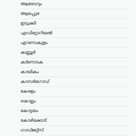
ആരോഗ്യം
കേരളം
,
ട്രെൻഡിംഗ്
,
തിരുവനന്തപുരം
,
ലേറ്റസ്റ്റ് ന്യൂസ്
ആലപ്പുഴ
‘കേരളത്തിൽ ബിജെപി
ഇടുക്കി
അല്ല, പക്ഷേ
എഡിറ്റോറിയൽ
ബിജെപിക്കായി
ഭരിക്കുന്നത് യുഡിഎഫ്’;
എറണാകുളം
സതീശനെതിരെ എം.വി.
കണ്ണൂർ
ഗോവിന്ദൻ
കർണാടക
ന്യൂസ് ഡെസ്ക്
ഓഗസ്റ്റ്‌ 8, 2026
കായികം
കേരളത്തിൽ ബിജെപി
അധികാരത്തിലില്ലെങ്കിലും വി.ഡി.
കാസർഗോഡ്
സതീശന്റെ നേതൃത്വത്തിലുള്ള യുഡിഎഫ്
സർക്കാർ ബിജെപിയുടെ രാഷ്ട്രീയ
കേരളം
അജണ്ടകൾ നടപ്പാക്കുകയാണെന്ന്
കൊല്ലം
സിപിഐഎം സംസ്ഥാന സെക്രട്ടറി
എം.വി. ഗോവിന്ദൻ മാസ്റ്റർ ആരോപിച്ചു.
കോട്ടയം
നരേന്ദ്ര…
കോഴിക്കോട്
ട്രെൻഡിംഗ്
,
ദേശീയം
,
രാഷ്ട്രീയം
ഗാഡ്ജറ്റ്സ്
പ്രധാനമന്ത്രിക്ക്