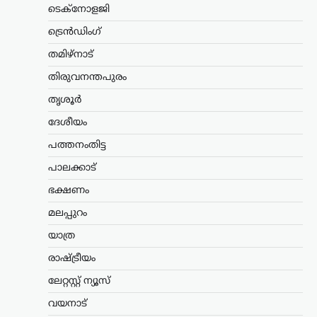
ടെക്നോളജി
യുവാക്കളെ കാണാൻ
സമയമില്ല;
ട്രെൻഡിംഗ്
കൂറുമാറിയവരെ
തമിഴ്നാട്
കാണാനും അവർക്കൊപ്പം
നിൽക്കുമെന്ന് ഉറപ്പ്
തിരുവനന്തപുരം
നൽകാനും സമയം
തൃശൂർ
കണ്ടെത്തുന്നു: ഉദ്ധവ്
ദേശീയം
താക്കറെ
പത്തനംതിട്ട
ന്യൂസ് ഡെസ്ക്
ഓഗസ്റ്റ്‌ 8, 2026
പ്രധാനമന്ത്രി നരേന്ദ്ര മോദിക്കെതിരെ
പാലക്കാട്
രൂക്ഷ വിമർശനവുമായി ശിവസേന
ഭക്ഷണം
(യുബിടി) അധ്യക്ഷൻ ഉദ്ധവ് താക്കറെ.
രാജ്യത്ത് പ്രതിഷേധിക്കുന്ന യുവാക്കളുടെ
മലപ്പുറം
പ്രശ്നങ്ങൾ പരിഗണിക്കാൻ സമയം
കണ്ടെത്താത്ത പ്രധാനമന്ത്രി, പാർട്ടി
യാത്ര
വിട്ട്…
രാഷ്ട്രീയം
കേരളം
,
വാർത്തകൾ
ലേറ്റസ്റ്റ് ന്യൂസ്
പിന്തുണവേണ്ട, പിന്നില്‍
വയനാട്
നിന്ന് കുത്തരുത്; എംവി