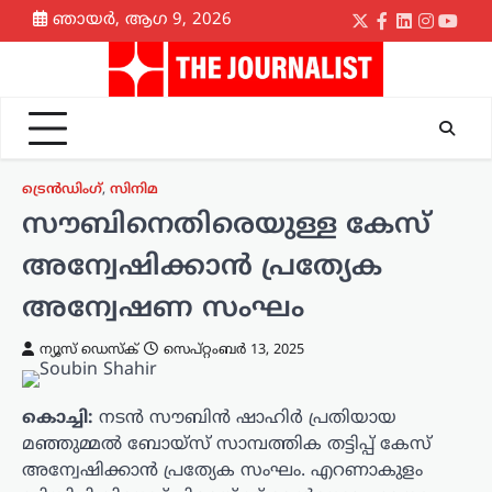
Skip
ഞായർ, ആഗ 9, 2026
Twitter
Facebook
LinkedIn
Instagr
yout
to
content
ട്രെൻഡിംഗ്
,
സിനിമ
സൗബിനെതിരെയുള്ള കേസ്
അന്വേഷിക്കാൻ പ്രത്യേക
അന്വേഷണ സംഘം
ന്യൂസ് ഡെസ്ക്
സെപ്റ്റംബർ 13, 2025
കൊച്ചി:
നടൻ സൗബിൻ ഷാഹിർ പ്രതിയായ
മഞ്ഞുമ്മൽ ബോയ്സ് സാമ്പത്തിക തട്ടിപ്പ് കേസ്
അന്വേഷിക്കാൻ പ്രത്യേക സംഘം. എറണാകുളം