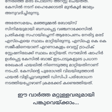
നേരത്തെ മരട് പൊലീസ് അറസ്റ്റ് ചെയ്തത്.
കേസിൽ നടന് ഹൈക്കോടതി മുൻകൂർ ജാമ്യം
അനുവദിച്ചിരുന്നു.
അതേസമയം, മഞ്ഞുമ്മൽ ബോയ്സ്
സിനിമയുമായി ബന്ധപ്പെട്ട വഞ്ചനാക്കേസിൽ
പ്രതികളെ സഹായിച്ചെന്ന് ആരോപണം നേരിട്ട മരട്
എസ്ഐയെ സ്ഥലം മാറ്റിയിരുന്നു. എസ്ഐ കെ കെ
സജീഷിനെയാണ് എറണാകുളം വെസ്റ്റ് ട്രാഫിക്
സ്റ്റേഷനിലേക്ക് സ്ഥലം മാറ്റിയത്. സൗബിൻ ഷാഹിർ
ഉൾപ്പെട്ട കേസിൽ ബാങ്ക് ഇടപാടുകളുടെ പ്രധാന
രേഖകൾ ഫയലിൽ നിന്നെടുത്തു മാറ്റിയതിനാണ്
നടപടി. കേസിന്‍റെ പുരോഗതി വിലയിരുത്താൻ
ഫയൽ വിളിച്ചുവരുത്തി ഡിസിപി പരിശോധന
നടത്തിയപ്പോഴാണ് ക്രമക്കേട് കണ്ടെത്തിയത്.
ഈ വാർത്ത മറ്റുള്ളവരുമായി
പങ്കുവെയ്ക്കാം...