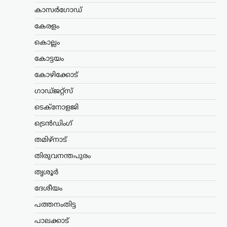
ലേറ്റസ്റ്റ് ന്യൂസ്
കാസർഗോഡ്
ഇന്ത്യക്കും ചൈനക്കും
കേരളം
തിരിച്ചടി; റഷ്യൻ എണ്ണ
വാങ്ങുന്ന രാജ്യങ്ങൾക്ക്
കൊല്ലം
100% വരെ തീരുവ;
കോട്ടയം
നിർണായക ബില്ലിന്
കോഴിക്കോട്
യുഎസ് സെനറ്റ്
അംഗീകാരം
ഗാഡ്ജറ്റ്സ്
ന്യൂസ് ഡെസ്ക്
ഓഗസ്റ്റ്‌ 8, 2026
ടെക്നോളജി
റഷ്യയിൽ നിന്ന് എണ്ണയും
ട്രെൻഡിംഗ്
പ്രകൃതിവാതകവും വാങ്ങുന്ന
രാജ്യങ്ങൾക്കെതിരെ കടുത്ത
തമിഴ്നാട്
സാമ്പത്തിക നടപടികൾക്ക്
തിരുവനന്തപുരം
വഴിയൊരുക്കുന്ന ബില്ലിന് യുഎസ്
സെനറ്റ് അംഗീകാരം നൽകി. ഇന്ത്യ,
തൃശൂർ
ചൈന ഉൾപ്പെടെയുള്ള രാജ്യങ്ങൾക്ക്
100…
ദേശീയം
പത്തനംതിട്ട
ട്രെൻഡിംഗ്
,
ദേശീയം
,
ലേറ്റസ്റ്റ് ന്യൂസ്
യുപിഐ ചാർജ് നീക്കം
പാലക്കാട്