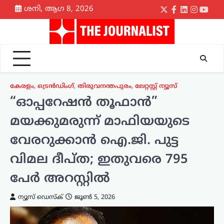
Skip
ശനി, ആഗ 8, 2026
Twitter
Facebook
LinkedIn
Instagr
yout
to
content
കേരളം
,
ട്രെൻഡിംഗ്
,
തിരുവനന്തപുരം
,
ലേറ്റസ്റ്റ് ന്യൂസ്
“ഓപ്പറേഷൻ തൂഫാൻ”
മയക്കുമരുന്ന് മാഫിയയുടെ
വേരറുക്കാൻ ഐ.ജി. പുട്ട
വിമല ദീപ്ത; ഇതുവരെ 795
പേർ അറസ്റ്റിൽ
ന്യൂസ് ഡെസ്ക്
ജൂൺ 5, 2026