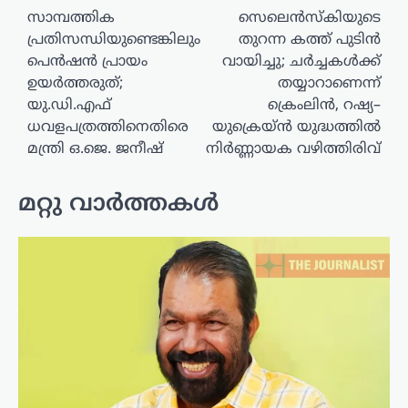
സാമ്പത്തിക
സെലെൻസ്‌കിയുടെ
പ്രതിസന്ധിയുണ്ടെങ്കിലും
തുറന്ന കത്ത് പുടിൻ
പെൻഷൻ പ്രായം
വായിച്ചു; ചർച്ചകൾക്ക്
ഉയർത്തരുത്;
തയ്യാറാണെന്ന്
യു.ഡി.എഫ്
ക്രെംലിൻ, റഷ്യ–
ധവളപത്രത്തിനെതിരെ
യുക്രെയ്ൻ യുദ്ധത്തിൽ
മന്ത്രി ഒ.ജെ. ജനീഷ്
നിർണ്ണായക വഴിത്തിരിവ്
മറ്റു വാർത്തകൾ