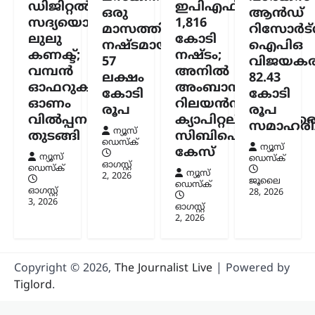
ഡിജിറ്റൽ
ഇപിഎഫ്ഒയ്ക്ക്
ഒരു
ആൻഡ്
സദ്യയൊരുക്കി
1,816
മാസത്തിനുള്ളിൽ
റിസോർട്
ലുലു
കോടി
നഷ്ടമായത്
ഐപിഒ
കണക്ട്;
നഷ്ടം;
57
വിജയകര
വമ്പൻ
അനിൽ
ലക്ഷം
82.43
ഓഫറുകളുമായി
അംബാനിക്കും
കോടി
കോടി
ഓണം
റിലയൻസ്
രൂപ
രൂപ
വിൽപ്പന
ക്യാപിറ്റലിനുമെതിര
സമാഹരിച്
ന്യൂസ്
തുടങ്ങി
സിബിഐ
ഡെസ്ക്
ന്യൂസ്
കേസ്
ന്യൂസ്
ഡെസ്ക്
ഓഗസ്റ്റ്‌
ഡെസ്ക്
ന്യൂസ്
2, 2026
ജൂലൈ
ഡെസ്ക്
ഓഗസ്റ്റ്‌
28, 2026
3, 2026
ഓഗസ്റ്റ്‌
2, 2026
Copyright © 2026,
The Journalist Live
| Powered by
Tiglord
.