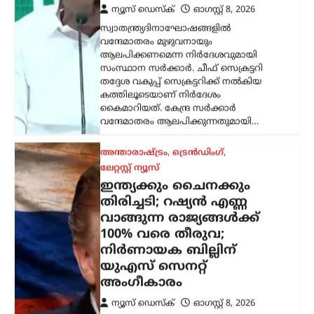
ന്യൂസ് ഡെസ്ക്
ഓഗസ്റ്റ്‌ 8, 2026
സ്വാതന്ത്ര്യദിനാഘോഷങ്ങളിൽ
വന്ദേമാതരം മുഴുവനായും
ആലപിക്കണമെന്ന നിർദേശവുമായി
സംസ്ഥാന സർക്കാർ. ചീഫ് സെക്രട്ടറി
തദ്ദേശ വകുപ്പ് സെക്രട്ടറിക്ക് നൽകിയ
കത്തിലൂടെയാണ് നിർദേശം
കൈമാറിയത്. കേന്ദ്ര സർക്കാർ
വന്ദേമാതരം ആലപിക്കുന്നതുമായി…
അന്താരാഷ്ട്രം
,
ട്രെൻഡിംഗ്
,
ലേറ്റസ്റ്റ് ന്യൂസ്
ഇന്ത്യക്കും ചൈനക്കും
തിരിച്ചടി; റഷ്യൻ എണ്ണ
വാങ്ങുന്ന രാജ്യങ്ങൾക്ക്
100% വരെ തീരുവ;
നിർണായക ബില്ലിന്
യുഎസ് സെനറ്റ്
അംഗീകാരം
ന്യൂസ് ഡെസ്ക്
ഓഗസ്റ്റ്‌ 8, 2026