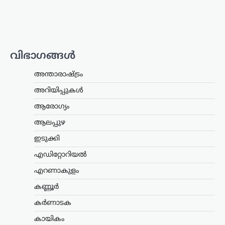
അവഹേളിക്കുകയും ചെയ്ത
നിലപാടിനോട്…
കേരളം
,
ട്രെൻഡിംഗ്
,
തിരുവനന്തപുരം
,
ലേറ്റസ്റ്റ് ന്യൂസ്
വിഭാഗങ്ങൾ
സ്വാതന്ത്ര്യദിനാഘോഷങ്ങളിൽ
വന്ദേമാതരം പൂർണമായി
അന്താരാഷ്ട്രം
ആലപിക്കണം;
നിർദേശവുമായി
അറിയിപ്പുകൾ
സംസ്ഥാന സർക്കാർ
ആരോഗ്യം
ന്യൂസ് ഡെസ്ക്
ഓഗസ്റ്റ്‌ 8, 2026
ആലപ്പുഴ
സ്വാതന്ത്ര്യദിനാഘോഷങ്ങളിൽ
ഇടുക്കി
വന്ദേമാതരം മുഴുവനായും
ആലപിക്കണമെന്ന നിർദേശവുമായി
എഡിറ്റോറിയൽ
സംസ്ഥാന സർക്കാർ. ചീഫ് സെക്രട്ടറി
തദ്ദേശ വകുപ്പ് സെക്രട്ടറിക്ക് നൽകിയ
എറണാകുളം
കത്തിലൂടെയാണ് നിർദേശം
കണ്ണൂർ
കൈമാറിയത്. കേന്ദ്ര സർക്കാർ
വന്ദേമാതരം ആലപിക്കുന്നതുമായി…
കർണാടക
കായികം
അന്താരാഷ്ട്രം
,
ട്രെൻഡിംഗ്
,