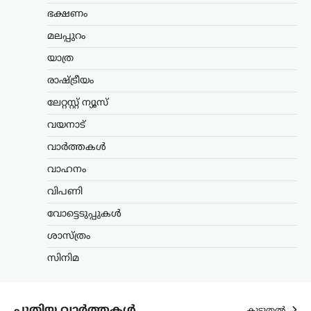
പിൻവലിക്കണം;
ഭക്ഷണം
കേന്ദ്രത്തിനെതിരെ
മലപ്പുറം
സിപിഎം
യാത്ര
ന്യൂസ് ഡെസ്ക്
ഓഗസ്റ്റ്‌ 8, 2026
യുപിഐ ഇടപാടുകൾക്ക് ചാർജ്
രാഷ്ട്രീയം
ഏർപ്പെടുത്താൻ കേന്ദ്ര സർക്കാർ നീക്കം
ലേറ്റസ്റ്റ് ന്യൂസ്
നടത്തുന്നതായി ഉയരുന്ന
റിപ്പോർട്ടുകൾക്കെതിരെ സിപിഎം
വയനാട്
രംഗത്ത്. ഡിജിറ്റൽ ഇന്ത്യയുടെ ഭാഗമായി
ജനങ്ങളെ ഡിജിറ്റൽ
വാർത്തകൾ
പേയ്‌മെന്റുകളിലേക്ക് പ്രോത്സാഹിപ്പിച്ച
വാഹനം
സർക്കാർ,…
വിപണി
കണ്ണൂർ
,
കേരളം
,
ട്രെൻഡിംഗ്
,
വോട്ടെടുപ്പുകൾ
ലേറ്റസ്റ്റ് ന്യൂസ്
ഭരണകൂടം ഒരു പൗരന്റെ
ശാസ്ത്രം
ജീവന്
സിനിമ
ഭീഷണിയുയര്‍ത്തുന്ന
തരത്തില്‍ പെരുമാറുന്നത്
ജനാധിപത്യത്തിന്
പുതിയ വാർത്തകൾ
കൂടുതൽ