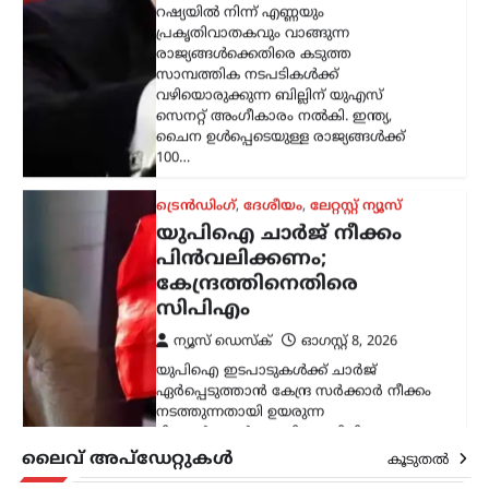
റഷ്യയിൽ നിന്ന് എണ്ണയും
പ്രകൃതിവാതകവും വാങ്ങുന്ന
രാജ്യങ്ങൾക്കെതിരെ കടുത്ത
സാമ്പത്തിക നടപടികൾക്ക്
വഴിയൊരുക്കുന്ന ബില്ലിന് യുഎസ്
സെനറ്റ് അംഗീകാരം നൽകി. ഇന്ത്യ,
ചൈന ഉൾപ്പെടെയുള്ള രാജ്യങ്ങൾക്ക്
100…
ട്രെൻഡിംഗ്
,
ദേശീയം
,
ലേറ്റസ്റ്റ് ന്യൂസ്
യുപിഐ ചാർജ് നീക്കം
പിൻവലിക്കണം;
കേന്ദ്രത്തിനെതിരെ
സിപിഎം
ന്യൂസ് ഡെസ്ക്
ഓഗസ്റ്റ്‌ 8, 2026
യുപിഐ ഇടപാടുകൾക്ക് ചാർജ്
ഏർപ്പെടുത്താൻ കേന്ദ്ര സർക്കാർ നീക്കം
നടത്തുന്നതായി ഉയരുന്ന
റിപ്പോർട്ടുകൾക്കെതിരെ സിപിഎം
രംഗത്ത്. ഡിജിറ്റൽ ഇന്ത്യയുടെ ഭാഗമായി
ലൈവ് അപ്‌ഡേറ്റുകൾ
കൂടുതൽ
ജനങ്ങളെ ഡിജിറ്റൽ
പേയ്‌മെന്റുകളിലേക്ക് പ്രോത്സാഹിപ്പിച്ച