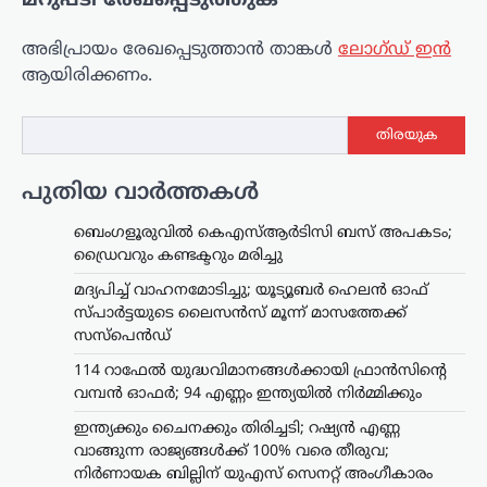
മറുപടി രേഖപ്പെടുത്തുക
അഭിപ്രായം രേഖപ്പെടുത്താ‍ൻ താങ്കൾ
ലോഗ്ഡ് ഇൻ
ആയിരിക്കണം.
തിരയുക
പുതിയ വാർത്തകൾ
ട്രെൻഡിംഗ്
,
ദേശീയം
,
ലേറ്റസ്റ്റ് ന്യൂസ്
യുപിഐ ചാർജ് നീക്കം
ബെംഗളൂരുവിൽ കെഎസ്ആർടിസി ബസ് അപകടം;
ഡ്രൈവറും കണ്ടക്ടറും മരിച്ചു
പിൻവലിക്കണം;
കേന്ദ്രത്തിനെതിരെ
മദ്യപിച്ച് വാഹനമോടിച്ചു; യൂട്യൂബർ ഹെലൻ ഓഫ്
സിപിഎം
സ്പാർട്ടയുടെ ലൈസൻസ് മൂന്ന് മാസത്തേക്ക്
സസ്‌പെൻഡ്
ന്യൂസ് ഡെസ്ക്
ഓഗസ്റ്റ്‌ 8, 2026
114 റാഫേൽ യുദ്ധവിമാനങ്ങൾക്കായി ഫ്രാൻസിന്റെ
യുപിഐ ഇടപാടുകൾക്ക് ചാർജ്
ഏർപ്പെടുത്താൻ കേന്ദ്ര സർക്കാർ നീക്കം
വമ്പൻ ഓഫർ; 94 എണ്ണം ഇന്ത്യയിൽ നിർമ്മിക്കും
നടത്തുന്നതായി ഉയരുന്ന
ഇന്ത്യക്കും ചൈനക്കും തിരിച്ചടി; റഷ്യൻ എണ്ണ
റിപ്പോർട്ടുകൾക്കെതിരെ സിപിഎം
വാങ്ങുന്ന രാജ്യങ്ങൾക്ക് 100% വരെ തീരുവ;
രംഗത്ത്. ഡിജിറ്റൽ ഇന്ത്യയുടെ ഭാഗമായി
നിർണായക ബില്ലിന് യുഎസ് സെനറ്റ് അംഗീകാരം
ജനങ്ങളെ ഡിജിറ്റൽ