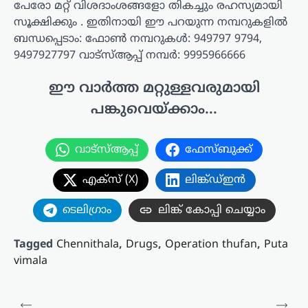
പേരോ മറ്റ് വിശദാംശങ്ങളോ തികച്ചും രഹസ്യമായി
സൂക്ഷിക്കും . ഇതിനായി ഈ പറയുന്ന നമ്പറുകളിൽ
ബന്ധപ്പെടാം: ഫോൺ നമ്പറുകൾ: 949797 9794,
9497927797 വാട്‌സ്ആപ്പ് നമ്പർ: 9995966666
ഈ വാർത്ത മറ്റുള്ളവരുമായി
പങ്കുവെയ്ക്കാം...
വാട്സ്ആപ്പ്
ഫേസ്ബുക്ക്
എക്സ് (X)
ലിങ്ക്ഡ്ഇൻ
ടെലിഗ്രാം
ലിങ്ക് കോപ്പി ചെയ്യാം
Tagged
Chennithala
,
Drugs
,
Operation thufan
,
Puta
vimala
പോസ്റ്റുകളിലൂടെ
⟵
⟶