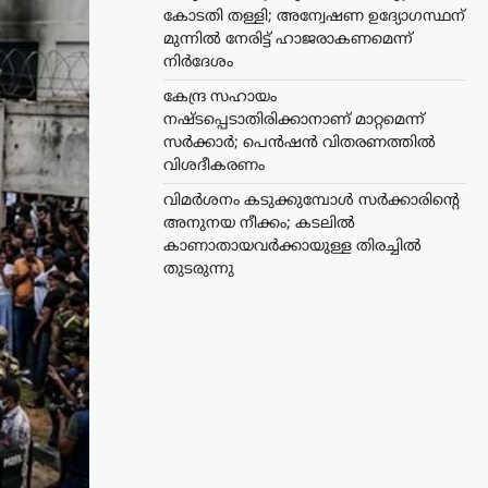
കോടതി തള്ളി; അന്വേഷണ ഉദ്യോഗസ്ഥന്
മുന്നിൽ നേരിട്ട് ഹാജരാകണമെന്ന്
നിർദേശം
കേന്ദ്ര സഹായം
നഷ്ടപ്പെടാതിരിക്കാനാണ് മാറ്റമെന്ന്
സർക്കാർ; പെൻഷൻ വിതരണത്തിൽ
വിശദീകരണം
വിമർശനം കടുക്കുമ്പോൾ സർക്കാരിന്റെ
അനുനയ നീക്കം; കടലിൽ
കാണാതായവർക്കായുള്ള തിരച്ചിൽ
തുടരുന്നു