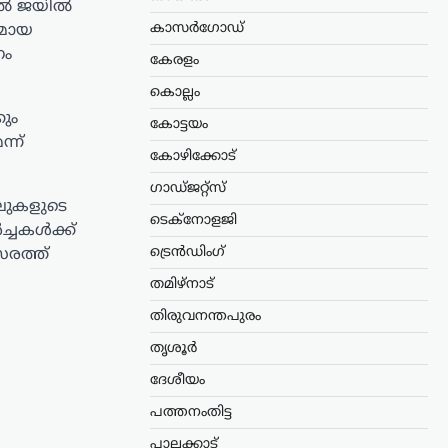
നാൽ ജയിൽ
കാസർഗോഡ്
തമായ
ഗം
കേരളം
കൊല്ലം
ും
കോട്ടയം
്ന്
കോഴിക്കോട്
ഗാഡ്ജറ്റ്സ്
ലുകളുടെ
ടെക്നോളജി
ച്ചകൾക്ക്
ട്രെൻഡിംഗ്
സരത്ത്
തമിഴ്നാട്
തിരുവനന്തപുരം
തൃശൂർ
ദേശീയം
പത്തനംതിട്ട
പാലക്കാട്