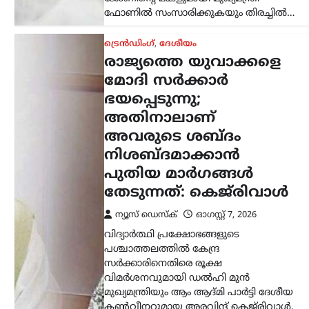
മുഖ്യമന്ത്രിയും ആം ആദ്മി പാർട്ടി ദേശീയ
കൺവീനറുമായ അരവിന്ദ് കെജ്‌രിവാൾ.
രാജ്യത്തെ യുവാക്കളെ മോദി…
ട്രെൻഡിംഗ്
,
ദേശീയം
സമൃദ്ധമായ മഴയ്ക്കായി
‘വരുണയാഗം’; ഓഗസ്റ്റ്
10-ന് പ്രത്യേക
ചടങ്ങുമായി തെലങ്കാന
സർക്കാർ
ന്യൂസ് ഡെസ്ക്
ഓഗസ്റ്റ്‌ 7, 2026
സംസ്ഥാനത്ത് സമൃദ്ധമായ മഴയും മികച്ച
വിളവെടുപ്പും ലഭിക്കണമെന്ന
പ്രാർത്ഥനയോടെ ഓഗസ്റ്റ് 10-ന്
‘വരുണയാഗം’ നടത്താൻ തെലങ്കാന
സർക്കാർ തീരുമാനിച്ചു. മുഖ്യമന്ത്രി
രേവന്ത് റെഡ്ഢിയുടെ
നിർദേശപ്രകാരമാണ് ചടങ്ങ്
സംഘടിപ്പിക്കുന്നത്.…