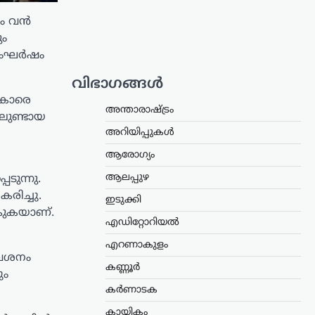
ഷം വൻ
ും
 സംഘർഷം
വിഭാഗങ്ങൾ
ുകാരെ
അന്താരാഷ്ട്രം
ലുണ്ടായ
അറിയിപ്പുകൾ
ആരോഗ്യം
ആലപ്പുഴ
ടുന്നു.
ിച്ചു.
ഇടുക്കി
കുകയാണ്.
എഡിറ്റോറിയൽ
എറണാകുളം
വേശനം
കണ്ണൂർ
ും
കർണാടക
കായികം