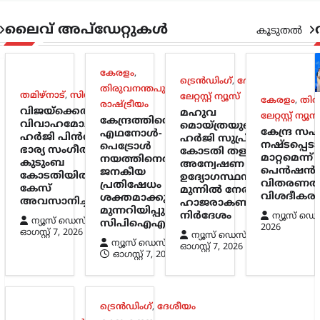
ലൈവ് അപ്‌ഡേറ്റുകൾ
കൂടുതൽ
കേരളം
,
ട്രെൻഡിംഗ്
,
ദേശീയം
,
തിരുവനന്തപുരം
,
തമിഴ്നാട്
,
സിനിമ
ലേറ്റസ്റ്റ് ന്യൂസ്
കേരളം
,
തിര
രാഷ്ട്രീയം
വിജയ്‌ക്കെതിരായ
മഹുവ
ലേറ്റസ്റ്റ് ന്യൂസ
കേന്ദ്രത്തിന്റെ
വിവാഹമോചന
മൊയ്ത്രയുടെ
കേന്ദ്ര സ
എഥനോൾ-
ഹർജി പിൻവലിച്ച്
ഹർജി സുപ്രീം
നഷ്ടപ്പെട
പെട്രോൾ
ഭാര്യ സംഗീത;
കോടതി തള്ളി;
മാറ്റമെന്ന
നയത്തിനെതിരെ
കുടുംബ
അന്വേഷണ
പെൻഷൻ
ജനകീയ
കോടതിയിൽ
ഉദ്യോഗസ്ഥന്
വിതരണത
പ്രതിഷേധം
കേസ്
മുന്നിൽ നേരിട്ട്
വിശദീകര
ശക്തമാക്കും;
അവസാനിച്ചു
ഹാജരാകണമെന്ന്
മുന്നറിയിപ്പുമായി
നിർദേശം
ന്യൂസ് ഡെ
ന്യൂസ് ഡെസ്ക്
സിപിഐഎം
2026
ഓഗസ്റ്റ്‌ 7, 2026
ന്യൂസ് ഡെസ്ക്
ന്യൂസ് ഡെസ്ക്
ഓഗസ്റ്റ്‌ 7, 2026
ഓഗസ്റ്റ്‌ 7, 2026
ട്രെൻഡിംഗ്
,
ദേശീയം