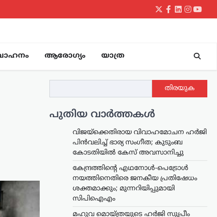
Twitter
Facebook
LinkedIn
Instagr
yout
വാഹനം
ആരോഗ്യം
യാത്ര
തിരയുക
പുതിയ വാർത്തകൾ
വിജയ്‌ക്കെതിരായ വിവാഹമോചന ഹർജി
പിൻവലിച്ച് ഭാര്യ സംഗീത; കുടുംബ
കോടതിയിൽ കേസ് അവസാനിച്ചു
കേന്ദ്രത്തിന്റെ എഥനോൾ-പെട്രോൾ
നയത്തിനെതിരെ ജനകീയ പ്രതിഷേധം
ശക്തമാക്കും; മുന്നറിയിപ്പുമായി
സിപിഐഎം
മഹുവ മൊയ്ത്രയുടെ ഹർജി സുപ്രീം