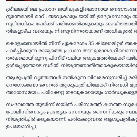
ന്യൂസ് ഡെസ്ക്
ഓഗസ്റ്റ്‌ 7, 2026
ശ്രീലങ്കയിലെ പ്രധാന ജയിലുകളിലൊന്നായ നെഗോംബോ
ദുരന്തമായി മാറി. തടവുകാരും ജയിൽ ഉദ്യോഗസ്ഥരും തമ
തിരുവനന്തപുരം, കൊല്ലം ജില്ലകളിൽ
മത്സ്യത്തൊഴിലാളികളെ കാണാതായ
നൂറിലധികം പേർക്ക് പരിക്കേൽക്കുകയും ചെയ്തതായി റ
സംഭവത്തിൽ അനുനയ നീക്കവുമായി
തിങ്കളാഴ്ച വരെയും നീണ്ടുനിന്നതായാണ് അധികൃതർ അ
മുഖ്യമന്ത്രി വി.ഡി. സതീശൻ.
വിഴിഞ്ഞത്ത് കടലിൽ കാണാതായ
കൊളംബോയിൽ നിന്ന് ഏകദേശം 35 കിലോമീറ്റർ അ
ജോണിന്റെ മകളുമായി മുഖ്യമന്ത്രി
പാർപ്പിക്കുന്ന രാജ്യത്തെ പ്രധാന തടവുശാലകളിലൊന
ഫോണിൽ സംസാരിക്കുകയും തിരച്ചിൽ…
തർക്കമായിരുന്നു പിന്നീട് വലിയ അക്രമത്തിലേക്ക്
ഉൾപ്പെട്ടതോടെ സ്ഥിതി നിയന്ത്രണാതീതമാകുകയായിരുന
ട്രെൻഡിംഗ്
,
ദേശീയം
രാജ്യത്തെ യുവാക്കളെ
ആശുപത്രി വൃത്തങ്ങൾ നൽകുന്ന വിവരമനുസരിച്ച് മരിച
മോദി സർക്കാർ
നെഗോംബോ ജനറൽ ആശുപത്രിയിലേക്ക് നിരവധി മൃതദേ
അതേസമയം, പരിക്കേറ്റ തടവുകാരെയും ഗാർഡുകളെയും
ഭയപ്പെടുന്നു;
അതിനാലാണ്
സംഭവത്തെ തുടർന്ന് ജയിൽ പരിസരത്ത് കനത്ത സുരക്ഷ
അവരുടെ ശബ്ദം
പോലീസിനൊപ്പം പ്രത്യേക സേനയും സൈനികരും സ്ഥലത്ത് 
നിശബ്ദമാക്കാൻ
നിയന്ത്രിച്ചിരിക്കുകയാണ്. പരിക്കേറ്റവരെ ആശുപത്രി
പുതിയ മാർഗങ്ങൾ
ഉപയോഗിച്ചു.
തേടുന്നത്: കെജ്‌രിവാൾ