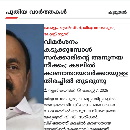
വിഴിഞ്ഞത്ത് കടലിൽ കാണാതായ
ജോണിന്റെ മകളുമായി മുഖ്യമന്ത്രി
പുതിയ വാർത്തകൾ
കൂടുതൽ
ഫോണിൽ സംസാരിക്കുകയും തിരച്ചിൽ…
ട്രെൻഡിംഗ്
,
ദേശീയം
രാജ്യത്തെ യുവാക്കളെ
മോദി സർക്കാർ
ഭയപ്പെടുന്നു;
അതിനാലാണ്
അവരുടെ ശബ്ദം
നിശബ്ദമാക്കാൻ
പുതിയ മാർഗങ്ങൾ
തേടുന്നത്: കെജ്‌രിവാൾ
ന്യൂസ് ഡെസ്ക്
ഓഗസ്റ്റ്‌ 7, 2026
വിദ്യാർത്ഥി പ്രക്ഷോഭങ്ങളുടെ
പശ്ചാത്തലത്തിൽ കേന്ദ്ര
സർക്കാരിനെതിരെ രൂക്ഷ
വിമർശനവുമായി ഡൽഹി മുൻ