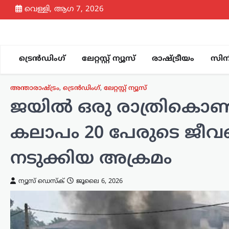
Skip
വെള്ളി, ആഗ 7, 2026
to
content
ട്രെൻഡിംഗ്
ലേറ്റസ്റ്റ് ന്യൂസ്
രാഷ്ട്രീയം
സിന
അന്താരാഷ്ട്രം
,
ട്രെൻഡിംഗ്
,
ലേറ്റസ്റ്റ് ന്യൂസ്
ജയിൽ ഒരു രാത്രികൊണ്ട്
കലാപം 20 പേരുടെ ജീവനെ
നടുക്കിയ അക്രമം
ന്യൂസ് ഡെസ്ക്
ജൂലൈ 6, 2026