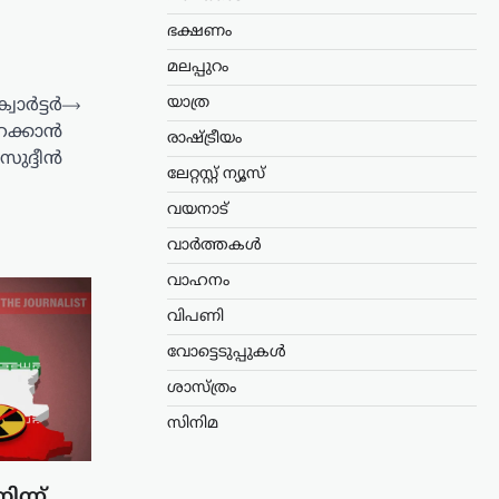
ഭക്ഷണം
മലപ്പുറം
യാത്ര
വാർട്ടർ
⟶
റക്കാൻ
രാഷ്ട്രീയം
ുദ്ദീൻ
ലേറ്റസ്റ്റ് ന്യൂസ്
വയനാട്
വാർത്തകൾ
വാഹനം
വിപണി
വോട്ടെടുപ്പുകൾ
ശാസ്ത്രം
സിനിമ
ന്ന്