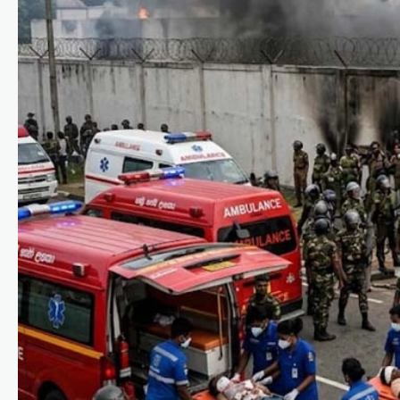
കേരളം
,
ട്രെൻഡിംഗ്
,
തിരുവനന്തപുരം
,
ലേറ്റസ്റ്റ് ന്യൂസ്
വിമർശനം
കടുക്കുമ്പോൾ
സർക്കാരിന്റെ അനുനയ
നീക്കം; കടലിൽ
കാണാതായവർക്കായുള്ള
തിരച്ചിൽ തുടരുന്നു