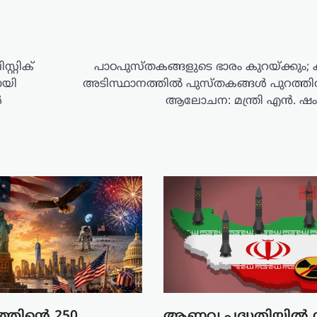
റ്റിക്
പാഠപുസ്തകങ്ങളുടെ ഭാരം കുറയ്ക്കും; ക്
ായി
അടിസ്ഥാനത്തിൽ പുസ്തകങ്ങൾ പുറത്തി
ൾ
ആലോചന: മന്ത്രി എൻ. ഷംസ
ത്തിന്റെ 250
ആണവ പദ്ധതിയിൽ നി