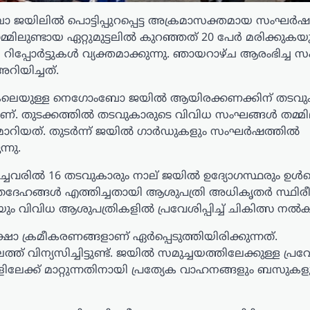
 ജയിലിൽ പൊട്ടിപ്പുറപ്പെട്ട അക്രമാസക്തമായ സംഘർ
്മിലുണ്ടായ ഏറ്റുമുട്ടലിൽ കുറഞ്ഞത് 20 പേർ മരിക്കുകയ
ിപ്പോർട്ടുകൾ വ്യക്തമാക്കുന്നു. ഞായറാഴ്ച ആരംഭിച്ച
റിയിച്ചത്.
കലെയുള്ള നെഗോംബോ ജയിൽ ആയിരക്കണക്കിന് തടവ
്നാണ്. തുടക്കത്തിൽ തടവുകാരുടെ വിവിധ സംഘങ്ങൾ തമ്മി
 വഴിമാറിയത്. തുടർന്ന് ജയിൽ ഗാർഡുകളും സംഘർഷത്തിൽ
്നു.
്ചവരിൽ 16 തടവുകാരും നാല് ജയിൽ ഉദ്യോഗസ്ഥരും ഉൾപ്പെ
ഹങ്ങൾ എത്തിച്ചതായി ആശുപത്രി അധികൃതർ സ്ഥിരീകര
 വിവിധ ആശുപത്രികളിൽ പ്രവേശിപ്പിച്ച് ചികിത്സ നൽ
ാ ക്രമീകരണങ്ങളാണ് ഏർപ്പെടുത്തിയിരിക്കുന്നത്.
വിന്യസിച്ചിട്ടുണ്ട്. ജയിൽ സമുച്ചയത്തിലേക്കുള്ള പ്ര
കളിലേക്ക് മാറ്റുന്നതിനായി പ്രത്യേക വാഹനങ്ങളും ബസുകള