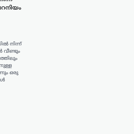
ുറേനിയം
ൽ നിന്ന്
ൻ വീണ്ടും
ത്തിലും
നുള്ള
നും ഒരു
ങൾ