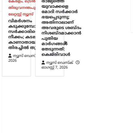
രാജ്യത്തെ
കേരളം
,
ട്രെൻഡിംഗ്
,
യുവാക്കളെ
തിരുവനന്തപുരം
,
മോദി സർക്കാർ
ലേറ്റസ്റ്റ് ന്യൂസ്
ഭയപ്പെടുന്നു;
വിമർശനം
അതിനാലാണ്
കടുക്കുമ്പോൾ
അവരുടെ ശബ്ദം
സർക്കാരിന്റെ അനുനയ
നിശബ്ദമാക്കാൻ
നീക്കം; കടലിൽ
പുതിയ
കാണാതായവർക്കായുള്ള
മാർഗങ്ങൾ
തിരച്ചിൽ തുടരുന്നു
തേടുന്നത്:
കെജ്‌രിവാൾ
ന്യൂസ് ഡെസ്ക്
ഓഗസ്റ്റ്‌ 7,
2026
ന്യൂസ് ഡെസ്ക്
ഓഗസ്റ്റ്‌ 7, 2026