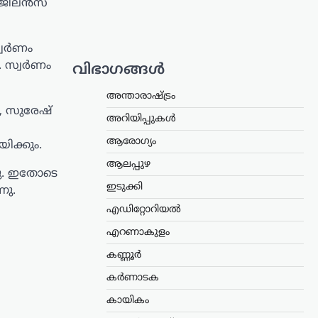
 വിജിലൻസ്
്വർണം
. സ്വർണം
വിഭാഗങ്ങൾ
അന്താരാഷ്ട്രം
, സുരേഷ്
അറിയിപ്പുകൾ
ആരോഗ്യം
ിക്കും.
ആലപ്പുഴ
്നു. ഇതോടെ
ഇടുക്കി
നു.
എഡിറ്റോറിയൽ
എറണാകുളം
കണ്ണൂർ
കർണാടക
കായികം