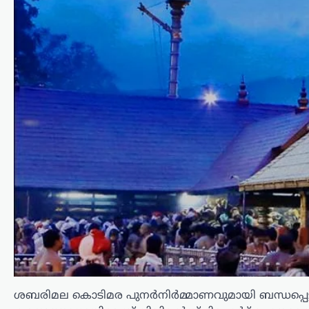
പ്രശംസിക്കും’; ‘സംഘി’
വിമർശനങ്ങൾക്ക്
മറുപടിയുമായി ആർ.
മാധവൻ
ന്യൂസ് ഡെസ്ക്
ഓഗസ്റ്റ്‌ 6, 2026
സോഷ്യൽ മീഡിയയിൽ തനിക്കെതിരെ
ഉയരുന്ന ‘സംഘി’ (ആർഎസ്എസ്
അനുകൂലി) എന്ന വിമർശനങ്ങൾക്ക്
വ്യക്തമായ മറുപടിയുമായി നടൻ ആർ.
മാധവൻ. രാഷ്ട്രീയപരമായ ലേബലുകൾ
തന്നെ ബാധിക്കാറില്ലെന്നും,
ജനാധിപത്യപരമായി
തിരഞ്ഞെടുക്കപ്പെട്ട…
അന്താരാഷ്ട്രം
,
ട്രെൻഡിംഗ്
,
ലേറ്റസ്റ്റ് ന്യൂസ്
അലി ഖമേനിയുടെ
മരണത്തിന് പിന്നാലെ
ശബരിമല കൊടിമര പുനർനിർമ്മാണവുമായി ബന്ധപ്പെട
രാജ്യം തകരുമെന്ന്