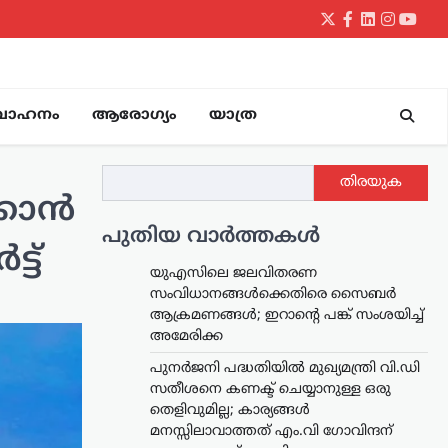
Twitter
Facebook
LinkedIn
Instagr
yout
വാഹനം
ആരോഗ്യം
യാത്ര
തിരയുക
്കാൻ
പുതിയ വാർത്തകൾ
്ട്
യുഎസിലെ ജലവിതരണ
സംവിധാനങ്ങൾക്കെതിരെ സൈബർ
ആക്രമണങ്ങൾ; ഇറാന്റെ പങ്ക് സംശയിച്ച്
അമേരിക്ക
പുനർജനി പദ്ധതിയിൽ മുഖ്യമന്ത്രി വി.ഡി
സതീശനെ കണക്ട് ചെയ്യാനുള്ള ഒരു
തെളിവുമില്ല; കാര്യങ്ങൾ
മനസ്സിലാവാത്തത് എം.വി ഗോവിന്ദന്