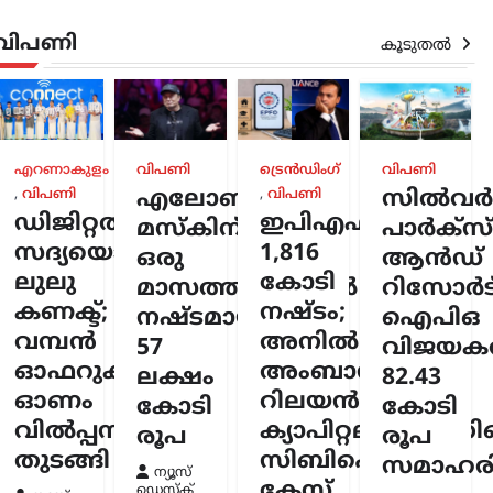
വിപണി
കൂടുതൽ
രം
,
എറണാകുളം
വിപണി
ട്രെൻഡിംഗ്
വിപണി
,
വിപണി
എലോൺ
,
വിപണി
സിൽവർസ്
്
ഡിജിറ്റൽ
ഇപിഎഫ്ഒയ്ക്ക്
മസ്കിന്
പാർക്സ്
സദ്യയൊരുക്കി
1,816
്ക്
ഒരു
ആൻഡ്
;
ലുലു
കോടി
മാസത്തിനുള്ളിൽ
റിസോർട്
ിൽ
കണക്ട്;
നഷ്ടം;
മാനും
നഷ്ടമായത്
ഐപിഒ
െത്തി
വമ്പൻ
അനിൽ
57
വിജയകര
സ്ക്
ഓഫറുകളുമായി
അംബാനിക്കും
ലക്ഷം
82.43
 2026
ഓണം
റിലയൻസ്
കോടി
കോടി
വിൽപ്പന
ക്യാപിറ്റലിനുമെതി
രൂപ
രൂപ
തുടങ്ങി
സിബിഐ
സമാഹരിച
ന്യൂസ്
കേസ്
ഡെസ്ക്