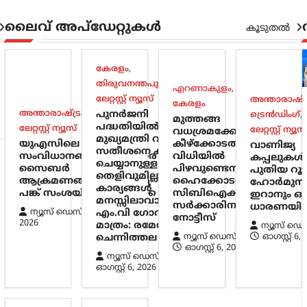
ലൈവ് അപ്‌ഡേറ്റുകൾ
കൂടുതൽ
കേരളം
,
തിരുവനന്തപുരം
,
എറണാകുളം
,
ലേറ്റസ്റ്റ് ന്യൂസ്
അന്താരാഷ്ട്
കേരളം
അന്താരാഷ്ട്രം
,
ട്രെൻഡിംഗ്
,
പുനർജനി
ട്രെൻഡിംഗ്
,
മുത്തങ്ങ
പദ്ധതിയിൽ
ലേറ്റസ്റ്റ് ന്യൂസ്
ലേറ്റസ്റ്റ് ന്യൂസ
വധശ്രമക്കേസ്:
മുഖ്യമന്ത്രി വി.ഡി
യുഎസിലെ ജലവിതരണ
കീഴ്‌ക്കോടതി
വാണിജ്യ
സതീശനെ കണക്ട്
സംവിധാനങ്ങൾക്കെതിരെ
വിധിയിൽ
കപ്പലുകൾക
ചെയ്യാനുള്ള ഒരു
സൈബർ
പിഴവുണ്ടെന്ന്
പുതിയ റൂട്ട്
തെളിവുമില്ല;
ആക്രമണങ്ങൾ; ഇറാന്റെ
ഹൈക്കോടതി;
ഹോർമുസ
കാര്യങ്ങൾ
പങ്ക് സംശയിച്ച് അമേരിക്ക
സിബിഐക്കും
ഇറാനും ഒ
മനസ്സിലാവാത്തത്
സർക്കാരിനും
ധാരണയില
ന്യൂസ് ഡെസ്ക്
ഓഗസ്റ്റ്‌ 6,
എം.വി ഗോവിന്ദന്
നോട്ടീസ്
2026
മാത്രം: രമേശ്
ന്യൂസ് ഡെ
ന്യൂസ് ഡെസ്ക്
ഓഗസ്റ്റ്‌ 6,
ചെന്നിത്തല
ഓഗസ്റ്റ്‌ 6, 2026
ന്യൂസ് ഡെസ്ക്
ഓഗസ്റ്റ്‌ 6, 2026