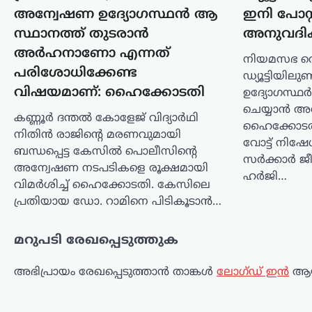
ഒമാനും
അന്വേഷണ ഉദ്യോഗസ്ഥൻ ആ
ഇനി പോസ്റ്
ധാരണയിലെത്തി
സ്ഥാനത്ത് തുടരാൻ
അനുവദിക
ന്യൂസ് ഡെസ്ക്
ഓഗസ്റ്റ്‌ 6, 2026
അർഹനാണോ എന്നത്
നിയമസഭ തെര
ആഗോള എണ്ണവ്യാപാരത്തിന്റെ പ്രധാന
പരിശോധിക്കേണ്ട
ഡ്യൂട്ടിയിലുണ
കേന്ദ്രമായ ഹോർമുസ് കടലിടുക്കിലൂടെ
വിഷയമാണ്: ഹൈക്കോടതി
ഉദ്യോഗസ്ഥര്‍
സുരക്ഷിതമായ വാണിജ്യ കപ്പൽ
ചെയ്യാന്‍ അ
ഗതാഗതം ഉറപ്പാക്കുന്നതിനുള്ള
കണ്ണൂർ ദന്തൽ കോളേജ് വിദ്യാർഥി
ഹൈക്കോടതി വ
ശ്രമങ്ങളിൽ ഇറാനും ഒമാനും
നിതിൻ രാജിന്റെ മരണവുമായി
നിർണായക പുരോഗതി
വോട്ട് നിഷേധ
ബന്ധപ്പെട്ട കേസിൽ പൊലീസിന്റെ
കൈവരിച്ചതായി ഇറാൻ അറിയിച്ചു.
സര്‍ക്കാര്‍ 
അന്വേഷണ നടപടികളെ രൂക്ഷമായി
പുതിയ…
ഹര്‍ജി…
വിമർശിച്ച് ഹൈക്കോടതി. കേസിലെ
പ്രതിയായ ഡോ. റാമിനെ പിടികൂടാൻ…
സിനിമ
‘നല്ലത് ചെയ്താൽ
ആരായാലും
മറുപടി രേഖപ്പെടുത്തുക
പ്രശംസിക്കും’; ‘സംഘി’
അഭിപ്രായം രേഖപ്പെടുത്താ‍ൻ താങ്കൾ
ലോഗ്ഡ് ഇൻ
ആയ
വിമർശനങ്ങൾക്ക്
മറുപടിയുമായി ആർ.