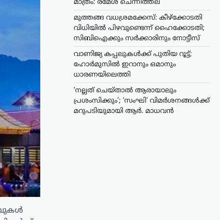
മാത്രം: രമേശ് ചെന്നിത്തല
മുത്തങ്ങ വധശ്രമക്കേസ്: കീഴ്‌ക്കോടതി
വിധിയിൽ പിഴവുണ്ടെന്ന് ഹൈക്കോടതി;
സിബിഐക്കും സർക്കാരിനും നോട്ടീസ്
വാണിജ്യ കപ്പലുകൾക്ക് പുതിയ റൂട്ട്;
ഹോർമുസിൽ ഇറാനും ഒമാനും
ധാരണയിലെത്തി
‘നല്ലത് ചെയ്താൽ ആരായാലും
പ്രശംസിക്കും’; ‘സംഘി’ വിമർശനങ്ങൾക്ക്
മറുപടിയുമായി ആർ. മാധവൻ
ിവുകൾ