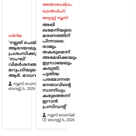
അന്താരാഷ്ട്രം
,
ട്രെൻഡിംഗ്
,
ലേറ്റസ്റ്റ് ന്യൂസ്
അലി
ഖമേനിയുടെ
മരണത്തിന്
സിനിമ
പിന്നാലെ
‘നല്ലത് ചെയ്താൽ
രാജ്യം
ആരായാലും
തകരുമെന്ന്
പ്രശംസിക്കും’;
അമേരിക്കയും
‘സംഘി’
ഇസ്രായേലും
വിമർശനങ്ങൾക്ക്
കരുതി;
മറുപടിയുമായി
പുതിയ
ആർ. മാധവൻ
പരമോന്നത
ന്യൂസ് ഡെസ്ക്
നേതാവിന്റെ
ഓഗസ്റ്റ്‌ 6, 2026
സാന്നിധ്യം
കരുത്തെന്ന്
ഇറാൻ
പ്രസിഡന്റ്
ന്യൂസ് ഡെസ്ക്
ഓഗസ്റ്റ്‌ 6, 2026