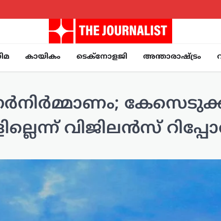
ിമ
കായികം
ടെക്നോളജി
അന്താരാഷ്ട്രം
നിർമ്മാണം; കേസെടുക
െന്ന് വിജിലൻസ് റിപ്പോർട