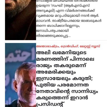
കരുത്തെന്ന് ഇറാൻ
പ്രസിഡന്റ്
ന്യൂസ് ഡെസ്ക്
ഓഗസ്റ്റ്‌ 6, 2026
ഇറാന്റെ പുതിയ പരമോന്നത നേതാവായ
മൊജ്തബ ഖമേനിയുമായി നേരിട്ട്
ആശയവിനിമയം നടത്തുന്നത് നിലവിൽ
ബുദ്ധിമുട്ടേറിയതാണെങ്കിലും,
അദ്ദേഹത്തിന്റെ നേതൃത്വം രാജ്യത്തിന്
വലിയ ആത്മവിശ്വാസവും കരുത്തും
പകരുന്നതായി പ്രസിഡന്റ് മസൂദ്…
കേരളം
,
ട്രെൻഡിംഗ്
,
ലേറ്റസ്റ്റ് ന്യൂസ്
സ്ത്രീയെ
കരിങ്കുപ്പായത്തിൽ
കുഴിച്ചുമൂടുന്ന പരിപാടി;
നിഖാബ്
നിരോധിക്കണമെന്ന്
എം.എൻ. കാരശേരി