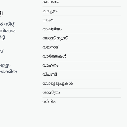
ഭക്ഷണം
മലപ്പുറം
ി
യാത്ര
സീറ്റ്
രാഷ്ട്രീയം
 നിരാശ
്ടി
ലേറ്റസ്റ്റ് ന്യൂസ്
വയനാട്
്
വാർത്തകൾ
ല്ലാ
വാഹനം
യാക്കിയ
വിപണി
വോട്ടെടുപ്പുകൾ
ശാസ്ത്രം
സിനിമ