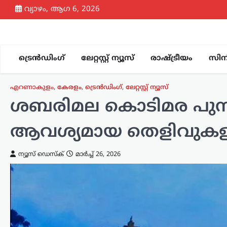
Skip
വ്യാഴം, ആഗ 6, 2026
to
content
ട്രെൻഡിംഗ്
ലേറ്റസ്റ്റ് ന്യൂസ്
രാഷ്ട്രീയം
സിന
എറണാകുളം
,
കേരളം
,
ട്രെൻഡിംഗ്
,
ലേറ്റസ്റ്റ് ന്യൂസ്
ശബരിമല കൊടിമര പുനർ
ആവശ്യമായ തെളിവുകളില്ല
ന്യൂസ് ഡെസ്ക്
മാർച്ച്‌ 26, 2026
സിനിമ
‘നല്ലത് ചെയ്താൽ
ആരായാലും