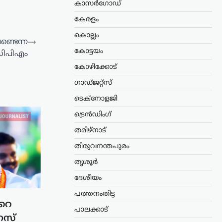
കാസർഗോഡ്
കേരളം
കൊല്ലം
്ടെന്ന
⟶
കോട്ടയം
സിപിഎം
കോഴിക്കോട്
ഗാഡ്ജറ്റ്സ്
ടെക്നോളജി
ട്രെൻഡിംഗ്
തമിഴ്നാട്
തിരുവനന്തപുരം
തൃശൂർ
ദേശീയം
പത്തനംതിട്ട
റെ
പാലക്കാട്
രസ്