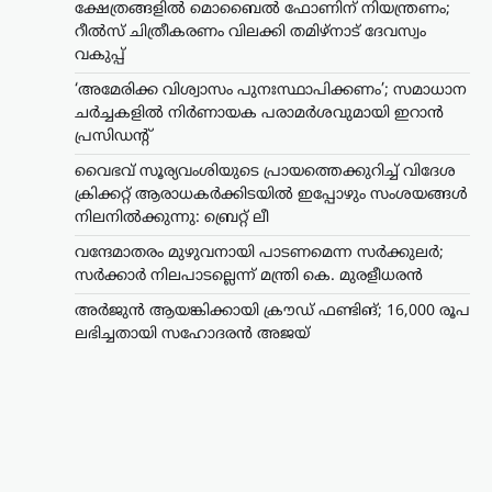
ക്ഷേത്രങ്ങളിൽ മൊബൈൽ ഫോണിന് നിയന്ത്രണം;
റീൽസ് ചിത്രീകരണം വിലക്കി തമിഴ്നാട് ദേവസ്വം
വകുപ്പ്
‘അമേരിക്ക വിശ്വാസം പുനഃസ്ഥാപിക്കണം’; സമാധാന
ചർച്ചകളിൽ നിർണായക പരാമർശവുമായി ഇറാൻ
പ്രസിഡന്റ്
വൈഭവ് സൂര്യവംശിയുടെ പ്രായത്തെക്കുറിച്ച് വിദേശ
ക്രിക്കറ്റ് ആരാധകർക്കിടയിൽ ഇപ്പോഴും സംശയങ്ങൾ
നിലനിൽക്കുന്നു: ബ്രെറ്റ് ലീ
വന്ദേമാതരം മുഴുവനായി പാടണമെന്ന സർക്കുലർ;
സർക്കാർ നിലപാടല്ലെന്ന് മന്ത്രി കെ. മുരളീധരൻ
അർജുൻ ആയങ്കിക്കായി ക്രൗഡ് ഫണ്ടിങ്; 16,000 രൂപ
ലഭിച്ചതായി സഹോദരൻ അജയ്