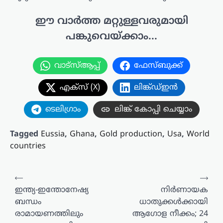
ഈ വാർത്ത മറ്റുള്ളവരുമായി
പങ്കുവെയ്ക്കാം...
വാട്സ്ആപ്പ്
ഫേസ്ബുക്ക്
എക്സ് (X)
ലിങ്ക്ഡ്ഇൻ
ടെലിഗ്രാം
ലിങ്ക് കോപ്പി ചെയ്യാം
Tagged
Eussia
,
Ghana
,
Gold production
,
Usa
,
World
countries
പോസ്റ്റുകളിലൂടെ
⟵
⟶
ഇന്ത്യ-ഇന്തോനേഷ്യ
നിർണായക
ബന്ധം
ധാതുക്കൾക്കായി
രാമായണത്തിലും
ആഗോള നീക്കം; 24