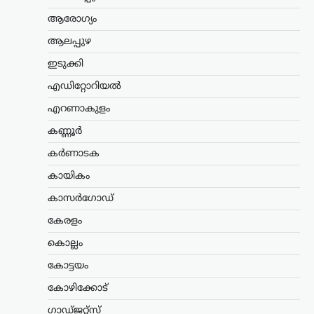
പുതിയ ഊർജ്ജം
ആരോഗ്യം
പകർന്നു: പ്രധാനമന്ത്രി
ആലപ്പുഴ
മോദി
ഇടുക്കി
ന്യൂസ് ഡെസ്ക്
ഓഗസ്റ്റ്‌ 9, 2026
എഡിറ്റോറിയൽ
ചരിത്രപ്രസിദ്ധമായ ക്വിറ്റ് ഇന്ത്യാ
പ്രസ്ഥാനത്തിന്റെ വാർഷിക ദിനത്തിൽ
എറണാകുളം
സ്വാതന്ത്ര്യസമര സേനാനികൾക്ക്
ആദരാഞ്ജലി അർപ്പിച്ച് പ്രധാനമന്ത്രി
കണ്ണൂർ
നരേന്ദ്ര മോദി. രാജ്യത്തിന്റെ
കർണാടക
സ്വാതന്ത്ര്യത്തിനായി പോരാടിയവരുടെ
ധൈര്യവും ത്യാഗവും വരും
കായികം
തലമുറകൾക്കും…
കാസർഗോഡ്
ട്രെൻഡിംഗ്
,
ദേശീയം
,
രാഷ്ട്രീയം
കേരളം
മന്ത്രിസ്ഥാനം രാജിവെച്ചത്
സ്വന്തം തീരുമാനപ്രകാരം;
കൊല്ലം
പദവികൾ എനിക്ക്
കോട്ടയം
നിർബന്ധമല്ല: ധർമേന്ദ്ര
കോഴിക്കോട്
പ്രധാൻ
ഗാഡ്ജറ്റ്സ്
ന്യൂസ് ഡെസ്ക്
ഓഗസ്റ്റ്‌ 9, 2026