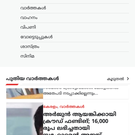
അതേപടി നടപ്പാക്കില്ലെന്നും…
വാർത്തകൾ
കേരളം
,
വാർത്തകൾ
വാഹനം
അർജുൻ ആയങ്കിക്കായി
വിപണി
ക്രൗഡ് ഫണ്ടിങ്; 16,000
രൂപ ലഭിച്ചതായി
വോട്ടെടുപ്പുകൾ
സഹോദരൻ അജയ്
ശാസ്ത്രം
ന്യൂസ് ഡെസ്ക്
ഓഗസ്റ്റ്‌ 9, 2026
സിനിമ
അർജുൻ ആയങ്കിക്കുവേണ്ടി നടത്തിയ
ക്രൗഡ് ഫണ്ടിങ്ങിലൂടെ 16,000 രൂപ
ലഭിച്ചതായി സഹോദരൻ അജയ് ആയങ്കി
പൊലീസിനോട് മൊഴി നൽകി.
പുതിയ വാർത്തകൾ
കൂടുതൽ
നിയമനടപടികൾക്കായാണ് ഈ തുക
ഉപയോഗിച്ചതെന്നും പണം ഒരു…
ട്രെൻഡിംഗ്
,
ദേശീയം
,
ലേറ്റസ്റ്റ് ന്യൂസ്
‘ക്വിറ്റ് ഇന്ത്യ’ ആഹ്വാനം
സ്വാതന്ത്ര്യസമരത്തിന്
പുതിയ ഊർജ്ജം
പകർന്നു: പ്രധാനമന്ത്രി