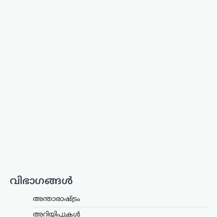
കേരളം
,
വാർത്തകൾ
അർജുൻ ആയങ്കിക്കായി
ക്രൗഡ് ഫണ്ടിങ്; 16,000
രൂപ ലഭിച്ചതായി
സഹോദരൻ അജയ്
ന്യൂസ് ഡെസ്ക്
ഓഗസ്റ്റ്‌ 9, 2026
അർജുൻ ആയങ്കിക്കുവേണ്ടി നടത്തിയ
ക്രൗഡ് ഫണ്ടിങ്ങിലൂടെ 16,000 രൂപ
ലഭിച്ചതായി സഹോദരൻ അജയ് ആയങ്കി
പൊലീസിനോട് മൊഴി നൽകി.
നിയമനടപടികൾക്കായാണ് ഈ തുക
ഉപയോഗിച്ചതെന്നും പണം ഒരു…
വിഭാഗങ്ങൾ
ട്രെൻഡിംഗ്
,
ദേശീയം
,
ലേറ്റസ്റ്റ് ന്യൂസ്
അന്താരാഷ്ട്രം
‘ക്വിറ്റ് ഇന്ത്യ’ ആഹ്വാനം
അറിയിപ്പുകൾ
സ്വാതന്ത്ര്യസമരത്തിന്