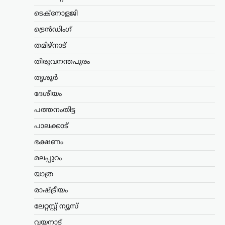
ടെക്നോളജി
ഡൽഹിയിലെ വിദ്യാർത്ഥി സമരത്തെ
തുടർന്ന് കേന്ദ്ര വിദ്യാഭ്യാസമന്ത്രി സ്ഥാനം
ട്രെൻഡിംഗ്
രാജിവെച്ചതിനെക്കുറിച്ച്
വിശദീകരണവുമായി മുൻ കേന്ദ്രമന്ത്രി
തമിഴ്നാട്
ധർമ്മേന്ദ്ര പ്രധാൻ. രാജി പ്രഖ്യാപിച്ച് രണ്ട്
ആഴ്ചകൾക്ക് ശേഷമാണ് അദ്ദേഹം
തിരുവനന്തപുരം
വിഷയത്തിൽ…
തൃശൂർ
കേരളം
,
തിരുവനന്തപുരം
,
ലേറ്റസ്റ്റ് ന്യൂസ്
ദേശീയം
വന്ദേമാതരം മുഴുവനായി
പത്തനംതിട്ട
പാടണമെന്ന സർക്കുലർ;
പാലക്കാട്
സർക്കാർ നിലപാടല്ലെന്ന്
മന്ത്രി കെ. മുരളീധരൻ
ഭക്ഷണം
ന്യൂസ് ഡെസ്ക്
ഓഗസ്റ്റ്‌ 9, 2026
മലപ്പുറം
സ്വാതന്ത്ര്യദിനാഘോഷങ്ങളുടെ ഭാഗമായി
യാത്ര
നടക്കുന്ന ചടങ്ങുകളിൽ വന്ദേമാതരം
പൂർണമായും ആലപിക്കണമെന്ന ചീഫ്
രാഷ്ട്രീയം
സെക്രട്ടറിയുടെ സർക്കുലറിനെതിരെ
ലേറ്റസ്റ്റ് ന്യൂസ്
പ്രതികരിച്ച് മന്ത്രി കെ. മുരളീധരൻ. കേന്ദ്ര
സർക്കാർ പ്രോട്ടോക്കോൾ കേരളത്തിൽ
വയനാട്