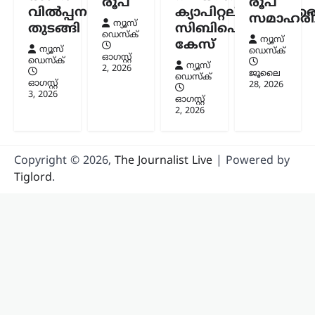
രൂപ
രൂപ
വിൽപ്പന
ക്യാപിറ്റലിനുമെതിര
വിഷയത്തിൽ…
സമാഹരിച്
ന്യൂസ്
തുടങ്ങി
സിബിഐ
ഡെസ്ക്
ന്യൂസ്
കേസ്
ന്യൂസ്
ഡെസ്ക്
ഓഗസ്റ്റ്‌
ഡെസ്ക്
ന്യൂസ്
2, 2026
ജൂലൈ
ഡെസ്ക്
ഓഗസ്റ്റ്‌
28, 2026
3, 2026
ഓഗസ്റ്റ്‌
2, 2026
Copyright © 2026,
The Journalist Live
| Powered by
Tiglord
.