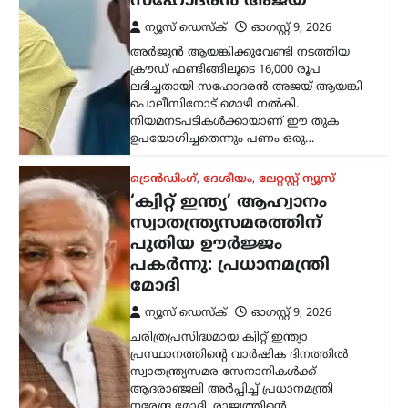
മോദി
ന്യൂസ് ഡെസ്ക്
ഓഗസ്റ്റ്‌ 9, 2026
ചരിത്രപ്രസിദ്ധമായ ക്വിറ്റ് ഇന്ത്യാ
പ്രസ്ഥാനത്തിന്റെ വാർഷിക ദിനത്തിൽ
സ്വാതന്ത്ര്യസമര സേനാനികൾക്ക്
ആദരാഞ്ജലി അർപ്പിച്ച് പ്രധാനമന്ത്രി
നരേന്ദ്ര മോദി. രാജ്യത്തിന്റെ
സ്വാതന്ത്ര്യത്തിനായി പോരാടിയവരുടെ
ധൈര്യവും ത്യാഗവും വരും
തലമുറകൾക്കും…
ട്രെൻഡിംഗ്
,
ദേശീയം
,
രാഷ്ട്രീയം
മന്ത്രിസ്ഥാനം രാജിവെച്ചത്
സ്വന്തം തീരുമാനപ്രകാരം;
പദവികൾ എനിക്ക്
നിർബന്ധമല്ല: ധർമേന്ദ്ര
പ്രധാൻ
ന്യൂസ് ഡെസ്ക്
ഓഗസ്റ്റ്‌ 9, 2026
ഡൽഹിയിലെ വിദ്യാർത്ഥി സമരത്തെ
തുടർന്ന് കേന്ദ്ര വിദ്യാഭ്യാസമന്ത്രി സ്ഥാനം