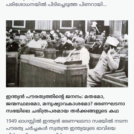
പരിശോധനയിൽ പിടിച്ചെടുത്ത പിണറായി…
ഇന്ത്യൻ പൗരത്വത്തിന്റെ ജനനം: മതമോ,
ജന്മസ്ഥലമോ, മനുഷ്യാവകാശമോ? ഭരണഘടനാ
സഭയിലെ ചരിത്രപരമായ തർക്കങ്ങളുടെ കഥ
1949 ഓഗസ്റ്റിൽ ഇന്ത്യൻ ഭരണഘടനാ സഭയിൽ നടന്ന
പൗരത്വ ചർച്ചകൾ സ്വതന്ത്ര ഇന്ത്യയുടെ ഭാവിയെ