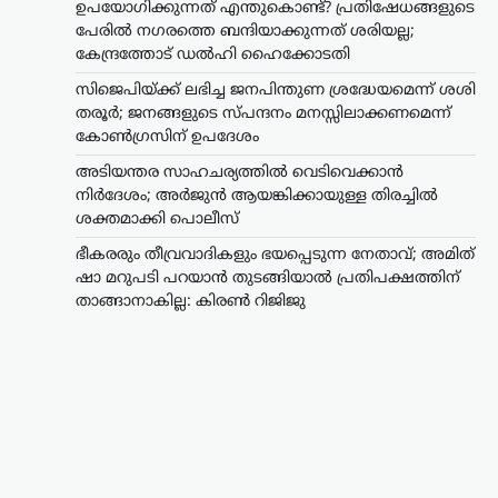
ഉപയോഗിക്കുന്നത് എന്തുകൊണ്ട്? പ്രതിഷേധങ്ങളുടെ
പേരിൽ നഗരത്തെ ബന്ദിയാക്കുന്നത് ശരിയല്ല;
കേന്ദ്രത്തോട് ഡൽഹി ഹൈക്കോടതി
സിജെപിയ്ക്ക് ലഭിച്ച ജനപിന്തുണ ശ്രദ്ധേയമെന്ന് ശശി
തരൂർ; ജനങ്ങളുടെ സ്പന്ദനം മനസ്സിലാക്കണമെന്ന്
കോൺഗ്രസിന് ഉപദേശം
അടിയന്തര സാഹചര്യത്തിൽ വെടിവെക്കാൻ
നിർദേശം; അർജുൻ ആയങ്കിക്കായുള്ള തിരച്ചിൽ
ട്രെൻഡിംഗ്
,
ദേശീയം
,
രാഷ്ട്രീയം
ശക്തമാക്കി പൊലീസ്
ഭീകരരും തീവ്രവാദികളും
ഭയപ്പെടുന്ന നേതാവ്;
ഭീകരരും തീവ്രവാദികളും ഭയപ്പെടുന്ന നേതാവ്; അമിത്
അമിത് ഷാ മറുപടി
ഷാ മറുപടി പറയാൻ തുടങ്ങിയാൽ പ്രതിപക്ഷത്തിന്
പറയാൻ തുടങ്ങിയാൽ
താങ്ങാനാകില്ല: കിരൺ റിജിജു
പ്രതിപക്ഷത്തിന്
താങ്ങാനാകില്ല: കിരൺ
റിജിജു
ന്യൂസ് ഡെസ്ക്
ഓഗസ്റ്റ്‌ 7, 2026
പാർലമെന്റിൽ കേന്ദ്ര ആഭ്യന്തരമന്ത്രി
അമിത് ഷായുടെ അസാന്നിധ്യം
ചൂണ്ടിക്കാട്ടി പ്രതിപക്ഷം പ്രതിഷേധം