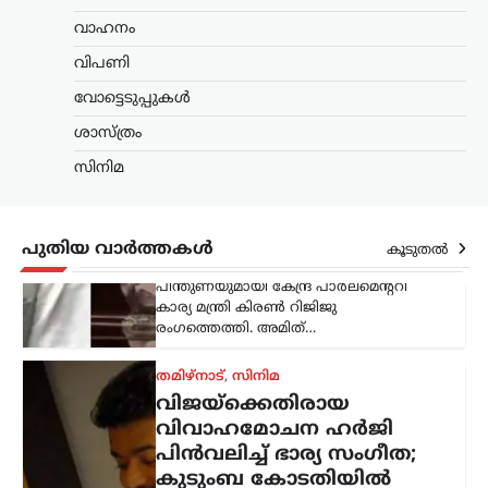
റിജിജു
വാഹനം
ന്യൂസ് ഡെസ്ക്
ഓഗസ്റ്റ്‌ 7, 2026
വിപണി
പാർലമെന്റിൽ കേന്ദ്ര ആഭ്യന്തരമന്ത്രി
അമിത് ഷായുടെ അസാന്നിധ്യം
വോട്ടെടുപ്പുകൾ
ചൂണ്ടിക്കാട്ടി പ്രതിപക്ഷം പ്രതിഷേധം
ശാസ്ത്രം
ശക്തമാക്കുന്നതിനിടെ, അദ്ദേഹത്തിന്
പിന്തുണയുമായി കേന്ദ്ര പാർലമെന്ററി
സിനിമ
കാര്യ മന്ത്രി കിരൺ റിജിജു
രംഗത്തെത്തി. അമിത്…
തമിഴ്നാട്
,
സിനിമ
പുതിയ വാർത്തകൾ
കൂടുതൽ
വിജയ്‌ക്കെതിരായ
വിവാഹമോചന ഹർജി
പിൻവലിച്ച് ഭാര്യ സംഗീത;
കുടുംബ കോടതിയിൽ
കേസ് അവസാനിച്ചു
ന്യൂസ് ഡെസ്ക്
ഓഗസ്റ്റ്‌ 7, 2026
തമിഴ്‌നാട് മുഖ്യമന്ത്രി കൂടിയായ തമിഴ്‌നാട്
വെട്രി കഴകം അധ്യക്ഷൻ
വിജയ്‌ക്കെതിരെ ഭാര്യ സംഗീത