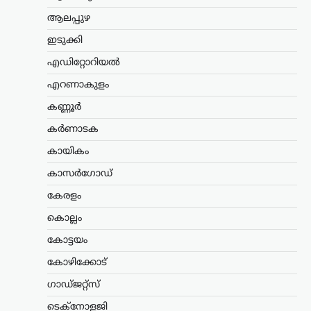
കേന്ദ്രത്തിന്റെ എഥനോൾ-
ആലപ്പുഴ
പെട്രോൾ
ഇടുക്കി
നയത്തിനെതിരെ ജനകീയ
പ്രതിഷേധം ശക്തമാക്കും;
എഡിറ്റോറിയൽ
മുന്നറിയിപ്പുമായി
എറണാകുളം
സിപിഐഎം
കണ്ണൂർ
ന്യൂസ് ഡെസ്ക്
ഓഗസ്റ്റ്‌ 7, 2026
കർണാടക
കേന്ദ്ര സർക്കാറിന്റെ എഥനോൾ-
പെട്രോൾ നയത്തിനെതിരെ രൂക്ഷ
കായികം
വിമർശനവുമായി സിപിഐഎം പോളിറ്റ്
ബ്യൂറോ. ഭക്ഷ്യവിളകൾ ഇന്ധന
കാസർഗോഡ്
ഉൽപ്പാദനത്തിനായി വ്യാപകമായി
കേരളം
ഉപയോഗിക്കുന്നത് രാജ്യത്തിന്റെ
ഭക്ഷ്യസുരക്ഷയെ ബാധിക്കുമെന്നാണ്
കൊല്ലം
പാർട്ടി മുന്നറിയിപ്പ് നൽകിയത്.…
കോട്ടയം
കേരളം
,
തിരുവനന്തപുരം
,
വാർത്തകൾ
കോഴിക്കോട്
അടിയന്തര
ഗാഡ്ജറ്റ്സ്
സാഹചര്യത്തിൽ
വെടിവെക്കാൻ നിർദേശം;
ടെക്നോളജി