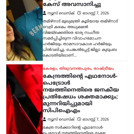
സമർപ്പിച്ചിരുന്ന വിവാഹമോചന
ഹർജിയും താമസാവകാശ ഹർജിയും
പിൻവലിച്ചു. ചെങ്കൽപ്പേട്ട് ജില്ലാ കുടുംബ
കോടതിയിലാണ്…
കേരളം
,
തിരുവനന്തപുരം
,
രാഷ്ട്രീയം
കേന്ദ്രത്തിന്റെ എഥനോൾ-
പെട്രോൾ
നയത്തിനെതിരെ ജനകീയ
പ്രതിഷേധം ശക്തമാക്കും;
മുന്നറിയിപ്പുമായി
സിപിഐഎം
ന്യൂസ് ഡെസ്ക്
ഓഗസ്റ്റ്‌ 7, 2026
കേന്ദ്ര സർക്കാറിന്റെ എഥനോൾ-
പെട്രോൾ നയത്തിനെതിരെ രൂക്ഷ
വിമർശനവുമായി സിപിഐഎം പോളിറ്റ്
ബ്യൂറോ. ഭക്ഷ്യവിളകൾ ഇന്ധന
ഉൽപ്പാദനത്തിനായി വ്യാപകമായി
ഉപയോഗിക്കുന്നത് രാജ്യത്തിന്റെ
ഭക്ഷ്യസുരക്ഷയെ ബാധിക്കുമെന്നാണ്
പാർട്ടി മുന്നറിയിപ്പ് നൽകിയത്.…