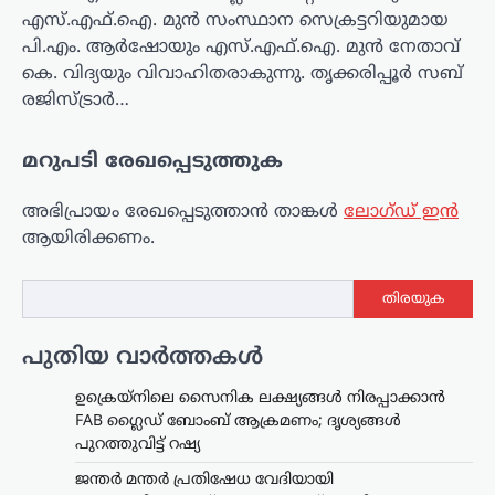
എസ്.എഫ്.ഐ. മുൻ സംസ്ഥാന സെക്രട്ടറിയുമായ
പി.എം. ആർഷോയും എസ്.എഫ്.ഐ. മുൻ നേതാവ്
കെ. വിദ്യയും വിവാഹിതരാകുന്നു. തൃക്കരിപ്പൂർ സബ്
രജിസ്ട്രാർ…
മറുപടി രേഖപ്പെടുത്തുക
അഭിപ്രായം രേഖപ്പെടുത്താ‍ൻ താങ്കൾ
ലോഗ്ഡ് ഇൻ
ആയിരിക്കണം.
തിരയുക
പുതിയ വാർത്തകൾ
ഉക്രെയ്നിലെ സൈനിക ലക്ഷ്യങ്ങൾ നിരപ്പാക്കാൻ
FAB ഗ്ലൈഡ് ബോംബ് ആക്രമണം; ദൃശ്യങ്ങൾ
പുറത്തുവിട്ട് റഷ്യ
ജന്തർ മന്തർ പ്രതിഷേധ വേദിയായി