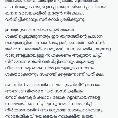
ലിഥിയം, ചെമ്പ്, അപൂർവ എർത്ത് മൂലകങ്ങൾ
എന്നിവയുടെ ലഭ്യത ഉറപ്പാക്കുന്നതിനൊപ്പം വിദേശ
ഖനന മേഖലകളിൽ ഇന്ത്യൻ നിക്ഷേപം
വർധിപ്പിക്കാനും സർക്കാർ ശ്രമിക്കുന്നു.
ഇന്ത്യയുടെ സെമികണ്ടക്ടർ മേഖല
ശക്തിപ്പെടുത്തുന്നതും ഈ തന്ത്രത്തിന്റെ പ്രധാന
ലക്ഷ്യങ്ങളിലൊന്നാണ്. ജപ്പാൻ, നെതർലാൻഡ്‌സ്,
ജർമ്മനി, അമേരിക്ക തുടങ്ങിയ സാങ്കേതിക മുന്നേറ്റ
രാജ്യങ്ങളുമായുള്ള സഹകരണം ആഭ്യന്തര ചിപ്പ്
നിർമ്മാണ ശേഷി വർധിപ്പിക്കാനും ആഗോള
വിതരണ ശൃംഖലകളിൽ ഇന്ത്യയുടെ സ്ഥാനം
ശക്തമാക്കാനും സഹായിക്കുമെന്നാണ് പ്രതീക്ഷ.
കൊവിഡ് മഹാമാരിക്കാലത്തും പിന്നീട് ഉണ്ടായ
ആഗോള വിതരണ പ്രതിസന്ധികളിലും
സെമികണ്ടക്ടർ ക്ഷാമം ലോക വ്യവസായങ്ങളെ
സാരമായി ബാധിച്ചിരുന്നു. അതിനാൽ ചിപ്പ്
നിർമ്മാണത്തിന് ആവശ്യമായ ധാതുക്കളുടെയും
സാങ്കേതികവിദ്യയുടെയും സുരക്ഷിത ലഭ്യത