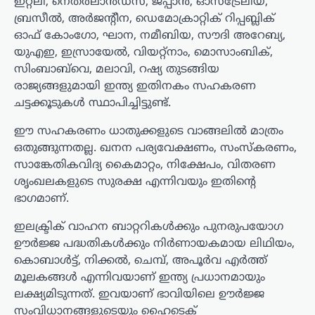
ഇറ്റലി, നെതർലാൻഡ്‌സ്, ജപ്പാൻ, ഓസ്‌ട്രേലിയ,
ബ്രസീൽ, അർജന്റീന, ഡെമോക്രാറ്റിക് റിപ്പബ്ലിക്
ഓഫ് കോംഗോ, ഘാന, നമീബിയ, സൗദി അറേബ്യ,
യുഎഇ, ഇസ്രായേൽ, വിയറ്റ്നാം, മൊസാംബിക്,
സിംബാബ്‌വെ, മലാവി, റഷ്യ തുടങ്ങിയ
രാജ്യങ്ങളുമായി ഇന്ത്യ ഇതിനകം സഹകരണ
ചട്ടക്കൂടുകൾ സ്ഥാപിച്ചിട്ടുണ്ട്.
ഈ സഹകരണം ധാതുക്കളുടെ വാങ്ങലിൽ മാത്രം
ഒതുങ്ങുന്നതല്ല. ഖനന പര്യവേക്ഷണം, സംസ്കരണം,
സാങ്കേതികവിദ്യ കൈമാറ്റം, നിക്ഷേപം, വിതരണ
ശൃംഖലകളുടെ സുരക്ഷ എന്നിവയും ഇതിന്റെ
ഭാഗമാണ്.
ഇലക്ട്രിക് വാഹന ബാറ്ററികൾക്കും പുനരുപയോഗ
ഊർജ്ജ പദ്ധതികൾക്കും നിർണായകമായ ലിഥിയം,
കൊബാൾട്ട്, നിക്കൽ, ചെമ്പ്, അപൂർവ എർത്ത്
മൂലകങ്ങൾ എന്നിവയാണ് ഇന്ത്യ പ്രധാനമായും
ലക്ഷ്യമിടുന്നത്. ഇവയാണ് ഭാവിയിലെ ഊർജ്ജ
സംവിധാനങ്ങളുടെയും ഹൈടെക്