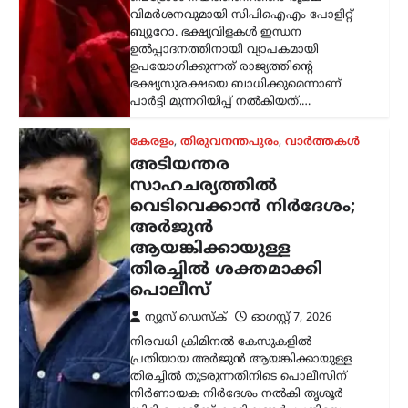
കേരളം
,
തിരുവനന്തപുരം
,
വാർത്തകൾ
അടിയന്തര
സാഹചര്യത്തിൽ
വെടിവെക്കാൻ നിർദേശം;
അർജുൻ
ആയങ്കിക്കായുള്ള
തിരച്ചിൽ ശക്തമാക്കി
പൊലീസ്
ന്യൂസ് ഡെസ്ക്
ഓഗസ്റ്റ്‌ 7, 2026
നിരവധി ക്രിമിനൽ കേസുകളിൽ
പ്രതിയായ അർജുൻ ആയങ്കിക്കായുള്ള
തിരച്ചിൽ തുടരുന്നതിനിടെ പൊലീസിന്
നിർണായക നിർദേശം നൽകി തൃശൂർ
സിറ്റി പൊലീസ് കമ്മിഷണർ. പ്രതിയെ
പിടികൂടുന്നതിനിടെ അടിയന്തര
സാഹചര്യമുണ്ടായാൽ…
ട്രെൻഡിംഗ്
,
ദേശീയം
,
രാഷ്ട്രീയം
ഭീകരരും തീവ്രവാദികളും