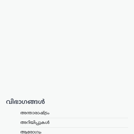
ശക്തമാക്കുന്നതിനിടെ, അദ്ദേഹത്തിന്
പിന്തുണയുമായി കേന്ദ്ര പാർലമെന്ററി
കാര്യ മന്ത്രി കിരൺ റിജിജു
രംഗത്തെത്തി. അമിത്…
തമിഴ്നാട്
,
സിനിമ
വിജയ്‌ക്കെതിരായ
വിവാഹമോചന ഹർജി
പിൻവലിച്ച് ഭാര്യ സംഗീത;
കുടുംബ കോടതിയിൽ
കേസ് അവസാനിച്ചു
ന്യൂസ് ഡെസ്ക്
ഓഗസ്റ്റ്‌ 7, 2026
തമിഴ്‌നാട് മുഖ്യമന്ത്രി കൂടിയായ തമിഴ്‌നാട്
വെട്രി കഴകം അധ്യക്ഷൻ
വിജയ്‌ക്കെതിരെ ഭാര്യ സംഗീത
വിഭാഗങ്ങൾ
സമർപ്പിച്ചിരുന്ന വിവാഹമോചന
ഹർജിയും താമസാവകാശ ഹർജിയും
പിൻവലിച്ചു. ചെങ്കൽപ്പേട്ട് ജില്ലാ കുടുംബ
അന്താരാഷ്ട്രം
കോടതിയിലാണ്…
അറിയിപ്പുകൾ
കേരളം
,
തിരുവനന്തപുരം
,
രാഷ്ട്രീയം
ആരോഗ്യം