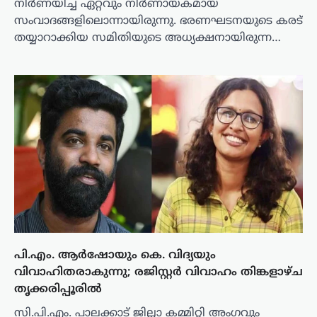
നിർണയിച്ച ഏറ്റവും നിർണായകമായ
സംവാദങ്ങളിലൊന്നായിരുന്നു. ഭരണഘടനയുടെ കരട്
തയ്യാറാക്കിയ സമിതിയുടെ അധ്യക്ഷനായിരുന്ന…
പി.എം. ആർഷോയും കെ. വിദ്യയും
വിവാഹിതരാകുന്നു; രജിസ്റ്റർ വിവാഹം തിങ്കളാഴ്ച
തൃക്കരിപ്പൂരിൽ
സി.പി.എം. പാലക്കാട് ജില്ലാ കമ്മിറ്റി അംഗവും