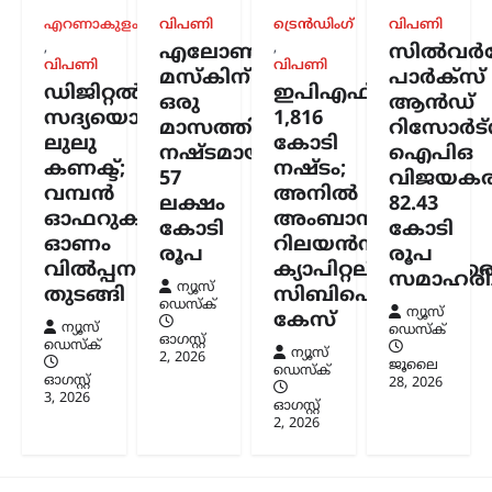
വിമർശനവുമായി സിപിഐഎം പോളിറ്റ്
എറണാകുളം
വിപണി
ട്രെൻഡിംഗ്
വിപണി
ബ്യൂറോ. ഭക്ഷ്യവിളകൾ ഇന്ധന
,
,
എലോൺ
സിൽവർസ്
ഉൽപ്പാദനത്തിനായി വ്യാപകമായി
വിപണി
വിപണി
മസ്കിന്
പാർക്സ്
ഉപയോഗിക്കുന്നത് രാജ്യത്തിന്റെ
ഡിജിറ്റൽ
ഇപിഎഫ്ഒയ്ക്ക്
ഒരു
ആൻഡ്
ഭക്ഷ്യസുരക്ഷയെ ബാധിക്കുമെന്നാണ്
സദ്യയൊരുക്കി
1,816
പാർട്ടി മുന്നറിയിപ്പ് നൽകിയത്.…
മാസത്തിനുള്ളിൽ
റിസോർട്
ലുലു
കോടി
നഷ്ടമായത്
ഐപിഒ
കണക്ട്;
നഷ്ടം;
57
വിജയകര
വമ്പൻ
അനിൽ
ലക്ഷം
82.43
ഓഫറുകളുമായി
അംബാനിക്കും
കോടി
കോടി
ഓണം
റിലയൻസ്
രൂപ
രൂപ
വിൽപ്പന
ക്യാപിറ്റലിനുമെതിര
സമാഹരിച്
ന്യൂസ്
തുടങ്ങി
സിബിഐ
ഡെസ്ക്
ന്യൂസ്
കേസ്
ന്യൂസ്
ഡെസ്ക്
ഓഗസ്റ്റ്‌
ഡെസ്ക്
ന്യൂസ്
2, 2026
ജൂലൈ
ഡെസ്ക്
ഓഗസ്റ്റ്‌
28, 2026
3, 2026
ഓഗസ്റ്റ്‌
2, 2026