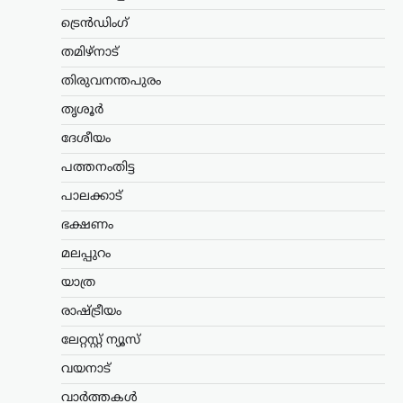
അർജുൻ
ട്രെൻഡിംഗ്
ആയങ്കിക്കായുള്ള
തിരച്ചിൽ ശക്തമാക്കി
തമിഴ്നാട്
പൊലീസ്
തിരുവനന്തപുരം
ന്യൂസ് ഡെസ്ക്
ഓഗസ്റ്റ്‌ 7, 2026
തൃശൂർ
നിരവധി ക്രിമിനൽ കേസുകളിൽ
ദേശീയം
പ്രതിയായ അർജുൻ ആയങ്കിക്കായുള്ള
തിരച്ചിൽ തുടരുന്നതിനിടെ പൊലീസിന്
പത്തനംതിട്ട
നിർണായക നിർദേശം നൽകി തൃശൂർ
സിറ്റി പൊലീസ് കമ്മിഷണർ. പ്രതിയെ
പാലക്കാട്
പിടികൂടുന്നതിനിടെ അടിയന്തര
ഭക്ഷണം
സാഹചര്യമുണ്ടായാൽ…
മലപ്പുറം
ട്രെൻഡിംഗ്
,
ദേശീയം
,
രാഷ്ട്രീയം
യാത്ര
ഭീകരരും തീവ്രവാദികളും
ഭയപ്പെടുന്ന നേതാവ്;
രാഷ്ട്രീയം
അമിത് ഷാ മറുപടി
ലേറ്റസ്റ്റ് ന്യൂസ്
പറയാൻ തുടങ്ങിയാൽ
വയനാട്
പ്രതിപക്ഷത്തിന്
താങ്ങാനാകില്ല: കിരൺ
വാർത്തകൾ