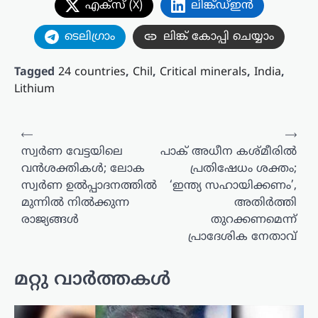
എക്സ് (X)
ലിങ്ക്ഡ്ഇൻ
ടെലിഗ്രാം
ലിങ്ക് കോപ്പി ചെയ്യാം
Tagged
24 countries
,
Chil
,
Critical minerals
,
India
,
Lithium
പോസ്റ്റുകളിലൂടെ
⟵
⟶
സ്വർണ വേട്ടയിലെ
പാക് അധീന കശ്മീരിൽ
വൻശക്തികൾ; ലോക
പ്രതിഷേധം ശക്തം;
സ്വർണ ഉൽപ്പാദനത്തിൽ
‘ഇന്ത്യ സഹായിക്കണം’,
മുന്നിൽ നിൽക്കുന്ന
അതിർത്തി
രാജ്യങ്ങൾ
തുറക്കണമെന്ന്
പ്രാദേശിക നേതാവ്
മറ്റു വാർത്തകൾ