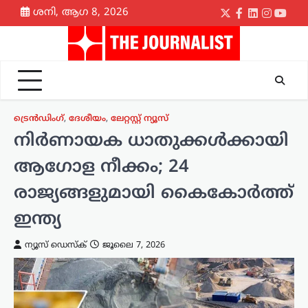
Skip
ശനി, ആഗ 8, 2026
Twitter
Facebook
LinkedIn
Instagr
yout
to
content
ട്രെൻഡിംഗ്
,
ദേശീയം
,
ലേറ്റസ്റ്റ് ന്യൂസ്
നിർണായക ധാതുക്കൾക്കായി
ആഗോള നീക്കം; 24
രാജ്യങ്ങളുമായി കൈകോർത്ത്
ഇന്ത്യ
ന്യൂസ് ഡെസ്ക്
ജൂലൈ 7, 2026