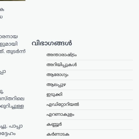
യക
ധ
6കാരനായ
വിഭാഗങ്ങൾ
ങളുമായി
. തുടർന്ന്
അന്താരാഷ്ട്രം
അറിയിപ്പുകൾ
്പാ
ആരോഗ്യം
ആലപ്പുഴ
ു,
ഇടുക്കി
 ബസ്തറിലെ
എഡിറ്റോറിയൽ
റിച്ചുള്ള
എറണാകുളം
കണ്ണൂർ
ു. പാപ്പാ
ദ്ദേഹം
കർണാടക