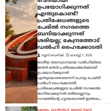
എന്തുകൊണ്ടാണെന്ന് ചോദ്യം ചെയ്ത്
ഡൽഹി ഹൈക്കോടതി.
പ്രതിഷേധങ്ങളുടെ പേരിൽ നഗരത്തെ
ബന്ദിയാക്കുന്നത് ശരിയല്ലെന്നും
നഗരത്തിന്റെ ഹൃദയഭാഗത്ത് ഇത്തരം…
കേരളം
,
ട്രെൻഡിംഗ്
,
ലേറ്റസ്റ്റ് ന്യൂസ്
സിജെപിയ്ക്ക് ലഭിച്ച
ജനപിന്തുണ
ശ്രദ്ധേയമെന്ന് ശശി
തരൂർ; ജനങ്ങളുടെ
സ്പന്ദനം
മനസ്സിലാക്കണമെന്ന്
കോൺഗ്രസിന് ഉപദേശം
ന്യൂസ് ഡെസ്ക്
ഓഗസ്റ്റ്‌ 7, 2026
മുതിർന്ന കോൺഗ്രസ് നേതാവും
എംപിയുമായ ശശി തരൂർ, വിദ്യാർത്ഥി
പ്രശ്‌നങ്ങളുമായി ബന്ധപ്പെട്ട