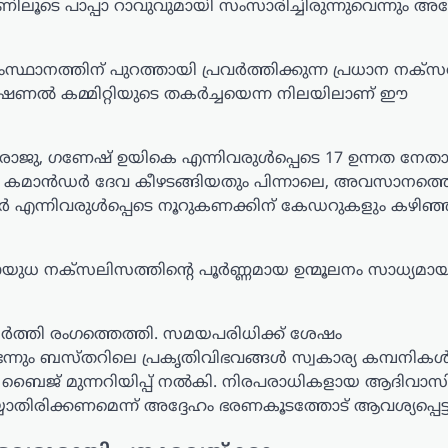
ലൂടെ പാപ്പാ റാവുവുമായി സംസാരിച്ചിരുന്നുവെന്നും അദ്
ഥാനത്തിന് പുറത്തായി പ്രവർത്തിക്കുന്ന പ്രധാന നക്
 ഡിവിഷണൽ കമ്മിറ്റിയുടെ തകർച്ചയെന്ന നിലയിലാണ് ഈ
രാജു, ഗണേഷ് ഉയികെ എന്നിവരുള്‍പ്പെടെ 17 ഉന്നത നേത
ാലിയൻ കമാൻഡർ ദേവ കീഴടങ്ങിയതും പിന്നാലെ, അവസാനത്
ംധർ എന്നിവരുള്‍പ്പെടെ നൂറുകണക്കിന് കേഡറുകളും കഴിഞ്
സായുധ നക്സലിസത്തിന്റെ പൂർണ്ണമായ ഉന്മൂലനം സാധ്യമ
ി രംഗത്തെത്തി. സമയപരിധിക്ക് ശേഷം
ും ബസ്തറിലെ പ്രകൃതിവിഭവങ്ങൾ സ്വകാര്യ കമ്പനികൾക
ീപാൽ ബൈജ് മുന്നറിയിപ്പ് നൽകി. നിരപരാധികളായ ആദിവാ
്യാതിരിക്കണമെന്ന് അദ്ദേഹം ഭരണകൂടത്തോട് ആവശ്യപ്പെട്ട