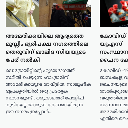
സിറ്റി പൊലീസ് കമ്മിഷണർ. പ്രതിയെ
പിടികൂടുന്നതിനിടെ അടിയന്തര
സാഹചര്യമുണ്ടായാൽ…
ട്രെൻഡിംഗ്
,
ദേശീയം
,
രാഷ്ട്രീയം
ഭീകരരും
അമേരിക്കയിലെ ആദ്യത്തെ
കോവിഡ്
തീവ്രവാദികളും
മുസ്ലീം ഭൂരിപക്ഷ നഗരത്തിലെ
യുഎസ്
ഭയപ്പെടുന്ന നേതാവ്;
തെരുവിന് ഖാലിദ സിയയുടെ
സംസ്ഥാന
അമിത് ഷാ മറുപടി
പേര് നൽകി
ചൈന കേ
പറയാൻ തുടങ്ങിയാൽ
ഡെട്രോയിറ്റിന്റെ ഹൃദയഭാഗത്ത്
കോവിഡ് -1
പ്രതിപക്ഷത്തിന്
സ്ഥിതി ചെയ്യുന്ന ഹാംട്രാമിന്
ബന്ധപ്പെട്ട
താങ്ങാനാകില്ല: കിരൺ
അമേരിക്കയുടെ രാഷ്ട്രീയ, സാമൂഹിക
ചൈനയുടെ സ
റിജിജു
ഭൂപ്രകൃതിയിൽ ഒരു പ്രത്യേക
താൽപ്പര്യങ്
സ്ഥാനമുണ്ട് . ഒരുകാലത്ത് പോളിഷ്
വരുത്തിയെന
ന്യൂസ് ഡെസ്ക്
ഓഗസ്റ്റ്‌ 7, 2026
കുടിയേറ്റക്കാരുടെ കേന്ദ്രമായിരുന്ന
സംസ്ഥാനമാ
പാർലമെന്റിൽ കേന്ദ്ര ആഭ്യന്തരമന്ത്രി
ഈ നഗരം ഇപ്പോൾ…
അമേരിക്കൻ 
അമിത് ഷായുടെ അസാന്നിധ്യം
എതിരെ ച
ചൂണ്ടിക്കാട്ടി പ്രതിപക്ഷം പ്രതിഷേധം
ശക്തമാക്കുന്നതിനിടെ, അദ്ദേഹത്തിന്