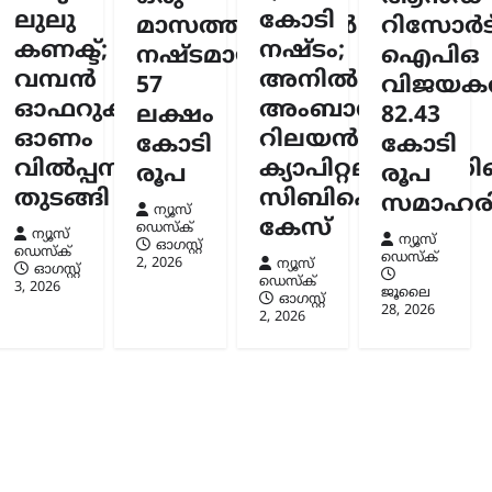
ലുലു
കോടി
ഗരത്തെ
മാസത്തിനുള്ളിൽ
റിസോർട്
ുന്നത്
കണക്ട്;
നഷ്ടം;
നഷ്ടമായത്
ഐപിഒ
വമ്പൻ
അനിൽ
ട്
57
വിജയകര
ഓഫറുകളുമായി
അംബാനിക്കും
ലക്ഷം
82.43
ടതി
ഓണം
റിലയൻസ്
കോടി
കോടി
സ്ക്
6
വിൽപ്പന
ക്യാപിറ്റലിനുമെതി
രൂപ
രൂപ
തുടങ്ങി
സിബിഐ
സമാഹരിച
ന്യൂസ്
കേസ്
ഡെസ്ക്
ന്യൂസ്
ന്യൂസ്
ഓഗസ്റ്റ്‌
ഡെസ്ക്
ഡെസ്ക്
2, 2026
ന്യൂസ്
ഓഗസ്റ്റ്‌
ഡെസ്ക്
3, 2026
ജൂലൈ
ഓഗസ്റ്റ്‌
28, 2026
2, 2026