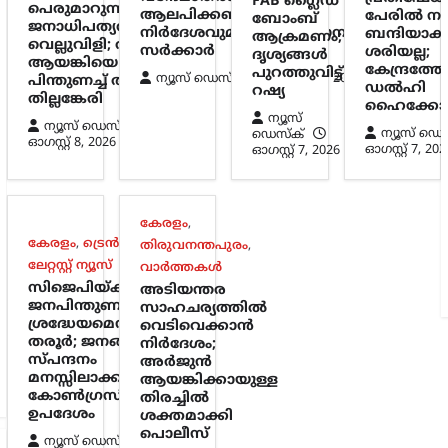
FAB ഗ്ലൈഡ്
പെരുമാറുന്നത്
ആലപിക്കണം;
പേരിൽ ന
ബോംബ്
ജനാധിപത്യത്തിന്
നിർദേശവുമായി സംസ്ഥാന
ബന്ദിയാക്ക
ആക്രമണം;
വെല്ലുവിളി; അര്‍ജുന്‍
സർക്കാർ
ശരിയല്ല;
ദൃശ്യങ്ങൾ
ആയങ്കിയെ
കേന്ദ്രത്തോ
പുറത്തുവിട്ട്
ന്യൂസ് ഡെസ്ക്
ഓഗസ്റ്റ്‌ 8, 2026
പിന്തുണച്ച് ആകാശ്
ഡൽഹി
റഷ്യ
തില്ലങ്കേരി
ഹൈക്കോ
ന്യൂസ്
ന്യൂസ് ഡെസ്ക്
ന്യൂസ് ഡെ
ഡെസ്ക്
ഓഗസ്റ്റ്‌ 8, 2026
ഓഗസ്റ്റ്‌ 7, 202
ഓഗസ്റ്റ്‌ 7, 2026
കേരളം
,
കേരളം
,
ട്രെൻഡിംഗ്
,
തിരുവനന്തപുരം
,
ലേറ്റസ്റ്റ് ന്യൂസ്
വാർത്തകൾ
സിജെപിയ്ക്ക് ലഭിച്ച
അടിയന്തര
ജനപിന്തുണ
സാഹചര്യത്തിൽ
ശ്രദ്ധേയമെന്ന് ശശി
വെടിവെക്കാൻ
തരൂർ; ജനങ്ങളുടെ
നിർദേശം;
സ്പന്ദനം
അർജുൻ
മനസ്സിലാക്കണമെന്ന്
ആയങ്കിക്കായുള്ള
കോൺഗ്രസിന്
തിരച്ചിൽ
ഉപദേശം
ശക്തമാക്കി
പൊലീസ്
ന്യൂസ് ഡെസ്ക്