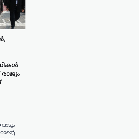
ൻ,
ിധികൾ
് രാജ്യം
്
്പാടും
റാന്റെ