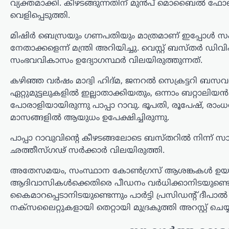
വ്യക്തമാക്കി. കീഴടങ്ങുന്നതിന് മുൻപ് മൊബൈൽ ഫോണി
വെളിപ്പെടുത്തി.
മിഷിർ ബെസ്രയും ഗണപതിയും മാത്രമാണ് ഇപ്പോൾ സംസ്
നേതാക്കളെന്ന് മന്ത്രി അറിയിച്ചു. വെസ്റ്റ് ബസ്തർ
സംഭവവികാസം ഉദ്യോഗസ്ഥർ വിലയിരുത്തുന്നത്.
കേരളം
,
ട്രെൻഡിംഗ്
,
ലേറ്റസ്റ്റ് ന്യൂസ്
കഴിഞ്ഞ വർഷം മാദ്വി ഹിദ്മ, ജനറൽ സെക്രട്ടറി ബസവ
സിജെപിയ്ക്ക് ലഭിച്ച
ഏറ്റുമുട്ടലുകളിൽ ഇല്ലാതാക്കിയതും, ഒന്നാം ബറ്റ
പോരാളിയായിരുന്നു പാപ്പാ റാവു. ഭൂപതി, രൂപേഷ്, രാ
ജനപിന്തുണ
മാസങ്ങളിൽ ആയുധം ഉപേക്ഷിച്ചിരുന്നു.
ശ്രദ്ധേയമെന്ന് ശശി
തരൂർ; ജനങ്ങളുടെ
പാപ്പാ റാവുവിന്റെ കീഴടങ്ങലോടെ ബസ്തറിൽ നിന്ന് 
സ്പന്ദനം
ഛത്തീസ്ഗഢ് സർക്കാർ വിലയിരുത്തി.
മനസ്സിലാക്കണമെന്ന്
അതേസമയം, സംസ്ഥാന കോൺഗ്രസ് ആശങ്കകൾ ഉയർത്ത
കോൺഗ്രസിന് ഉപദേശം
ആദിവാസികൾക്കെതിരെ പീഡനം വർധിക്കാനിടയുണ്ടെന്ന
ന്യൂസ് ഡെസ്ക്
ഓഗസ്റ്റ്‌ 7, 2026
കൈമാറപ്പെടാനിടയുണ്ടെന്നും പാർട്ടി പ്രസിഡന്റ് ദ
നക്സലൈറ്റുകളായി തെറ്റായി മുദ്രകുത്തി അറസ്റ്റ് ചെയ
മുതിർന്ന കോൺഗ്രസ് നേതാവും
എംപിയുമായ ശശി തരൂർ, വിദ്യാർത്ഥി