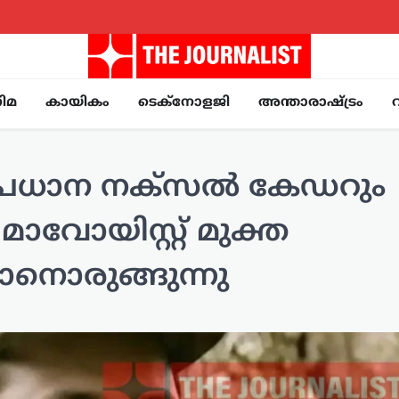
ിമ
കായികം
ടെക്നോളജി
അന്താരാഷ്ട്രം
രധാന നക്സൽ കേഡറും
ാവോയിസ്റ്റ് മുക്ത
ാനൊരുങ്ങുന്നു