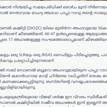
ാർ നിശ്ചയിച്ച സമയപരിധിക്ക് ഒരാഴ്ച മുമ്പ് നിർണാ
സൽ നേതാവായ മാംഗു അഥവാ പാപ്പാ റാവു തന്റെ സായു
ോണൽ കമ്മിറ്റി (DKSZC) യിലെ മുതിർന്ന അംഗവുമായ 5
്റേഷനിലാണ് കീഴടങ്ങിയത്. AK-47 ഉൾപ്പെടെയുള്ള ആയുധങ്
്പെടെ 17 അംഗങ്ങളുള്ള സംഘത്തോടൊപ്പമാണ് കീഴടങ്ങിയത്
ം ഒരു SLRയും ഒരു INSAS റൈഫിളും പിടിച്ചെടുത്തു. പാപ
വും പ്രഖ്യാപിച്ചിരുന്നതാണ്.
ൗത്ത് സബ് സോണൽ ബ്യൂറോ അംഗവുമായിരുന്ന പാപ്പാ റാവ
റാലിയൻ കമാൻഡറായ മാദ്വി ഹിദ്മയെ വധിച്ചതിന് ശേഷം
കാക്കപ്പെട്ടിരുന്നു. ബസ്തറിന്റെ വനഭൂപ്രദേശത്തെക്കു
ലുവിളിയായിരുന്നു.
മുഖ്യമന്ത്രിയുമായ വിജയ് ശർമ്മ ഈ വിവരം സ്ഥിരീകരിച്ച
സോണൽ കമ്മിറ്റിയിൽ സജീവ അംഗങ്ങൾ ഇനി ഇല്ലെന്ന് അ