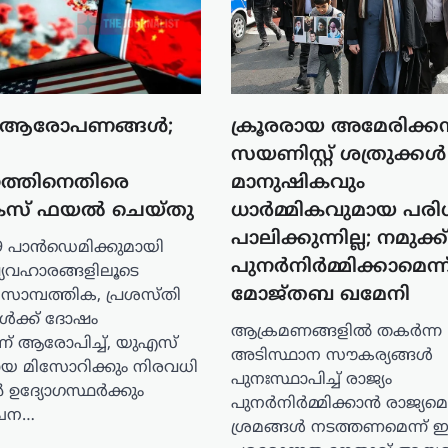
 ആരോപണങ്ങൾ;
ക്രൂരരായ അമേരിക്ക
സയണിസ്റ്റ് ശത്രുക്കൾ
ത്തിനെതിരെ
മാനുഷികവും
സ് ഫയൽ ചെയ്തു
ധാർമ്മികവുമായ പര
പാലിക്കുന്നില്ല; നമുക്ക
9 പാൻഡെമിക്കുമായി
പുനർനിർമ്മിക്കാമെന്ന
 വ്യവഹാരങ്ങളിലൂടെ
മോജ്തബ ഖമേനി
ാമ്പത്തിക, പ്രശസ്തി
ങൾക്ക് ദോഷം
ആക്രമണങ്ങളിൽ തകർന്ന
്ന് ആരോപിച്ച്, യുഎസ്
അടിസ്ഥാന സൗകര്യങ്ങൾ
യ മിസോറിക്കും നിരവധി
പുനഃസ്ഥാപിച്ച് രാജ്യം
ഉദ്യോഗസ്ഥർക്കും
പുനർനിർമ്മിക്കാൻ രാജ്യമെമ
ൈന…
ശ്രമങ്ങൾ നടത്തണമെന്ന് ഇ