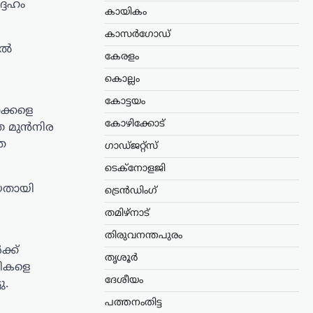
ദേഹം
കായികം
കാസർഗോഡ്
സൽ
കേരളം
കൊല്ലം
കോട്ടയം
ാക്കളെ
കോഴിക്കോട്
തെ മുൻനിര
ഞ
ഗാഡ്ജറ്റ്സ്
ടെക്നോളജി
ായതായി
ട്രെൻഡിംഗ്
തമിഴ്നാട്
തിരുവനന്തപുരം
്ക്
തൃശൂർ
സികളെ
ദേശീയം
ു.
പത്തനംതിട്ട