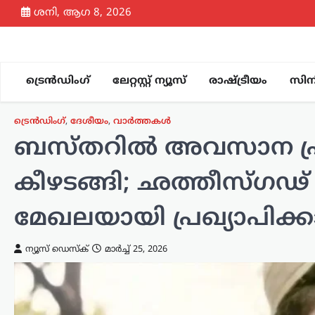
Skip
ശനി, ആഗ 8, 2026
to
content
ട്രെൻഡിംഗ്
ലേറ്റസ്റ്റ് ന്യൂസ്
രാഷ്ട്രീയം
സിന
ട്രെൻഡിംഗ്
,
ദേശീയം
,
വാർത്തകൾ
ബസ്തറിൽ അവസാന പ്
കീഴടങ്ങി; ഛത്തീസ്ഗഢ് മ
മേഖലയായി പ്രഖ്യാപിക്ക
ന്യൂസ് ഡെസ്ക്
മാർച്ച്‌ 25, 2026