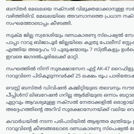
ബസ്തർ മേഖലയെ നക്സൽ വിമുക്തമാക്കാനുള്ള സർക്ക
വഴിത്തിരിവ്. മേഖലയിലെ അവസാനത്തെ പ്രധാന നക്
സംഘത്തോടൊപ്പം കീഴടങ്ങി.
സുക്മ ജില്ല സ്വദേശിയും ദണ്ഡകാരണ്യ സ്പെഷ്യൽ സ
പാപ്പാ റാവു ബിജാപൂർ ജില്ലയിലെ കുത്രു പോലീസ് സ്റ
എത്തിയ അദ്ദേഹം 10 പുരുഷന്മാരും 7 സ്ത്രീകളും ഉൾപ
ഇവരെ ജഗദൽപൂരിലേക്ക് മാറ്റി.
സംഘത്തിൽ നിന്ന് സുരക്ഷാസേന എട്ട് AK-47 റൈഫിളുകളു
റാവുവിനെ പിടികൂടുന്നവർക്ക് 25 ലക്ഷം രൂപ പാരിതോഷിക
വെസ്റ്റ് ബസ്തർ ഡിവിഷൻ കമ്മിറ്റിയുടെ തലവനും സ
പീപ്പിൾസ് ലിബറേഷൻ ഗറില്ല ആർമിയുടെ ഒന്നാം ബറ്
ഏറ്റവും ആവശ്യമുള്ള നക്സൽ നേതാക്കളിൽ ഒരാളായി കണക്
അദ്ദേഹത്തിന്റെ അറിവ് സുരക്ഷാസേനയ്ക്ക് വലിയ വെല്
കവാർധയിൽ നടന്ന പരിപാടിയിൽ ആഭ്യന്തര മന്ത്രിയും ഉപ
റാവുവിന്റെ കീഴടങ്ങലോടെ ദണ്ഡകാരണ്യ സ്പെഷ്യൽ 