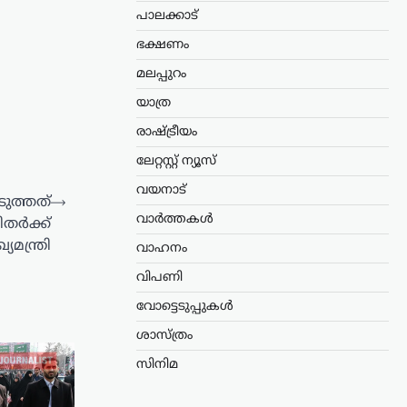
പാലക്കാട്
ഭക്ഷണം
മലപ്പുറം
യാത്ര
രാഷ്ട്രീയം
ലേറ്റസ്റ്റ് ന്യൂസ്
വയനാട്
ടുത്തത്
⟶
വാർത്തകൾ
ിതർക്ക്
ഖ്യമന്ത്രി
വാഹനം
വിപണി
വോട്ടെടുപ്പുകൾ
ശാസ്ത്രം
സിനിമ