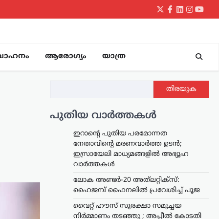
Twitter
Facebook
LinkedIn
Instagr
yout
വാഹനം
ആരോഗ്യം
യാത്ര
തിരയുക
പുതിയ വാർത്തകൾ
ഇറാന്റെ പുതിയ പരമോന്നത
നേതാവിന്റെ മരണവാർത്ത ഉടൻ;
ഇസ്രായേലി മാധ്യമങ്ങളിൽ അഭ്യൂഹ
വാർത്തകൾ
ലോക അണ്ടർ-20 അത്‌ലറ്റിക്സ്:
ഹൈജമ്പ് ഫൈനലിൽ പ്രവേശിച്ച് പൂജ
വൈറ്റ് ഹൗസ് സുരക്ഷാ സമുച്ചയ
നിർമ്മാണം തടഞ്ഞു ; അപ്പീൽ കോടതി