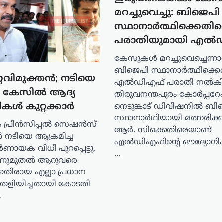
മറച്ചുവെച്ചു: ബിജെപി
സ്ഥാനാർത്ഥിക്കെതി
പരാതിയുമായി എൽ
കേസുകൾ മറച്ചുവെച്ചെന്നാര
ബിജെപി സ്ഥാനാർത്ഥിക്കെ
റ്റവിമുക്തൻ; നടിയെ
എൽഡിഎഫ് പരാതി നൽകി
്ച കേസിൽ ആദ്യ
തിരുവനന്തപുരം കോർപ്പറ
ികൾ കുറ്റക്കാർ
നെടുങ്കാട് ഡിവിഷനിൽ ബി
സ്ഥാനാർഥിയായി മത്സരിക്ക
പ്രിൻസിപ്പൽ സെഷൻസ്
ആർ. സിക്കെതിരെയാണ്
നടിയെ ആക്രമിച്ച
എൽഡിഎഫിന്റെ ഔദ്യോഗിക
ായക വിധി പുറപ്പെട്ടു.
…
ന്നുമുതൽ ആറുവരെ
െതിരായ എല്ലാ പ്രധാന
ം തെളിയിച്ചതായി കോടതി
…