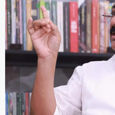
കാസർഗോഡ്
,
കേരളം
,
വാർത്തകൾ
മദ്യപിച്ച് വാഹനമോടിച്ചു;
യൂട്യൂബർ ഹെലൻ ഓഫ്
സ്പാർട്ടയുടെ
ലൈസൻസ് മൂന്ന്