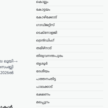
കൊല്ലം
കോട്ടയം
കോഴിക്കോട്
ഗാഡ്ജറ്റ്സ്
ടെക്നോളജി
ട്രെൻഡിംഗ്
തമിഴ്നാട്
തിരുവനന്തപുരം
െ ലൂയി
⟶
തൃശൂർ
സംബ്ലി
ദേശീയം
് 2026ൽ
പത്തനംതിട്ട
പാലക്കാട്
ഭക്ഷണം
മലപ്പുറം
സുകൾ