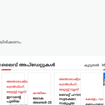
ിരിക്കണം.
ലൈവ് അപ്‌ഡേറ്റുകൾ
കൂടുതൽ
അന്താരാഷ്ട്രം
,
അന്താരാഷ്ട്രം
,
ട്രെൻഡിംഗ്
,
ട്രെൻഡിംഗ്
,
ലേറ്റസ്റ്റ് ന്യൂസ്
ലേറ്റസ്റ്റ് ന്യൂസ്
കായികം
വൈറ്റ് ഹൗസ്
ഇറാന്റെ
ലോക
സുരക്ഷാ
കേരളം
,
വാ
പുതിയ
അണ്ടർ-20
സമുച്ചയ
ബെംഗളൂര