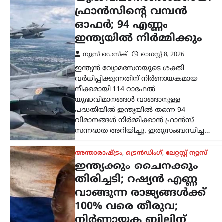
തിരിച്ചടി; റഷ്യൻ എണ്ണ
വാങ്ങുന്ന രാജ്യങ്ങൾക്ക്
100% വരെ തീരുവ;
നിർണായക ബില്ലിന്
യുഎസ് സെനറ്റ്
അംഗീകാരം
ന്യൂസ് ഡെസ്ക്
ഓഗസ്റ്റ്‌ 8, 2026
റഷ്യയിൽ നിന്ന് എണ്ണയും
പ്രകൃതിവാതകവും വാങ്ങുന്ന
രാജ്യങ്ങൾക്കെതിരെ കടുത്ത
സാമ്പത്തിക നടപടികൾക്ക്
വഴിയൊരുക്കുന്ന ബില്ലിന് യുഎസ്
സെനറ്റ് അംഗീകാരം നൽകി. ഇന്ത്യ,
ചൈന ഉൾപ്പെടെയുള്ള രാജ്യങ്ങൾക്ക്
100…
കേരളം
,
വാർത്തകൾ
ബെംഗളൂരുവിൽ
കെഎസ്ആർടിസി ബസ്