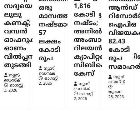
ർടിസി
സദ്യയൊരുക്കി
1,816
ഒരു
ആൻഡ്
ടം;
ലുലു
കോടി
മാസത്തിനുള്ളിൽ
റിസോർട്
മരിച്ചു
കണക്ട്;
നഷ്ടം;
നഷ്ടമായത്
ഐപിഒ
വമ്പൻ
അനിൽ
സ്ക്
57
വിജയകര
6
ഓഫറുകളുമായി
അംബാനിക്കും
ലക്ഷം
82.43
ഓണം
റിലയൻസ്
കോടി
കോടി
വിൽപ്പന
ക്യാപിറ്റലിനുമെതി
രൂപ
രൂപ
തുടങ്ങി
സിബിഐ
സമാഹരിച
ന്യൂസ്
കേസ്
ഡെസ്ക്
ന്യൂസ്
ന്യൂസ്
ഓഗസ്റ്റ്‌
ഡെസ്ക്
ഡെസ്ക്
2, 2026
ന്യൂസ്
ഓഗസ്റ്റ്‌
ഡെസ്ക്
3, 2026
ജൂലൈ
ഓഗസ്റ്റ്‌
28, 2026
2, 2026