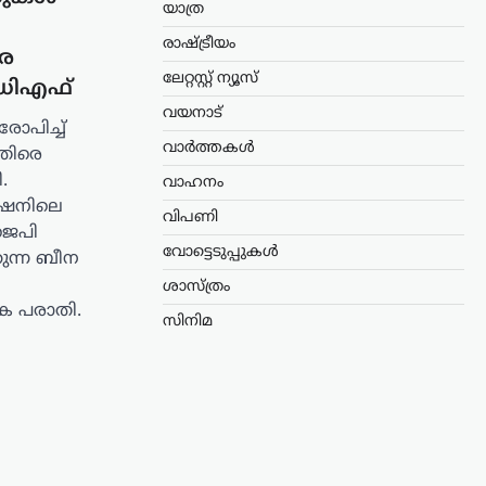
യാത്ര
രാഷ്ട്രീയം
രെ
ലേറ്റസ്റ്റ് ന്യൂസ്
ഡിഎഫ്
വയനാട്
ോപിച്ച്
വാർത്തകൾ
തിരെ
.
വാഹനം
േഷനിലെ
വിപണി
ജെപി
വോട്ടെടുപ്പുകൾ
ുന്ന ബീന
ശാസ്ത്രം
 പരാതി.
സിനിമ