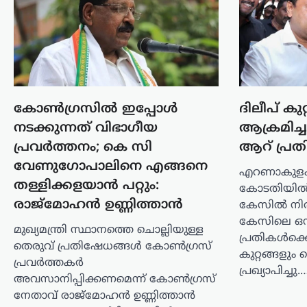
പ്രകൃതിവാതകവും വാങ്ങുന്ന
രാജ്യങ്ങൾക്കെതിരെ കടുത്ത
സാമ്പത്തിക നടപടികൾക്ക്
വഴിയൊരുക്കുന്ന ബില്ലിന് യുഎസ്
സെനറ്റ് അംഗീകാരം നൽകി. ഇന്ത്യ,
ചൈന ഉൾപ്പെടെയുള്ള രാജ്യങ്ങൾക്ക്
100…
കോണ്‍ഗ്രസില്‍ ഇപ്പോള്‍
ദിലീപ് കു
കേരളം
,
വാർത്തകൾ
നടക്കുന്നത് വിഭാഗീയ
ആക്രമിച
ബെംഗളൂരുവിൽ
പ്രവര്‍ത്തനം; കെ സി
ആറ് പ്രത
കെഎസ്ആർടിസി ബസ്
വേണുഗോപാലിനെ എങ്ങനെ
എറണാകുളം 
അപകടം; ഡ്രൈവറും
തള്ളിക്കളയാന്‍ പറ്റും:
കോടതിയിൽ 
കണ്ടക്ടറും മരിച്ചു
രാജ്‌മോഹൻ ഉണ്ണിത്താൻ
കേസിൽ നിർണ
ന്യൂസ് ഡെസ്ക്
ഓഗസ്റ്റ്‌ 8, 2026
കേസിലെ ഒ
മുഖ്യമന്ത്രി സ്ഥാനത്തെ ചൊല്ലിയുള്ള
ബെംഗളൂരുവിൽ കെഎസ്ആർടിസി
പ്രതികൾക്ക
തെരുവ് പ്രതിഷേധങ്ങൾ കോൺഗ്രസ്
ബസ് അപകടത്തിൽപ്പെട്ട് ഡ്രൈവറും
കുറ്റങ്ങളു
പ്രവർത്തകർ
കണ്ടക്ടറും മരിച്ചു. കോഴിക്കോട്
പ്രഖ്യാപിച്ചു.
ഡിപ്പോയിൽ നിന്ന് സർവീസ്
അവസാനിപ്പിക്കണമെന്ന് കോൺഗ്രസ്
നടത്തിയിരുന്ന ബസാണ് മൈസൂരു-
നേതാവ് രാജ്‌മോഹൻ ഉണ്ണിത്താൻ
ബെംഗളൂരു എക്സ്പ്രസ് ഹൈവേയിൽ