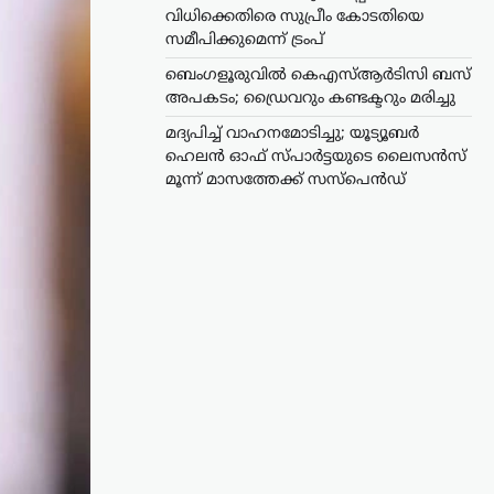
വിധിക്കെതിരെ സുപ്രീം കോടതിയെ
സമീപിക്കുമെന്ന് ട്രംപ്
ബെംഗളൂരുവിൽ കെഎസ്ആർടിസി ബസ്
അപകടം; ഡ്രൈവറും കണ്ടക്ടറും മരിച്ചു
മദ്യപിച്ച് വാഹനമോടിച്ചു; യൂട്യൂബർ
ഹെലൻ ഓഫ് സ്പാർട്ടയുടെ ലൈസൻസ്
മൂന്ന് മാസത്തേക്ക് സസ്‌പെൻഡ്