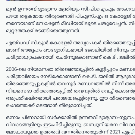
മാസത്തേക്ക്
സസ്‌പെൻഡ്
മുൻ ഉന്നതവിദ്യാഭ്യാസ മന്ത്രിയും സി.പി.ഐ.എം അംഗ
പഴയ തട്ടകമായ തിരൂരങ്ങാടി പി.എസ്.എം.ഒ കോളേജിൽ
ന്യൂസ് ഡെസ്ക്
ഓഗസ്റ്റ്‌ 8, 2026
തന്നെയാണ് സോഷ്യൽ മീഡിയയിലൂടെ പങ്കുവെച്ചത്. ന
മദ്യപിച്ച് വാഹനമോടിച്ച കേസിൽ
മുറ്റത്തേക്ക് മടങ്ങിയെത്തുന്നത്.
യൂട്യൂബറായ എസ്.ആർ. ധന്യയുടെ
(ഹെലൻ ഓഫ് സ്പാർട്ട) ഡ്രൈവിങ്
എയ്ഡഡ് സ്കൂൾ-കോളേജ് അധ്യാപകർ തിരഞ്ഞെടുപ്പിൽ 
ലൈസൻസ് മൂന്ന് മാസത്തേക്ക്
ലാണ് അദ്ദേഹം ഔദ്യോഗികമായി ജോലിയിൽ നിന്നും രാ
സസ്‌പെൻഡ് ചെയ്തു. മദ്യപിച്ച്
ചരിത്രാധ്യാപകനായി ചേർന്നുകൊണ്ടാണ് കെ.ടി. ജലീൽ
അപകടസാധ്യത സൃഷ്ടിക്കുന്ന
തരത്തിൽ വാഹനം…
2006-ലെ നിയമസഭാ തിരഞ്ഞെടുപ്പിൽ കുറ്റിപ്പുറം മണ്ഡല
ചരിത്രവിജയം നേടിക്കൊണ്ടാണ് കെ.ടി. ജലീൽ ആദ്യമായ
ട്രെൻഡിംഗ്
,
ദേശീയം
,
വാർത്തകൾ
തിരഞ്ഞെടുപ്പുകളിൽ തവനൂർ മണ്ഡലത്തിൽ നിന്ന് അദ്
114 റാഫേൽ
നിയമസഭാ തിരഞ്ഞെടുപ്പിൽ തവനൂരിൽ വെച്ച് കോൺഗ്
യുദ്ധവിമാനങ്ങൾക്കായി
അപ്രതീക്ഷിതമായി പരാജയപ്പെട്ടിരുന്നു. ഈ തിരഞ്ഞെട
ഫ്രാൻസിന്റെ വമ്പൻ
രംഗത്തേക്ക് മടങ്ങാൻ തീരുമാനിച്ചത്.
ഓഫർ; 94 എണ്ണം
ഒന്നാം പിണറായി സർക്കാരിൽ ഉന്നതവിദ്യാഭ്യാസ-ന്യൂനപക
ഇന്ത്യയിൽ നിർമ്മിക്കും
വിവാദങ്ങളിലും ഇടംപിടിച്ചിരുന്നു. ബന്ധുനിയമന വിവാ
ന്യൂസ് ഡെസ്ക്
ഓഗസ്റ്റ്‌ 8, 2026
ലോകായുക്ത ഉത്തരവ് വന്നതിനെത്തുടർന്ന് 2021 ഏപ്രിൽ 1