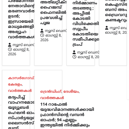
പരമോന്നത
അത്‌ലറ്റിക്സ്:
നിർമ്മാണം
കെഎസ്ആ
നേതാവിന്റെ
ഹൈജമ്പ്
തടഞ്ഞു ;
ബസ് അപക
മരണവാർത്ത
ഫൈനലിൽ
അപ്പീൽ
ഡ്രൈവറും
ഉടൻ;
പ്രവേശിച്ച്
കോടതി
കണ്ടക്ടറും 
ഇസ്രായേലി
പൂജ
വിധിക്കെതിരെ
മാധ്യമങ്ങളിൽ
ന്യൂസ് ഡെ
സുപ്രീം
ന്യൂസ് ഡെസ്ക്
അഭ്യൂഹ
ഓഗസ്റ്റ്‌ 8, 202
കോടതിയെ
ഓഗസ്റ്റ്‌ 8,
വാർത്തകൾ
സമീപിക്കുമെന്ന്
2026
ട്രംപ്
ന്യൂസ് ഡെസ്ക്
ഓഗസ്റ്റ്‌ 8,
ന്യൂസ് ഡെസ്ക്
2026
ഓഗസ്റ്റ്‌ 8, 2026
കാസർഗോഡ്
,
കേരളം
,
വാർത്തകൾ
ട്രെൻഡിംഗ്
,
ദേശീയം
,
മദ്യപിച്ച്
വാർത്തകൾ
വാഹനമോടിച്ചു;
114 റാഫേൽ
യൂട്യൂബർ
യുദ്ധവിമാനങ്ങൾക്കായി
ഹെലൻ ഓഫ്
ഫ്രാൻസിന്റെ വമ്പൻ
സ്പാർട്ടയുടെ
ഓഫർ; 94 എണ്ണം
ലൈസൻസ്
ഇന്ത്യയിൽ നിർമ്മിക്കും
മൂന്ന്