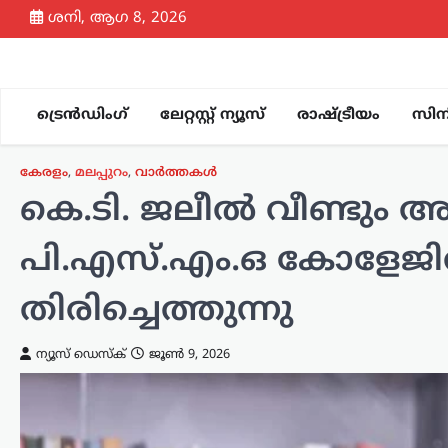
Skip
ശനി, ആഗ 8, 2026
to
content
ട്രെൻഡിംഗ്
ലേറ്റസ്റ്റ് ന്യൂസ്
രാഷ്ട്രീയം
സിന
കേരളം
,
മലപ്പുറം
,
വാർത്തകൾ
കെ.ടി. ജലീൽ വീണ്ടും അ
പി.എസ്.എം.ഒ കോളേജ
തിരിച്ചെത്തുന്നു
ന്യൂസ് ഡെസ്ക്
ജൂൺ 9, 2026