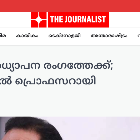
ിമ
കായികം
ടെക്നോളജി
അന്താരാഷ്ട്രം
ധ്യാപന രംഗത്തേക്ക്;
ിൽ പ്രൊഫസറായി