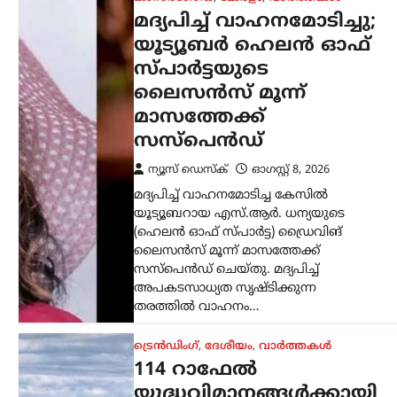
ട്രെൻഡിംഗ്
,
ദേശീയം
,
വാർത്തകൾ
114 റാഫേൽ
യുദ്ധവിമാനങ്ങൾക്കായി
ഫ്രാൻസിന്റെ വമ്പൻ
ഓഫർ; 94 എണ്ണം
ഇന്ത്യയിൽ നിർമ്മിക്കും
ന്യൂസ് ഡെസ്ക്
ഓഗസ്റ്റ്‌ 8, 2026
ഇന്ത്യൻ വ്യോമസേനയുടെ ശക്തി
വർധിപ്പിക്കുന്നതിന് നിർണായകമായ
നീക്കമായി 114 റാഫേൽ
യുദ്ധവിമാനങ്ങൾ വാങ്ങാനുള്ള
പദ്ധതിയിൽ ഇന്ത്യയിൽ തന്നെ 94
വിമാനങ്ങൾ നിർമ്മിക്കാൻ ഫ്രാൻസ്
സന്നദ്ധത അറിയിച്ചു. ഇതുസംബന്ധിച്ച…
അന്താരാഷ്ട്രം
,
ട്രെൻഡിംഗ്
,
ലേറ്റസ്റ്റ് ന്യൂസ്
ഇന്ത്യക്കും ചൈനക്കും