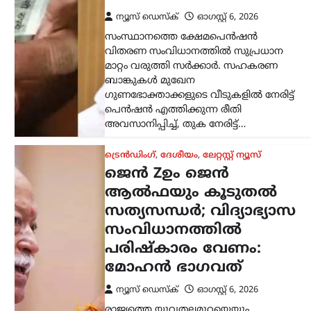
ന്യൂസ് ഡെസ്ക്
ഓഗസ്റ്റ്‌ 6, 2026
സംസ്ഥാനത്തെ ക്ഷേമപെൻഷൻ
വിതരണ സംവിധാനത്തിൽ സുപ്രധാന
മാറ്റം വരുത്തി സർക്കാർ. സഹകരണ
ബാങ്കുകൾ മുഖേന
ഗുണഭോക്താക്കളുടെ വീടുകളിൽ നേരിട്ട്
പെൻഷൻ എത്തിക്കുന്ന രീതി
അവസാനിപ്പിച്ച്, തുക നേരിട്ട്…
ട്രെൻഡിംഗ്
,
ദേശീയം
,
ലേറ്റസ്റ്റ് ന്യൂസ്
ജെൻ Zഉം ജെൻ
ആൽഫയും കൂടുതൽ
സത്യസന്ധർ; വിദ്യാഭ്യാസ
സംവിധാനത്തിൽ
പരിഷ്കാരം വേണം:
മോഹൻ ഭാഗവത്
ന്യൂസ് ഡെസ്ക്
ഓഗസ്റ്റ്‌ 6, 2026
രാജ്യത്തെ യുവതലമുറയെയും