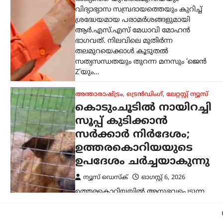
വിദ്യാഭ്യാസ സമ്പ്രദായത്തെയും കുറിച്ച്
ശ്രദ്ധേയമായ പരാമർശങ്ങളുമായി
ആർ.എസ്.എസ് മേധാവി മോഹൻ
ഭാഗവത്. നിലവിലെ മുതിർന്ന
തലമുറയെക്കാൾ കൂടുതൽ
സത്യസന്ധതയും തുറന്ന മനസും ‘ജെൻ
Z’യും…
അന്താരാഷ്ട്രം
,
ട്രെൻഡിംഗ്
,
ലേറ്റസ്റ്റ് ന്യൂസ്
കൊടുംചൂടിൽ നായിറച്ചി
സൂപ്പ് കുടിക്കാൻ
സർക്കാർ നിർദേശം;
ഉത്തരകൊറിയയുടെ
ഉപദേശം ചർച്ചയാകുന്നു
ന്യൂസ് ഡെസ്ക്
ഓഗസ്റ്റ്‌ 6, 2026
ഉത്തരകൊറിയയിൽ അനുഭവപ്പെടുന്ന
അതിശക്തമായ ചൂടിനിടെ
പൊതുജനങ്ങൾക്കായി സർക്കാർ