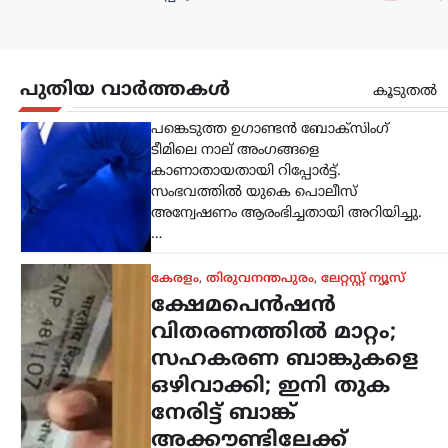
യുകെ പൊലീസ്
ന്യൂസ് ഡെസ്ക്
ഓഗസ്റ്റ്‌ 6, 2026
പുതിയ വാർത്തകൾ
സ്കോട്ട്‌ലൻഡിലെ ഗ്ലാസ്‌ഗോയിൽ നടന്ന
കൂടുതൽ
2026 കോമൺവെൽത്ത് ഗെയിംസിൽ
പങ്കെടുത്ത ഉഗാണ്ടൻ ബോക്സിംഗ്
ടീമിലെ നാല് അംഗങ്ങളെ
കാണാതായതായി റിപ്പോർട്ട്.
സംഭവത്തിൽ യുകെ പൊലീസ്
അന്വേഷണം ആരംഭിച്ചതായി അറിയിച്ചു.
…
കേരളം
,
തിരുവനന്തപുരം
,
ലേറ്റസ്റ്റ് ന്യൂസ്
ക്ഷേമപെൻഷൻ
വിതരണത്തിൽ മാറ്റം;
സഹകരണ ബാങ്കുകളെ
ഒഴിവാക്കി; ഇനി തുക
നേരിട്ട് ബാങ്ക്
അക്കൗണ്ടിലേക്ക്