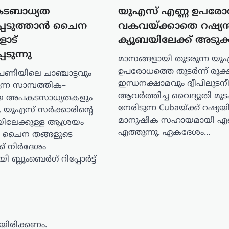
ടബാധ്യത
യുഎസ് എണ്ണ ഉപരോ
്പെടുത്താൻ ചൈന
വകവയ്ക്കാതെ റഷ്യൻ
ോട്
ക്യൂബയിലേക്ക് അടുക്ക
ടുന്നു
മാസങ്ങളായി തുടരുന്ന യു
ഉപരോധത്തെ തുടർന്ന് രൂക
ിയിലെ ചാഞ്ചാട്ടവും
ഇന്ധനക്ഷാമവും ദ്വീപിലുടന
ന്ന സാമ്പത്തിക–
ആവർത്തിച്ച വൈദ്യുതി മുടക
രീയ അപകടസാധ്യതകളും
നേരിടുന്ന Cubaയ്ക്ക് റഷ്യയ
, യുഎസ് സർക്കാരിന്റെ
മാനുഷിക സഹായമായി എണ
ിലേക്കുള്ള ആശ്രയം
എത്തുന്നു. ഏകദേശം…
ൻ ചൈന തങ്ങളുടെ
ക് നിർദേശം
്ലൂംബെർഗ് റിപ്പോർട്ട്
ിരിക്കണം.