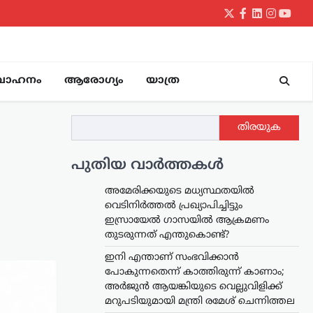
Twitter
Facebook
LinkedIn
Instagr
yout
വാഹനം
ആരോഗ്യം
യാത്ര
തിരയുക
പുതിയ വാർത്തകൾ
അമേരിക്കയുടെ മധ്യസ്ഥതയിൽ
വെടിനിർത്തൽ പ്രഖ്യാപിച്ചിട്ടും
ഇസ്രായേൽ ഗാസയിൽ ആക്രമണം
തുടരുന്നത് എന്തുകൊണ്ട്?
ഇനി എന്താണ് സംഭവിക്കാൻ
പോകുന്നതെന്ന് കാത്തിരുന്ന് കാണാം;
അർജുൻ ആയങ്കിയുടെ വെല്ലുവിളിക്ക്
മറുപടിയുമായി മന്ത്രി രമേശ് ചെന്നിത്തല