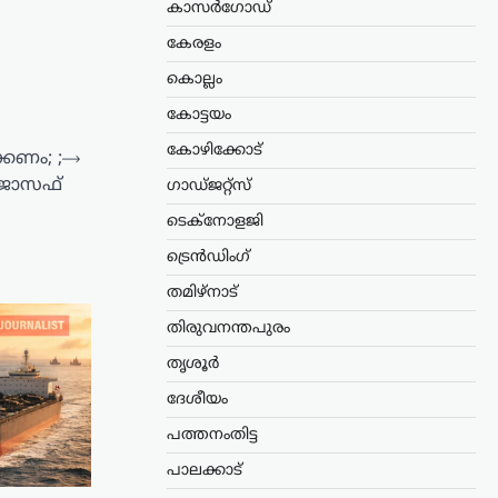
കാസർഗോഡ്
കേരളം
കൊല്ലം
കോട്ടയം
കോഴിക്കോട്
്കണം; ;
⟶
 ജോസഫ്
ഗാഡ്ജറ്റ്സ്
ടെക്നോളജി
ട്രെൻഡിംഗ്
തമിഴ്നാട്
തിരുവനന്തപുരം
തൃശൂർ
ദേശീയം
പത്തനംതിട്ട
പാലക്കാട്