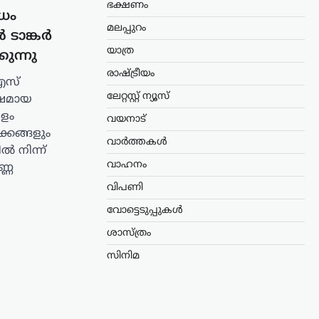
ഭക്ഷണം
ധം
മലപ്പുറം
 ടാങ്കർ
യാത്ര
ുന്നു
രാഷ്ട്രീയം
എസ്
ലേറ്റസ്റ്റ് ന്യൂസ്
്ഷമായ
ീളം
വയനാട്
്കങ്ങളും
വാർത്തകൾ
ിൽ നിന്ന്
വാഹനം
്ണ
വിപണി
വോട്ടെടുപ്പുകൾ
ശാസ്ത്രം
സിനിമ