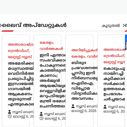
ലൈവ് അപ്‌ഡേറ്റുകൾ
കൂടുതൽ
കേരളം
,
അന്താരാഷ്ട്രം
,
വാർത്തകൾ
അന്താരാഷ്ട്
അറിയിപ്പുകൾ
,
ട്രെൻഡിംഗ്
,
ഇനി എന്താണ്
ട്രെൻഡിംഗ്
,
കേരളം
,
വാർത്തകൾ
ലേറ്റസ്റ്റ് ന്യൂസ്
സംഭവിക്കാൻ
ലേറ്റസ്റ്റ് ന്യൂസ
ബിരുദ
അമേരിക്കയുടെ
പോകുന്നതെന്ന്
പ്രവേശനത്തിന്
മധ്യസ്ഥതയിൽ
കൊടുംചൂ
കാത്തിരുന്ന്
പ്ലസ്ടു ഇനി
വെടിനിർത്തൽ
നായിറച്ചി സ
കാണാം;
നിർബന്ധമല്ല;
പ്രഖ്യാപിച്ചിട്ടും
കുടിക്കാൻ
അർജുൻ
ഐടിഐ,
ഇസ്രായേൽ
സർക്കാർ 
ആയങ്കിയുടെ
ഡിപ്ലോമ
ഗാസയിൽ
ഉത്തരകൊ
വെല്ലുവിളിക്ക്
വിദ്യാർഥികൾക്കും
ആക്രമണം
ഉപദേശം
മറുപടിയുമായി
അവസരം
തുടരുന്നത്
ചർച്ചയാകു
മന്ത്രി രമേശ്
എന്തുകൊണ്ട്?
ചെന്നിത്തല
ന്യൂസ് ഡെസ്ക്
ന്യൂസ് ഡെ
ഓഗസ്റ്റ്‌ 6, 2026
ഓഗസ്റ്റ്‌ 6, 202
ന്യൂസ് ഡെസ്ക്
ന്യൂസ് ഡെസ്ക്
ഓഗസ്റ്റ്‌ 6, 2026
ഓഗസ്റ്റ്‌ 6, 2026