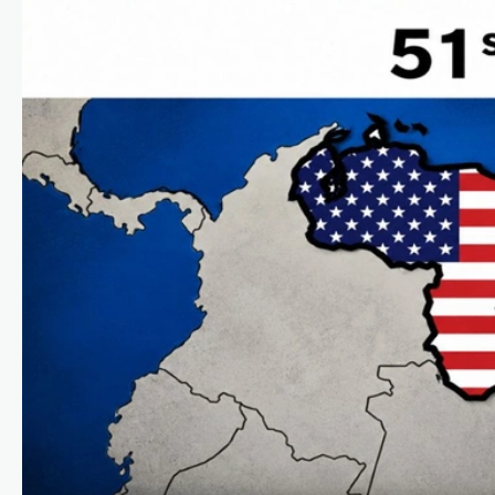
കോമൺവെൽത്ത്
ഗെയിംസിന് പിന്നാലെ
ഉഗാണ്ടൻ
ബോക്സർമാരെ
കാണാതായി;
അന്വേഷണം ആരംഭിച്ച്
യുകെ പൊലീസ്
ന്യൂസ് ഡെസ്ക്
ഓഗസ്റ്റ്‌ 6, 2026
സ്കോട്ട്‌ലൻഡിലെ ഗ്ലാസ്‌ഗോയിൽ നടന്ന
2026 കോമൺവെൽത്ത് ഗെയിംസിൽ
പങ്കെടുത്ത ഉഗാണ്ടൻ ബോക്സിംഗ്
ടീമിലെ നാല് അംഗങ്ങളെ
കാണാതായതായി റിപ്പോർട്ട്.
സംഭവത്തിൽ യുകെ പൊലീസ്
അന്വേഷണം ആരംഭിച്ചതായി അറിയിച്ചു.
…
കേരളം
,
തിരുവനന്തപുരം
,
ലേറ്റസ്റ്റ് ന്യൂസ്