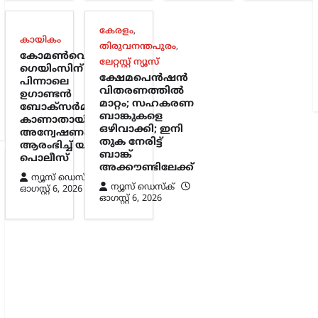
കേരളം
,
കായികം
തിരുവനന്തപുരം
,
കോമൺവെൽത്ത്
ലേറ്റസ്റ്റ് ന്യൂസ്
ഗെയിംസിന്
ക്ഷേമപെൻഷൻ
പിന്നാലെ
വിതരണത്തിൽ
ഉഗാണ്ടൻ
മാറ്റം; സഹകരണ
ബോക്സർമാരെ
ബാങ്കുകളെ
കാണാതായി;
ഒഴിവാക്കി; ഇനി
അന്വേഷണം
തുക നേരിട്ട്
ആരംഭിച്ച് യുകെ
ബാങ്ക്
പൊലീസ്
അക്കൗണ്ടിലേക്ക്
ന്യൂസ് ഡെസ്ക്
ന്യൂസ് ഡെസ്ക്
ഓഗസ്റ്റ്‌ 6, 2026
ഓഗസ്റ്റ്‌ 6, 2026