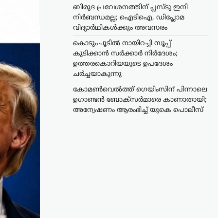
ബിരുദ പ്രവേശനത്തിന് പ്ലസ്ടു ഇനി
നിർബന്ധമല്ല; ഐടിഐ, ഡിപ്ലോമ
വിദ്യാർഥികൾക്കും അവസരം
കൊടുംചൂടിൽ നായിറച്ചി സൂപ്പ്
കുടിക്കാൻ സർക്കാർ നിർദേശം;
ഉത്തരകൊറിയയുടെ ഉപദേശം
ചർച്ചയാകുന്നു
കോമൺവെൽത്ത് ഗെയിംസിന് പിന്നാലെ
ഉഗാണ്ടൻ ബോക്സർമാരെ കാണാതായി;
അന്വേഷണം ആരംഭിച്ച് യുകെ പൊലീസ്