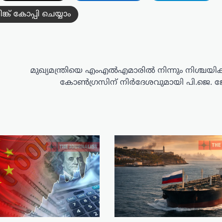
ിങ്ക് കോപ്പി ചെയ്യാം
മുഖ്യമന്ത്രിയെ എംഎൽഎമാരിൽ നിന്നും നിശ്ചയിക
കോൺഗ്രസിന് നിർദേശവുമായി പി.ജെ.