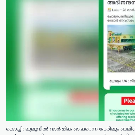
അന്താരാഷ്ട്രം
,
ട്രെൻഡിംഗ്
,
ലേറ്റസ്റ്റ് ന്യൂസ്
അമേരിക്കയുടെ
മധ്യസ്ഥതയിൽ
വെടിനിർത്തൽ
പ്രഖ്യാപിച്ചിട്ടും
ഇസ്രായേൽ ഗാസയിൽ
ആക്രമണം തുടരുന്നത്
എന്തുകൊണ്ട്?
ന്യൂസ് ഡെസ്ക്
ഓഗസ്റ്റ്‌ 6, 2026
ഗാസയിൽ ഇസ്രായേൽ സൈനിക
കൊച്ചി: ലുലുവിൽ വാർഷിക ഓഫറെന്ന പേരിലും ബലിപെര
നടപടികൾ തുടരുന്നതിനിടെ പുതിയ