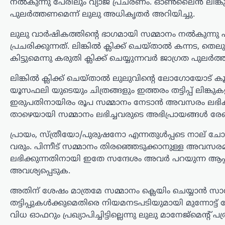
നൽകുന്നു പേരിലും വ്യാജ പ്രചരണം. ഓൺലൈൻ ലിങ്കുകൾ 
വെടിനിർത്തൽ പദ്ധതിയെ ചുറ്റിപ്പറ്റി
നയതന്ത്ര ചർച്ചകൾ സജീവമാകുന്നു.
പുലർത്തണമെന്ന് ലുലു അധികൃതർ അറിയിച്ചു.
അമേരിക്ക, ഖത്തർ, ഈജിപ്ത്, തുർക്കി
ലുലു വാർഷികത്തിന്റെ ഭാ​ഗമായി സമ്മാനം നൽകുന്
എന്നീ രാജ്യങ്ങളുടെ മധ്യസ്ഥതയിൽ
തയ്യാറാക്കിയ…
പ്രചരിക്കുന്നത്. ലിങ്കിൽ ക്ലിക്ക് ചെയ്താൽ കന്നട, തെലു
കിട്ടുമെന്നു കരുതി ക്ലിക്ക് ചെയ്യുന്നവർ ജാ​ഗ്രത പു
കേരളം
,
വാർത്തകൾ
ലിങ്കിൽ ക്ലിക്ക് ചെയ്താൽ ലുലുവിന്‍റെ ലോഗോയോട് 
ഇനി എന്താണ്
യൂസഫലി യുടെയും ചിത്രങ്ങളും ഇത്തരം തട്ടിപ്പ് ലിങ്ക
സംഭവിക്കാൻ
ഇരുപതിനായിരം രൂപ സമ്മാനം നേടാൻ അവസരം ലഭിക്കും
പോകുന്നതെന്ന്
താഴെയായി സമ്മാനം ലഭിച്ചവരുടെ അഭിപ്രായങ്ങൾ രേഖപ
കാത്തിരുന്ന് കാണാം;
അർജുൻ ആയങ്കിയുടെ
പ്രായം, സ്ത്രീയോ/പുരുഷനോ എന്നതുൾപ്പടെ നാല് ച
വെല്ലുവിളിക്ക്
വരും. പിന്നീട് സമ്മാനം തിരഞ്ഞെടുക്കാനുള്ള അവസര
ലഭിക്കുന്നതിനായി ഇതേ സന്ദേശം അവർ പറയുന്ന ആപ്പുകള
മറുപടിയുമായി മന്ത്രി
അവശ്യപ്പെടുക.
രമേശ് ചെന്നിത്തല
അതിന് ശേഷം മാത്രമേ സമ്മാനം ക്ലെയിം ചെയ്യാൻ സാ
ന്യൂസ് ഡെസ്ക്
ഓഗസ്റ്റ്‌ 6, 2026
തട്ടിപ്പുകൾക്കുമെതിരെ നിയമനടപടിയുമായി മുന്നോട്
ഒളിവിൽ കഴിയുന്നതിനിടെ പൊലീസിനെ
വിധ ഓഫറും പ്രഖ്യാപിച്ചിട്ടില്ലെന്നു ലുലു മാനേജ്മെന്റ് പത
വെല്ലുവിളിച്ച അർജുൻ