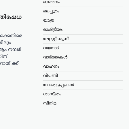
ഭക്ഷണം
മലപ്പുറം
രതിഷേധ
യാത്ര
രാഷ്ട്രീയം
ക്കെതിരെ
ലേറ്റസ്റ്റ് ന്യൂസ്
ിലും
വയനാട്
ആം നമ്പർ
ിന്
വാർത്തകൾ
ായിക്ക്
വാഹനം
വിപണി
വോട്ടെടുപ്പുകൾ
ശാസ്ത്രം
സിനിമ