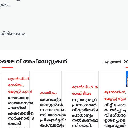
യുടെ…
ിരിക്കണം.
ലൈവ് അപ്‌ഡേറ്റുകൾ
കൂടുതൽ
ട്രെൻഡിംഗ്
,
ദേശീയം
,
ട്രെൻഡിംഗ്
,
ദേശീയം
,
ലേറ്റസ്റ്റ് ന്യൂസ്
ട്രെൻഡിംഗ്
,
കായികം
രാഷ്ട്രീയം
അയോധ്യ
ലേറ്റസ്റ്റ് ന്യൂസ
ടൊറന്റോ
സ്വാതന്ത്ര്യദിന
രാമക്ഷേത്ര
മാസ്റ്റേഴ്സ്:
പ്രസംഗത്തിൽ
നീറ്റ് ചോദ്
ഫണ്ടിൽ
സബലെങ്കയും
വിദ്യാർത്ഥികൾക്ക്
ചോർച്ച: 
ക്രമക്കേടില്ലെന്ന്
സ്വിയാടെക്കും
പ്രാധാന്യം
വിദഗ്ധരുടെ
സർക്കാർ; 3,300
പ്രീക്വാർട്ടറിൽ;
നൽകണമെന്ന്
ഉൾപ്പെടെ
കോടി
പെഗുലയും
സിജെപി;
ആസൂത്രി