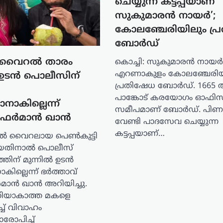
ചെയ്യുന്ന കട്ടപ്പയാണ്
സുകുമാരൻ നായർ’;
കോലഞ്ചേരിയിലും പ്
ബോർഡ്
 വൈറല്‍ താരം
കൊച്ചി: സുകുമാരൻ നായർ
എറണാകുളം കോലഞ്ചേരിയ
 ഉടന്‍ പൊലീസിന്
പ്രതിഷേധ ബോർഡ്. 1665 
പാങ്കോട് കരയോഗം ഓഫിസ
ാകില്ലെന്ന്
സമീപമാണ് ബോർഡ്. പിണറ
 ഫര്‍മാന്‍ ഖാന്‍
വേണ്ടി പാദസേവ ചെയ്യുന്ന
കട്ടപ്പയാണ്…
ൽ വൈറലായ പെൺകുട്ടി
യതിനാൽ പൊലീസ്
തിന് മുന്നിൽ ഉടൻ
ില്ലെന്ന് ഭർത്താവ്
ർമാൻ ഖാൻ അറിയിച്ചു.
്തിയാകാത്ത മകളെ
ിച്ച് വിവാഹം
ാരോപിച്ച്