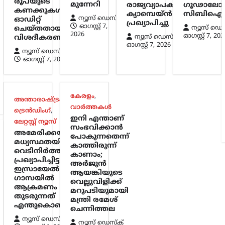
രൂപയുടെ
മുന്നേറി
രാജ്യവ്യാപക
ഗൂഢാലോച
കണക്കുകൾ
ക്യാമ്പെയ്ൻ
സിബിഐ
ന്യൂസ് ഡെസ്ക്
ഓഡിറ്റ്
പ്രഖ്യാപിച്ചു
ഓഗസ്റ്റ്‌ 7,
ന്യൂസ് ഡെ
ചെയ്തതായി
2026
ഓഗസ്റ്റ്‌ 7, 202
ന്യൂസ് ഡെസ്ക്
വിശദീകരണം
ഓഗസ്റ്റ്‌ 7, 2026
ന്യൂസ് ഡെസ്ക്
ഓഗസ്റ്റ്‌ 7, 2026
കേരളം
,
അന്താരാഷ്ട്രം
,
വാർത്തകൾ
ട്രെൻഡിംഗ്
,
ഇനി എന്താണ്
ലേറ്റസ്റ്റ് ന്യൂസ്
സംഭവിക്കാൻ
അമേരിക്കയുടെ
പോകുന്നതെന്ന്
മധ്യസ്ഥതയിൽ
കാത്തിരുന്ന്
വെടിനിർത്തൽ
കാണാം;
പ്രഖ്യാപിച്ചിട്ടും
അർജുൻ
ഇസ്രായേൽ
ആയങ്കിയുടെ
ഗാസയിൽ
വെല്ലുവിളിക്ക്
ആക്രമണം
മറുപടിയുമായി
തുടരുന്നത്
മന്ത്രി രമേശ്
എന്തുകൊണ്ട്?
ചെന്നിത്തല
ന്യൂസ് ഡെസ്ക്
ന്യൂസ് ഡെസ്ക്