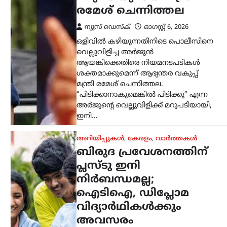
അറിയിപ്പുകൾ
,
കേരളം
,
വാർത്തകൾ
ബിരുദ പ്രവേശനത്തിന്
പ്ലസ്ടു ഇനി
നിർബന്ധമല്ല;
ഐടിഐ, ഡിപ്ലോമ
വിദ്യാർഥികൾക്കും
അവസരം
ന്യൂസ് ഡെസ്ക്
ഓഗസ്റ്റ്‌ 6, 2026
സംസ്ഥാനത്തെ ബിരുദ പ്രവേശന
മാനദണ്ഡങ്ങളിൽ നിർണായക മാറ്റം
വരുത്തി ഉന്നത വിദ്യാഭ്യാസ വകുപ്പ്. ഇനി
മുതൽ ബിരുദ കോഴ്സുകളിലേക്ക്
പ്രവേശനം നേടാൻ പ്ലസ്ടു യോഗ്യത
നിർബന്ധമല്ലെന്ന് സർക്കാർ…
ട്രെൻഡിംഗ്
,
ദേശീയം
,
ലേറ്റസ്റ്റ് ന്യൂസ്
നീറ്റ് ചോദ്യപേപ്പർ