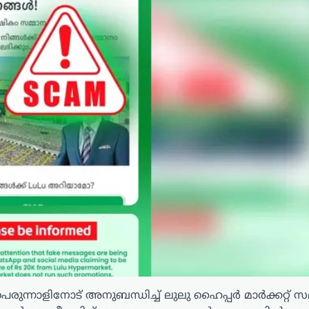
ുന്നാളിനോട് അനുബന്ധിച്ച് ലുലു ഹൈപ്പർ മാർക്കറ്റ് സ