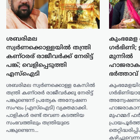
പ്രവേശനം നേടാൻ പ്ലസ്ടു യോഗ്യത
നിർബന്ധമല്ലെന്ന് സർക്കാർ…
ട്രെൻഡിംഗ്
,
ദേശീയം
,
ലേറ്റസ്റ്റ് ന്യൂസ്
നീറ്റ് ചോദ്യപേപ്പർ
ശബരിമല
കുംഭമേള
ചോർച്ച: എൻടിഎ
സ്വർണക്കൊള്ളയിൽ തന്ത്രി
ഗര്‍ഭിണി;
വിദഗ്ധരുടെ പങ്ക്
കണ്ഠരര് രാജീവർക്ക് നേരിട്ട്
മുന്നില്‍
ഉൾപ്പെടെ ആസൂത്രിത
പങ്ക്; വെളിപ്പെടുത്തി
ഹാജരാകാന
ഗൂഢാലോചനയെന്ന്
എസ്ഐടി
ഭര്‍ത്താവ്
സിബിഐ
ന്യൂസ് ഡെസ്ക്
ഓഗസ്റ്റ്‌ 7, 2026
ശബരിമല സ്വർണക്കൊള്ള കേസിൽ
കുംഭമേളയി
തന്ത്രി കണ്ഠരർ രാജീവർക്കു നേരിട്ട്
ഗർഭിണിയാ
നീറ്റ്ചോ ദ്യപേപ്പർ ചോർച്ചയ്ക്ക് പിന്നിൽ
പങ്കുണ്ടെന്ന് പ്രത്യേക അന്വേഷണ
അന്വേഷണത്
കൃത്യമായ ആസൂത്രണത്തോടെയുള്ള
ഗൂഢാലോചന ഉണ്ടായിരുന്നുവെന്ന്
സംഘം (എസ്‌ഐടി) വ്യക്തമാക്കി.
ഹാജരാകാനാക
സിബിഐ കണ്ടെത്തി. നാഷണൽ
പാളികൾ രണ്ട് തവണ കടത്തിയ
മുഹമ്മദ് ഫ
ടെസ്റ്റിംഗ് ഏജൻസിയുടെ (എൻടിഎ) ചില
സംഭവത്തിലും തന്ത്രിയുടെ
പ്രായപൂർത
സബ്ജക്ട് വിദഗ്ധർക്കും ചോർച്ചയിൽ
പങ്കുണ്ടെന്ന…
തെറ്റിദ്ധരിപ്പ
നിർണായക
കഴിച്ചുവെന്ന
പങ്കുണ്ടായിരുന്നുവെന്നാണ്…