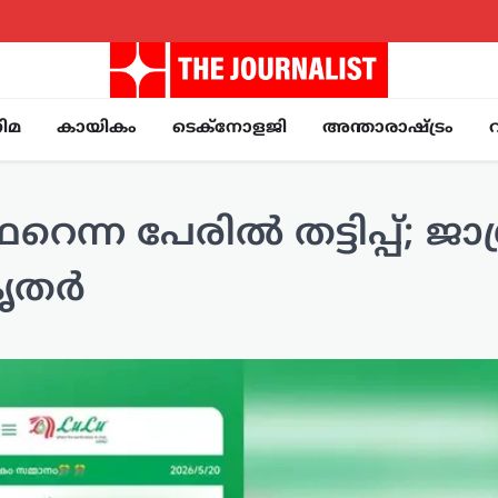
ിമ
കായികം
ടെക്നോളജി
അന്താരാഷ്ട്രം
ന പേരിൽ തട്ടിപ്പ്; ജാ​
കൃതർ