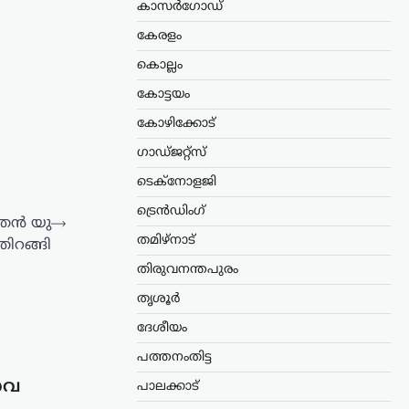
കാസർഗോഡ്
കേരളം
കൊല്ലം
കോട്ടയം
കോഴിക്കോട്
ഗാഡ്ജറ്റ്സ്
ടെക്നോളജി
ട്രെൻഡിംഗ്
ത്തൻ യു
⟶
തമിഴ്നാട്
ിറങ്ങി
തിരുവനന്തപുരം
തൃശൂർ
ദേശീയം
പത്തനംതിട്ട
േവ
പാലക്കാട്