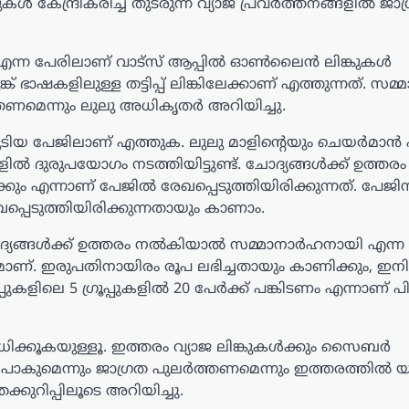
കേന്ദ്രീകരിച്ച് തുടരുന്ന വ്യാജ പ്രവർത്തനങ്ങളിൽ ജാ​ഗ
നു എന്ന പേരിലാണ് വാട്സ് ആപ്പിൽ ഓൺലൈൻ ലിങ്കുകൾ
ങ്ക് ഭാഷകളിലുള്ള തട്ടിപ്പ് ലിങ്കിലേക്കാണ് എത്തുന്നത്. സമ്
ലർത്തണമെന്നും ലുലു അധികൃതർ അറിയിച്ചു.
കൂടിയ പേജിലാണ് എത്തുക. ലുലു മാളിന്‍റെയും ചെയർമാൻ
ുകളിൽ ദുരുപയോഗം നടത്തിയിട്ടുണ്ട്. ചോദ്യങ്ങൾക്ക് ഉത്ത
 എന്നാണ് പേജിൽ രേഖപ്പെടുത്തിയിരിക്കുന്നത്. പേജിന
്പെടുത്തിയിരിക്കുന്നതായും കാണാം.
ോദ്യങ്ങൾക്ക് ഉത്തരം നൽകിയാൽ സമ്മാനാർഹനായി എന്ന
മാണ്. ഇരുപതിനായിരം രൂപ ലഭിച്ചതായും കാണിക്കും, ഇന
ിലെ 5 ഗ്രൂപ്പുകളിൽ 20 പേർക്ക് പങ്കിടണം എന്നാണ് പിന്
ധിക്കൂകയുള്ളൂ. ഇത്തരം വ്യാജ ലിങ്കുകൾക്കും സൈബർ
ട് പോകുമെന്നും ജാ​ഗ്രത പുലർത്തണമെന്നും ഇത്തരത്തിൽ
്രക്കുറിപ്പിലൂടെ അറിയിച്ചു.