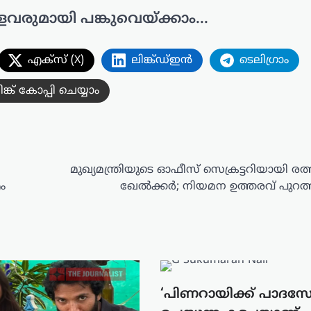
ളവരുമായി പങ്കുവെയ്ക്കാം...
എക്സ് (X)
ലിങ്ക്ഡ്ഇൻ
ടെലിഗ്രാം
ിങ്ക് കോപ്പി ചെയ്യാം
മുഖ്യമന്ത്രിയുടെ ഓഫീസ് സെക്രട്ടറിയായി ര
ം
ഖേൽക്കർ; നിയമന ഉത്തരവ് പുറത്ത
‘പിണറായിക്ക് പാദസ