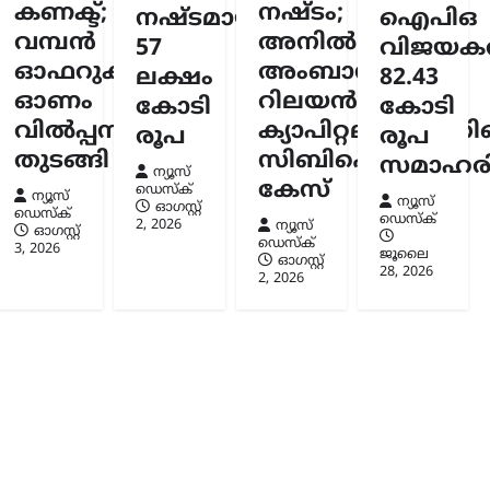
കണക്ട്;
നഷ്ടം;
നയെന്ന്
നഷ്ടമായത്
ഐപിഒ
വമ്പൻ
അനിൽ
57
വിജയകര
സ്ക്
ഓഫറുകളുമായി
അംബാനിക്കും
ലക്ഷം
82.43
6
ഓണം
റിലയൻസ്
കോടി
കോടി
വിൽപ്പന
ക്യാപിറ്റലിനുമെതി
രൂപ
രൂപ
തുടങ്ങി
സിബിഐ
സമാഹരിച
ന്യൂസ്
കേസ്
ഡെസ്ക്
ന്യൂസ്
ന്യൂസ്
ഓഗസ്റ്റ്‌
ഡെസ്ക്
ഡെസ്ക്
2, 2026
ന്യൂസ്
ഓഗസ്റ്റ്‌
ഡെസ്ക്
3, 2026
ജൂലൈ
ഓഗസ്റ്റ്‌
28, 2026
2, 2026