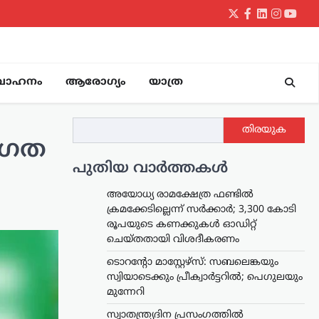
Twitter
Facebook
LinkedIn
Instagr
yout
വാഹനം
ആരോഗ്യം
യാത്ര
തിരയുക
ഗ്രത
പുതിയ വാർത്തകൾ
അയോധ്യ രാമക്ഷേത്ര ഫണ്ടിൽ
ക്രമക്കേടില്ലെന്ന് സർക്കാർ; 3,300 കോടി
രൂപയുടെ കണക്കുകൾ ഓഡിറ്റ്
ചെയ്തതായി വിശദീകരണം
ടൊറന്റോ മാസ്റ്റേഴ്സ്: സബലെങ്കയും
സ്വിയാടെക്കും പ്രീക്വാർട്ടറിൽ; പെഗുലയും
മുന്നേറി
സ്വാതന്ത്ര്യദിന പ്രസംഗത്തിൽ