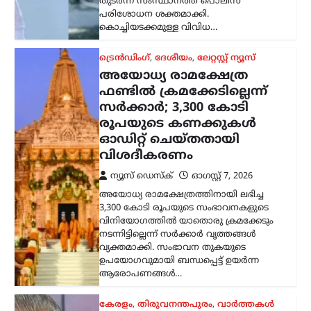
തുടര്‍ന്ന് സംസ്ഥാനത്ത് പൊലീസ്
പരിശോധന ശക്തമാക്കി.
കൊച്ചിയടക്കമുള്ള വിവിധ…
ട്രെൻഡിംഗ്
,
ദേശീയം
,
ലേറ്റസ്റ്റ് ന്യൂസ്
അയോധ്യ രാമക്ഷേത്ര
ഫണ്ടിൽ ക്രമക്കേടില്ലെന്ന്
സർക്കാർ; 3,300 കോടി
രൂപയുടെ കണക്കുകൾ
ഓഡിറ്റ് ചെയ്തതായി
വിശദീകരണം
ന്യൂസ് ഡെസ്ക്
ഓഗസ്റ്റ്‌ 7, 2026
അയോധ്യ രാമക്ഷേത്രത്തിനായി ലഭിച്ച
3,300 കോടി രൂപയുടെ സംഭാവനകളുടെ
വിനിയോഗത്തിൽ യാതൊരു ക്രമക്കേടും
നടന്നിട്ടില്ലെന്ന് സർക്കാർ വൃത്തങ്ങൾ
വ്യക്തമാക്കി. സംഭാവന തുകയുടെ
ഉപയോഗവുമായി ബന്ധപ്പെട്ട് ഉയർന്ന
ആരോപണങ്ങൾ…
കേരളം
,
തിരുവനന്തപുരം
,
വാർത്തകൾ