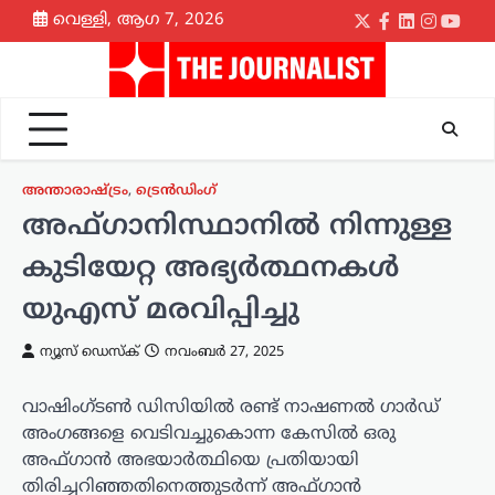
Skip
വെള്ളി, ആഗ 7, 2026
Twitter
Facebook
LinkedIn
Instagr
yout
to
content
അന്താരാഷ്ട്രം
,
ട്രെൻഡിംഗ്
അഫ്ഗാനിസ്ഥാനിൽ നിന്നുള്ള
കുടിയേറ്റ അഭ്യർത്ഥനകൾ
യുഎസ് മരവിപ്പിച്ചു
ന്യൂസ് ഡെസ്ക്
നവംബർ 27, 2025
വാഷിംഗ്ടൺ ഡിസിയിൽ രണ്ട് നാഷണൽ ഗാർഡ്
അംഗങ്ങളെ വെടിവച്ചുകൊന്ന കേസിൽ ഒരു
അഫ്ഗാൻ അഭയാർത്ഥിയെ പ്രതിയായി
തിരിച്ചറിഞ്ഞതിനെത്തുടർന്ന് അഫ്ഗാൻ