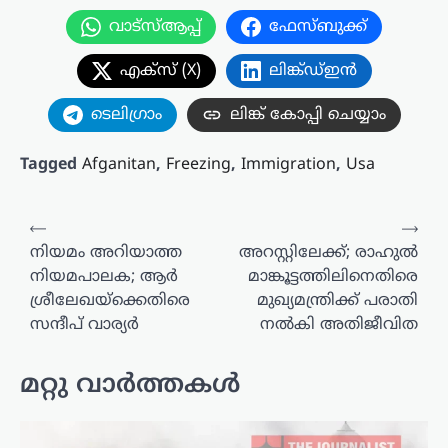
വാട്സ്ആപ്പ്
ഫേസ്ബുക്ക്
എക്സ് (X)
ലിങ്ക്ഡ്ഇൻ
ടെലിഗ്രാം
ലിങ്ക് കോപ്പി ചെയ്യാം
Tagged
Afganitan
,
Freezing
,
Immigration
,
Usa
പോസ്റ്റുകളിലൂടെ
⟵
⟶
നിയമം അറിയാത്ത
അറസ്റ്റിലേക്ക്; രാഹുൽ
നിയമപാലക; ആർ
മാങ്കൂട്ടത്തിലിനെതിരെ
ശ്രീലേഖയ്ക്കെതിരെ
മുഖ്യമന്ത്രിക്ക് പരാതി
സന്ദീപ് വാര്യർ
നൽകി അതിജീവിത
മറ്റു വാർത്തകൾ