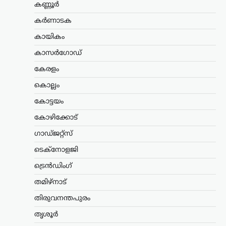
കണ്ണൂർ
കൊച്ചിയടക്കമുള്ള വിവിധ…
കർണാടക
ട്രെൻഡിംഗ്
,
ദേശീയം
,
ലേറ്റസ്റ്റ് ന്യൂസ്
കായികം
അയോധ്യ രാമക്ഷേത്ര
ഫണ്ടിൽ ക്രമക്കേടില്ലെന്ന്
കാസർഗോഡ്
സർക്കാർ; 3,300 കോടി
കേരളം
രൂപയുടെ കണക്കുകൾ
ഓഡിറ്റ് ചെയ്തതായി
കൊല്ലം
വിശദീകരണം
കോട്ടയം
ന്യൂസ് ഡെസ്ക്
ഓഗസ്റ്റ്‌ 7, 2026
കോഴിക്കോട്
അയോധ്യ രാമക്ഷേത്രത്തിനായി ലഭിച്ച
ഗാഡ്ജറ്റ്സ്
3,300 കോടി രൂപയുടെ സംഭാവനകളുടെ
വിനിയോഗത്തിൽ യാതൊരു ക്രമക്കേടും
ടെക്നോളജി
നടന്നിട്ടില്ലെന്ന് സർക്കാർ വൃത്തങ്ങൾ
വ്യക്തമാക്കി. സംഭാവന തുകയുടെ
ട്രെൻഡിംഗ്
ഉപയോഗവുമായി ബന്ധപ്പെട്ട് ഉയർന്ന
തമിഴ്നാട്
ആരോപണങ്ങൾ…
തിരുവനന്തപുരം
കേരളം
,
തിരുവനന്തപുരം
,
വാർത്തകൾ
തൃശൂർ
വീട്ടുപടിക്കലെ പെൻഷൻ