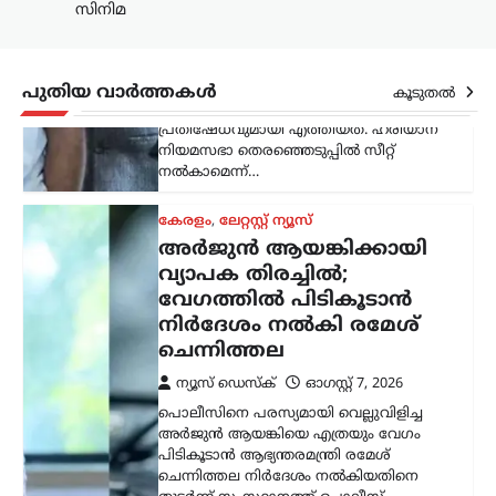
സിനിമ
ന്യൂസ് ഡെസ്ക്
ഓഗസ്റ്റ്‌ 7, 2026
ലോക്സഭാ പ്രതിപക്ഷ നേതാവ് രാഹുൽ
ഗാന്ധിയുടെ വസതിക്ക് മുന്നിൽ
പ്രതിഷേധം. ഹരിയാന സ്വദേശിയായ ഒരു
പുതിയ വാർത്തകൾ
കൂടുതൽ
സ്ത്രീയും കുട്ടികളുമാണ്
പ്രതിഷേധവുമായി എത്തിയത്. ഹരിയാന
നിയമസഭാ തെരഞ്ഞെടുപ്പിൽ സീറ്റ്
നൽകാമെന്ന്…
കേരളം
,
ലേറ്റസ്റ്റ് ന്യൂസ്
അര്‍ജുന്‍ ആയങ്കിക്കായി
വ്യാപക തിരച്ചില്‍;
വേഗത്തില്‍ പിടികൂടാന്‍
നിര്‍ദേശം നല്‍കി രമേശ്
ചെന്നിത്തല
ന്യൂസ് ഡെസ്ക്
ഓഗസ്റ്റ്‌ 7, 2026
പൊലീസിനെ പരസ്യമായി വെല്ലുവിളിച്ച
അര്‍ജുന്‍ ആയങ്കിയെ എത്രയും വേഗം
പിടികൂടാന്‍ ആഭ്യന്തരമന്ത്രി രമേശ്
ചെന്നിത്തല നിര്‍ദേശം നല്‍കിയതിനെ