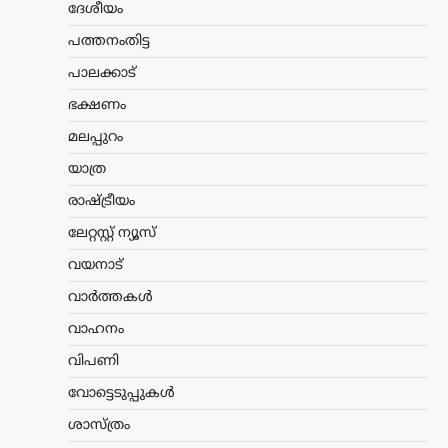
വിതരണം നിർത്തുന്നത്
ദേശീയം
അനീതി; ഉത്തരവ്
പത്തനംതിട്ട
പിൻവലിക്കണമെന്ന്
പാലക്കാട്
പിണറായി വിജയൻ
ഭക്ഷണം
ന്യൂസ് ഡെസ്ക്
ഓഗസ്റ്റ്‌ 7, 2026
സഹകരണ ബാങ്കുകൾ മുഖേന
മലപ്പുറം
ഗുണഭോക്താക്കളുടെ വീടുകളിലെത്തി
യാത്ര
ക്ഷേമപെൻഷൻ വിതരണം ചെയ്യുന്ന
സംവിധാനം അവസാനിപ്പിക്കാനുള്ള
രാഷ്ട്രീയം
സർക്കാർ നടപടിയെ വിമർശിച്ച്
പ്രതിപക്ഷ നേതാവ് പിണറായി വിജയൻ.
ലേറ്റസ്റ്റ് ന്യൂസ്
കേരളം രാജ്യത്തിന് മാതൃകയായി…
വയനാട്
ട്രെൻഡിംഗ്
,
ലേറ്റസ്റ്റ് ന്യൂസ്
വാർത്തകൾ
രാഹുൽ ഗാന്ധിയുടെ
വാഹനം
വസതിക്ക് മുന്നിൽ
വിപണി
പ്രതിഷേധം; കോൺഗ്രസ്
സീറ്റ് വാഗ്ദാനം ചെയ്ത്
വോട്ടെടുപ്പുകൾ
പണം തട്ടിയെന്ന്
ശാസ്ത്രം
ആരോപണം