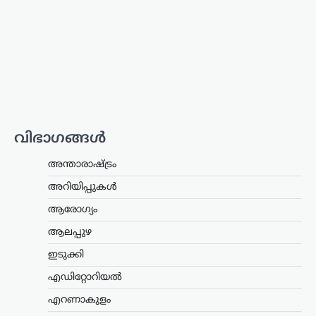
ലോക്സഭാ പ്രതിപക്ഷ നേതാവ് രാഹുൽ
ഗാന്ധിയുടെ വസതിക്ക് മുന്നിൽ
പ്രതിഷേധം. ഹരിയാന സ്വദേശിയായ ഒരു
സ്ത്രീയും കുട്ടികളുമാണ്
പ്രതിഷേധവുമായി എത്തിയത്. ഹരിയാന
നിയമസഭാ തെരഞ്ഞെടുപ്പിൽ സീറ്റ്
നൽകാമെന്ന്…
കേരളം
,
ലേറ്റസ്റ്റ് ന്യൂസ്
വിഭാഗങ്ങൾ
അര്‍ജുന്‍ ആയങ്കിക്കായി
വ്യാപക തിരച്ചില്‍;
അന്താരാഷ്ട്രം
വേഗത്തില്‍ പിടികൂടാന്‍
നിര്‍ദേശം നല്‍കി രമേശ്
അറിയിപ്പുകൾ
ചെന്നിത്തല
ആരോഗ്യം
ന്യൂസ് ഡെസ്ക്
ഓഗസ്റ്റ്‌ 7, 2026
ആലപ്പുഴ
പൊലീസിനെ പരസ്യമായി വെല്ലുവിളിച്ച
ഇടുക്കി
അര്‍ജുന്‍ ആയങ്കിയെ എത്രയും വേഗം
പിടികൂടാന്‍ ആഭ്യന്തരമന്ത്രി രമേശ്
എഡിറ്റോറിയൽ
ചെന്നിത്തല നിര്‍ദേശം നല്‍കിയതിനെ
തുടര്‍ന്ന് സംസ്ഥാനത്ത് പൊലീസ്
എറണാകുളം
പരിശോധന ശക്തമാക്കി.