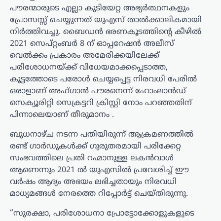
പൗരന്മാരുടെ എല്ലാ കുടിയേറ്റ അഭ്യർത്ഥനകളും
പ്രോസസ്സ് ചെയ്യുന്നത് യുഎസ് താൽക്കാലികമായി
നിർത്തിവച്ചു. ബൈഡൻ ഭരണകൂടത്തിന്റെ കീഴിൽ
2021 സെപ്റ്റംബർ 8 ന് ഓപ്പറേഷൻ അലീസ്
വെൽക്കം പ്രകാരം അമേരിക്കയിലേക്ക്
പരിശോധനയ്ക്ക് വിധേയമാക്കപ്പെടാത്ത,
കൂട്ടത്തോടെ പരോൾ ചെയ്യപ്പെട്ട നിരവധി പേരിൽ
ഒരാളാണ് അഫ്ഗാൻ പൗരനെന്ന് ഹോംലാൻഡ്
സെക്യൂരിറ്റി സെക്രട്ടറി ക്രിസ്റ്റി നോം പറഞ്ഞതിന്
പിന്നാലെയാണ് തീരുമാനം .
ബുധനാഴ്ച നടന്ന പതിയിരുന്ന് ആക്രമണത്തിൽ
രണ്ട് ഗാർഡുകൾക്ക് ഗുരുതരമായി പരിക്കേറ്റ
സംഭവത്തിലെ പ്രതി റഹ്മാനുള്ള ലകൻവാൾ
ആണെന്നും 2021 ൽ യുഎസിൽ പ്രവേശിച്ച് ഈ
വർഷം ആദ്യം അഭയം ലഭിച്ചതായും നിരവധി
മാധ്യമങ്ങൾ നേരത്തെ റിപ്പോർട്ട് ചെയ്തിരുന്നു.
“സുരക്ഷാ, പരിശോധനാ പ്രോട്ടോക്കോളുകളുടെ