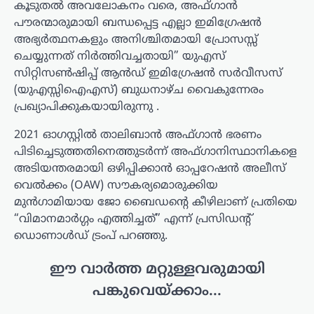
കൂടുതൽ അവലോകനം വരെ, അഫ്ഗാൻ
പൗരന്മാരുമായി ബന്ധപ്പെട്ട എല്ലാ ഇമിഗ്രേഷൻ
അഭ്യർത്ഥനകളും അനിശ്ചിതമായി പ്രോസസ്സ്
ചെയ്യുന്നത് നിർത്തിവച്ചതായി” യുഎസ്
സിറ്റിസൺഷിപ്പ് ആൻഡ് ഇമിഗ്രേഷൻ സർവീസസ്
(യുഎസ്സിഐഎസ്) ബുധനാഴ്ച വൈകുന്നേരം
പ്രഖ്യാപിക്കുകയായിരുന്നു .
2021 ഓഗസ്റ്റിൽ താലിബാൻ അഫ്ഗാൻ ഭരണം
പിടിച്ചെടുത്തതിനെത്തുടർന്ന് അഫ്ഗാനിസ്ഥാനികളെ
അടിയന്തരമായി ഒഴിപ്പിക്കാൻ ഓപ്പറേഷൻ അലീസ്
വെൽക്കം (OAW) സൗകര്യമൊരുക്കിയ
മുൻഗാമിയായ ജോ ബൈഡന്റെ കീഴിലാണ് പ്രതിയെ
“വിമാനമാർഗ്ഗം എത്തിച്ചത്” എന്ന് പ്രസിഡന്റ്
ഡൊണാൾഡ് ട്രംപ് പറഞ്ഞു.
ഈ വാർത്ത മറ്റുള്ളവരുമായി
പങ്കുവെയ്ക്കാം...