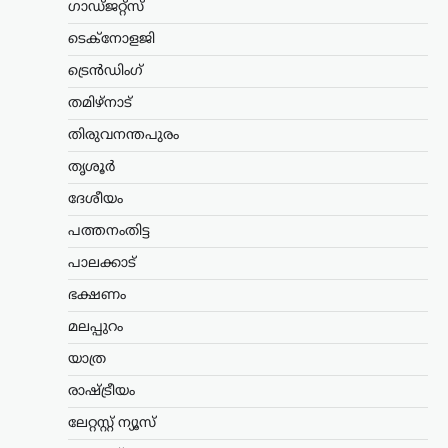
ഗാഡ്ജറ്റ്സ്
ന്യൂസ് ഡെസ്ക്
ഓഗസ്റ്റ്‌ 8, 2026
റഷ്യയിൽ നിന്ന് എണ്ണയും
ടെക്നോളജി
പ്രകൃതിവാതകവും വാങ്ങുന്ന
ട്രെൻഡിംഗ്
രാജ്യങ്ങൾക്കെതിരെ കടുത്ത
സാമ്പത്തിക നടപടികൾക്ക്
തമിഴ്നാട്
വഴിയൊരുക്കുന്ന ബില്ലിന് യുഎസ്
സെനറ്റ് അംഗീകാരം നൽകി. ഇന്ത്യ,
തിരുവനന്തപുരം
ചൈന ഉൾപ്പെടെയുള്ള രാജ്യങ്ങൾക്ക്
തൃശൂർ
100…
ദേശീയം
കേരളം
,
വാർത്തകൾ
പത്തനംതിട്ട
ബെംഗളൂരുവിൽ
കെഎസ്ആർടിസി ബസ്
പാലക്കാട്
അപകടം; ഡ്രൈവറും
ഭക്ഷണം
കണ്ടക്ടറും മരിച്ചു
മലപ്പുറം
ന്യൂസ് ഡെസ്ക്
ഓഗസ്റ്റ്‌ 8, 2026
യാത്ര
ബെംഗളൂരുവിൽ കെഎസ്ആർടിസി ബസ്
അപകടത്തിൽപ്പെട്ട് ഡ്രൈവറും
രാഷ്ട്രീയം
കണ്ടക്ടറും മരിച്ചു. കോഴിക്കോട്
ഡിപ്പോയിൽ നിന്ന് സർവീസ്
ലേറ്റസ്റ്റ് ന്യൂസ്
നടത്തിയിരുന്ന ബസാണ് മൈസൂരു-