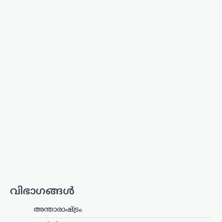
കാസർഗോഡ്
,
കേരളം
,
വാർത്തകൾ
മദ്യപിച്ച് വാഹനമോടിച്ചു;
യൂട്യൂബർ ഹെലൻ ഓഫ്
സ്പാർട്ടയുടെ ലൈസൻസ്
മൂന്ന് മാസത്തേക്ക്
സസ്‌പെൻഡ്
ന്യൂസ് ഡെസ്ക്
ഓഗസ്റ്റ്‌ 8, 2026
മദ്യപിച്ച് വാഹനമോടിച്ച കേസിൽ
യൂട്യൂബറായ എസ്.ആർ. ധന്യയുടെ
(ഹെലൻ ഓഫ് സ്പാർട്ട) ഡ്രൈവിങ്
ലൈസൻസ് മൂന്ന് മാസത്തേക്ക്
സസ്‌പെൻഡ് ചെയ്തു. മദ്യപിച്ച്
അപകടസാധ്യത സൃഷ്ടിക്കുന്ന തരത്തിൽ
വാഹനം…
ട്രെൻഡിംഗ്
,
ദേശീയം
,
വാർത്തകൾ
114 റാഫേൽ
വിഭാഗങ്ങൾ
യുദ്ധവിമാനങ്ങൾക്കായി
അന്താരാഷ്ട്രം
ഫ്രാൻസിന്റെ വമ്പൻ