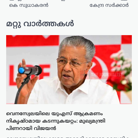
കെ സുധാകരൻ
കേന്ദ്ര സർക്കാർ
മറ്റു വാർത്തകൾ
വെനസ്വേലയിലെ യുഎസ് ആക്രമണം
നികൃഷ്ഠമായ കടന്നുകയറ്റം: മുഖ്യമന്ത്രി
പിണറായി വിജയൻ