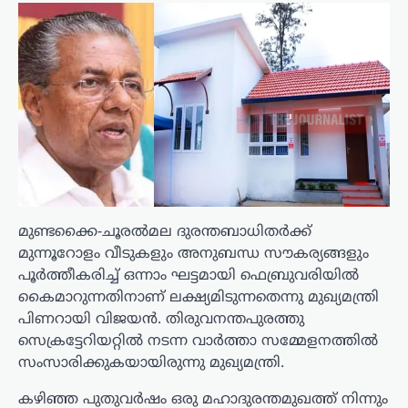
മുണ്ടക്കൈ-ചൂരൽമല ദുരന്തബാധിതർക്ക്
മുന്നൂറോളം വീടുകളും അനുബന്ധ സൗകര്യങ്ങളും
പൂർത്തീകരിച്ച് ഒന്നാം ഘട്ടമായി ഫെബ്രുവരിയിൽ
കൈമാറുന്നതിനാണ് ലക്ഷ്യമിടുന്നതെന്നു മുഖ്യമന്ത്രി
പിണറായി വിജയൻ. തിരുവനന്തപുരത്തു
സെക്രട്ടേറിയറ്റിൽ നടന്ന വാർത്താ സമ്മേളനത്തിൽ
സംസാരിക്കുകയായിരുന്നു മുഖ്യമന്ത്രി.
കഴിഞ്ഞ പുതുവർഷം ഒരു മഹാദുരന്തമുഖത്ത് നിന്നും