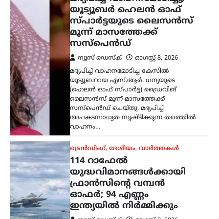
114 റാഫേൽ
യുദ്ധവിമാനങ്ങൾക്കായി
ഫ്രാൻസിന്റെ വമ്പൻ
ഓഫർ; 94 എണ്ണം
ഇന്ത്യയിൽ നിർമ്മിക്കും
ന്യൂസ് ഡെസ്ക്
ഓഗസ്റ്റ്‌ 8, 2026
ഇന്ത്യൻ വ്യോമസേനയുടെ ശക്തി
വർധിപ്പിക്കുന്നതിന് നിർണായകമായ
നീക്കമായി 114 റാഫേൽ
യുദ്ധവിമാനങ്ങൾ വാങ്ങാനുള്ള
പദ്ധതിയിൽ ഇന്ത്യയിൽ തന്നെ 94
വിമാനങ്ങൾ നിർമ്മിക്കാൻ ഫ്രാൻസ്
സന്നദ്ധത അറിയിച്ചു. ഇതുസംബന്ധിച്ച…
അന്താരാഷ്ട്രം
,
ട്രെൻഡിംഗ്
,
ലേറ്റസ്റ്റ് ന്യൂസ്
ഇന്ത്യക്കും ചൈനക്കും
തിരിച്ചടി; റഷ്യൻ എണ്ണ
വാങ്ങുന്ന രാജ്യങ്ങൾക്ക്
100% വരെ തീരുവ;
നിർണായക ബില്ലിന്