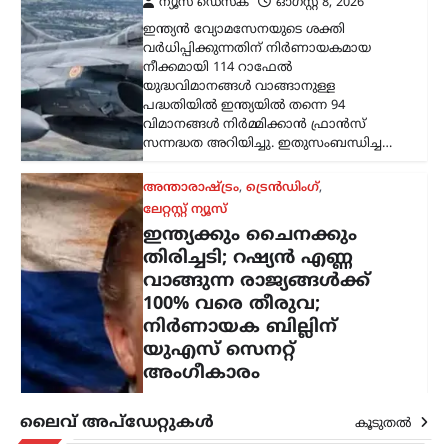
യുഎസ് സെനറ്റ്
അംഗീകാരം
ന്യൂസ് ഡെസ്ക്
ഓഗസ്റ്റ്‌ 8, 2026
റഷ്യയിൽ നിന്ന് എണ്ണയും
പ്രകൃതിവാതകവും വാങ്ങുന്ന
രാജ്യങ്ങൾക്കെതിരെ കടുത്ത
സാമ്പത്തിക നടപടികൾക്ക്
വഴിയൊരുക്കുന്ന ബില്ലിന് യുഎസ്
സെനറ്റ് അംഗീകാരം നൽകി. ഇന്ത്യ,
ചൈന ഉൾപ്പെടെയുള്ള രാജ്യങ്ങൾക്ക്
100…
കേരളം
,
വാർത്തകൾ
ബെംഗളൂരുവിൽ
കെഎസ്ആർടിസി ബസ്
അപകടം; ഡ്രൈവറും
കണ്ടക്ടറും മരിച്ചു
ന്യൂസ് ഡെസ്ക്
ഓഗസ്റ്റ്‌ 8, 2026
ലൈവ് അപ്‌ഡേറ്റുകൾ
കൂടുതൽ
ബെംഗളൂരുവിൽ കെഎസ്ആർടിസി ബസ്