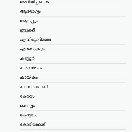
ഓഫർ; 94 എണ്ണം
അറിയിപ്പുകൾ
ഇന്ത്യയിൽ നിർമ്മിക്കും
ആരോഗ്യം
ന്യൂസ് ഡെസ്ക്
ഓഗസ്റ്റ്‌ 8, 2026
ആലപ്പുഴ
ഇന്ത്യൻ വ്യോമസേനയുടെ ശക്തി
വർധിപ്പിക്കുന്നതിന് നിർണായകമായ
ഇടുക്കി
നീക്കമായി 114 റാഫേൽ
എഡിറ്റോറിയൽ
യുദ്ധവിമാനങ്ങൾ വാങ്ങാനുള്ള
പദ്ധതിയിൽ ഇന്ത്യയിൽ തന്നെ 94
എറണാകുളം
വിമാനങ്ങൾ നിർമ്മിക്കാൻ ഫ്രാൻസ്
സന്നദ്ധത അറിയിച്ചു. ഇതുസംബന്ധിച്ച…
കണ്ണൂർ
കർണാടക
അന്താരാഷ്ട്രം
,
ട്രെൻഡിംഗ്
,
കായികം
ലേറ്റസ്റ്റ് ന്യൂസ്
ഇന്ത്യക്കും ചൈനക്കും
കാസർഗോഡ്
തിരിച്ചടി; റഷ്യൻ എണ്ണ
കേരളം
വാങ്ങുന്ന രാജ്യങ്ങൾക്ക്
100% വരെ തീരുവ;
കൊല്ലം
നിർണായക ബില്ലിന്
കോട്ടയം
യുഎസ് സെനറ്റ്
കോഴിക്കോട്
അംഗീകാരം