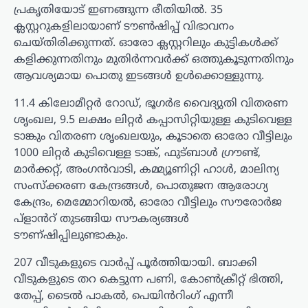
പ്രകൃതിയോട് ഇണങ്ങുന്ന രീതിയിൽ. 35
ക്ലസ്റ്ററുകളിലായാണ് ടൗൺഷിപ്പ് വിഭാവനം
ചെയ്തിരിക്കുന്നത്. ഓരോ ക്ലസ്റ്ററിലും കുട്ടികൾക്ക്
കളിക്കുന്നതിനും മുതിർന്നവർക്ക് ഒത്തുകൂടുന്നതിനും
ആവശ്യമായ പൊതു ഇടങ്ങൾ ഉൾക്കൊള്ളുന്നു.
11.4 കിലോമീറ്റർ റോഡ്, ഭൂഗർഭ വൈദ്യുതി വിതരണ
ശൃംഖല, 9.5 ലക്ഷം ലിറ്റർ കപ്പാസിറ്റിയുള്ള കുടിവെള്ള
ടാങ്കും വിതരണ ശൃംഖലയും, കൂടാതെ ഓരോ വീട്ടിലും
1000 ലിറ്റർ കുടിവെള്ള ടാങ്ക്, ഫുട്ബാൾ ഗ്രൗണ്ട്,
മാർക്കറ്റ്, അംഗൻവാടി, കമ്മ്യൂണിറ്റി ഹാൾ, മാലിന്യ
സംസ്‌ക്കരണ കേന്ദ്രങ്ങൾ, പൊതുജന ആരോഗ്യ
കേന്ദ്രം, മെമ്മോറിയൽ, ഓരോ വീട്ടിലും സൗരോർജ
പ്‌ളാൻറ് തുടങ്ങിയ സൗകര്യങ്ങൾ
ടൗണ്ഷിപ്പിലുണ്ടാകും.
207 വീടുകളുടെ വാർപ്പ് പൂർത്തിയായി. ബാക്കി
വീടുകളുടെ തറ കെട്ടുന്ന പണി, കോൺക്രീറ്റ് ഭിത്തി,
തേപ്പ്, ടൈൽ പാകൽ, പെയിൻറിംഗ് എന്നീ