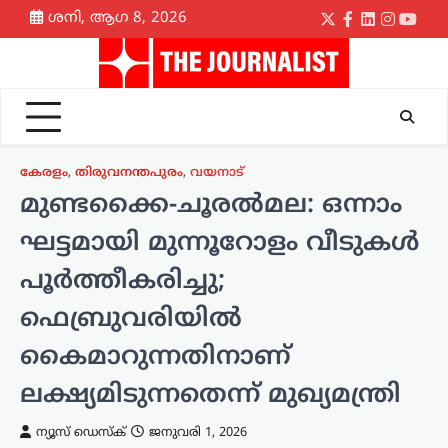
Skip
ശനി, ആഗ 8, 2026
Twitter
Facebook
LinkedIn
Instagr
yout
to
content
കേരളം
,
തിരുവനന്തപുരം
,
വയനാട്
മുണ്ടക്കൈ-ചൂരൽമല: ഒന്നാം
ഘട്ടമായി മുന്നൂറോളം വീടുകൾ
പൂർത്തീകരിച്ചു;
ഫെബ്രുവരിയിൽ
കൈമാറുന്നതിനാണ്
ലക്ഷ്യമിടുന്നതെന്ന് മുഖ്യമന്ത്രി
ന്യൂസ് ഡെസ്ക്
ജനുവരി 1, 2026