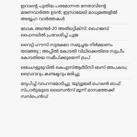
ഇറാന്റെ പുതിയ പരമോന്നത നേതാവിന്റെ
മരണവാർത്ത ഉടൻ; ഇസ്രായേലി മാധ്യമങ്ങളിൽ
അഭ്യൂഹ വാർത്തകൾ
ലോക അണ്ടർ-20 അത്‌ലറ്റിക്സ്: ഹൈജമ്പ്
ഫൈനലിൽ പ്രവേശിച്ച് പൂജ
വൈറ്റ് ഹൗസ് സുരക്ഷാ സമുച്ചയ നിർമ്മാണം
തടഞ്ഞു ; അപ്പീൽ കോടതി വിധിക്കെതിരെ സുപ്രീം
കോടതിയെ സമീപിക്കുമെന്ന് ട്രംപ്
ബെംഗളൂരുവിൽ കെഎസ്ആർടിസി ബസ് അപകടം;
ഡ്രൈവറും കണ്ടക്ടറും മരിച്ചു
മദ്യപിച്ച് വാഹനമോടിച്ചു; യൂട്യൂബർ ഹെലൻ ഓഫ്
സ്പാർട്ടയുടെ ലൈസൻസ് മൂന്ന് മാസത്തേക്ക്
സസ്‌പെൻഡ്