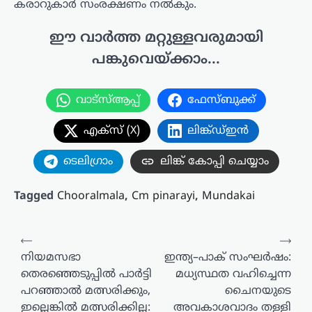
കരാറുകാർ സംരക്ഷണം നൽകും.
ഈ വാർത്ത മറ്റുള്ളവരുമായി
പങ്കുവെയ്ക്കാം...
വാട്സ്ആപ്പ്
ഫേസ്ബുക്ക്
എക്സ് (X)
ലിങ്ക്ഡ്ഇൻ
ടെലിഗ്രാം
ലിങ്ക് കോപ്പി ചെയ്യാം
Tagged
Chooralmala
,
Cm pinarayi
,
Mundakai
പോസ്റ്റുകളിലൂടെ
⟵
⟶
നിയമസഭാ
ഇന്ത്യ–പാക് സംഘർഷം:
തെരഞ്ഞെടുപ്പിൽ പാർട്ടി
മധ്യസ്ഥത വഹിച്ചെന്ന
പറഞ്ഞാൽ മത്സരിക്കും,
ചൈനയുടെ
ഇല്ലെങ്കിൽ മത്സരിക്കില്ല:
അവകാശവാദം തള്ളി