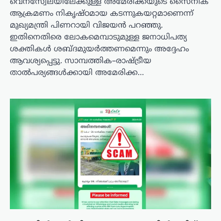
വെനസ്വേലയിലേക്കുള്ള അമേരിക്കയുടെ സൈനിക
ആക്രമണം നികൃഷ്ഠമായ കടന്നുകയറ്റമാണെന്ന്
മുഖ്യമന്ത്രി പിണറായി വിജയൻ പറഞ്ഞു.
ഇതിനെതിരെ ലോകമെമ്പാടുമുള്ള ജനാധിപത്യ
ശക്തികൾ ശബ്ദമുയർത്തണമെന്നും അദ്ദേഹം
ആവശ്യപ്പെട്ടു. സാമ്പത്തിക–രാഷ്ട്രീയ
താൽപര്യങ്ങൾക്കായി അമേരിക്ക…