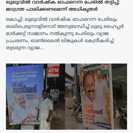
ലുലുവിൽ വാർഷിക ഓഫറെന്ന പേരിൽ തട്ടിപ്പ്;
ജാ​ഗ്രത പാലിക്കണമെന്ന് അധികൃതർ
കൊച്ചി: ലുലുവിൽ വാർഷിക ഓഫറെന്ന പേരിലും
ബലിപെരുന്നാളിനോട് അനുബന്ധിച്ച് ലുലു ഹൈപ്പർ
മാർക്കറ്റ് സമ്മാനം നൽകുന്നു പേരിലും വ്യാജ
പ്രചരണം. ഓൺലൈൻ ലിങ്കുകൾ കേന്ദ്രീകരിച്ച്
തുടരുന്ന വ്യാജ…