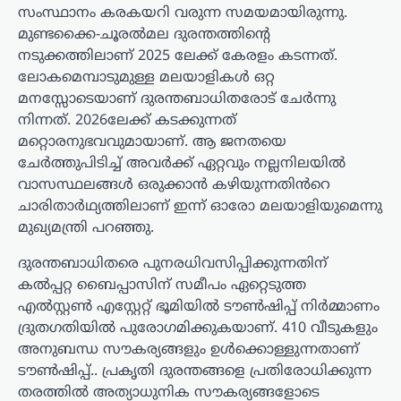
സംസ്ഥാനം കരകയറി വരുന്ന സമയമായിരുന്നു.
മുണ്ടക്കൈ-ചൂരൽമല ദുരന്തത്തിന്റെ
നടുക്കത്തിലാണ് 2025 ലേക്ക് കേരളം കടന്നത്.
ലോകമെമ്പാടുമുള്ള മലയാളികൾ ഒറ്റ
മനസ്സോടെയാണ് ദുരന്തബാധിതരോട് ചേർന്നു
നിന്നത്. 2026ലേക്ക് കടക്കുന്നത്
മറ്റൊരനുഭവവുമായാണ്. ആ ജനതയെ
ചേർത്തുപിടിച്ച് അവർക്ക് ഏറ്റവും നല്ലനിലയിൽ
വാസസ്ഥലങ്ങൾ ഒരുക്കാൻ കഴിയുന്നതിൻറെ
ചാരിതാർഥ്യത്തിലാണ് ഇന്ന് ഓരോ മലയാളിയുമെന്നു
മുഖ്യമന്ത്രി പറഞ്ഞു.
ദുരന്തബാധിതരെ പുനരധിവസിപ്പിക്കുന്നതിന്
കൽപ്പറ്റ ബൈപ്പാസിന് സമീപം ഏറ്റെടുത്ത
എൽസ്റ്റൺ എസ്റ്റേറ്റ് ഭൂമിയിൽ ടൗൺഷിപ്പ് നിർമ്മാണം
ദ്രുതഗതിയിൽ പുരോഗമിക്കുകയാണ്. 410 വീടുകളും
അനുബന്ധ സൗകര്യങ്ങളും ഉൾക്കൊള്ളുന്നതാണ്
ടൗൺഷിപ്പ്.. പ്രകൃതി ദുരന്തങ്ങളെ പ്രതിരോധിക്കുന്ന
തരത്തിൽ അത്യാധുനിക സൗകര്യങ്ങളോടെ