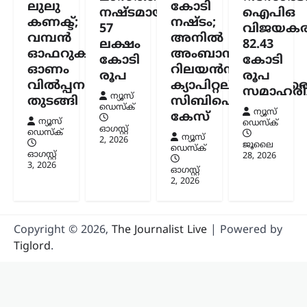
ലുലു
കോടി
നഷ്ടമായത്
ഐപിഒ
വാങ്ങുന്ന രാജ്യങ്ങൾക്ക്
കണക്ട്;
നഷ്ടം;
57
വിജയകര
100% വരെ തീരുവ;
വമ്പൻ
അനിൽ
ലക്ഷം
82.43
നിർണായക ബില്ലിന്
ഓഫറുകളുമായി
അംബാനിക്കും
കോടി
കോടി
യുഎസ് സെനറ്റ്
ഓണം
റിലയൻസ്
രൂപ
രൂപ
അംഗീകാരം
വിൽപ്പന
ക്യാപിറ്റലിനുമെതിര
സമാഹരിച്
ന്യൂസ്
ന്യൂസ് ഡെസ്ക്
ഓഗസ്റ്റ്‌ 8, 2026
തുടങ്ങി
സിബിഐ
ഡെസ്ക്
ന്യൂസ്
കേസ്
റഷ്യയിൽ നിന്ന് എണ്ണയും
ന്യൂസ്
ഡെസ്ക്
പ്രകൃതിവാതകവും വാങ്ങുന്ന
ഓഗസ്റ്റ്‌
ഡെസ്ക്
ന്യൂസ്
2, 2026
രാജ്യങ്ങൾക്കെതിരെ കടുത്ത
ജൂലൈ
ഡെസ്ക്
ഓഗസ്റ്റ്‌
സാമ്പത്തിക നടപടികൾക്ക്
28, 2026
3, 2026
വഴിയൊരുക്കുന്ന ബില്ലിന് യുഎസ്
ഓഗസ്റ്റ്‌
സെനറ്റ് അംഗീകാരം നൽകി. ഇന്ത്യ,
2, 2026
ചൈന ഉൾപ്പെടെയുള്ള രാജ്യങ്ങൾക്ക്
100…
Copyright © 2026,
The Journalist Live
| Powered by
Tiglord
.