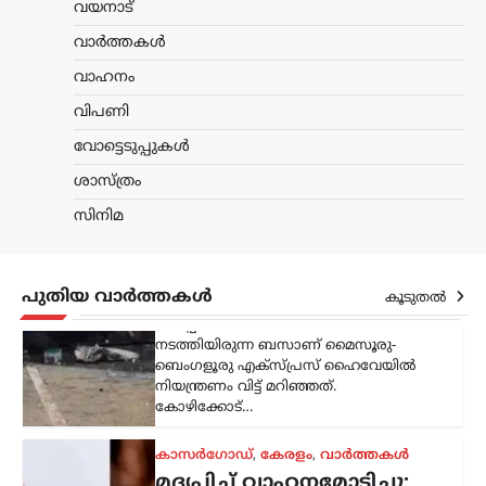
വയനാട്
ബെംഗളൂരു എക്സ്പ്രസ് ഹൈവേയിൽ
നിയന്ത്രണം വിട്ട് മറിഞ്ഞത്.
വാർത്തകൾ
കോഴിക്കോട്…
വാഹനം
കാസർഗോഡ്
,
കേരളം
,
വാർത്തകൾ
വിപണി
മദ്യപിച്ച് വാഹനമോടിച്ചു;
വോട്ടെടുപ്പുകൾ
യൂട്യൂബർ ഹെലൻ ഓഫ്
സ്പാർട്ടയുടെ ലൈസൻസ്
ശാസ്ത്രം
മൂന്ന് മാസത്തേക്ക്
സിനിമ
സസ്‌പെൻഡ്
ന്യൂസ് ഡെസ്ക്
ഓഗസ്റ്റ്‌ 8, 2026
മദ്യപിച്ച് വാഹനമോടിച്ച കേസിൽ
പുതിയ വാർത്തകൾ
കൂടുതൽ
യൂട്യൂബറായ എസ്.ആർ. ധന്യയുടെ
(ഹെലൻ ഓഫ് സ്പാർട്ട) ഡ്രൈവിങ്
ലൈസൻസ് മൂന്ന് മാസത്തേക്ക്
സസ്‌പെൻഡ് ചെയ്തു. മദ്യപിച്ച്
അപകടസാധ്യത സൃഷ്ടിക്കുന്ന തരത്തിൽ
വാഹനം…
ട്രെൻഡിംഗ്
,
ദേശീയം
,
വാർത്തകൾ