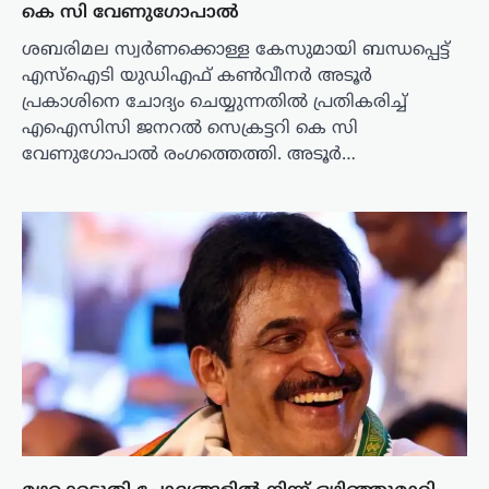
കെ സി വേണുഗോപാൽ
ശബരിമല സ്വർണക്കൊള്ള കേസുമായി ബന്ധപ്പെട്ട്
എസ്‌ഐടി യുഡിഎഫ് കൺവീനർ അടൂർ
പ്രകാശിനെ ചോദ്യം ചെയ്യുന്നതിൽ പ്രതികരിച്ച്
എഐസിസി ജനറൽ സെക്രട്ടറി കെ സി
വേണുഗോപാൽ രംഗത്തെത്തി. അടൂർ…