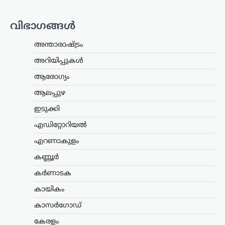
സംവിധാനം അവസാനിപ്പിക്കാനുള്ള
സർക്കാർ നടപടിയെ വിമർശിച്ച്
വിഭാഗങ്ങൾ
പ്രതിപക്ഷ നേതാവ് പിണറായി വിജയൻ.
കേരളം രാജ്യത്തിന് മാതൃകയായി…
അന്താരാഷ്ട്രം
ട്രെൻഡിംഗ്
,
ലേറ്റസ്റ്റ് ന്യൂസ്
അറിയിപ്പുകൾ
രാഹുൽ ഗാന്ധിയുടെ
ആരോഗ്യം
വസതിക്ക് മുന്നിൽ
ആലപ്പുഴ
പ്രതിഷേധം; കോൺഗ്രസ്
സീറ്റ് വാഗ്ദാനം ചെയ്ത്
ഇടുക്കി
പണം തട്ടിയെന്ന്
എഡിറ്റോറിയൽ
ആരോപണം
എറണാകുളം
ന്യൂസ് ഡെസ്ക്
ഓഗസ്റ്റ്‌ 7, 2026
കണ്ണൂർ
ലോക്സഭാ പ്രതിപക്ഷ നേതാവ് രാഹുൽ
ഗാന്ധിയുടെ വസതിക്ക് മുന്നിൽ
കർണാടക
പ്രതിഷേധം. ഹരിയാന സ്വദേശിയായ ഒരു
സ്ത്രീയും കുട്ടികളുമാണ്
കായികം
പ്രതിഷേധവുമായി എത്തിയത്. ഹരിയാന
കാസർഗോഡ്
നിയമസഭാ തെരഞ്ഞെടുപ്പിൽ സീറ്റ്
നൽകാമെന്ന്…
കേരളം