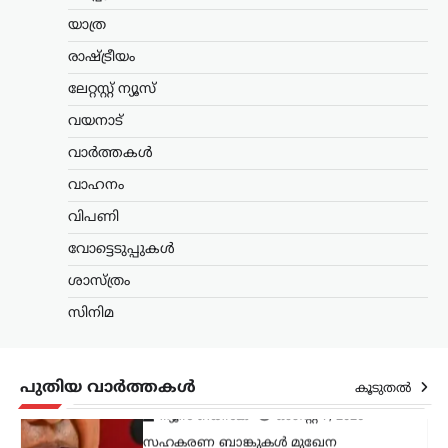
കുഞ്ഞാലിക്കുട്ടി
യാത്ര
ന്യൂസ് ഡെസ്ക്
ഓഗസ്റ്റ്‌ 7, 2026
രാഷ്ട്രീയം
മലപ്പുറം പാണക്കാട്ടുണ്ടായ വൻ
മണ്ണിടിച്ചിലിന് കാരണം അനധികൃതമായി
ലേറ്റസ്റ്റ് ന്യൂസ്
നടത്തിയ പാറപൊട്ടിക്കലാണെന്ന് മന്ത്രി
പി.കെ. കുഞ്ഞാലിക്കുട്ടി ആരോപിച്ചു.
വയനാട്
സംഭവസ്ഥലം സന്ദർശിച്ച ശേഷമാണ്
വാർത്തകൾ
മന്ത്രി ഇക്കാര്യം വ്യക്തമാക്കിയത്.
നഗരസഭ മണ്ണ്…
വാഹനം
വിപണി
കേരളം
,
തിരുവനന്തപുരം
,
വാർത്തകൾ
വീട്ടുപടിക്കലെ പെൻഷൻ
വോട്ടെടുപ്പുകൾ
വിതരണം നിർത്തുന്നത്
ശാസ്ത്രം
അനീതി; ഉത്തരവ്
പിൻവലിക്കണമെന്ന്
സിനിമ
പിണറായി വിജയൻ
ന്യൂസ് ഡെസ്ക്
ഓഗസ്റ്റ്‌ 7, 2026
പുതിയ വാർത്തകൾ
കൂടുതൽ
സഹകരണ ബാങ്കുകൾ മുഖേന
ഗുണഭോക്താക്കളുടെ വീടുകളിലെത്തി
ക്ഷേമപെൻഷൻ വിതരണം ചെയ്യുന്ന