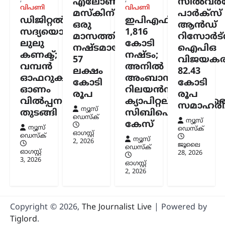
,
,
എലോൺ
സിൽവർസ്
അര്‍ജുന്‍ ആയങ്കിക്കായി
വിപണി
വിപണി
മസ്കിന്
പാർക്സ്
ഡിജിറ്റൽ
ഇപിഎഫ്ഒയ്ക്ക്
വ്യാപക തിരച്ചില്‍;
ഒരു
ആൻഡ്
സദ്യയൊരുക്കി
1,816
വേഗത്തില്‍ പിടികൂടാന്‍
മാസത്തിനുള്ളിൽ
റിസോർട്
ലുലു
കോടി
നിര്‍ദേശം നല്‍കി രമേശ്
നഷ്ടമായത്
ഐപിഒ
കണക്ട്;
നഷ്ടം;
ചെന്നിത്തല
57
വിജയകര
വമ്പൻ
അനിൽ
ലക്ഷം
82.43
ന്യൂസ് ഡെസ്ക്
ഓഗസ്റ്റ്‌ 7, 2026
ഓഫറുകളുമായി
അംബാനിക്കും
കോടി
കോടി
പൊലീസിനെ പരസ്യമായി വെല്ലുവിളിച്ച
ഓണം
റിലയൻസ്
രൂപ
രൂപ
അര്‍ജുന്‍ ആയങ്കിയെ എത്രയും വേഗം
വിൽപ്പന
ക്യാപിറ്റലിനുമെതിര
പിടികൂടാന്‍ ആഭ്യന്തരമന്ത്രി രമേശ്
സമാഹരിച്
ന്യൂസ്
തുടങ്ങി
സിബിഐ
ചെന്നിത്തല നിര്‍ദേശം നല്‍കിയതിനെ
ഡെസ്ക്
ന്യൂസ്
തുടര്‍ന്ന് സംസ്ഥാനത്ത് പൊലീസ്
കേസ്
ന്യൂസ്
ഡെസ്ക്
പരിശോധന ശക്തമാക്കി.
ഓഗസ്റ്റ്‌
ഡെസ്ക്
ന്യൂസ്
കൊച്ചിയടക്കമുള്ള വിവിധ…
2, 2026
ജൂലൈ
ഡെസ്ക്
ഓഗസ്റ്റ്‌
28, 2026
3, 2026
ഓഗസ്റ്റ്‌
2, 2026
Copyright © 2026,
The Journalist Live
| Powered by
Tiglord
.