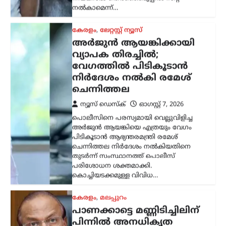
കേരളം
,
ലേറ്റസ്റ്റ് ന്യൂസ്
അര്‍ജുന്‍ ആയങ്കിക്കായി
വ്യാപക തിരച്ചില്‍;
വേഗത്തില്‍ പിടികൂടാന്‍
നിര്‍ദേശം നല്‍കി രമേശ്
ചെന്നിത്തല
ന്യൂസ് ഡെസ്ക്
ഓഗസ്റ്റ്‌ 7, 2026
പൊലീസിനെ പരസ്യമായി വെല്ലുവിളിച്ച
അര്‍ജുന്‍ ആയങ്കിയെ എത്രയും വേഗം
പിടികൂടാന്‍ ആഭ്യന്തരമന്ത്രി രമേശ്
ചെന്നിത്തല നിര്‍ദേശം നല്‍കിയതിനെ
തുടര്‍ന്ന് സംസ്ഥാനത്ത് പൊലീസ്
പരിശോധന ശക്തമാക്കി.
കൊച്ചിയടക്കമുള്ള വിവിധ…
കേരളം
,
മലപ്പുറം
പാണക്കാട്ടെ മണ്ണിടിച്ചിലിന്
പിന്നിൽ അനധികൃത
പാറപൊട്ടിക്കൽ: പി.കെ.
കുഞ്ഞാലിക്കുട്ടി