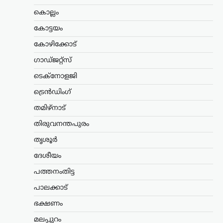
കൊല്ലം
കേരളം
,
ലേറ്റസ്റ്റ് ന്യൂസ്
അര്‍ജുന്‍ ആയങ്കിക്കായി
കോട്ടയം
വ്യാപക തിരച്ചില്‍;
കോഴിക്കോട്
വേഗത്തില്‍ പിടികൂടാന്‍
നിര്‍ദേശം നല്‍കി രമേശ്
ഗാഡ്ജറ്റ്സ്
ചെന്നിത്തല
ടെക്നോളജി
ന്യൂസ് ഡെസ്ക്
ഓഗസ്റ്റ്‌ 7, 2026
ട്രെൻഡിംഗ്
പൊലീസിനെ പരസ്യമായി വെല്ലുവിളിച്ച
തമിഴ്നാട്
അര്‍ജുന്‍ ആയങ്കിയെ എത്രയും വേഗം
പിടികൂടാന്‍ ആഭ്യന്തരമന്ത്രി രമേശ്
തിരുവനന്തപുരം
ചെന്നിത്തല നിര്‍ദേശം നല്‍കിയതിനെ
തുടര്‍ന്ന് സംസ്ഥാനത്ത് പൊലീസ്
തൃശൂർ
പരിശോധന ശക്തമാക്കി.
ദേശീയം
കൊച്ചിയടക്കമുള്ള വിവിധ…
പത്തനംതിട്ട
കേരളം
,
മലപ്പുറം
പാലക്കാട്
പാണക്കാട്ടെ മണ്ണിടിച്ചിലിന്
പിന്നിൽ അനധികൃത
ഭക്ഷണം
പാറപൊട്ടിക്കൽ: പി.കെ.
മലപ്പുറം