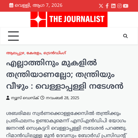
Skip
വെള്ളി, ആഗ 7, 2026
Twitter
Facebook
LinkedIn
Instagr
yout
to
content
ആലപ്പുഴ
,
കേരളം
,
ട്രെൻഡിംഗ്
എല്ലാത്തിനും മുകളില്‍
തന്ത്രിയാണല്ലോ; തന്ത്രിയും
വീഴും : വെള്ളാപ്പള്ളി നടേശൻ
ന്യൂസ് ഡെസ്ക്
നവംബർ 28, 2025
ശബരിമല സ്വർണക്കൊള്ളക്കേസിൽ തന്ത്രിക്കും
പ്രതിഫലനം ഉണ്ടാകുമെന്ന് എസ്എൻഡിപി യോഗം
ജനറൽ സെക്രട്ടറി വെള്ളാപ്പള്ളി നടേശൻ പറഞ്ഞു.
റിമാൻഡിലുള്ള മുൻ ദേവസ്വം ബോർഡ് പ്രസിഡന്റ്