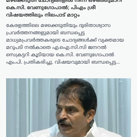
മഴക്കെടുതി ചോദ്യങ്ങളിൽ നിന്ന് ഒഴിഞ്ഞുമാറി
കെ.സി. വേണുഗോപാൽ; പിഎം ശ്രീ
വിഷയത്തിലും നിലപാട് മാറ്റം
കേരളത്തിലെ മഴക്കെടുതിയും ദുരിതാശ്വാസ
പ്രവർത്തനങ്ങളുമായി ബന്ധപ്പെട്ട
മാധ്യമപ്രവർത്തകരുടെ ചോദ്യങ്ങൾക്ക് വ്യക്തമായ
മറുപടി നൽകാതെ എ.ഐ.സി.സി ജനറൽ
സെക്രട്ടറി കൂടിയായ കെ.സി. വേണുഗോപാൽ
എം.പി. പ്രതികരിച്ചു. വിഷയവുമായി ബന്ധപ്പെട്ട…