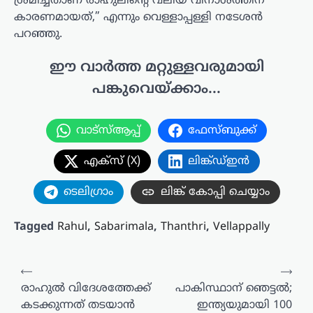
ശ്രമിച്ചതാണ് രാഹുലിന്റെ വലിയ വിനാശത്തിന്
കാരണമായത്,” എന്നും വെള്ളാപ്പള്ളി നടേശൻ
പറഞ്ഞു.
ഈ വാർത്ത മറ്റുള്ളവരുമായി
പങ്കുവെയ്ക്കാം...
വാട്സ്ആപ്പ്
ഫേസ്ബുക്ക്
എക്സ് (X)
ലിങ്ക്ഡ്ഇൻ
ടെലിഗ്രാം
ലിങ്ക് കോപ്പി ചെയ്യാം
Tagged
Rahul
,
Sabarimala
,
Thanthri
,
Vellappally
പോസ്റ്റുകളിലൂടെ
⟵
⟶
രാഹുൽ വിദേശത്തേക്ക്
പാകിസ്ഥാന് ഞെട്ടൽ;
കടക്കുന്നത് തടയാൻ
ഇന്ത്യയുമായി 100