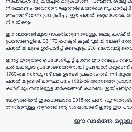
ഉപയോഗിച്ചതെന്നും പണം ഒരു…
നടപടികൾ സ്വീകരിച്ചിരിക്കുകയാണ് . പഞ്ചാബ്-ജമ്മു 
നിർമ്മാണം അവസാന ഘട്ടത്തിലെത്തിയെന്നും മാർച്ച് 3
ട്രെൻഡിംഗ്
,
ദേശീയം
,
ലേറ്റസ്റ്റ് ന്യൂസ്
അഹമ്മദ് റാണ പ്രഖ്യാപിച്ചു. ഈ പദ്ധതി ലഭ്യമായാൽ, ര
‘ക്വിറ്റ് ഇന്ത്യ’ ആഹ്വാനം
നിലയ്ക്കും.
സ്വാതന്ത്ര്യസമരത്തിന്
ഈ ബാരേജിലൂടെ സംഭരിക്കുന്ന വെള്ളം ജമ്മു കശ്മ
പുതിയ ഊർജ്ജം
പ്രദേശങ്ങളിലെ 32,173 ഹെക്ടർ കൃഷിഭൂമിയിലേക്ക് 
പകർന്നു: പ്രധാനമന്ത്രി
പദ്ധതിയിലൂടെ ഉത്പാദിപ്പിക്കപ്പെടും. 206 മെഗാവാട്ട് വ
മോദി
ഇന്ത്യ ഇതുവരെ ഉപയോഗിച്ചിട്ടില്ലാത്ത ഈ വെള്ളം വെ
ന്യൂസ് ഡെസ്ക്
ഓഗസ്റ്റ്‌ 9, 2026
കർഷകരുടെ പ്രയോജനത്തിനായി ഉപയോഗിക്കുമെന്ന് മന്ത
ചരിത്രപ്രസിദ്ധമായ ക്വിറ്റ് ഇന്ത്യാ
1960-ലെ സിന്ധു നദീജല ഉടമ്പടി പ്രകാരം രവി നദിയ
പ്രസ്ഥാനത്തിന്റെ വാർഷിക ദിനത്തിൽ
പദ്ധതിയുടെ ശിലാസ്ഥാപനം 1982-ൽ അന്നത്തെ പ്രധാനമന
സ്വാതന്ത്ര്യസമര സേനാനികൾക്ക്
കശ്മീരും തമ്മിലുള്ള തർക്കങ്ങൾ കാരണം ഇത് പതിറ്റാണ
ആദരാഞ്ജലി അർപ്പിച്ച് പ്രധാനമന്ത്രി
നരേന്ദ്ര മോദി. രാജ്യത്തിന്റെ
കേന്ദ്രത്തിന്റെ ഇടപെടലോടെ 2018-ൽ പണി പുനരാരംഭിച
സ്വാതന്ത്ര്യത്തിനായി പോരാടിയവരുടെ
നേരിടാനുള്ള തന്ത്രത്തിന്റെ ഭാഗമായാണ് ഇന്ത്യ ഈ പദ്
ധൈര്യവും ത്യാഗവും വരും
തലമുറകൾക്കും…
ഈ വാർത്ത മറ്റുള്
ട്രെൻഡിംഗ്
,
ദേശീയം
,
രാഷ്ട്രീയം