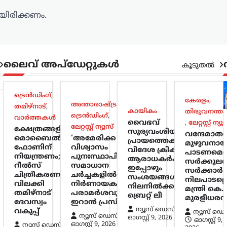
ിരിക്കണം.
ലൈവ് അപ്‌ഡേറ്റുകൾ
കൂടുതൽ
ട്രെൻഡിംഗ്
,
കേരളം
,
അന്താരാഷ്ട്രം
,
തമിഴ്നാട്
,
കായികം
തിരുവനന്തപ
ട്രെൻഡിംഗ്
,
വാർത്തകൾ
വൈഭവ്
,
ലേറ്റസ്റ്റ് ന്യൂ
ലേറ്റസ്റ്റ് ന്യൂസ്
ക്ഷേത്രങ്ങളിൽ
സൂര്യവംശിയുടെ
വന്ദേമാത
മൊബൈൽ
‘അമേരിക്ക
പ്രായത്തെക്കുറിച്ച്
മുഴുവനായ
ഫോണിന്
വിശ്വാസം
വിദേശ ക്രിക്കറ്റ്
പാടണമെന
നിയന്ത്രണം;
പുനഃസ്ഥാപിക്കണം’;
ആരാധകർക്കിടയിൽ
സർക്കുലർ
റീൽസ്
സമാധാന
ഇപ്പോഴും
സർക്കാർ
ചിത്രീകരണം
ചർച്ചകളിൽ
സംശയങ്ങൾ
നിലപാടല്ലെന
വിലക്കി
നിർണായക
നിലനിൽക്കുന്നു:
മന്ത്രി കെ.
തമിഴ്നാട്
പരാമർശവുമായി
ബ്രെറ്റ് ലീ
മുരളീധര
ദേവസ്വം
ഇറാൻ പ്രസിഡന്റ്
ന്യൂസ് ഡെസ്ക്
വകുപ്പ്
ന്യൂസ് ഡെ
ന്യൂസ് ഡെസ്ക്
ഓഗസ്റ്റ്‌ 9, 2026
ഓഗസ്റ്റ്‌ 9,
ഓഗസ്റ്റ്‌ 9, 2026
ന്യൂസ് ഡെസ്ക്