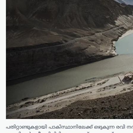
കേരളം
,
വാർത്തകൾ
അർജുൻ
ആയങ്കിക്കായി ക്രൗഡ്
ഫണ്ടിങ്; 16,000 രൂപ
ലഭിച്ചതായി സഹോദരൻ
അജയ്
ന്യൂസ് ഡെസ്ക്
ഓഗസ്റ്റ്‌ 9, 2026
അർജുൻ ആയങ്കിക്കുവേണ്ടി നടത്തിയ
ക്രൗഡ് ഫണ്ടിങ്ങിലൂടെ 16,000 രൂപ
ലഭിച്ചതായി സഹോദരൻ അജയ് ആയങ്കി
പൊലീസിനോട് മൊഴി നൽകി.
പതിറ്റാണ്ടുകളായി പാകിസ്ഥാനിലേക്ക് ഒഴുകുന്ന രവി 
നിയമനടപടികൾക്കായാണ് ഈ തുക