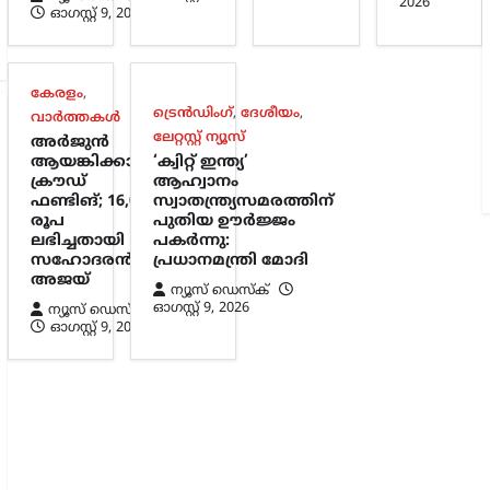
2026
ഓഗസ്റ്റ്‌ 9, 2026
കേരളം
,
ട്രെൻഡിംഗ്
,
ദേശീയം
,
വാർത്തകൾ
ലേറ്റസ്റ്റ് ന്യൂസ്
അർജുൻ
ആയങ്കിക്കായി
‘ക്വിറ്റ് ഇന്ത്യ’
ക്രൗഡ്
ആഹ്വാനം
ഫണ്ടിങ്; 16,000
സ്വാതന്ത്ര്യസമരത്തിന്
രൂപ
പുതിയ ഊർജ്ജം
ലഭിച്ചതായി
പകർന്നു:
സഹോദരൻ
പ്രധാനമന്ത്രി മോദി
അജയ്
ന്യൂസ് ഡെസ്ക്
ഓഗസ്റ്റ്‌ 9, 2026
ന്യൂസ് ഡെസ്ക്
ഓഗസ്റ്റ്‌ 9, 2026