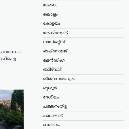
കേരളം
കൊല്ലം
കോട്ടയം
കോഴിക്കോട്
ഗാഡ്ജറ്റ്സ്
ടെക്നോളജി
 ഉപവാസ
⟶
ൈഎഫ്ഐ
ട്രെൻഡിംഗ്
തമിഴ്നാട്
തിരുവനന്തപുരം
തൃശൂർ
ദേശീയം
പത്തനംതിട്ട
പാലക്കാട്
ഭക്ഷണം