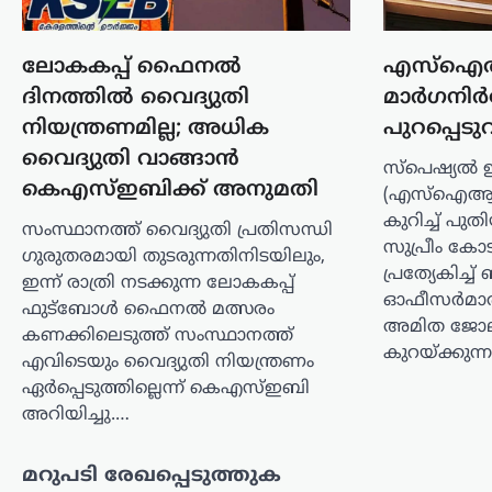
പാടണമെന്ന സർക്കുലർ;
സർക്കാർ നിലപാടല്ലെന്ന്
ലോകകപ്പ് ഫൈനൽ
എസ്ഐ
മന്ത്രി കെ. മുരളീധരൻ
ദിനത്തിൽ വൈദ്യുതി
മാർഗനിർ
ന്യൂസ് ഡെസ്ക്
ഓഗസ്റ്റ്‌ 9, 2026
നിയന്ത്രണമില്ല; അധിക
പുറപ്പെടു
സ്വാതന്ത്ര്യദിനാഘോഷങ്ങളുടെ ഭാഗമായി
വൈദ്യുതി വാങ്ങാൻ
നടക്കുന്ന ചടങ്ങുകളിൽ വന്ദേമാതരം
സ്‌പെഷ്യൽ 
പൂർണമായും ആലപിക്കണമെന്ന ചീഫ്
കെഎസ്ഇബിക്ക് അനുമതി
(എസ്ഐആർ)
സെക്രട്ടറിയുടെ സർക്കുലറിനെതിരെ
കുറിച്ച് പ
സംസ്ഥാനത്ത് വൈദ്യുതി പ്രതിസന്ധി
പ്രതികരിച്ച് മന്ത്രി കെ. മുരളീധരൻ. കേന്ദ്ര
സുപ്രീം കോടത
സർക്കാർ പ്രോട്ടോക്കോൾ കേരളത്തിൽ
ഗുരുതരമായി തുടരുന്നതിനിടയിലും,
പ്രത്യേകിച്
അതേപടി നടപ്പാക്കില്ലെന്നും…
ഇന്ന് രാത്രി നടക്കുന്ന ലോകകപ്പ്
ഓഫീസർമാർ 
ഫുട്ബോൾ ഫൈനൽ മത്സരം
അമിത ജോല
കേരളം
,
വാർത്തകൾ
കണക്കിലെടുത്ത് സംസ്ഥാനത്ത്
അർജുൻ
കുറയ്ക്കുന
എവിടെയും വൈദ്യുതി നിയന്ത്രണം
ആയങ്കിക്കായി ക്രൗഡ്
ഏർപ്പെടുത്തില്ലെന്ന് കെഎസ്ഇബി
ഫണ്ടിങ്; 16,000 രൂപ
അറിയിച്ചു.…
ലഭിച്ചതായി സഹോദരൻ
അജയ്
മറുപടി രേഖപ്പെടുത്തുക