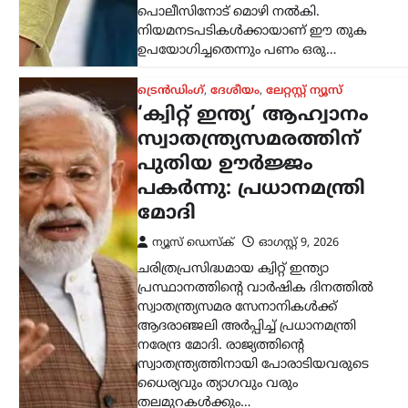
ആദരാഞ്ജലി അർപ്പിച്ച് പ്രധാനമന്ത്രി
നരേന്ദ്ര മോദി. രാജ്യത്തിന്റെ
സ്വാതന്ത്ര്യത്തിനായി പോരാടിയവരുടെ
ധൈര്യവും ത്യാഗവും വരും
തലമുറകൾക്കും…
ട്രെൻഡിംഗ്
,
ദേശീയം
,
രാഷ്ട്രീയം
മന്ത്രിസ്ഥാനം
രാജിവെച്ചത് സ്വന്തം
തീരുമാനപ്രകാരം;
പദവികൾ എനിക്ക്
നിർബന്ധമല്ല: ധർമേന്ദ്ര
പ്രധാൻ
ന്യൂസ് ഡെസ്ക്
ഓഗസ്റ്റ്‌ 9, 2026
ഡൽഹിയിലെ വിദ്യാർത്ഥി സമരത്തെ
തുടർന്ന് കേന്ദ്ര വിദ്യാഭ്യാസമന്ത്രി സ്ഥാനം
രാജിവെച്ചതിനെക്കുറിച്ച്
വിശദീകരണവുമായി മുൻ കേന്ദ്രമന്ത്രി
ധർമ്മേന്ദ്ര പ്രധാൻ. രാജി പ്രഖ്യാപിച്ച് രണ്ട്