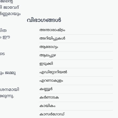
ജിന്റെ
ി ജാവേദ്
ർണ്ണമായും
വിഭാഗങ്ങൾ
അന്താരാഷ്ട്രം
ധിത
യും ഈ
അറിയിപ്പുകൾ
ആരോഗ്യം
ടെ
ആലപ്പുഴ
ഇടുക്കി
എഡിറ്റോറിയൽ
ം ജമ്മു
എറണാകുളം
കണ്ണൂർ
 കർശനമായി
കുന്നു.
കർണാടക
കായികം
കാസർഗോഡ്