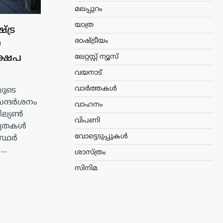
മലപ്പുറം
യാത്ര
ട്ര
രാഷ്ട്രീയം
0
്ഷേപ
ലേറ്റസ്റ്റ് ന്യൂസ്
വയനാട്
വാർത്തകൾ
യുടെ
സന്ദർശനം
വാഹനം
ബില്യൺ
വിപണി
ധ്യതകൾ
വോട്ടെടുപ്പുകൾ
സ്ഥർ
ള…
ശാസ്ത്രം
സിനിമ