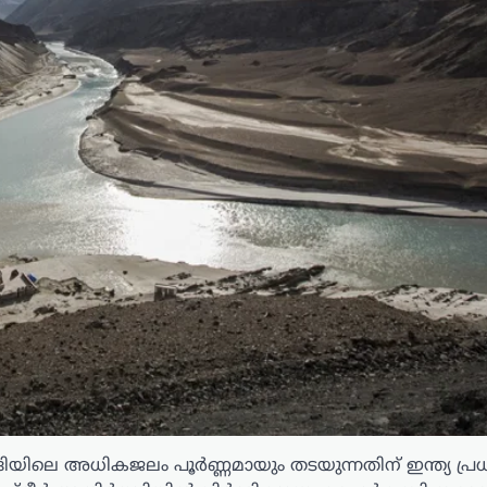
നദിയിലെ അധികജലം പൂർണ്ണമായും തടയുന്നതിന് ഇന്ത്യ പ്