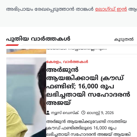
ന്യൂസ് ഡെസ്ക്
ഓഗസ്റ്റ്‌ 9, 2026
അഭിപ്രായം രേഖപ്പെടുത്താ‍ൻ താങ്കൾ
ലോഗ്ഡ് ഇൻ
ആയ
അർജുൻ ആയങ്കിക്കുവേണ്ടി നടത്തിയ
ക്രൗഡ് ഫണ്ടിങ്ങിലൂടെ 16,000 രൂപ
ലഭിച്ചതായി സഹോദരൻ അജയ് ആയങ്കി
പൊലീസിനോട് മൊഴി നൽകി.
പുതിയ വാർത്തകൾ
നിയമനടപടികൾക്കായാണ് ഈ തുക
കൂടുതൽ
ഉപയോഗിച്ചതെന്നും പണം ഒരു…
ട്രെൻഡിംഗ്
,
ദേശീയം
,
ലേറ്റസ്റ്റ് ന്യൂസ്
‘ക്വിറ്റ് ഇന്ത്യ’ ആഹ്വാനം
സ്വാതന്ത്ര്യസമരത്തിന്
പുതിയ ഊർജ്ജം
പകർന്നു: പ്രധാനമന്ത്രി
മോദി
ന്യൂസ് ഡെസ്ക്
ഓഗസ്റ്റ്‌ 9, 2026
ചരിത്രപ്രസിദ്ധമായ ക്വിറ്റ് ഇന്ത്യാ
പ്രസ്ഥാനത്തിന്റെ വാർഷിക ദിനത്തിൽ
സ്വാതന്ത്ര്യസമര സേനാനികൾക്ക്