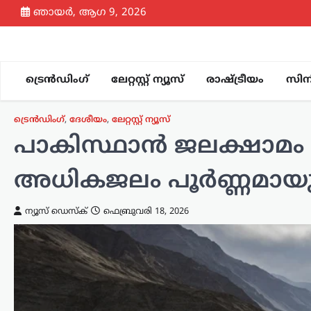
Skip
ഞായർ, ആഗ 9, 2026
to
content
ട്രെൻഡിംഗ്
ലേറ്റസ്റ്റ് ന്യൂസ്
രാഷ്ട്രീയം
സിന
ട്രെൻഡിംഗ്
,
ദേശീയം
,
ലേറ്റസ്റ്റ് ന്യൂസ്
പാകിസ്ഥാൻ ജലക്ഷാമം 
അധികജലം പൂർണ്ണമായും
ന്യൂസ് ഡെസ്ക്
ഫെബ്രുവരി 18, 2026