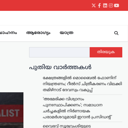
Twitter
Facebook
LinkedIn
Instagr
yout
വാഹനം
ആരോഗ്യം
യാത്ര
തിരയുക
പുതിയ വാർത്തകൾ
ക്ഷേത്രങ്ങളിൽ മൊബൈൽ ഫോണിന്
നിയന്ത്രണം; റീൽസ് ചിത്രീകരണം വിലക്കി
തമിഴ്നാട് ദേവസ്വം വകുപ്പ്
‘അമേരിക്ക വിശ്വാസം
പുനഃസ്ഥാപിക്കണം’; സമാധാന
ചർച്ചകളിൽ നിർണായക
പരാമർശവുമായി ഇറാൻ പ്രസിഡന്റ്
വൈഭവ് സൂര്യവംശിയുടെ