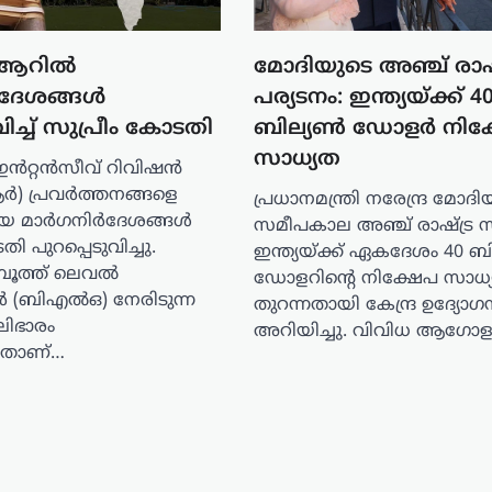
ആറിൽ
മോദിയുടെ അഞ്ച് രാഷ്
ദേശങ്ങൾ
പര്യടനം: ഇന്ത്യയ്ക്ക് 4
വിച്ച് സുപ്രീം കോടതി
ബില്യൺ ഡോളർ നിക
സാധ്യത
ഇൻറ്റൻസീവ് റിവിഷൻ
 പ്രവർത്തനങ്ങളെ
പ്രധാനമന്ത്രി നരേന്ദ്ര മോദി
ുതിയ മാർഗനിർദേശങ്ങൾ
സമീപകാല അഞ്ച് രാഷ്ട്ര 
ി പുറപ്പെടുവിച്ചു.
ഇന്ത്യയ്ക്ക് ഏകദേശം 40 
ച് ബൂത്ത് ലെവൽ
ഡോളറിന്റെ നിക്ഷേപ സാ
(ബിഎൽഒ) നേരിടുന്ന
തുറന്നതായി കേന്ദ്ര ഉദ്യോഗ
ിഭാരം
അറിയിച്ചു. വിവിധ ആഗോ
്നതാണ്…