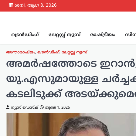
Skip
ശനി, ആഗ 8, 2026
to
content
ട്രെൻഡിംഗ്
ലേറ്റസ്റ്റ് ന്യൂസ്
രാഷ്ട്രീയം
സിന
അന്താരാഷ്ട്രം
,
ട്രെൻഡിംഗ്
,
ലേറ്റസ്റ്റ് ന്യൂസ്
അമർഷത്തോടെ ഇറാൻ, ക
യു.എസുമായുള്ള ചർച്ച
കടലിടുക്ക് അടയ്ക്കുമെന്ന
ന്യൂസ് ഡെസ്ക്
ജൂൺ 1, 2026