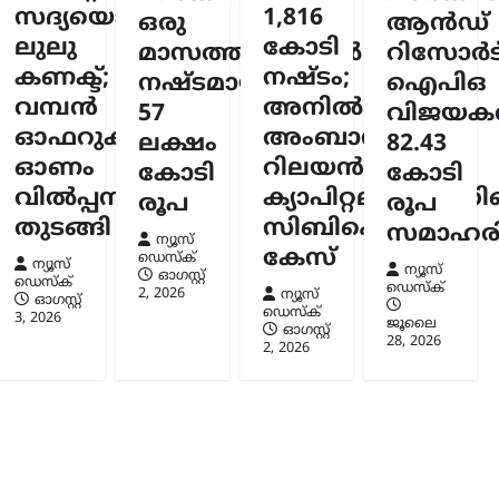
സദ്യയൊരുക്കി
1,816
റെ
ഒരു
ആൻഡ്
ത്ത
ലുലു
കോടി
മാസത്തിനുള്ളിൽ
റിസോർട്
കണക്ട്;
നഷ്ടം;
ി
നഷ്ടമായത്
ഐപിഒ
ളിൽ
വമ്പൻ
അനിൽ
57
വിജയകര
ഓഫറുകളുമായി
അംബാനിക്കും
കൾ
ലക്ഷം
82.43
ഓണം
റിലയൻസ്
കോടി
കോടി
സ്ക്
വിൽപ്പന
ക്യാപിറ്റലിനുമെതി
രൂപ
രൂപ
തുടങ്ങി
സിബിഐ
സമാഹരിച
ന്യൂസ്
കേസ്
ഡെസ്ക്
ന്യൂസ്
ന്യൂസ്
ഓഗസ്റ്റ്‌
ഡെസ്ക്
ഡെസ്ക്
2, 2026
ന്യൂസ്
ഓഗസ്റ്റ്‌
ഡെസ്ക്
3, 2026
ജൂലൈ
ഓഗസ്റ്റ്‌
28, 2026
2, 2026