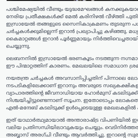
പൂജ
പശ്ചിമേഷ്യയിൽ വീണ്ടും യുദ്ധമേഘങ്ങൾ കനക്കുകയാണ
ന്യൂസ് ഡെസ്ക്
ഓഗസ്റ്റ്‌ 8, 2026
നേരിയ പ്രതീക്ഷകൾക്ക് മേൽ കരിനിഴൽ വീഴ്ത്തി പുതിയ 
ഒറിഗോണിൽ നടക്കുന്ന ലോക
ഇസ്രായേൽ തങ്ങളുടെ സൈനികാക്രമണം തുടരുന്ന പശ
അത്‌ലറ്റിക്സ് അണ്ടർ-20
ചർച്ചകൾക്കുമില്ലെന്ന് ഇറാൻ പ്രഖ്യാപിച്ചു കഴിഞ്ഞു.
ചാമ്പ്യൻഷിപ്പിൽ ഇന്ത്യയ്ക്ക് മികച്ച
കൈമാറ്റങ്ങൾ ഇറാൻ പൂർണ്ണമായും നിർത്തിവെച്ചതായ
തുടക്കം. വനിതാ ഹൈജമ്പിൽ ദേശീയ
ചെയ്യുന്നു.
റെക്കോർഡ് ഉടമയായ പൂജ
ഫൈനലിലേക്ക് യോഗ്യത നേടി. 1.79
ലെബനനിൽ ഇസ്രായേൽ ഭരണകൂടം നടത്തുന്ന നഗ്നമായ 
മീറ്റർ…
ഈ പിന്മാറ്റത്തിന് കാരണം. മേഖലയിലെ സമാധാന ശ്രമങ്
അന്താരാഷ്ട്രം
,
ട്രെൻഡിംഗ്
,
ലേറ്റസ്റ്റ് ന്യൂസ്
നയതന്ത്ര ചർച്ചകൾ അവസാനിപ്പിച്ചതിന് പിന്നാലെ ല
വൈറ്റ് ഹൗസ് സുരക്ഷാ
നടപടികളിലേക്കാണ് ഇറാനും അവരുടെ സഖ്യകക്ഷികളായ
സമുച്ചയ നിർമ്മാണം
വ്യാപാരത്തിന്റെ ജീവനാഡിയായ ഹോർമുസ് കടലിടുക്
തടഞ്ഞു ; അപ്പീൽ
നിശ്ചയിച്ചിട്ടുണ്ടെന്നാണ് സൂചന. ഇതോടൊപ്പം ലോകത്ത
എൽ-മന്ദേബ് കടലിടുക്ക് ഉൾപ്പെടെയുള്ള മേഖലകളിൽ 
കോടതി വിധിക്കെതിരെ
സുപ്രീം കോടതിയെ
ഇത് യാഥാർത്ഥ്യമായാൽ അന്താരാഷ്ട്ര വിപണിയിൽ ഇന
സമീപിക്കുമെന്ന് ട്രംപ്
വലിയ പ്രതിസന്ധിയിലാവുകയും ചെയ്യും. വെടിനിർത്തൽ 
അബ്ബാസ് അരഗ്ചി വീണ്ടും ആവർത്തിച്ചു. ഇറാന്റെ സ
ന്യൂസ് ഡെസ്ക്
ഓഗസ്റ്റ്‌ 8, 2026