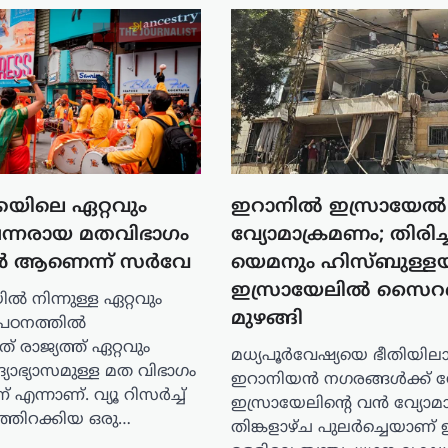
യിലെ ഏറ്റവും
ഇറാനിൽ ഇസ്രായേൽ
്പന്നരായ മതവിഭാഗം
വ്യോമാക്രമണം; തിരിച്ചട
്കൾ ആണെന്ന് സർവേ
യെമനും ഹിസ്ബുള്ളയ
ഇസ്രായേലിൽ സൈ
ൽ നിന്നുള്ള ഏറ്റവും
മുഴങ്ങി
 പഠനത്തിൽ
് രാജ്യത്ത് ഏറ്റവും
മധ്യപൂർവേഷ്യയെ ഭീതിയിലാഴ
യാഭ്യാസമുള്ള മത വിഭാഗം
ഇറാനിയൻ നഗരങ്ങൾക്ക് 
് എന്നാണ്. വ്യൂ റിസർച്ച്
ഇസ്രായേലിന്റെ വൻ വ്യോമ
ത്തിറക്കിയ ഒരു…
തിങ്കളാഴ്ച പുലർച്ചെയാണ് 