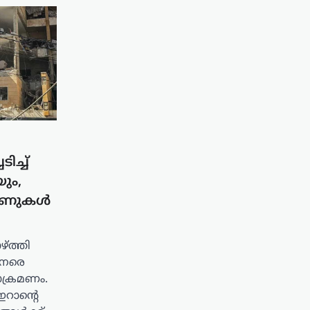
ിച്ച്
ും,
റണുകൾ
്ത്തി
നേരെ
ാക്രമണം.
ഇറാന്റെ