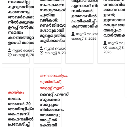
അമേരിക്ക
ആലപിക്കേണ്ടതില്ല
സമയമില്ല;
നേതാവിന്
സഹകരണ
എന്നാണ് നിലപാട് ;
കൂറുമാറിയവരെ
മരണവാർ
സാധ്യതകൾക്ക്
സർക്കാർ
കാണാനും
ഉടൻ;
പുതിയ
ഉത്തരവിൽ
അവർക്കൊപ്പം
ഇസ്രായേല
വഴികൾ;
പ്രതികരിച്ച് പി.കെ.
നിൽക്കുമെന്ന്
മാധ്യമങ്ങ
സെർജിയോ
കുഞ്ഞാലിക്കുട്ടി
ഉറപ്പ് നൽകാനും
അഭ്യൂഹ
ഗോറുമായി
സമയം
ന്യൂസ് ഡെസ്ക്
വാർത്ത
മുഖ്യമന്ത്രിയുടെ
കണ്ടെത്തുന്നു:
ഓഗസ്റ്റ്‌ 8, 2026
കൂടിക്കാഴ്ച
ഉദ്ധവ് താക്കറെ
ന്യൂസ് ഡെ
ഓഗസ്റ്റ്‌ 8,
ന്യൂസ് ഡെസ്ക്
ന്യൂസ് ഡെസ്ക്
2026
ഓഗസ്റ്റ്‌ 8, 2026
ഓഗസ്റ്റ്‌ 8, 2026
അന്താരാഷ്ട്രം
,
ട്രെൻഡിംഗ്
,
ലേറ്റസ്റ്റ് ന്യൂസ്
കായികം
വൈറ്റ് ഹൗസ്
ലോക
സുരക്ഷാ
അണ്ടർ-20
സമുച്ചയ
അത്‌ലറ്റിക്സ്:
നിർമ്മാണം
ഹൈജമ്പ്
തടഞ്ഞു ;
ഫൈനലിൽ
അപ്പീൽ
പ്രവേശിച്ച്
കോടതി