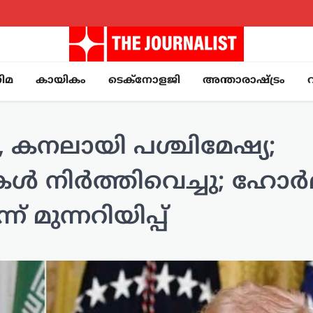
ിമ
കായികം
ടെക്നോളജി
അന്താരാഷ്ട്രം
നലായി പശ്ചിമേഷ്യ;
കൾ നിർത്തിവെച്ചു; ഹോർ
് മുന്നറിയിപ്പ്