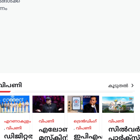
ങ്ങൾക്ക്
ണം
വിപണി
കൂടുതൽ
രം
,
്
എറണാകുളം
വിപണി
ട്രെൻഡിംഗ്
വിപണി
,
വിപണി
എലോൺ
,
വിപണി
സിൽവർസ്
ഡിജിറ്റൽ
ഇപിഎഫ്ഒയ്ക്ക്
മസ്കിന്
പാർക്സ്
ത