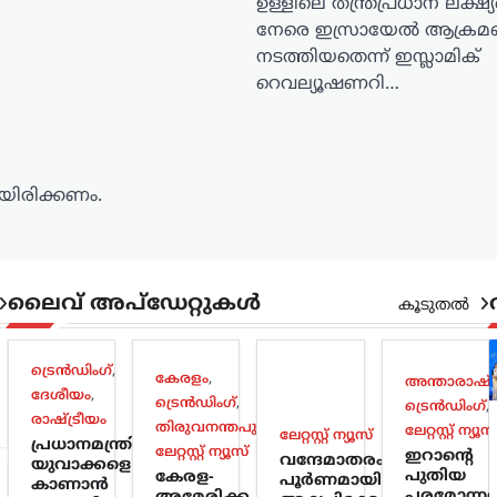
ഉള്ളിലെ തന്ത്രപ്രധാന ലക്ഷ്യ
നേരെ ഇസ്രായേൽ ആക്രമ
നടത്തിയതെന്ന് ഇസ്ലാമിക്
റെവല്യൂഷണറി…
ിരിക്കണം.
ലൈവ് അപ്‌ഡേറ്റുകൾ
കൂടുതൽ
ട്രെൻഡിംഗ്
,
കേരളം
,
അന്താരാഷ്ട്
ദേശീയം
,
ട്രെൻഡിംഗ്
,
ട്രെൻഡിംഗ്
,
രാഷ്ട്രീയം
തിരുവനന്തപുരം
,
ലേറ്റസ്റ്റ് ന്യൂസ
ലേറ്റസ്റ്റ് ന്യൂസ്
പ്രധാനമന്ത്രിക്ക്
ലേറ്റസ്റ്റ് ന്യൂസ്
ഇറാന്റെ
വന്ദേമാതരം
യുവാക്കളെ
പുതിയ
കേരള-
പൂർണമായി
കാണാൻ
പരമോന്ന