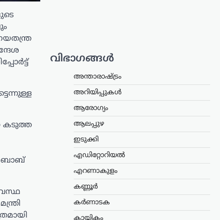
ളുടെ
ും
യതന്ത്ര
ന്ദേശ
വിഭാഗങ്ങൾ
പോർട്ട്
അന്താരാഷ്ട്രം
അറിയിപ്പുകൾ
ന്നുള്ള
ആരോഗ്യം
ആലപ്പുഴ
 കടുത്ത
ഇടുക്കി
എഡിറ്റോറിയൽ
യ ബാബ്
എറണാകുളം
കണ്ണൂർ
യവസ്ഥ
കർണാടക
്ത്രി
ത്രമായി
കായികം