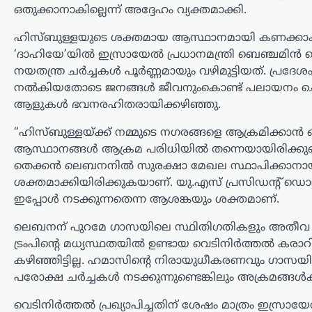
ഒതുക്കാനാകില്ലെന്ന് അദ്ദേഹം വ്യക്തമാക്കി.
വൈറ്റ് ഹൗസിൽ നിർമിച്ചുവരുന്ന
സൈനിക-സുരക്ഷാ സമുച്ചയത്തിന്റെ
ഹിസ്ബുള്ളയുടെ ശക്തമായ ആസ്ഥാനമായി കണക്കാക്കപ്പെ
നിർമ്മാണവുമായി ബന്ധപ്പെട്ട അപ്പീൽ
‘ദാഹിയേ’യിൽ ഇസ്രായേൽ പ്രധാനമന്ത്രി ബെഞ്ചമിൻ
കോടതി വിധിക്കെതിരെ യുഎസ് സുപ്രീം
നയതന്ത്ര ചർച്ചകൾ പൂർണ്ണമായും വഴിമുട്ടിയത്. പ്രദ
കോടതിയെ സമീപിക്കുമെന്ന് പ്രസിഡന്റ്
നൽകിയതോടെ ജനങ്ങൾ ജീവനുംകൊണ്ട് പലായനം ചെയ്
ഡൊണാൾഡ് ട്രംപ് പ്രഖ്യാപിച്ചു. ദേശീയ
സുരക്ഷയ്ക്ക്…
ആളുകൾ ഭവനരഹിതരായിക്കഴിഞ്ഞു.
“ഹിസ്ബുള്ളയ്ക്ക് നമ്മുടെ നഗരങ്ങളെ ആക്രമിക്കാൻ
കേരളം
,
വാർത്തകൾ
ആസ്ഥാനങ്ങൾ ആക്രമ പരിധിയിൽ തന്നെയായിരിക്കുമെന
ബെംഗളൂരുവിൽ
തെക്കൻ ലെബനനിൽ സുരക്ഷാ മേഖല സ്ഥാപിക്കാനാ
കെഎസ്ആർടിസി ബസ്
ശക്തമാക്കിയിരിക്കുകയാണ്. യു.എസ് പ്രസിഡന്റ് ഡൊണ
അപകടം; ഡ്രൈവറും
ഇപ്പോൾ നടക്കുന്നതെന്ന ആശങ്കയും ശക്തമാണ്.
കണ്ടക്ടറും മരിച്ചു
ലെബനന് പുറമേ ഗാസയിലെ സ്ഥിതിഗതികളും അതീവ ഗു
ന്യൂസ് ഡെസ്ക്
ഓഗസ്റ്റ്‌ 8, 2026
ട്രംപിന്റെ മധ്യസ്ഥതയിൽ ഉണ്ടായ വെടിനിർത്തൽ കര
ബെംഗളൂരുവിൽ കെഎസ്ആർടിസി
കഴിഞ്ഞിട്ടില്ല. ഹമാസിന്റെ നിരായുധീകരണവും ഗാസയിൽ 
ബസ് അപകടത്തിൽപ്പെട്ട് ഡ്രൈവറും
പരോക്ഷ ചർച്ചകൾ നടക്കുന്നുണ്ടെങ്കിലും അക്രമങ്ങൾക്ക
കണ്ടക്ടറും മരിച്ചു. കോഴിക്കോട്
ഡിപ്പോയിൽ നിന്ന് സർവീസ്
വെടിനിർത്തൽ പ്രഖ്യാപിച്ചതിന് ശേഷം മാത്രം ഇസ
നടത്തിയിരുന്ന ബസാണ് മൈസൂരു-