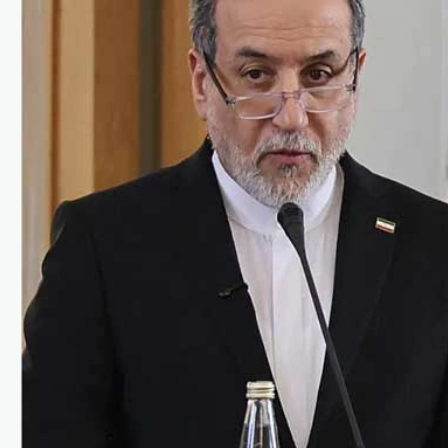
കായികം
ലോക അണ്ടർ-20
അത്‌ലറ്റിക്സ്: ഹൈജമ്പ്
ഫൈനലിൽ പ്രവേശിച്ച്