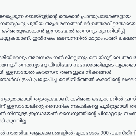
ടുന്ന ബെയ്റൂട്ടിന്റെ തെക്കൻ പ്രാന്തപ്രദേശങ്ങളായ
 നെതന്യാഹു പുതിയ ആക്രമണങ്ങൾക്ക് ഉത്തരവിട്ടതോടെ
േശം ഒഴിഞ്ഞുപോകാൻ ഇസ്രായേൽ സൈന്യം മുന്നറിയിപ്പ്
യുകയാണ്. ഇതിനകം ലെബനനിൽ മാത്രം പത്ത് ലക്ഷത്
 ഒരിയ്ക്കലും അവസരം നൽകില്ലെന്നും ബെയ്റൂട്ടിലെ അവ
്നും” നെതന്യാഹു വീഡിയോ സന്ദേശത്തിലൂടെ വ്യക്തമാക
യി ഇസ്രായേൽ കരസേന തങ്ങളുടെ നീക്കങ്ങൾ
ാൾഡ് ട്രംപ് പ്രഖ്യാപിച്ച വെടിനിർത്തൽ കരാറിന്റെ ലം
രുതരമായി തുടരുകയാണ്. കഴിഞ്ഞ ഒക്ടോബറിൽ പ്രസി
ാറിന് ഇസ്രായേലിന്റെ സൈനിക നടപടികളെ പൂർണ്ണമായി 
നിന്നുള്ള ഇസ്രായേൽ സൈന്യത്തിന്റെ പിന്മാറ്റവും സംബന്
് കുറവില്ല.
്രായേൽ നടത്തിയ ആക്രമണങ്ങളിൽ ഏകദേശം 900 പലസ്തീ