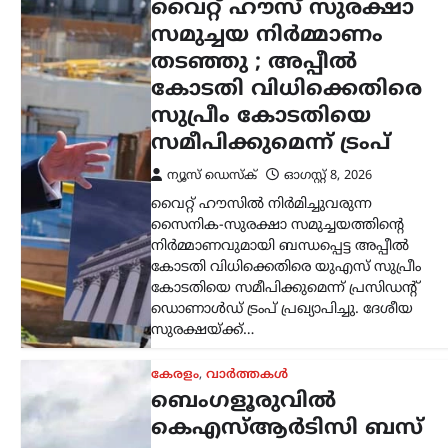
അപകടം; ഡ്രൈവറും
കണ്ടക്ടറും മരിച്ചു
ന്യൂസ് ഡെസ്ക്
ഓഗസ്റ്റ്‌ 8, 2026
ബെംഗളൂരുവിൽ കെഎസ്ആർടിസി
ബസ് അപകടത്തിൽപ്പെട്ട് ഡ്രൈവറും
കണ്ടക്ടറും മരിച്ചു. കോഴിക്കോട്
ഡിപ്പോയിൽ നിന്ന് സർവീസ്
നടത്തിയിരുന്ന ബസാണ് മൈസൂരു-
ബെംഗളൂരു എക്സ്പ്രസ് ഹൈവേയിൽ
നിയന്ത്രണം വിട്ട് മറിഞ്ഞത്.
കോഴിക്കോട്…
അന്താരാഷ്ട്രം
,
ട്രെൻഡിംഗ്
,
ലേറ്റസ്റ്റ് ന്യൂസ്
ഇറാന്റെ പുതിയ
പരമോന്നത
നേതാവിന്റെ
മരണവാർത്ത ഉടൻ;
ഇസ്രായേലി