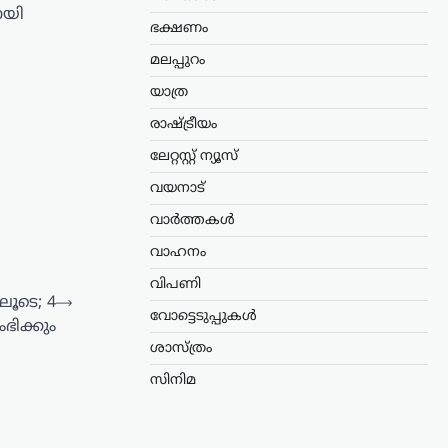
ായി
ഭക്ഷണം
മലപ്പുറം
യാത്ര
രാഷ്ട്രീയം
ലേറ്റസ്റ്റ് ന്യൂസ്
വയനാട്
വാർത്തകൾ
വാഹനം
വിപണി
ൂടെ; 4
⟶
വോട്ടെടുപ്പുകൾ
ിക്കും
ശാസ്ത്രം
സിനിമ