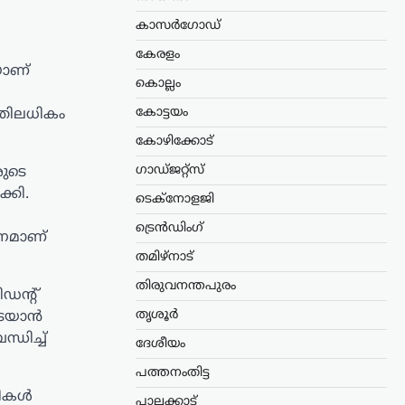
കാസർഗോഡ്
കേരളം
യാണ്
കൊല്ലം
കോട്ടയം
തിലധികം
കോഴിക്കോട്
ഗാഡ്ജറ്റ്സ്
രുടെ
്കി.
ടെക്നോളജി
ട്രെൻഡിംഗ്
ഘനമാണ്
തമിഴ്നാട്
തിരുവനന്തപുരം
ഡന്റ്
തൃശൂർ
തടയാൻ
ധിച്ച്
ദേശീയം
പത്തനംതിട്ട
നികൾ
പാലക്കാട്