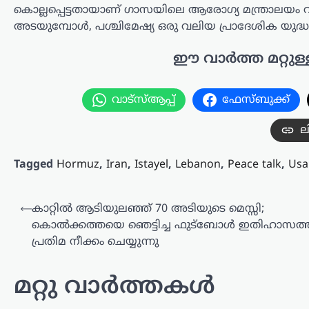
കൊല്ലപ്പെട്ടതായാണ് ഗാസയിലെ ആരോഗ്യ മന്ത്രാലയം വ്
ബെംഗളൂരു എക്സ്പ്രസ് ഹൈവേയിൽ
അടയുമ്പോൾ, പശ്ചിമേഷ്യ ഒരു വലിയ പ്രാദേശിക യുദ്ധത
നിയന്ത്രണം വിട്ട് മറിഞ്ഞത്.
കോഴിക്കോട്…
ഈ വാർത്ത മറ്റുള്
അന്താരാഷ്ട്രം
,
ട്രെൻഡിംഗ്
,
ലേറ്റസ്റ്റ് ന്യൂസ്
ഇറാന്റെ പുതിയ
വാട്സ്ആപ്പ്
ഫേസ്ബുക്ക്
പരമോന്നത
നേതാവിന്റെ
ല
മരണവാർത്ത ഉടൻ;
ഇസ്രായേലി
Tagged
Hormuz
,
Iran
,
Istayel
,
Lebanon
,
Peace talk
,
Usa
മാധ്യമങ്ങളിൽ അഭ്യൂഹ
വാർത്തകൾ
പോസ്റ്റുകളിലൂടെ
⟵
കാറ്റിൽ ആടിയുലഞ്ഞ് 70 അടിയുടെ മെസ്സി;
കൊൽക്കത്തയെ ഞെട്ടിച്ച ഫുട്ബോൾ ഇതിഹാസത്ത
ന്യൂസ് ഡെസ്ക്
ഓഗസ്റ്റ്‌ 8, 2026
പ്രതിമ നീക്കം ചെയ്യുന്നു
ഇറാന്റെ പരമോന്നത നേതാവായി
കണക്കാക്കപ്പെടുന്ന മൊജ്തബ
ഖമേനിയുടെ ആരോഗ്യനിലയെ ചുറ്റിപ്പറ്റി
മറ്റു വാർത്തകൾ
പുതിയ അഭ്യൂഹങ്ങൾ ഉയരുന്നു.
അദ്ദേഹത്തിന്റെ ആരോഗ്യസ്ഥിതി