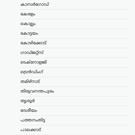
അധികാരത്തിലില്ലെങ്കിലും വി.ഡി.
കാസർഗോഡ്
സതീശന്റെ നേതൃത്വത്തിലുള്ള യുഡിഎഫ്
സർക്കാർ ബിജെപിയുടെ രാഷ്ട്രീയ
കേരളം
അജണ്ടകൾ നടപ്പാക്കുകയാണെന്ന്
കൊല്ലം
സിപിഐഎം സംസ്ഥാന സെക്രട്ടറി
എം.വി. ഗോവിന്ദൻ മാസ്റ്റർ ആരോപിച്ചു.
കോട്ടയം
നരേന്ദ്ര…
കോഴിക്കോട്
ട്രെൻഡിംഗ്
,
ദേശീയം
,
രാഷ്ട്രീയം
ഗാഡ്ജറ്റ്സ്
പ്രധാനമന്ത്രിക്ക്
ടെക്നോളജി
യുവാക്കളെ കാണാൻ
സമയമില്ല;
ട്രെൻഡിംഗ്
കൂറുമാറിയവരെ
തമിഴ്നാട്
കാണാനും അവർക്കൊപ്പം
നിൽക്കുമെന്ന് ഉറപ്പ്
തിരുവനന്തപുരം
നൽകാനും സമയം
തൃശൂർ
കണ്ടെത്തുന്നു: ഉദ്ധവ്
ദേശീയം
താക്കറെ
പത്തനംതിട്ട
ന്യൂസ് ഡെസ്ക്
ഓഗസ്റ്റ്‌ 8, 2026
പ്രധാനമന്ത്രി നരേന്ദ്ര മോദിക്കെതിരെ
പാലക്കാട്
രൂക്ഷ വിമർശനവുമായി ശിവസേന