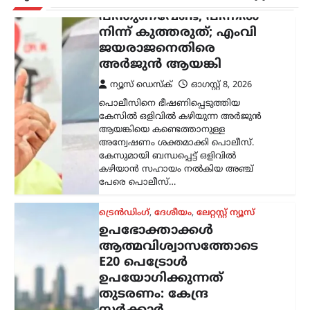
ഉപഭോക്താക്കൾ
ആത്മവിശ്വാസത്തോടെ
E20 പെട്രോൾ
ഉപയോഗിക്കുന്നത്
തുടരണം: കേന്ദ്ര
സർക്കാർ
ന്യൂസ് ഡെസ്ക്
ഓഗസ്റ്റ്‌ 8, 2026
ഇ20 പെട്രോളിന്റെ
ഗുണനിലവാരത്തെക്കുറിച്ചുള്ള
ആശങ്കകൾക്കിടെ ഉപഭോക്താക്കൾ
ആത്മവിശ്വാസത്തോടെ ഇന്ധനം
ഉപയോഗിക്കാമെന്ന് കേന്ദ്ര പെട്രോളിയം,
പ്രകൃതി വാതക മന്ത്രാലയം വ്യക്തമാക്കി.
പൊതുമേഖല ഓയിൽ മാർക്കറ്റിങ്
കമ്പനികൾ (ഒഎംസികൾ) വിതരണം…
കേരളം
,
ട്രെൻഡിംഗ്
,
തിരുവനന്തപുരം
,
ലേറ്റസ്റ്റ് ന്യൂസ്
‘കേരളത്തിൽ ബിജെപി
അല്ല, പക്ഷേ