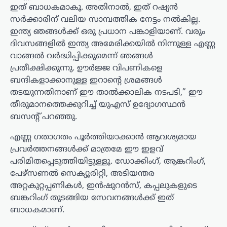
ഇത് ബാധകമാകൂ. അതിനാൽ, ഇത് റഷ്യൻ
സർക്കാരിന് വലിയ സാമ്പത്തിക നേട്ടം നൽകില്ല.
ഇന്ത്യ ഞങ്ങൾക്ക് ഒരു പ്രധാന പങ്കാളിയാണ്. വരും
ദിവസങ്ങളിൽ ഇന്ത്യ അമേരിക്കയിൽ നിന്നുള്ള എണ്ണ
വാങ്ങൽ വർദ്ധിപ്പിക്കുമെന്ന് ഞങ്ങൾ
പ്രതീക്ഷിക്കുന്നു. ഊർജ്ജ വിപണികളെ
ബന്ദികളാക്കാനുള്ള ഇറാന്റെ ശ്രമങ്ങൾ
തടയുന്നതിനാണ് ഈ താൽക്കാലിക നടപടി,” ഈ
തീരുമാനത്തെക്കുറിച്ച് യുഎസ് ഉദ്യോഗസ്ഥൻ
ബസന്റ് പറഞ്ഞു.
എണ്ണ ഗതാഗതം പൂർത്തിയാക്കാൻ ആവശ്യമായ
പ്രവർത്തനങ്ങൾക്ക് മാത്രമേ ഈ ഇളവ്
പരിമിതപ്പെടുത്തിയിട്ടുള്ളൂ. ഡോക്കിംഗ്, ആങ്കറിംഗ്,
പേഴ്‌സണൽ സെക്യൂരിറ്റി, അടിയന്തര
അറ്റകുറ്റപ്പണികൾ, ഇൻഷുറൻസ്, കപ്പലുകളുടെ
ബങ്കറിംഗ് തുടങ്ങിയ സേവനങ്ങൾക്ക് ഇത്
ബാധകമാണ്.