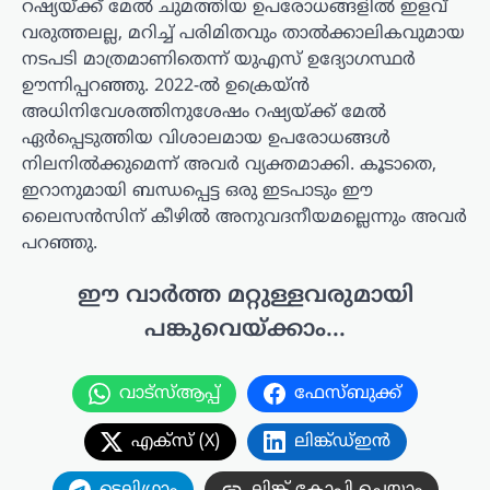
റഷ്യയ്ക്ക് മേൽ ചുമത്തിയ ഉപരോധങ്ങളിൽ ഇളവ്
വരുത്തലല്ല, മറിച്ച് പരിമിതവും താൽക്കാലികവുമായ
നടപടി മാത്രമാണിതെന്ന് യുഎസ് ഉദ്യോഗസ്ഥർ
ഊന്നിപ്പറഞ്ഞു. 2022-ൽ ഉക്രെയ്ൻ
അധിനിവേശത്തിനുശേഷം റഷ്യയ്ക്ക് മേൽ
ഏർപ്പെടുത്തിയ വിശാലമായ ഉപരോധങ്ങൾ
നിലനിൽക്കുമെന്ന് അവർ വ്യക്തമാക്കി. കൂടാതെ,
ഇറാനുമായി ബന്ധപ്പെട്ട ഒരു ഇടപാടും ഈ
ലൈസൻസിന് കീഴിൽ അനുവദനീയമല്ലെന്നും അവർ
പറഞ്ഞു.
ഈ വാർത്ത മറ്റുള്ളവരുമായി
പങ്കുവെയ്ക്കാം...
വാട്സ്ആപ്പ്
ഫേസ്ബുക്ക്
എക്സ് (X)
ലിങ്ക്ഡ്ഇൻ