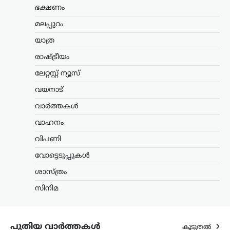
ഭക്ഷണം
(യുബിടി) അധ്യക്ഷൻ ഉദ്ധവ് താക്കറെ.
രാജ്യത്ത് പ്രതിഷേധിക്കുന്ന യുവാക്കളുടെ
മലപ്പുറം
പ്രശ്നങ്ങൾ പരിഗണിക്കാൻ സമയം
കണ്ടെത്താത്ത പ്രധാനമന്ത്രി, പാർട്ടി
യാത്ര
വിട്ട്…
രാഷ്ട്രീയം
കേരളം
,
വാർത്തകൾ
ലേറ്റസ്റ്റ് ന്യൂസ്
പിന്തുണവേണ്ട, പിന്നില്‍
വയനാട്
നിന്ന് കുത്തരുത്; എംവി
ജയരാജനെതിരെ
വാർത്തകൾ
അര്‍ജുന്‍ ആയങ്കി
വാഹനം
ന്യൂസ് ഡെസ്ക്
ഓഗസ്റ്റ്‌ 8, 2026
വിപണി
പൊലീസിനെ ഭീഷണിപ്പെടുത്തിയ
വോട്ടെടുപ്പുകൾ
കേസിൽ ഒളിവിൽ കഴിയുന്ന അർജുൻ
ആയങ്കിയെ കണ്ടെത്താനുള്ള
ശാസ്ത്രം
അന്വേഷണം ശക്തമാക്കി പൊലീസ്.
കേസുമായി ബന്ധപ്പെട്ട് ഒളിവിൽ
സിനിമ
കഴിയാൻ സഹായം നൽകിയ അഞ്ച്
പേരെ പൊലീസ്…
പുതിയ വാർത്തകൾ
കൂടുതൽ
ട്രെൻഡിംഗ്
,
ദേശീയം
,
ലേറ്റസ്റ്റ് ന്യൂസ്