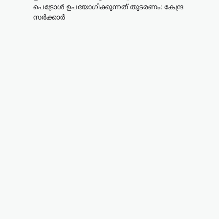
പെട്രോൾ ഉപയോഗിക്കുന്നത് തുടരണം: കേന്ദ്ര
സർക്കാർ
ട്രെൻഡിംഗ്
,
ദേശീയം
,
ലേറ്റസ്റ്റ് ന്യൂസ്
ഉപഭോക്താക്കൾ
ആത്മവിശ്വാസത്തോടെ
E20 പെട്രോൾ
ഉപയോഗിക്കുന്നത്
തുടരണം: കേന്ദ്ര
സർക്കാർ