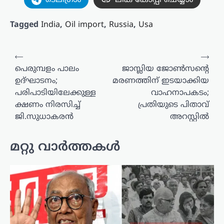
ടെലിഗ്രാം
ലിങ്ക് കോപ്പി ചെയ്യാം
Tagged
India
,
Oil import
,
Russia
,
Usa
പോസ്റ്റുകളിലൂടെ
⟵
⟶
പെരുമ്പളം പാലം
ജാസ്ലിയ ജോണ്‍സന്റെ
ഉദ്ഘാടനം;
മരണത്തിന് ഇടയാക്കിയ
പരിപാടിയിലേക്കുള്ള
വാഹനാപകടം;
ക്ഷണം നിരസിച്ച്
പ്രതിയുടെ പിതാവ്
ജി.സുധാകരൻ
അറസ്റ്റില്‍
മറ്റു വാർത്തകൾ