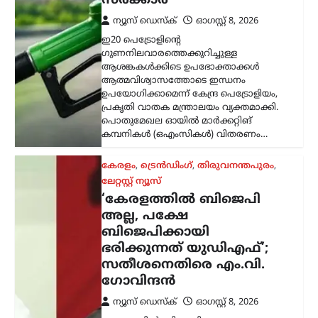
ബിജെപിക്കായി
ഭരിക്കുന്നത് യുഡിഎഫ്’;
സതീശനെതിരെ എം.വി.
ഗോവിന്ദൻ
ന്യൂസ് ഡെസ്ക്
ഓഗസ്റ്റ്‌ 8, 2026
കേരളത്തിൽ ബിജെപി
അധികാരത്തിലില്ലെങ്കിലും വി.ഡി.
സതീശന്റെ നേതൃത്വത്തിലുള്ള യുഡിഎഫ്
സർക്കാർ ബിജെപിയുടെ രാഷ്ട്രീയ
അജണ്ടകൾ നടപ്പാക്കുകയാണെന്ന്
സിപിഐഎം സംസ്ഥാന സെക്രട്ടറി
എം.വി. ഗോവിന്ദൻ മാസ്റ്റർ ആരോപിച്ചു.
നരേന്ദ്ര…
ട്രെൻഡിംഗ്
,
ദേശീയം
,
രാഷ്ട്രീയം
പ്രധാനമന്ത്രിക്ക്
യുവാക്കളെ കാണാൻ
സമയമില്ല;
കൂറുമാറിയവരെ
കാണാനും അവർക്കൊപ്പം