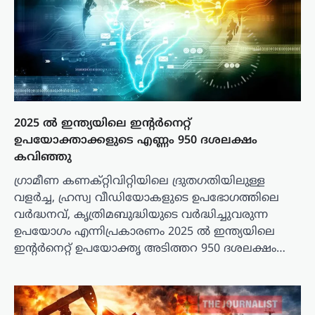
2025 ൽ ഇന്ത്യയിലെ ഇന്റർനെറ്റ്
ഉപയോക്താക്കളുടെ എണ്ണം 950 ദശലക്ഷം
കവിഞ്ഞു
ഗ്രാമീണ കണക്റ്റിവിറ്റിയിലെ ദ്രുതഗതിയിലുള്ള
വളർച്ച, ഹ്രസ്വ വീഡിയോകളുടെ ഉപഭോഗത്തിലെ
വർദ്ധനവ്, കൃത്രിമബുദ്ധിയുടെ വർദ്ധിച്ചുവരുന്ന
ഉപയോഗം എന്നിപ്രകാരണം 2025 ൽ ഇന്ത്യയിലെ
ഇന്റർനെറ്റ് ഉപയോക്തൃ അടിത്തറ 950 ദശലക്ഷം…