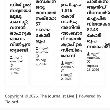
പ്രകൃതി വാതക മന്ത്രാലയം വ്യക്തമാക്കി.
മസ്കിന്
പാർക്സ്
ഡിജിറ്റൽ
ഇപിഎഫ്ഒയ്ക്ക്
പൊതുമേഖല ഓയിൽ മാർക്കറ്റിങ്
ഒരു
ആൻഡ്
കമ്പനികൾ (ഒഎംസികൾ) വിതരണം…
സദ്യയൊരുക്കി
1,816
മാസത്തിനുള്ളിൽ
റിസോർട്
ലുലു
കോടി
നഷ്ടമായത്
ഐപിഒ
കേരളം
,
ട്രെൻഡിംഗ്
,
തിരുവനന്തപുരം
,
കണക്ട്;
നഷ്ടം;
57
വിജയകര
ലേറ്റസ്റ്റ് ന്യൂസ്
വമ്പൻ
അനിൽ
ലക്ഷം
82.43
‘കേരളത്തിൽ ബിജെപി
ഓഫറുകളുമായി
അംബാനിക്കും
കോടി
കോടി
അല്ല, പക്ഷേ
ഓണം
റിലയൻസ്
രൂപ
രൂപ
ബിജെപിക്കായി
വിൽപ്പന
ക്യാപിറ്റലിനുമെതിര
സമാഹരിച്
ഭരിക്കുന്നത് യുഡിഎഫ്’;
ന്യൂസ്
തുടങ്ങി
സിബിഐ
ഡെസ്ക്
സതീശനെതിരെ എം.വി.
ന്യൂസ്
കേസ്
ന്യൂസ്
ഡെസ്ക്
ഗോവിന്ദൻ
ഓഗസ്റ്റ്‌
ഡെസ്ക്
ന്യൂസ്
2, 2026
ജൂലൈ
ഡെസ്ക്
ന്യൂസ് ഡെസ്ക്
ഓഗസ്റ്റ്‌ 8, 2026
ഓഗസ്റ്റ്‌
28, 2026
3, 2026
കേരളത്തിൽ ബിജെപി
ഓഗസ്റ്റ്‌
2, 2026
അധികാരത്തിലില്ലെങ്കിലും വി.ഡി.
സതീശന്റെ നേതൃത്വത്തിലുള്ള യുഡിഎഫ്
സർക്കാർ ബിജെപിയുടെ രാഷ്ട്രീയ
അജണ്ടകൾ നടപ്പാക്കുകയാണെന്ന്
Copyright © 2026,
The Journalist Live
| Powered by
സിപിഐഎം സംസ്ഥാന സെക്രട്ടറി
Tiglord
.
എം.വി. ഗോവിന്ദൻ മാസ്റ്റർ ആരോപിച്ചു.
നരേന്ദ്ര…