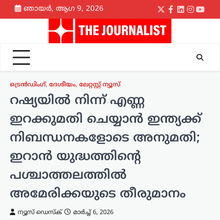
Skip
ഞായർ, ആഗ 9, 2026
Twitter
Facebook
LinkedIn
Instagr
yout
to
content
ട്രെൻഡിംഗ്
,
ദേശീയം
,
ലേറ്റസ്റ്റ് ന്യൂസ്
റഷ്യയിൽ നിന്ന് എണ്ണ
ഇറക്കുമതി ചെയ്യാൻ ഇന്ത്യക്ക്
നിബന്ധനകളോടെ അനുമതി;
ഇറാൻ യുദ്ധത്തിന്റെ
പശ്ചാത്തലത്തിൽ
അമേരിക്കയുടെ തീരുമാനം
ന്യൂസ് ഡെസ്ക്
മാർച്ച്‌ 6, 2026