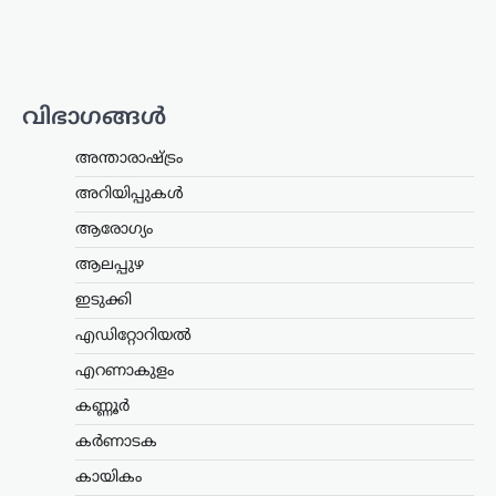
ന്യൂസ് ഡെസ്ക്
ഓഗസ്റ്റ്‌ 8, 2026
ഇ20 പെട്രോളിന്റെ
ഗുണനിലവാരത്തെക്കുറിച്ചുള്ള
ആശങ്കകൾക്കിടെ ഉപഭോക്താക്കൾ
ആത്മവിശ്വാസത്തോടെ ഇന്ധനം
വിഭാഗങ്ങൾ
ഉപയോഗിക്കാമെന്ന് കേന്ദ്ര പെട്രോളിയം,
പ്രകൃതി വാതക മന്ത്രാലയം വ്യക്തമാക്കി.
അന്താരാഷ്ട്രം
പൊതുമേഖല ഓയിൽ മാർക്കറ്റിങ്
കമ്പനികൾ (ഒഎംസികൾ) വിതരണം…
അറിയിപ്പുകൾ
ആരോഗ്യം
കേരളം
,
ട്രെൻഡിംഗ്
,
തിരുവനന്തപുരം
,
ലേറ്റസ്റ്റ് ന്യൂസ്
ആലപ്പുഴ
‘കേരളത്തിൽ ബിജെപി
ഇടുക്കി
അല്ല, പക്ഷേ
എഡിറ്റോറിയൽ
ബിജെപിക്കായി
ഭരിക്കുന്നത് യുഡിഎഫ്’;
എറണാകുളം
സതീശനെതിരെ എം.വി.
കണ്ണൂർ
ഗോവിന്ദൻ
കർണാടക
ന്യൂസ് ഡെസ്ക്
ഓഗസ്റ്റ്‌ 8, 2026
കായികം
കേരളത്തിൽ ബിജെപി