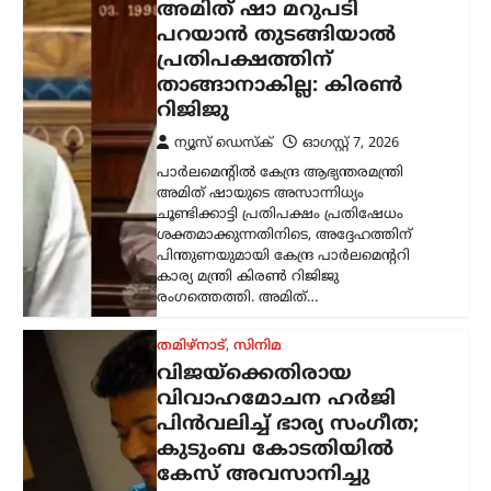
പിൻവലിച്ച് ഭാര്യ സംഗീത;
കുടുംബ കോടതിയിൽ
കേസ് അവസാനിച്ചു
ന്യൂസ് ഡെസ്ക്
ഓഗസ്റ്റ്‌ 7, 2026
തമിഴ്‌നാട് മുഖ്യമന്ത്രി കൂടിയായ തമിഴ്‌നാട്
വെട്രി കഴകം അധ്യക്ഷൻ
വിജയ്‌ക്കെതിരെ ഭാര്യ സംഗീത
സമർപ്പിച്ചിരുന്ന വിവാഹമോചന
ഹർജിയും താമസാവകാശ ഹർജിയും
പിൻവലിച്ചു. ചെങ്കൽപ്പേട്ട് ജില്ലാ കുടുംബ
കോടതിയിലാണ്…
കേരളം
,
തിരുവനന്തപുരം
,
രാഷ്ട്രീയം
കേന്ദ്രത്തിന്റെ എഥനോൾ-
പെട്രോൾ
നയത്തിനെതിരെ ജനകീയ
പ്രതിഷേധം ശക്തമാക്കും;
മുന്നറിയിപ്പുമായി
സിപിഐഎം
ന്യൂസ് ഡെസ്ക്
ഓഗസ്റ്റ്‌ 7, 2026