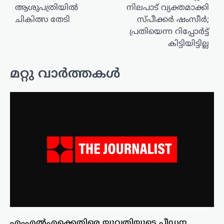
ആശുപത്രിയിൽ
നിലപാട് വ്യക്തമാക്കി
ചികിത്സ തേടി
സ്പീക്കർ ഷംസീർ;
പ്രതിയെന്ന റിപ്പോർട്ട്
കിട്ടിയിട്ടില്ല
മറ്റു വാർത്തകൾ
എംഎൽഎക്കെതിരെ യുവതിയുടെ പീഡന