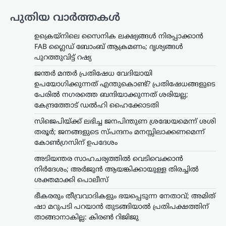
പുതിയ വാർത്തകൾ
ഉക്രെയ്നിലെ സൈനിക ലക്ഷ്യങ്ങൾ നിരപ്പാക്കാൻ
FAB ഗ്ലൈഡ് ബോംബ് ആക്രമണം; ദൃശ്യങ്ങൾ
പുറത്തുവിട്ട് റഷ്യ
ജന്തർ മന്തർ പ്രതിഷേധ വേദിയായി
ഉപയോഗിക്കുന്നത് എന്തുകൊണ്ട്? പ്രതിഷേധങ്ങളുടെ
പേരിൽ നഗരത്തെ ബന്ദിയാക്കുന്നത് ശരിയല്ല;
കേന്ദ്രത്തോട് ഡൽഹി ഹൈക്കോടതി
സിജെപിയ്ക്ക് ലഭിച്ച ജനപിന്തുണ ശ്രദ്ധേയമെന്ന് ശശി
തരൂർ; ജനങ്ങളുടെ സ്പന്ദനം മനസ്സിലാക്കണമെന്ന്
കോൺഗ്രസിന് ഉപദേശം
അടിയന്തര സാഹചര്യത്തിൽ വെടിവെക്കാൻ
നിർദേശം; അർജുൻ ആയങ്കിക്കായുള്ള തിരച്ചിൽ
ട്രെൻഡിംഗ്
,
ദേശീയം
,
രാഷ്ട്രീയം
ശക്തമാക്കി പൊലീസ്
ഭീകരരും തീവ്രവാദികളും
ഭയപ്പെടുന്ന നേതാവ്;
ഭീകരരും തീവ്രവാദികളും ഭയപ്പെടുന്ന നേതാവ്; അമിത്
അമിത് ഷാ മറുപടി
ഷാ മറുപടി പറയാൻ തുടങ്ങിയാൽ പ്രതിപക്ഷത്തിന്
പറയാൻ തുടങ്ങിയാൽ
താങ്ങാനാകില്ല: കിരൺ റിജിജു