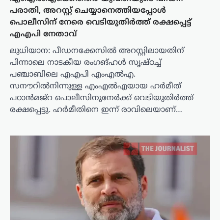
പരാതി, അറസ്റ്റ് ചെയ്യാനെത്തിയപ്പോൾ
പൊലീസിന് നേരെ വെടിയുതിർത്ത് രക്ഷപ്പെട്ട്
എഎപി നേതാവ്
ലുധിയാന: പീഡനക്കേസിൽ അറസ്റ്റിലായതിന്
പിന്നാലെ നാടകീയ രംഗങ്ഹൾ സൃഷ്ഠച്ച്
പഞ്ചാബിലെ എഎപി എംഎൽഎ.
സനൗറിൽനിന്നുള്ള എംഎൽഎയായ ഹർമീത്
പഠാൻമജ്‌റ പൊലീസിനുനേർക്ക് വെടിയുതിർത്ത്
രക്ഷപ്പെട്ടു. ഹർമീതിനെ ഇന്ന് രാവിലെയാണ്…