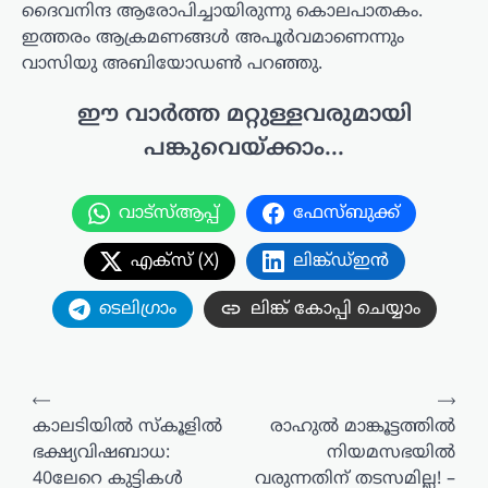
ദൈവനിന്ദ ആരോപിച്ചായിരുന്നു കൊലപാതകം.
ഇത്തരം ആക്രമണങ്ങൾ അപൂർവമാണെന്നും
വാസിയു അബിയോഡൺ പറഞ്ഞു.
ഈ വാർത്ത മറ്റുള്ളവരുമായി
പങ്കുവെയ്ക്കാം...
വാട്സ്ആപ്പ്
ഫേസ്ബുക്ക്
എക്സ് (X)
ലിങ്ക്ഡ്ഇൻ
ടെലിഗ്രാം
ലിങ്ക് കോപ്പി ചെയ്യാം
പോസ്റ്റുകളിലൂടെ
⟵
⟶
കാലടിയിൽ‌ സ്കൂളിൽ
രാഹുൽ മാങ്കൂട്ടത്തിൽ
ഭക്ഷ്യവിഷബാധ:
നിയമസഭയിൽ
40ലേറെ കുട്ടികൾ
വരുന്നതിന് തടസമില്ല! –