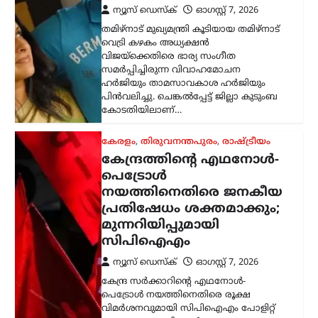
കേന്ദ്ര സർക്കാറിന്റെ എഥനോൾ-
പെട്രോൾ നയത്തിനെതിരെ രൂക്ഷ
വിമർശനവുമായി സിപിഐഎം പോളിറ്റ്
ബ്യൂറോ. ഭക്ഷ്യവിളകൾ ഇന്ധന
ഉൽപ്പാദനത്തിനായി വ്യാപകമായി
ഉപയോഗിക്കുന്നത് രാജ്യത്തിന്റെ
ഭക്ഷ്യസുരക്ഷയെ ബാധിക്കുമെന്നാണ്
പാർട്ടി മുന്നറിയിപ്പ് നൽകിയത്.…
കേരളം
,
തിരുവനന്തപുരം
,
വാർത്തകൾ
അടിയന്തര
സാഹചര്യത്തിൽ
വെടിവെക്കാൻ നിർദേശം;
അർജുൻ
ആയങ്കിക്കായുള്ള
തിരച്ചിൽ ശക്തമാക്കി
പൊലീസ്
ന്യൂസ് ഡെസ്ക്
ഓഗസ്റ്റ്‌ 7, 2026
നിരവധി ക്രിമിനൽ കേസുകളിൽ
പ്രതിയായ അർജുൻ ആയങ്കിക്കായുള്ള