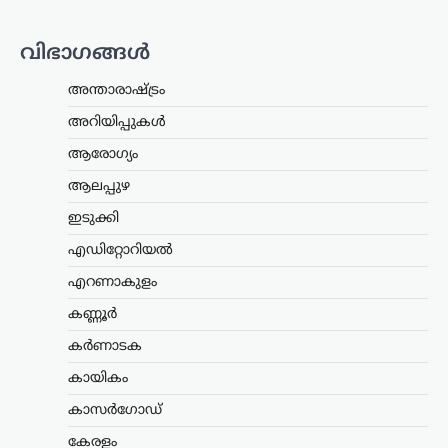
വെട്രി കഴകം അധ്യക്ഷൻ
വിജയ്‌ക്കെതിരെ ഭാര്യ സംഗീത
വിഭാഗങ്ങൾ
സമർപ്പിച്ചിരുന്ന വിവാഹമോചന
ഹർജിയും താമസാവകാശ ഹർജിയും
പിൻവലിച്ചു. ചെങ്കൽപ്പേട്ട് ജില്ലാ കുടുംബ
അന്താരാഷ്ട്രം
കോടതിയിലാണ്…
അറിയിപ്പുകൾ
കേരളം
,
തിരുവനന്തപുരം
,
രാഷ്ട്രീയം
ആരോഗ്യം
കേന്ദ്രത്തിന്റെ എഥനോൾ-
ആലപ്പുഴ
പെട്രോൾ
ഇടുക്കി
നയത്തിനെതിരെ ജനകീയ
പ്രതിഷേധം ശക്തമാക്കും;
എഡിറ്റോറിയൽ
മുന്നറിയിപ്പുമായി
എറണാകുളം
സിപിഐഎം
കണ്ണൂർ
ന്യൂസ് ഡെസ്ക്
ഓഗസ്റ്റ്‌ 7, 2026
കർണാടക
കേന്ദ്ര സർക്കാറിന്റെ എഥനോൾ-
പെട്രോൾ നയത്തിനെതിരെ രൂക്ഷ
കായികം
വിമർശനവുമായി സിപിഐഎം പോളിറ്റ്
ബ്യൂറോ. ഭക്ഷ്യവിളകൾ ഇന്ധന
കാസർഗോഡ്
ഉൽപ്പാദനത്തിനായി വ്യാപകമായി
കേരളം
ഉപയോഗിക്കുന്നത് രാജ്യത്തിന്റെ