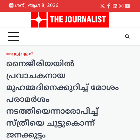
Skip
ശനി, ആഗ 8, 2026
Twitter
Facebook
LinkedIn
Instagr
yout
to
content
ലേറ്റസ്റ്റ് ന്യൂസ്
നൈജീരിയയിൽ
പ്രവാചകനായ
മുഹമ്മദിനെക്കുറിച്ച് മോശം
പരാമർശം
നടത്തിയെന്നാരോപിച്ച്
സ്ത്രീയെ ചുട്ടുകൊന്ന്
ജനക്കൂട്ടം