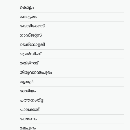
ഭക്ഷ്യസുരക്ഷയെ ബാധിക്കുമെന്നാണ്
കൊല്ലം
പാർട്ടി മുന്നറിയിപ്പ് നൽകിയത്.…
കോട്ടയം
കേരളം
,
തിരുവനന്തപുരം
,
വാർത്തകൾ
കോഴിക്കോട്
അടിയന്തര
ഗാഡ്ജറ്റ്സ്
സാഹചര്യത്തിൽ
വെടിവെക്കാൻ നിർദേശം;
ടെക്നോളജി
അർജുൻ
ട്രെൻഡിംഗ്
ആയങ്കിക്കായുള്ള
തിരച്ചിൽ ശക്തമാക്കി
തമിഴ്നാട്
പൊലീസ്
തിരുവനന്തപുരം
ന്യൂസ് ഡെസ്ക്
ഓഗസ്റ്റ്‌ 7, 2026
തൃശൂർ
നിരവധി ക്രിമിനൽ കേസുകളിൽ
ദേശീയം
പ്രതിയായ അർജുൻ ആയങ്കിക്കായുള്ള
തിരച്ചിൽ തുടരുന്നതിനിടെ പൊലീസിന്
പത്തനംതിട്ട
നിർണായക നിർദേശം നൽകി തൃശൂർ
സിറ്റി പൊലീസ് കമ്മിഷണർ. പ്രതിയെ
പാലക്കാട്
പിടികൂടുന്നതിനിടെ അടിയന്തര
ഭക്ഷണം
സാഹചര്യമുണ്ടായാൽ…
മലപ്പുറം