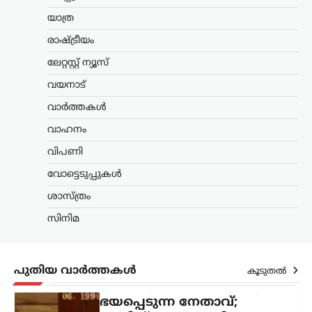
ട്രെൻഡിംഗ്
,
ദേശീയം
,
രാഷ്ട്രീയം
യാത്ര
ഭീകരരും തീവ്രവാദികളും
ഭയപ്പെടുന്ന നേതാവ്;
രാഷ്ട്രീയം
അമിത് ഷാ മറുപടി
ലേറ്റസ്റ്റ് ന്യൂസ്
പറയാൻ തുടങ്ങിയാൽ
വയനാട്
പ്രതിപക്ഷത്തിന്
താങ്ങാനാകില്ല: കിരൺ
വാർത്തകൾ
റിജിജു
വാഹനം
ന്യൂസ് ഡെസ്ക്
ഓഗസ്റ്റ്‌ 7, 2026
വിപണി
പാർലമെന്റിൽ കേന്ദ്ര ആഭ്യന്തരമന്ത്രി
അമിത് ഷായുടെ അസാന്നിധ്യം
വോട്ടെടുപ്പുകൾ
ചൂണ്ടിക്കാട്ടി പ്രതിപക്ഷം പ്രതിഷേധം
ശാസ്ത്രം
ശക്തമാക്കുന്നതിനിടെ, അദ്ദേഹത്തിന്
പിന്തുണയുമായി കേന്ദ്ര പാർലമെന്ററി
സിനിമ
കാര്യ മന്ത്രി കിരൺ റിജിജു
രംഗത്തെത്തി. അമിത്…
തമിഴ്നാട്
,
സിനിമ
പുതിയ വാർത്തകൾ
കൂടുതൽ
വിജയ്‌ക്കെതിരായ
വിവാഹമോചന ഹർജി