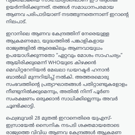
വ്യക്തമാക്കിയ സാഹചര്യത്തിലാണ് ഈ ആശങ്ക
ഉയർന്നിരിക്കുന്നത്. തങ്ങൾ സമാധാനപരമായ
ആണവ പരിപാടിയാണ് നടത്തുന്നതെന്നാണ് ഇറാന്റെ
നിലപാട്.
ഇറാനിലെ ആണവ കേന്ദ്രത്തിന് നേരെയുള്ള
ആക്രമണമോ, യുദ്ധത്തിൽ പങ്കാളികളായ
രാജ്യങ്ങളിൽ ആരെങ്കിലും ആണവായുധം
ഉപയോഗിക്കുന്നതോ “ഏറ്റവും മോശം സാഹചര്യം”
ആയിരിക്കുമെന്ന് WHOയുടെ കിഴക്കൻ
മെഡിറ്ററേനിയൻ മേഖലാ ഡയറക്ടർ ഹനാൻ
ബാൽഖി മുന്നറിയിപ്പ് നൽകി. അത്തരമൊരു
സംഭവത്തിന്റെ പ്രത്യാഘാതങ്ങൾ പതിറ്റാണ്ടുകളോളം
നീണ്ടുനിൽക്കുമെന്നും, അതിൽ നിന്ന് പൂർണ
സംരക്ഷണം ഒരുക്കാൻ സാധിക്കില്ലെന്നും അവർ
ചൂണ്ടിക്കാട്ടി.
ഫെബ്രുവരി 28 മുതൽ ഇറാനെതിരെ യുഎസ്-
ഇസ്രായേൽ സൈനിക നടപടി ശക്തമായതോടെ
രാജ്യത്തെ വിവിധ ആണവ കേന്ദ്രങ്ങൾ ആക്രമണ