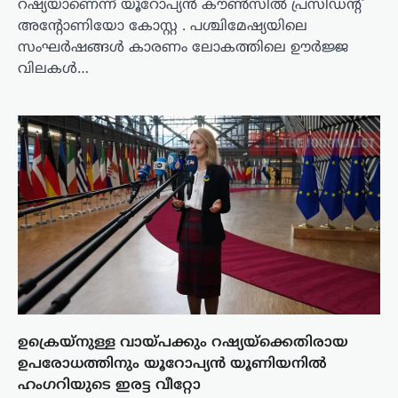
റഷ്യയാണെന്ന് യൂറോപ്യൻ കൗൺസിൽ പ്രസിഡന്റ്
അന്റോണിയോ കോസ്റ്റ . പശ്ചിമേഷ്യയിലെ
സംഘർഷങ്ങൾ കാരണം ലോകത്തിലെ ഊർജ്ജ
വിലകൾ…
ഉക്രെയ്‌നുള്ള വായ്പക്കും റഷ്യയ്‌ക്കെതിരായ
ഉപരോധത്തിനും യൂറോപ്യൻ യൂണിയനിൽ
ഹംഗറിയുടെ ഇരട്ട വീറ്റോ