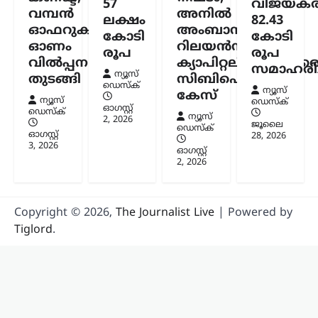
57
വിജയകര
വമ്പൻ
അനിൽ
ലക്ഷം
82.43
ഓഫറുകളുമായി
അംബാനിക്കും
കോടി
കോടി
ഓണം
റിലയൻസ്
രൂപ
രൂപ
വിൽപ്പന
ക്യാപിറ്റലിനുമെതിര
സമാഹരിച്
ന്യൂസ്
തുടങ്ങി
സിബിഐ
ഡെസ്ക്
ന്യൂസ്
കേസ്
ന്യൂസ്
ഡെസ്ക്
ഓഗസ്റ്റ്‌
ഡെസ്ക്
ന്യൂസ്
2, 2026
ജൂലൈ
ഡെസ്ക്
ഓഗസ്റ്റ്‌
28, 2026
3, 2026
ഓഗസ്റ്റ്‌
2, 2026
Copyright © 2026,
The Journalist Live
| Powered by
Tiglord
.