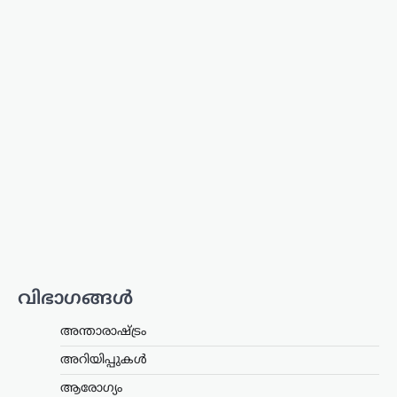
ട്രെൻഡിംഗ്
,
ദേശീയം
,
ലേറ്റസ്റ്റ് ന്യൂസ്
ഇന്ത്യയുടെ ബ്രഹ്മോസിന്
ആഗോള ഡിമാൻഡ്;
നിരവധി രാജ്യങ്ങൾ
വാങ്ങാൻ താൽപര്യം
പ്രകടിപ്പിക്കുന്നു
ന്യൂസ് ഡെസ്ക്
ഓഗസ്റ്റ്‌ 9, 2026
ഇന്ത്യയുടെ ഏറ്റവും കരുത്തുറ്റ ആയുധ
സംവിധാനങ്ങളിലൊന്നായ ബ്രഹ്മോസ്
സൂപ്പർസോണിക് ക്രൂയിസ് മിസൈലിന്
അന്താരാഷ്ട്ര വിപണിയിൽ ആവശ്യകത
വർധിച്ചതായി റിപ്പോർട്ട്. പ്രത്യേകിച്ച്
വിഭാഗങ്ങൾ
‘ഓപ്പറേഷൻ സിന്ദൂർ’ സമയത്തെ
മിസൈലിന്റെ കൃത്യതയും…
അന്താരാഷ്ട്രം
കേരളം
,
തിരുവനന്തപുരം
,
വാർത്തകൾ
അറിയിപ്പുകൾ
മഴക്കെടുതി: 121 കോടി
ആരോഗ്യം