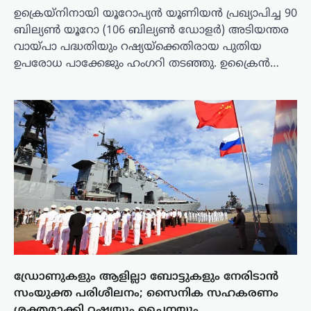
ഉക്രെയ്‌നിനായി യൂറോപ്യൻ യൂണിയൻ പ്രഖ്യാപിച്ച 90
ബില്യൺ യൂറോ (106 ബില്യൺ ഡോളർ) അടിയന്തര
വായ്പാ പദ്ധതിയും റഷ്യയ്‌ക്കെതിരായ പുതിയ
ഉപരോധ പാക്കേജും ഹംഗറി തടഞ്ഞു. ഉക്രൈൻ…
ഡ്രോണുകളും ആളില്ലാ ബോട്ടുകളും നേരിടാൻ
സംയുക്ത പരിശീലനം; സൈനിക സഹകരണം
ശക്തമാക്കി റഷ്യയും ചൈനയും