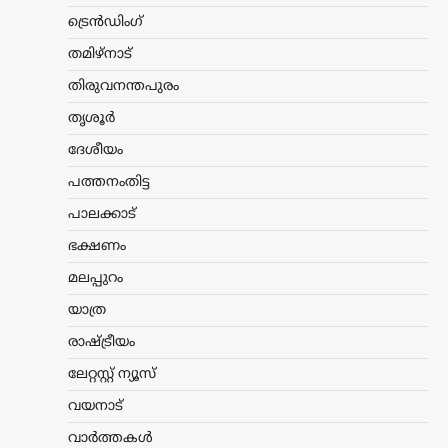
വിപണിയിലെത്തിക്കാനുള്ള
തയ്യാറെടുപ്പിലാണെന്ന് റിപ്പോര്‍ട്ടുകള്‍.
ട്രെൻഡിംഗ്
‘D4G’ എന്ന കോഡ് നാമത്തിലുള്ള
തമിഴ്നാട്
പദ്ധതിയിലാണ് കമ്പനി…
തിരുവനന്തപുരം
കണ്ണൂർ
,
കേരളം
,
ട്രെൻഡിംഗ്
,
രാഷ്ട്രീയം
തൃശൂർ
എഐ ചിത്രത്തിലൂടെ
വ്യാജപ്രചാരണം;
ദേശീയം
നിയമനടപടിയുമായി പി.
പത്തനംതിട്ട
ജയരാജൻ
പാലക്കാട്
ന്യൂസ് ഡെസ്ക്
ഓഗസ്റ്റ്‌ 10, 2026
ഭക്ഷണം
സമൂഹമാധ്യമങ്ങളിൽ എഐ
സാങ്കേതികവിദ്യ ഉപയോഗിച്ച് വ്യാജ
മലപ്പുറം
ചിത്രം പ്രചരിപ്പിച്ചവർക്കെതിരെ
യാത്ര
ശക്തമായ നിയമനടപടികൾ
ആരംഭിച്ചതായി സിപിഐഎം നേതാവ് P.
രാഷ്ട്രീയം
Jayarajan അറിയിച്ചു. ക്രിമിനൽ കേസിൽ
അറസ്റ്റിലായ അർജുൻ ആയങ്കിയെ…
ലേറ്റസ്റ്റ് ന്യൂസ്
വയനാട്
ട്രെൻഡിംഗ്
,
ദേശീയം
,
ലേറ്റസ്റ്റ് ന്യൂസ്
ഇന്ത്യയുടെ ബ്രഹ്മോസിന്
വാർത്തകൾ