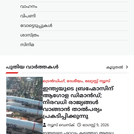
ആഗോള ഡിമാൻഡ്;
വാഹനം
നിരവധി രാജ്യങ്ങൾ
വിപണി
വാങ്ങാൻ താൽപര്യം
പ്രകടിപ്പിക്കുന്നു
വോട്ടെടുപ്പുകൾ
ന്യൂസ് ഡെസ്ക്
ഓഗസ്റ്റ്‌ 9, 2026
ശാസ്ത്രം
ഇന്ത്യയുടെ ഏറ്റവും കരുത്തുറ്റ ആയുധ
സിനിമ
സംവിധാനങ്ങളിലൊന്നായ ബ്രഹ്മോസ്
സൂപ്പർസോണിക് ക്രൂയിസ് മിസൈലിന്
അന്താരാഷ്ട്ര വിപണിയിൽ ആവശ്യകത
വർധിച്ചതായി റിപ്പോർട്ട്. പ്രത്യേകിച്ച്
പുതിയ വാർത്തകൾ
കൂടുതൽ
‘ഓപ്പറേഷൻ സിന്ദൂർ’ സമയത്തെ
മിസൈലിന്റെ കൃത്യതയും…
കേരളം
,
തിരുവനന്തപുരം
,
വാർത്തകൾ
മഴക്കെടുതി: 121 കോടി
രൂപയുടെ കൃഷിനാശം;
കർഷകർക്ക് സഹായം
ഉറപ്പെന്ന് മന്ത്രി ടി. സിദ്ദിഖ്
ന്യൂസ് ഡെസ്ക്
ഓഗസ്റ്റ്‌ 9, 2026
സംസ്ഥാനത്തെ ശക്തമായ മഴയും