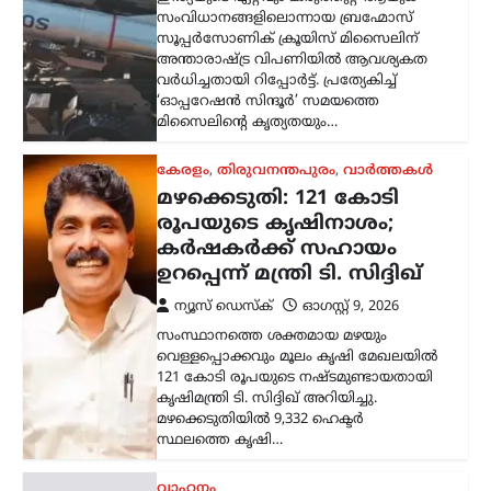
വെള്ളപ്പൊക്കവും മൂലം കൃഷി മേഖലയിൽ
121 കോടി രൂപയുടെ നഷ്ടമുണ്ടായതായി
കൃഷിമന്ത്രി ടി. സിദ്ദിഖ് അറിയിച്ചു.
മഴക്കെടുതിയിൽ 9,332 ഹെക്ടർ
സ്ഥലത്തെ കൃഷി…
വാഹനം
റോയല്‍ എന്‍ഫീല്‍ഡിന്റെ
പുതിയ ഹിമാലയന്‍ 440
സെപ്റ്റംബറില്‍
ന്യൂസ് ഡെസ്ക്
ഓഗസ്റ്റ്‌ 9, 2026
പ്രമുഖ ഇരുചക്ര വാഹന
നിര്‍മാതാക്കളായ റോയല്‍ എന്‍ഫീല്‍ഡ്
പുതിയ അഡ്വഞ്ചര്‍
മോട്ടോര്‍സൈക്കിളായ ഹിമാലയന്‍ 440
വിപണിയിലെത്തിക്കാനുള്ള
തയ്യാറെടുപ്പിലാണെന്ന് റിപ്പോര്‍ട്ടുകള്‍.
‘D4G’ എന്ന കോഡ് നാമത്തിലുള്ള
പദ്ധതിയിലാണ് കമ്പനി…
കണ്ണൂർ
,
കേരളം
,
ട്രെൻഡിംഗ്
,
രാഷ്ട്രീയം