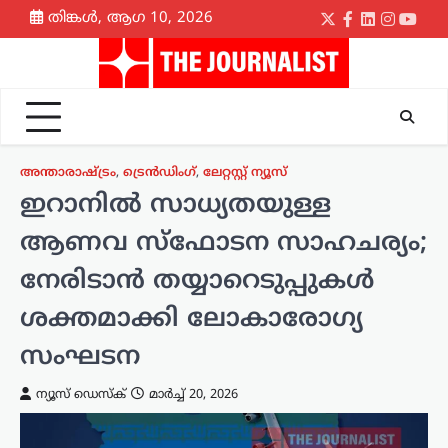
Skip
തിങ്കൾ, ആഗ 10, 2026
Twitter
Facebook
LinkedIn
Instagr
yout
to
content
അന്താരാഷ്ട്രം
,
ട്രെൻഡിംഗ്
,
ലേറ്റസ്റ്റ് ന്യൂസ്
ഇറാനിൽ സാധ്യതയുള്ള
ആണവ സ്ഫോടന സാഹചര്യം;
നേരിടാൻ തയ്യാറെടുപ്പുകൾ
ശക്തമാക്കി ലോകാരോഗ്യ
സംഘടന
ന്യൂസ് ഡെസ്ക്
മാർച്ച്‌ 20, 2026