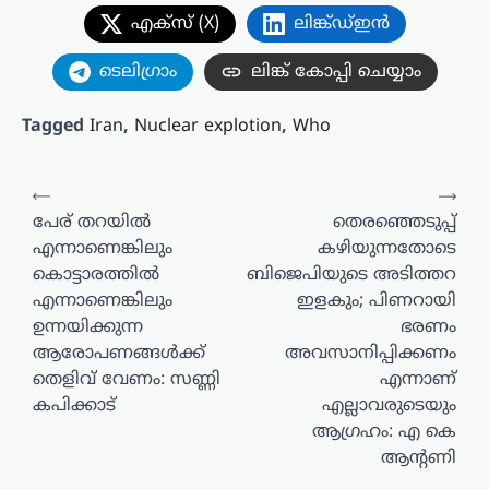
എക്സ് (X)
ലിങ്ക്ഡ്ഇൻ
ടെലിഗ്രാം
ലിങ്ക് കോപ്പി ചെയ്യാം
Tagged
Iran
,
Nuclear explotion
,
Who
പോസ്റ്റുകളിലൂടെ
⟵
⟶
പേര് തറയിൽ
തെരഞ്ഞെടുപ്പ്
എന്നാണെങ്കിലും
കഴിയുന്നതോടെ
കൊട്ടാരത്തിൽ
ബിജെപിയുടെ അടിത്തറ
എന്നാണെങ്കിലും
ഇളകും; പിണറായി
ഉന്നയിക്കുന്ന
ഭരണം
ആരോപണങ്ങൾക്ക്
അവസാനിപ്പിക്കണം
തെളിവ് വേണം: സണ്ണി
എന്നാണ്
കപിക്കാട്
എല്ലാവരുടെയും
ആഗ്രഹം: എ കെ
ആന്റണി