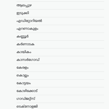
രൂപയുടെ കൃഷിനാശം;
ആലപ്പുഴ
കർഷകർക്ക് സഹായം
ഉറപ്പെന്ന് മന്ത്രി ടി. സിദ്ദിഖ്
ഇടുക്കി
ന്യൂസ് ഡെസ്ക്
ഓഗസ്റ്റ്‌ 9, 2026
എഡിറ്റോറിയൽ
സംസ്ഥാനത്തെ ശക്തമായ മഴയും
എറണാകുളം
വെള്ളപ്പൊക്കവും മൂലം കൃഷി മേഖലയിൽ
121 കോടി രൂപയുടെ നഷ്ടമുണ്ടായതായി
കണ്ണൂർ
കൃഷിമന്ത്രി ടി. സിദ്ദിഖ് അറിയിച്ചു.
കർണാടക
മഴക്കെടുതിയിൽ 9,332 ഹെക്ടർ
സ്ഥലത്തെ കൃഷി…
കായികം
വാഹനം
കാസർഗോഡ്
റോയല്‍ എന്‍ഫീല്‍ഡിന്റെ
കേരളം
പുതിയ ഹിമാലയന്‍ 440
കൊല്ലം
സെപ്റ്റംബറില്‍
കോട്ടയം
ന്യൂസ് ഡെസ്ക്
ഓഗസ്റ്റ്‌ 9, 2026
പ്രമുഖ ഇരുചക്ര വാഹന
കോഴിക്കോട്
നിര്‍മാതാക്കളായ റോയല്‍ എന്‍ഫീല്‍ഡ്
ഗാഡ്ജറ്റ്സ്
പുതിയ അഡ്വഞ്ചര്‍
മോട്ടോര്‍സൈക്കിളായ ഹിമാലയന്‍ 440
ടെക്നോളജി