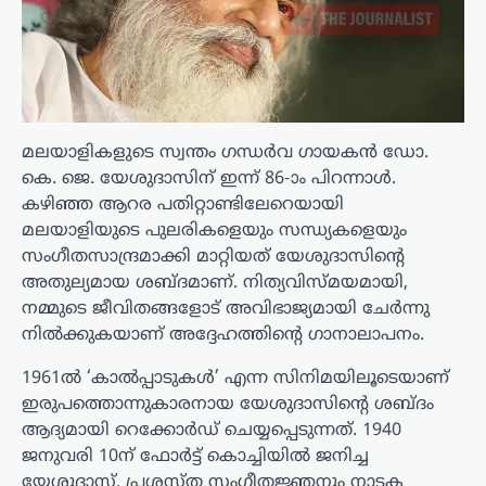
മലയാളികളുടെ സ്വന്തം ഗന്ധർവ ഗായകൻ ഡോ.
കെ. ജെ. യേശുദാസിന് ഇന്ന് 86-ാം പിറന്നാൾ.
കഴിഞ്ഞ ആറര പതിറ്റാണ്ടിലേറെയായി
മലയാളിയുടെ പുലരികളെയും സന്ധ്യകളെയും
സംഗീതസാന്ദ്രമാക്കി മാറ്റിയത് യേശുദാസിന്റെ
അതുല്യമായ ശബ്ദമാണ്. നിത്യവിസ്മയമായി,
നമ്മുടെ ജീവിതങ്ങളോട് അവിഭാജ്യമായി ചേർന്നു
നിൽക്കുകയാണ് അദ്ദേഹത്തിന്റെ ഗാനാലാപനം.
1961ൽ ‘കാൽപ്പാടുകൾ’ എന്ന സിനിമയിലൂടെയാണ്
ഇരുപത്തൊന്നുകാരനായ യേശുദാസിന്റെ ശബ്ദം
ആദ്യമായി റെക്കോർഡ് ചെയ്യപ്പെടുന്നത്. 1940
ജനുവരി 10ന് ഫോർട്ട് കൊച്ചിയിൽ ജനിച്ച
യേശുദാസ്, പ്രശസ്ത സംഗീതജ്ഞനും നാടക