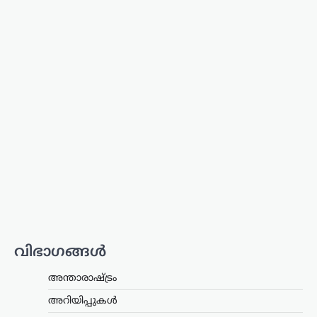
ട്രെൻഡിംഗ്
,
ദേശീയം
,
ലേറ്റസ്റ്റ് ന്യൂസ്
ഉപഭോക്താക്കൾ
ആത്മവിശ്വാസത്തോടെ
E20 പെട്രോൾ
ഉപയോഗിക്കുന്നത്
തുടരണം: കേന്ദ്ര
സർക്കാർ
ന്യൂസ് ഡെസ്ക്
ഓഗസ്റ്റ്‌ 8, 2026
ഇ20 പെട്രോളിന്റെ
ഗുണനിലവാരത്തെക്കുറിച്ചുള്ള
ആശങ്കകൾക്കിടെ ഉപഭോക്താക്കൾ
ആത്മവിശ്വാസത്തോടെ ഇന്ധനം
വിഭാഗങ്ങൾ
ഉപയോഗിക്കാമെന്ന് കേന്ദ്ര പെട്രോളിയം,
പ്രകൃതി വാതക മന്ത്രാലയം വ്യക്തമാക്കി.
അന്താരാഷ്ട്രം
പൊതുമേഖല ഓയിൽ മാർക്കറ്റിങ്
കമ്പനികൾ (ഒഎംസികൾ) വിതരണം…
അറിയിപ്പുകൾ