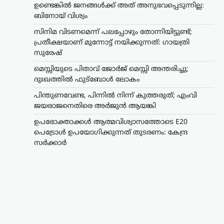
ഉണ്ടെങ്കില്‍ ജനങ്ങള്‍ക്ക് അത് അനുഭവപ്പെടുന്നില്ല:
ബിനോയ് വിശ്വം
സിനിമ വിടണമെന്ന് പലപ്പോഴും തോന്നിയിട്ടുണ്ട്;
പ്രതീക്ഷയാണ് മുന്നോട്ട് നയിക്കുന്നത്: ഗായത്രി
സുരേഷ്
മെസ്സിയുടെ പിതാവ് ജോർജ് മെസ്സി അന്തരിച്ചു;
ദുഃഖത്തിൽ ഫുട്ബോൾ ലോകം
പിന്തുണവേണ്ട, പിന്നില്‍ നിന്ന് കുത്തരുത്; എംവി
ജയരാജനെതിരെ അര്‍ജുന്‍ ആയങ്കി
ഉപഭോക്താക്കൾ ആത്മവിശ്വാസത്തോടെ E20
പെട്രോൾ ഉപയോഗിക്കുന്നത് തുടരണം: കേന്ദ്ര
സർക്കാർ