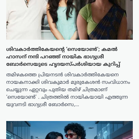
ശിവകാർത്തികേയന്റെ ‘സെയോൺ’; കമൽ
ഹാസന് നന്ദി പറഞ്ഞ് നായിക ഭാഗ്യശ്രീ
ബോർസെയുടെ ഹൃദയസ്പർശിയായ കുറിപ്പ്
തമിഴകത്തെ പ്രിയനടൻ ശിവകാർത്തികേയനെ
നായകനാക്കി ശിവകുമാർ മുരുകേശൻ സംവിധാനം
ചെയ്യുന്ന ഏറ്റവും പുതിയ തമിഴ് ചിത്രമാണ്
‘സെയോൺ’ . ചിത്രത്തിൽ നായികയായി എത്തുന്ന
യുവനടി ഭാഗ്യശ്രീ ബോർസെ,…