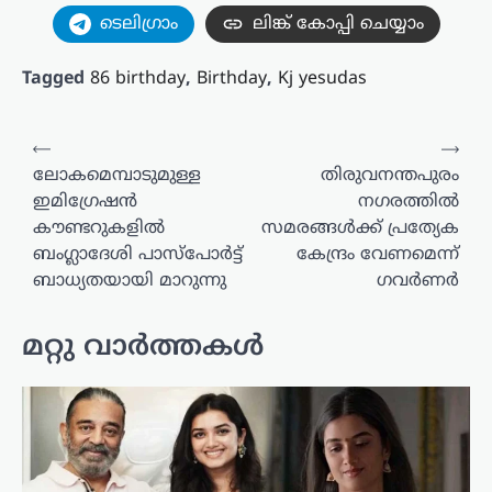
ടെലിഗ്രാം
ലിങ്ക് കോപ്പി ചെയ്യാം
Tagged
86 birthday
,
Birthday
,
Kj yesudas
പോസ്റ്റുകളിലൂടെ
⟵
⟶
ലോകമെമ്പാടുമുള്ള
തിരുവനന്തപുരം
ഇമിഗ്രേഷൻ
നഗരത്തിൽ
കൗണ്ടറുകളിൽ
സമരങ്ങൾക്ക് പ്രത്യേക
ബംഗ്ലാദേശി പാസ്‌പോർട്ട്
കേന്ദ്രം വേണമെന്ന്
ബാധ്യതയായി മാറുന്നു
ഗവർണർ
മറ്റു വാർത്തകൾ