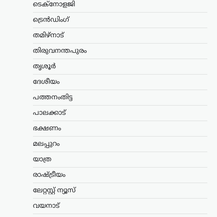
ടെക്നോളജി
യുവാക്കളെ കാണാൻ
സമയമില്ല;
ട്രെൻഡിംഗ്
കൂറുമാറിയവരെ
തമിഴ്നാട്
കാണാനും അവർക്കൊപ്പം
നിൽക്കുമെന്ന് ഉറപ്പ്
തിരുവനന്തപുരം
നൽകാനും സമയം
തൃശൂർ
കണ്ടെത്തുന്നു: ഉദ്ധവ്
ദേശീയം
താക്കറെ
പത്തനംതിട്ട
ന്യൂസ് ഡെസ്ക്
ഓഗസ്റ്റ്‌ 8, 2026
പ്രധാനമന്ത്രി നരേന്ദ്ര മോദിക്കെതിരെ
പാലക്കാട്
രൂക്ഷ വിമർശനവുമായി ശിവസേന
ഭക്ഷണം
(യുബിടി) അധ്യക്ഷൻ ഉദ്ധവ് താക്കറെ.
രാജ്യത്ത് പ്രതിഷേധിക്കുന്ന യുവാക്കളുടെ
മലപ്പുറം
പ്രശ്നങ്ങൾ പരിഗണിക്കാൻ സമയം
കണ്ടെത്താത്ത പ്രധാനമന്ത്രി, പാർട്ടി
യാത്ര
വിട്ട്…
രാഷ്ട്രീയം
കേരളം
,
വാർത്തകൾ
ലേറ്റസ്റ്റ് ന്യൂസ്
പിന്തുണവേണ്ട, പിന്നില്‍
വയനാട്
നിന്ന് കുത്തരുത്; എംവി