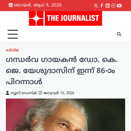
Skip
ഞായർ, ആഗ 9, 2026
Twitter
Facebook
LinkedIn
Instagr
yout
to
content
സിനിമ
ഗന്ധർവ ഗായകൻ ഡോ. കെ.
ജെ. യേശുദാസിന് ഇന്ന് 86-ാം
പിറന്നാൾ
ന്യൂസ് ഡെസ്ക്
ജനുവരി 10, 2026