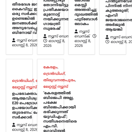
പലപ്പോഴും
ജോർജ്
പിന്തുണവേണ
തീരദേശ ജനങ്ങളെ
പ്രശ്നങ്ങൾ പരിഗണിക്കാൻ സമയം
തോന്നിയിട്ടുണ്ട്;
മെസ്സി
പിന്നില്‍ നിന്ന
കൈവിട്ടു; ഇവിടെ
പ്രതീക്ഷയാണ്
അന്തരിച്ചു;
കണ്ടെത്താത്ത പ്രധാനമന്ത്രി, പാർട്ടി
കുത്തരുത്;
ഒരു സര്‍ക്കാര്‍
മുന്നോട്ട്
ദുഃഖത്തിൽ
എംവി
വിട്ട്…
ഉണ്ടെങ്കില്‍
നയിക്കുന്നത്:
ഫുട്ബോൾ
ജയരാജനെത
ജനങ്ങള്‍ക്ക് അത്
ഗായത്രി
ലോകം
അര്‍ജുന്‍
അനുഭവപ്പെടുന്നില്ല:
സുരേഷ്
കേരളം
,
വാർത്തകൾ
ആയങ്കി
ന്യൂസ്
ബിനോയ് വിശ്വം
പിന്തുണവേണ്ട, പിന്നില്‍
ന്യൂസ് ഡെസ്ക്
ഡെസ്ക്
ന്യൂസ് ഡെസ
ന്യൂസ് ഡെസ്ക്
ഓഗസ്റ്റ്‌ 8,
ഓഗസ്റ്റ്‌ 8,
ഓഗസ്റ്റ്‌ 8, 
നിന്ന് കുത്തരുത്; എംവി
ഓഗസ്റ്റ്‌ 8, 2026
2026
2026
ജയരാജനെതിരെ
അര്‍ജുന്‍ ആയങ്കി
ന്യൂസ് ഡെസ്ക്
ഓഗസ്റ്റ്‌ 8, 2026
കേരളം
,
പൊലീസിനെ ഭീഷണിപ്പെടുത്തിയ
ട്രെൻഡിംഗ്
,
കേസിൽ ഒളിവിൽ കഴിയുന്ന അർജുൻ
തിരുവനന്തപുരം
,
ട്രെൻഡിംഗ്
,
ദേശീയം
,
ആയങ്കിയെ കണ്ടെത്താനുള്ള
ലേറ്റസ്റ്റ് ന്യൂസ്
ലേറ്റസ്റ്റ് ന്യൂസ്
അന്വേഷണം ശക്തമാക്കി പൊലീസ്.
‘കേരളത്തിൽ
ഉപഭോക്താക്കൾ
കേസുമായി ബന്ധപ്പെട്ട് ഒളിവിൽ
ബിജെപി അല്ല,
ആത്മവിശ്വാസത്തോടെ
കഴിയാൻ സഹായം നൽകിയ അഞ്ച്
പക്ഷേ
E20 പെട്രോൾ
പേരെ പൊലീസ്…
ബിജെപിക്കായി
ഉപയോഗിക്കുന്നത്
ഭരിക്കുന്നത്
തുടരണം: കേന്ദ്ര
യുഡിഎഫ്’;
സർക്കാർ
ട്രെൻഡിംഗ്
,
ദേശീയം
,
ലേറ്റസ്റ്റ് ന്യൂസ്
സതീശനെതിരെ
ന്യൂസ് ഡെസ്ക്
എം.വി.
ഉപഭോക്താക്കൾ
ഓഗസ്റ്റ്‌ 8, 2026
ഗോവിന്ദൻ