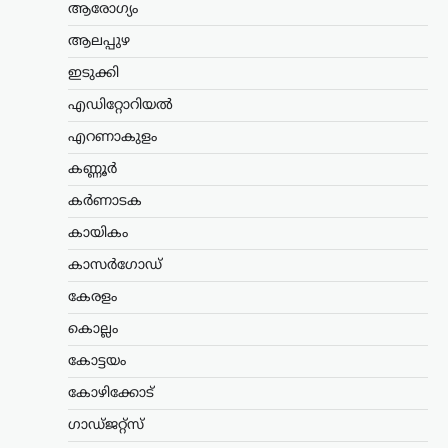
ആരോഗ്യം
കേരളം
,
ട്രെൻഡിംഗ്
,
തിരുവനന്തപുരം
,
ലേറ്റസ്റ്റ് ന്യൂസ്
ആലപ്പുഴ
‘കേരളത്തിൽ ബിജെപി
ഇടുക്കി
അല്ല, പക്ഷേ
എഡിറ്റോറിയൽ
ബിജെപിക്കായി
ഭരിക്കുന്നത് യുഡിഎഫ്’;
എറണാകുളം
സതീശനെതിരെ എം.വി.
കണ്ണൂർ
ഗോവിന്ദൻ
കർണാടക
ന്യൂസ് ഡെസ്ക്
ഓഗസ്റ്റ്‌ 8, 2026
കായികം
കേരളത്തിൽ ബിജെപി
അധികാരത്തിലില്ലെങ്കിലും വി.ഡി.
കാസർഗോഡ്
സതീശന്റെ നേതൃത്വത്തിലുള്ള യുഡിഎഫ്
സർക്കാർ ബിജെപിയുടെ രാഷ്ട്രീയ
കേരളം
അജണ്ടകൾ നടപ്പാക്കുകയാണെന്ന്
കൊല്ലം
സിപിഐഎം സംസ്ഥാന സെക്രട്ടറി
എം.വി. ഗോവിന്ദൻ മാസ്റ്റർ ആരോപിച്ചു.
കോട്ടയം
നരേന്ദ്ര…
കോഴിക്കോട്
ട്രെൻഡിംഗ്
,
ദേശീയം
,
രാഷ്ട്രീയം
ഗാഡ്ജറ്റ്സ്
പ്രധാനമന്ത്രിക്ക്