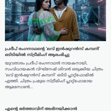
പ്രദീപ് രംഗനാഥന്റെ ‘ലവ് ഇൻഷുറൻസ് കമ്പനി’
ഒടിടിയിൽ സ്ട്രീമിംഗ് ആരംഭിച്ചു
യുവതാരം പ്രദീപ് രംഗനാഥൻ നായകനായി,
സംവിധായകൻ വിഘ്നേഷ് ശിവൻ ഒരുക്കിയ ചിത്രം
‘ലവ് ഇൻഷുറൻസ് കമ്പനി’ ഒടിടി പ്ലാറ്റ്‌ഫോമിൽ
എത്തി. ചിത്രം പ്രമുഖ സ്ട്രീമിംഗ് പ്ലാറ്റ്‌ഫോമായ
ആമസോൺ…
എന്റെ ഭർത്താവിന് അഭിനയിക്കാൻ