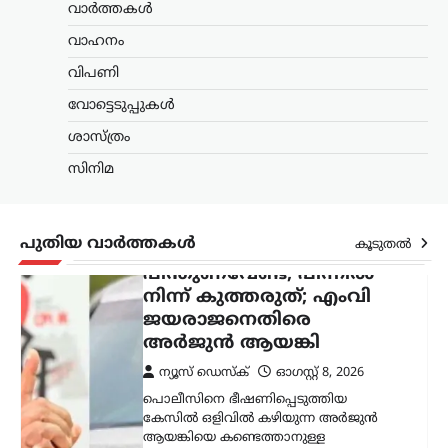
ജയരാജനെതിരെ
വാർത്തകൾ
അര്‍ജുന്‍ ആയങ്കി
വാഹനം
ന്യൂസ് ഡെസ്ക്
ഓഗസ്റ്റ്‌ 8, 2026
വിപണി
പൊലീസിനെ ഭീഷണിപ്പെടുത്തിയ
വോട്ടെടുപ്പുകൾ
കേസിൽ ഒളിവിൽ കഴിയുന്ന അർജുൻ
ആയങ്കിയെ കണ്ടെത്താനുള്ള
ശാസ്ത്രം
അന്വേഷണം ശക്തമാക്കി പൊലീസ്.
കേസുമായി ബന്ധപ്പെട്ട് ഒളിവിൽ
സിനിമ
കഴിയാൻ സഹായം നൽകിയ അഞ്ച്
പേരെ പൊലീസ്…
പുതിയ വാർത്തകൾ
കൂടുതൽ
ട്രെൻഡിംഗ്
,
ദേശീയം
,
ലേറ്റസ്റ്റ് ന്യൂസ്
ഉപഭോക്താക്കൾ
ആത്മവിശ്വാസത്തോടെ
E20 പെട്രോൾ
ഉപയോഗിക്കുന്നത്
തുടരണം: കേന്ദ്ര
സർക്കാർ
ന്യൂസ് ഡെസ്ക്
ഓഗസ്റ്റ്‌ 8, 2026
ഇ20 പെട്രോളിന്റെ