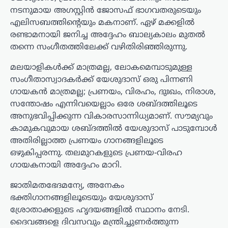
നടനുമായ അഗസ്റ്റിൻ ജോസഫ് ഭാഗവതരുടെയും
എലിസബത്തിന്റെയും മകനാണ്. ഏഴ് മക്കളിൽ
രണ്ടാമനായി ജനിച്ച അദ്ദേഹം ബാല്യകാലം മുതൽ
തന്നെ സംഗീതത്തിലേക്ക് വഴിതിരിഞ്ഞിരുന്നു.
മലയാളികൾക്ക് മാത്രമല്ല, ലോകമെമ്പാടുമുള്ള
സംഗീതാസ്വാദകർക്ക് യേശുദാസ് ഒരു പിന്നണി
ഗായകൻ മാത്രമല്ല; പ്രണയം, വിരഹം, ദുഃഖം, നിരാശ,
സന്തോഷം എന്നിവയെല്ലാം ഒരേ ശബ്ദത്തിലൂടെ
അനുഭവിപ്പിക്കുന്ന വികാരസാന്നിധ്യമാണ്. സൗമ്യവും
കാമുകവുമായ ശബ്ദത്തിൽ യേശുദാസ് പാടുമ്പോൾ
അതിരില്ലാത്ത പ്രണയം ഗാനങ്ങളിലൂടെ
ഒഴുകിപ്പരന്നു. തലമുറകളുടെ പ്രണയ-വിരഹ
ഗായകനായി അദ്ദേഹം മാറി.
ജാതിമതഭേദമന്യേ, അനേകം
ഭക്തിഗാനങ്ങളിലൂടെയും യേശുദാസ്
ശ്രോതാക്കളുടെ ഹൃദയങ്ങളിൽ സ്ഥാനം നേടി.
ദൈവങ്ങളെ ദിവസവും മന്ത്രിച്ചുണർത്തുന്ന