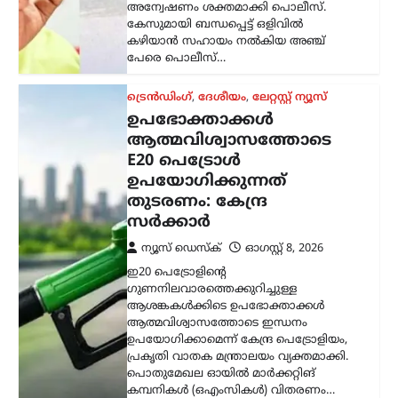
ഗുണനിലവാരത്തെക്കുറിച്ചുള്ള
ആശങ്കകൾക്കിടെ ഉപഭോക്താക്കൾ
ആത്മവിശ്വാസത്തോടെ ഇന്ധനം
ഉപയോഗിക്കാമെന്ന് കേന്ദ്ര പെട്രോളിയം,
പ്രകൃതി വാതക മന്ത്രാലയം വ്യക്തമാക്കി.
പൊതുമേഖല ഓയിൽ മാർക്കറ്റിങ്
കമ്പനികൾ (ഒഎംസികൾ) വിതരണം…
കേരളം
,
ട്രെൻഡിംഗ്
,
തിരുവനന്തപുരം
,
ലേറ്റസ്റ്റ് ന്യൂസ്
‘കേരളത്തിൽ ബിജെപി
അല്ല, പക്ഷേ
ബിജെപിക്കായി
ഭരിക്കുന്നത് യുഡിഎഫ്’;
സതീശനെതിരെ എം.വി.
ഗോവിന്ദൻ
ന്യൂസ് ഡെസ്ക്
ഓഗസ്റ്റ്‌ 8, 2026
കേരളത്തിൽ ബിജെപി
അധികാരത്തിലില്ലെങ്കിലും വി.ഡി.
സതീശന്റെ നേതൃത്വത്തിലുള്ള യുഡിഎഫ്