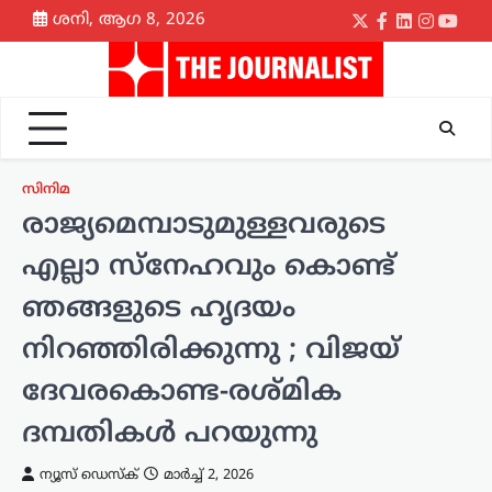
Skip
ശനി, ആഗ 8, 2026
Twitter
Facebook
LinkedIn
Instagr
yout
to
content
സിനിമ
രാജ്യമെമ്പാടുമുള്ളവരുടെ
എല്ലാ സ്നേഹവും കൊണ്ട്
ഞങ്ങളുടെ ഹൃദയം
നിറഞ്ഞിരിക്കുന്നു ; വിജയ്
ദേവരകൊണ്ട-രശ്മിക
ദമ്പതികൾ പറയുന്നു
ന്യൂസ് ഡെസ്ക്
മാർച്ച്‌ 2, 2026