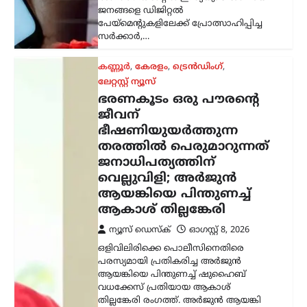
വധക്കേസ് പ്രതിയായ ആകാശ്
തില്ലങ്കേരി രംഗത്ത്. അര്‍ജുന്‍ ആയങ്കി
പൊലീസിനെ വെല്ലുവിളിക്കുകയും
അവഹേളിക്കുകയും ചെയ്ത
നിലപാടിനോട്…
കേരളം
,
ട്രെൻഡിംഗ്
,
തിരുവനന്തപുരം
,
ലേറ്റസ്റ്റ് ന്യൂസ്
സ്വാതന്ത്ര്യദിനാഘോഷങ്ങളിൽ
വന്ദേമാതരം പൂർണമായി
ആലപിക്കണം;
നിർദേശവുമായി
സംസ്ഥാന സർക്കാർ
ന്യൂസ് ഡെസ്ക്
ഓഗസ്റ്റ്‌ 8, 2026
സ്വാതന്ത്ര്യദിനാഘോഷങ്ങളിൽ
വന്ദേമാതരം മുഴുവനായും
ആലപിക്കണമെന്ന നിർദേശവുമായി
സംസ്ഥാന സർക്കാർ. ചീഫ് സെക്രട്ടറി
തദ്ദേശ വകുപ്പ് സെക്രട്ടറിക്ക് നൽകിയ
കത്തിലൂടെയാണ് നിർദേശം
കൈമാറിയത്. കേന്ദ്ര സർക്കാർ