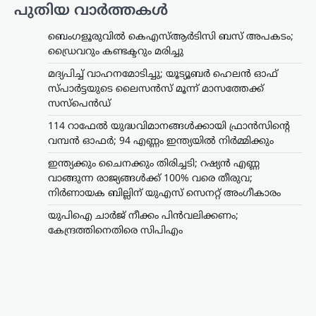
പുതിയ വാർത്തകൾ
ട്രെൻഡിംഗ്
,
ദേശീയം
,
ലേറ്റസ്റ്റ് ന്യൂസ്
യുപിഐ ചാർജ് നീക്കം
ബെംഗളൂരുവിൽ കെഎസ്ആർടിസി ബസ് അപകടം;
ഡ്രൈവറും കണ്ടക്ടറും മരിച്ചു
പിൻവലിക്കണം;
കേന്ദ്രത്തിനെതിരെ
മദ്യപിച്ച് വാഹനമോടിച്ചു; യൂട്യൂബർ ഹെലൻ ഓഫ്
സിപിഎം
സ്പാർട്ടയുടെ ലൈസൻസ് മൂന്ന് മാസത്തേക്ക്
സസ്‌പെൻഡ്
ന്യൂസ് ഡെസ്ക്
ഓഗസ്റ്റ്‌ 8, 2026
114 റാഫേൽ യുദ്ധവിമാനങ്ങൾക്കായി ഫ്രാൻസിന്റെ
യുപിഐ ഇടപാടുകൾക്ക് ചാർജ്
ഏർപ്പെടുത്താൻ കേന്ദ്ര സർക്കാർ നീക്കം
വമ്പൻ ഓഫർ; 94 എണ്ണം ഇന്ത്യയിൽ നിർമ്മിക്കും
നടത്തുന്നതായി ഉയരുന്ന
ഇന്ത്യക്കും ചൈനക്കും തിരിച്ചടി; റഷ്യൻ എണ്ണ
റിപ്പോർട്ടുകൾക്കെതിരെ സിപിഎം
വാങ്ങുന്ന രാജ്യങ്ങൾക്ക് 100% വരെ തീരുവ;
രംഗത്ത്. ഡിജിറ്റൽ ഇന്ത്യയുടെ ഭാഗമായി
നിർണായക ബില്ലിന് യുഎസ് സെനറ്റ് അംഗീകാരം
ജനങ്ങളെ ഡിജിറ്റൽ
പേയ്‌മെന്റുകളിലേക്ക് പ്രോത്സാഹിപ്പിച്ച
യുപിഐ ചാർജ് നീക്കം പിൻവലിക്കണം;
സർക്കാർ,…
കേന്ദ്രത്തിനെതിരെ സിപിഎം
കണ്ണൂർ
,
കേരളം
,
ട്രെൻഡിംഗ്
,
ലേറ്റസ്റ്റ് ന്യൂസ്
ഭരണകൂടം ഒരു പൗരന്റെ
ജീവന്