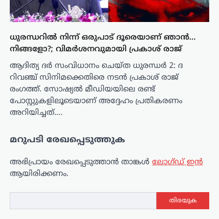
ധുരന്ധറിൽ നിന്ന് ഒരുപാട് ദൂരെയാണ് ഞാൻ…
നിങ്ങളോ?; വിമർശനവുമായി പ്രകാശ് രാജ്
ആദിത്യ ദർ സംവിധാനം ചെയ്ത ധുരന്ധര്‍ 2: ദ
റിവഞ്ച് സിനിമക്കെതിരെ നടൻ പ്രകാശ് രാജ്
രംഗത്ത്. സോഷ്യൽ മീഡിയയിലെ രണ്ട്
പോസ്റ്റുകളിലൂടെയാണ് അദ്ദേഹം പ്രതികരണം
അറിയിച്ചത്.…
മറുപടി രേഖപ്പെടുത്തുക
അഭിപ്രായം രേഖപ്പെടുത്താ‍ൻ താങ്കൾ
ലോഗ്ഡ് ഇൻ
ആയിരിക്കണം.
തിരയുക