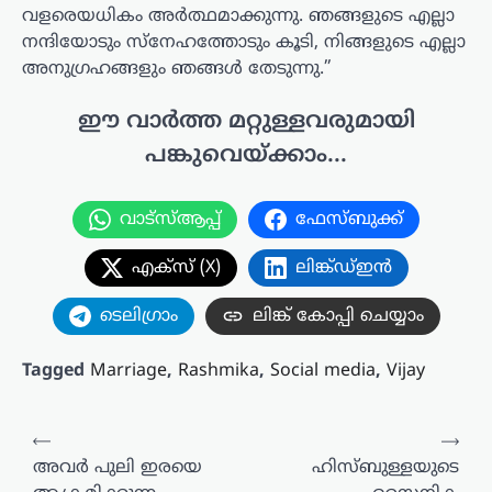
വളരെയധികം അർത്ഥമാക്കുന്നു. ഞങ്ങളുടെ എല്ലാ
നന്ദിയോടും സ്നേഹത്തോടും കൂടി, നിങ്ങളുടെ എല്ലാ
അനുഗ്രഹങ്ങളും ഞങ്ങൾ തേടുന്നു.”
ഈ വാർത്ത മറ്റുള്ളവരുമായി
പങ്കുവെയ്ക്കാം...
വാട്സ്ആപ്പ്
ഫേസ്ബുക്ക്
എക്സ് (X)
ലിങ്ക്ഡ്ഇൻ
ടെലിഗ്രാം
ലിങ്ക് കോപ്പി ചെയ്യാം
Tagged
Marriage
,
Rashmika
,
Social media
,
Vijay
പോസ്റ്റുകളിലൂടെ
⟵
⟶
അവർ പുലി ഇരയെ
ഹിസ്ബുള്ളയുടെ