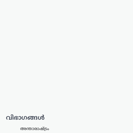
ഭീഷണിയുയര്‍ത്തുന്ന
തരത്തില്‍ പെരുമാറുന്നത്
ജനാധിപത്യത്തിന്
വെല്ലുവിളി; അര്‍ജുന്‍
ആയങ്കിയെ പിന്തുണച്ച്
ആകാശ് തില്ലങ്കേരി
ന്യൂസ് ഡെസ്ക്
ഓഗസ്റ്റ്‌ 8, 2026
ഒളിവിലിരിക്കെ പൊലീസിനെതിരെ
പരസ്യമായി പ്രതികരിച്ച അര്‍ജുന്‍
ആയങ്കിയെ പിന്തുണച്ച് ഷുഹൈബ്
വധക്കേസ് പ്രതിയായ ആകാശ്
തില്ലങ്കേരി രംഗത്ത്. അര്‍ജുന്‍ ആയങ്കി
പൊലീസിനെ വെല്ലുവിളിക്കുകയും
അവഹേളിക്കുകയും ചെയ്ത
നിലപാടിനോട്…
കേരളം
,
ട്രെൻഡിംഗ്
,
തിരുവനന്തപുരം
,
ലേറ്റസ്റ്റ് ന്യൂസ്
വിഭാഗങ്ങൾ
സ്വാതന്ത്ര്യദിനാഘോഷങ്ങളിൽ
വന്ദേമാതരം പൂർണമായി
അന്താരാഷ്ട്രം
ആലപിക്കണം;