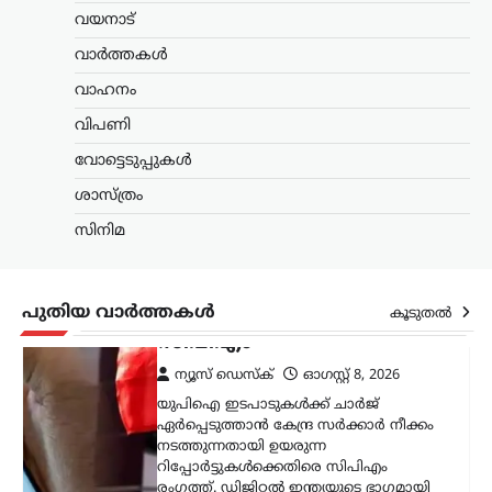
റിപ്പോർട്ടുകൾക്കെതിരെ സിപിഎം
വയനാട്
രംഗത്ത്. ഡിജിറ്റൽ ഇന്ത്യയുടെ ഭാഗമായി
ജനങ്ങളെ ഡിജിറ്റൽ
വാർത്തകൾ
പേയ്‌മെന്റുകളിലേക്ക് പ്രോത്സാഹിപ്പിച്ച
വാഹനം
സർക്കാർ,…
വിപണി
കണ്ണൂർ
,
കേരളം
,
ട്രെൻഡിംഗ്
,
വോട്ടെടുപ്പുകൾ
ലേറ്റസ്റ്റ് ന്യൂസ്
ഭരണകൂടം ഒരു പൗരന്റെ
ശാസ്ത്രം
ജീവന്
സിനിമ
ഭീഷണിയുയര്‍ത്തുന്ന
തരത്തില്‍ പെരുമാറുന്നത്
ജനാധിപത്യത്തിന്
പുതിയ വാർത്തകൾ
വെല്ലുവിളി; അര്‍ജുന്‍
കൂടുതൽ
ആയങ്കിയെ പിന്തുണച്ച്
ആകാശ് തില്ലങ്കേരി
ന്യൂസ് ഡെസ്ക്
ഓഗസ്റ്റ്‌ 8, 2026
ഒളിവിലിരിക്കെ പൊലീസിനെതിരെ
പരസ്യമായി പ്രതികരിച്ച അര്‍ജുന്‍
ആയങ്കിയെ പിന്തുണച്ച് ഷുഹൈബ്