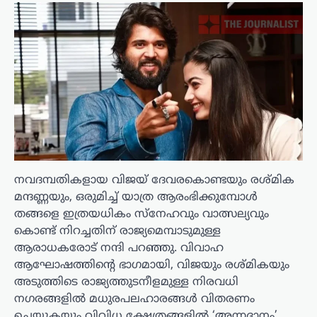
നവദമ്പതികളായ വിജയ് ദേവരകൊണ്ടയും രശ്മിക
മന്ദണ്ണയും, ഒരുമിച്ച് യാത്ര ആരംഭിക്കുമ്പോൾ
തങ്ങളെ ഇത്രയധികം സ്നേഹവും വാത്സല്യവും
കൊണ്ട് നിറച്ചതിന് രാജ്യമെമ്പാടുമുള്ള
ആരാധകരോട് നന്ദി പറഞ്ഞു. വിവാഹ
ആഘോഷത്തിന്റെ ഭാഗമായി, വിജയും രശ്മികയും
അടുത്തിടെ രാജ്യത്തുടനീളമുള്ള നിരവധി
നഗരങ്ങളിൽ മധുരപലഹാരങ്ങൾ വിതരണം
ചെയ്യുകയും വിവിധ ക്ഷേത്രങ്ങളിൽ ‘അന്നദാനം’