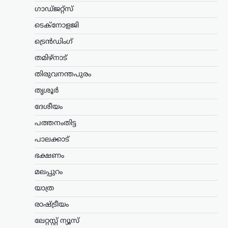
അംഗീകാരം
ഗാഡ്ജറ്റ്സ്
ന്യൂസ് ഡെസ്ക്
ഓഗസ്റ്റ്‌ 8, 2026
ടെക്നോളജി
റഷ്യയിൽ നിന്ന് എണ്ണയും
ട്രെൻഡിംഗ്
പ്രകൃതിവാതകവും വാങ്ങുന്ന
രാജ്യങ്ങൾക്കെതിരെ കടുത്ത
തമിഴ്നാട്
സാമ്പത്തിക നടപടികൾക്ക്
തിരുവനന്തപുരം
വഴിയൊരുക്കുന്ന ബില്ലിന് യുഎസ്
സെനറ്റ് അംഗീകാരം നൽകി. ഇന്ത്യ,
തൃശൂർ
ചൈന ഉൾപ്പെടെയുള്ള രാജ്യങ്ങൾക്ക്
100…
ദേശീയം
പത്തനംതിട്ട
ട്രെൻഡിംഗ്
,
ദേശീയം
,
ലേറ്റസ്റ്റ് ന്യൂസ്
യുപിഐ ചാർജ് നീക്കം
പാലക്കാട്
പിൻവലിക്കണം;
ഭക്ഷണം
കേന്ദ്രത്തിനെതിരെ
മലപ്പുറം
സിപിഎം
യാത്ര
ന്യൂസ് ഡെസ്ക്
ഓഗസ്റ്റ്‌ 8, 2026
യുപിഐ ഇടപാടുകൾക്ക് ചാർജ്
രാഷ്ട്രീയം
ഏർപ്പെടുത്താൻ കേന്ദ്ര സർക്കാർ നീക്കം
ലേറ്റസ്റ്റ് ന്യൂസ്
നടത്തുന്നതായി ഉയരുന്ന