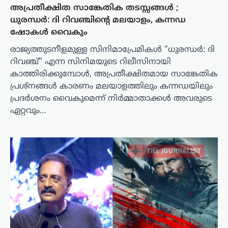
അപ്രതീക്ഷിത സാങ്കേതിക തടസ്സങ്ങൾ ;
ധുരന്ധർ: ദി റിവഞ്ചിന്റെ മലയാളം, കന്നഡ
ഷോകൾ വൈകും
രാജ്യത്തുടനീളമുള്ള സിനിമാപ്രേമികൾ “ധുരന്ധർ: ദി
റിവഞ്ച്” എന്ന സിനിമയുടെ റിലീസിനായി
കാത്തിരിക്കുമ്പോൾ, അപ്രതീക്ഷിതമായ സാങ്കേതിക
പ്രശ്‌നങ്ങൾ കാരണം മലയാളത്തിലും കന്നഡയിലും
പ്രദർശനം വൈകുമെന്ന് നിർമ്മാതാക്കൾ അവരുടെ
ഏറ്റവും…