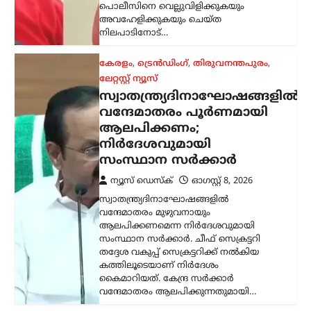
വന്ദേമാതരം ആലപിക്കുന്നതുമായി…
അന്താരാഷ്ട്രം
,
ട്രെൻഡിംഗ്
,
ലേറ്റസ്റ്റ് ന്യൂസ്
ഇന്ത്യക്കും ചൈനക്കും
തിരിച്ചടി; റഷ്യൻ എണ്ണ
വാങ്ങുന്ന രാജ്യങ്ങൾക്ക്
100% വരെ തീരുവ;
നിർണായക ബില്ലിന്
യുഎസ് സെനറ്റ്
അംഗീകാരം
ന്യൂസ് ഡെസ്ക്
ഓഗസ്റ്റ്‌ 8, 2026
റഷ്യയിൽ നിന്ന് എണ്ണയും
പ്രകൃതിവാതകവും വാങ്ങുന്ന
രാജ്യങ്ങൾക്കെതിരെ കടുത്ത
സാമ്പത്തിക നടപടികൾക്ക്
വഴിയൊരുക്കുന്ന ബില്ലിന് യുഎസ്
സെനറ്റ് അംഗീകാരം നൽകി. ഇന്ത്യ,
ചൈന ഉൾപ്പെടെയുള്ള രാജ്യങ്ങൾക്ക്
100…