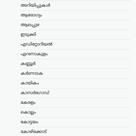
നിർദേശവുമായി
അറിയിപ്പുകൾ
സംസ്ഥാന സർക്കാർ
ആരോഗ്യം
ന്യൂസ് ഡെസ്ക്
ഓഗസ്റ്റ്‌ 8, 2026
ആലപ്പുഴ
സ്വാതന്ത്ര്യദിനാഘോഷങ്ങളിൽ
ഇടുക്കി
വന്ദേമാതരം മുഴുവനായും
ആലപിക്കണമെന്ന നിർദേശവുമായി
എഡിറ്റോറിയൽ
സംസ്ഥാന സർക്കാർ. ചീഫ് സെക്രട്ടറി
തദ്ദേശ വകുപ്പ് സെക്രട്ടറിക്ക് നൽകിയ
എറണാകുളം
കത്തിലൂടെയാണ് നിർദേശം
കണ്ണൂർ
കൈമാറിയത്. കേന്ദ്ര സർക്കാർ
വന്ദേമാതരം ആലപിക്കുന്നതുമായി…
കർണാടക
കായികം
അന്താരാഷ്ട്രം
,
ട്രെൻഡിംഗ്
,
ലേറ്റസ്റ്റ് ന്യൂസ്
കാസർഗോഡ്
ഇന്ത്യക്കും ചൈനക്കും
കേരളം
തിരിച്ചടി; റഷ്യൻ എണ്ണ
വാങ്ങുന്ന രാജ്യങ്ങൾക്ക്
കൊല്ലം
100% വരെ തീരുവ;
കോട്ടയം
നിർണായക ബില്ലിന്
കോഴിക്കോട്
യുഎസ് സെനറ്റ്