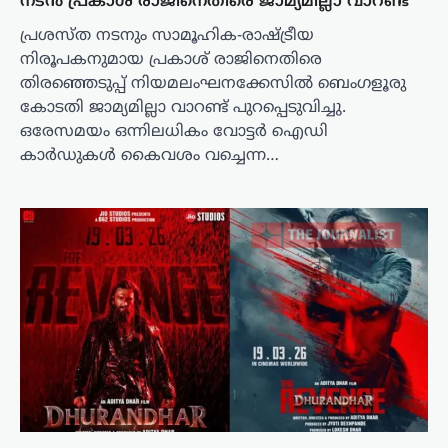
നടൻ പ്രകാശ് രാജിനെതിരെ ജാമ്യമില്ലാ വാറണ്ട്
പ്രശസ്ത നടനും സാമൂഹിക-രാഷ്ട്രീയ
നിരൂപകനുമായ പ്രകാശ് രാജിനെതിരെ
തിരഞ്ഞെടുപ്പ് നിയമലംഘനക്കേസിൽ ബെംഗളൂരു
കോടതി ജാമ്യമില്ലാ വാറണ്ട് പുറപ്പെടുവിച്ചു.
ഒരേസമയം ഒന്നിലധികം വോട്ടർ ഐഡി
കാർഡുകൾ കൈവശം വച്ചെന്ന…