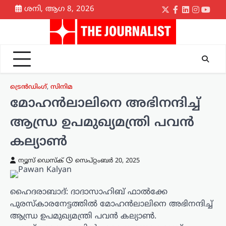
Skip
ശനി, ആഗ 8, 2026
Twitter
Facebook
LinkedIn
Instagr
yout
to
content
ട്രെൻഡിംഗ്
,
സിനിമ
മോഹൻലാലിനെ അഭിനന്ദിച്ച്
ആന്ധ്ര ഉപമുഖ്യമന്ത്രി പവൻ
കല്യാൺ
ന്യൂസ് ഡെസ്ക്
സെപ്റ്റംബർ 20, 2025
ഹൈദരാബാദ്: ദാദാസാഹിബ് ഫാൽക്കേ
പുരസ്‌കാരനേട്ടത്തിൽ മോഹൻലാലിനെ അഭിനന്ദിച്ച്
ആന്ധ്ര ഉപമുഖ്യമന്ത്രി പവൻ കല്യാൺ.