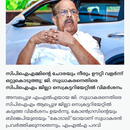
സിപിഐഎമ്മിന്റെ ചോരയും നീരും ഊറ്റി വളർന്ന്
ഒറ്റുകൊടുത്തു; ജി. സുധാകരനെതിരെ
സിപിഐഎം ജില്ലാ സെക്രട്ടറിയേറ്റിൽ വിമർശനം
അമ്പലപ്പുഴ എംഎൽഎയായ ജി. സുധാകരനെതിരെ
സിപിഐഎം ആലപ്പുഴ ജില്ലാ സെക്രട്ടറിയേറ്റിൽ
കടുത്ത വിമർശനം ഉയർന്നു. കോൺഗ്രസിന്റെയും
ബിജെപിയുടെയും “കോടാലി”യായാണ് സുധാകരൻ
പ്രവർത്തിക്കുന്നതെന്നും, എംഎൽഎ പദവി