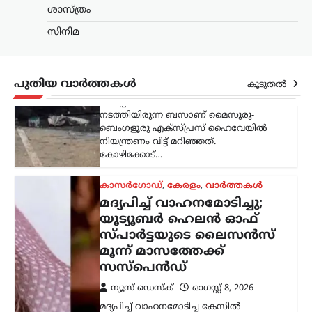
സ്പാർട്ടയുടെ ലൈസൻസ്
ശാസ്ത്രം
മൂന്ന് മാസത്തേക്ക്
സിനിമ
സസ്‌പെൻഡ്
ന്യൂസ് ഡെസ്ക്
ഓഗസ്റ്റ്‌ 8, 2026
മദ്യപിച്ച് വാഹനമോടിച്ച കേസിൽ
പുതിയ വാർത്തകൾ
കൂടുതൽ
യൂട്യൂബറായ എസ്.ആർ. ധന്യയുടെ
(ഹെലൻ ഓഫ് സ്പാർട്ട) ഡ്രൈവിങ്
ലൈസൻസ് മൂന്ന് മാസത്തേക്ക്
സസ്‌പെൻഡ് ചെയ്തു. മദ്യപിച്ച്
അപകടസാധ്യത സൃഷ്ടിക്കുന്ന തരത്തിൽ
വാഹനം…
ട്രെൻഡിംഗ്
,
ദേശീയം
,
വാർത്തകൾ
114 റാഫേൽ
യുദ്ധവിമാനങ്ങൾക്കായി
ഫ്രാൻസിന്റെ വമ്പൻ
ഓഫർ; 94 എണ്ണം
ഇന്ത്യയിൽ നിർമ്മിക്കും
ന്യൂസ് ഡെസ്ക്
ഓഗസ്റ്റ്‌ 8, 2026
ഇന്ത്യൻ വ്യോമസേനയുടെ ശക്തി