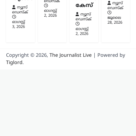
ഡെസ്ക്
ന്യൂസ്
കേസ്
റഷ്യയിൽ നിന്ന് എണ്ണയും
ന്യൂസ്
ഡെസ്ക്
പ്രകൃതിവാതകവും വാങ്ങുന്ന
ഓഗസ്റ്റ്‌
ഡെസ്ക്
ന്യൂസ്
2, 2026
രാജ്യങ്ങൾക്കെതിരെ കടുത്ത
ജൂലൈ
ഡെസ്ക്
ഓഗസ്റ്റ്‌
സാമ്പത്തിക നടപടികൾക്ക്
28, 2026
3, 2026
വഴിയൊരുക്കുന്ന ബില്ലിന് യുഎസ്
ഓഗസ്റ്റ്‌
സെനറ്റ് അംഗീകാരം നൽകി. ഇന്ത്യ,
2, 2026
ചൈന ഉൾപ്പെടെയുള്ള രാജ്യങ്ങൾക്ക്
100…
Copyright © 2026,
The Journalist Live
| Powered by
Tiglord
.