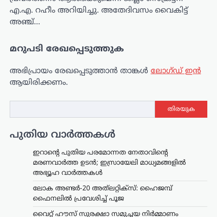
എ.എ. റഹീം അറിയിച്ചു. അതേദിവസം വൈകിട്ട്
അഞ്ച്…
മറുപടി രേഖപ്പെടുത്തുക
അഭിപ്രായം രേഖപ്പെടുത്താ‍ൻ താങ്കൾ
ലോഗ്ഡ് ഇൻ
ആയിരിക്കണം.
തിരയുക
പുതിയ വാർത്തകൾ
ഇറാന്റെ പുതിയ പരമോന്നത നേതാവിന്റെ
മരണവാർത്ത ഉടൻ; ഇസ്രായേലി മാധ്യമങ്ങളിൽ
അഭ്യൂഹ വാർത്തകൾ
ലോക അണ്ടർ-20 അത്‌ലറ്റിക്സ്: ഹൈജമ്പ്
ഫൈനലിൽ പ്രവേശിച്ച് പൂജ
വൈറ്റ് ഹൗസ് സുരക്ഷാ സമുച്ചയ നിർമ്മാണം