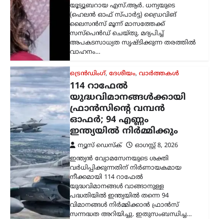
വർധിപ്പിക്കുന്നതിന് നിർണായകമായ
നീക്കമായി 114 റാഫേൽ
യുദ്ധവിമാനങ്ങൾ വാങ്ങാനുള്ള
പദ്ധതിയിൽ ഇന്ത്യയിൽ തന്നെ 94
വിമാനങ്ങൾ നിർമ്മിക്കാൻ ഫ്രാൻസ്
സന്നദ്ധത അറിയിച്ചു. ഇതുസംബന്ധിച്ച…
അന്താരാഷ്ട്രം
,
ട്രെൻഡിംഗ്
,
ലേറ്റസ്റ്റ് ന്യൂസ്
ഇന്ത്യക്കും ചൈനക്കും
തിരിച്ചടി; റഷ്യൻ എണ്ണ
വാങ്ങുന്ന രാജ്യങ്ങൾക്ക്
100% വരെ തീരുവ;
നിർണായക ബില്ലിന്
യുഎസ് സെനറ്റ്
അംഗീകാരം
ന്യൂസ് ഡെസ്ക്
ഓഗസ്റ്റ്‌ 8, 2026
റഷ്യയിൽ നിന്ന് എണ്ണയും
പ്രകൃതിവാതകവും വാങ്ങുന്ന
രാജ്യങ്ങൾക്കെതിരെ കടുത്ത