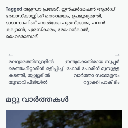
Tagged
ആന്ധ്രാ പ്രദേശ്
,
ഇൻഫർമേഷൻ ആൻഡ്
ബ്രോഡ്കാസ്റ്റിംഗ് മന്ത്രാലയം
,
ഉപമുഖ്യമന്ത്രി
,
ദാദാസാഹിബ് ഫാൽക്കേ പുരസ്കാരം
,
പവൻ
കല്യാൺ
,
പുരസ്കാരം
,
മോഹൻലാൽ
,
ഹൈദരാബാദ്
പോസ്റ്റുകളിലൂടെ
⟵
⟶
മലദ്വാരത്തിനുള്ളിൽ
ഇന്ത്യക്കെതിരായ സൂപ്പർ
മെത്തഫിറ്റാമിൻ ഒളിപ്പിച്ച്
ഫോർ പോരിന് മുമ്പുള്ള
കടത്തി, തൃശ്ശൂരിൽ
വാർത്താ സമ്മേളനം
യുവാവ് പിടിയിൽ
റദ്ദാക്കി പാക് ടീം
മറ്റു വാർത്തകൾ