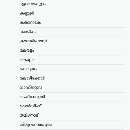
പദ്ധതിയിൽ ഇന്ത്യയിൽ തന്നെ 94
എറണാകുളം
വിമാനങ്ങൾ നിർമ്മിക്കാൻ ഫ്രാൻസ്
സന്നദ്ധത അറിയിച്ചു. ഇതുസംബന്ധിച്ച…
കണ്ണൂർ
കർണാടക
അന്താരാഷ്ട്രം
,
ട്രെൻഡിംഗ്
,
കായികം
ലേറ്റസ്റ്റ് ന്യൂസ്
ഇന്ത്യക്കും ചൈനക്കും
കാസർഗോഡ്
തിരിച്ചടി; റഷ്യൻ എണ്ണ
കേരളം
വാങ്ങുന്ന രാജ്യങ്ങൾക്ക്
100% വരെ തീരുവ;
കൊല്ലം
നിർണായക ബില്ലിന്
കോട്ടയം
യുഎസ് സെനറ്റ്
കോഴിക്കോട്
അംഗീകാരം
ഗാഡ്ജറ്റ്സ്
ന്യൂസ് ഡെസ്ക്
ഓഗസ്റ്റ്‌ 8, 2026
റഷ്യയിൽ നിന്ന് എണ്ണയും
ടെക്നോളജി
പ്രകൃതിവാതകവും വാങ്ങുന്ന
ട്രെൻഡിംഗ്
രാജ്യങ്ങൾക്കെതിരെ കടുത്ത
സാമ്പത്തിക നടപടികൾക്ക്
തമിഴ്നാട്
വഴിയൊരുക്കുന്ന ബില്ലിന് യുഎസ്
സെനറ്റ് അംഗീകാരം നൽകി. ഇന്ത്യ,
തിരുവനന്തപുരം
ചൈന ഉൾപ്പെടെയുള്ള രാജ്യങ്ങൾക്ക്