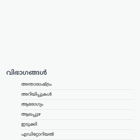
ന്യൂസ് ഡെസ്ക്
ഓഗസ്റ്റ്‌ 8, 2026
മദ്യപിച്ച് വാഹനമോടിച്ച കേസിൽ
യൂട്യൂബറായ എസ്.ആർ. ധന്യയുടെ
(ഹെലൻ ഓഫ് സ്പാർട്ട) ഡ്രൈവിങ്
ലൈസൻസ് മൂന്ന് മാസത്തേക്ക്
സസ്‌പെൻഡ് ചെയ്തു. മദ്യപിച്ച്
അപകടസാധ്യത സൃഷ്ടിക്കുന്ന തരത്തിൽ
വാഹനം…
ട്രെൻഡിംഗ്
,
ദേശീയം
,
വാർത്തകൾ
114 റാഫേൽ
വിഭാഗങ്ങൾ
യുദ്ധവിമാനങ്ങൾക്കായി
അന്താരാഷ്ട്രം
ഫ്രാൻസിന്റെ വമ്പൻ
ഓഫർ; 94 എണ്ണം
അറിയിപ്പുകൾ
ഇന്ത്യയിൽ നിർമ്മിക്കും
ആരോഗ്യം
ന്യൂസ് ഡെസ്ക്
ഓഗസ്റ്റ്‌ 8, 2026
ആലപ്പുഴ
ഇന്ത്യൻ വ്യോമസേനയുടെ ശക്തി
വർധിപ്പിക്കുന്നതിന് നിർണായകമായ
ഇടുക്കി
നീക്കമായി 114 റാഫേൽ
എഡിറ്റോറിയൽ
യുദ്ധവിമാനങ്ങൾ വാങ്ങാനുള്ള