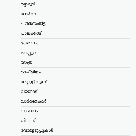
തൃശൂർ
100…
ദേശീയം
കേരളം
,
വാർത്തകൾ
പത്തനംതിട്ട
ബെംഗളൂരുവിൽ
കെഎസ്ആർടിസി ബസ്
പാലക്കാട്
അപകടം; ഡ്രൈവറും
ഭക്ഷണം
കണ്ടക്ടറും മരിച്ചു
മലപ്പുറം
ന്യൂസ് ഡെസ്ക്
ഓഗസ്റ്റ്‌ 8, 2026
യാത്ര
ബെംഗളൂരുവിൽ കെഎസ്ആർടിസി ബസ്
അപകടത്തിൽപ്പെട്ട് ഡ്രൈവറും
രാഷ്ട്രീയം
കണ്ടക്ടറും മരിച്ചു. കോഴിക്കോട്
ഡിപ്പോയിൽ നിന്ന് സർവീസ്
ലേറ്റസ്റ്റ് ന്യൂസ്
നടത്തിയിരുന്ന ബസാണ് മൈസൂരു-
വയനാട്
ബെംഗളൂരു എക്സ്പ്രസ് ഹൈവേയിൽ
നിയന്ത്രണം വിട്ട് മറിഞ്ഞത്.
വാർത്തകൾ
കോഴിക്കോട്…
വാഹനം
കാസർഗോഡ്
,
കേരളം
,
വാർത്തകൾ
വിപണി
മദ്യപിച്ച് വാഹനമോടിച്ചു;
വോട്ടെടുപ്പുകൾ
യൂട്യൂബർ ഹെലൻ ഓഫ്