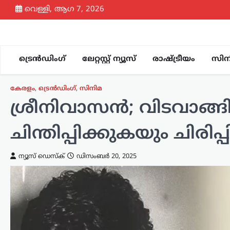
Skip
വെള്ളി, ആഗ 7, 2026
to
content
ട്രെൻഡിംഗ്
ലേറ്റസ്റ്റ് ന്യൂസ്
രാഷ്ട്രീയം
സിന
കേരളം
,
ട്രെൻഡിംഗ്
,
സിനിമ
ശ്രീനിവാസൻ; വിടവാങ്
ചിന്തിപ്പിക്കുകയും ചിരി
ന്യൂസ് ഡെസ്ക്
ഡിസംബർ 20, 2025