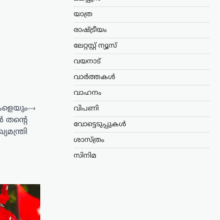
യാത്ര
രാഷ്ട്രീയം
ലേറ്റസ്റ്റ് ന്യൂസ്
വയനാട്
വാർത്തകൾ
വാഹനം
കളെയും
⟶
വിപണി
തന്‍റെ
വോട്ടെടുപ്പുകൾ
മന്ത്രി
ശാസ്ത്രം
സിനിമ