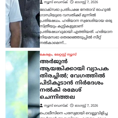
ന്യൂസ് ഡെസ്ക്
ഓഗസ്റ്റ്‌ 7, 2026
പൊലീസിനെ പരസ്യമായി വെല്ലുവിളിച്ച
അര്‍ജുന്‍ ആയങ്കിയെ എത്രയും വേഗം
പിടികൂടാന്‍ ആഭ്യന്തരമന്ത്രി രമേശ്
ചെന്നിത്തല നിര്‍ദേശം നല്‍കിയതിനെ
തുടര്‍ന്ന് സംസ്ഥാനത്ത് പൊലീസ്
പരിശോധന ശക്തമാക്കി.
കൊച്ചിയടക്കമുള്ള വിവിധ…
ട്രെൻഡിംഗ്
,
ദേശീയം
,
ലേറ്റസ്റ്റ് ന്യൂസ്
അയോധ്യ രാമക്ഷേത്ര
ഫണ്ടിൽ
ക്രമക്കേടില്ലെന്ന്
സർക്കാർ; 3,300 കോടി
രൂപയുടെ കണക്കുകൾ
ഓഡിറ്റ് ചെയ്തതായി
വിശദീകരണം
ന്യൂസ് ഡെസ്ക്
ഓഗസ്റ്റ്‌ 7, 2026