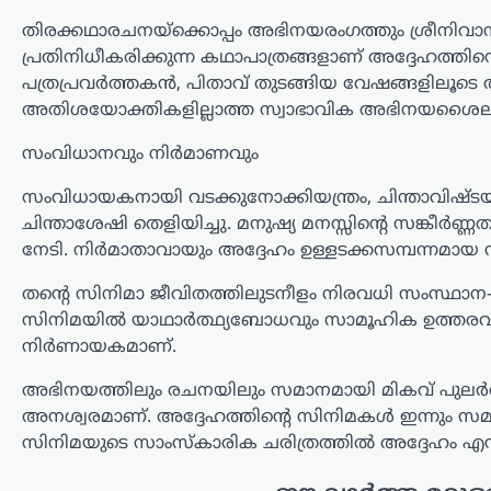
കേരളം
,
ലേറ്റസ്റ്റ് ന്യൂസ്
തിരക്കഥാരചനയ്ക്കൊപ്പം അഭിനയരംഗത്തും ശ്രീന
അര്‍ജുന്‍
പ്രതിനിധീകരിക്കുന്ന കഥാപാത്രങ്ങളാണ് അദ്ദേഹത്തി
ആയങ്കിക്കായി വ്യാപക
പത്രപ്രവർത്തകൻ, പിതാവ് തുടങ്ങിയ വേഷങ്ങളിലൂടെ അ
തിരച്ചില്‍; വേഗത്തില്‍
അതിശയോക്തികളില്ലാത്ത സ്വാഭാവിക അഭിനയശൈലി അ
പിടികൂടാന്‍ നിര്‍ദേശം
നല്‍കി രമേശ്
സംവിധാനവും നിർമാണവും
ചെന്നിത്തല
സംവിധായകനായി വടക്കുനോക്കിയന്ത്രം, ചിന്താവിഷ്ടയാ
ന്യൂസ് ഡെസ്ക്
ഓഗസ്റ്റ്‌ 7, 2026
ചിന്താശേഷി തെളിയിച്ചു. മനുഷ്യ മനസ്സിന്റെ സങ്കീർ
നേടി. നിർമാതാവായും അദ്ദേഹം ഉള്ളടക്കസമ്പന്നമായ
പൊലീസിനെ പരസ്യമായി വെല്ലുവിളിച്ച
അര്‍ജുന്‍ ആയങ്കിയെ എത്രയും വേഗം
തന്റെ സിനിമാ ജീവിതത്തിലുടനീളം നിരവധി സംസ്ഥാന-ദേ
പിടികൂടാന്‍ ആഭ്യന്തരമന്ത്രി രമേശ്
സിനിമയിൽ യാഥാർത്ഥ്യബോധവും സാമൂഹിക ഉത്തരവാദിത്
ചെന്നിത്തല നിര്‍ദേശം നല്‍കിയതിനെ
തുടര്‍ന്ന് സംസ്ഥാനത്ത് പൊലീസ്
നിർണായകമാണ്.
പരിശോധന ശക്തമാക്കി.
അഭിനയത്തിലും രചനയിലും സമാനമായി മികവ് പുല
കൊച്ചിയടക്കമുള്ള വിവിധ…
അനശ്വരമാണ്. അദ്ദേഹത്തിന്റെ സിനിമകൾ ഇന്നും സമൂഹത്
ട്രെൻഡിംഗ്
,
ദേശീയം
,
ലേറ്റസ്റ്റ് ന്യൂസ്
സിനിമയുടെ സാംസ്കാരിക ചരിത്രത്തിൽ അദ്ദേഹം എന്നു
അയോധ്യ രാമക്ഷേത്ര