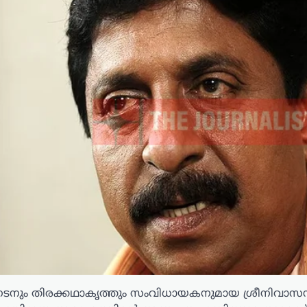
 നടനും തിരക്കഥാകൃത്തും സംവിധായകനുമായ ശ്രീനിവാസൻ