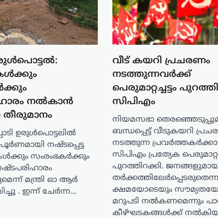
രുള്‍പൊട്ടല്‍:
വീട് കയറി പ്രചരണം
്‍ക്കും
നടത്തുന്നവർക്ക്
‍ക്കും
പെരുമാറ്റച്ചട്ടം പുറത്ത
ിഹാരം നൽകാൻ
സിപിഎം
ാ തീരുമാനം
നിയമസഭാ തെരഞ്ഞെടുപ്പു
ബന്ധപ്പെട്ട് വീടുകയറി പ്ര
ാടി ഉരുള്‍പൊട്ടലില്‍
നടത്തുന്ന പ്രവർത്തകർക്ക
പൂര്‍ണമായി നഷ്ടപ്പെട്ട
സിപിഎം പ്രത്യേക പെരുമാറ്റച്ച
ള്‍ക്കും സംരംഭകര്‍ക്കും
പുറത്തിറക്കി. ജനങ്ങളുമായ
ഷ്ടപരിഹാരം
തർക്കത്തിലേർപ്പെടരുതെന്നു
െന്ന് മന്ത്രി ഓ ആർ
ക്ഷമയോടെയും സൗമ്യതയ
ചു . ഇന്ന് ചേര്‍ന്ന…
മറുപടി നൽകണമെന്നും പാർട
കീഴ്ഘടകങ്ങൾക്ക് നൽകി