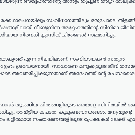
യിരുന്ന അദ്ദേഹത്തിന്റെ അന്ത്യം തൃപ്പൂണിത്തുറ താലൂക്ക
ിരക്കഥാരചനയിലും സംവിധാനത്തിലും ഒരുപോലെ തിളങ്
ങ്ങളിലായി നീണ്ടുനിന്ന അദ്ദേഹത്തിന്റെ സിനിമാ ജീവ
യായ നിരവധി ക്ലാസിക് ചിത്രങ്ങൾ സമ്മാനിച്ചു.
ക്കഥാകൃത്ത് എന്ന നിലയിലാണ്. സംവിധായകൻ സത്യൻ
െ അദ്ദേഹം ശ്രദ്ധേയനായി. സാധാരണ മനുഷ്യരുടെ ജീവിതസമ
യോടെ അവതരിപ്പിക്കുന്നതാണ് അദ്ദേഹത്തിന്റെ രചനാശ
, ഗോദ്ഫാദർ തുടങ്ങിയ ചിത്രങ്ങളിലൂടെ മലയാള സിനിമയിൽ 
ച്ചു. രാഷ്ട്രീയ കപടത, കുടുംബബന്ധങ്ങൾ, മനുഷ്യന്റെ
ലളിതമായ സംഭാഷണങ്ങളിലൂടെ പ്രേക്ഷകരിലേക്ക് എത്തി