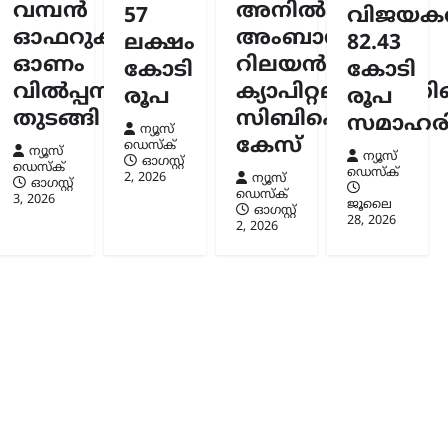
വമ്പൻ
അനിൽ
57
വിജയകര
സ്ക്
6
ഓഫറുകളുമായി
അംബാനിക്കും
ലക്ഷം
82.43
ഓണം
റിലയൻസ്
കോടി
കോടി
വിൽപ്പന
ക്യാപിറ്റലിനുമെതി
രൂപ
രൂപ
തുടങ്ങി
സിബിഐ
സമാഹരിച
ന്യൂസ്
കേസ്
ഡെസ്ക്
ന്യൂസ്
ന്യൂസ്
ഓഗസ്റ്റ്‌
ഡെസ്ക്
ഡെസ്ക്
2, 2026
ന്യൂസ്
ഓഗസ്റ്റ്‌
ഡെസ്ക്
3, 2026
ജൂലൈ
ഓഗസ്റ്റ്‌
28, 2026
2, 2026