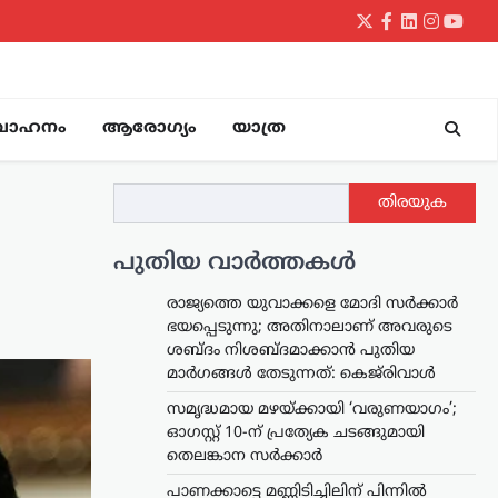
Twitter
Facebook
LinkedIn
Instagr
yout
വാഹനം
ആരോഗ്യം
യാത്ര
തിരയുക
പുതിയ വാർത്തകൾ
രാജ്യത്തെ യുവാക്കളെ മോദി സർക്കാർ
ഭയപ്പെടുന്നു; അതിനാലാണ് അവരുടെ
ശബ്ദം നിശബ്ദമാക്കാൻ പുതിയ
മാർഗങ്ങൾ തേടുന്നത്: കെജ്‌രിവാൾ
സമൃദ്ധമായ മഴയ്ക്കായി ‘വരുണയാഗം’;
ഓഗസ്റ്റ് 10-ന് പ്രത്യേക ചടങ്ങുമായി
തെലങ്കാന സർക്കാർ
പാണക്കാട്ടെ മണ്ണിടിച്ചിലിന് പിന്നിൽ