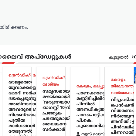
ിരിക്കണം.
ലൈവ് അപ്‌ഡേറ്റുകൾ
കൂടുതൽ
ട്രെൻഡിംഗ്
,
ദേശീയം
ട്രെൻഡിംഗ്
,
കേരളം
,
രാജ്യത്തെ
ദേശീയം
കേരളം
,
മലപ്പുറം
തിരുവനന്തപ
യുവാക്കളെ
സമൃദ്ധമായ
മോദി സർക്കാർ
പാണക്കാട്ടെ
വാർത്തകൾ
മഴയ്ക്കായി
ഭയപ്പെടുന്നു;
മണ്ണിടിച്ചിലിന്
വീട്ടുപടിക
‘വരുണയാഗം’;
അതിനാലാണ്
പിന്നിൽ
പെൻഷൻ
ഓഗസ്റ്റ് 10-ന്
അവരുടെ ശബ്ദം
അനധികൃത
വിതരണം
പ്രത്യേക
നിശബ്ദമാക്കാൻ
പാറപൊട്ടിക്കൽ:
നിർത്തുന്ന
ചടങ്ങുമായി
പുതിയ
പി.കെ.
അനീതി; ഉ
തെലങ്കാന
മാർഗങ്ങൾ
കുഞ്ഞാലിക്കുട്ടി
പിൻവലിക്
സർക്കാർ
തേടുന്നത്:
പിണറായി
ന്യൂസ് ഡെസ്ക്