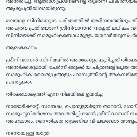
അന്തരിച്ചു. ആരോഗ്യപ്രശ്നങ്ങളെ തുടർന്ന് ചികിത്സയിലാ
ആശുപത്രിയിലായിരുന്നു.
ട്രെൻഡിംഗ്
,
ലേറ്റസ്റ്റ് ന്യൂസ്
മലയാള സിനിമയുടെ ചരിത്രത്തിൽ അഭിനയത്തിലും ത
രാഹുൽ ഗാന്ധിയുടെ
അപൂർവ പ്രതിഭയാണ് ശ്രീനിവാസൻ. നാല്പതിലധികം വർഷ
വസതിക്ക് മുന്നിൽ
സിനിമയ്ക്ക് സാമൂഹികബോധമുള്ള, യാഥാർത്ഥ്യസ്പർശി
പ്രതിഷേധം;
ആരംഭകാലം
കോൺഗ്രസ് സീറ്റ്
വാഗ്ദാനം ചെയ്ത് പണം
ശ്രീനിവാസൻ സിനിമയിൽ അരങ്ങേറ്റം കുറിച്ചത് തിര
അന്തിക്കാടുമായി ചേർന്ന് ഒരുക്കിയ ചിത്രങ്ങളിലൂട
തട്ടിയെന്ന് ആരോപണം
സാമൂഹിക വൈരുധ്യങ്ങളും ഹാസ്യത്തിന്റെ അകമ്പടി
ന്യൂസ് ഡെസ്ക്
ഓഗസ്റ്റ്‌ 7, 2026
പ്രത്യേകത.
ലോക്സഭാ പ്രതിപക്ഷ നേതാവ് രാഹുൽ
ഗാന്ധിയുടെ വസതിക്ക് മുന്നിൽ
തിരക്കഥാകൃത്ത് എന്ന നിലയിലെ ഉയർച്ച
പ്രതിഷേധം. ഹരിയാന സ്വദേശിയായ ഒരു
നാടോടിക്കാറ്റ്, സന്ദേശം, പൊന്മുട്ടയിടുന്ന താറാവ്
സ്ത്രീയും കുട്ടികളുമാണ്
പ്രതിഷേധവുമായി എത്തിയത്. ഹരിയാന
സാമൂഹ്യവിമർശനം അവതരിപ്പിക്കാൻ ശ്രീനിവാസന് സാധി
നിയമസഭാ തെരഞ്ഞെടുപ്പിൽ സീറ്റ്
അഹങ്കാരം, നൈതികത തുടങ്ങിയ വിഷയങ്ങൾ അദ്ദേഹം 
നൽകാമെന്ന്…
നടനായുള്ള യാത്ര