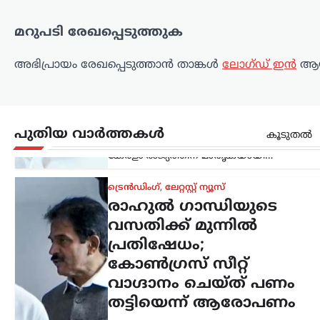
വാഗ്ദാനം ചെയ്ത് പണം
തട്ടിയെന്ന് ആരോപണം
മറുപടി രേഖപ്പെടുത്തുക
ന്യൂസ് ഡെസ്ക്
ഓഗസ്റ്റ്‌ 7, 2026
അഭിപ്രായം രേഖപ്പെടുത്താ‍ൻ താങ്കൾ
ലോഗ്ഡ് ഇൻ
ആയ
ലോക്സഭാ പ്രതിപക്ഷ നേതാവ് രാഹുൽ
ഗാന്ധിയുടെ വസതിക്ക് മുന്നിൽ
പ്രതിഷേധം. ഹരിയാന സ്വദേശിയായ ഒരു
സ്ത്രീയും കുട്ടികളുമാണ്
പ്രതിഷേധവുമായി എത്തിയത്. ഹരിയാന
പുതിയ വാർത്തകൾ
കൂടുതൽ
നിയമസഭാ തെരഞ്ഞെടുപ്പിൽ സീറ്റ്
നൽകാമെന്ന്…
കേരളം
,
ലേറ്റസ്റ്റ് ന്യൂസ്
അര്‍ജുന്‍
ആയങ്കിക്കായി വ്യാപക
തിരച്ചില്‍; വേഗത്തില്‍
പിടികൂടാന്‍ നിര്‍ദേശം
നല്‍കി രമേശ്
ചെന്നിത്തല