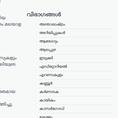
്
വിഭാഗങ്ങൾ
ങിയ
ിതം മലയാള
അന്താരാഷ്ട്രം
അറിയിപ്പുകൾ
ആരോഗ്യം
ആലപ്പുഴ
സ്യകളും
ഇടുക്കി
ൈലിയുടെ
എഡിറ്റോറിയൽ
എറണാകുളം
കണ്ണൂർ
ശക്തമായ
കർണാടക
കായികം
ച്ചു.
കാസർഗോഡ്
കേരളം