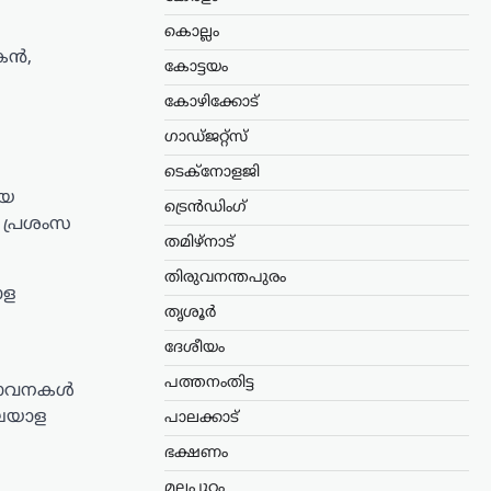
കൊല്ലം
പകൻ,
കോട്ടയം
കോഴിക്കോട്
ഗാഡ്ജറ്റ്സ്
ടെക്നോളജി
ായ
ട്രെൻഡിംഗ്
ക പ്രശംസ
തമിഴ്നാട്
തിരുവനന്തപുരം
ാള
തൃശൂർ
ദേശീയം
പത്തനംതിട്ട
ംഭാവനകൾ
മലയാള
പാലക്കാട്
ഭക്ഷണം
മലപ്പുറം