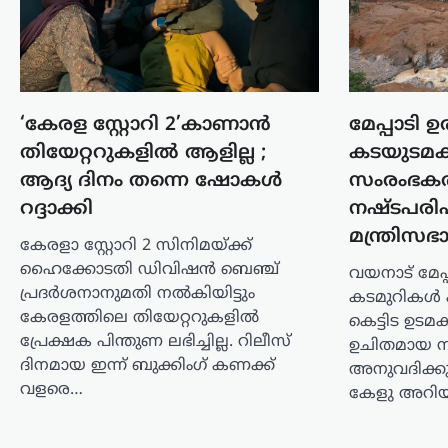
നിർത്തുന്നത് അനീതി;
ഉത്തരവ്
പിൻവലിക്കണമെന്ന്
പിണറായി വിജയൻ
ന്യൂസ് ഡെസ്ക്
ഓഗസ്റ്റ്‌ 7, 2026
‘കേരള സ്റ്റോറി 2’കാണാൻ
മേപ്പാടി ഉ
സഹകരണ ബാങ്കുകൾ മുഖേന
തിയേറ്ററുകളിൽ ആളില്ല ;
കടയുടമകള
ഗുണഭോക്താക്കളുടെ വീടുകളിലെത്തി
ആദ്യ ദിനം തന്നെ ഷോകൾ
സംരംഭകര്
ക്ഷേമപെൻഷൻ വിതരണം ചെയ്യുന്ന
റദ്ദാക്കി
നഷ്ടപര
സംവിധാനം അവസാനിപ്പിക്കാനുള്ള
സർക്കാർ നടപടിയെ വിമർശിച്ച്
മന്ത്രിസഭ
കേരളാ സ്റ്റോറി 2 സിനിമയ്ക്ക്
പ്രതിപക്ഷ നേതാവ് പിണറായി വിജയൻ.
ഹൈക്കോടതി ഡിവിഷൻ ബെഞ്ച്
വയനാട് മേപ്പ
കേരളം രാജ്യത്തിന് മാതൃകയായി…
പ്രദർശനാനുമതി നൽകിയിട്ടും
കടമുറികള്‍ 
കേരളത്തിലെ തിയേറ്ററുകളിൽ
ട്രെൻഡിംഗ്
,
ലേറ്റസ്റ്റ് ന്യൂസ്
കെട്ടിട ഉടമക
പ്രേക്ഷക പിന്തുണ ലഭിച്ചില്ല. റിലീസ്
രാഹുൽ ഗാന്ധിയുടെ
ഉചിതമായ ന
ദിനമായ ഇന്ന് ബുക്കിംഗ് കണക്ക്
വസതിക്ക് മുന്നിൽ
അനുവദിക്കുമ
വളരെ…
കേളു അറിയിച്
പ്രതിഷേധം;
കോൺഗ്രസ് സീറ്റ്