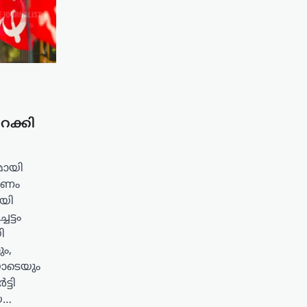
ിറക്കി
മായി
ചരണം
ായി
ട്ടം
ി
ം,
ോടെയും
്ടി
യ…