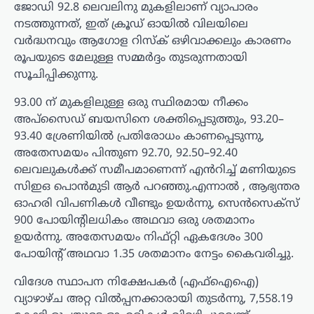
ജോഡി 92.8 ലെവലിനു മുകളിലാണ് വ്യാപാരം
നടത്തുന്നത്, ഇത് ക്രൂഡ് ഓയിൽ വിലയിലെ
വർദ്ധനവും ആഗോള റിസ്ക് ഒഴിവാക്കലും കാരണം
രൂപയുടെ മേലുള്ള സമ്മർദ്ദം തുടരുന്നതായി
സൂചിപ്പിക്കുന്നു.
93.00 ന് മുകളിലുള്ള ഒരു സ്ഥിരമായ നീക്കം
അപ്‌സൈഡ് ബയസിനെ ശക്തിപ്പെടുത്തും, 93.20–
93.40 ശ്രേണിയിൽ പ്രതിരോധം കാണപ്പെടുന്നു,
അതേസമയം പിന്തുണ 92.70, 92.50–92.40
ലെവലുകൾക്ക് സമീപമാണെന്ന് എൻറിച്ച് മണിയുടെ
സിഇഒ പൊൻമുടി ആർ പറഞ്ഞു.എന്നാൽ , ആഭ്യന്തര
ഓഹരി വിപണികൾ വീണ്ടും ഉയർന്നു, സെൻസെക്സ്
900 പോയിന്റിലധികം അഥവാ ഒരു ശതമാനം
ഉയർന്നു. അതേസമയം നിഫ്റ്റി ഏകദേശം 300
പോയിന്റ് അഥവാ 1.35 ശതമാനം നേട്ടം കൈവരിച്ചു.
വിദേശ സ്ഥാപന നിക്ഷേപകർ (എഫ്‌ഐഐ)
വ്യാഴാഴ്ച അറ്റ ​​വിൽപ്പനക്കാരായി തുടർന്നു, 7,558.19