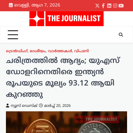
Skip
വെള്ളി, ആഗ 7, 2026
Twitter
Facebook
LinkedIn
Instagr
yout
to
content
ട്രെൻഡിംഗ്
,
ദേശീയം
,
വാർത്തകൾ
,
വിപണി
ചരിത്രത്തിൽ ആദ്യം; യുഎസ്
ഡോളറിനെതിരെ ഇന്ത്യൻ
രൂപയുടെ മൂല്യം 93.12 ആയി
കുറഞ്ഞു
ന്യൂസ് ഡെസ്ക്
മാർച്ച്‌ 20, 2026