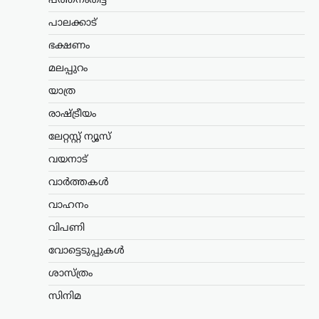
പത്തനംതിട്ട
ചെന്നിത്തല
പാലക്കാട്
ന്യൂസ് ഡെസ്ക്
ഓഗസ്റ്റ്‌ 7, 2026
ഭക്ഷണം
പൊലീസിനെ പരസ്യമായി വെല്ലുവിളിച്ച
അര്‍ജുന്‍ ആയങ്കിയെ എത്രയും വേഗം
മലപ്പുറം
പിടികൂടാന്‍ ആഭ്യന്തരമന്ത്രി രമേശ്
യാത്ര
ചെന്നിത്തല നിര്‍ദേശം നല്‍കിയതിനെ
തുടര്‍ന്ന് സംസ്ഥാനത്ത് പൊലീസ്
രാഷ്ട്രീയം
പരിശോധന ശക്തമാക്കി.
കൊച്ചിയടക്കമുള്ള വിവിധ…
ലേറ്റസ്റ്റ് ന്യൂസ്
വയനാട്
ട്രെൻഡിംഗ്
,
ദേശീയം
,
ലേറ്റസ്റ്റ് ന്യൂസ്
അയോധ്യ രാമക്ഷേത്ര
വാർത്തകൾ
ഫണ്ടിൽ ക്രമക്കേടില്ലെന്ന്
വാഹനം
സർക്കാർ; 3,300 കോടി
വിപണി
രൂപയുടെ കണക്കുകൾ
ഓഡിറ്റ് ചെയ്തതായി
വോട്ടെടുപ്പുകൾ
വിശദീകരണം
ശാസ്ത്രം
ന്യൂസ് ഡെസ്ക്
ഓഗസ്റ്റ്‌ 7, 2026
സിനിമ
അയോധ്യ രാമക്ഷേത്രത്തിനായി ലഭിച്ച