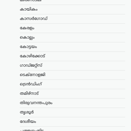
സ്വാതന്ത്ര്യദിന
കർണാടക
പ്രസംഗത്തിൽ
കായികം
വിദ്യാർത്ഥികൾക്ക്
കാസർഗോഡ്
പ്രാധാന്യം നൽകണമെന്ന്
സിജെപി; രാജ്യവ്യാപക
കേരളം
ക്യാമ്പെയ്ൻ പ്രഖ്യാപിച്ചു
കൊല്ലം
ന്യൂസ് ഡെസ്ക്
ഓഗസ്റ്റ്‌ 7, 2026
കോട്ടയം
വരുന്ന സ്വാതന്ത്ര്യദിനത്തിൽ പ്രധാനമന്ത്രി
നരേന്ദ്ര മോദി വിദ്യാർത്ഥികളെയും
കോഴിക്കോട്
യുവജനങ്ങളെയും പ്രത്യേകമായി
ഗാഡ്ജറ്റ്സ്
അഭിസംബോധന ചെയ്യണമെന്നും
രാജ്യത്തിന്റെ ഭാവിയുമായി ബന്ധപ്പെട്ട
ടെക്നോളജി
വികസന നയങ്ങൾ
വിശദീകരിക്കണമെന്നും കോക്ക്റോച്ച്
ട്രെൻഡിംഗ്
ജനതാ പാർട്ടി (സിജെപി)…
തമിഴ്നാട്
കേരളം
,
ലേറ്റസ്റ്റ് ന്യൂസ്
തിരുവനന്തപുരം
അര്‍ജുന്‍ ആയങ്കിക്കായി
തൃശൂർ
വ്യാപക തിരച്ചില്‍;
ദേശീയം
വേഗത്തില്‍ പിടികൂടാന്‍
നിര്‍ദേശം നല്‍കി രമേശ്