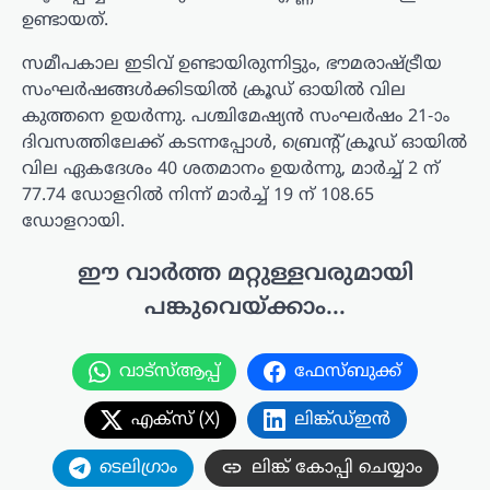
ഉണ്ടായത്.
സമീപകാല ഇടിവ് ഉണ്ടായിരുന്നിട്ടും, ഭൗമരാഷ്ട്രീയ
സംഘർഷങ്ങൾക്കിടയിൽ ക്രൂഡ് ഓയിൽ വില
കുത്തനെ ഉയർന്നു. പശ്ചിമേഷ്യൻ സംഘർഷം 21-ാം
ദിവസത്തിലേക്ക് കടന്നപ്പോൾ, ബ്രെന്റ് ക്രൂഡ് ഓയിൽ
വില ഏകദേശം 40 ശതമാനം ഉയർന്നു, മാർച്ച് 2 ന്
77.74 ഡോളറിൽ നിന്ന് മാർച്ച് 19 ന് 108.65
ഡോളറായി.
ഈ വാർത്ത മറ്റുള്ളവരുമായി
പങ്കുവെയ്ക്കാം...
വാട്സ്ആപ്പ്
ഫേസ്ബുക്ക്
എക്സ് (X)
ലിങ്ക്ഡ്ഇൻ
ടെലിഗ്രാം
ലിങ്ക് കോപ്പി ചെയ്യാം