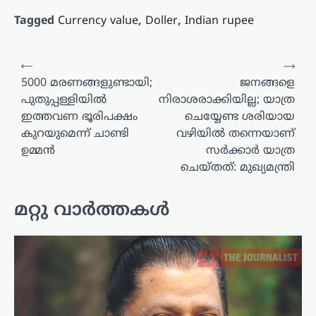
Tagged
Currency value
,
Doller
,
Indian rupee
പോസ്റ്റുകളിലൂടെ
⟵
⟶
5000 മരണങ്ങളുണ്ടായി;
ജനങ്ങളെ
പുതുപ്പള്ളിയിൽ
നിരാശരാക്കിയില്ല; യാത്ര
ഇത്തവണ ഭൂരിപക്ഷം
ചെയ്യേണ്ട ശരിയായ
കുറയുമെന്ന് ചാണ്ടി
വഴിയിൽ തന്നെയാണ്
ഉമ്മൻ
സർക്കാർ യാത്ര
ചെയ്തത്: മുഖ്യമന്ത്രി
മറ്റു വാർത്തകൾ