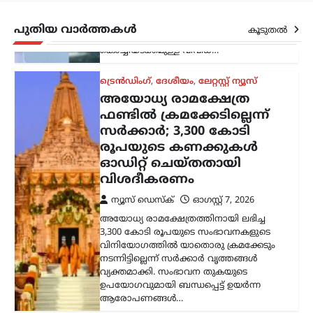
3,300 കോടി രൂപയുടെ സംഭാവനകളുടെ
വിനിയോഗത്തിൽ യാതൊരു ക്രമക്കേടും
നടന്നിട്ടില്ലെന്ന് സർക്കാർ വൃത്തങ്ങൾ
പുതിയ വാർത്തകൾ
കൂടുതൽ
വ്യക്തമാക്കി. സംഭാവന തുകയുടെ
ഉപയോഗവുമായി ബന്ധപ്പെട്ട് ഉയർന്ന
ആരോപണങ്ങൾ…
കായികം
ടൊറന്റോ മാസ്റ്റേഴ്സ്:
സബലെങ്കയും
സ്വിയാടെക്കും
പ്രീക്വാർട്ടറിൽ; പെഗുലയും
മുന്നേറി
ന്യൂസ് ഡെസ്ക്
ഓഗസ്റ്റ്‌ 7, 2026
ഡബ്ല്യുടിഎ ടൊറന്റോ മാസ്റ്റേഴ്സ് ടെന്നീസ്
ടൂർണമെന്റിൽ ലോക ഒന്നാം നമ്പർ താരം
അരിന സബലെങ്ക പ്രീക്വാർട്ടറിലേക്ക്
മുന്നേറി. നാലാം റൗണ്ടിൽ ചൈനയുടെ
ഷാങ് ഷുവായിയെ 6-3, 6-4…
ട്രെൻഡിംഗ്
,
ദേശീയം
,
രാഷ്ട്രീയം