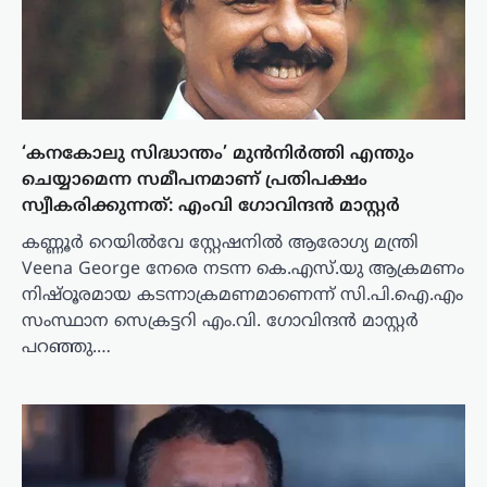
‘കനകോലു സിദ്ധാന്തം’ മുൻനിർത്തി എന്തും
ചെയ്യാമെന്ന സമീപനമാണ് പ്രതിപക്ഷം
സ്വീകരിക്കുന്നത്: എംവി ഗോവിന്ദൻ മാസ്റ്റർ
കണ്ണൂർ റെയിൽവേ സ്റ്റേഷനിൽ ആരോഗ്യ മന്ത്രി
Veena George നേരെ നടന്ന കെ.എസ്.യു ആക്രമണം
നിഷ്ഠൂരമായ കടന്നാക്രമണമാണെന്ന് സി.പി.ഐ.എം
സംസ്ഥാന സെക്രട്ടറി എം.വി. ഗോവിന്ദൻ മാസ്റ്റർ
പറഞ്ഞു.…