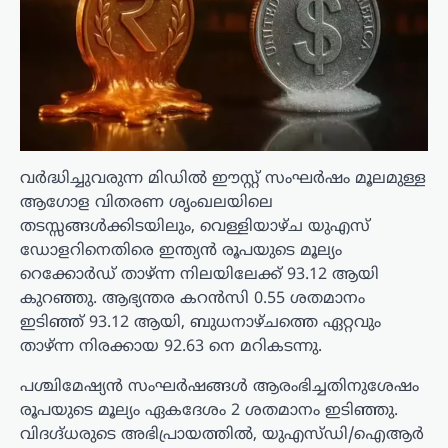
വർദ്ധിച്ചുവരുന്ന മിഡിൽ ഈസ്റ്റ് സംഘർഷം മൂലമുള്ള
ആഗോള വിതരണ ശൃംഖലയിലെ
തടസ്സങ്ങൾക്കിടയിലും, വെള്ളിയാഴ്ച യുഎസ്
ഡോളറിനെതിരെ ഇന്ത്യൻ രൂപയുടെ മൂല്യം
റെക്കോർഡ് താഴ്ന്ന നിലയിലേക്ക് 93.12 ആയി
കുറഞ്ഞു. ആഭ്യന്തര കറൻസി 0.55 ശതമാനം
ഇടിഞ്ഞ് 93.12 ആയി, ബുധനാഴ്ചത്തെ ഏറ്റവും
താഴ്ന്ന നിരക്കായ 92.63 നെ മറികടന്നു.
പശ്ചിമേഷ്യൻ സംഘർഷങ്ങൾ ആരംഭിച്ചതിനുശേഷം
രൂപയുടെ മൂല്യം ഏകദേശം 2 ശതമാനം ഇടിഞ്ഞു.
വിദഗ്ദ്ധരുടെ അഭിപ്രായത്തിൽ, യുഎസ്ഡി/ഐആർ