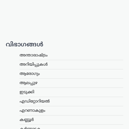
വിനിയോഗത്തിൽ യാതൊരു ക്രമക്കേടും
നടന്നിട്ടില്ലെന്ന് സർക്കാർ വൃത്തങ്ങൾ
വ്യക്തമാക്കി. സംഭാവന തുകയുടെ
ഉപയോഗവുമായി ബന്ധപ്പെട്ട് ഉയർന്ന
ആരോപണങ്ങൾ…
കായികം
വിഭാഗങ്ങൾ
ടൊറന്റോ മാസ്റ്റേഴ്സ്:
സബലെങ്കയും
അന്താരാഷ്ട്രം
സ്വിയാടെക്കും
പ്രീക്വാർട്ടറിൽ; പെഗുലയും
അറിയിപ്പുകൾ
മുന്നേറി
ആരോഗ്യം
ന്യൂസ് ഡെസ്ക്
ഓഗസ്റ്റ്‌ 7, 2026
ആലപ്പുഴ
ഡബ്ല്യുടിഎ ടൊറന്റോ മാസ്റ്റേഴ്സ് ടെന്നീസ്
ഇടുക്കി
ടൂർണമെന്റിൽ ലോക ഒന്നാം നമ്പർ താരം
അരിന സബലെങ്ക പ്രീക്വാർട്ടറിലേക്ക്
എഡിറ്റോറിയൽ
മുന്നേറി. നാലാം റൗണ്ടിൽ ചൈനയുടെ
ഷാങ് ഷുവായിയെ 6-3, 6-4…
എറണാകുളം
കണ്ണൂർ
ട്രെൻഡിംഗ്
,
ദേശീയം
,
രാഷ്ട്രീയം