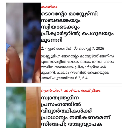
സ്വാതന്ത്ര്യദിന
പ്രസംഗത്തിൽ
വിദ്യാർത്ഥികൾക്ക്
പ്രാധാന്യം നൽകണമെന്ന്
സിജെപി; രാജ്യവ്യാപക
ക്യാമ്പെയ്ൻ പ്രഖ്യാപിച്ചു
ന്യൂസ് ഡെസ്ക്
ഓഗസ്റ്റ്‌ 7, 2026
വരുന്ന സ്വാതന്ത്ര്യദിനത്തിൽ പ്രധാനമന്ത്രി
നരേന്ദ്ര മോദി വിദ്യാർത്ഥികളെയും
യുവജനങ്ങളെയും പ്രത്യേകമായി
അഭിസംബോധന ചെയ്യണമെന്നും
രാജ്യത്തിന്റെ ഭാവിയുമായി ബന്ധപ്പെട്ട
വികസന നയങ്ങൾ
വിശദീകരിക്കണമെന്നും കോക്ക്റോച്ച്
ജനതാ പാർട്ടി (സിജെപി)…
കേരളം
,
ലേറ്റസ്റ്റ് ന്യൂസ്
അര്‍ജുന്‍ ആയങ്കിക്കായി
വ്യാപക തിരച്ചില്‍;
വേഗത്തില്‍ പിടികൂടാന്‍