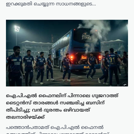
ഇറക്കുമതി ചെയ്യുന്ന സാധനങ്ങളുടെ…
ഐ.പി.എൽ ഫൈനലിന് പിന്നാലെ ഗുജറാത്ത്
ടൈറ്റൻസ് താരങ്ങൾ സഞ്ചരിച്ച ബസിന്
തീപിടിച്ചു; വൻ ദുരന്തം ഒഴിവായത്
തലനാരിഴയ്ക്ക്
പത്തൊൻപതാമത് ഐ.പി.എൽ ഫൈനൽ