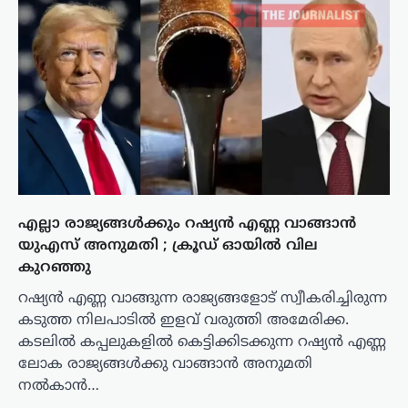
എല്ലാ രാജ്യങ്ങൾക്കും റഷ്യൻ എണ്ണ വാങ്ങാൻ
യുഎസ് അനുമതി ; ക്രൂഡ് ഓയിൽ വില
കുറഞ്ഞു
റഷ്യൻ എണ്ണ വാങ്ങുന്ന രാജ്യങ്ങളോട് സ്വീകരിച്ചിരുന്ന
കടുത്ത നിലപാടിൽ ഇളവ് വരുത്തി അമേരിക്ക.
കടലിൽ കപ്പലുകളിൽ കെട്ടിക്കിടക്കുന്ന റഷ്യൻ എണ്ണ
ലോക രാജ്യങ്ങൾക്കു വാങ്ങാൻ അനുമതി
നൽകാൻ…