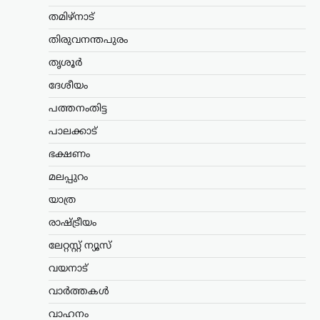
പുറത്തുവിട്ട് റഷ്യ
തമിഴ്നാട്
ന്യൂസ് ഡെസ്ക്
ഓഗസ്റ്റ്‌ 7, 2026
തിരുവനന്തപുരം
ഉക്രെയ്ന്‍ യുദ്ധത്തിനിടെ മുൻനിര
മേഖലയിലെ സൈനിക
തൃശൂർ
ലക്ഷ്യങ്ങൾക്കെതിരെ FAB ഗ്ലൈഡ്
ബോംബുകൾ ഉപയോഗിച്ച് നടത്തിയ
ദേശീയം
ആക്രമണങ്ങളുടെ ദൃശ്യങ്ങൾ റഷ്യൻ
പത്തനംതിട്ട
പ്രതിരോധ മന്ത്രാലയം പുറത്തുവിട്ടു.
ഉക്രേനിയൻ സൈന്യത്തിന്റെ കമാൻഡ്…
പാലക്കാട്
ഭക്ഷണം
ട്രെൻഡിംഗ്
,
ദേശീയം
,
ലേറ്റസ്റ്റ് ന്യൂസ്
യുപിഐ ചാർജ് നീക്കം
മലപ്പുറം
പിൻവലിക്കണം;
യാത്ര
കേന്ദ്രത്തിനെതിരെ
സിപിഎം
രാഷ്ട്രീയം
ന്യൂസ് ഡെസ്ക്
ഓഗസ്റ്റ്‌ 8, 2026
ലേറ്റസ്റ്റ് ന്യൂസ്
യുപിഐ ഇടപാടുകൾക്ക് ചാർജ്
വയനാട്
ഏർപ്പെടുത്താൻ കേന്ദ്ര സർക്കാർ നീക്കം
വാർത്തകൾ
നടത്തുന്നതായി ഉയരുന്ന
റിപ്പോർട്ടുകൾക്കെതിരെ സിപിഎം
വാഹനം
രംഗത്ത്. ഡിജിറ്റൽ ഇന്ത്യയുടെ ഭാഗമായി