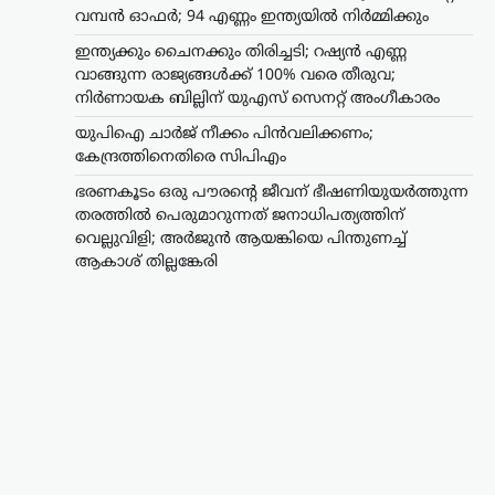
വമ്പൻ ഓഫർ; 94 എണ്ണം ഇന്ത്യയിൽ നിർമ്മിക്കും
ഇന്ത്യക്കും ചൈനക്കും തിരിച്ചടി; റഷ്യൻ എണ്ണ
വാങ്ങുന്ന രാജ്യങ്ങൾക്ക് 100% വരെ തീരുവ;
നിർണായക ബില്ലിന് യുഎസ് സെനറ്റ് അംഗീകാരം
യുപിഐ ചാർജ് നീക്കം പിൻവലിക്കണം;
കേന്ദ്രത്തിനെതിരെ സിപിഎം
ഭരണകൂടം ഒരു പൗരന്റെ ജീവന് ഭീഷണിയുയര്‍ത്തുന്ന
തരത്തില്‍ പെരുമാറുന്നത് ജനാധിപത്യത്തിന്
വെല്ലുവിളി; അര്‍ജുന്‍ ആയങ്കിയെ പിന്തുണച്ച്
ആകാശ് തില്ലങ്കേരി
കണ്ണൂർ
,
കേരളം
,
ട്രെൻഡിംഗ്
,
ലേറ്റസ്റ്റ് ന്യൂസ്
ഭരണകൂടം ഒരു പൗരന്റെ