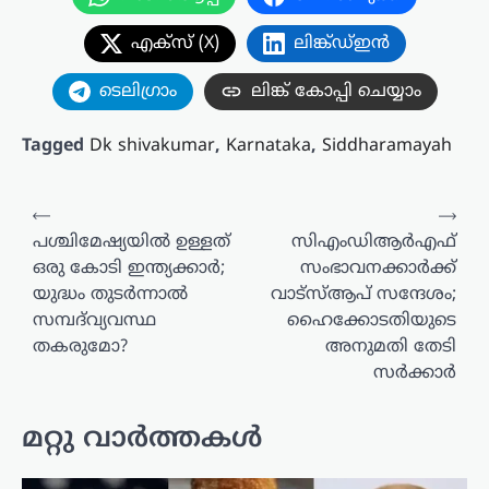
എക്സ് (X)
ലിങ്ക്ഡ്ഇൻ
ടെലിഗ്രാം
ലിങ്ക് കോപ്പി ചെയ്യാം
Tagged
Dk shivakumar
,
Karnataka
,
Siddharamayah
പോസ്റ്റുകളിലൂടെ
⟵
⟶
പശ്ചിമേഷ്യയിൽ ഉള്ളത്
സിഎംഡിആർഎഫ്
ഒരു കോടി ഇന്ത്യക്കാർ;
സംഭാവനക്കാർക്ക്
യുദ്ധം തുടർന്നാൽ
വാട്‌സ്ആപ് സന്ദേശം;
സമ്പദ്‌വ്യവസ്ഥ
ഹൈക്കോടതിയുടെ
തകരുമോ?
അനുമതി തേടി
സർക്കാർ
മറ്റു വാർത്തകൾ