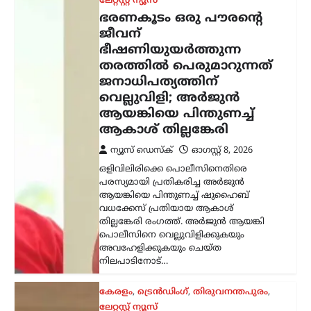
പൊലീസിനെ വെല്ലുവിളിക്കുകയും
അവഹേളിക്കുകയും ചെയ്ത
നിലപാടിനോട്…
കേരളം
,
ട്രെൻഡിംഗ്
,
തിരുവനന്തപുരം
,
ലേറ്റസ്റ്റ് ന്യൂസ്
സ്വാതന്ത്ര്യദിനാഘോഷങ്ങളിൽ
വന്ദേമാതരം പൂർണമായി
ആലപിക്കണം;
നിർദേശവുമായി
സംസ്ഥാന സർക്കാർ
ന്യൂസ് ഡെസ്ക്
ഓഗസ്റ്റ്‌ 8, 2026
സ്വാതന്ത്ര്യദിനാഘോഷങ്ങളിൽ
വന്ദേമാതരം മുഴുവനായും
ആലപിക്കണമെന്ന നിർദേശവുമായി
സംസ്ഥാന സർക്കാർ. ചീഫ് സെക്രട്ടറി
തദ്ദേശ വകുപ്പ് സെക്രട്ടറിക്ക് നൽകിയ
കത്തിലൂടെയാണ് നിർദേശം
കൈമാറിയത്. കേന്ദ്ര സർക്കാർ
വന്ദേമാതരം ആലപിക്കുന്നതുമായി…