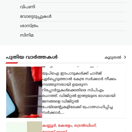
ജനങ്ങളെ ഡിജിറ്റൽ
വിപണി
പേയ്‌മെന്റുകളിലേക്ക് പ്രോത്സാഹിപ്പിച്ച
സർക്കാർ,…
വോട്ടെടുപ്പുകൾ
ശാസ്ത്രം
കണ്ണൂർ
,
കേരളം
,
ട്രെൻഡിംഗ്
,
സിനിമ
ലേറ്റസ്റ്റ് ന്യൂസ്
ഭരണകൂടം ഒരു പൗരന്റെ
ജീവന്
ഭീഷണിയുയര്‍ത്തുന്ന
പുതിയ വാർത്തകൾ
കൂടുതൽ
തരത്തില്‍ പെരുമാറുന്നത്
ജനാധിപത്യത്തിന്
വെല്ലുവിളി; അര്‍ജുന്‍
ആയങ്കിയെ പിന്തുണച്ച്
ആകാശ് തില്ലങ്കേരി
ന്യൂസ് ഡെസ്ക്
ഓഗസ്റ്റ്‌ 8, 2026
ഒളിവിലിരിക്കെ പൊലീസിനെതിരെ
പരസ്യമായി പ്രതികരിച്ച അര്‍ജുന്‍
ആയങ്കിയെ പിന്തുണച്ച് ഷുഹൈബ്
വധക്കേസ് പ്രതിയായ ആകാശ്
തില്ലങ്കേരി രംഗത്ത്. അര്‍ജുന്‍ ആയങ്കി