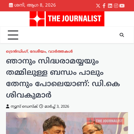
Skip
ശനി, ആഗ 8, 2026
Twitter
Facebook
LinkedIn
Instagr
yout
to
content
ട്രെൻഡിംഗ്
,
ദേശീയം
,
വാർത്തകൾ
ഞാനും സിദ്ധരാമയ്യയും
തമ്മിലുള്ള ബന്ധം പാലും
തേനും പോലെയാണ്: ഡി.കെ
ശിവകുമാർ
ന്യൂസ് ഡെസ്ക്
മാർച്ച്‌ 3, 2026