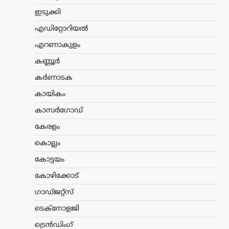
വന്ദേമാതരം പൂർണമായി
ഇടുക്കി
ആലപിക്കണം;
നിർദേശവുമായി
എഡിറ്റോറിയൽ
സംസ്ഥാന സർക്കാർ
എറണാകുളം
ന്യൂസ് ഡെസ്ക്
ഓഗസ്റ്റ്‌ 8, 2026
കണ്ണൂർ
സ്വാതന്ത്ര്യദിനാഘോഷങ്ങളിൽ
കർണാടക
വന്ദേമാതരം മുഴുവനായും
ആലപിക്കണമെന്ന നിർദേശവുമായി
കായികം
സംസ്ഥാന സർക്കാർ. ചീഫ് സെക്രട്ടറി
തദ്ദേശ വകുപ്പ് സെക്രട്ടറിക്ക് നൽകിയ
കാസർഗോഡ്
കത്തിലൂടെയാണ് നിർദേശം
കേരളം
കൈമാറിയത്. കേന്ദ്ര സർക്കാർ
വന്ദേമാതരം ആലപിക്കുന്നതുമായി…
കൊല്ലം
കോട്ടയം
അന്താരാഷ്ട്രം
,
ട്രെൻഡിംഗ്
,
ലേറ്റസ്റ്റ് ന്യൂസ്
കോഴിക്കോട്
ഉക്രെയ്നിലെ സൈനിക
ഗാഡ്ജറ്റ്സ്
ലക്ഷ്യങ്ങൾ നിരപ്പാക്കാൻ
FAB ഗ്ലൈഡ് ബോംബ്
ടെക്നോളജി
ആക്രമണം; ദൃശ്യങ്ങൾ
ട്രെൻഡിംഗ്