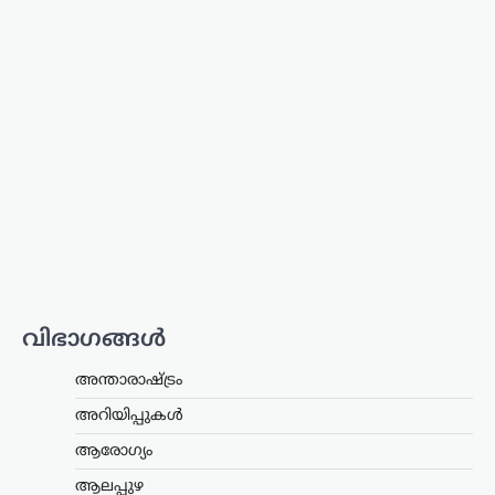
ജീവന്
ഭീഷണിയുയര്‍ത്തുന്ന
തരത്തില്‍ പെരുമാറുന്നത്
ജനാധിപത്യത്തിന്
വെല്ലുവിളി; അര്‍ജുന്‍
ആയങ്കിയെ പിന്തുണച്ച്
ആകാശ് തില്ലങ്കേരി
ന്യൂസ് ഡെസ്ക്
ഓഗസ്റ്റ്‌ 8, 2026
ഒളിവിലിരിക്കെ പൊലീസിനെതിരെ
പരസ്യമായി പ്രതികരിച്ച അര്‍ജുന്‍
ആയങ്കിയെ പിന്തുണച്ച് ഷുഹൈബ്
വധക്കേസ് പ്രതിയായ ആകാശ്
തില്ലങ്കേരി രംഗത്ത്. അര്‍ജുന്‍ ആയങ്കി
വിഭാഗങ്ങൾ
പൊലീസിനെ വെല്ലുവിളിക്കുകയും
അവഹേളിക്കുകയും ചെയ്ത
അന്താരാഷ്ട്രം
നിലപാടിനോട്…
അറിയിപ്പുകൾ
കേരളം
,
ട്രെൻഡിംഗ്
,
തിരുവനന്തപുരം
,
ആരോഗ്യം
ലേറ്റസ്റ്റ് ന്യൂസ്
സ്വാതന്ത്ര്യദിനാഘോഷങ്ങളിൽ
ആലപ്പുഴ