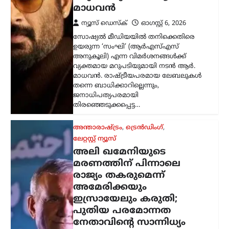
രാജ്യം തകരുമെന്ന്
അമേരിക്കയും
ഇസ്രായേലും കരുതി;
പുതിയ പരമോന്നത
നേതാവിന്റെ സാന്നിധ്യം
കരുത്തെന്ന് ഇറാൻ
പ്രസിഡന്റ്
ന്യൂസ് ഡെസ്ക്
ഓഗസ്റ്റ്‌ 6, 2026
ഇറാന്റെ പുതിയ പരമോന്നത നേതാവായ
മൊജ്തബ ഖമേനിയുമായി നേരിട്ട്
ആശയവിനിമയം നടത്തുന്നത് നിലവിൽ
ബുദ്ധിമുട്ടേറിയതാണെങ്കിലും,
അദ്ദേഹത്തിന്റെ നേതൃത്വം രാജ്യത്തിന്
വലിയ ആത്മവിശ്വാസവും കരുത്തും
പകരുന്നതായി പ്രസിഡന്റ് മസൂദ്…
കേരളം
,
ട്രെൻഡിംഗ്
,
ലേറ്റസ്റ്റ് ന്യൂസ്
സ്ത്രീയെ
കരിങ്കുപ്പായത്തിൽ
കുഴിച്ചുമൂടുന്ന പരിപാടി;