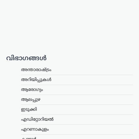
സോഷ്യൽ മീഡിയയിൽ തനിക്കെതിരെ
ഉയരുന്ന ‘സംഘി’ (ആർഎസ്എസ്
അനുകൂലി) എന്ന വിമർശനങ്ങൾക്ക്
വ്യക്തമായ മറുപടിയുമായി നടൻ ആർ.
മാധവൻ. രാഷ്ട്രീയപരമായ ലേബലുകൾ
തന്നെ ബാധിക്കാറില്ലെന്നും,
ജനാധിപത്യപരമായി
തിരഞ്ഞെടുക്കപ്പെട്ട…
വിഭാഗങ്ങൾ
അന്താരാഷ്ട്രം
,
ട്രെൻഡിംഗ്
,
ലേറ്റസ്റ്റ് ന്യൂസ്
അന്താരാഷ്ട്രം
അലി ഖമേനിയുടെ
മരണത്തിന് പിന്നാലെ
അറിയിപ്പുകൾ
രാജ്യം തകരുമെന്ന്
ആരോഗ്യം
അമേരിക്കയും
ആലപ്പുഴ
ഇസ്രായേലും കരുതി;
പുതിയ പരമോന്നത
ഇടുക്കി
നേതാവിന്റെ സാന്നിധ്യം
എഡിറ്റോറിയൽ
കരുത്തെന്ന് ഇറാൻ
പ്രസിഡന്റ്
എറണാകുളം
ന്യൂസ് ഡെസ്ക്
ഓഗസ്റ്റ്‌ 6, 2026