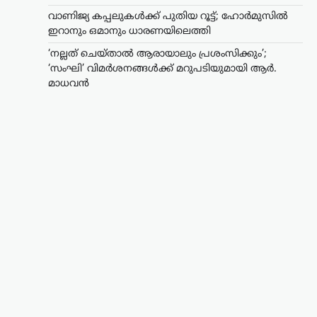
വാണിജ്യ കപ്പലുകൾക്ക് പുതിയ റൂട്ട്; ഹോർമുസിൽ
ഇറാനും ഒമാനും ധാരണയിലെത്തി
‘നല്ലത് ചെയ്താൽ ആരായാലും പ്രശംസിക്കും’;
‘സംഘി’ വിമർശനങ്ങൾക്ക് മറുപടിയുമായി ആർ.
മാധവൻ
സിനിമ
‘നല്ലത് ചെയ്താൽ
ആരായാലും
പ്രശംസിക്കും’; ‘സംഘി’
വിമർശനങ്ങൾക്ക്
മറുപടിയുമായി ആർ.
മാധവൻ
ന്യൂസ് ഡെസ്ക്
ഓഗസ്റ്റ്‌ 6, 2026