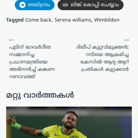
ടെലിഗ്രാം
ലിങ്ക് കോപ്പി ചെയ്യാം
Tagged
Come back
,
Serena williams
,
Wimbildon
പോസ്റ്റുകളിലൂടെ
⟵
⟶
പുടിന് ഭഗവദ്ഗീത
ദിലീപ് കുറ്റവിമുക്തൻ;
സമ്മാനിച്ച
നടിയെ ആക്രമിച്ച
പ്രധാനമന്ത്രിയെ
കേസിൽ ആദ്യ ആറ്
അഭിനന്ദിച്ച് കങ്കണ
പ്രതികൾ കുറ്റക്കാർ
റണാവത്ത്
മറ്റു വാർത്തകൾ