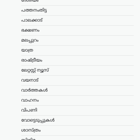
ദേശീയം
അഭിപ്രായപ്പെട്ടു. നിഖാബ് ധരിക്കുന്നത്
വ്യക്തിസ്വാതന്ത്ര്യത്തിന്റെ ഭാഗമാണെന്ന
പത്തനംതിട്ട
വാദത്തോട് യോജിക്കാനാകില്ലെന്നും,
പാലക്കാട്
അത് സ്ത്രീകളെ…
ഭക്ഷണം
അന്താരാഷ്ട്രം
,
ട്രെൻഡിംഗ്
,
മലപ്പുറം
ലേറ്റസ്റ്റ് ന്യൂസ്
വാണിജ്യ കപ്പലുകൾക്ക്
യാത്ര
പുതിയ റൂട്ട്; ഹോർമുസിൽ
രാഷ്ട്രീയം
ഇറാനും ഒമാനും
ധാരണയിലെത്തി
ലേറ്റസ്റ്റ് ന്യൂസ്
ന്യൂസ് ഡെസ്ക്
ഓഗസ്റ്റ്‌ 6, 2026
വയനാട്
ആഗോള എണ്ണവ്യാപാരത്തിന്റെ പ്രധാന
വാർത്തകൾ
കേന്ദ്രമായ ഹോർമുസ് കടലിടുക്കിലൂടെ
വാഹനം
സുരക്ഷിതമായ വാണിജ്യ കപ്പൽ
ഗതാഗതം ഉറപ്പാക്കുന്നതിനുള്ള
വിപണി
ശ്രമങ്ങളിൽ ഇറാനും ഒമാനും
നിർണായക പുരോഗതി കൈവരിച്ചതായി
വോട്ടെടുപ്പുകൾ
ഇറാൻ അറിയിച്ചു. പുതിയ…
ശാസ്ത്രം
സിനിമ