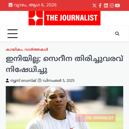
Skip
വ്യാഴം, ആഗ 6, 2026
Twitter
Facebook
LinkedIn
Instagr
yout
to
content
കായികം
,
വാർത്തകൾ
ഇനിയില്ല; സെറീന തിരിച്ചുവരവ്
നിഷേധിച്ചു
ന്യൂസ് ഡെസ്ക്
ഡിസംബർ 5, 2025