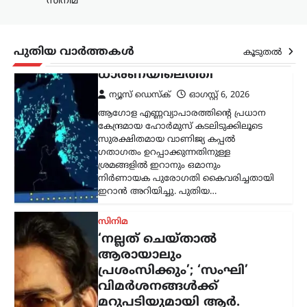
സിനിമ
‘നല്ലത് ചെയ്താൽ
ആരായാലും
പ്രശംസിക്കും’; ‘സംഘി’
പുതിയ വാർത്തകൾ
കൂടുതൽ
വിമർശനങ്ങൾക്ക്
മറുപടിയുമായി ആർ.
മാധവൻ
ന്യൂസ് ഡെസ്ക്
ഓഗസ്റ്റ്‌ 6, 2026
സോഷ്യൽ മീഡിയയിൽ തനിക്കെതിരെ
ഉയരുന്ന ‘സംഘി’ (ആർഎസ്എസ്
അനുകൂലി) എന്ന വിമർശനങ്ങൾക്ക്
വ്യക്തമായ മറുപടിയുമായി നടൻ ആർ.
മാധവൻ. രാഷ്ട്രീയപരമായ ലേബലുകൾ
തന്നെ ബാധിക്കാറില്ലെന്നും,
ജനാധിപത്യപരമായി
തിരഞ്ഞെടുക്കപ്പെട്ട…
അന്താരാഷ്ട്രം
,
ട്രെൻഡിംഗ്
,
ലേറ്റസ്റ്റ് ന്യൂസ്
അലി ഖമേനിയുടെ
മരണത്തിന് പിന്നാലെ