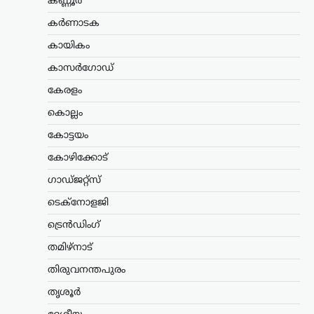
കണ്ണൂർ
ഇറാന്റെ പുതിയ പരമോന്നത നേതാവായ
കർണാടക
മൊജ്തബ ഖമേനിയുമായി നേരിട്ട്
ആശയവിനിമയം നടത്തുന്നത് നിലവിൽ
കായികം
ബുദ്ധിമുട്ടേറിയതാണെങ്കിലും,
കാസർഗോഡ്
അദ്ദേഹത്തിന്റെ നേതൃത്വം രാജ്യത്തിന്
വലിയ ആത്മവിശ്വാസവും കരുത്തും
കേരളം
പകരുന്നതായി പ്രസിഡന്റ് മസൂദ്…
കൊല്ലം
കേരളം
,
ട്രെൻഡിംഗ്
,
ലേറ്റസ്റ്റ് ന്യൂസ്
കോട്ടയം
സ്ത്രീയെ
കോഴിക്കോട്
കരിങ്കുപ്പായത്തിൽ
കുഴിച്ചുമൂടുന്ന പരിപാടി;
ഗാഡ്ജറ്റ്സ്
നിഖാബ്
ടെക്നോളജി
നിരോധിക്കണമെന്ന്
ട്രെൻഡിംഗ്
എം.എൻ. കാരശേരി
തമിഴ്നാട്
ന്യൂസ് ഡെസ്ക്
ഓഗസ്റ്റ്‌ 6, 2026
മുഖം പൂർണമായി മറയ്ക്കുന്ന പർദയായ
തിരുവനന്തപുരം
നിഖാബ് നിരോധിക്കണമെന്ന്
തൃശൂർ
എഴുത്തുകാരനും സാമൂഹ്യ
നിരീക്ഷകനുമായ എം.എൻ. കാരശേരി