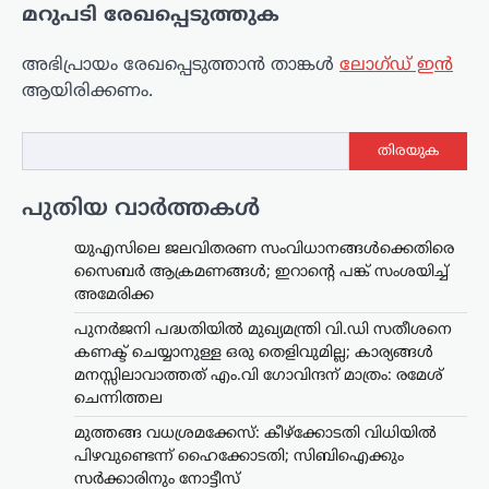
മറുപടി രേഖപ്പെടുത്തുക
അഭിപ്രായം രേഖപ്പെടുത്താ‍ൻ താങ്കൾ
ലോഗ്ഡ് ഇൻ
ആയിരിക്കണം.
തിരയുക
പുതിയ വാർത്തകൾ
യുഎസിലെ ജലവിതരണ സംവിധാനങ്ങൾക്കെതിരെ
സൈബർ ആക്രമണങ്ങൾ; ഇറാന്റെ പങ്ക് സംശയിച്ച്
അമേരിക്ക
പുനർജനി പദ്ധതിയിൽ മുഖ്യമന്ത്രി വി.ഡി സതീശനെ
കണക്ട് ചെയ്യാനുള്ള ഒരു തെളിവുമില്ല; കാര്യങ്ങൾ
മനസ്സിലാവാത്തത് എം.വി ഗോവിന്ദന് മാത്രം: രമേശ്
ചെന്നിത്തല
മുത്തങ്ങ വധശ്രമക്കേസ്: കീഴ്‌ക്കോടതി വിധിയിൽ
പിഴവുണ്ടെന്ന് ഹൈക്കോടതി; സിബിഐക്കും
സർക്കാരിനും നോട്ടീസ്