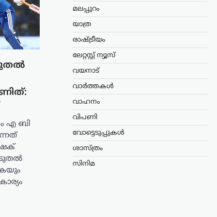
മലപ്പുറം
യാത്ര
രാഷ്ട്രീയം
ലേറ്റസ്റ്റ് ന്യൂസ്
ടുതൽ
വയനാട്
വാർത്തകൾ
ാണിത്:
വാഹനം
വിപണി
രം എ ബി
വോട്ടെടുപ്പുകൾ
ന്നത്
ഷേക്
ശാസ്ത്രം
ൂടുതൽ
സിനിമ
ുകയും
കാര്യം