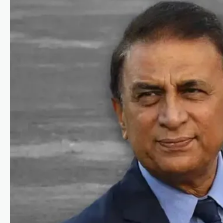
ട്രെൻഡിംഗ്
,
ദേശീയം
,
ലേറ്റസ്റ്റ് ന്യൂസ്
‘ക്വിറ്റ് ഇന്ത്യ’ ആഹ്വാനം
സ്വാതന്ത്ര്യസമരത്തിന്
പുതിയ ഊർജ്ജം
പകർന്നു: പ്രധാനമന്ത്രി