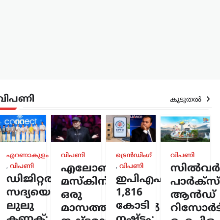
വിപണി
കൂടുതൽ
എറണാകുളം
വിപണി
ട്രെൻഡിംഗ്
വിപണി
,
വിപണി
എലോൺ
,
വിപണി
സിൽവർസ്
കായി
ഡിജിറ്റൽ
ഇപിഎഫ്ഒയ്ക്ക്
മസ്കിന്
പാർക്സ്
6,000
സദ്യയൊരുക്കി
1,816
ഒരു
ആൻഡ്
ലുലു
കോടി
ി
മാസത്തിനുള്ളിൽ
റിസോർട്
ൻ
കണക്ട്;
നഷ്ടം;