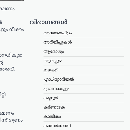
രക്ഷണം
വിഭാഗങ്ങൾ
ൽ
ളും നീക്കം
അന്താരാഷ്ട്രം
അറിയിപ്പുകൾ
ആരോഗ്യം
 അനധികൃത
ആലപ്പുഴ
റെ
്തരവ്.
ഇടുക്കി
എഡിറ്റോറിയൽ
എറണാകുളം
്റി
കണ്ണൂർ
കർണാടക
ക്ഷണം
കായികം
ന്ന് ഗുണം
കാസർഗോഡ്