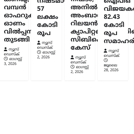
നഷ്ടമായത്
ഐപിഒ
വമ്പൻ
അനിൽ
57
വിജയകര
സ്ക്
 2026
ഓഫറുകളുമായി
അംബാനിക്കും
ലക്ഷം
82.43
ഓണം
റിലയൻസ്
കോടി
കോടി
വിൽപ്പന
ക്യാപിറ്റലിനുമെതി
രൂപ
രൂപ
തുടങ്ങി
സിബിഐ
സമാഹരിച
ന്യൂസ്
കേസ്
ഡെസ്ക്
ന്യൂസ്
ന്യൂസ്
ഓഗസ്റ്റ്‌
ഡെസ്ക്
ഡെസ്ക്
2, 2026
ന്യൂസ്
ഓഗസ്റ്റ്‌
ഡെസ്ക്
3, 2026
ജൂലൈ
ഓഗസ്റ്റ്‌
28, 2026
2, 2026