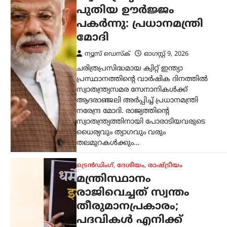
ട്രെൻഡിംഗ്
,
ദേശീയം
,
രാഷ്ട്രീയം
മന്ത്രിസ്ഥാനം
രാജിവെച്ചത് സ്വന്തം
തീരുമാനപ്രകാരം;
പദവികൾ എനിക്ക്
നിർബന്ധമല്ല: ധർമേന്ദ്ര
പ്രധാൻ
ന്യൂസ് ഡെസ്ക്
ഓഗസ്റ്റ്‌ 9, 2026
ഡൽഹിയിലെ വിദ്യാർത്ഥി സമരത്തെ
തുടർന്ന് കേന്ദ്ര വിദ്യാഭ്യാസമന്ത്രി സ്ഥാനം
രാജിവെച്ചതിനെക്കുറിച്ച്
വിശദീകരണവുമായി മുൻ കേന്ദ്രമന്ത്രി
ധർമ്മേന്ദ്ര പ്രധാൻ. രാജി പ്രഖ്യാപിച്ച് രണ്ട്
ആഴ്ചകൾക്ക് ശേഷമാണ് അദ്ദേഹം
വിഷയത്തിൽ…
ട്രെൻഡിംഗ്
,
ദേശീയം
,
ലേറ്റസ്റ്റ് ന്യൂസ്
സി.ജെ.പി വിദ്യാർഥി