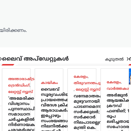
ിരിക്കണം.
ലൈവ് അപ്‌ഡേറ്റുകൾ
കൂടുതൽ
കേരളം
,
അന്താരാഷ്ട്രം
,
കേരളം
,
കായികം
തിരുവനന്തപുരം
ട്രെൻഡിംഗ്
,
വാർത്തകൾ
വൈഭവ്
,
ലേറ്റസ്റ്റ് ന്യൂസ്
ലേറ്റസ്റ്റ് ന്യൂസ്
സൂര്യവംശിയുടെ
അർജുൻ
വന്ദേമാതരം
‘അമേരിക്ക
പ്രായത്തെക്കുറിച്ച്
ആയങ്കിക്
മുഴുവനായി
വിശ്വാസം
വിദേശ ക്രിക്കറ്റ്
ക്രൗഡ്
പാടണമെന്ന
പുനഃസ്ഥാപിക്കണം’;
ആരാധകർക്കിടയിൽ
ഫണ്ടിങ്; 1
സർക്കുലർ;
സമാധാന
ഇപ്പോഴും
രൂപ
സർക്കാർ
ചർച്ചകളിൽ
സംശയങ്ങൾ
ലഭിച്ചതായ
നിലപാടല്ലെന്ന്
നിർണായക
നിലനിൽക്കുന്നു:
സഹോദര
മന്ത്രി കെ.
പരാമർശവുമായി