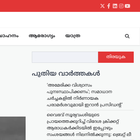
Twitter
Facebook
LinkedIn
Instagr
yout
വാഹനം
ആരോഗ്യം
യാത്ര
തിരയുക
പുതിയ വാർത്തകൾ
‘അമേരിക്ക വിശ്വാസം
പുനഃസ്ഥാപിക്കണം’; സമാധാന
ചർച്ചകളിൽ നിർണായക
പരാമർശവുമായി ഇറാൻ പ്രസിഡന്റ്
വൈഭവ് സൂര്യവംശിയുടെ
പ്രായത്തെക്കുറിച്ച് വിദേശ ക്രിക്കറ്റ്
ആരാധകർക്കിടയിൽ ഇപ്പോഴും
സംശയങ്ങൾ നിലനിൽക്കുന്നു: ബ്രെറ്റ് ലീ