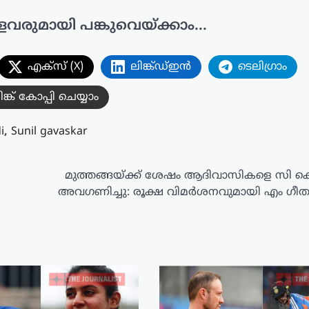
ളവരുമായി പങ്കുവെയ്ക്കാം...
എക്സ് (X)
ലിങ്ക്ഡ്ഇൻ
ടെലിഗ്രാം
ിങ്ക് കോപ്പി ചെയ്യാം
i
,
Sunil gavaskar
മുത്തങ്ങയ്ക്ക് ശേഷം ആദിവാസികളെ സി ക
അവഗണിച്ചു: രൂക്ഷ വിമർശനവുമായി എം ഗീത