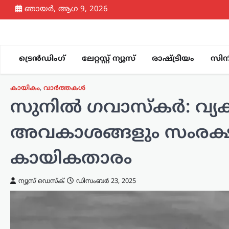
Skip
ഞായർ, ആഗ 9, 2026
to
content
ട്രെൻഡിംഗ്
ലേറ്റസ്റ്റ് ന്യൂസ്
രാഷ്ട്രീയം
സിന
കായികം
,
വാർത്തകൾ
സുനിൽ ഗവാസ്‌കർ: വ്യക്ത
അവകാശങ്ങളും സംരക്ഷിക്
കായികതാരം
ന്യൂസ് ഡെസ്ക്
ഡിസംബർ 23, 2025