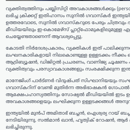
മോദി
വ്യക്തിത്വത്തിനും പബ്ലിസിറ്റി അവകാശങ്ങൾക്കും (pe
ലഭിച്ച ക്രിക്കറ്റ് ഇതിഹാസം സുനിൽ ഗവാസ്‌കർ ഇന
ന്യൂസ് ഡെസ്ക്
ഓഗസ്റ്റ്‌ 9, 2026
ഉത്തരവോടെ, സുനിൽ ഗവാസ്‌കറുടെ പേരും ചിത്രവും 
ചരിത്രപ്രസിദ്ധമായ ക്വിറ്റ് ഇന്ത്യാ
മീഡിയയിലും ഇ-കൊമേഴ്‌സ് പ്ലാറ്റ്‌ഫോമുകളിലുമുള്ള എ
പ്രസ്ഥാനത്തിന്റെ വാർഷിക ദിനത്തിൽ
ചെയ്യേണ്ടതാണെന്ന് ആവശ്യപ്പെട്ടു.
സ്വാതന്ത്ര്യസമര സേനാനികൾക്ക്
ആദരാഞ്ജലി അർപ്പിച്ച് പ്രധാനമന്ത്രി
കോടതി നിർദേശപ്രകാരം, വ്യക്തികൾ ഇത് പാലിക്കുന്ന
നരേന്ദ്ര മോദി. രാജ്യത്തിന്റെ
ലംഘനകാരികളായി നിലകൊണ്ടുള്ള ഉള്ളടക്കം നീക്കം
സ്വാതന്ത്ര്യത്തിനായി പോരാടിയവരുടെ
ധൈര്യവും ത്യാഗവും വരും
ആട്രിബ്യൂഷൻ, ഡിജിറ്റൽ പ്രചരണം, വാണിജ്യ ചൂഷണം 
തലമുറകൾക്കും…
വ്യക്തിത്വവും പരസ്യാവകാശങ്ങളും സംരക്ഷിക്കുന്ന 
ട്രെൻഡിംഗ്
,
ദേശീയം
,
രാഷ്ട്രീയം
മാനേജിംഗ് പാർട്ണർ വിദുഷ്പത് സിംഘാനിയയും സംഘവ
മന്ത്രിസ്ഥാനം
ഗവാസ്കറിന് വേണ്ടി മുതിർന്ന അഭിഭാഷകൻ ഗോപാൽ ജ
ആക്ഷേപഹാസ്യത്തിനും സോഷ്യൽ മീഡിയയിൽ ഇടം ഉള്ളതായി
രാജിവെച്ചത് സ്വന്തം
അവകാശങ്ങളെയും ലംഘിക്കുന്ന ഉള്ളടക്കങ്ങൾ അനുവദിക
തീരുമാനപ്രകാരം;
പദവികൾ എനിക്ക്
ഇന്ത്യയിൽ മുൻപ് അമിതാഭ് ബച്ചൻ, ഐശ്വര്യ റായ്
നിർബന്ധമല്ല: ധർമേന്ദ്ര
നേടിയിരുന്നു. സൽമാൻ ഖാൻ, ഹൃത്വിക് റോഷൻ, ആർ മ
പ്രധാൻ
ലഭിച്ചിരുന്നു.