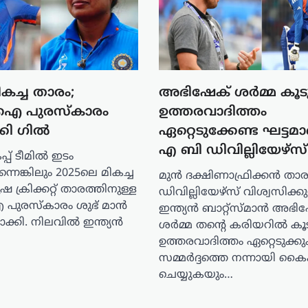
കച്ച താരം;
അഭിഷേക് ശർമ്മ കൂ
ഐ പുരസ്‌കാരം
ഉത്തരവാദിത്തം
്കി ഗിൽ
ഏറ്റെടുക്കേണ്ട ഘട്ടമ
എ ബി ഡിവില്ലിയേഴ്‌സ്
പ് ടീമിൽ ഇടം
്നെങ്കിലും 2025ലെ മികച്ച
മുൻ ദക്ഷിണാഫ്രിക്കൻ താ
ഷ ക്രിക്കറ്റ് താരത്തിനുള്ള
ഡിവില്ലിയേഴ്‌സ് വിശ്വസിക്കു
ുരസ്‌കാരം ശുഭ് മാൻ
ഇന്ത്യൻ ബാറ്റ്‌സ്മാൻ അഭി
ാക്കി. നിലവിൽ ഇന്ത്യൻ
ശർമ്മ തന്റെ കരിയറിൽ ക
ഉത്തരവാദിത്തം ഏറ്റെടുക്ക
സമ്മർദ്ദത്തെ നന്നായി കൈ
ചെയ്യുകയും…