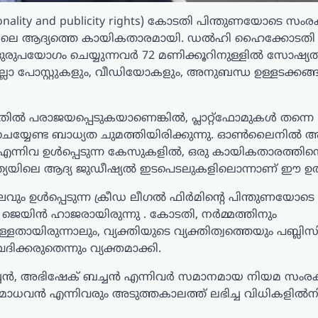
rsonality and publicity rights) കോടതി പിന്തുണയോടെ സം
്ത്യയിലെ ആദ്യത്തെ കായികതാരമായി. ഡൽഹി ഹൈക്കോടതി
ദുരുപയോഗം ചെയ്യുന്നവർ 72 മണിക്കൂറിനുള്ളിൽ സോഷ്യ
ല്ലാ പോസ്റ്റുകളും, വീഡിയോകളും, അനുബന്ധ ഉള്ളടക്കങ്ങ
തിൽ പരാജയപ്പെടുകയാണെങ്കിൽ, പ്ലാറ്റ്‌ഫോമുകൾ തന്നെ
 ചെയ്യേണ്ട ബാധ്യത ചുമത്തിയിരിക്കുന്നു. ഓൺലൈനിൽ
എന്നിവ ഉൾപ്പെടുന്ന കേസുകളിൽ, ഒരു കായികതാരത്തിന്
ഇന്ത്യയിലെ ആദ്യ ജുഡീഷ്യൽ ഇടപെടലുകളിലൊന്നാണ് ഈ ഉത
ും ഉൾപ്പെടുന്ന ക്രീഡ ലീഗൽ ഫിർമിന്റെ പിന്തുണയോടെ
െയിൻ ഹാജരായിരുന്നു . കോടതി, നർമ്മത്തിനും
രുന്നാലും, വ്യക്തിയുടെ വ്യക്തിത്വത്തെയും പബ്ലിസിറ
്കരുതെന്നും വ്യക്തമാക്കി.
 ബച്ചൻ, അഭിഷേക് ബച്ചൻ എന്നിവർ സമാനമായ നിയമ സംര
ാധവൻ എന്നിവരും അടുത്തകാലത്ത് ലഭിച്ച വിധികളിൽനി