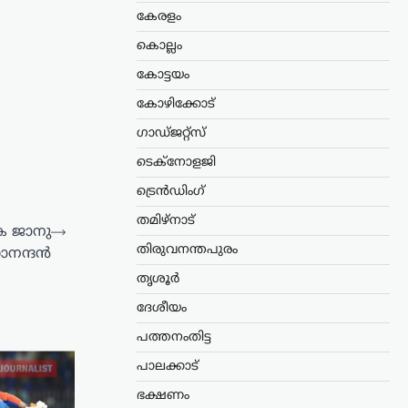
കേരളം
കൊല്ലം
കോട്ടയം
കോഴിക്കോട്
ഗാഡ്ജറ്റ്സ്
ടെക്നോളജി
ട്രെൻഡിംഗ്
തമിഴ്നാട്
െ ജാനു
⟶
തിരുവനന്തപുരം
ാനന്ദൻ
തൃശൂർ
ദേശീയം
പത്തനംതിട്ട
പാലക്കാട്
ഭക്ഷണം