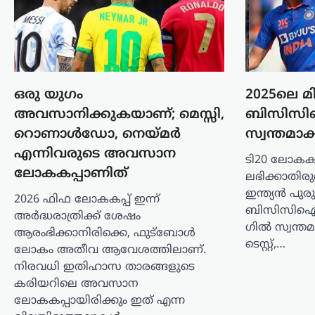
രാജി ആവശ്യപ്പെട്ട് സിജെപി സംഘടിപ്പിച്ച
സമരത്തിന്റെ ദൃശ്യങ്ങൾ ഇൻസ്റ്റഗ്രാം
ഉൾപ്പെടെയുള്ള സമൂഹമാധ്യമ
പ്ലാറ്റ്ഫോമുകളിൽ നിന്ന് നീക്കം
ചെയ്തതിനെതിരെ പ്രതിഷേധം
ശക്തമാകുന്നു.…
ഒരു യുഗം
2025ലെ മി
അവസാനിക്കുകയാണ്; മെസ്സി,
ബിസിസി
കേരളം
,
വാർത്തകൾ
റൊണാൾഡോ, നെയ്മർ
സ്വന്തമാക
അർജുൻ
ആയങ്കിക്കായി ക്രൗഡ്
എന്നിവരുടെ അവസാന
ടി20 ലോകകപ്
ഫണ്ടിങ്; 16,000 രൂപ
ലോകകപ്പാണിത്
ലഭിക്കാതിരുന
ലഭിച്ചതായി സഹോദരൻ
ഇന്ത്യൻ പുരു
2026 ഫിഫ ലോകകപ്പ് ഇന്ന്
അജയ്
ബിസിസിഐ പ
അർദ്ധരാത്രിക്ക് ശേഷം
ഗിൽ സ്വന്തമ
ആരംഭിക്കാനിരിക്കെ, ഫുട്ബോൾ
ന്യൂസ് ഡെസ്ക്
ഓഗസ്റ്റ്‌ 9, 2026
ടെസ്റ്റ്,…
ലോകം അതീവ ആവേശത്തിലാണ്.
അർജുൻ ആയങ്കിക്കുവേണ്ടി നടത്തിയ
നിരവധി ഇതിഹാസ താരങ്ങളുടെ
ക്രൗഡ് ഫണ്ടിങ്ങിലൂടെ 16,000 രൂപ
കരിയറിലെ അവസാന
ലഭിച്ചതായി സഹോദരൻ അജയ് ആയങ്കി
പൊലീസിനോട് മൊഴി നൽകി.
ലോകകപ്പായിരിക്കും ഇത് എന്ന
നിയമനടപടികൾക്കായാണ് ഈ തുക