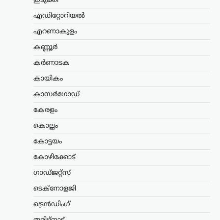
ഇടുക്കി
വന്ദേമാതരം മുഴുവനായും
ആലപിക്കണമെന്ന നിർദേശവുമായി
എഡിറ്റോറിയൽ
സംസ്ഥാന സർക്കാർ. ചീഫ് സെക്രട്ടറി
തദ്ദേശ വകുപ്പ് സെക്രട്ടറിക്ക് നൽകിയ
എറണാകുളം
കത്തിലൂടെയാണ് നിർദേശം
കണ്ണൂർ
കൈമാറിയത്. കേന്ദ്ര സർക്കാർ
വന്ദേമാതരം ആലപിക്കുന്നതുമായി…
കർണാടക
കായികം
അന്താരാഷ്ട്രം
,
ട്രെൻഡിംഗ്
,
ലേറ്റസ്റ്റ് ന്യൂസ്
കാസർഗോഡ്
ഇന്ത്യക്കും ചൈനക്കും
കേരളം
തിരിച്ചടി; റഷ്യൻ എണ്ണ
വാങ്ങുന്ന രാജ്യങ്ങൾക്ക്
കൊല്ലം
100% വരെ തീരുവ;
കോട്ടയം
നിർണായക ബില്ലിന്
കോഴിക്കോട്
യുഎസ് സെനറ്റ്
അംഗീകാരം
ഗാഡ്ജറ്റ്സ്
ന്യൂസ് ഡെസ്ക്
ഓഗസ്റ്റ്‌ 8, 2026
ടെക്നോളജി
റഷ്യയിൽ നിന്ന് എണ്ണയും
ട്രെൻഡിംഗ്
പ്രകൃതിവാതകവും വാങ്ങുന്ന
രാജ്യങ്ങൾക്കെതിരെ കടുത്ത