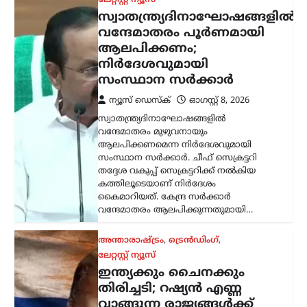
തിരിച്ചടി; റഷ്യൻ എണ്ണ
വാങ്ങുന്ന രാജ്യങ്ങൾക്ക്
100% വരെ തീരുവ;
നിർണായക ബില്ലിന്
യുഎസ് സെനറ്റ്
അംഗീകാരം
ന്യൂസ് ഡെസ്ക്
ഓഗസ്റ്റ്‌ 8, 2026
റഷ്യയിൽ നിന്ന് എണ്ണയും
പ്രകൃതിവാതകവും വാങ്ങുന്ന
രാജ്യങ്ങൾക്കെതിരെ കടുത്ത
സാമ്പത്തിക നടപടികൾക്ക്
വഴിയൊരുക്കുന്ന ബില്ലിന് യുഎസ്
സെനറ്റ് അംഗീകാരം നൽകി. ഇന്ത്യ,
ചൈന ഉൾപ്പെടെയുള്ള രാജ്യങ്ങൾക്ക്
100…
ട്രെൻഡിംഗ്
,
ദേശീയം
,
ലേറ്റസ്റ്റ് ന്യൂസ്
യുപിഐ ചാർജ് നീക്കം
പിൻവലിക്കണം;
കേന്ദ്രത്തിനെതിരെ
സിപിഎം