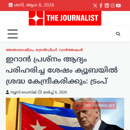
Skip
ശനി, ആഗ 8, 2026
Twitter
Facebook
LinkedIn
Instagr
yout
to
content
അന്താരാഷ്ട്രം
,
ട്രെൻഡിംഗ്
,
വാർത്തകൾ
ഇറാൻ പ്രശ്നം ആദ്യം
പരിഹരിച്ച ശേഷം ക്യൂബയിൽ
ശ്രദ്ധ കേന്ദ്രീകരിക്കും: ട്രംപ്
ന്യൂസ് ഡെസ്ക്
മാർച്ച്‌ 6, 2026