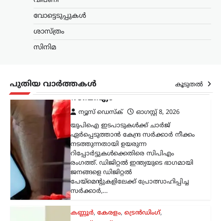
വിപണി
കണ്ണൂർ
,
കേരളം
,
ട്രെൻഡിംഗ്
,
വോട്ടെടുപ്പുകൾ
ലേറ്റസ്റ്റ് ന്യൂസ്
ഭരണകൂടം ഒരു പൗരന്റെ
ശാസ്ത്രം
ജീവന്
സിനിമ
ഭീഷണിയുയര്‍ത്തുന്ന
തരത്തില്‍ പെരുമാറുന്നത്
ജനാധിപത്യത്തിന്
പുതിയ വാർത്തകൾ
വെല്ലുവിളി; അര്‍ജുന്‍
കൂടുതൽ
ആയങ്കിയെ പിന്തുണച്ച്
ആകാശ് തില്ലങ്കേരി
ന്യൂസ് ഡെസ്ക്
ഓഗസ്റ്റ്‌ 8, 2026
ഒളിവിലിരിക്കെ പൊലീസിനെതിരെ
പരസ്യമായി പ്രതികരിച്ച അര്‍ജുന്‍
ആയങ്കിയെ പിന്തുണച്ച് ഷുഹൈബ്
വധക്കേസ് പ്രതിയായ ആകാശ്
തില്ലങ്കേരി രംഗത്ത്. അര്‍ജുന്‍ ആയങ്കി
പൊലീസിനെ വെല്ലുവിളിക്കുകയും
അവഹേളിക്കുകയും ചെയ്ത
നിലപാടിനോട്…