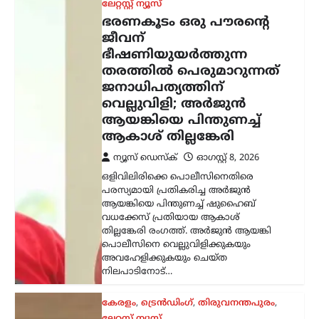
കേരളം
,
ട്രെൻഡിംഗ്
,
തിരുവനന്തപുരം
,
ലേറ്റസ്റ്റ് ന്യൂസ്
സ്വാതന്ത്ര്യദിനാഘോഷങ്ങളിൽ
വന്ദേമാതരം പൂർണമായി
ആലപിക്കണം;
നിർദേശവുമായി
സംസ്ഥാന സർക്കാർ
ന്യൂസ് ഡെസ്ക്
ഓഗസ്റ്റ്‌ 8, 2026
സ്വാതന്ത്ര്യദിനാഘോഷങ്ങളിൽ
വന്ദേമാതരം മുഴുവനായും
ആലപിക്കണമെന്ന നിർദേശവുമായി
സംസ്ഥാന സർക്കാർ. ചീഫ് സെക്രട്ടറി
തദ്ദേശ വകുപ്പ് സെക്രട്ടറിക്ക് നൽകിയ
കത്തിലൂടെയാണ് നിർദേശം
കൈമാറിയത്. കേന്ദ്ര സർക്കാർ
വന്ദേമാതരം ആലപിക്കുന്നതുമായി…
അന്താരാഷ്ട്രം
,
ട്രെൻഡിംഗ്
,
ലേറ്റസ്റ്റ് ന്യൂസ്
ഇന്ത്യക്കും ചൈനക്കും