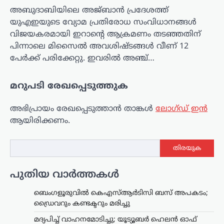
അബുദാബിയിലെ അജ്ബാൻ പ്രദേശത്ത്
യുഎഇയുടെ വ്യോമ പ്രതിരോധ സംവിധാനങ്ങൾ
വിജയകരമായി ഇറാന്റെ ആക്രമണം തടഞ്ഞതിന്
പിന്നാലെ മിസൈൽ അവശിഷ്ടങ്ങൾ വീണ് 12
പേർക്ക് പരിക്കേറ്റു. ഇവരിൽ അഞ്ച്…
മറുപടി രേഖപ്പെടുത്തുക
അഭിപ്രായം രേഖപ്പെടുത്താ‍ൻ താങ്കൾ
ലോഗ്ഡ് ഇൻ
ആയിരിക്കണം.
തിരയുക
പുതിയ വാർത്തകൾ
ട്രെൻഡിംഗ്
,
ദേശീയം
,
ലേറ്റസ്റ്റ് ന്യൂസ്
യുപിഐ ചാർജ് നീക്കം
ബെംഗളൂരുവിൽ കെഎസ്ആർടിസി ബസ് അപകടം;
ഡ്രൈവറും കണ്ടക്ടറും മരിച്ചു
പിൻവലിക്കണം;
കേന്ദ്രത്തിനെതിരെ
മദ്യപിച്ച് വാഹനമോടിച്ചു; യൂട്യൂബർ ഹെലൻ ഓഫ്