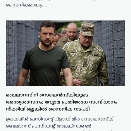
സൈനികമായും…
ബെലാറസിന് സെലെൻസ്കിയുടെ
അന്ത്യശാസനം; വ്യോമ പ്രതിരോധ സംവിധാനം
നീക്കിയില്ലെങ്കിൽ സൈനിക നടപടി
ഉക്രെയ്ൻ പ്രസിഡന്റ് വ്‌ളാഡിമിർ സെലെൻസ്കി
ബെലാറസ് പ്രസിഡന്റ് അലക്‌സാണ്ടർ