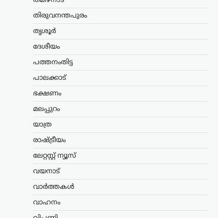
തമിഴ്നാട്
സാമ്പത്തിക നടപടികൾക്ക്
തിരുവനന്തപുരം
വഴിയൊരുക്കുന്ന ബില്ലിന് യുഎസ്
സെനറ്റ് അംഗീകാരം നൽകി. ഇന്ത്യ,
തൃശൂർ
ചൈന ഉൾപ്പെടെയുള്ള രാജ്യങ്ങൾക്ക്
100…
ദേശീയം
പത്തനംതിട്ട
ട്രെൻഡിംഗ്
,
ദേശീയം
,
ലേറ്റസ്റ്റ് ന്യൂസ്
യുപിഐ ചാർജ് നീക്കം
പാലക്കാട്
പിൻവലിക്കണം;
ഭക്ഷണം
കേന്ദ്രത്തിനെതിരെ
മലപ്പുറം
സിപിഎം
യാത്ര
ന്യൂസ് ഡെസ്ക്
ഓഗസ്റ്റ്‌ 8, 2026
യുപിഐ ഇടപാടുകൾക്ക് ചാർജ്
രാഷ്ട്രീയം
ഏർപ്പെടുത്താൻ കേന്ദ്ര സർക്കാർ നീക്കം
ലേറ്റസ്റ്റ് ന്യൂസ്
നടത്തുന്നതായി ഉയരുന്ന
റിപ്പോർട്ടുകൾക്കെതിരെ സിപിഎം
വയനാട്
രംഗത്ത്. ഡിജിറ്റൽ ഇന്ത്യയുടെ ഭാഗമായി
ജനങ്ങളെ ഡിജിറ്റൽ
വാർത്തകൾ
പേയ്‌മെന്റുകളിലേക്ക് പ്രോത്സാഹിപ്പിച്ച
വാഹനം
സർക്കാർ,…