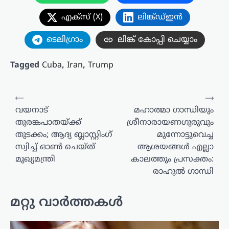
എക്സ് (X)
ലിങ്ക്ഡ്ഇൻ
ടെലിഗ്രാം
ലിങ്ക് കോപ്പി ചെയ്യാം
Tagged
Cuba
,
Iran
,
Trump
പോസ്റ്റുകളിലൂടെ
⟵
⟶
വയനാട്
മഹാത്മാ ഗാന്ധിയും
തുരങ്കപാതയ്ക്ക്
ശ്രീനാരായണഗുരുവും
തുടക്കം; ആദ്യ ബ്ലാസ്റ്റിംഗ്
മുന്നോട്ടുവെച്ച
സ്വിച്ച് ഓൺ ചെയ്ത്
ആശയങ്ങൾ എല്ലാ
മുഖ്യമന്ത്രി
കാലത്തും പ്രസക്തം:
രാഹുൽ ഗാന്ധി
മറ്റു വാർത്തകൾ