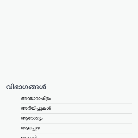
ആകാശ് തില്ലങ്കേരി
ന്യൂസ് ഡെസ്ക്
ഓഗസ്റ്റ്‌ 8, 2026
ഒളിവിലിരിക്കെ പൊലീസിനെതിരെ
പരസ്യമായി പ്രതികരിച്ച അര്‍ജുന്‍
ആയങ്കിയെ പിന്തുണച്ച് ഷുഹൈബ്
വധക്കേസ് പ്രതിയായ ആകാശ്
തില്ലങ്കേരി രംഗത്ത്. അര്‍ജുന്‍ ആയങ്കി
പൊലീസിനെ വെല്ലുവിളിക്കുകയും
അവഹേളിക്കുകയും ചെയ്ത
നിലപാടിനോട്…
കേരളം
,
ട്രെൻഡിംഗ്
,
തിരുവനന്തപുരം
,
ലേറ്റസ്റ്റ് ന്യൂസ്
വിഭാഗങ്ങൾ
സ്വാതന്ത്ര്യദിനാഘോഷങ്ങളിൽ
വന്ദേമാതരം പൂർണമായി
അന്താരാഷ്ട്രം
ആലപിക്കണം;
നിർദേശവുമായി
അറിയിപ്പുകൾ
സംസ്ഥാന സർക്കാർ
ആരോഗ്യം
ന്യൂസ് ഡെസ്ക്
ഓഗസ്റ്റ്‌ 8, 2026
ആലപ്പുഴ
സ്വാതന്ത്ര്യദിനാഘോഷങ്ങളിൽ