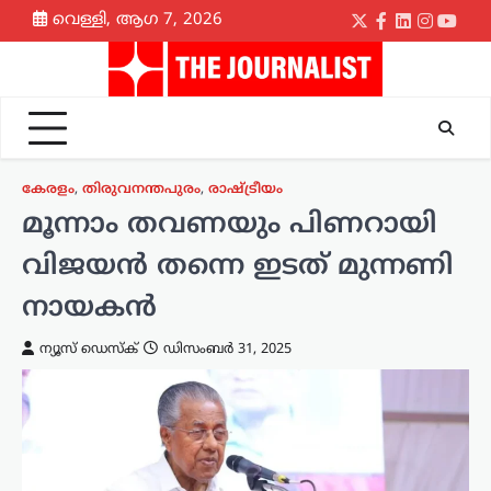
Skip
വെള്ളി, ആഗ 7, 2026
Twitter
Facebook
LinkedIn
Instagr
yout
to
content
കേരളം
,
തിരുവനന്തപുരം
,
രാഷ്ട്രീയം
മൂന്നാം തവണയും പിണറായി
വിജയൻ തന്നെ ഇടത് മുന്നണി
നായകൻ
ന്യൂസ് ഡെസ്ക്
ഡിസംബർ 31, 2025