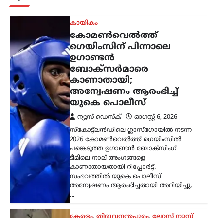
അന്വേഷണം ആരംഭിച്ചതായി അറിയിച്ചു.
…
കേരളം
,
തിരുവനന്തപുരം
,
ലേറ്റസ്റ്റ് ന്യൂസ്
ക്ഷേമപെൻഷൻ
വിതരണത്തിൽ മാറ്റം;
സഹകരണ ബാങ്കുകളെ
ഒഴിവാക്കി; ഇനി തുക
നേരിട്ട് ബാങ്ക്
അക്കൗണ്ടിലേക്ക്
ന്യൂസ് ഡെസ്ക്
ഓഗസ്റ്റ്‌ 6, 2026
സംസ്ഥാനത്തെ ക്ഷേമപെൻഷൻ
വിതരണ സംവിധാനത്തിൽ സുപ്രധാന
മാറ്റം വരുത്തി സർക്കാർ. സഹകരണ
ബാങ്കുകൾ മുഖേന
ഗുണഭോക്താക്കളുടെ വീടുകളിൽ നേരിട്ട്
പെൻഷൻ എത്തിക്കുന്ന രീതി
അവസാനിപ്പിച്ച്, തുക നേരിട്ട്…
ട്രെൻഡിംഗ്
,
ദേശീയം
,
ലേറ്റസ്റ്റ് ന്യൂസ്