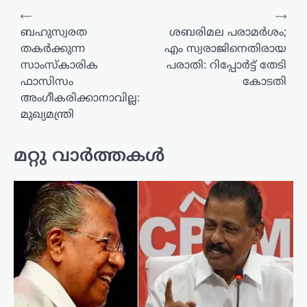
പോസ്റ്റുകളിലൂടെ
⟵
⟶
ബഹുസ്വരത
ശബരിമല പരാമർശം;
തകർക്കുന്ന
എം സ്വരാജിനെതിരായ
സാംസ്കാരിക
പരാതി: റിപ്പോർട്ട് തേടി
ഫാസിസം
കോടതി
അംഗീകരിക്കാനാവില്ല:
മുഖ്യമന്ത്രി
മറ്റു വാർത്തകൾ