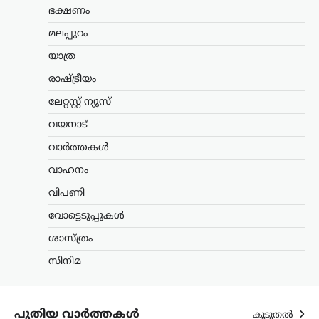
നൽകിയ ആരോഗ്യ നിർദേശം
ഭക്ഷണം
അന്താരാഷ്ട്ര തലത്തിൽ ശ്രദ്ധ നേടുന്നു.
ശരീരത്തിന് ഊർജം പകരാനും ചൂടിന്റെ
മലപ്പുറം
ദോഷഫലങ്ങൾ കുറയ്ക്കാനുമായി
യാത്ര
നായിറച്ചി…
രാഷ്ട്രീയം
കായികം
ലേറ്റസ്റ്റ് ന്യൂസ്
കോമൺവെൽത്ത്
ഗെയിംസിന് പിന്നാലെ
വയനാട്
ഉഗാണ്ടൻ
വാർത്തകൾ
ബോക്സർമാരെ
കാണാതായി;
വാഹനം
അന്വേഷണം ആരംഭിച്ച്
വിപണി
യുകെ പൊലീസ്
വോട്ടെടുപ്പുകൾ
ന്യൂസ് ഡെസ്ക്
ഓഗസ്റ്റ്‌ 6, 2026
ശാസ്ത്രം
സ്കോട്ട്‌ലൻഡിലെ ഗ്ലാസ്‌ഗോയിൽ നടന്ന
2026 കോമൺവെൽത്ത് ഗെയിംസിൽ
സിനിമ
പങ്കെടുത്ത ഉഗാണ്ടൻ ബോക്സിംഗ്
ടീമിലെ നാല് അംഗങ്ങളെ
കാണാതായതായി റിപ്പോർട്ട്.
സംഭവത്തിൽ യുകെ പൊലീസ്
പുതിയ വാർത്തകൾ
കൂടുതൽ