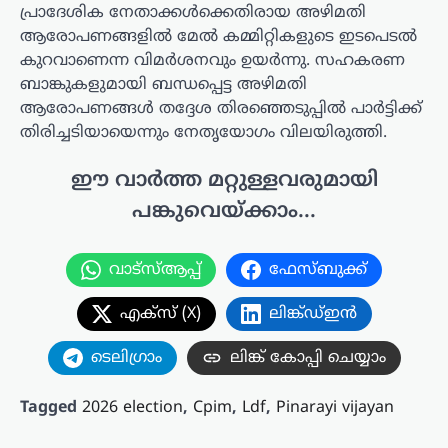
പ്രാദേശിക നേതാക്കൾക്കെതിരായ അഴിമതി
ആരോപണങ്ങളിൽ മേൽ കമ്മിറ്റികളുടെ ഇടപെടൽ
കുറവാണെന്ന വിമർശനവും ഉയർന്നു. സഹകരണ
ബാങ്കുകളുമായി ബന്ധപ്പെട്ട അഴിമതി
ആരോപണങ്ങൾ തദ്ദേശ തിരഞ്ഞെടുപ്പിൽ പാർട്ടിക്ക്
തിരിച്ചടിയായെന്നും നേതൃയോഗം വിലയിരുത്തി.
ഈ വാർത്ത മറ്റുള്ളവരുമായി
പങ്കുവെയ്ക്കാം...
വാട്സ്ആപ്പ്
ഫേസ്ബുക്ക്
എക്സ് (X)
ലിങ്ക്ഡ്ഇൻ
ടെലിഗ്രാം
ലിങ്ക് കോപ്പി ചെയ്യാം
Tagged
2026 election
,
Cpim
,
Ldf
,
Pinarayi vijayan