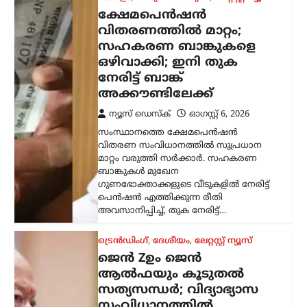
ജെൻ Zഉം ജെൻ
ആൽഫയും കൂടുതൽ
സത്യസന്ധർ; വിദ്യാഭ്യാസ
സംവിധാനത്തിൽ
പരിഷ്കാരം വേണം:
മോഹൻ ഭാഗവത്
ന്യൂസ് ഡെസ്ക്
ഓഗസ്റ്റ്‌ 6, 2026
രാജ്യത്തെ യുവതലമുറയെയും
വിദ്യാഭ്യാസ സമ്പ്രദായത്തെയും കുറിച്ച്
ശ്രദ്ധേയമായ പരാമർശങ്ങളുമായി
ആർ.എസ്.എസ് മേധാവി മോഹൻ
ഭാഗവത്. നിലവിലെ മുതിർന്ന
തലമുറയെക്കാൾ കൂടുതൽ
സത്യസന്ധതയും തുറന്ന മനസും ‘ജെൻ
Z’യും…
അന്താരാഷ്ട്രം
,
ട്രെൻഡിംഗ്
,
ലേറ്റസ്റ്റ് ന്യൂസ്
കൊടുംചൂടിൽ നായിറച്ചി
സൂപ്പ് കുടിക്കാൻ
സർക്കാർ നിർദേശം;