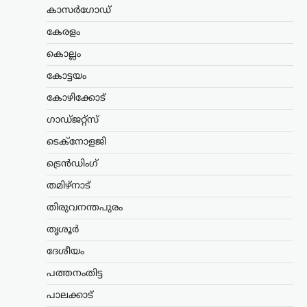
കാസർഗോഡ്
രാജ്യത്തെ യുവതലമുറയെയും
വിദ്യാഭ്യാസ സമ്പ്രദായത്തെയും കുറിച്ച്
കേരളം
ശ്രദ്ധേയമായ പരാമർശങ്ങളുമായി
ആർ.എസ്.എസ് മേധാവി മോഹൻ
കൊല്ലം
ഭാഗവത്. നിലവിലെ മുതിർന്ന
കോട്ടയം
തലമുറയെക്കാൾ കൂടുതൽ
സത്യസന്ധതയും തുറന്ന മനസും ‘ജെൻ
കോഴിക്കോട്
Z’യും…
ഗാഡ്ജറ്റ്സ്
അന്താരാഷ്ട്രം
,
ട്രെൻഡിംഗ്
,
ടെക്നോളജി
ലേറ്റസ്റ്റ് ന്യൂസ്
ട്രെൻഡിംഗ്
കൊടുംചൂടിൽ നായിറച്ചി
സൂപ്പ് കുടിക്കാൻ
തമിഴ്നാട്
സർക്കാർ നിർദേശം;
തിരുവനന്തപുരം
ഉത്തരകൊറിയയുടെ
ഉപദേശം ചർച്ചയാകുന്നു
തൃശൂർ
ദേശീയം
ന്യൂസ് ഡെസ്ക്
ഓഗസ്റ്റ്‌ 6, 2026
ഉത്തരകൊറിയയിൽ അനുഭവപ്പെടുന്ന
പത്തനംതിട്ട
അതിശക്തമായ ചൂടിനിടെ
പാലക്കാട്
പൊതുജനങ്ങൾക്കായി സർക്കാർ