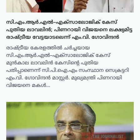
സി.എം.ആർ.എൽ–എക്‌സാലോജിക് കേസ്
പുതിയ ലാവലിൻ; പിണറായി വിജയനെ ലക്ഷ്യമിട്ട
രാഷ്ട്രീയ വേട്ടയാടലെന്ന് എം.വി. ഗോവിന്ദൻ
രാഷ്ട്രീയ കേരളത്തിൽ ചർച്ചയായ
സി.എം.ആർ.എൽ–എക്‌സാലോജിക് കേസ്
മുൻകാല ലാവലിൻ കേസിന്റെ പുതിയ
പതിപ്പാണെന്ന് സി.പി.ഐ.എം സംസ്ഥാന സെക്രട്ടറി
എം.വി. ഗോവിന്ദൻ മാസ്റ്റർ. മുഖ്യമന്ത്രി പിണറായി
വിജയനെ മകൾ…