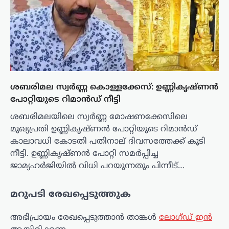
ശബരിമല സ്വർണ്ണ കൊള്ളക്കേസ്: ഉണ്ണികൃഷ്ണൻ
പോറ്റിയുടെ റിമാൻഡ് നീട്ടി
ശബരിമലയിലെ സ്വർണ്ണ മോഷണക്കേസിലെ
മുഖ്യപ്രതി ഉണ്ണികൃഷ്ണൻ പോറ്റിയുടെ റിമാൻഡ്
കാലാവധി കോടതി പതിനാല് ദിവസത്തേക്ക് കൂടി
നീട്ടി. ഉണ്ണികൃഷ്ണൻ പോറ്റി സമർപ്പിച്ച
ജാമ്യഹർജിയിൽ വിധി പറയുന്നതും പിന്നീട്…
മറുപടി രേഖപ്പെടുത്തുക
അഭിപ്രായം രേഖപ്പെടുത്താ‍ൻ താങ്കൾ
ലോഗ്ഡ് ഇൻ