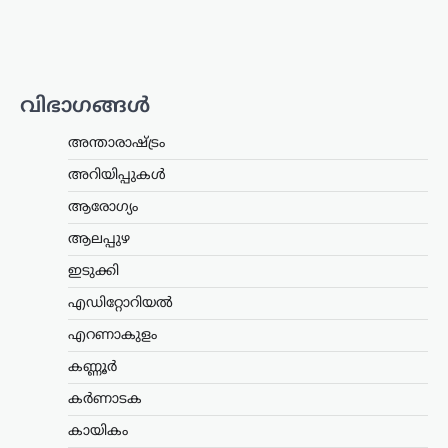
ഒഴിവാക്കി; ഇനി തുക
നേരിട്ട് ബാങ്ക്
അക്കൗണ്ടിലേക്ക്
ന്യൂസ് ഡെസ്ക്
ഓഗസ്റ്റ്‌ 6, 2026
വിഭാഗങ്ങൾ
സംസ്ഥാനത്തെ ക്ഷേമപെൻഷൻ
വിതരണ സംവിധാനത്തിൽ സുപ്രധാന
അന്താരാഷ്ട്രം
മാറ്റം വരുത്തി സർക്കാർ. സഹകരണ
ബാങ്കുകൾ മുഖേന
അറിയിപ്പുകൾ
ഗുണഭോക്താക്കളുടെ വീടുകളിൽ നേരിട്ട്
ആരോഗ്യം
പെൻഷൻ എത്തിക്കുന്ന രീതി
അവസാനിപ്പിച്ച്, തുക നേരിട്ട്…
ആലപ്പുഴ
ഇടുക്കി
ട്രെൻഡിംഗ്
,
ദേശീയം
,
ലേറ്റസ്റ്റ് ന്യൂസ്
ജെൻ Zഉം ജെൻ
എഡിറ്റോറിയൽ
ആൽഫയും കൂടുതൽ
എറണാകുളം
സത്യസന്ധർ; വിദ്യാഭ്യാസ
സംവിധാനത്തിൽ
കണ്ണൂർ
പരിഷ്കാരം വേണം:
കർണാടക
മോഹൻ ഭാഗവത്
കായികം
ന്യൂസ് ഡെസ്ക്
ഓഗസ്റ്റ്‌ 6, 2026