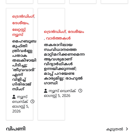
കേന്ദ്രനിയമങ്ങൾ
പാലിക്കണമെന്ന് നിതിൻ
ഗഡ്കരി
ട്രെൻഡിംഗ്
,
ദേശീയം
,
ന്യൂസ് ഡെസ്ക്
ഓഗസ്റ്റ്‌ 5, 2026
ലേറ്റസ്റ്റ്
വാഹനങ്ങളുടെ രൂപമാറ്റവുമായി
ട്രെൻഡിംഗ്
,
ദേശീയം
ന്യൂസ്
ബന്ധപ്പെട്ട മാനദണ്ഡങ്ങൾ
,
വാർത്തകൾ
മെഹബൂബ
നിശ്ചയിക്കാൻ സംസ്ഥാന
തകരാറിലായ
മുഫ്തി
സർക്കാരുകൾക്ക് അധികാരമില്ലെന്ന്
സംവിധാനത്തെ
ത്രിവർണ്ണ
കേന്ദ്ര റോഡ് ഗതാഗത മന്ത്രി നിതിൻ
മാറ്റിമറിക്കണമെന്ന
പതാക
ആവശ്യമാണ്
ഗഡ്കരി രാജ്യസഭയിൽ വ്യക്തമാക്കി.
തലകീഴായി
വിദ്യാർഥികൾ
പിടിച്ചു;
ഇക്കാര്യത്തിൽ കേന്ദ്രസർക്കാർ
ഉന്നയിക്കുന്നത്;
‘തീവ്രവാദി’
നിശ്ചയിച്ച കർശന…
മാപ്പ് പറയേണ്ട
എന്ന്
കാര്യമില്ല: രാഹുൽ
വിളിച്ച്
ഗാന്ധി
ഗിരിരാജ്
സിംഗ്
ന്യൂസ് ഡെസ്ക്
ഓഗസ്റ്റ്‌ 5, 2026
ന്യൂസ്
ഡെസ്ക്
ഓഗസ്റ്റ്‌ 5,
2026
വിപണി
കൂടുതൽ