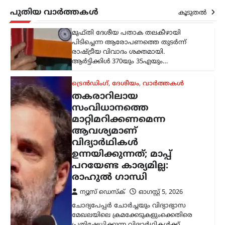
പ്രതിഷേധിക്കുന്ന വിദ്യാർഥികൾക്ക്
പുതിയ വാർത്തകൾ
പൂർണ പിന്തുണ പ്രഖ്യാപിച്ച് ലോക്‌സഭ
കൂടുതൽ
പ്രതിപക്ഷ നേതാവ് രാഹുൽ ഗാന്ധി.
സമാധാനപരമായി സമരം ചെയ്യുന്ന
വിദ്യാർഥികളെ ഭീഷണിപ്പെടുത്തിയും…
ട്രെൻഡിംഗ്
,
ദേശീയം
,
ലേറ്റസ്റ്റ് ന്യൂസ്
വാഹന
മോഡിഫിക്കേഷൻ;
സംസ്ഥാനങ്ങൾക്ക്
അധികാരമില്ല;
കേന്ദ്രനിയമങ്ങൾ
പാലിക്കണമെന്ന് നിതിൻ
ഗഡ്കരി
ന്യൂസ് ഡെസ്ക്
ഓഗസ്റ്റ്‌ 5, 2026
വാഹനങ്ങളുടെ രൂപമാറ്റവുമായി
ബന്ധപ്പെട്ട മാനദണ്ഡങ്ങൾ
നിശ്ചയിക്കാൻ സംസ്ഥാന
സർക്കാരുകൾക്ക് അധികാരമില്ലെന്ന്
കേന്ദ്ര റോഡ് ഗതാഗത മന്ത്രി നിതിൻ
ഗഡ്കരി രാജ്യസഭയിൽ വ്യക്തമാക്കി.