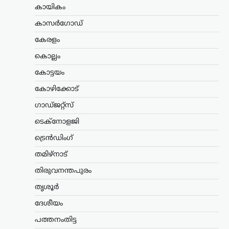
ഏറ്റവും വലിയ പാപം
കായികം
ചെയ്തിരിക്കുന്നത്
കാസർഗോഡ്
ബിജെപി: അഖിലേഷ്
യാദവ്
കേരളം
ന്യൂസ് ഡെസ്ക്
ഓഗസ്റ്റ്‌ 5, 2026
കൊല്ലം
പിഡിഎ (പിന്നാക്കവർ, ദളിതർ,
കോട്ടയം
ന്യൂനപക്ഷങ്ങൾ) രാഷ്ട്രീയത്തെ ബിജെപി
ഭയപ്പെടുന്നുവെന്ന് സമാജ്‌വാദി പാർട്ടി
കോഴിക്കോട്
അധ്യക്ഷൻ അഖിലേഷ് യാദവ്
ഗാഡ്ജറ്റ്സ്
ആരോപിച്ചു. പിഡിഎയുടെ ശക്തി
വർധിച്ചതോടെയാണ് അതിനെ
ടെക്നോളജി
അപകീർത്തിപ്പെടുത്താൻ ബിജെപി
പുതിയ…
ട്രെൻഡിംഗ്
തമിഴ്നാട്
ട്രെൻഡിംഗ്
,
ദേശീയം
,
ലേറ്റസ്റ്റ് ന്യൂസ്
മെഹബൂബ മുഫ്തി
തിരുവനന്തപുരം
ത്രിവർണ്ണ പതാക
തൃശൂർ
തലകീഴായി പിടിച്ചു;
ദേശീയം
‘തീവ്രവാദി’ എന്ന് വിളിച്ച്
ഗിരിരാജ് സിംഗ്
പത്തനംതിട്ട