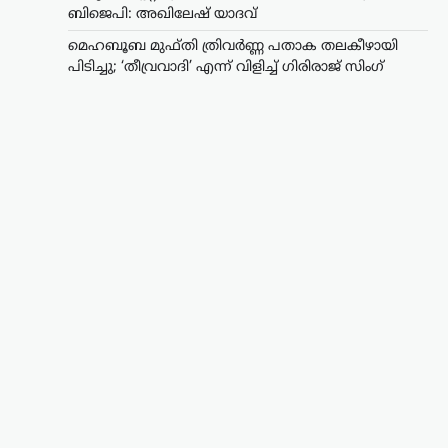
സംവിധാനത്തെ
ബിജെപി: അഖിലേഷ് യാദവ്
മാറ്റിമറിക്കണമെന്ന
മെഹബൂബ മുഫ്തി ത്രിവർണ്ണ പതാക തലകീഴായി
ആവശ്യമാണ്
പിടിച്ചു; ‘തീവ്രവാദി’ എന്ന് വിളിച്ച് ഗിരിരാജ് സിംഗ്
വിദ്യാർഥികൾ
ഉന്നയിക്കുന്നത്; മാപ്പ്
പറയേണ്ട കാര്യമില്ല:
രാഹുൽ ഗാന്ധി
ന്യൂസ് ഡെസ്ക്
ഓഗസ്റ്റ്‌ 5, 2026
ചോദ്യപേപ്പർ ചോർച്ചയും വിദ്യാഭ്യാസ
മേഖലയിലെ ക്രമക്കേടുകളുംക്കെതിരെ
പ്രതിഷേധിക്കുന്ന വിദ്യാർഥികൾക്ക്
പൂർണ പിന്തുണ പ്രഖ്യാപിച്ച് ലോക്‌സഭ
പ്രതിപക്ഷ നേതാവ് രാഹുൽ ഗാന്ധി.
സമാധാനപരമായി സമരം ചെയ്യുന്ന
വിദ്യാർഥികളെ ഭീഷണിപ്പെടുത്തിയും…
ട്രെൻഡിംഗ്
,
ദേശീയം
,
ലേറ്റസ്റ്റ് ന്യൂസ്
വാഹന
മോഡിഫിക്കേഷൻ;
സംസ്ഥാനങ്ങൾക്ക്