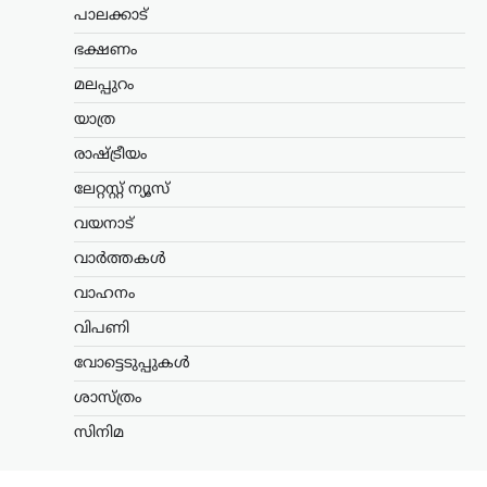
ന്യൂസ് ഡെസ്ക്
ഓഗസ്റ്റ്‌ 5, 2026
പാലക്കാട്
ജമ്മു കശ്മീരിന്റെ മുൻ മുഖ്യമന്ത്രിയും
ഭക്ഷണം
പിഡിപി അധ്യക്ഷയുമായ മെഹബൂബ
മുഫ്‌തി ദേശീയ പതാക തലകീഴായി
മലപ്പുറം
പിടിച്ചെന്ന ആരോപണത്തെ തുടർന്ന്
രാഷ്ട്രീയ വിവാദം ശക്തമായി.
യാത്ര
ആർട്ടിക്കിൾ 370യും 35എയും…
രാഷ്ട്രീയം
ട്രെൻഡിംഗ്
,
ദേശീയം
,
വാർത്തകൾ
ലേറ്റസ്റ്റ് ന്യൂസ്
തകരാറിലായ
വയനാട്
സംവിധാനത്തെ
വാർത്തകൾ
മാറ്റിമറിക്കണമെന്ന
ആവശ്യമാണ്
വാഹനം
വിദ്യാർഥികൾ
വിപണി
ഉന്നയിക്കുന്നത്; മാപ്പ്
പറയേണ്ട കാര്യമില്ല:
വോട്ടെടുപ്പുകൾ
രാഹുൽ ഗാന്ധി
ശാസ്ത്രം
ന്യൂസ് ഡെസ്ക്
ഓഗസ്റ്റ്‌ 5, 2026
സിനിമ
ചോദ്യപേപ്പർ ചോർച്ചയും വിദ്യാഭ്യാസ
മേഖലയിലെ ക്രമക്കേടുകളുംക്കെതിരെ