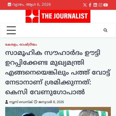
Skip
വ്യാഴം, ആഗ 6, 2026
Twitter
Facebook
LinkedIn
Instagr
yout
to
content
കേരളം
,
രാഷ്ട്രീയം
സാമൂഹിക സൗഹാർദം ഊട്ടി
ഉറപ്പിക്കേണ്ട മുഖ്യമന്ത്രി
എങ്ങനെയെങ്കിലും പത്ത് വോട്ട്
നേടാനാണ് ശ്രമിക്കുന്നത്:
കെസി വേണുഗോപാൽ
ന്യൂസ് ഡെസ്ക്
ജനുവരി 8, 2026