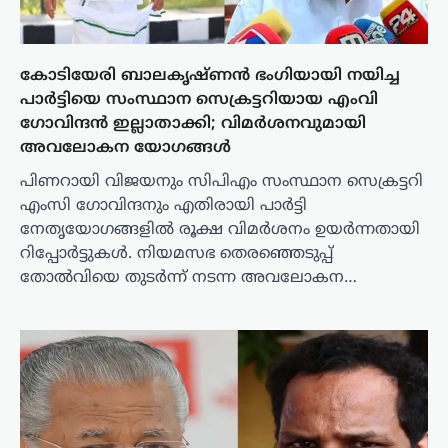
കോടിയേരി ബാലകൃഷ്ണന്‍ ഭംഗിയായി നയിച്ച
പാര്‍ട്ടിയെ സംസ്ഥാന സെക്രട്ടറിയായ എംവി
ഗോവിന്ദന്‍ ഇല്ലാതാക്കി; വിമർശനവുമായി
അവലോകന യോഗങ്ങൾ
പിണറായി വിജയനും സിപിഎം സംസ്ഥാന സെക്രട്ടറി
എംസി ഗോവിന്ദനും എതിരായി പാർട്ടി
നേതൃയോഗങ്ങളിൽ രൂക്ഷ വിമർശനം ഉയർന്നതായി
റിപ്പോർട്ടുകൾ. നിയമസഭ തെരഞ്ഞെടുപ്പ്
തോൽവിയെ തുടർന്ന് നടന്ന അവലോകന…