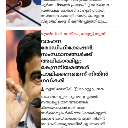
ഇക്കാര്യത്തിൽ കേന്ദ്രസർക്കാർ
നിശ്ചയിച്ച കർശന…
ട്രെൻഡിംഗ്
,
ദേശീയം
,
ലേറ്റസ്റ്റ് ന്യൂസ്
ശ്രീരാമന്റെ പേരിൽ
ജനങ്ങളിൽ നിന്ന്
ലഭിക്കുന്ന വിശ്വാസത്തെ
ബിജെപി ദുരുപയോഗം
ചെയ്യുന്നു; രാജ്യത്ത്
ഏറ്റവും വലിയ പാപം
ചെയ്തിരിക്കുന്നത്
ബിജെപി: അഖിലേഷ്
യാദവ്
ന്യൂസ് ഡെസ്ക്
ഓഗസ്റ്റ്‌ 5, 2026
പിഡിഎ (പിന്നാക്കവർ, ദളിതർ,
ന്യൂനപക്ഷങ്ങൾ) രാഷ്ട്രീയത്തെ ബിജെപി
ഭയപ്പെടുന്നുവെന്ന് സമാജ്‌വാദി പാർട്ടി
അധ്യക്ഷൻ അഖിലേഷ് യാദവ്
ആരോപിച്ചു. പിഡിഎയുടെ ശക്തി
വർധിച്ചതോടെയാണ് അതിനെ