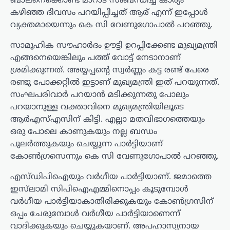
ബാലനെക്കൊണ്ട് മാറാട് സംബന്ധിച്ച കാര്യം
കഴിഞ്ഞ ദിവസം പറയിപ്പിച്ചത് ആര് എന്ന് ഇപ്പോൾ
വ്യക്തമായെന്നും കെ സി വേണുഗോപാൽ പറഞ്ഞു.
സാമൂഹിക സൗഹാർദം ഊട്ടി ഉറപ്പിക്കേണ്ട മുഖ്യമന്ത്രി
എങ്ങനെയെങ്കിലും പത്ത് വോട്ട് നേടാനാണ്
ശ്രമിക്കുന്നത്. അയ്യപ്പന്റെ സ്വർണ്ണം കട്ട രണ്ട് പേരെ
രണ്ടു പോക്കറ്റിൽ ഇട്ടാണ് മുഖ്യമന്ത്രി ഇത് പറയുന്നത്.
സംഘപരിവാർ പറയാൻ മടിക്കുന്നതു പോലും
പറയാനുള്ള വക്താവിനെ മുഖ്യമന്ത്രിയിലൂടെ
ആർഎസ്എസിന് കിട്ടി. എല്ലാ മതവിഭാഗത്തെയും
ഒരു പോലെ കാണുകയും നല്ല ബന്ധം
പുലർത്തുകയും ചെയ്യുന്ന പാർട്ടിയാണ്
കോൺഗ്രസെന്നും കെ സി വേണുഗോപാൽ പറഞ്ഞു.
എസ്ഡിപിഐയും വർഗീയ പാർട്ടിയാണ്. ജമാത്തെ
ഇസ്‌ലാമി സിപിഐഎമ്മിനൊപ്പം കൂടുമ്പോൾ
വർഗീയ പാർട്ടിയാകാതിരിക്കുകയും കോൺഗ്രസിന്
ഒപ്പം ചേരുമ്പോൾ വർഗീയ പാർട്ടിയാണെന്ന്
വാദിക്കുകയും ചെയ്യുകയാണ്. അപഹാസ്യനായ