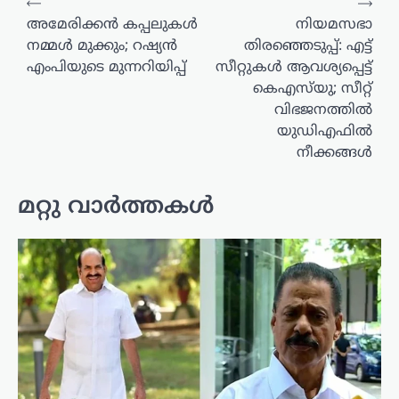
⟵
⟶
അമേരിക്കന്‍ കപ്പലുകള്‍
നിയമസഭാ
നമ്മള്‍ മുക്കും; റഷ്യന്‍
തിരഞ്ഞെടുപ്പ്: എട്ട്
എംപിയുടെ മുന്നറിയിപ്പ്
സീറ്റുകള്‍ ആവശ്യപ്പെട്ട്
കെഎസ്‌യു; സീറ്റ്
വിഭജനത്തില്‍
യു‍ഡിഎഫില്‍
നീക്കങ്ങള്‍
മറ്റു വാർത്തകൾ