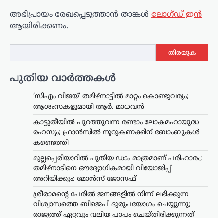
അഭിപ്രായം രേഖപ്പെടുത്താ‍ൻ താങ്കൾ
ലോഗ്ഡ് ഇൻ
ആയിരിക്കണം.
ട്രെൻഡിംഗ്
,
ദേശീയം
,
ലേറ്റസ്റ്റ് ന്യൂസ്
തിരയുക
മെഹബൂബ മുഫ്തി
ത്രിവർണ്ണ പതാക
പുതിയ വാർത്തകൾ
തലകീഴായി പിടിച്ചു;
‘തീവ്രവാദി’ എന്ന് വിളിച്ച്
‘സിഎം വിജയ്’ തമിഴ്നാട്ടിൽ മാറ്റം കൊണ്ടുവരും;
ഗിരിരാജ് സിംഗ്
ആശംസകളുമായി ആർ. മാധവൻ
ന്യൂസ് ഡെസ്ക്
ഓഗസ്റ്റ്‌ 5, 2026
കാട്ടുതീയിൽ പുറത്തുവന്ന രണ്ടാം ലോകമഹായുദ്ധ
ജമ്മു കശ്മീരിന്റെ മുൻ മുഖ്യമന്ത്രിയും
രഹസ്യം; ഫ്രാൻസിൽ നൂറുകണക്കിന് ബോംബുകൾ
പിഡിപി അധ്യക്ഷയുമായ മെഹബൂബ
കണ്ടെത്തി
മുഫ്‌തി ദേശീയ പതാക തലകീഴായി
മുല്ലപ്പെരിയാറിൽ പുതിയ ഡാം മാത്രമാണ് പരിഹാരം;
പിടിച്ചെന്ന ആരോപണത്തെ തുടർന്ന്
തമിഴ്നാടിനെ ഔദ്യോഗികമായി വിയോജിപ്പ്
രാഷ്ട്രീയ വിവാദം ശക്തമായി.
ആർട്ടിക്കിൾ 370യും 35എയും…
അറിയിക്കും: മോൻസ് ജോസഫ്
ശ്രീരാമന്റെ പേരിൽ ജനങ്ങളിൽ നിന്ന് ലഭിക്കുന്ന
ട്രെൻഡിംഗ്
,
ദേശീയം
,
വാർത്തകൾ
വിശ്വാസത്തെ ബിജെപി ദുരുപയോഗം ചെയ്യുന്നു;
തകരാറിലായ
രാജ്യത്ത് ഏറ്റവും വലിയ പാപം ചെയ്തിരിക്കുന്നത്