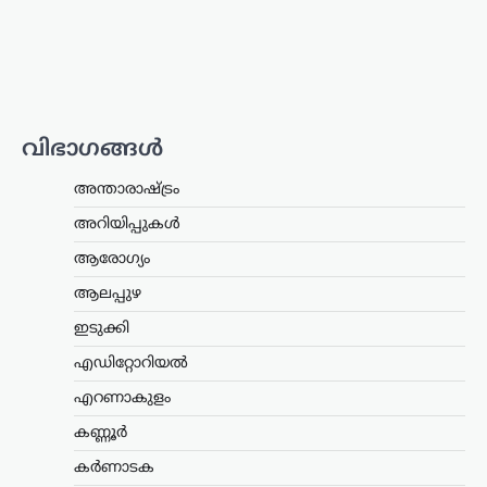
അധികാരമില്ല;
കേന്ദ്രനിയമങ്ങൾ
പാലിക്കണമെന്ന് നിതിൻ
ഗഡ്കരി
ന്യൂസ് ഡെസ്ക്
ഓഗസ്റ്റ്‌ 5, 2026
വിഭാഗങ്ങൾ
വാഹനങ്ങളുടെ രൂപമാറ്റവുമായി
ബന്ധപ്പെട്ട മാനദണ്ഡങ്ങൾ
നിശ്ചയിക്കാൻ സംസ്ഥാന
അന്താരാഷ്ട്രം
സർക്കാരുകൾക്ക് അധികാരമില്ലെന്ന്
അറിയിപ്പുകൾ
കേന്ദ്ര റോഡ് ഗതാഗത മന്ത്രി നിതിൻ
ഗഡ്കരി രാജ്യസഭയിൽ വ്യക്തമാക്കി.
ആരോഗ്യം
ഇക്കാര്യത്തിൽ കേന്ദ്രസർക്കാർ
നിശ്ചയിച്ച കർശന…
ആലപ്പുഴ
ഇടുക്കി
ട്രെൻഡിംഗ്
,
ദേശീയം
,
ലേറ്റസ്റ്റ് ന്യൂസ്
എഡിറ്റോറിയൽ
ശ്രീരാമന്റെ പേരിൽ
ജനങ്ങളിൽ നിന്ന്
എറണാകുളം
ലഭിക്കുന്ന വിശ്വാസത്തെ
കണ്ണൂർ
ബിജെപി ദുരുപയോഗം
ചെയ്യുന്നു; രാജ്യത്ത്
കർണാടക