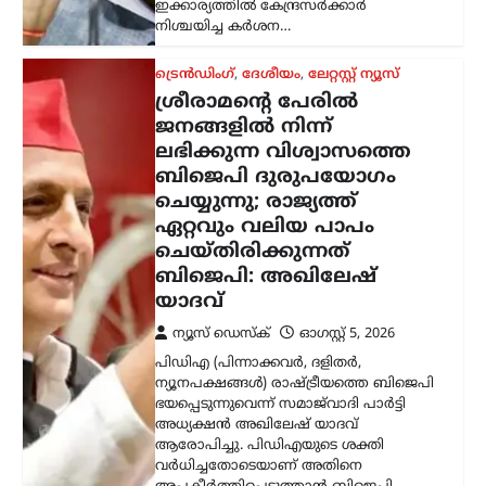
അപകീർത്തിപ്പെടുത്താൻ ബിജെപി
പുതിയ…
ട്രെൻഡിംഗ്
,
ദേശീയം
,
ലേറ്റസ്റ്റ് ന്യൂസ്
മെഹബൂബ മുഫ്തി
ത്രിവർണ്ണ പതാക
തലകീഴായി പിടിച്ചു;
‘തീവ്രവാദി’ എന്ന് വിളിച്ച്
ഗിരിരാജ് സിംഗ്
ന്യൂസ് ഡെസ്ക്
ഓഗസ്റ്റ്‌ 5, 2026
ജമ്മു കശ്മീരിന്റെ മുൻ മുഖ്യമന്ത്രിയും
പിഡിപി അധ്യക്ഷയുമായ മെഹബൂബ
മുഫ്‌തി ദേശീയ പതാക തലകീഴായി
പിടിച്ചെന്ന ആരോപണത്തെ തുടർന്ന്
രാഷ്ട്രീയ വിവാദം ശക്തമായി.
ആർട്ടിക്കിൾ 370യും 35എയും…
ട്രെൻഡിംഗ്
,
ദേശീയം
,
വാർത്തകൾ
തകരാറിലായ
സംവിധാനത്തെ