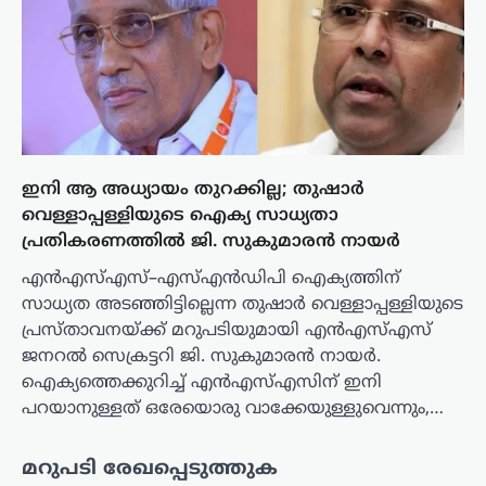
ഇനി ആ അധ്യായം തുറക്കില്ല; തുഷാർ
വെള്ളാപ്പള്ളിയുടെ ഐക്യ സാധ്യതാ
പ്രതികരണത്തിൽ ജി. സുകുമാരൻ നായർ
എൻഎസ്എസ്–എസ്എൻഡിപി ഐക്യത്തിന്
സാധ്യത അടഞ്ഞിട്ടില്ലെന്ന തുഷാർ വെള്ളാപ്പള്ളിയുടെ
പ്രസ്താവനയ്‌ക്ക് മറുപടിയുമായി എൻഎസ്എസ്
ജനറൽ സെക്രട്ടറി ജി. സുകുമാരൻ നായർ.
ഐക്യത്തെക്കുറിച്ച് എൻഎസ്എസിന് ഇനി
പറയാനുള്ളത് ഒരേയൊരു വാക്കേയുള്ളുവെന്നും,…
മറുപടി രേഖപ്പെടുത്തുക